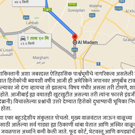
किस्तानी अशा जबरदस्त ऐतिहासिक पार्श्वभूमीचे नागरिकत्व असलेली
ात हिरोकोची ब्यायशी वर्षीय आजी ही अमेरिकेने जपानवर अणुबॉंब टा
 म्हंटल्यावर जो दंगा व्हायचा तो झालाच. विषय गंभीर असला तरी टोमणे, श
 होते. आजीबाईं ह्या वयातही खुटखुटीत असल्या तरी त्यांना फारसे इंग्रज
डेब्रानी) विचारलेल्या प्रश्नांची उत्तरे देण्यात हिरोको दुभाष्याची भूमिका न
 होता.
ा एका बहुउद्देशीय संकुलात पोचलो. मुख्य वाळवंटात जाऊन वाळूच्या
ारीसाठी आलेल्या सर्व गाड्या ह्या ठिकाणी थांबा घेतात आणि अस्थिर वाळू
ा जवळपास अर्ध्याने कमी केली जाते. फूड कोर्ट, भेटवस्तू आणि कपड्यांच