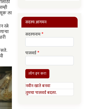
रीसाठी
म्ही
सूक' ला
सदस्य आगमन
 रत्ने
णाऱ्या
सदस्यनाम
धारी
असते.
पासवर्ड
ची
लॉग इन करा
नवीन खाते बनवा
तुमचा पासवर्ड बदला.