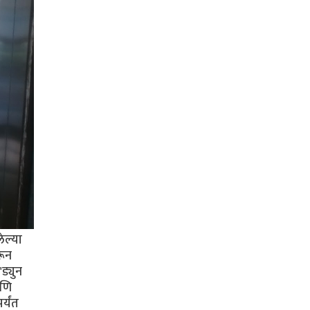
ेल्या
रून
ड्युन
आणि
र्यंत