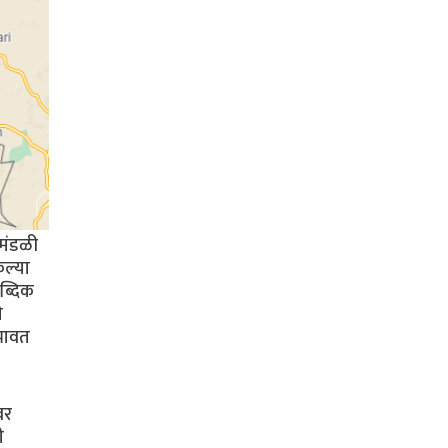
 मंडळी
कल्या
ाब्दिक
ी
िभावत
वर
ी