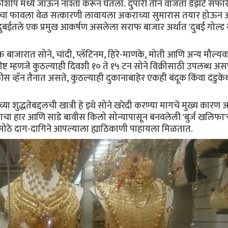
प मध्ये जाऊन नाश्ता करून घेतला. दुपारी तीन वाजता डेझर्ट सफा
ंचा फावला वेळ सत्कारणी लावायला अकराच्या सुमारास तयार होऊन आ
ईतले एक प्रमुख आकर्षण असलेला सराफ बाजार अर्थात 'दुबई गोल्ड 
बाजारात सोने, चांदी, प्लॅटिनम, हिरे-माणके, मोती आणि अन्य मौल्यवान
ष्ट म्हणजे कुठल्याही दिवशी १० ते १५ टन सोने विक्रीसाठी उपलब्ध अस
ीस व्हॅन तैनात असते, कुठल्याही दुकानाबाहेर एकही बंदूक किंवा दंडुके
 शुद्धतेबद्दलची खात्री हे इथे सोने खरेदी करण्या मागचे मुख्य कारण 
्याचा हार आणि साडे बावीस किलो सोन्यापासून बनवलेली 'बुर्ज खलिफा'
मोठे दाग-दागिने आपल्याला ह्याठिकाणी पाहायला मिळतात.