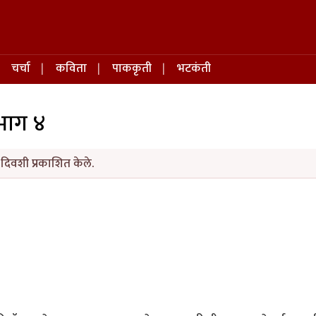
चर्चा
कविता
पाककृती
भटकंती
 भाग ४
 दिवशी प्रकाशित केले.