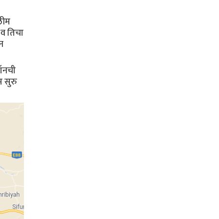
सलीम
 व तिचा
न
जॉनची
 सुरु