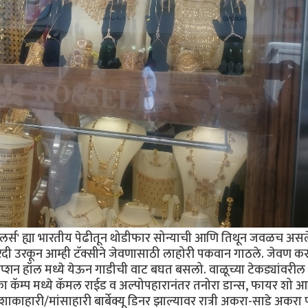
वेलर्स' ह्या भारतीय पेढीतून थोडीफार सोन्याची आणि तिथून जवळच असल
ी खरेदी उरकून आम्ही टॅक्सीने जेवणासाठी लाहोरी पकवान गाठले. जेवण क
प्शन हॉल मध्ये येऊन गाडीची वाट बघत बसलो. वाळूच्या टेकड्यांवरील '
एका कॅम्प मध्ये कॅमल राईड व अल्पोपहारानंतर तनोरा डान्स, फायर शो 
शाकाहारी/मांसाहारी बार्बेक्यू डिनर झाल्यावर रात्री अकरा-साडे अकरा प