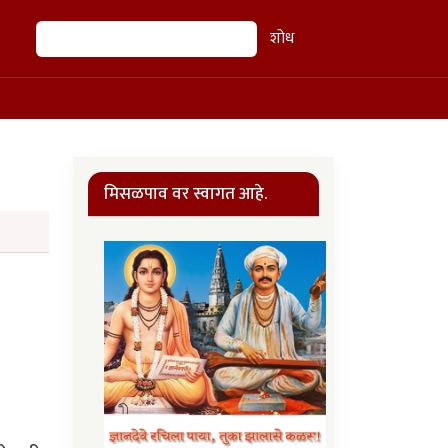
शोध
शोध
मिसळपाव वर स्वागत आहे.