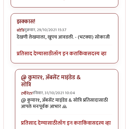
झक्कास!
शुक्रवार, 29/10/2021 15:37
सोत्रि
देखणी लेखमाला, खुपच आवडली. - (भटक्या) सोकाजी
प्रतिसाद देण्यासाठी
लॉग इन करा
किंवा
सदस्य व्हा
@ कुमार१, ॲबसेंट माइंडेड &
सोत्रि
रविवार, 31/10/2021 10:04
टर्मीनेटर
In reply to
झक्कास!
by
सोत्रि
@ कुमार१, ॲबसेंट माइंडेड & सोत्रि प्रतिसादासाठी
आपले मनःपूर्वक आभार 🙏
प्रतिसाद देण्यासाठी
लॉग इन करा
किंवा
सदस्य व्हा