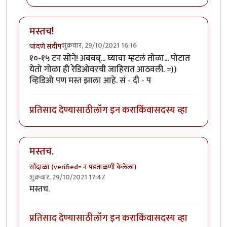
मस्तच!
शुक्रवार, 29/10/2021 16:16
चांदणे संदीप
१०-१५ टन सोने! अबबब्... घ्यावा म्हटलं तोळा... पोटात
येतो गोळा ही रेडिओवरची जाहिरात आठवली. =))
व्हिडिओ पण मस्त झाला आहे. सं - दी - प
प्रतिसाद देण्यासाठी
लॉग इन करा
किंवा
सदस्य व्हा
मस्तच.
सौंदाळा (verified= न पडताळणी केलेला)
शुक्रवार, 29/10/2021 17:47
मस्तच.
प्रतिसाद देण्यासाठी
लॉग इन करा
किंवा
सदस्य व्हा