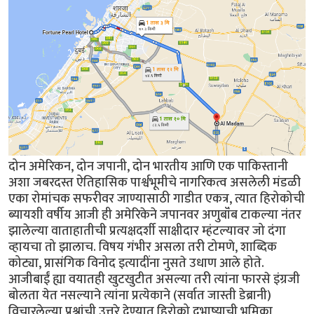
दोन अमेरिकन, दोन जपानी, दोन भारतीय आणि एक पाकिस्तानी
अशा जबरदस्त ऐतिहासिक पार्श्वभूमीचे नागरिकत्व असलेली मंडळी
एका रोमांचक सफरीवर जाण्यासाठी गाडीत एकत्र, त्यात हिरोकोची
ब्यायशी वर्षीय आजी ही अमेरिकेने जपानवर अणुबॉंब टाकल्या नंतर
झालेल्या वाताहातीची प्रत्यक्षदर्शी साक्षीदार म्हंटल्यावर जो दंगा
व्हायचा तो झालाच. विषय गंभीर असला तरी टोमणे, शाब्दिक
कोट्या, प्रासंगिक विनोद इत्यादींना नुसते उधाण आले होते.
आजीबाईं ह्या वयातही खुटखुटीत असल्या तरी त्यांना फारसे इंग्रजी
बोलता येत नसल्याने त्यांना प्रत्येकाने (सर्वात जास्ती डेब्रानी)
विचारलेल्या प्रश्नांची उत्तरे देण्यात हिरोको दुभाष्याची भूमिका