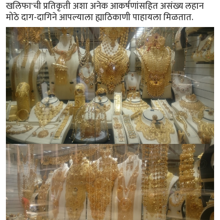
खलिफा'ची प्रतिकृती अशा अनेक आकर्षणांसहित असंख्य लहान
मोठे दाग-दागिने आपल्याला ह्याठिकाणी पाहायला मिळतात.