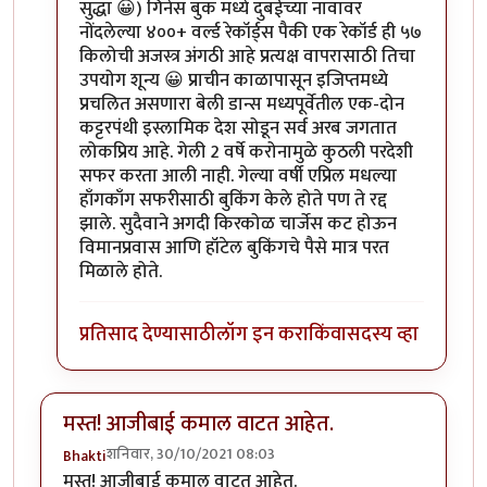
सुद्धा 😀) गिनेस बुक मध्ये दुबईच्या नावावर
नोंदलेल्या ४००+ वर्ल्ड रेकॉर्ड्‌स पैकी एक रेकॉर्ड ही ५७
किलोची अजस्त्र अंगठी आहे प्रत्यक्ष वापरासाठी तिचा
उपयोग शून्य 😀 प्राचीन काळापासून इजिप्तमध्ये
प्रचलित असणारा बेली डान्स मध्यपूर्वेतील एक-दोन
कट्टरपंथी इस्लामिक देश सोडून सर्व अरब जगतात
लोकप्रिय आहे. गेली 2 वर्षे करोनामुळे कुठली परदेशी
सफर करता आली नाही. गेल्या वर्षी एप्रिल मधल्या
हाँगकाँग सफरीसाठी बुकिंग केले होते पण ते रद्द
झाले. सुदैवाने अगदी किरकोळ चार्जेस कट होऊन
विमानप्रवास आणि हॉटेल बुकिंगचे पैसे मात्र परत
मिळाले होते.
प्रतिसाद देण्यासाठी
लॉग इन करा
किंवा
सदस्य व्हा
मस्त! आजीबाई कमाल वाटत आहेत.
शनिवार, 30/10/2021 08:03
Bhakti
मस्त! आजीबाई कमाल वाटत आहेत.