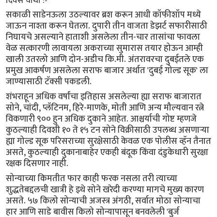
दिवस चौथा :-
सकाळी साडेनऊला उठल्यावर ब्रश करून आधी कॉफीशॉप मध्ये
जाऊन नाश्ता करून घेतला. दुपारी तीन वाजता डेझर्ट सफारीसाठी
निघायचे असल्याने हाताशी असलेला तीन-चार तासांचा फावला
वेळ सत्कारणी लावायला अकराच्या सुमारास तयार होऊन आम्ही
खाली उतरलो आणि दोन-अडीच कि.मी. अंतरावरचा दुबईतले एक
प्रमुख आकर्षण असलेला सराफ बाजार अर्थात 'दुबई गोल्ड सूक' ला
जाण्यासाठी टॅक्सी पकडली.
शंभराहून अधिक वर्षांचा इतिहास असलेल्या ह्या सराफ बाजारात
सोने, चांदी, प्लॅटिनम, हिरे-माणके, मोती आणि अन्य मौल्यवान रत्ने
विकणारी ९०० हुन अधिक दुकाने आहेत. आश्चर्याची गोष्ट म्हणजे
कुठल्याही दिवशी १० ते १५ टन सोने विक्रीसाठी उपलब्ध असणाऱ्या
ह्या गोल्ड सूक परिसराच्या सुरक्षेसाठी केवळ एक पोलीस व्हॅन तैनात
असते, कुठल्याही दुकानाबाहेर एकही बंदूक किंवा दंडुकेधारी सुरक्षा
रक्षक दिसणार नाही.
सोन्याच्या किमतीत फार काही फरक नसला तरी त्याच्या
शुद्धतेबद्दलची खात्री हे इथे सोने खरेदी करण्या मागचे मुख्य कारण
असते. ५७ किलो सोन्याची अजस्त्र अंगठी, सर्वात मोठा सोन्याचा
हार आणि साडे बावीस किलो सोन्यापासून बनवलेली 'बुर्ज