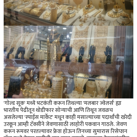
'गोल्ड सूक' मध्ये भटकंती करून तिथल्या 'मलबार ज्वेलर्स' ह्या
भारतीय पेढीतून थोडीफार सोन्याची आणि तिथून जवळच
असलेल्या 'स्पाईस मार्केट' मधून काही मसाल्याच्या पदार्थांची खरेदी
उरकून आम्ही टॅक्सीने जेवणासाठी लाहोरी पकवान गाठले. जेवण
करून रूमवर परतल्यावर फ्रेश होऊन तिनच्या सुमारास रिसेप्शन