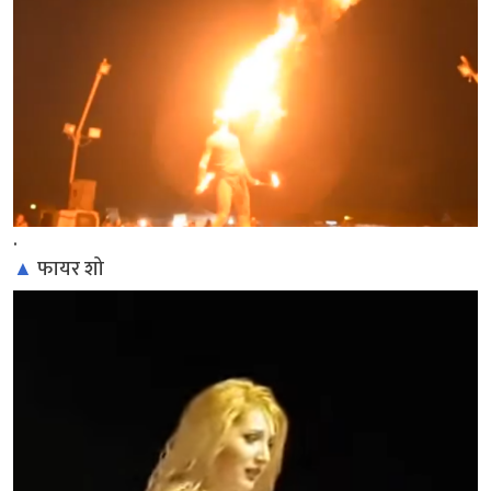
.
▲
फायर शो