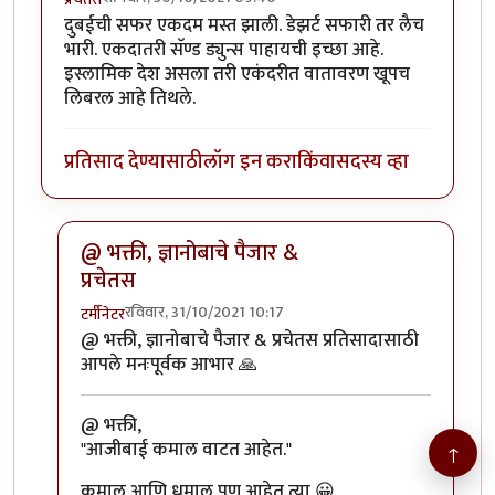
दुबईची सफर एकदम मस्त झाली. डेझर्ट सफारी तर लैच
भारी. एकदातरी सॅण्ड ड्युन्स पाहायची इच्छा आहे.
इस्लामिक देश असला तरी एकंदरीत वातावरण खूपच
लिबरल आहे तिथले.
प्रतिसाद देण्यासाठी
लॉग इन करा
किंवा
सदस्य व्हा
@ भक्ती, ज्ञानोबाचे पैजार &
प्रचेतस
रविवार, 31/10/2021 10:17
टर्मीनेटर
In reply to
दुबईची सफर एकदम मस्त झाली.
by
प्रचेतस
@ भक्ती, ज्ञानोबाचे पैजार & प्रचेतस प्रतिसादासाठी
आपले मनःपूर्वक आभार 🙏
@ भक्ती,
"आजीबाई कमाल वाटत आहेत."
↑
कमाल आणि धमाल पण आहेत त्या 😀