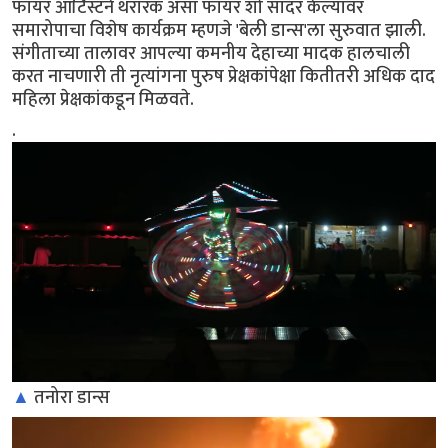
फायर आर्टिस्टने थरारक असा फायर शो सादर केल्यावर
समारोपाचा विशेष कार्यक्रम म्हणजे 'बेली डान्स'ला सुरुवात झाली.
संगीताच्या तालावर आपल्या कमनीय देहाच्या मादक हालचाली
करत नाचणारी ती नृत्यांगना पुरुष प्रेक्षकांपेक्षा कितीतरी अधिक दाद
महिला प्रेक्षकांकडून मिळवते.
.
▲
तनोरा डान्स