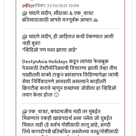
रविवार, 31/10/2021 10:09
टर्मीनेटर
In reply to
सुंदर
by
एक_वात्रट
@ चांदणे संदीप, सौंदाळा & एक_वात्रट
प्रतिसादासाठी आपले मनःपूर्वक आभार 🙏
@ चांदणे संदीप, ही जाहिरात कधी ऐकण्यात आली
नाही बुवा!
"व्हिडिओ पण मस्त झाला आहे"
DestynAsia Holidays कडून त्यांच्या फेसबुक
पेजसाठी टेस्टीमोनिअलची विचारणा झाली तेव्हा तीच
पठडीतली वाक्ये टाकून प्रशंसापत्र लिहिण्यापेक्षा त्यांची
सेवा निर्विवादपणे आवडली असल्याने काहीतरी
क्रिएटीव्ह करावे म्हणून शब्दांच्या जोडीला हा व्हिडिओ
तयार केला होता 🙂
@ एक_वात्रट, कांदाभजीच नाही तर मुंबईत
मिळणारा एकही खाद्यपदार्थ असा नसेल जो दुबईत
मिळत नाही (हे सर्वच गोष्टींसाठी लागू आहे, अगदी
तिथे कागदोपत्री प्रतिबंधित असलेल्या वस्तू/गोष्टींसाठी