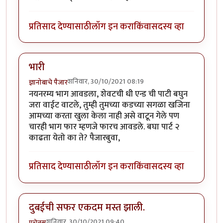
प्रतिसाद देण्यासाठी
लॉग इन करा
किंवा
सदस्य व्हा
भारी
शनिवार, 30/10/2021 08:19
ज्ञानोबाचे पैजार
नयनरम्य भाग आवडला, शेवटची धी एन्ड ची पाटी बघुन
जरा वाईट वाटले, तुम्ही तुमच्या कडच्या सगळा खजिना
आमच्या करता खुला केला नाही असे वाटून गेले पण
चारही भाग फार म्हणजे फारच आवडले. बघा पार्ट २
काढता येतो का ते? पैजारबुवा,
प्रतिसाद देण्यासाठी
लॉग इन करा
किंवा
सदस्य व्हा
दुबईची सफर एकदम मस्त झाली.
शनिवार, 30/10/2021 09:40
प्रचेतस