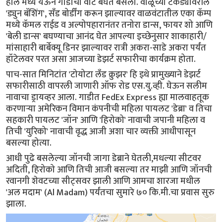
हॉल मध्ये येऊन गाडीची वाट बघत बसलो. वाळूच्या टेकड्यांवरील
'ड्युन बॅशिंग', सॅंड बोर्डींग करून झाल्यावर वाळवंटातील एका कॅम्प
मध्ये कॅमल राईड व अल्पोपहारानंतर तनोरा डान्स, फायर शो आणि
'बेली डान्स' बघण्याचा आनंद घेत आपल्या इच्छेनुसार शाकाहारी/
मांसाहारी बार्बेक्यू डिनर झाल्यावर रात्री अकरा-साडे अकरा पर्यंत
हॉटेलवर परत असा आजच्या डेझर्ट सफारीचा कार्यक्रम होता.
पाच-सात मिनिटांत 'टोयोटा लँड क्रुझर' हि इथे प्रामुख्याने डेझर्ट
सफारीसाठी वापरली जाणारी ऑफ रोड एस.यु.व्ही. घेऊन सलीम
नावाचा ड्रायव्हर आला. गाडीत FedEx Express ह्या मालवाहतूक
करणाऱ्या अमेरिकन विमान कंपनीची महिला पायलट 'डेब्रा' व तिचा
सहकारी पायलट 'जॉन' आणि 'हिरोको' नावाची जपानी महिला व
तिची 'युरिको' नावाची वृद्ध आजी अशा चार व्यक्ती आधीपासून
बसल्या होत्या.
आधी पुढे बसलेल्या जॉनची जागा डेब्राने घेतली,मधल्या सीटवर
अदिती, हिरोको आणि तिची आजी बसल्या तर माझी आणि जॉनची
रवानगी शेवटच्या सीट्सवर झाली आणि आमचा शारजा मधील
'अल मदाम' (Al Madam) पर्यंतचा सुमारे ७० कि.मी.चा प्रवास सुरु
झाला.