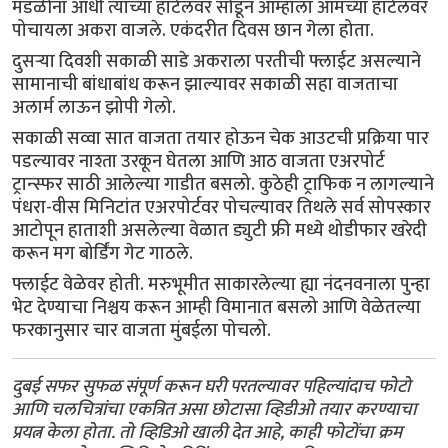
मंडळींना आधी त्यांच्या हॉटेलवर सोडून आम्हाला आमच्या हॉटेलवर
पोचायला अकरा वाजले. एकंदरीत दिवस छान गेला होता.
दुसऱ्या दिवशी सकाळी साडे अकराला परतीची फ्लाईट असल्याने
सामानाची बांधाबांध करून झाल्यावर सकाळी सहा वाजताचा
अलार्म लाऊन झोपी गेलो.
सकाळी सव्वा सात वाजता तयार होऊन चेक आउटची प्रक्रिया पार
पडल्यावर नाश्ता उरकून घेतला आणि आठ वाजता एअरपोर्ट
ट्रान्स्फर साठी आलेल्या गाडीत बसलो. कुठेही ट्राफिक न लागल्याने
पंधरा-वीस मिनिटांत एअरपोर्टवर पोचल्यावर तिथले सर्व सोपस्कार
आटोपून हाताशी असलेल्या वेळात ड्युटी फ्री मध्ये थोडीफार खरेदी
करून मग बोर्डिंग गेट गाठले.
फ्लाईट वेळेवर होती. मरुभूमीत साकारलेल्या ह्या नंदनवनाला पुन्हा
भेट देण्याचा निश्चय करून आम्ही विमानात बसलो आणि वेळेतल्या
फरकानुसार चार वाजता मुंबईला पोचलो.
दुबई सफर सुफळ संपूर्ण करून घरी परतल्यावर पहिल्यांदाच फोटो
आणि चलचित्रांचा एकत्रित असा छोटासा व्हिडीओ तयार करण्याचा
प्रयत्न केला होता. तो व्हिडिओ खाली देत आहे, काही फोटोंचा क्रम