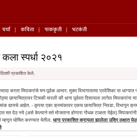
चर्चा
कविता
पाककृती
भटकंती
ण कला स्पर्धा २०२१
दिवशी प्रकाशित केले.
सादा करता मिपाकरांचे मनःपूर्वक आभार. मुक्त विभागातल्या प्रवेशिका या धाग्यात
ोठ्या छायाचित्रावर टिचकी मारली की धागा पूर्ववत दिसायला लागेल मिपाकरांना या
रमांक द्यायचे आहेत. - कृपया एका क्रमांकावर एकच छायाचित्र निवडा, विभागून क्रम
दात मत देउ नये (असे केल्याने मते मोजताना होणारा गोंधळ टाळता येईल) मिपाकरांनी 
ी म्हणून घोषित करण्यात येतील.
धागा प्रकाशित करायला झालेला उशिर लक्षात घे
े