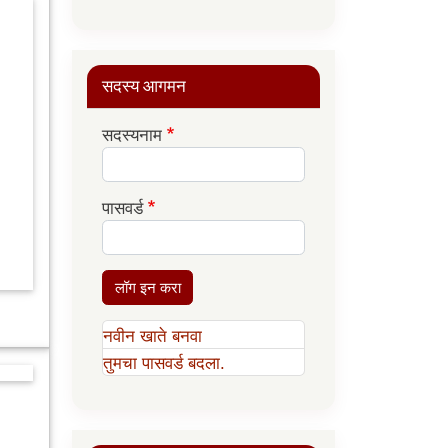
सदस्य आगमन
सदस्यनाम
पासवर्ड
लॉग इन करा
नवीन खाते बनवा
तुमचा पासवर्ड बदला.