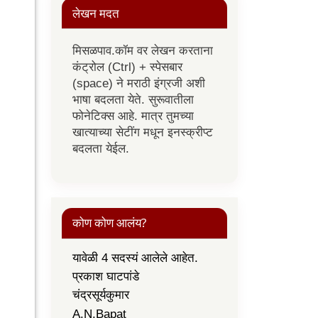
लेखन मदत
मिसळपाव.कॉम वर लेखन करताना
कंट्रोल (Ctrl) + स्पेसबार
(space) ने मराठी इंग्रजी अशी
भाषा बदलता येते. सुरूवातीला
फोनेटिक्स आहे. मात्र तुमच्या
खात्याच्या सेटींग मधून इनस्क्रीप्ट
बदलता येईल.
कोण कोण आलंय?
यावेळी 4 सदस्यं आलेले आहेत.
प्रकाश घाटपांडे
चंद्रसूर्यकुमार
A.N.Bapat