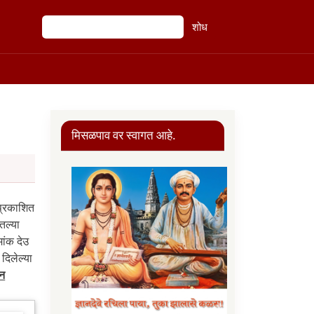
शोध
शोध
मिसळपाव वर स्वागत आहे.
 प्रकाशित
तल्या
ांक देउ
दिलेल्या
उन