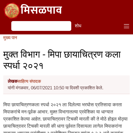
Skip to main content
मिसळपाव
शोध
शोध
मुख्य पान
मुक्त विभाग - मिपा छायाचित्रण कला
स्पर्धा २०२१
लेखक
साहित्य संपादक
यांनी मंगळवार, 06/07/2021 10:50 या दिवशी प्रकाशित केले.
मिपा छायाचित्रणकला स्पर्धा २०२१ ला दिलेल्या भरघोस प्रतिसादा करता
मिपाकरांचे मनःपूर्वक आभार. मुक्त विभागातल्या प्रवेशिका या धाग्यात
प्रकाशित केल्या आहेत. छायाचित्रावर टिचकी मारली की ते मोठे होइल मोठ्या
छायाचित्रावर टिचकी मारली की धागा पूर्ववत दिसायला लागेल मिपाकरांना
यातल्या आपल्या पसंतीच्या ३ प्रवेशिका निवडून त्यांना १ २ ३ असे क्रमांक