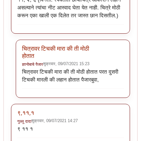
असल्याने त्यांचा नीट आस्वाद घेता येत नाही. चित्रे मोठी
करून एका खाली एक दिलेत तर जास्त छान दिसतील.)
चित्रावर टिचकी मारा की ती मोठी
होतात
शुक्रवार, 09/07/2021 15:23
ज्ञानोबाचे पैजार
In reply to
११, २, ६
by
स्मिता.
चित्रावर टिचकी मारा की ती मोठी होतात परत दुसरी
टिचकी मारली की लहान होतात पैजारबुवा,
९,११,१
शुक्रवार, 09/07/2021 14:27
गुल्लू दादा
९ ११ १