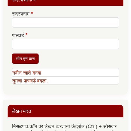
सदस्यनाम
पासवर्ड
लॉग इन करा
नवीन खाते बनवा
तुमचा पासवर्ड बदला.
लेखन मदत
मिसळपाव.कॉम वर लेखन करताना कंट्रोल (Ctrl) + स्पेसबार