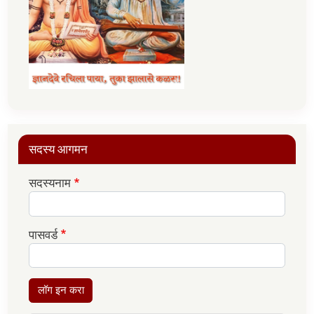
सदस्य आगमन
सदस्यनाम
पासवर्ड
लॉग इन करा