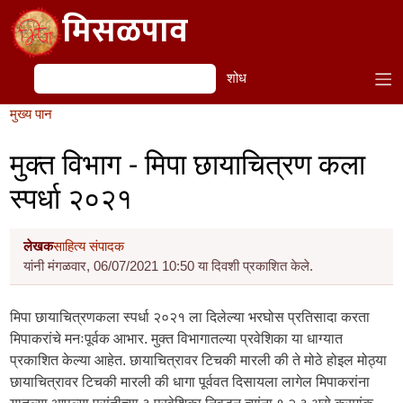
Skip to main content
मिसळपाव
शोध
शोध
मुख्य पान
मुक्त विभाग - मिपा छायाचित्रण कला
स्पर्धा २०२१
लेखक
साहित्य संपादक
यांनी मंगळवार, 06/07/2021 10:50 या दिवशी प्रकाशित केले.
मिपा छायाचित्रणकला स्पर्धा २०२१ ला दिलेल्या भरघोस प्रतिसादा करता
मिपाकरांचे मनःपूर्वक आभार. मुक्त विभागातल्या प्रवेशिका या धाग्यात
प्रकाशित केल्या आहेत. छायाचित्रावर टिचकी मारली की ते मोठे होइल मोठ्या
छायाचित्रावर टिचकी मारली की धागा पूर्ववत दिसायला लागेल मिपाकरांना
यातल्या आपल्या पसंतीच्या ३ प्रवेशिका निवडून त्यांना १ २ ३ असे क्रमांक