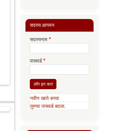
सदस्य आगमन
सदस्यनाम
पासवर्ड
लॉग इन करा
नवीन खाते बनवा
तुमचा पासवर्ड बदला.