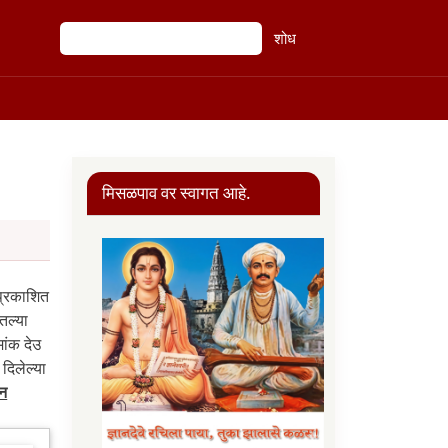
शोध
शोध
मिसळपाव वर स्वागत आहे.
 प्रकाशित
तल्या
ांक देउ
दिलेल्या
उन