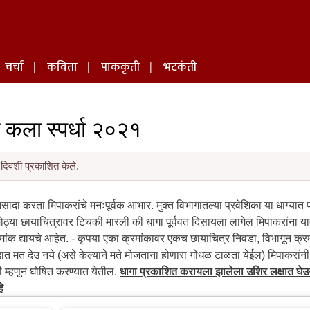
चर्चा
कविता
पाककृती
भटकंती
ण कला स्पर्धा २०२१
दिवशी प्रकाशित केले.
सादा करता मिपाकरांचे मनःपूर्वक आभार. मुक्त विभागातल्या प्रवेशिका या धाग्यात
ोठ्या छायाचित्रावर टिचकी मारली की धागा पूर्ववत दिसायला लागेल मिपाकरांना या
रमांक द्यायचे आहेत. - कृपया एका क्रमांकावर एकच छायाचित्र निवडा, विभागून क्रम
दात मत देउ नये (असे केल्याने मते मोजताना होणारा गोंधळ टाळता येईल) मिपाकरांनी 
ी म्हणून घोषित करण्यात येतील.
धागा प्रकाशित करायला झालेला उशिर लक्षात घे
े