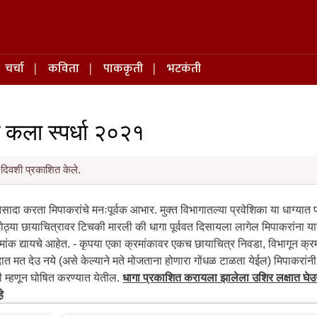
चर्चा
कविता
पाककृती
भटकंती
ण कला स्पर्धा २०२१
दिवशी प्रकाशित केले.
सादा करता मिपाकरांचे मनःपूर्वक आभार. मुक्त विभागातल्या प्रवेशिका या धाग्यात
ोठ्या छायाचित्रावर टिचकी मारली की धागा पूर्ववत दिसायला लागेल मिपाकरांना या
रमांक द्यायचे आहेत. - कृपया एका क्रमांकावर एकच छायाचित्र निवडा, विभागून क्रम
दात मत देउ नये (असे केल्याने मते मोजताना होणारा गोंधळ टाळता येईल) मिपाकरांनी 
ी म्हणून घोषित करण्यात येतील.
धागा प्रकाशित करायला झालेला उशिर लक्षात घे
े