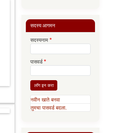
सदस्य आगमन
सदस्यनाम
पासवर्ड
लॉग इन करा
नवीन खाते बनवा
तुमचा पासवर्ड बदला.