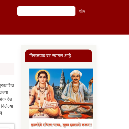
शोध
शोध
मिसळपाव वर स्वागत आहे.
 प्रकाशित
तल्या
ांक देउ
दिलेल्या
उन