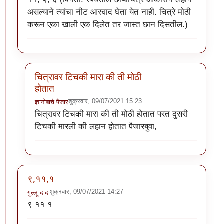
असल्याने त्यांचा नीट आस्वाद घेता येत नाही. चित्रे मोठी
करून एका खाली एक दिलेत तर जास्त छान दिसतील.)
चित्रावर टिचकी मारा की ती मोठी
होतात
शुक्रवार, 09/07/2021 15:23
ज्ञानोबाचे पैजार
In reply to
११, २, ६
by
स्मिता.
चित्रावर टिचकी मारा की ती मोठी होतात परत दुसरी
टिचकी मारली की लहान होतात पैजारबुवा,
९,११,१
शुक्रवार, 09/07/2021 14:27
गुल्लू दादा
९ ११ १