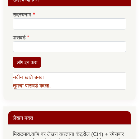
सदस्यनाम
पासवर्ड
लॉग इन करा
नवीन खाते बनवा
तुमचा पासवर्ड बदला.
लेखन मदत
मिसळपाव.कॉम वर लेखन करताना कंट्रोल (Ctrl) + स्पेसबार