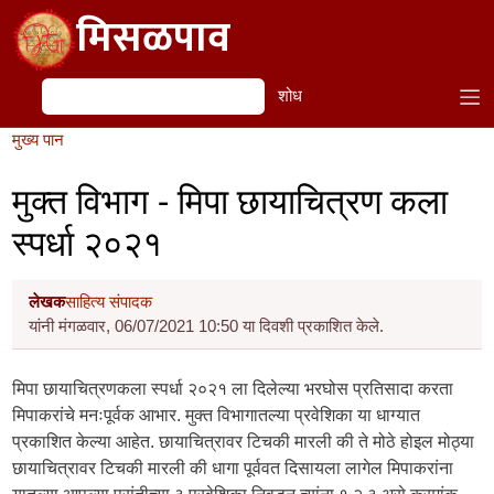
Skip to main content
मिसळपाव
शोध
शोध
मुख्य पान
मुक्त विभाग - मिपा छायाचित्रण कला
स्पर्धा २०२१
लेखक
साहित्य संपादक
यांनी मंगळवार, 06/07/2021 10:50 या दिवशी प्रकाशित केले.
मिपा छायाचित्रणकला स्पर्धा २०२१ ला दिलेल्या भरघोस प्रतिसादा करता
मिपाकरांचे मनःपूर्वक आभार. मुक्त विभागातल्या प्रवेशिका या धाग्यात
प्रकाशित केल्या आहेत. छायाचित्रावर टिचकी मारली की ते मोठे होइल मोठ्या
छायाचित्रावर टिचकी मारली की धागा पूर्ववत दिसायला लागेल मिपाकरांना
यातल्या आपल्या पसंतीच्या ३ प्रवेशिका निवडून त्यांना १ २ ३ असे क्रमांक