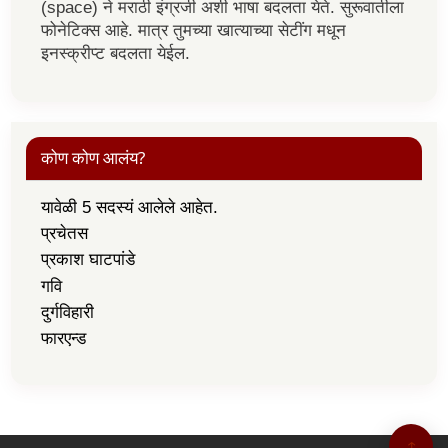
(space) ने मराठी इंग्रजी अशी भाषा बदलता येते. सुरूवातीला
फोनेटिक्स आहे. मात्र तुमच्या खात्याच्या सेटींग मधून
इनस्क्रीप्ट बदलता येईल.
कोण कोण आलंय?
यावेळी 5 सदस्यं आलेले आहेत.
प्रचेतस
प्रकाश घाटपांडे
गवि
दुर्गविहारी
फारएन्ड
↑