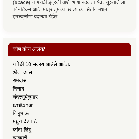
(space) ने मराठी इंग्रजी अशी भाषा बदलता येते. सुरूवातीला
फोनेटिक्स आहे. मात्र तुमच्या खात्याच्या सेटींग मधून
इनस्क्रीप्ट बदलता येईल.
कोण कोण आलंय?
यावेळी 10 सदस्यं आलेले आहेत.
श्वेता व्यास
रामदास
निनाद
चंद्रसूर्यकुमार
amitshar
विजुभाऊ
मधुरा देशपांडे
कांदा लिंबू
झालमुरी