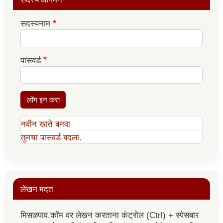
सदस्यनाम
पासवर्ड
लॉग इन करा
नवीन खाते बनवा
तुमचा पासवर्ड बदला.
लेखन मदत
मिसळपाव.कॉम वर लेखन करताना कंट्रोल (Ctrl) + स्पेसबार