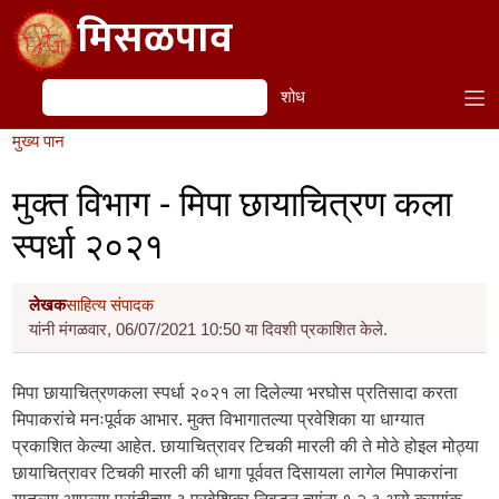
Skip to main content
मिसळपाव
शोध
शोध
मुख्य पान
मुक्त विभाग - मिपा छायाचित्रण कला
स्पर्धा २०२१
लेखक
साहित्य संपादक
यांनी मंगळवार, 06/07/2021 10:50 या दिवशी प्रकाशित केले.
मिपा छायाचित्रणकला स्पर्धा २०२१ ला दिलेल्या भरघोस प्रतिसादा करता
मिपाकरांचे मनःपूर्वक आभार. मुक्त विभागातल्या प्रवेशिका या धाग्यात
प्रकाशित केल्या आहेत. छायाचित्रावर टिचकी मारली की ते मोठे होइल मोठ्या
छायाचित्रावर टिचकी मारली की धागा पूर्ववत दिसायला लागेल मिपाकरांना
यातल्या आपल्या पसंतीच्या ३ प्रवेशिका निवडून त्यांना १ २ ३ असे क्रमांक