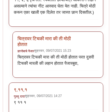
असल्याने त्यांचा नीट आस्वाद घेता येत नाही. चित्रे मोठी
करून एका खाली एक दिलेत तर जास्त छान दिसतील.)
चित्रावर टिचकी मारा की ती मोठी
होतात
शुक्रवार, 09/07/2021 15:23
ज्ञानोबाचे पैजार
In reply to
११, २, ६
by
स्मिता.
चित्रावर टिचकी मारा की ती मोठी होतात परत दुसरी
टिचकी मारली की लहान होतात पैजारबुवा,
९,११,१
शुक्रवार, 09/07/2021 14:27
गुल्लू दादा
९ ११ १