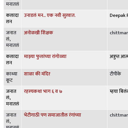
मनातलं
कलादा
उनाडलं मन... एक नवी सुरवात.
Deepak 
लन
जनात
अनोळखी शिक्षक
chittma
लं,
मनातलं
कलादा
माझ्या फुलांच्या रांगोळ्या
अत्रुप्त आत्
लन
काथ्या
शाळा की मंदिर
टीपीके
कूट
जनात
रहस्यकथा भाग ६ व ७
म्हया बिलं
लं,
मनातलं
जनात
भेटीगाठी पण समाजातील रंगांच्या
chittma
लं,
मनातलं