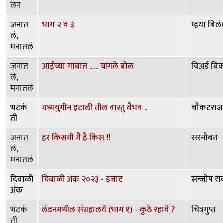
लन
जनात
भाग २ व ३
म्हया बिलं
लं,
मनातलं
जनात
आईच्या गावात ...... चांगले बोल
विअर्ड विक
लं,
मनातलं
भटकं
मध्ययुगीन इटाली तील वास्तु वैभव ..
चौकटराज
ती
जनात
हर किसमी मै है किस !!!
सरनौबत
लं,
मनातलं
दिवाळी
दिवाळी अंक २०२३ - इजाट
सन्जोप रा
अंक
भटकं
लंडनमधील संग्रहालये (भाग १) - कुठे रहावे ?
चित्रगुप्त
ती