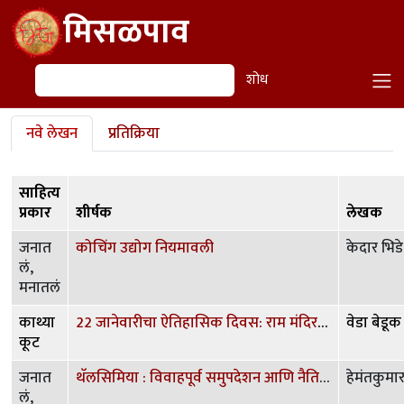
Skip to main content
मिसळपाव
शोध
शोध
Primary tabs
नवे लेखन
प्रतिक्रिया
साहित्य
प्रकार
शीर्षक
लेखक
जनात
कोचिंग उद्योग नियमावली
केदार भिडे
लं,
मनातलं
काथ्या
22 जानेवारीचा ऐतिहासिक दिवस: राम मंदिर प्राण प्रतिष्ठा
वेडा बेडूक
कूट
जनात
थॅलसिमिया : विवाहपूर्व समुपदेशन आणि नैतिकता
हेमंतकुमा
लं,