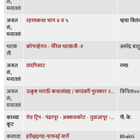
लं,
मनातलं
जनात
रहस्यकथा भाग ४ व ५
म्हया बिलं
लं,
मनातलं
भटकं
कोपनहेगन - पॅरिस भटकंती -१
अमरेंद्र बा
ती
जनात
छंदपिसाट
रम्या
लं,
मनातलं
जनात
उत्कृष्ट मराठी कथासंग्रह / कादंबरी पुरस्कार २०२३
विनिता००
लं,
मनातलं
काथ्या
रोड ट्रिप - पंढरपूर - अक्कलकोट - तुळजापूर - अंबाजोगाई - परळी वैजनाथ - औंढा नागनाथ - घृष्णेश्वर - शिर्डी
पी. के.
कूट
कलादा
हरीश्चंद्रगड-पाचनई मार्गे
Bhakti