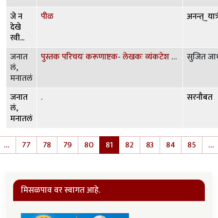
जे न
पीळ
अनन्त्_यात्
देखे
रवी...
जनात
पुस्तक परिचयः करूणाष्टक- लेखकः व्यंकटेश माडगुळकर
सुजित ज
लं,
मनातलं
जनात
.
सरनौबत
लं,
मनातलं
Pagination
…
77
78
79
80
81
82
83
84
85
…
e
evious page
मिसळपाव वर स्वागत आहे.