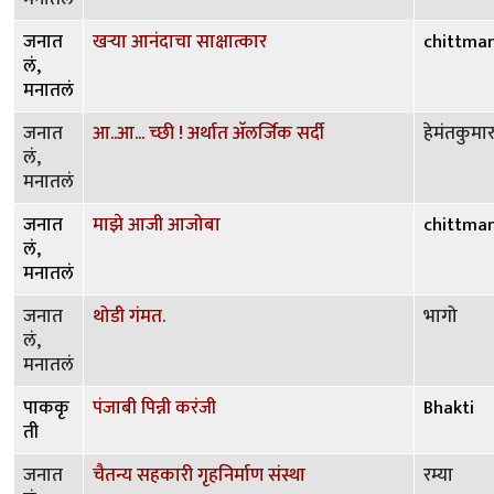
जनात
खऱ्या आनंदाचा साक्षात्कार
chittma
लं,
मनातलं
जनात
आ..आ... च्छी ! अर्थात अ‍ॅलर्जिक सर्दी
हेमंतकुमा
लं,
मनातलं
जनात
माझे आजी आजोबा
chittma
लं,
मनातलं
जनात
थोडी गंमत.
भागो
लं,
मनातलं
पाककृ
पंजाबी पिन्नी करंजी
Bhakti
ती
जनात
चैतन्य सहकारी गृहनिर्माण संस्था
रम्या