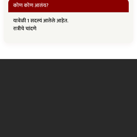
कोण कोण आलंय?
यावेळी 1 सदस्यं आलेले आहेत.
रात्रीचे चांदणे