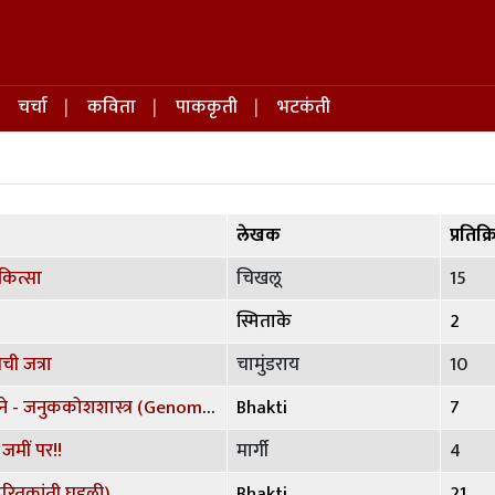
चर्चा
कविता
पाककृती
भटकंती
लेखक
प्रतिक्
कित्सा
चिखलू
15
स्मिताके
2
ी जत्रा
चामुंडराय
10
आधुनिक जीवशास्त्राची साधने - जनुककोशशास्त्र (Genomics) (ऐसी अक्षरे...मेळवीन-१५)
Bhakti
7
जमीं पर!!
मार्गी
4
रितक्रांती घडली)
Bhakti
21