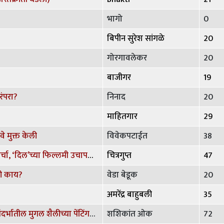
भागो
0
बिपीन सुरेश सांगळे
20
गोरगावलेकर
20
बाजीगर
19
ंपरा?
निनाद
20
माहितगार
29
े मुक्त केली
विवेकपटाईत
38
शृंगारिक चित्रकला, चुंबनपे चर्चा, ‘दिल’च्या फिल्लमी उचापती वगैरे वगैरे
चित्रगुप्त
47
तरी काय?
वेडा बेडूक
20
अमरेंद्र बाहुबली
35
ताजमहाल, लालकिल्ला यासंदर्भातील मुगल शैलीच्या पेंटिंगवर भाष्य
शशिकांत ओक
72