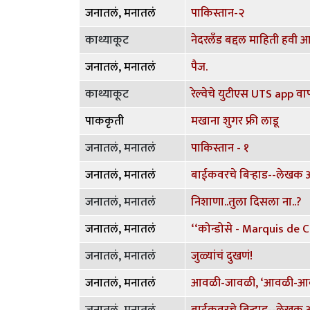
जनातलं, मनातलं
पाकिस्तान-२
काथ्याकूट
नेदरलँड बद्दल माहिती हवी आह
जनातलं, मनातलं
पैज.
काथ्याकूट
रेल्वेचे युटीएस UTS app व
पाककृती
मखाना शुगर फ्री लाडू
जनातलं, मनातलं
पाकिस्तान - १
जनातलं, मनातलं
बाईकवरचे बिऱ्हाड--लेखक 
जनातलं, मनातलं
निशाणा..तुला दिसला ना..?
जनातलं, मनातलं
जनातलं, मनातलं
जुळ्यांचं दुखणं!
जनातलं, मनातलं
आवळी-जावळी, ‘आवळी-आवळी'
जनातलं, मनातलं
बाईकवरचे बिऱ्हाड--लेखक 