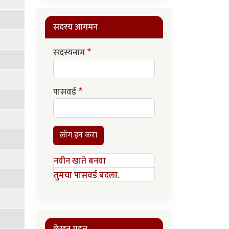
सदस्य आगमन
सदस्यनाम
पासवर्ड
लॉग इन करा
नवीन खाते बनवा
तुमचा पासवर्ड बदला.