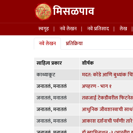
Skip to main content
मिसळपाव
Main navigation
स्वगृह
नवे लेखन
नवे प्रतिसाद
लेख
Primary tabs
नवे लेखन
प्रतिक्रिया
साहित्य प्रकार
शीर्षक
काथ्याकूट
मदत: कोडे आणि बुध्यांक चि
जनातलं, मनातलं
अपहरण - भाग १
जनातलं, मनातलं
तळजाई टेकडीवरील फिटनेसच
जनातलं, मनातलं
जनातलं, मनातलं
आकाश दर्शनाची पर्वणी! तारे 
जनातलं, मनातलं
डॉ.स्वामिनाथन -३ (भारतीय ह