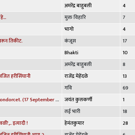
अमरेंद्र बाहुबली
4
े...
मुक्त विहारि
7
भागो
4
ापरून तिकीट.
कंजूस
17
Bhakti
10
अमरेंद्र बाहुबली
8
अजित हरीसिंघानी
राजेंद्र मेहेंदळे
13
गवि
69
‘‘कोन्डोसे - Marquis de Condorcet. (17 September 1743 – 29 March 1794)
जयंत कुलकर्णी
1
लई भारी
18
,.. इत्यादी !
हेमंतकुमार
28
अजित हरीसिंघानी-भाग २
राजेंद्र मेहेंदळे
6