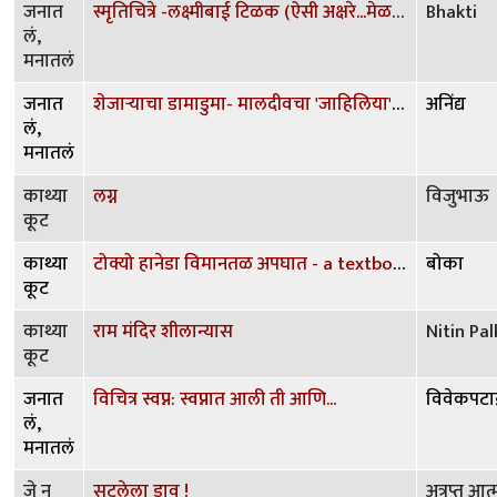
जनात
स्मृतिचित्रे -लक्ष्मीबाई टिळक (ऐसी अक्षरे...मेळवीन-१३)
Bhakti
लं,
मनातलं
जनात
शेजाऱ्याचा डामाडुमा- मालदीवचा 'जाहिलिया' इतिहास आणि इस्लामी सत्तावतरण - मालदीव भाग ४
अनिंद्य
लं,
मनातलं
काथ्या
लग्न
विजुभाऊ
कूट
काथ्या
टोक्यो हानेडा विमानतळ अपघात - a textbook evacuation !
बोका
कूट
काथ्या
राम मंदिर शीलान्यास
Nitin Pal
कूट
जनात
विचित्र स्वप्न: स्वप्नात आली ती आणि...
विवेकपट
लं,
मनातलं
जे न
सुटलेला डाव !
अत्रुप्त आत्