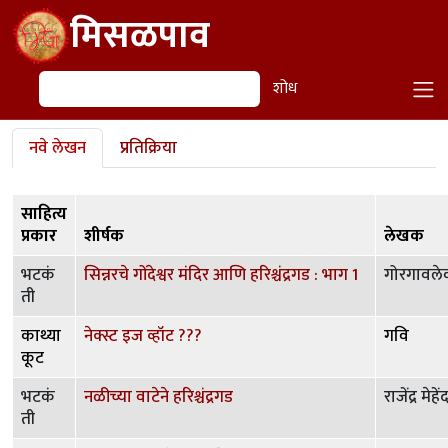
Skip to main content
मिसळपाव
शोध
शोध
Primary tabs
नवे लेखन
प्रतिक्रिया
साहित्य
प्रकार
शीर्षक
लेखक
भटकं
सिन्नरचे गोंदेश्वर मंदिर आणि हरिश्चंद्रगड : भाग 1
गोरगावले
ती
काथ्या
नेक्स्ट इज व्हॉट ???
गवि
कूट
भटकं
नळीच्या वाटेने हरिश्चंद्रगड
राजेंद्र मेहे
ती