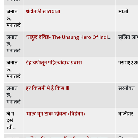
जनात
थंडीतली खाद्ययात्रा.
आजी
लं,
मनातलं
जनात
"राहुल द्रविड- The Unsung Hero Of Indian cricket"
सुजित ज
लं,
मनातलं
जनात
इंद्रायणीतून पहिल्यांदाच प्रवास
पराग१२२
लं,
मनातलं
जनात
हर किसमी मै है किस !!!
सरनौबत
लं,
मनातलं
जे न
'माल' वून टाक 'दीवज' (विडंबन)
बाजीगर
देखे
रवी...