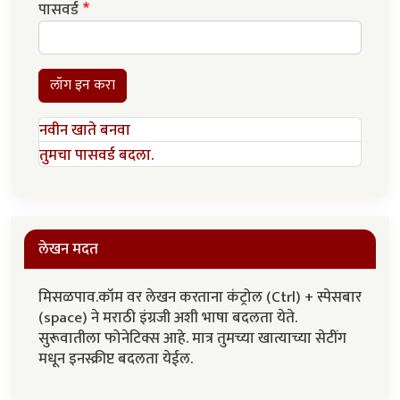
पासवर्ड
लॉग इन करा
नवीन खाते बनवा
तुमचा पासवर्ड बदला.
लेखन मदत
मिसळपाव.कॉम वर लेखन करताना कंट्रोल (Ctrl) + स्पेसबार
(space) ने मराठी इंग्रजी अशी भाषा बदलता येते.
सुरूवातीला फोनेटिक्स आहे. मात्र तुमच्या खात्याच्या सेटींग
मधून इनस्क्रीप्ट बदलता येईल.