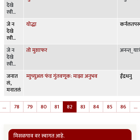
देखे
रवी...
जे न
योद्धा
कर्नलतपस्
देखे
रवी...
जे न
तो मुशाफर
अनन्त्_यात्
देखे
रवी...
जनात
म्युच्युअल फंड गुंतवणूक: माझा अनुभव
ईंद्रधनु
लं,
मनातलं
Pagination
…
78
79
80
81
82
83
84
85
86
…
e
evious page
मिसळपाव वर स्वागत आहे.