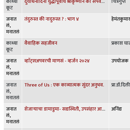
काथ्या
दुर्योधनादिंना युद्धापूर्वीच श्रीकृष्णाने का संपवले नाही ? आणि अन्य काही प्रश्न
चित्रगुप्त
कूट
जनात
तंदुरुस्त की नादुरुस्त ? : भाग ४
हेमंतकुमा
लं,
मनातलं
काथ्या
वैवाहिक सहजीवन
प्रकाश घाट
कूट
जनात
व्हाॅट्सअपवरची माणसं - व्हर्जन २०२४
उपयोजक
लं,
मनातलं
जनात
Three of Us : एक काव्यात्मक सुंदर अनुभव.
प्रा.डॉ.दिल
लं,
मनातलं
जनात
शेजाऱ्याचा डामाडुमा- सद्यस्थिती, उपसंहार आणि काही रंजक-रोचक - मालदीव भाग ८ (अंतिम)
अनिंद्य
लं,
मनातलं