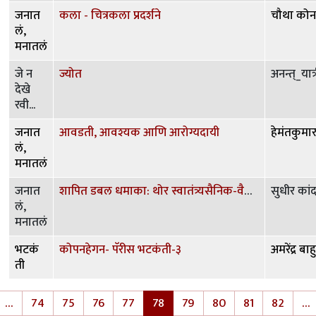
जनात
कला - चित्रकला प्रदर्शने
चौथा कोन
लं,
मनातलं
जे न
ज्योत
अनन्त्_यात्
देखे
रवी...
जनात
आवडती, आवश्यक आणि आरोग्यदायी
हेमंतकुमा
लं,
मनातलं
जनात
शापित डबल धमाका: थोर स्वातंत्र्यसैनिक-वैज्ञानिक - पांडुरंग सदाशिव खानखोजे
सुधीर का
लं,
मनातलं
भटकं
कोपनहेगन- पॅरीस भटकंती-३
अमरेंद्र बा
ती
Pagination
…
74
75
76
77
78
79
80
81
82
…