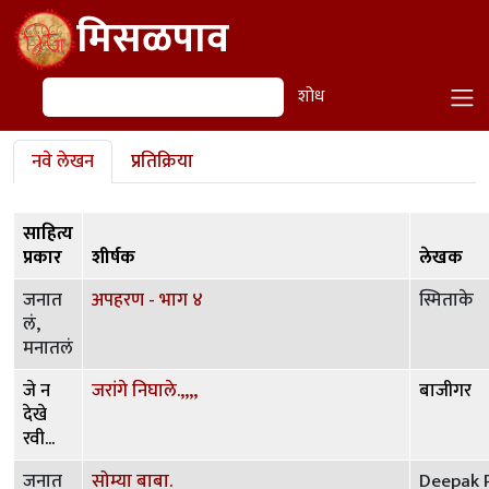
Skip to main content
मिसळपाव
शोध
शोध
Primary tabs
नवे लेखन
प्रतिक्रिया
साहित्य
प्रकार
शीर्षक
लेखक
जनात
अपहरण - भाग ४
स्मिताके
लं,
मनातलं
जे न
जरांगे निघाले.,,,,
बाजीगर
देखे
रवी...
जनात
सोम्या बाबा.
Deepak 