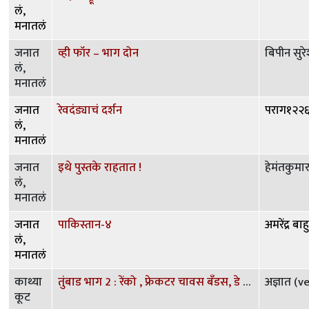
लं,
मनातलं
जनात
व्ही फॉर – भाग दोन
बिपीन सुरे
लं,
मनातलं
जनात
रेवदंड्याचं दर्शन
पराग१२२
लं,
मनातलं
जनात
इथे पुस्तके राहतात !
हेमंतकुमा
लं,
मनातलं
जनात
पाकिस्तान-४
अमरेंद्र बा
लं,
मनातलं
काथ्या
तुंबाड भाग 2 : रेंको , फ्रेकटर चावस बॅंडस, डे ट्रेडिंग
अज्ञात (v
कूट