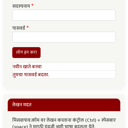
सदस्यनाम
पासवर्ड
लॉग इन करा
नवीन खाते बनवा
तुमचा पासवर्ड बदला.
लेखन मदत
मिसळपाव.कॉम वर लेखन करताना कंट्रोल (Ctrl) + स्पेसबार
(space) ने मराठी इंग्रजी अशी भाषा बदलता येते.