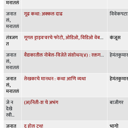
मनातलं
जनात
गूढ कथा: अक्कल दाढ
विवेकपट
लं,
मनातलं
तंत्रजग
गूगल ड्राइव'वरचे फोटो, ओडिओ, विडिओ वेबसाईटवर देणे.
कंजूस
त
जनात
वैद्यकातील नोबेल-विजेते संशोधन(४) : रक्तगटांचा शोध
हेमंतकुमा
लं,
मनातलं
जनात
लेखकाचे मानधन : कथा आणि व्यथा
हेमंतकुमा
लं,
मनातलं
जे न
(अ)निती-श चे अभंग
बाजीगर
देखे
रवी...
जनात
द होल ट्रूथ!
भागो