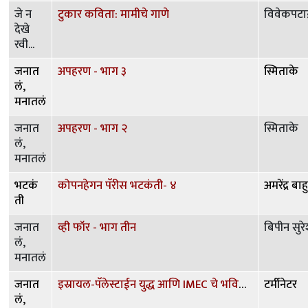
जे न
टुकार कविता: मामीचे गाणे
विवेकपट
देखे
रवी...
जनात
अपहरण - भाग ३
स्मिताके
लं,
मनातलं
जनात
अपहरण - भाग २
स्मिताके
लं,
मनातलं
भटकं
कोपनहेगन पॅरीस भटकंती- ४
अमरेंद्र बा
ती
जनात
व्ही फॉर - भाग तीन
बिपीन सुरे
लं,
मनातलं
जनात
इस्रायल-पॅलेस्टाईन युद्ध आणि IMEC चे भवितव्य!
टर्मीनेटर
लं,