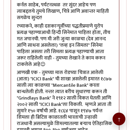
कर्नल साहेब, पर्यटनस्थळ तर सुंदर आहेच पण
त्याबद्दलचे तुमचे लिखाण, चित्रे आणि अवान्तर माहिती
सगळेच सुन्दर!
रच्याकने, काही दशकान्पूर्वीच्या पद्धतीप्रमाणे युरोप
प्रत्यक्ष पहाण्याआधी हिन्दी सिनेमात पाहिला होता, तीच
गत जपानची. पण मी जरी जुन्या काळचा (देव आनन्द
आणि साधना असलेला) "लव्ह इन सिमला" सिनेमा
पाहिला असला तरी सिमला प्रत्यक्ष पहाण्याची आता
जरूर राहिलेली नाही - तुमच्या लेखाने ते काम करून
टाकलेले आहे😊
आणखी एक - तुमच्या माल रोडच्या चित्रात आलेली
(आता) "ICICI Bank" ची शाखा असलेली इमारत १८७७
साली त्या काळच्या "Mercantile Bank" करता
बान्धलेली होती. नन्तर त्यात बरीच सुधारणा करून ती
"Grindlays Bank" ने १९१२ साली विकत घेतली आणि
२००२ साली "ICICI Bank"ला विकली. म्हणजे आता ती
सुमारे १५० वर्षाची आहे. १८६४ पासून १९४७ पर्यन्त
शिमला ही ब्रिटिश काळातली भारताची उन्हाळी
↑
राजधानी असल्यामुळे शिमल्यातल्या बऱ्याच ऐतिहासिक