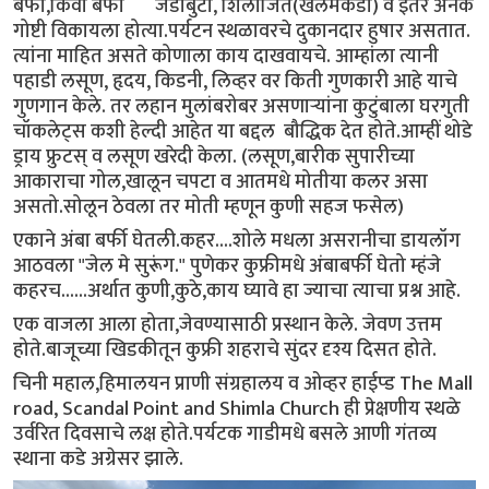
बर्फी,किवी बर्फी जडीबुटी, शिलाजित(खलमकडा) व इतर अनेक
गोष्टी विकायला होत्या.पर्यटन स्थळावरचे दुकानदार हुषार असतात.
त्यांना माहित असते कोणाला काय दाखवायचे. आम्हांला त्यानी
पहाडी लसूण, हृदय, किडनी, लिव्हर वर किती गुणकारी आहे याचे
गुणगान केले. तर लहान मुलांबरोबर असणाऱ्यांना कुटुंबाला घरगुती
चॉकलेट्स कशी हेल्दी आहेत या बद्दल बौद्धिक देत होते.आम्हीं थोडे
ड्राय फ्रुटस् व लसूण खरेदी केला. (लसूण,बारीक सुपारीच्या
आकाराचा गोल,खालून चपटा व आतमधे मोतीया कलर असा
असतो.सोलून ठेवला तर मोती म्हणून कुणी सहज फसेल)
एकाने अंबा बर्फी घेतली.कहर....शोले मधला असरानीचा डायलॉग
आठवला "जेल मे सुरूंग." पुणेकर कुफ्रीमधे अंबाबर्फी घेतो म्हंजे
कहरच......अर्थात कुणी,कुठे,काय घ्यावे हा ज्याचा त्याचा प्रश्न आहे.
एक वाजला आला होता,जेवण्यासाठी प्रस्थान केले. जेवण उत्तम
होते.बाजूच्या खिडकीतून कुफ्री शहराचे सुंदर दृश्य दिसत होते.
चिनी महाल,हिमालयन प्राणी संग्रहालय व ओव्हर हाईप्ड The Mall
road, Scandal Point and Shimla Church ही प्रेक्षणीय स्थळे
उर्वरित दिवसाचे लक्ष होते.पर्यटक गाडीमधे बसले आणी गंतव्य
स्थाना कडे अग्रेसर झाले.