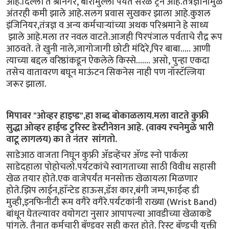
आहे.दिल्ली ते श्रीनगर, बारामुल्ला पर्यंत सरळ ट्रेन आहे.तंत्रज्ञानामुळे
अंतरही कमी झाले आहे.सलग प्रवास सुखकर झाला आहे.कुशल
इंजिनियर,तंत्रज्ञ व अन्य कर्मचाऱ्यांच्या अथक परिश्रमाने हे साध्य
झाले आहे.मला तर नवल वाटते.आजही पिरपंजाल पर्वताचे रौद्र रूप
आठवते. ते खुनी नाले,जागोजागी छोटी मंदिरे,पिर बाबा..... आणी
त्याच्या बद्दल वरिष्ठांकडून ऐकलेले किस्से....... असो, पुन्हा एकदा
तसेच वातावरण बघून माऊंटन सिकनेस नाही पण नॉस्टॅल्जिया
जरूर झाला.
मिपावर "ओव्हर हाइप्ड",हा शब्द बोकाळलाय.मला वाटते कुफ्री
सुद्धा ओव्हर हाईप्ड टुरिस्ट डेस्टीनेशन आहे. (वाक्य रचनेमुळे भारी
वाटू लागलय) का ते नंतर सांगतो.
साडेआठ वाजता निघून कुफ्री ॲडव्हेंचर ॲण्ड स्नो पार्कला
साडेदहाला पोहोचलो.पर्यटकांचे स्वागताच्या साठी विवीध सहासी
खेळ तयार होते.एक वाजेपर्यंत मनसोक्त खेळायला मिळणार
होते.झिप लाईन,हाॅन्टेड हाऊस,डॅश कार,बंगी जम्प,फाईव्ह डी
मुव्ही,इनफिनीटी रूम वगैरे वगैरे.पर्यटकांनी राख्या (Wrist Band)
बांधून घेतल्यावर वयोगटा नुसार आपापल्या आवडीच्या खेळाकडे
पांगले. तैनात कर्मचारी बॅण्डवर सही करत होते. रिस्ट बॅण्डची युक्ती