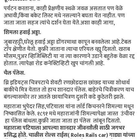
पर्यटन करताना, काही प्रेक्षणीय स्थळे जवळ असतात पण वेळे
अभावी,किंवा बकेट लिस्ट मधे नसल्याने बघता येत नाहीत. पण
जाता जाता सहज त्यांचे दर्शन घेता येते.अशा काही जागा,
शिमला हवाई अड्डा.
जुबारहट्टी,घरेलू हवाई अड्डा डोंगरमाथा कापून बनवलेला आहे.टेबल
टाॅप क्ष्रेणीत येतो. कुफ्री जाताना त्याचा एरियल व्ह्यू दिसतो. खराब
मौसम,पुअर व्हिजिब्लिटी या ना त्या कारणाने उडाने बहुतेक वेळा रद्द
होतात. त्यापेक्षा रोड कनेक्टिव्हिटी खुप चांगली आहे.
चैल पॅलेस.
थ्रि इडियट्स चित्रपटाचे शेवटी रणछोडदास छांछड याच्या शोधार्थ
बाकीचे मित्र येतात तो हाच शानदार पॅलेस. बाहेरचे चित्रीकरण याच
बंगल्यासमोर तर आतले छायाचित्रण दुसरी कडे कुठेतरी झाले.
महाराजा भुपेदर सिह,पटियाला यांना लाॅर्ड किचनरने शिमल्या मधून
निष्कासित केले. १८९१ मधे महाराजांनी शिमल्यापेक्षा जास्त उंचीवर
हा पॅलेस बांधला.कुफ्री जाता जाता हा पॅलेस लांबून दिसतो.
महाराजा पटियाला आपल्या शानदार जीवनशैली साठी जगभर
प्रसिद्ध होते. चाळीस रोल्स राईस( Roles Rails car) गाड्या यांच्या