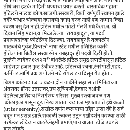
चौकस चिंगी सारखे,निरीक्षण हा माझा स्थाई भाव आहे. जीथे जातो
तीथे जरा हटके माहिती घेण्याचा प्रयत्न करतो. वास्तविक पहाता
हाॅटेलचे मालक कोण,खाजगी,सरकारी, किती वर्षपुर्वी स्थापन झाले
वगैरे चांभार चौकश्या करायची काही गरज नाही पण रहमान किडा
स्वस्थ बसू देत नाही.हाॅटेल मधील फोटो गॅलरी मधे कै.रा.ब. श्री
दिवान सिंह मदान,व मिळालेल्या "रायबहादूर", या पदवी
प्रमाणपत्रांच्या फोटोफ्रेम दिसल्या. रायबहादूर हे तत्कालीन
मालकांचे पुर्वज,प्रिन्सली नाभा स्टेट मधील प्रतिष्ठित व्यक्ती
होते.त्यांना ब्रिटीश सरकारने रायबहादूर ही पदवी दिली होती.
पुश्तैनी जागेवर १९९२ मधे बांधलेले हाॅटेल समुद्र सपाटीपासून हाॅटेल
साडेसहा हजार फुट उंचीवर आहे. हाॅटेलची रचना,रंगरंगोटी,पडदे,
फर्निचर आणि प्रकाशयोजने मधे राॅयल टच दिसून येत होता.
बिशप काॅटन शाळा जवळच,दोन चाकीने सहा सात मिनिटाच्या
अंतरावर.डोंगर उतारावर,उंच सुचिपर्णी,देवदार वृक्षांनी
वेढलेला,अतिशय निसर्गरम्य परिसर. मुख्य रस्त्याजवळ पण
कोलाहला पासून दूर. निरव शांतता कशाला म्हणतात ते इथे कळते.
(utter serenity).सखोल वर्णन करण्याचा उद्देश असा की हे सर्व
बघून मन प्रसन्न झाले.सकाळी लवकर उठून पक्षीदर्शन करण्या साठी
परफेक्ट लोकेशन वाटले.नेहमी प्रमाणे,पाच वाजता डोळे उघडले.
हात जोडले,