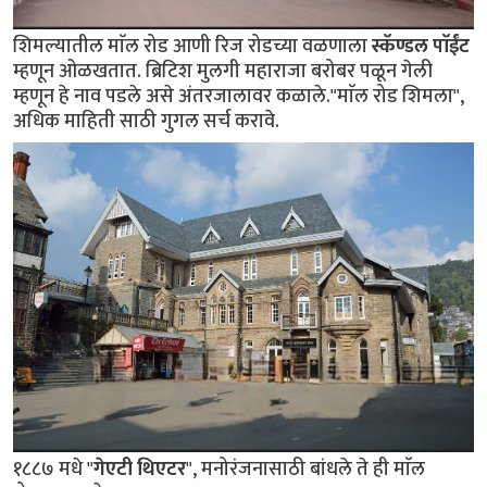
शिमल्यातील माॅल रोड आणी रिज रोडच्या वळणाला
स्कॅण्डल पाॅईंट
म्हणून ओळखतात. ब्रिटिश मुलगी महाराजा बरोबर पळून गेली
म्हणून हे नाव पडले असे अंतरजालावर कळाले."माॅल रोड शिमला",
अधिक माहिती साठी गुगल सर्च करावे.
१८८७ मधे "
गेएटी थिएटर
", मनोरंजनासाठी बांधले ते ही माॅल