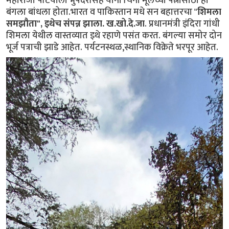
महाराजा पटियाला भुपेंदरसिंह यांनी चिनी मूलच्या पत्नीसाठी हा
बंगला बांधला होता.भारत व पाकिस्तान मधे सन बहात्तरचा "
शिमला
समझौता", इथेच संपन्न झाला. ख.खो.दे.जा
. प्रधानमंत्री इंदिरा गांधी
शिमला येथील वास्तव्यात इथे रहाणे पसंत करत. बंगल्या समोर दोन
भूर्ज पत्राची झाडे आहेत. पर्यटनस्थळ,स्थानिक विक्रेते भरपूर आहेत.