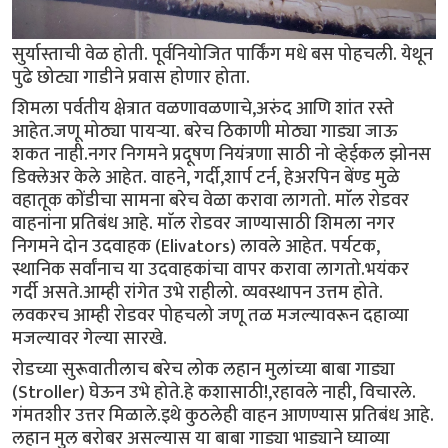
सुर्यास्ताची वेळ होती. पूर्वनियोजित पार्किंग मधे बस पोहचली. येथून
पुढे छोट्या गाडीने प्रवास होणार होता.
शिमला पर्वतीय क्षेत्रात वळणावळणाचे,अरुंद आणि शांत रस्ते
आहेत.जणू मोठ्या पायर्‍या. बरेच ठिकाणी मोठ्या गाड्या जाऊ
शकत नाही.नगर निगमने प्रदूषण नियंत्रणा साठी नो व्हेईकल झोनस
डिक्लेअर केले आहेत. वाहने, गर्दी,शार्प टर्न, हेअरपिन बेंण्ड मुळे
वहातूक कोंडीचा सामना बरेच वेळा करावा लागतो. माॅल रोडवर
वाहनांना प्रतिबंध आहे. माॅल रोडवर जाण्यासाठी शिमला नगर
निगमने दोन उदवाहक (Elivators) लावले आहेत. पर्यटक,
स्थानिक सर्वांनाच या उदवाहकांचा वापर करावा लागतो.भयंकर
गर्दी असते.आम्ही रांगेत उभे राहीलो. व्यवस्थापन उत्तम होते.
लवकरच आम्ही रोडवर पोहचलो जणू तळ मजल्यावरून दहाव्या
मजल्यावर गेल्या सारखे.
रोडच्या सुरूवातीलाच बरेच लोक लहान मुलांच्या बाबा गाड्या
(Stroller) घेऊन उभे होते.हे कशासाठी!,रहावले नाही, विचारले.
गंमतशीर उत्तर मिळाले.इथे कुठलेही वाहन आणण्यास प्रतिबंध आहे.
लहान मुल बरोबर असल्यास या बाबा गाड्या भाड्याने घ्याव्या