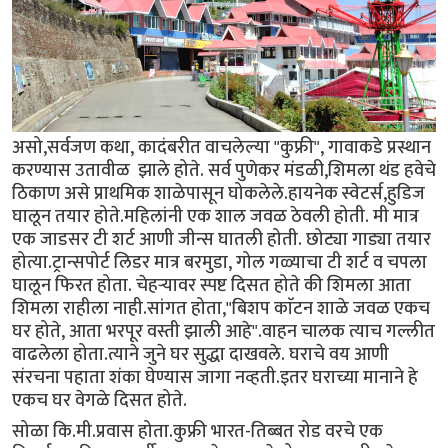
असो,सर्वजण कथा, कादंबरीत वाचलेल्या "कुफ्री", गावाकडे प्रस्थान
करण्यास उतावीळ झाले होते. सर्व पुणेकर मंडळी,शिमला थंड हवेचे
ठिकाण असे प्राथमिक शाळेपासून घोकलेले.हायनेक स्वेटर्स,हुडिज
घालून तयार होते.महिलांनी एक शाल जवळ ठेवली होती. मी मात्र
एक जाडसर टी शर्ट आणी जीन्स घातली होती. छोट्या गाड्या तयार
होत्या.ट्रान्सपोर्ट लिडर मात्र बरमुडा, गोल गळ्याचा टी शर्ट व चपला
घालून फिरत होता. चेहर्‍यावर स्पष्ट दिसत होते की शिमला आता
शिमला राहीला नाही.सांगत होता,"बिशप काॅटन शाळे जवळ एकच
घर होते, आता भरपूर वस्ती झाली आहे".वाहन चालक त्याच गल्लीत
वाढलेला होता.त्याने जुने घर सुद्धा दाखवले. घराचे वय आणी
संरचना पहाता शंका घेण्यास जागा नव्हती.इतर घराच्या मानाने हे
एकच घर वेगळे दिसत होते.
सोळा कि.मी.प्रवास होता.कुफ्री भारत-तिब्बत रोड वरचे एक