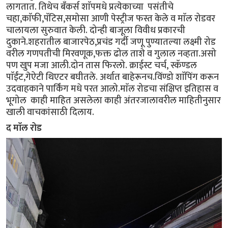
लागतात. तिथेच बँकर्स शाॅपमधे प्रत्येकाच्या पसंतीचे
चहा,काॅफी,पॅटिस,समोसा आणी पेस्ट्रीज फस्त केले व माॅल रोडवर
चालायला सुरुवात केली. दोन्ही बाजूला विवीध प्रकारची
दुकाने.शहरातील बाजारपेठ,प्रचंड गर्दी जणू पुण्यातल्या लक्ष्मी रोड
वरील गणपतीची मिरवणूक,फक्त ढोल ताशे व गुलाल नव्हता.असो
पण खुप मजा आली.दोन तास फिरलो. क्राईस्ट चर्च, स्कॅण्डल
पाॅईंट,गेऐटी थिएटर बघीतले. अर्थात बाहेरूनच.विंण्डो शाॅपिंग करून
उदवाहकाने पार्किंग मधे परत आलो.माॅल रोडचा संक्षिप्त इतिहास व
भूगोल काही माहित असलेला काही अंतरजालावरील माहितीनुसार
खाली वाचकांसाठी दिलाय.
द माॅल रोड