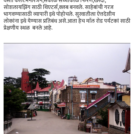
वस्ती केली.मनोरंजन,सकाळ संध्याकाळ फिरणे,खरेदी,
सोशलायझिंग साठी थिएटर्स,क्लब बनवले. साहेबांची गरज
भागवण्यासाठी व्यापारी इथे पोहोचले. सुरवातीला ऐत्तदेशीय
लोकांना इथे येण्यास प्रतिबंध असे.आता हेच माॅल रोड पर्यटकां साठी
प्रेक्षणीय स्थळ बनले आहे.