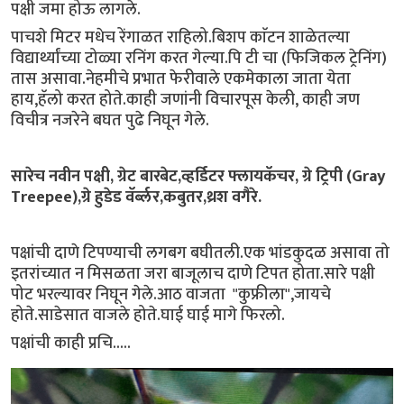
पक्षी जमा होऊ लागले.
पाचशे मिटर मधेच रेंगाळत राहिलो.बिशप काॅटन शाळेतल्या
विद्यार्थ्यांच्या टोळ्या रनिंग करत गेल्या.पि टी चा (फिजिकल ट्रेनिंग)
तास असावा.नेहमीचे प्रभात फेरीवाले एकमेकाला जाता येता
हाय,हॅलो करत होते.काही जणांनी विचारपूस केली, काही जण
विचीत्र नजरेने बघत पुढे निघून गेले.
सारेच नवीन पक्षी, ग्रेट बारबेट,व्हर्डिटर फ्लायकॅचर, ग्रे ट्रिपी (Gray
Treepee),ग्रे हुडेड वॅर्ब्लर,कबुतर,थ्रश वगैरे.
पक्षांची दाणे टिपण्याची लगबग बघीतली.एक भांडकुदळ असावा तो
इतरांच्यात न मिसळता जरा बाजूलाच दाणे टिपत होता.सारे पक्षी
पोट भरल्यावर निघून गेले.आठ वाजता "कुफ्रीला",जायचे
होते.साडेसात वाजले होते.घाई घाई मागे फिरलो.
पक्षांची काही प्रचि.....