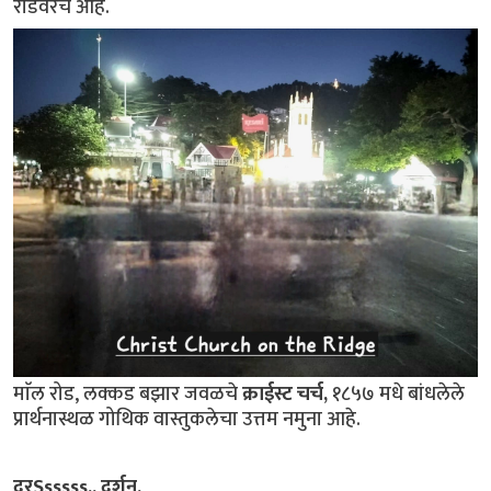
रोडवरच आहे.
माॅल रोड, लक्कड बझार जवळचे
क्राईस्ट चर्च,
१८५७ मधे बांधलेले
प्रार्थनास्थळ गोथिक वास्तुकलेचा उत्तम नमुना आहे.
दूरSsssss.. दर्शन.