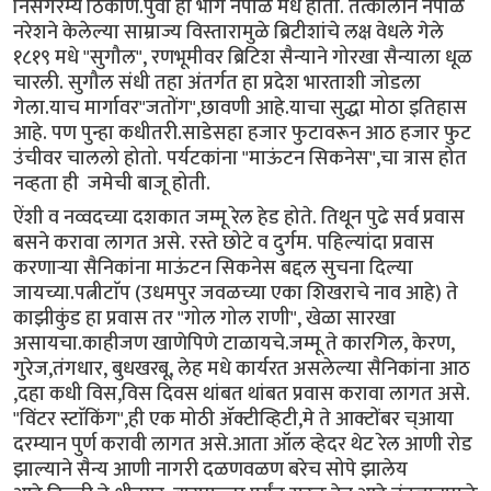
निसर्गरम्य ठिकाण.पुर्वी हा भाग नेपाळ मधे होता. तत्कालीन नेपाळ
नरेशने केलेल्या साम्राज्य विस्तारामुळे ब्रिटीशांचे लक्ष वेधले गेले
१८१९ मधे "सुगौल", रणभूमीवर ब्रिटिश सैन्याने गोरखा सैन्याला धूळ
चारली. सुगौल संधी तहा अंतर्गत हा प्रदेश भारताशी जोडला
गेला.याच मार्गावर"जतोंग",छावणी आहे.याचा सुद्धा मोठा इतिहास
आहे. पण पुन्हा कधीतरी.साडेसहा हजार फुटावरून आठ हजार फुट
उंचीवर चाललो होतो. पर्यटकांना "माऊंटन सिकनेस",चा त्रास होत
नव्हता ही जमेची बाजू होती.
ऐंशी व नव्वदच्या दशकात जम्मू रेल हेड होते. तिथून पुढे सर्व प्रवास
बसने करावा लागत असे. रस्ते छोटे व दुर्गम. पहिल्यांदा प्रवास
करणाऱ्या सैनिकांना माऊंटन सिकनेस बद्दल सुचना दिल्या
जायच्या.पत्नीटाॅप (उधमपुर जवळच्या एका शिखराचे नाव आहे) ते
काझीकुंड हा प्रवास तर "गोल गोल राणी", खेळा सारखा
असायचा.काहीजण खाणेपिणे टाळायचे.जम्मू ते कारगिल, केरण,
गुरेज,तंगधार, बुधखरबू, लेह मधे कार्यरत असलेल्या सैनिकांना आठ
,दहा कधी विस,विस दिवस थांबत थांबत प्रवास करावा लागत असे.
"विंटर स्टाॅकिंग",ही एक मोठी ॲक्टीव्हिटी,मे ते आक्टोंबर च्आया
दरम्यान पुर्ण करावी लागत असे.आता ऑल व्हेदर थेट रेल आणी रोड
झाल्याने सैन्य आणी नागरी दळणवळण बरेच सोपे झालेय