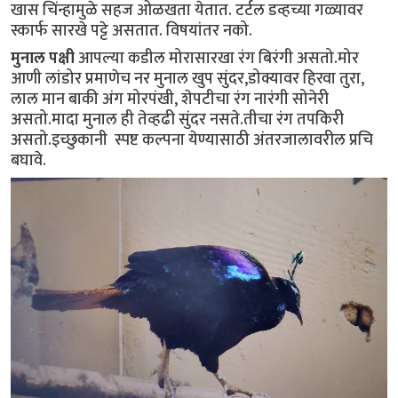
खास चिंन्हामुळे सहज ओळखता येतात. टर्टल डव्हच्या गळ्यावर
स्कार्फ सारखे पट्टे असतात. विषयांतर नको.
मुनाल पक्षी
आपल्या कडील मोरासारखा रंग बिरंगी असतो.मोर
आणी लांडोर प्रमाणेच नर मुनाल खुप सुंदर,डोक्यावर हिरवा तुरा,
लाल मान बाकी अंग मोरपंखी, शेपटीचा रंग नारंगी सोनेरी
असतो.मादा मुनाल ही तेव्हढी सुंदर नसते.तीचा रंग तपकिरी
असतो.इच्छुकानी स्पष्ट कल्पना येण्यासाठी अंतरजालावरील प्रचि
बघावे.