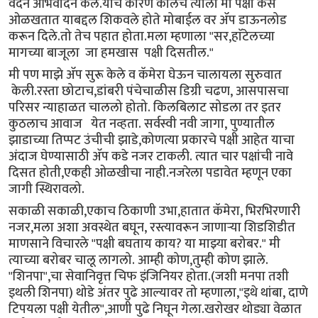
वदने अभिवादन केले.याचे कारण कालच त्याला मी पक्षी कसे
ओळखतात याबद्दल शिकवले होते मोबाईल वर ॲप डाऊनलोड
करून दिले.तो तेच पहात होता.मला म्हणाला "सर,हाॅटेलच्या
मागच्या बाजूला जा हमखास पक्षी दिसतील."
मी पण माझे ॲप सुरू केले व कॅमेरा घेऊन चालायला सुरुवात
केली.रस्ता छोटाच,डांबरी पंचेचाळीस डिग्री चढण, आसपासचा
परिसर न्याहाळत चाललो होतो. किलबिलाट सोडला तर इतर
कुठलाच आवाज येत नव्हता. सर्वस्वी नवी जागा, पुण्यातील
झाडाच्या तिप्पट उंचीची झाडे,कोणत्या प्रकारचे पक्षी आहेत याचा
अंदाज घेण्यासाठी ॲप कडे नजर टाकली. त्यात चार पक्षांची नावे
दिसत होती,एकही ओळखीचा नाही.नजरेला पडावेत म्हणून एका
जागी स्थिरावलो.
सकाळी सकाळी,एकाच ठिकाणी उभा,हातात कॅमेरा, भिरभिरणारी
नजर,मला अशा अवस्थेत बघून, रस्त्यावरून जाणाऱ्या शिडशिडीत
माणसाने विचारले "पक्षी बघताय काय? या माझ्या बरोबर." मी
त्याच्या बरोबर चालू लागलो. आम्ही कोण,तुम्ही कोण झाले.
"शिनपा",चा सेवानिवृत्त चिफ इंजिनियर होता.(जशी मनपा तशी
इथली शिनपा) थोडे अंतर पुढे आल्यावर तो म्हणाला,"इथे थांबा, दाणे
टिपयला पक्षी येतील",आणी पुढे निघून गेला.खरोखर थोड्या वेळात