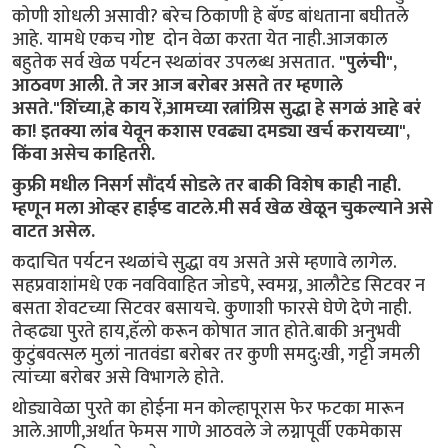
कोणी शोधली असावी? बरेच ठिकाणी हे बॅण्ड बांधताना बघीतले
आहे. यामधे एकच गोष्ट दोन वेळा करता येत नाही.आजकाल
बहुतेक सर्व खेळ पर्यटन स्थळांवर उपलब्ध असतात.
"पुलंची",
आठवण आली. ते जर आज बरोबर असते तर म्हणाले
असते."शिंच्या,हे काय रें,आमच्या रत्नांग्रिस सुद्धा हे सगळं आहे बरं
का! इतक्या लांब येवून कशास एवढ्या दमड्या खर्च करायच्या",
किंवा असेच काहितरी.
कुफ्री मधील निसर्ग सौंदर्य सोडले तर बाकी विशेष काही नाही.
म्हणून मला ओव्हर हाईप्ड वाटले.मी सर्व खेळ खेळून चुकल्याने असे
वाटत असेल.
कदाचित पर्यटन स्थळांचे सुद्धा वय असते असे म्हणावे लागेल.
सहप्रवाशांमधे एक नवविवाहित जोडपे, स्वमग्न, आलौटेड सिटवर न
बसता शेवटच्या सिटवर बसायचे. कुणाशी फारसे घेणे देणे नाही.
तेव्हढ्या पुरते हाय,हॅलो करून कोषात जात होते.बाकी अनुभवी
कुटुंबवत्सल मुलां नातवंडा बरोबर तर कुणी समदु:खी, गट्टी जमली
त्यांच्या बरोबर असे विभागले होते.
थोड्यावेळा पुरते का होईना मन कोल्हापूरास फेर फटका मारून
आले.आणी,अर्थात फेमस गाणे आठवले जे लग्नापूर्वी एकमेकास