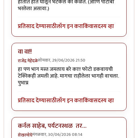
हातात हात घालून भटकले की कळते. (आणि पोटोबा
भरलेला असावा.)
प्रतिसाद देण्यासाठी
लॉग इन करा
किंवा
सदस्य व्हा
वा वा!!
सोमवार, 29/06/2026 21:50
राजेंद्र मेहेंदळे
हा पण भाग मस्त जमलाय बरे का!! फोटो डकवायची
टेक्निकही जमली आहे. मागचा राहीलेला भागही वाचला.
पुभाप्र
प्रतिसाद देण्यासाठी
लॉग इन करा
किंवा
सदस्य व्हा
कर्नल साहेब, पर्यटनस्थळ तर…
मंगळवार, 30/06/2026 08:14
शेखरमोघे