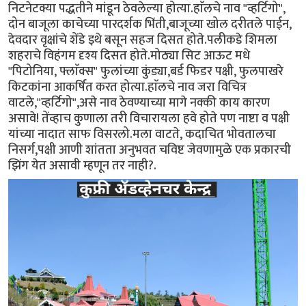
निटनेटक्या पद्धतीने मांडून ठेवलेल्या होत्या.हाॅलचे नाव "व्हर्टिगो",
दोन बाजूला काचेच्या पारदर्शक भिंती,बाजूच्या खोल दरीतले पाईन,
देवदार वृक्षांचे शेंडे इथे बसून सहज दिसत होते.पलीकडे शिमला
शहराचे विहंगम दृश्य दिसत होते.मोठ्या सिट आऊट मधे
"पिटोनिया, फ्लाॅक्स" फुलांच्या कुंड्या,बर्ड फिडर पक्षी, फुलपाखरे
किटकांना आकर्षित करत होत्या.हाॅलचे नाव जरा विचित्र
वाटले,"व्हर्टिगो",असे नाव ठेवण्याच्या मागे नक्की काय कारण
असावे! तेंव्हाच कुणाला तरी विचारायला हवे होते पण नाष्टा व पक्षी
यांच्या नादात साफ विसरलो.मला वाटते, कदाचित भोवतालचा
निसर्ग,पक्षी आणी शांतता अनुभवत चविष्ट जेवणामुळे एक प्रकारची
झिंग येत असावी म्हणून तर नाही?.