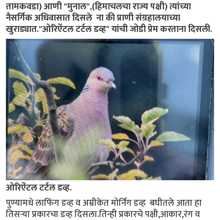
तामकवडा) आणी "मुनाल",(हिमाचलचा राज्य पक्षी) त्यांच्या
नैसर्गिक अधिवासात दिसले ना की प्राणी संग्रहालयाच्या
खुराड्यात."ओरिऐंटल टर्टल डव्ह" यांची जोडी प्रेम करताना दिसली.
ओरिऐंटल टर्टल डव्ह.
पुण्यामधे लाफिंग डव्ह व अम्रीकेत मोर्निग डव्ह बघीतले आता हा
तिसऱ्या प्रकारचा डव्ह दिसला.तिन्ही प्रकारचे पक्षी,आकार,रंग व