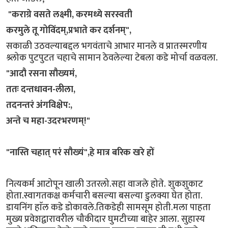
"कराग्रे वसते लक्ष्मी, करमध्ये सरस्वती
करमुले तू गोविंदम्,प्रभाते कर दर्शनम्",
सकाळी उठवल्याबद्दल भगवंताचे आभार मानले व प्रातस्मरणीय
श्र्लोक पुटपुटत चहाचे सामान ठेवलेल्या टेबला कडे मोर्चा वळवला.
​"आदौ रसना सौख्यमं,
ततः दन्तधावन-लीला,
तदनन्तरं अंगविक्षेप:,
अन्ते च महा-उदरभरणम्!"
​"नास्ति चहात् परं सौख्यं",हे मात्र बरिक खरे हों
नित्यकर्म आटोपून खाली उतरलो.सहा वाजले होते. शुकशुकाट
होता.स्वागतकक्ष कर्मचारी बसल्या बसल्या डुलक्या घेत होता.
डायनिंग हाॅल कडे डोकावले.तिकडेही सामसूम होती.मला पाहता
मुख्य प्रवेशद्वारावरील चौकीदार घुमटीच्या बाहेर आला. सुहास्य