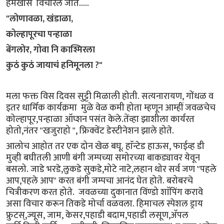
हमखास विचारले जाते.....
"लोणावळा, खंडाळा,
कोल्हापूरचा पन्हाळा
बेंगलोर, गोवा नि काश्मिरला
कुठं कुठं जायाचं हनिमूनला ?"
मला फक्त विस दिवस सुट्टी मिळाली होती. सत्यनारायण, गोंधळ व
इतर धार्मिक कार्यक्रमा मुळे वेळ कमी होता म्हणून आम्हीं जवळचेच
कोल्हापूर,पन्हाळा ऑप्शन पसंत केले.तेंव्हा झाशीला कार्यरत
होतो,नंतर "खजुराहो ", फ्रिक्वेंट डेस्टीनेशन झाले होते.
आलोच आहोत तर एक दोन खेळ बघू. हाॅन्टेड हाऊस, फाईव्ह डी
मुव्ही बघीतली आणी बंगी जम्पच्या समोरच्या बाकड्यावर येवून
बसलो. जाडे भरडे,लुकडे सुकडे,मोटे नाटे,लहान थोर सर्व जण "पहले
आप,पहले आप" करत बंगी जम्पचा आनंद घेत होते. बरोबरचे
चित्रीकरण करत होते. जवळच्या दुकानात विंण्डो शाॅपिंग करावे
असा विचार करून तिकडे मोर्चा वळवला. हिमाचल स्पेशल ड्राय
फ्रुटस्,ज्यूस, जाम, केसर,पहाडी बदाम,पहाडी लसूण,ॲपल