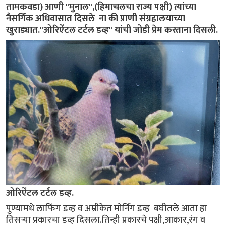
तामकवडा) आणी "मुनाल",(हिमाचलचा राज्य पक्षी) त्यांच्या
नैसर्गिक अधिवासात दिसले ना की प्राणी संग्रहालयाच्या
खुराड्यात."ओरिऐंटल टर्टल डव्ह" यांची जोडी प्रेम करताना दिसली.
ओरिऐंटल टर्टल डव्ह.
पुण्यामधे लाफिंग डव्ह व अम्रीकेत मोर्निग डव्ह बघीतले आता हा
तिसऱ्या प्रकारचा डव्ह दिसला.तिन्ही प्रकारचे पक्षी,आकार,रंग व