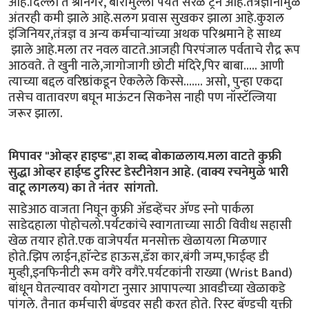
आहे.दिल्ली ते श्रीनगर, बारामुल्ला पर्यंत सरळ ट्रेन आहे.तंत्रज्ञानामुळे
अंतरही कमी झाले आहे.सलग प्रवास सुखकर झाला आहे.कुशल
इंजिनियर,तंत्रज्ञ व अन्य कर्मचाऱ्यांच्या अथक परिश्रमाने हे साध्य
झाले आहे.मला तर नवल वाटते.आजही पिरपंजाल पर्वताचे रौद्र रूप
आठवते. ते खुनी नाले,जागोजागी छोटी मंदिरे,पिर बाबा..... आणी
त्याच्या बद्दल वरिष्ठांकडून ऐकलेले किस्से....... असो, पुन्हा एकदा
तसेच वातावरण बघून माऊंटन सिकनेस नाही पण नॉस्टॅल्जिया
जरूर झाला.
मिपावर "ओव्हर हाइप्ड",हा शब्द बोकाळलाय.मला वाटते कुफ्री
सुद्धा ओव्हर हाईप्ड टुरिस्ट डेस्टीनेशन आहे. (वाक्य रचनेमुळे भारी
वाटू लागलय) का ते नंतर सांगतो.
साडेआठ वाजता निघून कुफ्री ॲडव्हेंचर ॲण्ड स्नो पार्कला
साडेदहाला पोहोचलो.पर्यटकांचे स्वागताच्या साठी विवीध सहासी
खेळ तयार होते.एक वाजेपर्यंत मनसोक्त खेळायला मिळणार
होते.झिप लाईन,हाॅन्टेड हाऊस,डॅश कार,बंगी जम्प,फाईव्ह डी
मुव्ही,इनफिनीटी रूम वगैरे वगैरे.पर्यटकांनी राख्या (Wrist Band)
बांधून घेतल्यावर वयोगटा नुसार आपापल्या आवडीच्या खेळाकडे
पांगले. तैनात कर्मचारी बॅण्डवर सही करत होते. रिस्ट बॅण्डची युक्ती