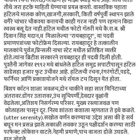
चौकस चिंगी सारखे,निरीक्षण हा माझा स्थाई भाव आहे. जीथे जातो
तीथे जरा हटके माहिती घेण्याचा प्रयत्न करतो. वास्तविक पहाता
हाॅटेलचे मालक कोण,खाजगी,सरकारी, किती वर्षपुर्वी स्थापन झाले
वगैरे चांभार चौकश्या करायची काही गरज नाही पण रहमान किडा
स्वस्थ बसू देत नाही.हाॅटेल मधील फोटो गॅलरी मधे कै.रा.ब. श्री
दिवान सिंह मदान,व मिळालेल्या "रायबहादूर", या पदवी
प्रमाणपत्रांच्या फोटोफ्रेम दिसल्या. रायबहादूर हे तत्कालीन
मालकांचे पुर्वज,प्रिन्सली नाभा स्टेट मधील प्रतिष्ठित व्यक्ती
होते.त्यांना ब्रिटीश सरकारने रायबहादूर ही पदवी दिली होती.
पुश्तैनी जागेवर १९९२ मधे बांधलेले हाॅटेल समुद्र सपाटीपासून हाॅटेल
साडेसहा हजार फुट उंचीवर आहे. हाॅटेलची रचना,रंगरंगोटी,पडदे,
फर्निचर आणि प्रकाशयोजने मधे राॅयल टच दिसून येत होता.
बिशप काॅटन शाळा जवळच,दोन चाकीने सहा सात मिनिटाच्या
अंतरावर.डोंगर उतारावर,उंच सुचिपर्णी,देवदार वृक्षांनी
वेढलेला,अतिशय निसर्गरम्य परिसर. मुख्य रस्त्याजवळ पण
कोलाहला पासून दूर. निरव शांतता कशाला म्हणतात ते इथे कळते.
(utter serenity).सखोल वर्णन करण्याचा उद्देश असा की हे सर्व
बघून मन प्रसन्न झाले.सकाळी लवकर उठून पक्षीदर्शन करण्या साठी
परफेक्ट लोकेशन वाटले.नेहमी प्रमाणे,पाच वाजता डोळे उघडले.
हात जोडले,