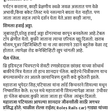
पर्यटन करताना, काही प्रेक्षणीय स्थळे जवळ असतात पण वेळे
अभावी,किंवा बकेट लिस्ट मधे नसल्याने बघता येत नाहीत. पण
जाता जाता सहज त्यांचे दर्शन घेता येते.अशा काही जागा,
शिमला हवाई अड्डा.
जुबारहट्टी,घरेलू हवाई अड्डा डोंगरमाथा कापून बनवलेला आहे.टेबल
टाॅप क्ष्रेणीत येतो. कुफ्री जाताना त्याचा एरियल व्ह्यू दिसतो. खराब
मौसम,पुअर व्हिजिब्लिटी या ना त्या कारणाने उडाने बहुतेक वेळा रद्द
होतात. त्यापेक्षा रोड कनेक्टिव्हिटी खुप चांगली आहे.
चैल पॅलेस.
थ्रि इडियट्स चित्रपटाचे शेवटी रणछोडदास छांछड याच्या शोधार्थ
बाकीचे मित्र येतात तो हाच शानदार पॅलेस. बाहेरचे चित्रीकरण याच
बंगल्यासमोर तर आतले छायाचित्रण दुसरी कडे कुठेतरी झाले.
महाराजा भुपेदर सिह,पटियाला यांना लाॅर्ड किचनरने शिमल्या मधून
निष्कासित केले. १८९१ मधे महाराजांनी शिमल्यापेक्षा जास्त उंचीवर
हा पॅलेस बांधला.कुफ्री जाता जाता हा पॅलेस लांबून दिसतो.
महाराजा पटियाला आपल्या शानदार जीवनशैली साठी जगभर
प्रसिद्ध होते. चाळीस रोल्स राईस( Roles Rails car) गाड्या यांच्या