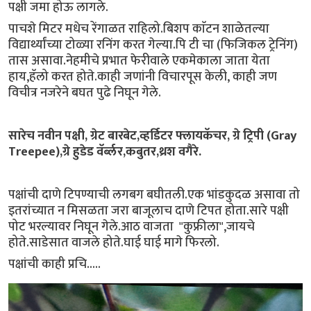
पक्षी जमा होऊ लागले.
पाचशे मिटर मधेच रेंगाळत राहिलो.बिशप काॅटन शाळेतल्या
विद्यार्थ्यांच्या टोळ्या रनिंग करत गेल्या.पि टी चा (फिजिकल ट्रेनिंग)
तास असावा.नेहमीचे प्रभात फेरीवाले एकमेकाला जाता येता
हाय,हॅलो करत होते.काही जणांनी विचारपूस केली, काही जण
विचीत्र नजरेने बघत पुढे निघून गेले.
सारेच नवीन पक्षी, ग्रेट बारबेट,व्हर्डिटर फ्लायकॅचर, ग्रे ट्रिपी (Gray
Treepee),ग्रे हुडेड वॅर्ब्लर,कबुतर,थ्रश वगैरे.
पक्षांची दाणे टिपण्याची लगबग बघीतली.एक भांडकुदळ असावा तो
इतरांच्यात न मिसळता जरा बाजूलाच दाणे टिपत होता.सारे पक्षी
पोट भरल्यावर निघून गेले.आठ वाजता "कुफ्रीला",जायचे
होते.साडेसात वाजले होते.घाई घाई मागे फिरलो.
पक्षांची काही प्रचि.....