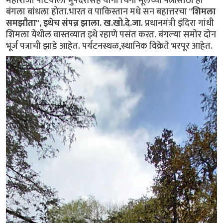
महाराजा पटियाला भुपेंदरसिंह यांनी चिनी मूलच्या पत्नीसाठी हा
बंगला बांधला होता.भारत व पाकिस्तान मधे सन बहात्तरचा "
शिमला
समझौता", इथेच संपन्न झाला. ख.खो.दे.जा
. प्रधानमंत्री इंदिरा गांधी
शिमला येथील वास्तव्यात इथे रहाणे पसंत करत. बंगल्या समोर दोन
भूर्ज पत्राची झाडे आहेत. पर्यटनस्थळ,स्थानिक विक्रेते भरपूर आहेत.