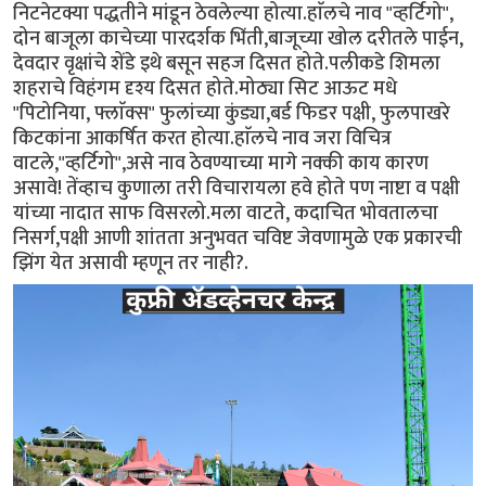
निटनेटक्या पद्धतीने मांडून ठेवलेल्या होत्या.हाॅलचे नाव "व्हर्टिगो",
दोन बाजूला काचेच्या पारदर्शक भिंती,बाजूच्या खोल दरीतले पाईन,
देवदार वृक्षांचे शेंडे इथे बसून सहज दिसत होते.पलीकडे शिमला
शहराचे विहंगम दृश्य दिसत होते.मोठ्या सिट आऊट मधे
"पिटोनिया, फ्लाॅक्स" फुलांच्या कुंड्या,बर्ड फिडर पक्षी, फुलपाखरे
किटकांना आकर्षित करत होत्या.हाॅलचे नाव जरा विचित्र
वाटले,"व्हर्टिगो",असे नाव ठेवण्याच्या मागे नक्की काय कारण
असावे! तेंव्हाच कुणाला तरी विचारायला हवे होते पण नाष्टा व पक्षी
यांच्या नादात साफ विसरलो.मला वाटते, कदाचित भोवतालचा
निसर्ग,पक्षी आणी शांतता अनुभवत चविष्ट जेवणामुळे एक प्रकारची
झिंग येत असावी म्हणून तर नाही?.