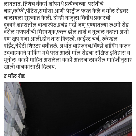
लागतात. तिथेच बँकर्स शाॅपमधे प्रत्येकाच्या पसंतीचे
चहा,काॅफी,पॅटिस,समोसा आणी पेस्ट्रीज फस्त केले व माॅल रोडवर
चालायला सुरुवात केली. दोन्ही बाजूला विवीध प्रकारची
दुकाने.शहरातील बाजारपेठ,प्रचंड गर्दी जणू पुण्यातल्या लक्ष्मी रोड
वरील गणपतीची मिरवणूक,फक्त ढोल ताशे व गुलाल नव्हता.असो
पण खुप मजा आली.दोन तास फिरलो. क्राईस्ट चर्च, स्कॅण्डल
पाॅईंट,गेऐटी थिएटर बघीतले. अर्थात बाहेरूनच.विंण्डो शाॅपिंग करून
उदवाहकाने पार्किंग मधे परत आलो.माॅल रोडचा संक्षिप्त इतिहास व
भूगोल काही माहित असलेला काही अंतरजालावरील माहितीनुसार
खाली वाचकांसाठी दिलाय.
द माॅल रोड