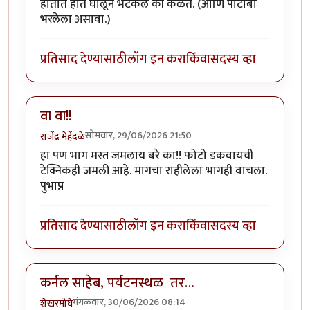
हातात हात घालून भटकले की कळते. (आणि पोटोबा
भरलेला असावा.)
प्रतिसाद देण्यासाठी
लॉग इन करा
किंवा
सदस्य व्हा
वा वा!!
सोमवार, 29/06/2026 21:50
राजेंद्र मेहेंदळे
हा पण भाग मस्त जमलाय बरे का!! फोटो डकवायची
टेक्निकही जमली आहे. मागचा राहीलेला भागही वाचला.
पुभाप्र
प्रतिसाद देण्यासाठी
लॉग इन करा
किंवा
सदस्य व्हा
कर्नल साहेब, पर्यटनस्थळ तर…
मंगळवार, 30/06/2026 08:14
शेखरमोघे