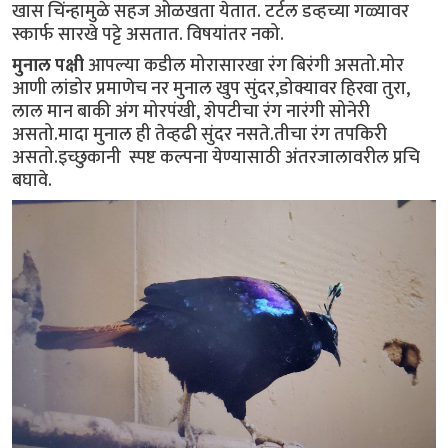
खास चिंन्हामुळे सहज ओळखता येतात. टर्टल डव्हच्या गळ्यावर
स्कार्फ सारखे पट्टे असतात. विषयांतर नको.
मुनाल पक्षी
आपल्या कडील मोरासारखा रंग बिरंगी असतो.मोर
आणी लांडोर प्रमाणेच नर मुनाल खुप सुंदर,डोक्यावर हिरवा तुरा,
लाल मान बाकी अंग मोरपंखी, शेपटीचा रंग नारंगी सोनेरी
असतो.मादा मुनाल ही तेव्हढी सुंदर नसते.तीचा रंग तपकिरी
असतो.इच्छुकानी स्पष्ट कल्पना येण्यासाठी अंतरजालावरील प्रचि
बघावे.