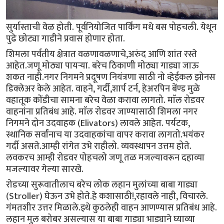
सुर्यास्ताची वेळ होती. पूर्वनियोजित पार्किंग मधे बस पोहचली. येथून
पुढे छोट्या गाडीने प्रवास होणार होता.
शिमला पर्वतीय क्षेत्रात वळणावळणाचे,अरुंद आणि शांत रस्ते
आहेत.जणू मोठ्या पायर्‍या. बरेच ठिकाणी मोठ्या गाड्या जाऊ
शकत नाही.नगर निगमने प्रदूषण नियंत्रणा साठी नो व्हेईकल झोनस
डिक्लेअर केले आहेत. वाहने, गर्दी,शार्प टर्न, हेअरपिन बेंण्ड मुळे
वहातूक कोंडीचा सामना बरेच वेळा करावा लागतो. माॅल रोडवर
वाहनांना प्रतिबंध आहे. माॅल रोडवर जाण्यासाठी शिमला नगर
निगमने दोन उदवाहक (Elivators) लावले आहेत. पर्यटक,
स्थानिक सर्वांनाच या उदवाहकांचा वापर करावा लागतो.भयंकर
गर्दी असते.आम्ही रांगेत उभे राहीलो. व्यवस्थापन उत्तम होते.
लवकरच आम्ही रोडवर पोहचलो जणू तळ मजल्यावरून दहाव्या
मजल्यावर गेल्या सारखे.
रोडच्या सुरूवातीलाच बरेच लोक लहान मुलांच्या बाबा गाड्या
(Stroller) घेऊन उभे होते.हे कशासाठी!,रहावले नाही, विचारले.
गंमतशीर उत्तर मिळाले.इथे कुठलेही वाहन आणण्यास प्रतिबंध आहे.
लहान मुल बरोबर असल्यास या बाबा गाड्या भाड्याने घ्याव्या