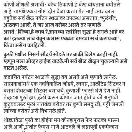
कोणी शोधली असावी? बरेच ठिकाणी हे बॅण्ड बांधताना बघीतले
आहे. यामधे एकच गोष्ट दोन वेळा करता येत नाही.आजकाल
बहुतेक सर्व खेळ पर्यटन स्थळांवर उपलब्ध असतात.
"पुलंची",
आठवण आली. ते जर आज बरोबर असते तर म्हणाले
असते."शिंच्या,हे काय रें,आमच्या रत्नांग्रिस सुद्धा हे सगळं आहे बरं
का! इतक्या लांब येवून कशास एवढ्या दमड्या खर्च करायच्या",
किंवा असेच काहितरी.
कुफ्री मधील निसर्ग सौंदर्य सोडले तर बाकी विशेष काही नाही.
म्हणून मला ओव्हर हाईप्ड वाटले.मी सर्व खेळ खेळून चुकल्याने असे
वाटत असेल.
कदाचित पर्यटन स्थळांचे सुद्धा वय असते असे म्हणावे लागेल.
सहप्रवाशांमधे एक नवविवाहित जोडपे, स्वमग्न, आलौटेड सिटवर न
बसता शेवटच्या सिटवर बसायचे. कुणाशी फारसे घेणे देणे नाही.
तेव्हढ्या पुरते हाय,हॅलो करून कोषात जात होते.बाकी अनुभवी
कुटुंबवत्सल मुलां नातवंडा बरोबर तर कुणी समदु:खी, गट्टी जमली
त्यांच्या बरोबर असे विभागले होते.
थोड्यावेळा पुरते का होईना मन कोल्हापूरास फेर फटका मारून
आले.आणी,अर्थात फेमस गाणे आठवले जे लग्नापूर्वी एकमेकास