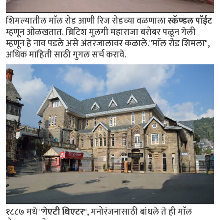
शिमल्यातील माॅल रोड आणी रिज रोडच्या वळणाला
स्कॅण्डल पाॅईंट
म्हणून ओळखतात. ब्रिटिश मुलगी महाराजा बरोबर पळून गेली
म्हणून हे नाव पडले असे अंतरजालावर कळाले."माॅल रोड शिमला",
अधिक माहिती साठी गुगल सर्च करावे.
१८८७ मधे "
गेएटी थिएटर
", मनोरंजनासाठी बांधले ते ही माॅल