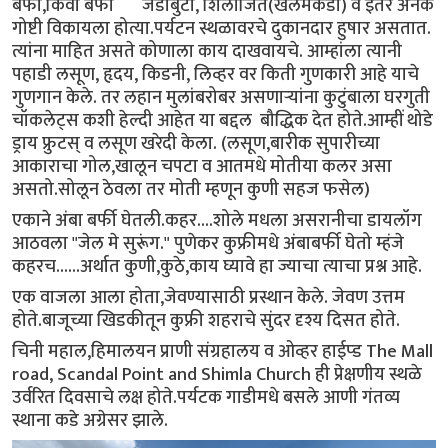
बर्फी,किवी बर्फी जडीबुटी, शिलाजित(खलमकडा) व इतर अनेक
गोष्टी विकायला होत्या.पर्यटन स्थळावरचे दुकानदार हुषार असतात.
त्यांना माहित असते कोणाला काय दाखवायचे. आम्हांला त्यानी
पहाडी लसूण, हृदय, किडनी, लिव्हर वर किती गुणकारी आहे याचे
गुणगान केले. तर लहान मुलांबरोबर असणाऱ्यांना कुटुंबाला घरगुती
चॉकलेट्स कशी हेल्दी आहेत या बद्दल बौद्धिक देत होते.आम्हीं थोडे
ड्राय फ्रुटस् व लसूण खरेदी केला. (लसूण,बारीक सुपारीच्या
आकाराचा गोल,खालून चपटा व आतमधे मोतीया कलर असा
असतो.सोलून ठेवला तर मोती म्हणून कुणी सहज फसेल)
एकाने अंबा बर्फी घेतली.कहर....शोले मधला असरानीचा डायलॉग
आठवला "जेल मे सुरूंग." पुणेकर कुफ्रीमधे अंबाबर्फी घेतो म्हंजे
कहरच......अर्थात कुणी,कुठे,काय घ्यावे हा ज्याचा त्याचा प्रश्न आहे.
एक वाजला आला होता,जेवण्यासाठी प्रस्थान केले. जेवण उत्तम
होते.बाजूच्या खिडकीतून कुफ्री शहराचे सुंदर दृश्य दिसत होते.
चिनी महाल,हिमालयन प्राणी संग्रहालय व ओव्हर हाईप्ड The Mall
road, Scandal Point and Shimla Church ही प्रेक्षणीय स्थळे
उर्वरित दिवसाचे लक्ष होते.पर्यटक गाडीमधे बसले आणी गंतव्य
स्थाना कडे अग्रेसर झाले.