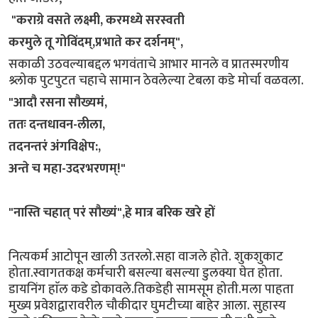
"कराग्रे वसते लक्ष्मी, करमध्ये सरस्वती
करमुले तू गोविंदम्,प्रभाते कर दर्शनम्",
सकाळी उठवल्याबद्दल भगवंताचे आभार मानले व प्रातस्मरणीय
श्र्लोक पुटपुटत चहाचे सामान ठेवलेल्या टेबला कडे मोर्चा वळवला.
​"आदौ रसना सौख्यमं,
ततः दन्तधावन-लीला,
तदनन्तरं अंगविक्षेप:,
अन्ते च महा-उदरभरणम्!"
​"नास्ति चहात् परं सौख्यं",हे मात्र बरिक खरे हों
नित्यकर्म आटोपून खाली उतरलो.सहा वाजले होते. शुकशुकाट
होता.स्वागतकक्ष कर्मचारी बसल्या बसल्या डुलक्या घेत होता.
डायनिंग हाॅल कडे डोकावले.तिकडेही सामसूम होती.मला पाहता
मुख्य प्रवेशद्वारावरील चौकीदार घुमटीच्या बाहेर आला. सुहास्य