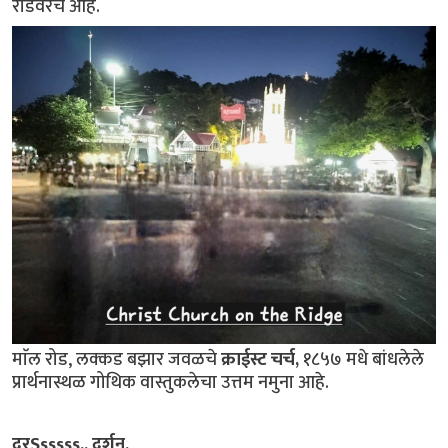
रोडवरच आहे.
माॅल रोड, लक्कड बझार जवळचे
क्राईस्ट चर्च,
१८५७ मधे बांधलेले
प्रार्थनास्थळ गोथिक वास्तुकलेचा उत्तम नमुना आहे.
दूरSsssss.. दर्शन.