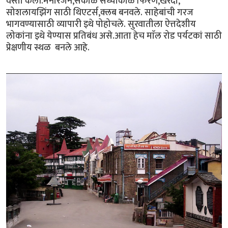
वस्ती केली.मनोरंजन,सकाळ संध्याकाळ फिरणे,खरेदी,
सोशलायझिंग साठी थिएटर्स,क्लब बनवले. साहेबांची गरज
भागवण्यासाठी व्यापारी इथे पोहोचले. सुरवातीला ऐत्तदेशीय
लोकांना इथे येण्यास प्रतिबंध असे.आता हेच माॅल रोड पर्यटकां साठी
प्रेक्षणीय स्थळ बनले आहे.