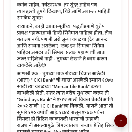
कर्नल साहेब, पर्यटनस्थळ तर सुंदर आहेच पण
त्याबद्दलचे तुमचे लिखाण, चित्रे आणि अवान्तर माहिती
सगळेच सुन्दर!
रच्याकने, काही दशकान्पूर्वीच्या पद्धतीप्रमाणे युरोप
प्रत्यक्ष पहाण्याआधी हिन्दी सिनेमात पाहिला होता, तीच
गत जपानची. पण मी जरी जुन्या काळचा (देव आनन्द
आणि साधना असलेला) "लव्ह इन सिमला" सिनेमा
पाहिला असला तरी सिमला प्रत्यक्ष पहाण्याची आता
जरूर राहिलेली नाही - तुमच्या लेखाने ते काम करून
टाकलेले आहे😊
आणखी एक - तुमच्या माल रोडच्या चित्रात आलेली
(आता) "ICICI Bank" ची शाखा असलेली इमारत १८७७
साली त्या काळच्या "Mercantile Bank" करता
बान्धलेली होती. नन्तर त्यात बरीच सुधारणा करून ती
"Grindlays Bank" ने १९१२ साली विकत घेतली आणि
२००२ साली "ICICI Bank"ला विकली. म्हणजे आता ती
सुमारे १५० वर्षाची आहे. १८६४ पासून १९४७ पर्यन्त
शिमला ही ब्रिटिश काळातली भारताची उन्हाळी
↑
राजधानी असल्यामुळे शिमल्यातल्या बऱ्याच ऐतिहासिक