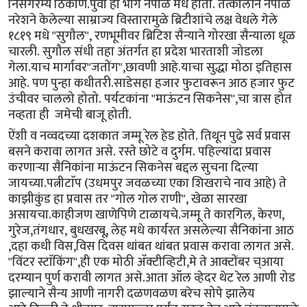
निसर्गरम्य ठिकाण.पुर्वी हा भाग नेपाळ मधे होता. तत्कालीन नेपाळ
नरेशने केलेल्या साम्राज्य विस्तारामुळे ब्रिटीशांचे लक्ष वेधले गेले
१८१९ मधे "सुगौल", रणभूमीवर ब्रिटिश सैन्याने गोरखा सैन्याला धूळ
चारली. सुगौल संधी तहा अंतर्गत हा प्रदेश भारताशी जोडला
गेला.याच मार्गावर"जतोंग",छावणी आहे.याचा सुद्धा मोठा इतिहास
आहे. पण पुन्हा कधीतरी.साडेसहा हजार फुटावरून आठ हजार फुट
उंचीवर चाललो होतो. पर्यटकांना "माऊंटन सिकनेस",चा त्रास होत
नव्हता ही जमेची बाजू होती.
ऐंशी व नव्वदच्या दशकात जम्मू रेल हेड होते. तिथून पुढे सर्व प्रवास
बसने करावा लागत असे. रस्ते छोटे व दुर्गम. पहिल्यांदा प्रवास
करणाऱ्या सैनिकांना माऊंटन सिकनेस बद्दल सुचना दिल्या
जायच्या.पत्नीटाॅप (उधमपुर जवळच्या एका शिखराचे नाव आहे) ते
काझीकुंड हा प्रवास तर "गोल गोल राणी", खेळा सारखा
असायचा.काहीजण खाणेपिणे टाळायचे.जम्मू ते कारगिल, केरण,
गुरेज,तंगधार, बुधखरबू, लेह मधे कार्यरत असलेल्या सैनिकांना आठ
,दहा कधी विस,विस दिवस थांबत थांबत प्रवास करावा लागत असे.
"विंटर स्टाॅकिंग",ही एक मोठी ॲक्टीव्हिटी,मे ते आक्टोंबर च्आया
दरम्यान पुर्ण करावी लागत असे.आता ऑल व्हेदर थेट रेल आणी रोड
झाल्याने सैन्य आणी नागरी दळणवळण बरेच सोपे झालेय