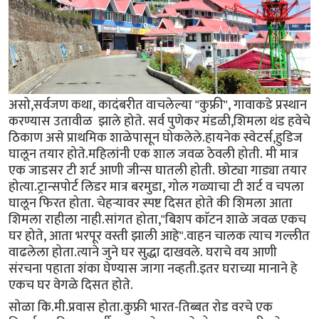
असो,सर्वजण कथा, कादंबरीत वाचलेल्या "कुफ्री", गावाकडे प्रस्थान
करण्यास उतावीळ झाले होते. सर्व पुणेकर मंडळी,शिमला थंड हवेचे
ठिकाण असे प्राथमिक शाळेपासून घोकलेले.हायनेक स्वेटर्स,हुडिज
घालून तयार होते.महिलांनी एक शाल जवळ ठेवली होती. मी मात्र
एक जाडसर टी शर्ट आणी जीन्स घातली होती. छोट्या गाड्या तयार
होत्या.ट्रान्सपोर्ट लिडर मात्र बरमुडा, गोल गळ्याचा टी शर्ट व चपला
घालून फिरत होता. चेहर्‍यावर स्पष्ट दिसत होते की शिमला आता
शिमला राहीला नाही.सांगत होता,"बिशप काॅटन शाळे जवळ एकच
घर होते, आता भरपूर वस्ती झाली आहे".वाहन चालक त्याच गल्लीत
वाढलेला होता.त्याने जुने घर सुद्धा दाखवले. घराचे वय आणी
संरचना पहाता शंका घेण्यास जागा नव्हती.इतर घराच्या मानाने हे
एकच घर वेगळे दिसत होते.
सोळा कि.मी.प्रवास होता.कुफ्री भारत-तिब्बत रोड वरचे एक