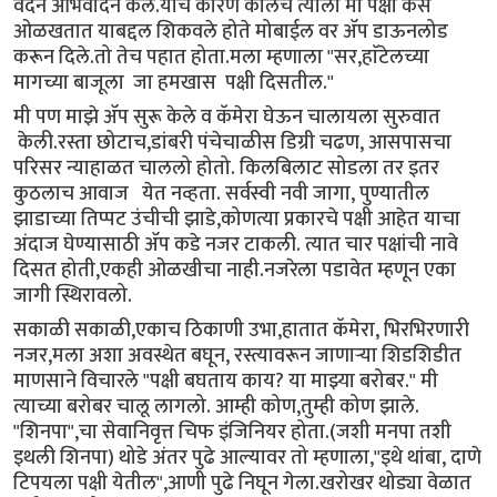
वदने अभिवादन केले.याचे कारण कालच त्याला मी पक्षी कसे
ओळखतात याबद्दल शिकवले होते मोबाईल वर ॲप डाऊनलोड
करून दिले.तो तेच पहात होता.मला म्हणाला "सर,हाॅटेलच्या
मागच्या बाजूला जा हमखास पक्षी दिसतील."
मी पण माझे ॲप सुरू केले व कॅमेरा घेऊन चालायला सुरुवात
केली.रस्ता छोटाच,डांबरी पंचेचाळीस डिग्री चढण, आसपासचा
परिसर न्याहाळत चाललो होतो. किलबिलाट सोडला तर इतर
कुठलाच आवाज येत नव्हता. सर्वस्वी नवी जागा, पुण्यातील
झाडाच्या तिप्पट उंचीची झाडे,कोणत्या प्रकारचे पक्षी आहेत याचा
अंदाज घेण्यासाठी ॲप कडे नजर टाकली. त्यात चार पक्षांची नावे
दिसत होती,एकही ओळखीचा नाही.नजरेला पडावेत म्हणून एका
जागी स्थिरावलो.
सकाळी सकाळी,एकाच ठिकाणी उभा,हातात कॅमेरा, भिरभिरणारी
नजर,मला अशा अवस्थेत बघून, रस्त्यावरून जाणाऱ्या शिडशिडीत
माणसाने विचारले "पक्षी बघताय काय? या माझ्या बरोबर." मी
त्याच्या बरोबर चालू लागलो. आम्ही कोण,तुम्ही कोण झाले.
"शिनपा",चा सेवानिवृत्त चिफ इंजिनियर होता.(जशी मनपा तशी
इथली शिनपा) थोडे अंतर पुढे आल्यावर तो म्हणाला,"इथे थांबा, दाणे
टिपयला पक्षी येतील",आणी पुढे निघून गेला.खरोखर थोड्या वेळात