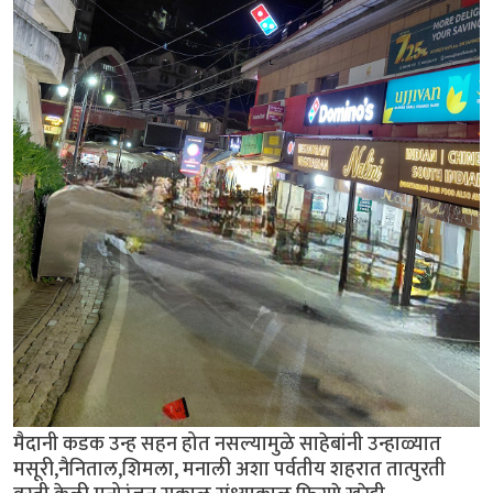
मैदानी कडक उन्ह सहन होत नसल्यामुळे साहेबांनी उन्हाळ्यात
मसूरी,नैनिताल,शिमला, मनाली अशा पर्वतीय शहरात तात्पुरती