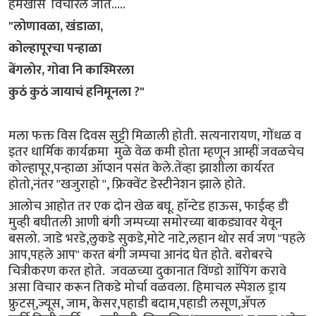
हमखास विचारले जाते.....
"लोणावळा, खंडाळा,
कोल्हापूरचा पन्हाळा
बेंगलोर, गोवा नि काश्मिरला
कुठं कुठं जायाचं हनिमूनला ?"
मला फक्त विस दिवस सुट्टी मिळाली होती. सत्यनारायण, गोंधळ व
इतर धार्मिक कार्यक्रमा मुळे वेळ कमी होता म्हणून आम्हीं जवळचेच
कोल्हापूर,पन्हाळा ऑप्शन पसंत केले.तेंव्हा झाशीला कार्यरत
होतो,नंतर "खजुराहो ", फ्रिक्वेंट डेस्टीनेशन झाले होते.
आलोच आहोत तर एक दोन खेळ बघू. हाॅन्टेड हाऊस, फाईव्ह डी
मुव्ही बघीतली आणी बंगी जम्पच्या समोरच्या बाकड्यावर येवून
बसलो. जाडे भरडे,लुकडे सुकडे,मोटे नाटे,लहान थोर सर्व जण "पहले
आप,पहले आप" करत बंगी जम्पचा आनंद घेत होते. बरोबरचे
चित्रीकरण करत होते. जवळच्या दुकानात विंण्डो शाॅपिंग करावे
असा विचार करून तिकडे मोर्चा वळवला. हिमाचल स्पेशल ड्राय
फ्रुटस्,ज्यूस, जाम, केसर,पहाडी बदाम,पहाडी लसूण,ॲपल