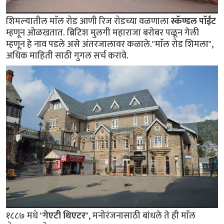
शिमल्यातील माॅल रोड आणी रिज रोडच्या वळणाला
स्कॅण्डल पाॅईंट
म्हणून ओळखतात. ब्रिटिश मुलगी महाराजा बरोबर पळून गेली
म्हणून हे नाव पडले असे अंतरजालावर कळाले."माॅल रोड शिमला",
अधिक माहिती साठी गुगल सर्च करावे.
१८८७ मधे "
गेएटी थिएटर
", मनोरंजनासाठी बांधले ते ही माॅल