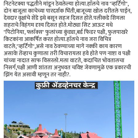
निटनेटक्या पद्धतीने मांडून ठेवलेल्या होत्या.हाॅलचे नाव "व्हर्टिगो",
दोन बाजूला काचेच्या पारदर्शक भिंती,बाजूच्या खोल दरीतले पाईन,
देवदार वृक्षांचे शेंडे इथे बसून सहज दिसत होते.पलीकडे शिमला
शहराचे विहंगम दृश्य दिसत होते.मोठ्या सिट आऊट मधे
"पिटोनिया, फ्लाॅक्स" फुलांच्या कुंड्या,बर्ड फिडर पक्षी, फुलपाखरे
किटकांना आकर्षित करत होत्या.हाॅलचे नाव जरा विचित्र
वाटले,"व्हर्टिगो",असे नाव ठेवण्याच्या मागे नक्की काय कारण
असावे! तेंव्हाच कुणाला तरी विचारायला हवे होते पण नाष्टा व पक्षी
यांच्या नादात साफ विसरलो.मला वाटते, कदाचित भोवतालचा
निसर्ग,पक्षी आणी शांतता अनुभवत चविष्ट जेवणामुळे एक प्रकारची
झिंग येत असावी म्हणून तर नाही?.