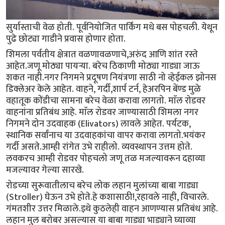
सुर्यास्ताची वेळ होती. पूर्वनियोजित पार्किंग मधे बस पोहचली. येथून
पुढे छोट्या गाडीने प्रवास होणार होता.
शिमला पर्वतीय क्षेत्रात वळणावळणाचे,अरुंद आणि शांत रस्ते
आहेत.जणू मोठ्या पायर्‍या. बरेच ठिकाणी मोठ्या गाड्या जाऊ
शकत नाही.नगर निगमने प्रदूषण नियंत्रणा साठी नो व्हेईकल झोनस
डिक्लेअर केले आहेत. वाहने, गर्दी,शार्प टर्न, हेअरपिन बेंण्ड मुळे
वहातूक कोंडीचा सामना बरेच वेळा करावा लागतो. माॅल रोडवर
वाहनांना प्रतिबंध आहे. माॅल रोडवर जाण्यासाठी शिमला नगर
निगमने दोन उदवाहक (Elivators) लावले आहेत. पर्यटक,
स्थानिक सर्वांनाच या उदवाहकांचा वापर करावा लागतो.भयंकर
गर्दी असते.आम्ही रांगेत उभे राहीलो. व्यवस्थापन उत्तम होते.
लवकरच आम्ही रोडवर पोहचलो जणू तळ मजल्यावरून दहाव्या
मजल्यावर गेल्या सारखे.
रोडच्या सुरूवातीलाच बरेच लोक लहान मुलांच्या बाबा गाड्या
(Stroller) घेऊन उभे होते.हे कशासाठी!,रहावले नाही, विचारले.
गंमतशीर उत्तर मिळाले.इथे कुठलेही वाहन आणण्यास प्रतिबंध आहे.
लहान मुल बरोबर असल्यास या बाबा गाड्या भाड्याने घ्याव्या