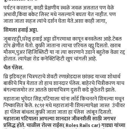
पर्यटन करताना, काही प्रेक्षणीय स्थळे जवळ असतात पण वेळे
अभावी,किंवा बकेट लिस्ट मधे नसल्याने बघता येत नाहीत. पण
जाता जाता सहज त्यांचे दर्शन घेता येते.अशा काही जागा,
शिमला हवाई अड्डा.
जुबारहट्टी,घरेलू हवाई अड्डा डोंगरमाथा कापून बनवलेला आहे.टेबल
टाॅप क्ष्रेणीत येतो. कुफ्री जाताना त्याचा एरियल व्ह्यू दिसतो. खराब
मौसम,पुअर व्हिजिब्लिटी या ना त्या कारणाने उडाने बहुतेक वेळा रद्द
होतात. त्यापेक्षा रोड कनेक्टिव्हिटी खुप चांगली आहे.
चैल पॅलेस.
थ्रि इडियट्स चित्रपटाचे शेवटी रणछोडदास छांछड याच्या शोधार्थ
बाकीचे मित्र येतात तो हाच शानदार पॅलेस. बाहेरचे चित्रीकरण याच
बंगल्यासमोर तर आतले छायाचित्रण दुसरी कडे कुठेतरी झाले.
महाराजा भुपेदर सिह,पटियाला यांना लाॅर्ड किचनरने शिमल्या मधून
निष्कासित केले. १८९१ मधे महाराजांनी शिमल्यापेक्षा जास्त उंचीवर
हा पॅलेस बांधला.कुफ्री जाता जाता हा पॅलेस लांबून दिसतो.
महाराजा पटियाला आपल्या शानदार जीवनशैली साठी जगभर
प्रसिद्ध होते. चाळीस रोल्स राईस( Roles Rails car) गाड्या यांच्या