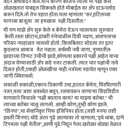
वदने अभिवादन केले.याचे कारण कालच त्याला मी पक्षी कसे
ओळखतात याबद्दल शिकवले होते मोबाईल वर ॲप डाऊनलोड
करून दिले.तो तेच पहात होता.मला म्हणाला "सर,हाॅटेलच्या
मागच्या बाजूला जा हमखास पक्षी दिसतील."
मी पण माझे ॲप सुरू केले व कॅमेरा घेऊन चालायला सुरुवात
केली.रस्ता छोटाच,डांबरी पंचेचाळीस डिग्री चढण, आसपासचा
परिसर न्याहाळत चाललो होतो. किलबिलाट सोडला तर इतर
कुठलाच आवाज येत नव्हता. सर्वस्वी नवी जागा, पुण्यातील
झाडाच्या तिप्पट उंचीची झाडे,कोणत्या प्रकारचे पक्षी आहेत याचा
अंदाज घेण्यासाठी ॲप कडे नजर टाकली. त्यात चार पक्षांची नावे
दिसत होती,एकही ओळखीचा नाही.नजरेला पडावेत म्हणून एका
जागी स्थिरावलो.
सकाळी सकाळी,एकाच ठिकाणी उभा,हातात कॅमेरा, भिरभिरणारी
नजर,मला अशा अवस्थेत बघून, रस्त्यावरून जाणाऱ्या शिडशिडीत
माणसाने विचारले "पक्षी बघताय काय? या माझ्या बरोबर." मी
त्याच्या बरोबर चालू लागलो. आम्ही कोण,तुम्ही कोण झाले.
"शिनपा",चा सेवानिवृत्त चिफ इंजिनियर होता.(जशी मनपा तशी
इथली शिनपा) थोडे अंतर पुढे आल्यावर तो म्हणाला,"इथे थांबा, दाणे
टिपयला पक्षी येतील",आणी पुढे निघून गेला.खरोखर थोड्या वेळात