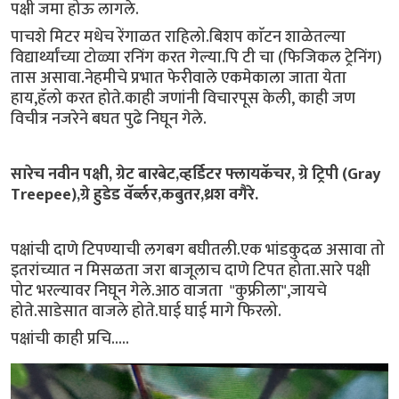
पक्षी जमा होऊ लागले.
पाचशे मिटर मधेच रेंगाळत राहिलो.बिशप काॅटन शाळेतल्या
विद्यार्थ्यांच्या टोळ्या रनिंग करत गेल्या.पि टी चा (फिजिकल ट्रेनिंग)
तास असावा.नेहमीचे प्रभात फेरीवाले एकमेकाला जाता येता
हाय,हॅलो करत होते.काही जणांनी विचारपूस केली, काही जण
विचीत्र नजरेने बघत पुढे निघून गेले.
सारेच नवीन पक्षी, ग्रेट बारबेट,व्हर्डिटर फ्लायकॅचर, ग्रे ट्रिपी (Gray
Treepee),ग्रे हुडेड वॅर्ब्लर,कबुतर,थ्रश वगैरे.
पक्षांची दाणे टिपण्याची लगबग बघीतली.एक भांडकुदळ असावा तो
इतरांच्यात न मिसळता जरा बाजूलाच दाणे टिपत होता.सारे पक्षी
पोट भरल्यावर निघून गेले.आठ वाजता "कुफ्रीला",जायचे
होते.साडेसात वाजले होते.घाई घाई मागे फिरलो.
पक्षांची काही प्रचि.....