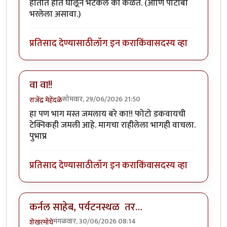
हातात हात घालून भटकले की कळते. (आणि पोटोबा
भरलेला असावा.)
प्रतिसाद देण्यासाठी
लॉग इन करा
किंवा
सदस्य व्हा
वा वा!!
सोमवार, 29/06/2026 21:50
राजेंद्र मेहेंदळे
हा पण भाग मस्त जमलाय बरे का!! फोटो डकवायची
टेक्निकही जमली आहे. मागचा राहीलेला भागही वाचला.
पुभाप्र
प्रतिसाद देण्यासाठी
लॉग इन करा
किंवा
सदस्य व्हा
कर्नल साहेब, पर्यटनस्थळ तर…
मंगळवार, 30/06/2026 08:14
शेखरमोघे