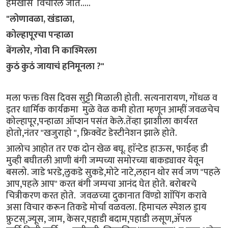
हमखास विचारले जाते.....
"लोणावळा, खंडाळा,
कोल्हापूरचा पन्हाळा
बेंगलोर, गोवा नि काश्मिरला
कुठं कुठं जायाचं हनिमूनला ?"
मला फक्त विस दिवस सुट्टी मिळाली होती. सत्यनारायण, गोंधळ व
इतर धार्मिक कार्यक्रमा मुळे वेळ कमी होता म्हणून आम्हीं जवळचेच
कोल्हापूर,पन्हाळा ऑप्शन पसंत केले.तेंव्हा झाशीला कार्यरत
होतो,नंतर "खजुराहो ", फ्रिक्वेंट डेस्टीनेशन झाले होते.
आलोच आहोत तर एक दोन खेळ बघू. हाॅन्टेड हाऊस, फाईव्ह डी
मुव्ही बघीतली आणी बंगी जम्पच्या समोरच्या बाकड्यावर येवून
बसलो. जाडे भरडे,लुकडे सुकडे,मोटे नाटे,लहान थोर सर्व जण "पहले
आप,पहले आप" करत बंगी जम्पचा आनंद घेत होते. बरोबरचे
चित्रीकरण करत होते. जवळच्या दुकानात विंण्डो शाॅपिंग करावे
असा विचार करून तिकडे मोर्चा वळवला. हिमाचल स्पेशल ड्राय
फ्रुटस्,ज्यूस, जाम, केसर,पहाडी बदाम,पहाडी लसूण,ॲपल