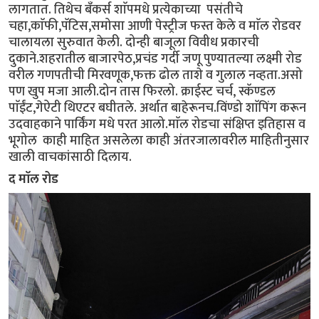
लागतात. तिथेच बँकर्स शाॅपमधे प्रत्येकाच्या पसंतीचे
चहा,काॅफी,पॅटिस,समोसा आणी पेस्ट्रीज फस्त केले व माॅल रोडवर
चालायला सुरुवात केली. दोन्ही बाजूला विवीध प्रकारची
दुकाने.शहरातील बाजारपेठ,प्रचंड गर्दी जणू पुण्यातल्या लक्ष्मी रोड
वरील गणपतीची मिरवणूक,फक्त ढोल ताशे व गुलाल नव्हता.असो
पण खुप मजा आली.दोन तास फिरलो. क्राईस्ट चर्च, स्कॅण्डल
पाॅईंट,गेऐटी थिएटर बघीतले. अर्थात बाहेरूनच.विंण्डो शाॅपिंग करून
उदवाहकाने पार्किंग मधे परत आलो.माॅल रोडचा संक्षिप्त इतिहास व
भूगोल काही माहित असलेला काही अंतरजालावरील माहितीनुसार
खाली वाचकांसाठी दिलाय.
द माॅल रोड