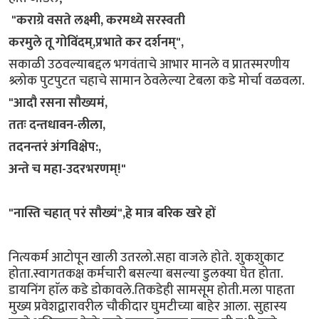
"कराग्रे वसते लक्ष्मी, करमध्ये सरस्वती
करमुले तू गोविंदम्,प्रभाते कर दर्शनम्",
सकाळी उठवल्याबद्दल भगवंताचे आभार मानले व प्रातस्मरणीय
श्र्लोक पुटपुटत चहाचे सामान ठेवलेल्या टेबला कडे मोर्चा वळवला.
​"आदौ रसना सौख्यमं,
ततः दन्तधावन-लीला,
तदनन्तरं अंगविक्षेप:,
अन्ते च महा-उदरभरणम्!"
​"नास्ति चहात् परं सौख्यं",हे मात्र बरिक खरे हों
नित्यकर्म आटोपून खाली उतरलो.सहा वाजले होते. शुकशुकाट
होता.स्वागतकक्ष कर्मचारी बसल्या बसल्या डुलक्या घेत होता.
डायनिंग हाॅल कडे डोकावले.तिकडेही सामसूम होती.मला पाहता
मुख्य प्रवेशद्वारावरील चौकीदार घुमटीच्या बाहेर आला. सुहास्य