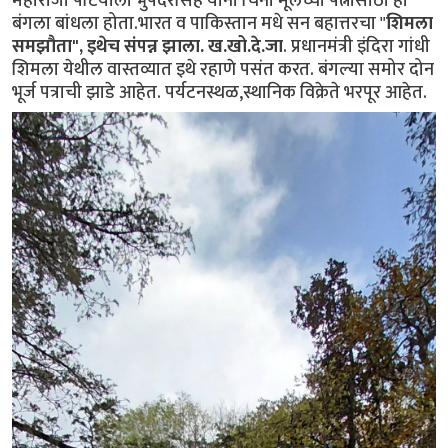
महाराजा पटियाला भुपेंदरसिंह यांनी चिनी मूलच्या पत्नीसाठी हा
बंगला बांधला होता.भारत व पाकिस्तान मधे सन बहात्तरचा "
शिमला
समझौता", इथेच संपन्न झाला. ख.खो.दे.जा
. प्रधानमंत्री इंदिरा गांधी
शिमला येथील वास्तव्यात इथे रहाणे पसंत करत. बंगल्या समोर दोन
भूर्ज पत्राची झाडे आहेत. पर्यटनस्थळ,स्थानिक विक्रेते भरपूर आहेत.