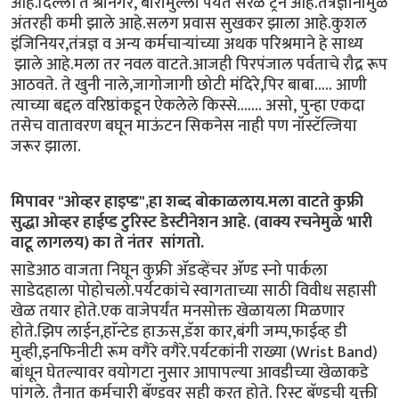
आहे.दिल्ली ते श्रीनगर, बारामुल्ला पर्यंत सरळ ट्रेन आहे.तंत्रज्ञानामुळे
अंतरही कमी झाले आहे.सलग प्रवास सुखकर झाला आहे.कुशल
इंजिनियर,तंत्रज्ञ व अन्य कर्मचाऱ्यांच्या अथक परिश्रमाने हे साध्य
झाले आहे.मला तर नवल वाटते.आजही पिरपंजाल पर्वताचे रौद्र रूप
आठवते. ते खुनी नाले,जागोजागी छोटी मंदिरे,पिर बाबा..... आणी
त्याच्या बद्दल वरिष्ठांकडून ऐकलेले किस्से....... असो, पुन्हा एकदा
तसेच वातावरण बघून माऊंटन सिकनेस नाही पण नॉस्टॅल्जिया
जरूर झाला.
मिपावर "ओव्हर हाइप्ड",हा शब्द बोकाळलाय.मला वाटते कुफ्री
सुद्धा ओव्हर हाईप्ड टुरिस्ट डेस्टीनेशन आहे. (वाक्य रचनेमुळे भारी
वाटू लागलय) का ते नंतर सांगतो.
साडेआठ वाजता निघून कुफ्री ॲडव्हेंचर ॲण्ड स्नो पार्कला
साडेदहाला पोहोचलो.पर्यटकांचे स्वागताच्या साठी विवीध सहासी
खेळ तयार होते.एक वाजेपर्यंत मनसोक्त खेळायला मिळणार
होते.झिप लाईन,हाॅन्टेड हाऊस,डॅश कार,बंगी जम्प,फाईव्ह डी
मुव्ही,इनफिनीटी रूम वगैरे वगैरे.पर्यटकांनी राख्या (Wrist Band)
बांधून घेतल्यावर वयोगटा नुसार आपापल्या आवडीच्या खेळाकडे
पांगले. तैनात कर्मचारी बॅण्डवर सही करत होते. रिस्ट बॅण्डची युक्ती