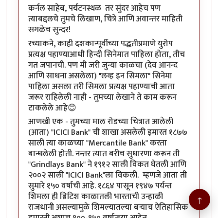
कर्नल साहेब, पर्यटनस्थळ तर सुंदर आहेच पण
त्याबद्दलचे तुमचे लिखाण, चित्रे आणि अवान्तर माहिती
सगळेच सुन्दर!
रच्याकने, काही दशकान्पूर्वीच्या पद्धतीप्रमाणे युरोप
प्रत्यक्ष पहाण्याआधी हिन्दी सिनेमात पाहिला होता, तीच
गत जपानची. पण मी जरी जुन्या काळचा (देव आनन्द
आणि साधना असलेला) "लव्ह इन सिमला" सिनेमा
पाहिला असला तरी सिमला प्रत्यक्ष पहाण्याची आता
जरूर राहिलेली नाही - तुमच्या लेखाने ते काम करून
टाकलेले आहे😊
आणखी एक - तुमच्या माल रोडच्या चित्रात आलेली
(आता) "ICICI Bank" ची शाखा असलेली इमारत १८७७
साली त्या काळच्या "Mercantile Bank" करता
बान्धलेली होती. नन्तर त्यात बरीच सुधारणा करून ती
"Grindlays Bank" ने १९१२ साली विकत घेतली आणि
२००२ साली "ICICI Bank"ला विकली. म्हणजे आता ती
सुमारे १५० वर्षाची आहे. १८६४ पासून १९४७ पर्यन्त
शिमला ही ब्रिटिश काळातली भारताची उन्हाळी
↑
राजधानी असल्यामुळे शिमल्यातल्या बऱ्याच ऐतिहासिक