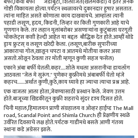
बर्फी,किवी बर्फी जडीबुटी, शिलाजित(खलमकडा) व इतर अनेक
गोष्टी विकायला होत्या.पर्यटन स्थळावरचे दुकानदार हुषार असतात.
त्यांना माहित असते कोणाला काय दाखवायचे. आम्हांला त्यानी
पहाडी लसूण, हृदय, किडनी, लिव्हर वर किती गुणकारी आहे याचे
गुणगान केले. तर लहान मुलांबरोबर असणाऱ्यांना कुटुंबाला घरगुती
चॉकलेट्स कशी हेल्दी आहेत या बद्दल बौद्धिक देत होते.आम्हीं थोडे
ड्राय फ्रुटस् व लसूण खरेदी केला. (लसूण,बारीक सुपारीच्या
आकाराचा गोल,खालून चपटा व आतमधे मोतीया कलर असा
असतो.सोलून ठेवला तर मोती म्हणून कुणी सहज फसेल)
एकाने अंबा बर्फी घेतली.कहर....शोले मधला असरानीचा डायलॉग
आठवला "जेल मे सुरूंग." पुणेकर कुफ्रीमधे अंबाबर्फी घेतो म्हंजे
कहरच......अर्थात कुणी,कुठे,काय घ्यावे हा ज्याचा त्याचा प्रश्न आहे.
एक वाजला आला होता,जेवण्यासाठी प्रस्थान केले. जेवण उत्तम
होते.बाजूच्या खिडकीतून कुफ्री शहराचे सुंदर दृश्य दिसत होते.
चिनी महाल,हिमालयन प्राणी संग्रहालय व ओव्हर हाईप्ड The Mall
road, Scandal Point and Shimla Church ही प्रेक्षणीय स्थळे
उर्वरित दिवसाचे लक्ष होते.पर्यटक गाडीमधे बसले आणी गंतव्य
स्थाना कडे अग्रेसर झाले.