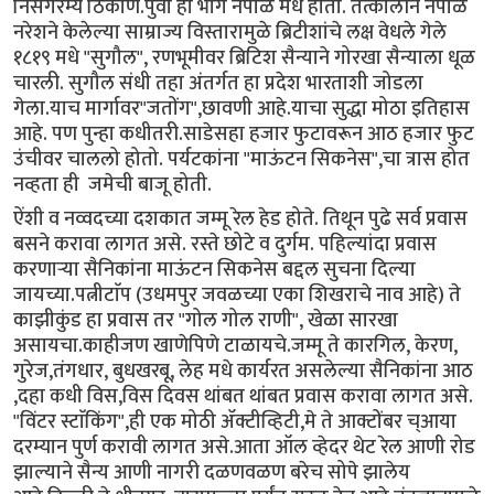
निसर्गरम्य ठिकाण.पुर्वी हा भाग नेपाळ मधे होता. तत्कालीन नेपाळ
नरेशने केलेल्या साम्राज्य विस्तारामुळे ब्रिटीशांचे लक्ष वेधले गेले
१८१९ मधे "सुगौल", रणभूमीवर ब्रिटिश सैन्याने गोरखा सैन्याला धूळ
चारली. सुगौल संधी तहा अंतर्गत हा प्रदेश भारताशी जोडला
गेला.याच मार्गावर"जतोंग",छावणी आहे.याचा सुद्धा मोठा इतिहास
आहे. पण पुन्हा कधीतरी.साडेसहा हजार फुटावरून आठ हजार फुट
उंचीवर चाललो होतो. पर्यटकांना "माऊंटन सिकनेस",चा त्रास होत
नव्हता ही जमेची बाजू होती.
ऐंशी व नव्वदच्या दशकात जम्मू रेल हेड होते. तिथून पुढे सर्व प्रवास
बसने करावा लागत असे. रस्ते छोटे व दुर्गम. पहिल्यांदा प्रवास
करणाऱ्या सैनिकांना माऊंटन सिकनेस बद्दल सुचना दिल्या
जायच्या.पत्नीटाॅप (उधमपुर जवळच्या एका शिखराचे नाव आहे) ते
काझीकुंड हा प्रवास तर "गोल गोल राणी", खेळा सारखा
असायचा.काहीजण खाणेपिणे टाळायचे.जम्मू ते कारगिल, केरण,
गुरेज,तंगधार, बुधखरबू, लेह मधे कार्यरत असलेल्या सैनिकांना आठ
,दहा कधी विस,विस दिवस थांबत थांबत प्रवास करावा लागत असे.
"विंटर स्टाॅकिंग",ही एक मोठी ॲक्टीव्हिटी,मे ते आक्टोंबर च्आया
दरम्यान पुर्ण करावी लागत असे.आता ऑल व्हेदर थेट रेल आणी रोड
झाल्याने सैन्य आणी नागरी दळणवळण बरेच सोपे झालेय