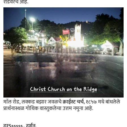
रोडवरच आहे.
माॅल रोड, लक्कड बझार जवळचे
क्राईस्ट चर्च,
१८५७ मधे बांधलेले
प्रार्थनास्थळ गोथिक वास्तुकलेचा उत्तम नमुना आहे.
दूरSsssss.. दर्शन.