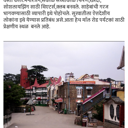
वस्ती केली.मनोरंजन,सकाळ संध्याकाळ फिरणे,खरेदी,
सोशलायझिंग साठी थिएटर्स,क्लब बनवले. साहेबांची गरज
भागवण्यासाठी व्यापारी इथे पोहोचले. सुरवातीला ऐत्तदेशीय
लोकांना इथे येण्यास प्रतिबंध असे.आता हेच माॅल रोड पर्यटकां साठी
प्रेक्षणीय स्थळ बनले आहे.