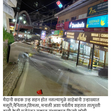
मैदानी कडक उन्ह सहन होत नसल्यामुळे साहेबांनी उन्हाळ्यात
मसूरी,नैनिताल,शिमला, मनाली अशा पर्वतीय शहरात तात्पुरती