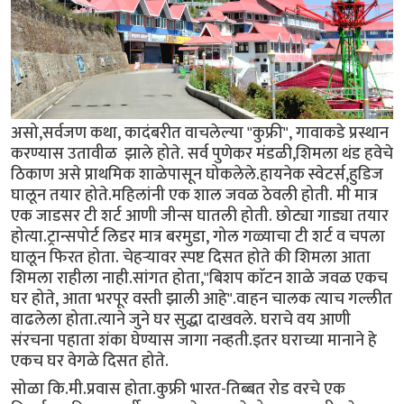
असो,सर्वजण कथा, कादंबरीत वाचलेल्या "कुफ्री", गावाकडे प्रस्थान
करण्यास उतावीळ झाले होते. सर्व पुणेकर मंडळी,शिमला थंड हवेचे
ठिकाण असे प्राथमिक शाळेपासून घोकलेले.हायनेक स्वेटर्स,हुडिज
घालून तयार होते.महिलांनी एक शाल जवळ ठेवली होती. मी मात्र
एक जाडसर टी शर्ट आणी जीन्स घातली होती. छोट्या गाड्या तयार
होत्या.ट्रान्सपोर्ट लिडर मात्र बरमुडा, गोल गळ्याचा टी शर्ट व चपला
घालून फिरत होता. चेहर्‍यावर स्पष्ट दिसत होते की शिमला आता
शिमला राहीला नाही.सांगत होता,"बिशप काॅटन शाळे जवळ एकच
घर होते, आता भरपूर वस्ती झाली आहे".वाहन चालक त्याच गल्लीत
वाढलेला होता.त्याने जुने घर सुद्धा दाखवले. घराचे वय आणी
संरचना पहाता शंका घेण्यास जागा नव्हती.इतर घराच्या मानाने हे
एकच घर वेगळे दिसत होते.
सोळा कि.मी.प्रवास होता.कुफ्री भारत-तिब्बत रोड वरचे एक