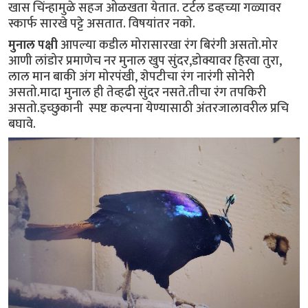
खास चिंन्हामुळे सहज ओळखता येतात. टर्टल डव्हच्या गळ्यावर
स्कार्फ सारखे पट्टे असतात. विषयांतर नको.
मुनाल पक्षी
आपल्या कडील मोरासारखा रंग बिरंगी असतो.मोर
आणी लांडोर प्रमाणेच नर मुनाल खुप सुंदर,डोक्यावर हिरवा तुरा,
लाल मान बाकी अंग मोरपंखी, शेपटीचा रंग नारंगी सोनेरी
असतो.मादा मुनाल ही तेव्हढी सुंदर नसते.तीचा रंग तपकिरी
असतो.इच्छुकानी स्पष्ट कल्पना येण्यासाठी अंतरजालावरील प्रचि
बघावे.