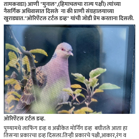
तामकवडा) आणी "मुनाल",(हिमाचलचा राज्य पक्षी) त्यांच्या
नैसर्गिक अधिवासात दिसले ना की प्राणी संग्रहालयाच्या
खुराड्यात."ओरिऐंटल टर्टल डव्ह" यांची जोडी प्रेम करताना दिसली.
ओरिऐंटल टर्टल डव्ह.
पुण्यामधे लाफिंग डव्ह व अम्रीकेत मोर्निग डव्ह बघीतले आता हा
तिसऱ्या प्रकारचा डव्ह दिसला.तिन्ही प्रकारचे पक्षी,आकार,रंग व