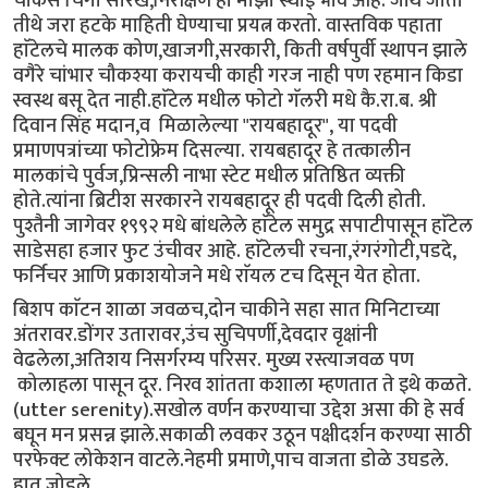
चौकस चिंगी सारखे,निरीक्षण हा माझा स्थाई भाव आहे. जीथे जातो
तीथे जरा हटके माहिती घेण्याचा प्रयत्न करतो. वास्तविक पहाता
हाॅटेलचे मालक कोण,खाजगी,सरकारी, किती वर्षपुर्वी स्थापन झाले
वगैरे चांभार चौकश्या करायची काही गरज नाही पण रहमान किडा
स्वस्थ बसू देत नाही.हाॅटेल मधील फोटो गॅलरी मधे कै.रा.ब. श्री
दिवान सिंह मदान,व मिळालेल्या "रायबहादूर", या पदवी
प्रमाणपत्रांच्या फोटोफ्रेम दिसल्या. रायबहादूर हे तत्कालीन
मालकांचे पुर्वज,प्रिन्सली नाभा स्टेट मधील प्रतिष्ठित व्यक्ती
होते.त्यांना ब्रिटीश सरकारने रायबहादूर ही पदवी दिली होती.
पुश्तैनी जागेवर १९९२ मधे बांधलेले हाॅटेल समुद्र सपाटीपासून हाॅटेल
साडेसहा हजार फुट उंचीवर आहे. हाॅटेलची रचना,रंगरंगोटी,पडदे,
फर्निचर आणि प्रकाशयोजने मधे राॅयल टच दिसून येत होता.
बिशप काॅटन शाळा जवळच,दोन चाकीने सहा सात मिनिटाच्या
अंतरावर.डोंगर उतारावर,उंच सुचिपर्णी,देवदार वृक्षांनी
वेढलेला,अतिशय निसर्गरम्य परिसर. मुख्य रस्त्याजवळ पण
कोलाहला पासून दूर. निरव शांतता कशाला म्हणतात ते इथे कळते.
(utter serenity).सखोल वर्णन करण्याचा उद्देश असा की हे सर्व
बघून मन प्रसन्न झाले.सकाळी लवकर उठून पक्षीदर्शन करण्या साठी
परफेक्ट लोकेशन वाटले.नेहमी प्रमाणे,पाच वाजता डोळे उघडले.
हात जोडले,