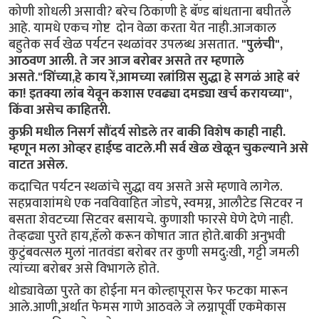
कोणी शोधली असावी? बरेच ठिकाणी हे बॅण्ड बांधताना बघीतले
आहे. यामधे एकच गोष्ट दोन वेळा करता येत नाही.आजकाल
बहुतेक सर्व खेळ पर्यटन स्थळांवर उपलब्ध असतात.
"पुलंची",
आठवण आली. ते जर आज बरोबर असते तर म्हणाले
असते."शिंच्या,हे काय रें,आमच्या रत्नांग्रिस सुद्धा हे सगळं आहे बरं
का! इतक्या लांब येवून कशास एवढ्या दमड्या खर्च करायच्या",
किंवा असेच काहितरी.
कुफ्री मधील निसर्ग सौंदर्य सोडले तर बाकी विशेष काही नाही.
म्हणून मला ओव्हर हाईप्ड वाटले.मी सर्व खेळ खेळून चुकल्याने असे
वाटत असेल.
कदाचित पर्यटन स्थळांचे सुद्धा वय असते असे म्हणावे लागेल.
सहप्रवाशांमधे एक नवविवाहित जोडपे, स्वमग्न, आलौटेड सिटवर न
बसता शेवटच्या सिटवर बसायचे. कुणाशी फारसे घेणे देणे नाही.
तेव्हढ्या पुरते हाय,हॅलो करून कोषात जात होते.बाकी अनुभवी
कुटुंबवत्सल मुलां नातवंडा बरोबर तर कुणी समदु:खी, गट्टी जमली
त्यांच्या बरोबर असे विभागले होते.
थोड्यावेळा पुरते का होईना मन कोल्हापूरास फेर फटका मारून
आले.आणी,अर्थात फेमस गाणे आठवले जे लग्नापूर्वी एकमेकास