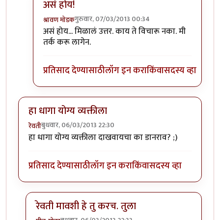
असं होय!
गुरुवार, 07/03/2013 00:34
श्रावण मोडक
In reply to
हा प्रश्न तुम्हाला पडला?
by
नाना चेंगट
असं होय... मिळालं उत्तर. काय ते विचारू नका. मी
तर्क करू लागेन.
प्रतिसाद देण्यासाठी
लॉग इन करा
किंवा
सदस्य व्हा
हा धागा योग्य व्यक्तीला
बुधवार, 06/03/2013 22:30
रेवती
हा धागा योग्य व्यक्तीला दाखवायचा का डानराव? ;)
प्रतिसाद देण्यासाठी
लॉग इन करा
किंवा
सदस्य व्हा
रेवती मावशी हे तु करच. तुला