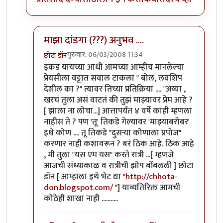
माझा दांडगा (???) अनुभव ....
गुरुवार, 06/03/2008 11:34
छोटा डॉन
In reply to
हा हा हा..
by
केशवसुमार
इकड यायच्या आधी आमच्या आम्हीच मानलेल्या
प्रेयसीला वट्टात सवाल टाकला " बोल, लवशिप
देशील का ?" त्यावर तिच्या प्रतिक्रिया .... "अय्या ,
खरचं तुला असं वाटतं की तुझं माझ्यावर प्रेम आहे ?
[ झाला ना लोचा...] आत्तापर्यंत ४ वर्षे काही म्हणला
नाहीस ते ? पण 'तू' तिकडे गेल्यावर 'माझ्याबरोबर'
इथे कोण .... तू तिकडे "दुसर्‍या कोणाला प्रपोज"
करणार नाही कशावरून ? बरं ठिक आहे. ठिक आहे
, मी तुला "यस एम यस" करते रात्री ...[ म्हणजे
आजची संध्याकाळ व रात्रीची झोप बोंबलली ] छोटा
डॉन [ आम्हाला इथे भेट द्या "
http://chhota-
don.blogspot.com/
"] याव्यतिरिक्त आमची
कोठेही शाखा नाही ...........