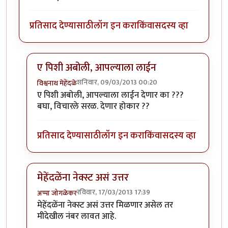
प्रतिसाद देण्यासाठी
लॉग इन करा
किंवा
सदस्य व्हा
ए पिशी अबोली, आपल्याला लाईन
शनिवार, 09/03/2013 00:20
विश्वनाथ मेहेंदळे
In reply to
मुलं पण काही कमी नमुने नसतात.
by
पिशी अबोल
ए पिशी अबोली, आपल्याला लाईन देणार का ???
बघा, विचारले सरळ. देणार होकार ??
प्रतिसाद देण्यासाठी
लॉग इन करा
किंवा
सदस्य व्हा
मेहेंदळेंना नेक्स्ट असं उत्तर
रविवार, 17/03/2013 17:39
अप्पा जोगळेकर
In reply to
मुलं पण काही कमी नमुने नसतात.
by
पिशी अबोल
मेहेंदळेंना नेक्स्ट असं उत्तर मिळणार असेल तर
मीदेखील नंबर लावत आहे.