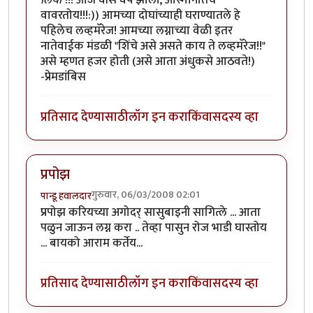
लिया
"!!! आज वीस वर्षं झाली, आस्मानातच
वावरतोय!!!:)) आमच्या दोघांच्याही घराण्यातले हे
पहिलेच लव्हमॅरेज! आमच्या लग्नाच्या वेळी इतर
नातेवाईक मंडळी "शिंचे असे असते काय ते लव्हमॅरेज!!"
असे म्हणत हजर होती (असे आता अंधुकसे आठवते!)
-प्रेमडांबिस
प्रतिसाद देण्यासाठी
लॉग इन करा
किंवा
सदस्य व्हा
प्रपोझ
गुरुवार, 06/03/2008 02:01
पान्डू हवालदार
प्रपोझ करियच्या अगोदर् सासुबाइनी सागित्ले ... आता
पळुन जाऊन लग्न करा .. तेव्हा पासुन रोज भाडी घास्तोय
... बायको आराम कर्तेय...
प्रतिसाद देण्यासाठी
लॉग इन करा
किंवा
सदस्य व्हा