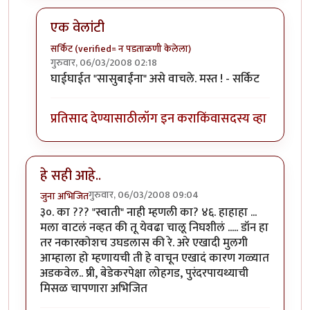
एक वेलांटी
सर्किट (verified= न पडताळणी केलेला)
गुरुवार, 06/03/2008 02:18
In reply to
प्रपोझ
by
पान्डू हवालदार
घाईघाईत "सासुबाईंना" असे वाचले. मस्त ! - सर्किट
प्रतिसाद देण्यासाठी
लॉग इन करा
किंवा
सदस्य व्हा
हे सही आहे..
गुरुवार, 06/03/2008 09:04
जुना अभिजित
३०. का ??? "स्वाती" नाही म्हणली का? ४६. हाहाहा ...
मला वाटलं नव्हत की तू येवढा चालू निघशीलं ..... डॉन हा
तर नकारकोशच उघडलास की रे. अरे एखादी मुलगी
आम्हाला हो म्हणायची ती हे वाचून एखादं कारण गळ्यात
अडकवेल.. ष्री, बेडेकरपेक्षा लोहगड, पुरंदरपायथ्याची
मिसळ चापणारा अभिजित