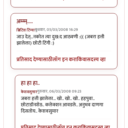
अम्म्म्.....
बुधवार, 05/03/2008 16:29
ब्रिटिश टिंग्या
जाउ देत्...नकोत त्या दुख:द आठवणी :(( (जबरा हत्ती
झालेला) छोटी टिंगी :)
प्रतिसाद देण्यासाठी
लॉग इन करा
किंवा
सदस्य व्हा
हा हा हा..
गुरुवार, 06/03/2008 09:23
केशवसुमार
In reply to
अम्म्म्.....
by
ब्रिटिश टिंग्या
जबरा हत्ती झालेला... खो.. खो.. खो.. हहपुवा..
छोटाडॉनशेठ.. कलेक्शन आवडले.. अनुभव दाणगा
दिसतोय.. केशवसुमार
प्रतिसाद देण्यासाठी
लॉग इन करा
किंवा
सदस्य व्हा