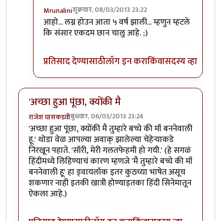
शुक्रवार, 08/03/2013 23:22
Mrunalini
In reply to
काय चालु आहे?
by
नाना चेंगट
आहो... लग्न होउन आता ५ वर्ष झाली... म्हणुन म्हटले
कि संसार एकदम छान चालु आहे. ;)
प्रतिसाद देण्यासाठी
लॉग इन करा
किंवा
सदस्य व्हा
'अच्छा हुआ पूंछा, क्योंकी मै
बुधवार, 06/03/2013 23:24
राजेश घासकडवी
'अच्छा हुआ पूंछा, क्योंकी मै तुम्हारे बच्चे की मॉं बननेवाली
हू.' थोडा वेळ आपल्या अवाक् झालेल्या चेहेऱ्याकडे
निरखून पहाते. 'सॉरी, मेरी गलतफेहमी हो गयी.' (हे सगळं
हिंदीमध्ये लिहिण्याचं कारण म्हणजे 'मै तुम्हारे बच्चे की मॉं
बननेवाली हू' हा ड्वायलॉक इतर कुठच्या भाषेत असूच
शकणार नाही इतकी खात्री होण्याइतका हिंदी सिनेमातून
ऐकला आहे.)