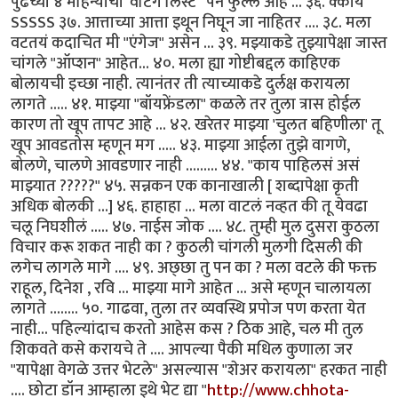
पुढच्या ४ महिन्यांची 'वेटिंग लिस्ट ' पन फुल्ल आहे ... ३६. क्काय
SSSSS ३७. आत्ताच्या आत्ता इथून निघून जा नाहितर .... ३८. मला
वटतयं कदाचित मी "एंगेज" असेन ... ३९. मझ्याकडे तुझ्यापेक्षा जास्त
चांगले "ऑप्शन" आहेत... ४०. मला ह्या गोष्टीबद्दल काहिएक
बोलायची इच्छा नाही. त्यानंतर ती त्याच्याकडे दुर्लक्ष करायला
लागते ..... ४१. माझ्या "बॉयफ्रेंडला" कळले तर तुला त्रास होईल
कारण तो खूप तापट आहे ... ४२. खरेतर माझ्या 'चुलत बहिणीला' तू
खूप आवडतोस म्हणून मग ..... ४३. माझ्या आईला तुझे वागणे,
बोलणे, चालणे आवडणार नाही ......... ४४. "काय पाहिलसं असं
माझ्यात ?????" ४५. सन्नकन एक कानाखाली [ शब्दापेक्षा कृती
अधिक बोलकी ...] ४६. हाहाहा ... मला वाटलं नव्हत की तू येवढा
चलू निघशीलं ..... ४७. नाईस जोक .... ४८. तुम्ही मुल दुसरा कुठला
विचार करू शकत नाही का ? कुठली चांगली मुलगी दिसली की
लगेच लागले मागे .... ४९. अछ्छा तु पन का ? मला वटले की फक्त
राहूल, दिनेश , रवि ... माझ्या मागे आहेत ... असे म्हणून चालायला
लागते ........ ५०. गाढवा, तुला तर व्यवस्थि प्रपोज पण करता येत
नाही... पहिल्यांदाच करतो आहेस कस ? ठिक आहे, चल मी तुल
शिकवते कसे करायचे ते .... आपल्या पैकी मधिल कुणाला जर
"यापेक्षा वेगळे उत्तर भेटले" असल्यास "शेअर करायला" हरकत नाही
.... छोटा डॉन आम्हाला इथे भेट द्या "
http://www.chhota-