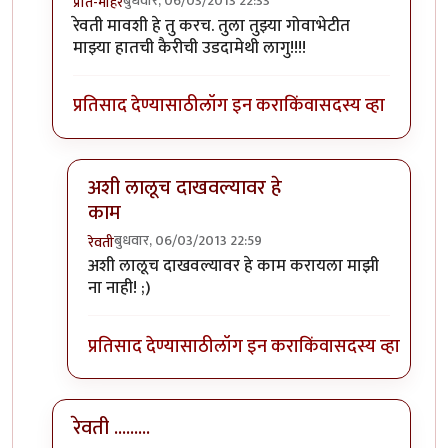
बुधवार, 06/03/2013 22:33
प्रीत-मोहर
In reply to
हा धागा योग्य व्यक्तीला
by
रेवती
रेवती मावशी हे तु करच. तुला तुझ्या गोवाभेटीत
माझ्या हातची कैरीची उडदामेथी लागु!!!!
प्रतिसाद देण्यासाठी
लॉग इन करा
किंवा
सदस्य व्हा
अशी लालूच दाखवल्यावर हे
काम
बुधवार, 06/03/2013 22:59
रेवती
In reply to
रेवती मावशी हे तु करच. तुला
by
प्रीत-मोहर
अशी लालूच दाखवल्यावर हे काम करायला माझी
ना नाही! ;)
प्रतिसाद देण्यासाठी
लॉग इन करा
किंवा
सदस्य व्हा
रेवती .........