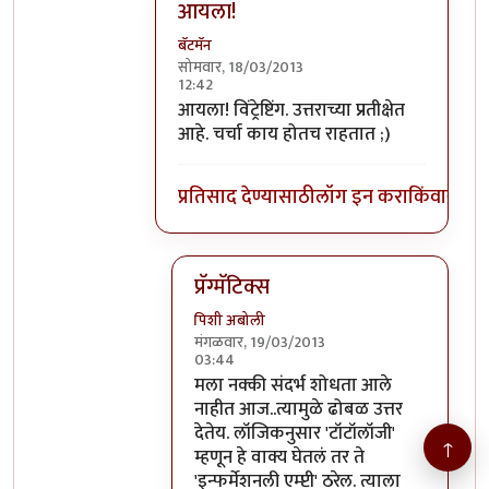
आयला!
बॅटमॅन
सोमवार, 18/03/2013
12:42
In reply to
बॅटमॅन-
by
पिशी अबोली
आयला! विंट्रेष्टिंग. उत्तराच्या प्रतीक्षेत
आहे. चर्चा काय होतच राहतात ;)
प्रतिसाद देण्यासाठी
लॉग इन करा
किंवा
सदस्य
प्रॅग्मॅटिक्स
पिशी अबोली
मंगळवार, 19/03/2013
03:44
In reply to
आयला!
by
बॅटमॅन
मला नक्की संदर्भ शोधता आले
नाहीत आज..त्यामुळे ढोबळ उत्तर
देतेय. लॉजिकनुसार 'टॉटॉलॉजी'
↑
म्हणून हे वाक्य घेतलं तर ते
'इन्फर्मेशनली एम्प्टी' ठरेल. त्याला