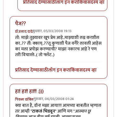
प्रतिसाद देण्यासाठी
लॉग इन करा
किंवा
सदस्य व्हा
पैज??
बुधवार, 05/03/2008 19:13
डॉ.प्रसाद दाढे
तो: माझे तुझ्यावर खूप प्रेम आहे..माझ्याशी लग्न करशील
का..?? ती: क्काय्..??तू कुणाशी पैज वगैरे लावली आहेस
का मला प्रपोझ करण्याची? माझा नकारच आहे रे पण
तरी विचारले..( तो फ्लॅट..)
प्रतिसाद देण्यासाठी
लॉग इन करा
किंवा
सदस्य व्हा
हा! हा!! हा!!! :)))
गुरुवार, 06/03/2008 01:24
पिवळा डांबिस
क्या बात है, डॉन! मझा आया!!! आमच्या बाबतीत म्हणाल
तर आम्ही "
टाकलं भिडवून
" आणि मग "
आस्मान छू