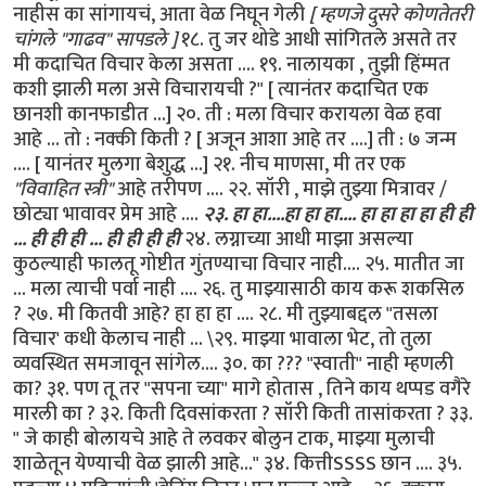
नाहीस का सांगायचं, आता वेळ निघून गेली
[ म्हणजे दुसरे कोणतेतरी
चांगले "गाढव" सापडले ]
१८. तु जर थोडे आधी सांगितले असते तर
मी कदाचित विचार केला असता .... १९. नालायका , तुझी हिंम्मत
कशी झाली मला असे विचारायची ?" [ त्यानंतर कदाचित एक
छानशी कानफाडीत ...] २०. ती : मला विचार करायला वेळ हवा
आहे ... तो : नक्की किती ? [ अजून आशा आहे तर ....] ती : ७ जन्म
.... [ यानंतर मुलगा बेशुद्ध ...] २१. नीच माणसा, मी तर एक
"विवाहित स्त्री"
आहे तरीपण .... २२. सॉरी , माझे तुझ्या मित्रावर /
छोट्या भावावर प्रेम आहे ....
२३. हा हा....हा हा हा.... हा हा हा हा ही ही
... ही ही ही ... ही ही ही ही
२४. लग्नाच्या आधी माझा असल्या
कुठल्याही फालतू गोष्टीत गुंतण्याचा विचार नाही.... २५. मातीत जा
... मला त्याची पर्वा नाही .... २६. तु माझ्यासाठी काय करू शकसिल
? २७. मी कितवी आहे? हा हा हा .... २८. मी तुझ्याबद्दल "तसला
विचार' कधी केलाच नाही ... \२९. माझ्या भावाला भेट, तो तुला
व्यवस्थित समजावून सांगेल.... ३०. का ??? "स्वाती" नाही म्हणली
का? ३१. पण तू तर "सपना च्या" मागे होतास , तिने काय थप्पड वगैरे
मारली का ? ३२. किती दिवसांकरता ? सॉरी किती तासांकरता ? ३३.
" जे काही बोलायचे आहे ते लवकर बोलुन टाक, माझ्या मुलाची
शाळेतून येण्याची वेळ झाली आहे..." ३४. कित्तीSSSS छान .... ३५.