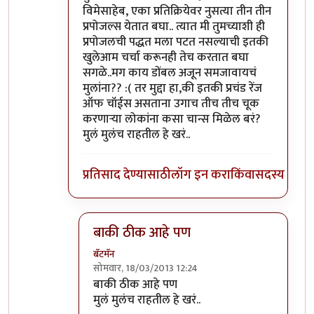
विमेसाहेब, एका प्रतिक्रियेवर नुसत्या तीन तीन
प्रपोजल्स येतात बघा.. त्यात मी तुमच्याशी ही
प्रपोजलची पद्धत मला पटत नसल्याची इतकी
खुलेआम चर्चा करूनही तेच करतात बघा
सगळे..मग काय डोंबल अजून समजावायचं
मुलांना?? :( तर मुद्दा हा,की इतकी प्रचंड रेंज
ऑफ चॉईस असताना उगाच तीच तीच चूक
करणार्‍या लोकांना कसा चान्स मिळेल बरं?
मुलं मुलंच राहतील हे खरं..
प्रतिसाद देण्यासाठी
लॉग इन करा
किंवा
सदस्य व्हा
बाकी ठीक आहे पण
बॅटमॅन
सोमवार, 18/03/2013 12:24
In reply to
ऑ.. मी इतकी सपशेल माघार
by
पिशी 
बाकी ठीक आहे पण
मुलं मुलंच राहतील हे खरं..