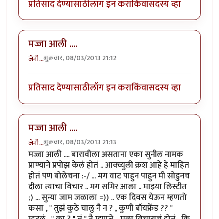
प्रतिसाद देण्यासाठी
लॉग इन करा
किंवा
सदस्य व्हा
मज्जा आली ....
शुक्रवार, 08/03/2013 21:12
जेनी...
प्रतिसाद देण्यासाठी
लॉग इन करा
किंवा
सदस्य व्हा
मज्जा आली ....
शुक्रवार, 08/03/2013 21:13
जेनी...
मज्जा आली .... बारावीला असताना एका सुनील नामक
प्राण्याने प्रपोझ केलं होतं .. आक्च्युली क्रश आहे हे माहित
होतं पण बोलेचना :-/ ... मग वाट पाहुन पाहुन मी सोडुनच
दीला त्याचा विचार .. मग समिर आला .. माझ्या लिस्टीत
;) ... सुन्या जाम जळाला =)) .. एक दिवस येऊन म्हणतो
कसा , " तुझं कुठे चालु नै न ? , कुणी बॉयफ्रेंड ?? "
म्हटलं , " का ? " तं " नै म्हणजे .. मला विचाराचं होतं , कि