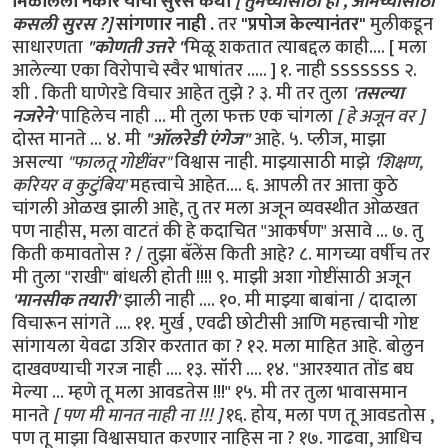
मिळालेला नकार याची सुरस कथा
[ तुमच्यासाठी हो , आमच्यासाठी
कसली सुरस ?]
सांगणार नाही .
तर
"प्रपोज केल्यानंतर"
मुलीकडून
साधारणता
"कोणती उत्तरे "
मिळू शकतात त्याबद्दल काही.... [ मला
आलेल्या एका विरोपाचे स्वैर भाषांतर ..... ] १. नाही SSSSSSS २.
शी . किती घाणेरडे विचार आहेत तुझे ? ३. मी तर तुला
'तसल्या
नजरेने'
पाहिलेच नाही ... मी तुला फक्त एक चांगला
[ हे अजून वर ]
दोस्त मानते ... ४. मी
"ऑलरेडी एंगेज"
आहे. ५. प्लीज, माझा
असल्या
"फालतू गोष्टींवर"
विश्वास नाही. माझ्यासाठी माझे
'शिक्षण,
करियर व कुटुंबिय'
महत्त्वाचे आहेत.... ६. आपली तर आत्ता कुठे
चांगली ओळख झाली आहे, तु तर मला अजून व्यवस्थीत ओळखत
पण नाहीस, मला वाटतं की हे कदाचित "आकर्षण" असावे ... ७. तु
किती कमावतोस ? / तुझा बॅलेंस किती आहे? ८. मागच्या वर्षीच तर
मी तुला "राखी" बांधली होती !!!! ९. माझी अशा गोष्टींसाठी अजून
'मानसीक तयारी'
झाली नाही .... १०. मी माझ्या बाबांना / दादाला
विचारून सांगते .... ११. मुर्ख , एवढी छोटीसी आणि महत्त्वाची गोष्ट
सांगायला येवढा उशिर करतात का ? १२. मला माहित आहे. बोलुन
दाखवण्याची गरज नाही .... १३. सॉरी .... १४. "आरश्यात तोंड बघ
मेल्या ... म्हणे तू मला आवडतेस !!!" १५. मी तर तुला भावासमान
मानते
[ पण मी मानत नाही ना !!! ]
१६. होय, मला पण तू आवडतोस ,
पण तू माझा विश्वासघात करणार नाहिस ना ? १७. गाढवा, आधिच