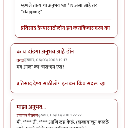
In reply to
धमाल..
by
विसोबा खेचर
म्हणजे तात्यांचा अनुभव ५० * N असा आहे तर
*clapping*
प्रतिसाद देण्यासाठी
लॉग इन करा
किंवा
सदस्य व्हा
काय दांडगा अनुभव आहे डॉन
गुरुवार, 06/03/2008 19:17
वरदा
मग आला का "यस"एम एस?
प्रतिसाद देण्यासाठी
लॉग इन करा
किंवा
सदस्य व्हा
माझा अनुभव...
गुरुवार, 06/03/2008 22:22
प्रभाकर पेठकर
मी: ***** ती: ***** आणि लग्न केलं. (शब्दावाचून कळले