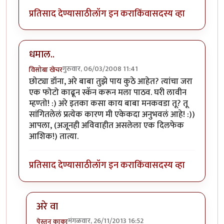
प्रतिसाद देण्यासाठी
लॉग इन करा
किंवा
सदस्य व्हा
धमाल..
गुरुवार, 06/03/2008 11:41
विसोबा खेचर
छोट्या डॉना, अरे बाबा तुझे पाय कुठे आहेत? त्यांचा जरा
एक फोटो काढून स्कॅन करून मला पाठव. घरी लावीन
म्हण्तो! :) अरे इतका कसा काय बाबा मनकवडा तू? तू
सांगितलेलं प्रत्येक कारण मी एकेकदा अनुभवलं आहे! :))
आपला, (अजूनही अविवाहीत असलेला एक दिलफेक
आशिक!) तात्या.
प्रतिसाद देण्यासाठी
लॉग इन करा
किंवा
सदस्य व्हा
अरे वा
मंगळवार, 26/11/2013 16:52
पेस्तन काका