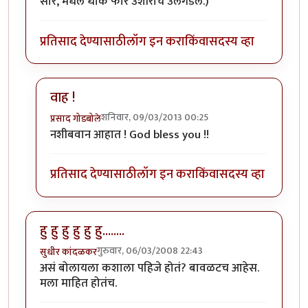
सारे, मधले धोके फार उशीराच उलगडले.)
प्रतिसाद देण्यासाठी
लॉग इन करा
किंवा
सदस्य व्हा
वाह !
शनिवार, 09/03/2013 00:25
प्रसाद गोडबोले
In reply to
माझा अनुभव...
by
प्रभाकर पेठकर
नशीबवान आहात ! God bless you !!
प्रतिसाद देण्यासाठी
लॉग इन करा
किंवा
सदस्य व्हा
हु हु हु हु हु हु........
गुरुवार, 06/03/2008 22:43
सुधीर कांदळकर
असं बोलायला कशाला पहिजे होतं? बावळटच आहेस.
मला माहित होतंच.