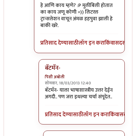
हे आणि काय म्हणे? :P मुलीबिली होतात
का काय जणू कोणी =)) लिटरल
ट्रान्सलेशन वाचून अंमळ हहपुवा झाली हे
बाकी खरे.
प्रतिसाद देण्यासाठी
लॉग इन करा
किंवा
सदस्य व्हा
बॅटमॅन-
पिशी अबोली
सोमवार, 18/03/2013 12:40
In reply to
बाकी ठीक आहे पण
by
बॅटमॅन
बॅटमॅन- याला भाषाशास्त्रीय उत्तर देईन
अगदी.. पण जरा इथल्या चर्चा संपूदेत..
प्रतिसाद देण्यासाठी
लॉग इन करा
किंवा
सदस्य व्