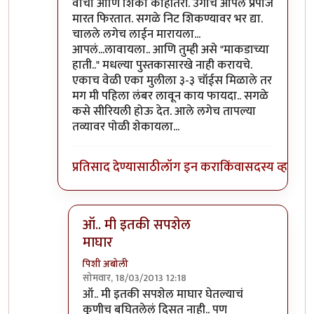
वाचा आणि शिका काहीतरी. उगाच आपले प्रपोज
मारत फिरतात. सगळे निट शिकण्यावर भर द्या.
चालले लगेच लाईन मारायला...
आपलं...लावायला.. आणि तुम्ही असे "माकडाच्या
हाती.." मधल्या पुस्तकासारखे नाही करायचे.
एकाच वेळी एका मुलीला ३-३ चॉईस मिळाले तर
मग मी पहिला लंबर लावून काय फायदा.. सगळे
कसे सीरियली होऊ देत. आले लगेच तापल्या
तव्यावर पोळी शेकायला...
प्रतिसाद देण्यासाठी
लॉग इन करा
किंवा
सदस्य व्हा
ऑ.. मी इतकी सपशेल
माघार
पिशी अबोली
सोमवार, 18/03/2013 12:18
In reply to
ए गपा रे जरा. पिशी बाईंचा तास
by
विश्वना
ऑ.. मी इतकी सपशेल माघार घेतल्याचं
कुणीच बघितलेलं दिसत नाही.. पण