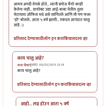
आमच अगदी वेगळे होते... त्यानी प्रपोज वैगरे काही
केलेच नाही... डायरेक्ट उद्या आई-बाबा येतील तुला
भेटायला ऑफिस मधे असे सांगितले आणि मी पण फक्त
"हो" बोलले.. आता ५ वर्ष झाली... एकदम आनंदात चालु
आहे. :)
प्रतिसाद देण्यासाठी
लॉग इन करा
किंवा
सदस्य व्हा
काय चालु आहे?
बुधवार, 06/03/2013 23:19
नाना चेंगट
In reply to
आमच अगदी वेगळे होते... त्यानी
by
Mrunalini
काय चालु आहे?
प्रतिसाद देण्यासाठी
लॉग इन करा
किंवा
सदस्य व्हा
आहो... लग्न होउन आता ५ वर्ष