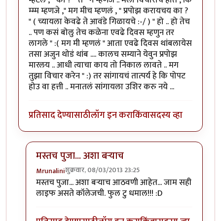
म्म्म म्हणजे ," मग मीच म्हणलं , " प्रपोझ करायचय का ?
" ( च्यायला केवढे ते आवंडे गिळायचे :-/ ) " हो .. हो तेच
.. पण कसं बोलु तेच कळेना एवढे दिवस म्हणुन तर
लागले " :( मग मी म्हणलं " आता एवढे दिवस थांबलायेस
तसा अजुन थोडं थांब .... कालच सम्याने येवुन प्रपोझ
मारलय .. आधी त्याचा काय तो निकाल लावते .. मग
तुझा विचार करेन " :) तर सांगायचं तात्पर्य हे कि पोपट
होउ वा हत्ती .. मनातलं सांगायला उशिर करु नये ...
प्रतिसाद देण्यासाठी
लॉग इन करा
किंवा
सदस्य व्हा
मस्तच पुजा... अशा बर्‍याच
शुक्रवार, 08/03/2013 23:25
Mrunalini
In reply to
मज्जा आली ....
by
जेनी...
मस्तच पुजा... अशा बर्‍याच आठवणी आहेत... जाम सही
लाइफ असते कॉलेजची. फुल टु धमाल!!! :D