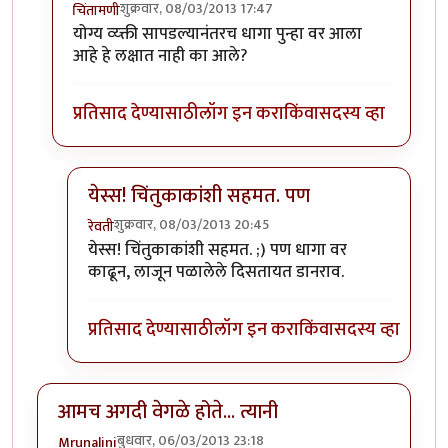
शुक्रवार, 08/03/2013 17:47
चिंतामणी
In reply to
हा धागा योग्य व्यक्तीला
by
रेवती
योग्य व्य्क्ती सापडल्यानंतरच धागा पुन्हा वर आला
आहे हे लक्षात नाही का आले?
प्रतिसाद देण्यासाठी
लॉग इन करा
किंवा
सदस्य व्हा
येस्स! चिंतुकाकांशी सहमत. पण
शुक्रवार, 08/03/2013 20:45
रेवती
In reply to
रेवती .........
by
चिंतामणी
येस्स! चिंतुकाकांशी सहमत. ;) पण धागा वर
काढून, लाजून पळालेले दिसतायत डानराव.
प्रतिसाद देण्यासाठी
लॉग इन करा
किंवा
सदस्य व्हा
आमच अगदी वेगळे होते... त्यानी
बुधवार, 06/03/2013 23:18
Mrunalini