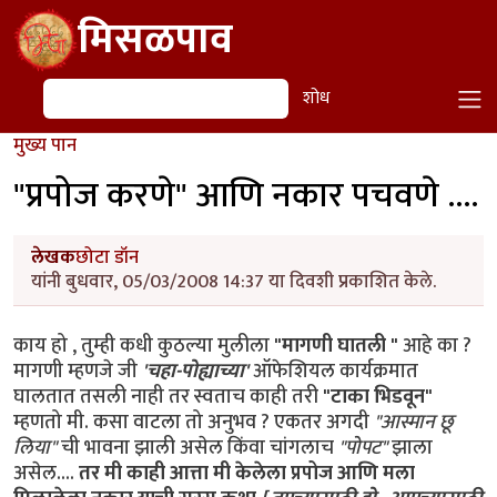
Skip to main content
मिसळपाव
शोध
शोध
मुख्य पान
"प्रपोज करणे" आणि नकार पचवणे ....
लेखक
छोटा डॉन
यांनी बुधवार, 05/03/2008 14:37 या दिवशी प्रकाशित केले.
काय हो , तुम्ही कधी कुठल्या मुलीला
"मागणी घातली "
आहे का ?
मागणी म्हणजे जी
'चहा-पोह्याच्या'
ऑफेशियल कार्यक्रमात
घालतात तसली नाही तर स्वताच काही तरी
"टाका भिडवून"
म्हणतो मी. कसा वाटला तो अनुभव ? एकतर अगदी
"आस्मान छू
लिया"
ची भावना झाली असेल किंवा चांगलाच
"पोपट"
झाला
असेल....
तर मी काही आत्ता मी केलेला प्रपोज आणि मला