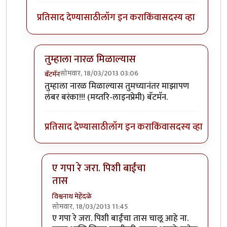
प्रतिसाद देण्यासाठी
लॉग इन करा
किंवा
सदस्य व्हा
तुम्हाला नारळ मिळाल्यास
सोमवार, 18/03/2013 03:06
बॅटमॅन
In reply to
मेहेंदळेंना नेक्स्ट असं उत्तर
by
अप्पा जोगळेकर
तुम्हाला नारळ मिळाल्यास तुमच्यानंतर माझापण
लंबर बरंका!!! (मय्तरि-लाइनप्रेमी) बॅटमॅन.
प्रतिसाद देण्यासाठी
लॉग इन करा
किंवा
सदस्य व्हा
ए गपा रे जरा. पिशी बाईंचा
तास
विश्वनाथ मेहेंदळे
सोमवार, 18/03/2013 11:45
In reply to
तुम्हाला नारळ मिळाल्यास
by
बॅटमॅन
ए गपा रे जरा. पिशी बाईंचा तास चालू आहे ना.