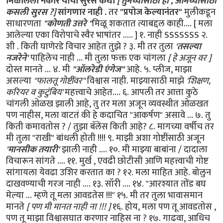
मिळालेला नकार याची सुरस कथा
[ तुमच्यासाठी हो , आमच्यासाठी
कसली सुरस ?]
सांगणार नाही .
तर
"प्रपोज केल्यानंतर"
मुलीकडून
साधारणता
"कोणती उत्तरे "
मिळू शकतात त्याबद्दल काही.... [ मला
आलेल्या एका विरोपाचे स्वैर भाषांतर ..... ] १. नाही SSSSSSS २.
शी . किती घाणेरडे विचार आहेत तुझे ? ३. मी तर तुला
'तसल्या
नजरेने'
पाहिलेच नाही ... मी तुला फक्त एक चांगला
[ हे अजून वर ]
दोस्त मानते ... ४. मी
"ऑलरेडी एंगेज"
आहे. ५. प्लीज, माझा
असल्या
"फालतू गोष्टींवर"
विश्वास नाही. माझ्यासाठी माझे
'शिक्षण,
करियर व कुटुंबिय'
महत्त्वाचे आहेत.... ६. आपली तर आत्ता कुठे
चांगली ओळख झाली आहे, तु तर मला अजून व्यवस्थीत ओळखत
पण नाहीस, मला वाटतं की हे कदाचित "आकर्षण" असावे ... ७. तु
किती कमावतोस ? / तुझा बॅलेंस किती आहे? ८. मागच्या वर्षीच तर
मी तुला "राखी" बांधली होती !!!! ९. माझी अशा गोष्टींसाठी अजून
'मानसीक तयारी'
झाली नाही .... १०. मी माझ्या बाबांना / दादाला
विचारून सांगते .... ११. मुर्ख , एवढी छोटीसी आणि महत्त्वाची गोष्ट
सांगायला येवढा उशिर करतात का ? १२. मला माहित आहे. बोलुन
दाखवण्याची गरज नाही .... १३. सॉरी .... १४. "आरश्यात तोंड बघ
मेल्या ... म्हणे तू मला आवडतेस !!!" १५. मी तर तुला भावासमान
मानते
[ पण मी मानत नाही ना !!! ]
१६. होय, मला पण तू आवडतोस ,
पण तू माझा विश्वासघात करणार नाहिस ना ? १७. गाढवा, आधिच