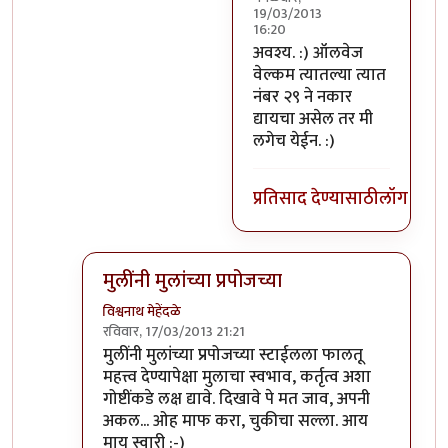
19/03/2013
16:20
In reply to
सगळे दादा न तै 
अवश्य. :) ऑलवेज
वेल्कम त्यातल्या त्यात
नंबर २९ ने नकार
द्यायचा असेल तर मी
लगेच येईन. :)
प्रतिसाद देण्यासाठी
लॉग इन क
मुलींनी मुलांच्या प्रपोजच्या
विश्वनाथ मेहेंदळे
रविवार, 17/03/2013 21:21
In reply to
काय हे?
by
पिशी अबोली
मुलींनी मुलांच्या प्रपोजच्या स्टाईलला फालतू
महत्त्व देण्यापेक्षा मुलाचा स्वभाव, कर्तृत्व अशा
गोष्टींकडे लक्ष द्यावे. दिखावे पे मत जाव, अपनी
अकल... ओह माफ करा, चुकीचा सल्ला. आय
माय स्वारी :-)