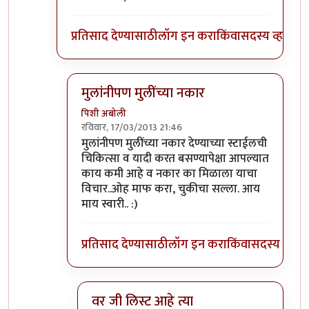
प्रतिसाद देण्यासाठी
लॉग इन करा
किंवा
सदस्य व्हा
मुलांनीपण मुलींच्या नकार
पिशी अबोली
रविवार, 17/03/2013 21:46
In reply to
मुलींनी मुलांच्या प्रपोजच्या
by
विश्वनाथ मेहे
मुलांनीपण मुलींच्या नकार देण्याच्या स्टाईलची
चिकित्सा व यादी करत बसण्यापेक्षा आपल्यात
काय कमी आहे व नकार का मिळाला याचा
विचार..ओह माफ करा, चुकीचा सल्ला. आय
माय स्वारी.. :)
प्रतिसाद देण्यासाठी
लॉग इन करा
किंवा
सदस्य व्हा
वर जी लिस्ट आहे त्या