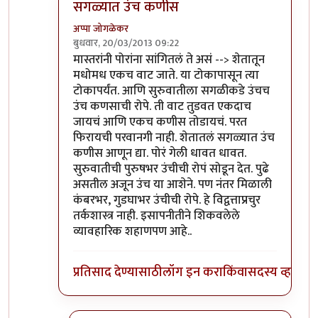
सगळ्यात उंच कणीस
अप्पा जोगळेकर
बुधवार, 20/03/2013 09:22
In reply to
काय हे?
by
पिशी अबोली
मास्तरांनी पोरांना सांगितलं ते असं --> शेतातून
मधोमध एकच वाट जाते. या टोकापासून त्या
टोकापर्यंत. आणि सुरुवातीला सगळीकडे उंचच
उंच कणसाची रोपे. ती वाट तुडवत एकदाच
जायचं आणि एकच कणीस तोडायचं. परत
फिरायची परवानगी नाही. शेतातलं सगळ्यात उंच
कणीस आणून द्या. पोरं गेली धावत धावत.
सुरुवातीची पुरुषभर उंचीची रोपं सोडून देत. पुढे
असतील अजून उंच या आशेने. पण नंतर मिळाली
कंबरभर, गुडघाभर उंचीची रोपे. हे विद्वत्ताप्रचुर
तर्कशास्त्र नाही. इसापनीतीने शिकवलेले
व्यावहारिक शहाणपण आहे..
प्रतिसाद देण्यासाठी
लॉग इन करा
किंवा
सदस्य व्हा