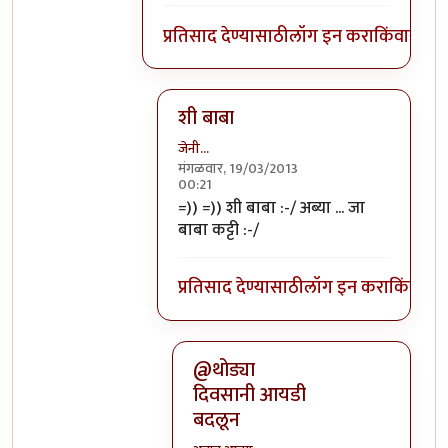
प्रतिसाद देण्यासाठी
लॉग इन करा
किंवा
सदस्य
शी बाबा
जेनी...
मंगळवार, 19/03/2013
00:21
In reply to
पूजाचे सजेशन ?
by
अभ्या..
=)) =)) शी बाबा :-/ अब्या ... जा
बाबा कट्टी :-/
प्रतिसाद देण्यासाठी
लॉग इन करा
किंवा
सदस
@थोड्या
दिवसानी आयडी
बदलून