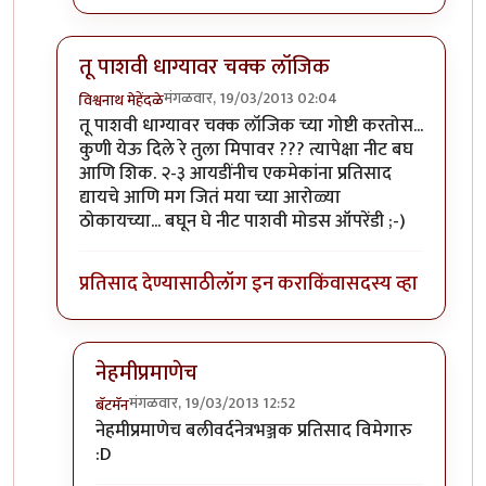
तू पाशवी धाग्यावर चक्क लॉजिक
मंगळवार, 19/03/2013 02:04
विश्वनाथ मेहेंदळे
In reply to
स्त्रीपुरुष समानता
by
सूड
तू पाशवी धाग्यावर चक्क लॉजिक च्या गोष्टी करतोस...
कुणी येऊ दिले रे तुला मिपावर ??? त्यापेक्षा नीट बघ
आणि शिक. २-३ आयडींनीच एकमेकांना प्रतिसाद
द्यायचे आणि मग जितं मया च्या आरोळ्या
ठोकायच्या... बघून घे नीट पाशवी मोडस ऑपरेंडी ;-)
प्रतिसाद देण्यासाठी
लॉग इन करा
किंवा
सदस्य व्हा
नेहमीप्रमाणेच
मंगळवार, 19/03/2013 12:52
बॅटमॅन
In reply to
तू पाशवी धाग्यावर चक्क लॉजिक
by
विश्वनाथ म
नेहमीप्रमाणेच बलीवर्दनेत्रभञ्जक प्रतिसाद विमेगारु
:D