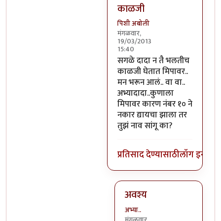
काळजी
पिशी अबोली
मंगळवार,
19/03/2013
15:40
In reply to
पूजाचे सजेशन ?
by
अ
सगळे दादा न तै भलतीच
काळजी घेतात मिपावर..
मन भरून आलं.. वा वा..
अभ्यादादा..कुणाला
मिपावर कारण नंबर १० ने
नकार द्यायचा झाला तर
तुझं नाव सांगू का?
प्रतिसाद देण्यासाठी
लॉग इन कर
अवश्य
अभ्या..
मंगळवार,