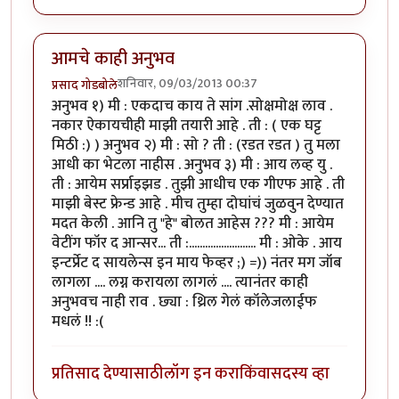
आमचे काही अनुभव
शनिवार, 09/03/2013 00:37
प्रसाद गोडबोले
अनुभव १) मी : एकदाच काय ते सांग .सोक्षमोक्ष लाव .
नकार ऐकायचीही माझी तयारी आहे . ती : ( एक घट्ट
मिठी :) ) अनुभव २) मी : सो ? ती : (रडत रडत ) तु मला
आधी का भेटला नाहीस . अनुभव ३) मी : आय लव्ह यु .
ती : आयेम सर्प्राइझड . तुझी आधीच एक गीएफ आहे . ती
माझी बेस्ट फ्रेन्ड आहे . मीच तुम्हा दोघांचं जुळवुन देण्यात
मदत केली . आनि तु "हे" बोलत आहेस ??? मी : आयेम
वेटींग फॉर द आन्सर... ती :......................... मी : ओके . आय
इन्टर्प्रेट द सायलेन्स इन माय फेव्हर ;) =)) नंतर मग जॉब
लागला .... लग्न करायला लागलं .... त्यानंतर काही
अनुभवच नाही राव . छ्या : थ्रिल गेलं कॉलेजलाईफ
मधलं !! :(
प्रतिसाद देण्यासाठी
लॉग इन करा
किंवा
सदस्य व्हा