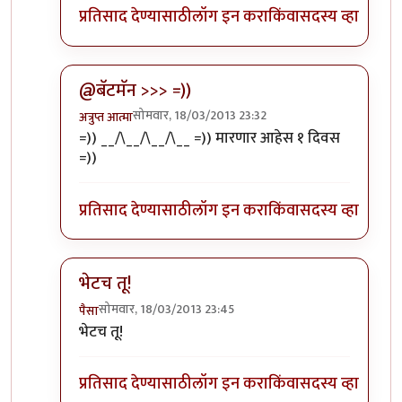
प्रतिसाद देण्यासाठी
लॉग इन करा
किंवा
सदस्य व्हा
@बॅटमॅन >>> =))
सोमवार, 18/03/2013 23:32
अत्रुप्त आत्मा
In reply to
अहो नीट लॉजिकली मुद्दे मांडले
by
बॅटमॅन
=)) __/\__/\__/\__ =)) मारणार आहेस १ दिवस
=))
प्रतिसाद देण्यासाठी
लॉग इन करा
किंवा
सदस्य व्हा
भेटच तू!
सोमवार, 18/03/2013 23:45
पैसा
In reply to
अहो नीट लॉजिकली मुद्दे मांडले
by
बॅटमॅन
भेटच तू!
प्रतिसाद देण्यासाठी
लॉग इन करा
किंवा
सदस्य व्हा