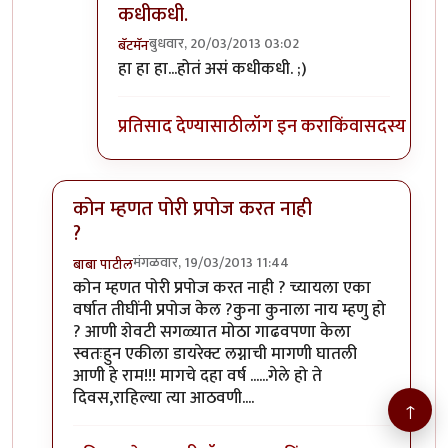
कधीकधी.
बुधवार, 20/03/2013 03:02
बॅटमॅन
In reply to
अरे खरे तर चोख उत्तर सहज देत
by
विश्वना
हा हा हा...होतं असं कधीकधी. ;)
प्रतिसाद देण्यासाठी
लॉग इन करा
किंवा
सदस्य व्हा
कोन म्हणत पोरी प्रपोज करत नाही
?
मंगळवार, 19/03/2013 11:44
बाबा पाटील
In reply to
स्त्रीपुरुष समानता
by
सूड
कोन म्हणत पोरी प्रपोज करत नाही ? च्यायला एका
वर्षात तीघींनी प्रपोज केल ?कुना कुनाला नाय म्हणु हो
? आणी शेवटी सगळ्यात मोठा गाढवपणा केला
स्वतःहुन एकीला डायरेक्ट लग्नाची मागणी घातली
आणी हे राम!!! मागचे दहा वर्ष ......गेले हो ते
दिवस,राहिल्या त्या आठवणी....
↑