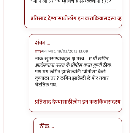
" मी नै जा :-/ " च म्ह्नायचं हं सग्ग्ळ्ळ्यांना ! ) :P
प्रतिसाद देण्यासाठी
लॉग इन करा
किंवा
सदस्य व्हा
शंका....
मंगळवार, 19/03/2013 13:09
मन१
In reply to
ए मौ लगिन झालेल्याना नसतं कै
by
जेनी...
नाक खुपसण्याबद्दल क्ष मस्व. .
ए मौ लगिन
झालेल्याना नसतं कै प्रोपोस करत कुणी
ठीक.
पण मग लगिन झालेल्यांनी "प्रोपोस" केलं
कुणाला तर ? लगिन झालेली लै पोरं तयार
भेटतिल पघ.
प्रतिसाद देण्यासाठी
लॉग इन करा
किंवा
सदस्य व्हा
ठीक....