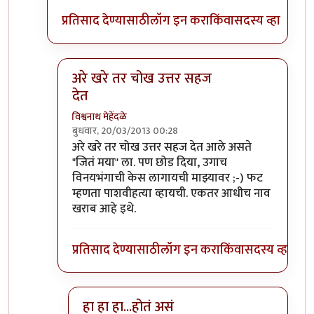
प्रतिसाद देण्यासाठी
लॉग इन करा
किंवा
सदस्य व्हा
अरे खरे तर चोख उत्तर सहज
देत
विश्वनाथ मेहेंदळे
बुधवार, 20/03/2013 00:28
In reply to
नेहमीप्रमाणेच
by
बॅटमॅन
अरे खरे तर चोख उत्तर सहज देत आले असते
"जितं मया" ला. पण छोड दिया, उगाच
विनयभंगाची केस लागायची माझ्यावर ;-) फट
म्हणता पाशवीहत्या व्हायची. एकतर आधीच नाव
खराब आहे इथे.
प्रतिसाद देण्यासाठी
लॉग इन करा
किंवा
सदस्य व्हा
हा हा हा...होतं असं