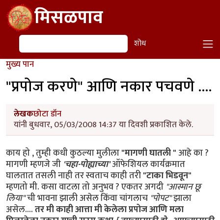
Skip to main content
मिसळपाव
शोध
शोध
मुख्य पान
"प्रपोज करणे" आणि नकार पचवणे ....
लेखक
छोटा डॉन
यांनी बुधवार, 05/03/2008 14:37 या दिवशी प्रकाशित केले.
काय हो , तुम्ही कधी कुठल्या मुलीला
"मागणी घातली "
आहे का ?
मागणी म्हणजे जी
'चहा-पोह्याच्या'
ऑफेशियल कार्यक्रमात
घालतात तसली नाही तर स्वताच काही तरी
"टाका भिडवून"
म्हणतो मी. कसा वाटला तो अनुभव ? एकतर अगदी
"आस्मान छू
लिया"
ची भावना झाली असेल किंवा चांगलाच
"पोपट"
झाला
असेल....
तर मी काही आत्ता मी केलेला प्रपोज आणि मला