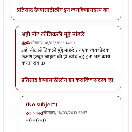
प्रतिसाद देण्यासाठी
लॉग इन करा
किंवा
सदस्य व्हा
अहो नीट लॉजिकली मुद्दे मांडले
सोमवार, 18/03/2013 14:19
बॅटमॅन
In reply to
स्त्रीपुरुष समानता
by
सूड
अहो नीट लॉजिकली मुद्दे मांडले तर एक व्यवच्छेदक
लक्षण हरवून जाईल की हो त्यांचं =)) ;):P असं काय
करता राव :D
प्रतिसाद देण्यासाठी
लॉग इन करा
किंवा
सदस्य व्हा
(No subject)
सोमवार, 18/03/2013 22:57
टवाळ कार्टा
In reply to
अहो नीट लॉजिकली मुद्दे मांडले
by
बॅटमॅन
=)) =)) =))