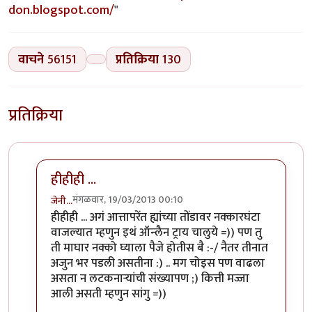
don.blogspot.com/
"
वाचने
56151
प्रतिक्रिया
130
प्रतिक्रिया
हीहीही ...
मंगळवार, 19/03/2013 00:10
जेनी...
In reply to
थॅक्यू पूजातै.. सजेशन्स देत
by
पिशी अबोली
हीहीही ... अगं आत्तापरेंत ह्यांच्या तोंडावर नक्कारघंटा
वाजल्यात म्हणुन इथं ऑन्लैन ट्राय चालुये =)) पण तु
ती माघार नक्को घ्याला पैजे होतीस बै :-/ नैतर तीनात
अजुन भर पडली असतीना :) .. मग चोइस पण वाढला
असता न लटकनार्‍यांची संख्यापण ;) कित्ती मज्जा
आली असती म्हणुन सांगु =))