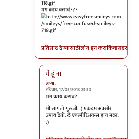
मग काय करावं???
प्रतिसाद देण्यासाठी
लॉग इन करा
किंवा
सदस्य व्हा
मै हूं ना
अभ्या..
रविवार, 17/03/2013 23:30
In reply to
@आपल्यात काय कमी आहे व नकार
मग काय करावं?
मी सांगतो गुरुजी. :) एकदम अक्सीर
उपाय देतो. लै एक्स्पीरिअयन्स हाय मला.
:)