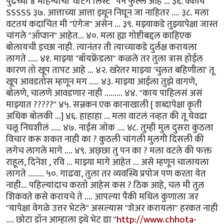
पुढच्या ४ महिन्यांची 'वेटिंग लिस्ट ' पन फुल्ल आहे ... ३६. क्काय
SSSSS ३७. आत्ताच्या आत्ता इथून निघून जा नाहितर .... ३८. मला
वटतयं कदाचित मी "एंगेज" असेन ... ३९. मझ्याकडे तुझ्यापेक्षा जास्त
चांगले "ऑप्शन" आहेत... ४०. मला ह्या गोष्टीबद्दल काहिएक
बोलायची इच्छा नाही. त्यानंतर ती त्याच्याकडे दुर्लक्ष करायला
लागते ..... ४१. माझ्या "बॉयफ्रेंडला" कळले तर तुला त्रास होईल
कारण तो खूप तापट आहे ... ४२. खरेतर माझ्या 'चुलत बहिणीला' तू
खूप आवडतोस म्हणून मग ..... ४३. माझ्या आईला तुझे वागणे,
बोलणे, चालणे आवडणार नाही ......... ४४. "काय पाहिलसं असं
माझ्यात ?????" ४५. सन्नकन एक कानाखाली [ शब्दापेक्षा कृती
अधिक बोलकी ...] ४६. हाहाहा ... मला वाटलं नव्हत की तू येवढा
चलू निघशीलं ..... ४७. नाईस जोक .... ४८. तुम्ही मुल दुसरा कुठला
विचार करू शकत नाही का ? कुठली चांगली मुलगी दिसली की
लगेच लागले मागे .... ४९. अछ्छा तु पन का ? मला वटले की फक्त
राहूल, दिनेश , रवि ... माझ्या मागे आहेत ... असे म्हणून चालायला
लागते ........ ५०. गाढवा, तुला तर व्यवस्थि प्रपोज पण करता येत
नाही... पहिल्यांदाच करतो आहेस कस ? ठिक आहे, चल मी तुल
शिकवते कसे करायचे ते .... आपल्या पैकी मधिल कुणाला जर
"यापेक्षा वेगळे उत्तर भेटले" असल्यास "शेअर करायला" हरकत नाही
.... छोटा डॉन आम्हाला इथे भेट द्या "
http://www.chhota-