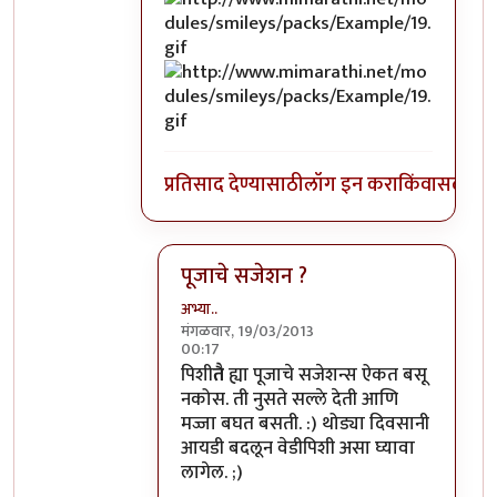
प्रतिसाद देण्यासाठी
लॉग इन करा
किंवा
सदस्य व्
पूजाचे सजेशन ?
अभ्या..
मंगळवार, 19/03/2013
00:17
In reply to
@टांगुन ठेव च्यामारी ... >>>
by
अत्
पिशी
तै
ह्या पूजाचे सजेशन्स ऐकत बसू
नकोस. ती नुसते सल्ले देती आणि
मज्जा बघत बसती. :) थोड्या दिवसानी
आयडी बदलून वेडीपिशी असा घ्यावा
लागेल. ;)