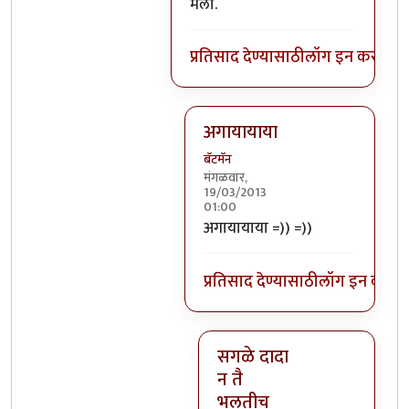
In reply to
पूजाचे सजेशन ?
by
अभ्या..
मेलो.
प्रतिसाद देण्यासाठी
लॉग इन करा
किंव
अगायायाया
बॅटमॅन
मंगळवार,
19/03/2013
01:00
In reply to
पूजाचे सजेशन ?
by
अभ्य
अगायायाया =)) =))
प्रतिसाद देण्यासाठी
लॉग इन करा
कि
सगळे दादा
न तै
भलतीच