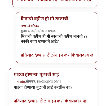
मित्राची बहीण ही मी स्वताची
अप्पा जोगळेकर
बुधवार, 20/03/2013 09:03
In reply to
मित्राची बहीण्?मित्राची बहीण
by
श्री गावसेना प्
मित्राची बहीण ही मी स्वताची बहीण मानतो
??
नक्की काय म्हणायचे आहे?
प्रतिसाद देण्यासाठी
लॉग इन करा
किंवा
सदस्य व्हा
माझ्या होणार्‍या मुलाची आई
सोमवार, 18/03/2013 01:11
पाषाणभेद
माझ्या होणार्‍या मुलाची आई बनशील का?
प्रतिसाद देण्यासाठी
लॉग इन करा
किंवा
सदस्य व्हा