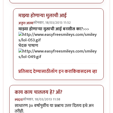
माझ्या होणार्‍या मुलाची आई
सोमवार, 18/03/2013 11:52
अत्रुप्त आत्मा
In reply to
माझ्या होणार्‍या मुलाची आई
by
पाषाणभेद
माझ्या होणार्‍या मुलाची आई बनशील का?
>>>
भेदक पाषाण
प्रतिसाद देण्यासाठी
लॉग इन करा
किंवा
सदस्य व्हा
काय काय चाललय हे? ऑ?
सोमवार, 18/03/2013 11:58
स्पंदना
साधारण ३० वर्षापुर्वीच या प्रश्नाच उत्तर दिलय इथे अन
तरीही.