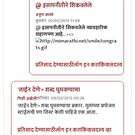
@ इसापनीतीने शिकवलेले
अत्रुप्त आत्मा
बुधवार, 20/03/2013 11:49
In reply to
सगळ्यात उंच कणीस
by
अप्पा जोगळेकर
@
इसापनीतीने शिकवलेले व्यावहारिक
शहाणपण आहे..
>>>
प्रतिसाद देण्यासाठी
लॉग इन करा
किंवा
सदस्य व्हा
'लाईन देणे'= शब्द घुमवण्याचा
शनिवार, 09/03/2013 00:26
पिशी अबोली
'लाईन देणे'= शब्द घुमवण्याचा प्रकार.. मुलांच्या प्रपोजल
स्टाईलची पण लिस्ट केली पाहिजे एक आता..
प्रतिसाद देण्यासाठी
लॉग इन करा
किंवा
सदस्य व्हा