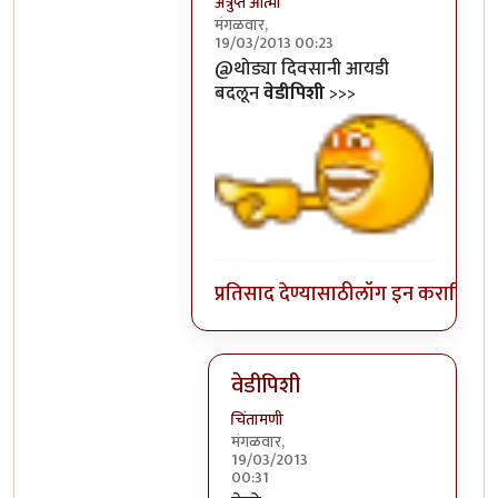
अत्रुप्त आत्मा
मंगळवार,
19/03/2013 00:23
In reply to
पूजाचे सजेशन ?
by
अभ्या..
@थोड्या दिवसानी आयडी
बदलून
वेडीपिशी
>>>
प्रतिसाद देण्यासाठी
लॉग इन करा
किंवा
स
वेडीपिशी
चिंतामणी
मंगळवार,
19/03/2013
00:31