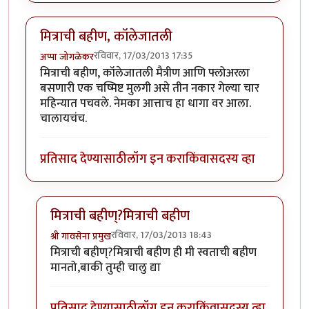
मित्राची बहीण, कॉलेजातली
रविवार, 17/03/2013 17:35
अप्पा जोगळेकर
मित्राची बहीण, कॉलेजातली मैत्रीण आणि फ्लोअरला
बसणारी एक चष्मिष्ट मुलगी असे तीन नकार गेल्या चार
महिन्यात पचवले. नेमका आत्ताच हा धागा वर आला.
चालायचंच.
प्रतिसाद देण्यासाठी
लॉग इन करा
किंवा
सदस्य व्हा
मित्राची बहीण्?मित्राची बहीण
रविवार, 17/03/2013 18:43
श्री गावसेना प्रमुख
In reply to
मित्राची बहीण, कॉलेजातली
by
अप्पा जोगळेकर
मित्राची बहीण्?मित्राची बहीण ही मी स्वताची बहीण
मानतो,बाकी तुम्ही चालु द्या
प्रतिसाद देण्यासाठी
लॉग इन करा
किंवा
सदस्य व्हा