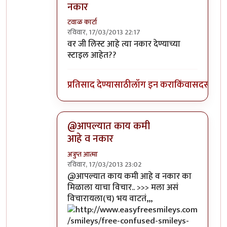
नकार
टवाळ कार्टा
रविवार, 17/03/2013 22:17
In reply to
मुलांनीपण मुलींच्या नकार
by
पिशी अबो
वर जी लिस्ट आहे त्या नकार देण्याच्या
स्टाइल आहेत??
प्रतिसाद देण्यासाठी
लॉग इन करा
किंवा
सदस्य व्हा
@आपल्यात काय कमी
आहे व नकार
अत्रुप्त आत्मा
रविवार, 17/03/2013 23:02
In reply to
मुलांनीपण मुलींच्या नकार
by
पिशी अबो
@आपल्यात काय कमी आहे व नकार का
मिळाला याचा विचार.. >>> मला असं
विचारायला(च) भय वाटतं,,,