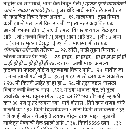
नाहीस का सांगायचं, आता वेळ निघून गेली
[ म्हणजे दुसरे कोणतेतरी
चांगले "गाढव" सापडले ]
१८. तु जर थोडे आधी सांगितले असते तर
मी कदाचित विचार केला असता .... १९. नालायका , तुझी हिंम्मत
कशी झाली मला असे विचारायची ?" [ त्यानंतर कदाचित एक
छानशी कानफाडीत ...] २०. ती : मला विचार करायला वेळ हवा
आहे ... तो : नक्की किती ? [ अजून आशा आहे तर ....] ती : ७ जन्म
.... [ यानंतर मुलगा बेशुद्ध ...] २१. नीच माणसा, मी तर एक
"विवाहित स्त्री"
आहे तरीपण .... २२. सॉरी , माझे तुझ्या मित्रावर /
छोट्या भावावर प्रेम आहे ....
२३. हा हा....हा हा हा.... हा हा हा हा ही ही
... ही ही ही ... ही ही ही ही
२४. लग्नाच्या आधी माझा असल्या
कुठल्याही फालतू गोष्टीत गुंतण्याचा विचार नाही.... २५. मातीत जा
... मला त्याची पर्वा नाही .... २६. तु माझ्यासाठी काय करू शकसिल
? २७. मी कितवी आहे? हा हा हा .... २८. मी तुझ्याबद्दल "तसला
विचार' कधी केलाच नाही ... \२९. माझ्या भावाला भेट, तो तुला
व्यवस्थित समजावून सांगेल.... ३०. का ??? "स्वाती" नाही म्हणली
का? ३१. पण तू तर "सपना च्या" मागे होतास , तिने काय थप्पड वगैरे
मारली का ? ३२. किती दिवसांकरता ? सॉरी किती तासांकरता ? ३३.
" जे काही बोलायचे आहे ते लवकर बोलुन टाक, माझ्या मुलाची
शाळेतून येण्याची वेळ झाली आहे..." ३४. कित्तीSSSS छान .... ३५.