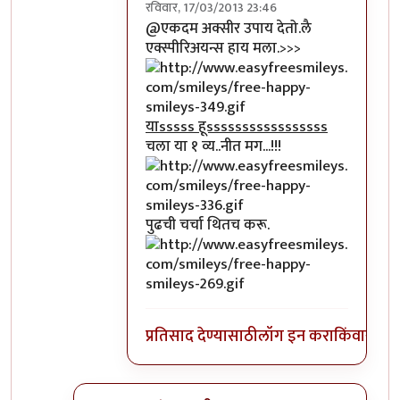
रविवार, 17/03/2013 23:46
In reply to
मै हूं ना
by
अभ्या..
@एकदम अक्सीर उपाय देतो.लै
एक्स्पीरिअयन्स हाय मला.>>>
याsssss हूsssssssssssssssss
चला या १ व्य..नीत मग...!!!
पुढची चर्चा थितच करू.
प्रतिसाद देण्यासाठी
लॉग इन करा
किंवा
सदस्य