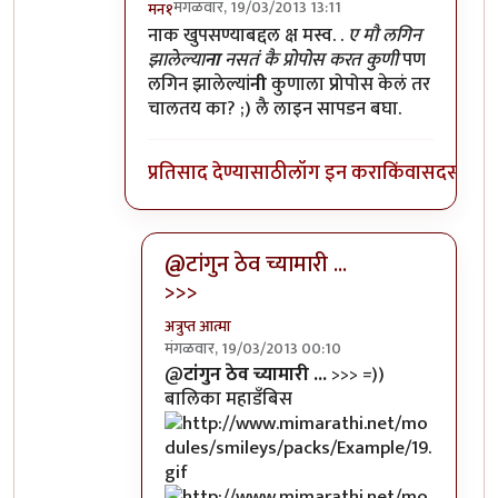
मंगळवार, 19/03/2013 13:11
मन१
In reply to
ए मौ लगिन झालेल्याना नसतं कै
by
जेनी
नाक खुपसण्याबद्दल क्ष मस्व. .
ए मौ लगिन
झालेल्या
ना
नसतं कै प्रोपोस करत कुणी
पण
लगिन झालेल्यां
नी
कुणाला प्रोपोस केलं तर
चालतय का? ;) लै लाइन सापडन बघा.
प्रतिसाद देण्यासाठी
लॉग इन करा
किंवा
सदस्य व्हा
@टांगुन ठेव च्यामारी ...
>>>
अत्रुप्त आत्मा
मंगळवार, 19/03/2013 00:10
In reply to
स्शॉल्लिड्ड जुगलबंदी चालुये
by
जेनी...
@
टांगुन ठेव च्यामारी ...
>>> =))
बालिका महाडँबिस