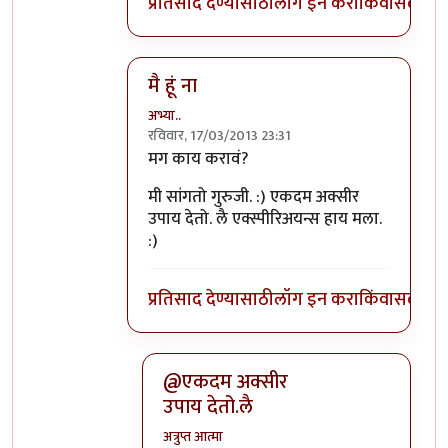
प्रतिसाद देण्यासाठी
लॉग इन करा
किंवा
सदस्य व्
मै हूं ना
अभ्या..
रविवार, 17/03/2013 23:31
In reply to
@आपल्यात काय कमी आहे व नकार
मग काय करावं?
मी सांगतो गुरुजी. :) एकदम अक्सीर
उपाय देतो. लै एक्स्पीरिअयन्स हाय मला.
:)
प्रतिसाद देण्यासाठी
लॉग इन करा
किंवा
सदस्य व्
@एकदम अक्सीर
उपाय देतो.लै
अत्रुप्त आत्मा