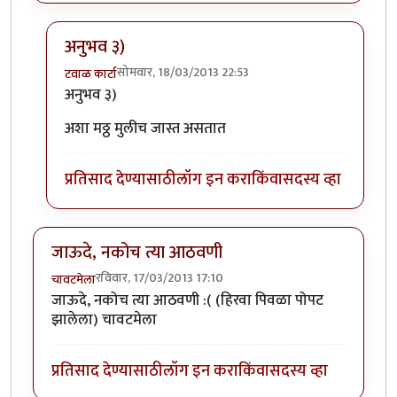
अनुभव ३)
सोमवार, 18/03/2013 22:53
टवाळ कार्टा
In reply to
आमचे काही अनुभव
by
प्रसाद गोडबोले
अनुभव ३)
अशा मठ्ठ मुलीच जास्त असतात
प्रतिसाद देण्यासाठी
लॉग इन करा
किंवा
सदस्य व्हा
जाऊदे, नकोच त्या आठवणी
रविवार, 17/03/2013 17:10
चावटमेला
जाऊदे, नकोच त्या आठवणी :( (हिरवा पिवळा पोपट
झालेला) चावटमेला
प्रतिसाद देण्यासाठी
लॉग इन करा
किंवा
सदस्य व्हा