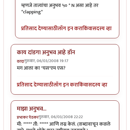
In reply to
धमाल..
by
विसोबा खेचर
म्हणजे तात्यांचा अनुभव ५० * N असा आहे तर
*clapping*
प्रतिसाद देण्यासाठी
लॉग इन करा
किंवा
सदस्य व्हा
काय दांडगा अनुभव आहे डॉन
गुरुवार, 06/03/2008 19:17
वरदा
मग आला का "यस"एम एस?
प्रतिसाद देण्यासाठी
लॉग इन करा
किंवा
सदस्य व्हा
माझा अनुभव...
गुरुवार, 06/03/2008 22:22
प्रभाकर पेठकर
मी: ***** ती: ***** आणि लग्न केलं. (शब्दावाचून कळले