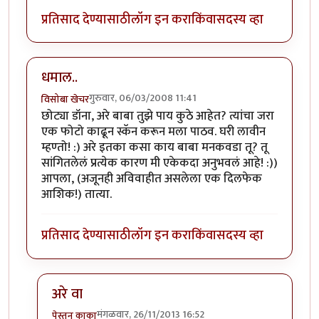
प्रतिसाद देण्यासाठी
लॉग इन करा
किंवा
सदस्य व्हा
धमाल..
गुरुवार, 06/03/2008 11:41
विसोबा खेचर
छोट्या डॉना, अरे बाबा तुझे पाय कुठे आहेत? त्यांचा जरा
एक फोटो काढून स्कॅन करून मला पाठव. घरी लावीन
म्हण्तो! :) अरे इतका कसा काय बाबा मनकवडा तू? तू
सांगितलेलं प्रत्येक कारण मी एकेकदा अनुभवलं आहे! :))
आपला, (अजूनही अविवाहीत असलेला एक दिलफेक
आशिक!) तात्या.
प्रतिसाद देण्यासाठी
लॉग इन करा
किंवा
सदस्य व्हा
अरे वा
मंगळवार, 26/11/2013 16:52
पेस्तन काका