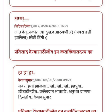
अम्म्म्.....
बुधवार, 05/03/2008 16:29
ब्रिटिश टिंग्या
जाउ देत्...नकोत त्या दुख:द आठवणी :(( (जबरा हत्ती
झालेला) छोटी टिंगी :)
प्रतिसाद देण्यासाठी
लॉग इन करा
किंवा
सदस्य व्हा
हा हा हा..
गुरुवार, 06/03/2008 09:23
केशवसुमार
In reply to
अम्म्म्.....
by
ब्रिटिश टिंग्या
जबरा हत्ती झालेला... खो.. खो.. खो.. हहपुवा..
छोटाडॉनशेठ.. कलेक्शन आवडले.. अनुभव दाणगा
दिसतोय.. केशवसुमार
प्रतिसाद देण्यासाठी
लॉग इन करा
किंवा
सदस्य व्हा