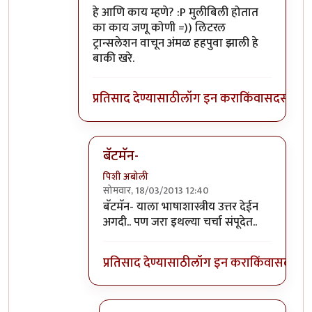
हे आणि काय म्हणे? :P मुलीबिली होतात
का काय जणू कोणी =)) लिटरल
ट्रान्सलेशन वाचून अंमळ हहपुवा झाली हे
बाकी खरे.
प्रतिसाद देण्यासाठी
लॉग इन करा
किंवा
सदस्य व्हा
बॅटमॅन-
पिशी अबोली
सोमवार, 18/03/2013 12:40
In reply to
बाकी ठीक आहे पण
by
बॅटमॅन
बॅटमॅन- याला भाषाशास्त्रीय उत्तर देईन
अगदी.. पण जरा इथल्या चर्चा संपूदेत..
प्रतिसाद देण्यासाठी
लॉग इन करा
किंवा
सदस्य व्