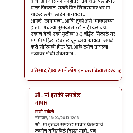
वाचा आणि शिका काहीतरी. उगाच आपले प्रपोज
मारत फिरतात. सगळे निट शिकण्यावर भर द्या.
चालले लगेच लाईन मारायला...
आपलं...लावायला.. आणि तुम्ही असे "माकडाच्या
हाती.." मधल्या पुस्तकासारखे नाही करायचे.
एकाच वेळी एका मुलीला ३-३ चॉईस मिळाले तर
मग मी पहिला लंबर लावून काय फायदा.. सगळे
कसे सीरियली होऊ देत. आले लगेच तापल्या
तव्यावर पोळी शेकायला...
प्रतिसाद देण्यासाठी
लॉग इन करा
किंवा
सदस्य व्हा
ऑ.. मी इतकी सपशेल
माघार
पिशी अबोली
सोमवार, 18/03/2013 12:18
In reply to
ए गपा रे जरा. पिशी बाईंचा तास
by
विश्वना
ऑ.. मी इतकी सपशेल माघार घेतल्याचं
कुणीच बघितलेलं दिसत नाही.. पण