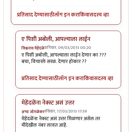
प्रतिसाद देण्यासाठी
लॉग इन करा
किंवा
सदस्य व्हा
ए पिशी अबोली, आपल्याला लाईन
शनिवार, 09/03/2013 00:20
विश्वनाथ मेहेंदळे
In reply to
मुलं पण काही कमी नमुने नसतात.
by
पिशी अबोल
ए पिशी अबोली, आपल्याला लाईन देणार का ???
बघा, विचारले सरळ. देणार होकार ??
प्रतिसाद देण्यासाठी
लॉग इन करा
किंवा
सदस्य व्हा
मेहेंदळेंना नेक्स्ट असं उत्तर
रविवार, 17/03/2013 17:39
अप्पा जोगळेकर
In reply to
मुलं पण काही कमी नमुने नसतात.
by
पिशी अबोल
मेहेंदळेंना नेक्स्ट असं उत्तर मिळणार असेल तर
मीदेखील नंबर लावत आहे.