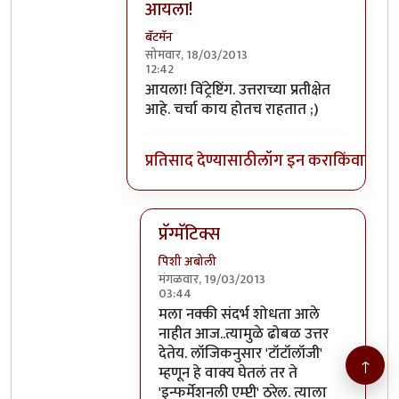
आयला!
बॅटमॅन
सोमवार, 18/03/2013
12:42
In reply to
बॅटमॅन-
by
पिशी अबोली
आयला! विंट्रेष्टिंग. उत्तराच्या प्रतीक्षेत
आहे. चर्चा काय होतच राहतात ;)
प्रतिसाद देण्यासाठी
लॉग इन करा
किंवा
सदस्य
प्रॅग्मॅटिक्स
पिशी अबोली
मंगळवार, 19/03/2013
03:44
In reply to
आयला!
by
बॅटमॅन
मला नक्की संदर्भ शोधता आले
नाहीत आज..त्यामुळे ढोबळ उत्तर
देतेय. लॉजिकनुसार 'टॉटॉलॉजी'
↑
म्हणून हे वाक्य घेतलं तर ते
'इन्फर्मेशनली एम्प्टी' ठरेल. त्याला