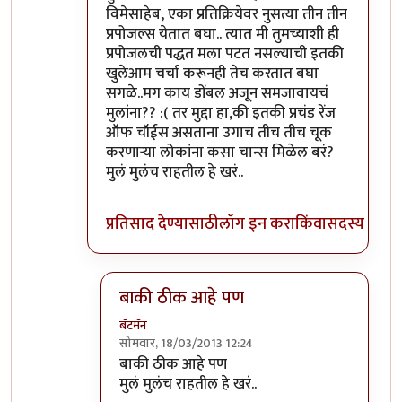
विमेसाहेब, एका प्रतिक्रियेवर नुसत्या तीन तीन
प्रपोजल्स येतात बघा.. त्यात मी तुमच्याशी ही
प्रपोजलची पद्धत मला पटत नसल्याची इतकी
खुलेआम चर्चा करूनही तेच करतात बघा
सगळे..मग काय डोंबल अजून समजावायचं
मुलांना?? :( तर मुद्दा हा,की इतकी प्रचंड रेंज
ऑफ चॉईस असताना उगाच तीच तीच चूक
करणार्‍या लोकांना कसा चान्स मिळेल बरं?
मुलं मुलंच राहतील हे खरं..
प्रतिसाद देण्यासाठी
लॉग इन करा
किंवा
सदस्य व्हा
बाकी ठीक आहे पण
बॅटमॅन
सोमवार, 18/03/2013 12:24
In reply to
ऑ.. मी इतकी सपशेल माघार
by
पिशी 
बाकी ठीक आहे पण
मुलं मुलंच राहतील हे खरं..