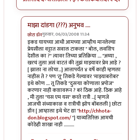
माझा दांडगा (???) अनुभव ....
गुरुवार, 06/03/2008 11:34
छोटा डॉन
In reply to
हा हा हा..
by
केशवसुमार
इकड यायच्या आधी आमच्या आम्हीच मानलेल्या
प्रेयसीला वट्टात सवाल टाकला " बोल, लवशिप
देशील का ?" त्यावर तिच्या प्रतिक्रिया .... "अय्या ,
खरचं तुला असं वाटतं की तुझं माझ्यावर प्रेम आहे ?
[ झाला ना लोचा...] आत्तापर्यंत ४ वर्षे काही म्हणला
नाहीस ते ? पण 'तू' तिकडे गेल्यावर 'माझ्याबरोबर'
इथे कोण .... तू तिकडे "दुसर्‍या कोणाला प्रपोज"
करणार नाही कशावरून ? बरं ठिक आहे. ठिक आहे
, मी तुला "यस एम यस" करते रात्री ...[ म्हणजे
आजची संध्याकाळ व रात्रीची झोप बोंबलली ] छोटा
डॉन [ आम्हाला इथे भेट द्या "
http://chhota-
don.blogspot.com/
"] याव्यतिरिक्त आमची
कोठेही शाखा नाही ...........