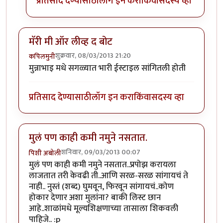
प्रतिसाद देण्यासाठी
लॉग इन करा
किंवा
सदस्य व्हा
मॅरी मी ऑर लीव्ह द बोट
शुक्रवार, 08/03/2013 21:20
कपिलमुनी
मुन्नाभाइ मधे सगळ्यात भारी ईस्टाइल सांगितली होती
प्रतिसाद देण्यासाठी
लॉग इन करा
किंवा
सदस्य व्हा
मुलं पण काही कमी नमुने नसतात.
शनिवार, 09/03/2013 00:07
पिशी अबोली
मुलं पण काही कमी नमुने नसतात..प्रपोझ करायला
लाजतात तरी केवढी ती..आणि सरळ-सरळ सांगायचं ते
नाही.. नुस्तं (शब्द) घुमवून, फिरवून सांगायचं..कोण
होकार देणार अशा मुलांना? बाकी लिस्ट छान
आहे..शाळांमधे मूल्यशिक्षणाच्या तासाला शिकवली
पाहिजे.. :p