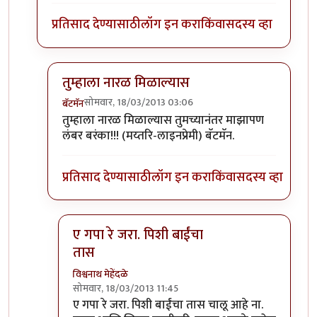
प्रतिसाद देण्यासाठी
लॉग इन करा
किंवा
सदस्य व्हा
तुम्हाला नारळ मिळाल्यास
सोमवार, 18/03/2013 03:06
बॅटमॅन
In reply to
मेहेंदळेंना नेक्स्ट असं उत्तर
by
अप्पा जोगळेकर
तुम्हाला नारळ मिळाल्यास तुमच्यानंतर माझापण
लंबर बरंका!!! (मय्तरि-लाइनप्रेमी) बॅटमॅन.
प्रतिसाद देण्यासाठी
लॉग इन करा
किंवा
सदस्य व्हा
ए गपा रे जरा. पिशी बाईंचा
तास
विश्वनाथ मेहेंदळे
सोमवार, 18/03/2013 11:45
In reply to
तुम्हाला नारळ मिळाल्यास
by
बॅटमॅन
ए गपा रे जरा. पिशी बाईंचा तास चालू आहे ना.