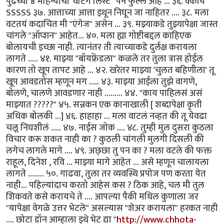
पुढच्या ४ महिन्यांची 'वेटिंग लिस्ट ' पन फुल्ल आहे ... ३६. क्काय
SSSSS ३७. आत्ताच्या आत्ता इथून निघून जा नाहितर .... ३८. मला
वटतयं कदाचित मी "एंगेज" असेन ... ३९. मझ्याकडे तुझ्यापेक्षा जास्त
चांगले "ऑप्शन" आहेत... ४०. मला ह्या गोष्टीबद्दल काहिएक
बोलायची इच्छा नाही. त्यानंतर ती त्याच्याकडे दुर्लक्ष करायला
लागते ..... ४१. माझ्या "बॉयफ्रेंडला" कळले तर तुला त्रास होईल
कारण तो खूप तापट आहे ... ४२. खरेतर माझ्या 'चुलत बहिणीला' तू
खूप आवडतोस म्हणून मग ..... ४३. माझ्या आईला तुझे वागणे,
बोलणे, चालणे आवडणार नाही ......... ४४. "काय पाहिलसं असं
माझ्यात ?????" ४५. सन्नकन एक कानाखाली [ शब्दापेक्षा कृती
अधिक बोलकी ...] ४६. हाहाहा ... मला वाटलं नव्हत की तू येवढा
चलू निघशीलं ..... ४७. नाईस जोक .... ४८. तुम्ही मुल दुसरा कुठला
विचार करू शकत नाही का ? कुठली चांगली मुलगी दिसली की
लगेच लागले मागे .... ४९. अछ्छा तु पन का ? मला वटले की फक्त
राहूल, दिनेश , रवि ... माझ्या मागे आहेत ... असे म्हणून चालायला
लागते ........ ५०. गाढवा, तुला तर व्यवस्थि प्रपोज पण करता येत
नाही... पहिल्यांदाच करतो आहेस कस ? ठिक आहे, चल मी तुल
शिकवते कसे करायचे ते .... आपल्या पैकी मधिल कुणाला जर
"यापेक्षा वेगळे उत्तर भेटले" असल्यास "शेअर करायला" हरकत नाही
.... छोटा डॉन आम्हाला इथे भेट द्या "
http://www.chhota-