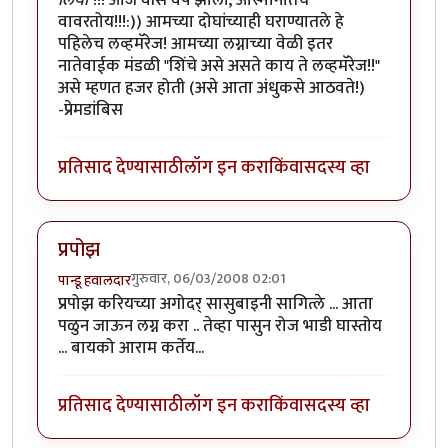
लिया
"!!! आज वीस वर्षं झाली, आस्मानातच
वावरतोय!!!:)) आमच्या दोघांच्याही घराण्यातले हे
पहिलेच लव्हमॅरेज! आमच्या लग्नाच्या वेळी इतर
नातेवाईक मंडळी "शिंचे असे असते काय ते लव्हमॅरेज!!"
असे म्हणत हजर होती (असे आता अंधुकसे आठवते!)
-प्रेमडांबिस
प्रतिसाद देण्यासाठी
लॉग इन करा
किंवा
सदस्य व्हा
प्रपोझ
गुरुवार, 06/03/2008 02:01
पान्डू हवालदार
प्रपोझ करियच्या अगोदर् सासुबाइनी सागित्ले ... आता
पळुन जाऊन लग्न करा .. तेव्हा पासुन रोज भाडी घास्तोय
... बायको आराम कर्तेय...
प्रतिसाद देण्यासाठी
लॉग इन करा
किंवा
सदस्य व्हा