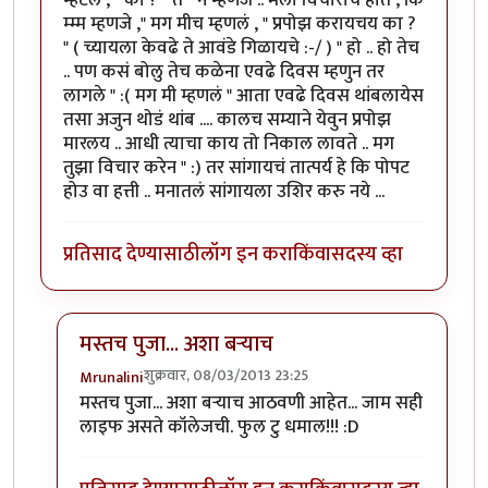
म्म्म म्हणजे ," मग मीच म्हणलं , " प्रपोझ करायचय का ?
" ( च्यायला केवढे ते आवंडे गिळायचे :-/ ) " हो .. हो तेच
.. पण कसं बोलु तेच कळेना एवढे दिवस म्हणुन तर
लागले " :( मग मी म्हणलं " आता एवढे दिवस थांबलायेस
तसा अजुन थोडं थांब .... कालच सम्याने येवुन प्रपोझ
मारलय .. आधी त्याचा काय तो निकाल लावते .. मग
तुझा विचार करेन " :) तर सांगायचं तात्पर्य हे कि पोपट
होउ वा हत्ती .. मनातलं सांगायला उशिर करु नये ...
प्रतिसाद देण्यासाठी
लॉग इन करा
किंवा
सदस्य व्हा
मस्तच पुजा... अशा बर्‍याच
शुक्रवार, 08/03/2013 23:25
Mrunalini
In reply to
मज्जा आली ....
by
जेनी...
मस्तच पुजा... अशा बर्‍याच आठवणी आहेत... जाम सही
लाइफ असते कॉलेजची. फुल टु धमाल!!! :D