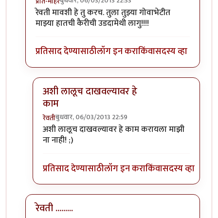
बुधवार, 06/03/2013 22:33
प्रीत-मोहर
In reply to
हा धागा योग्य व्यक्तीला
by
रेवती
रेवती मावशी हे तु करच. तुला तुझ्या गोवाभेटीत
माझ्या हातची कैरीची उडदामेथी लागु!!!!
प्रतिसाद देण्यासाठी
लॉग इन करा
किंवा
सदस्य व्हा
अशी लालूच दाखवल्यावर हे
काम
बुधवार, 06/03/2013 22:59
रेवती
In reply to
रेवती मावशी हे तु करच. तुला
by
प्रीत-मोहर
अशी लालूच दाखवल्यावर हे काम करायला माझी
ना नाही! ;)
प्रतिसाद देण्यासाठी
लॉग इन करा
किंवा
सदस्य व्हा
रेवती .........