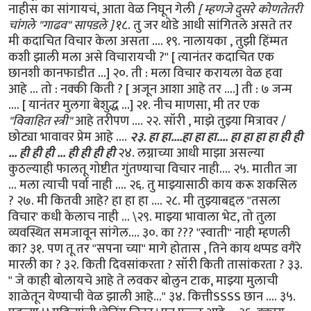
नाहीस का सांगायचं, आता वेळ निघून गेली
[ म्हणजे दुसरे कोणतेतरी
चांगले "गाढव" सापडले ]
१८. तु जर थोडे आधी सांगितले असते तर
मी कदाचित विचार केला असता .... १९. नालायका , तुझी हिंम्मत
कशी झाली मला असे विचारायची ?" [ त्यानंतर कदाचित एक
छानशी कानफाडीत ...] २०. ती : मला विचार करायला वेळ हवा
आहे ... तो : नक्की किती ? [ अजून आशा आहे तर ....] ती : ७ जन्म
.... [ यानंतर मुलगा बेशुद्ध ...] २१. नीच माणसा, मी तर एक
"विवाहित स्त्री"
आहे तरीपण .... २२. सॉरी , माझे तुझ्या मित्रावर /
छोट्या भावावर प्रेम आहे ....
२३. हा हा....हा हा हा.... हा हा हा हा ही ही
... ही ही ही ... ही ही ही ही
२४. लग्नाच्या आधी माझा असल्या
कुठल्याही फालतू गोष्टीत गुंतण्याचा विचार नाही.... २५. मातीत जा
... मला त्याची पर्वा नाही .... २६. तु माझ्यासाठी काय करू शकसिल
? २७. मी कितवी आहे? हा हा हा .... २८. मी तुझ्याबद्दल "तसला
विचार' कधी केलाच नाही ... \२९. माझ्या भावाला भेट, तो तुला
व्यवस्थित समजावून सांगेल.... ३०. का ??? "स्वाती" नाही म्हणली
का? ३१. पण तू तर "सपना च्या" मागे होतास , तिने काय थप्पड वगैरे
मारली का ? ३२. किती दिवसांकरता ? सॉरी किती तासांकरता ? ३३.
" जे काही बोलायचे आहे ते लवकर बोलुन टाक, माझ्या मुलाची
शाळेतून येण्याची वेळ झाली आहे..." ३४. कित्तीSSSS छान .... ३५.