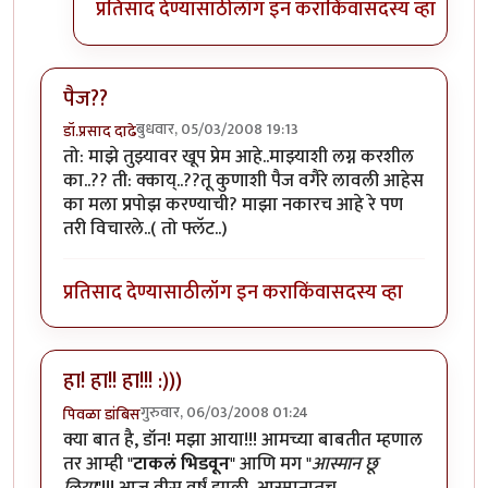
प्रतिसाद देण्यासाठी
लॉग इन करा
किंवा
सदस्य व्हा
पैज??
बुधवार, 05/03/2008 19:13
डॉ.प्रसाद दाढे
तो: माझे तुझ्यावर खूप प्रेम आहे..माझ्याशी लग्न करशील
का..?? ती: क्काय्..??तू कुणाशी पैज वगैरे लावली आहेस
का मला प्रपोझ करण्याची? माझा नकारच आहे रे पण
तरी विचारले..( तो फ्लॅट..)
प्रतिसाद देण्यासाठी
लॉग इन करा
किंवा
सदस्य व्हा
हा! हा!! हा!!! :)))
गुरुवार, 06/03/2008 01:24
पिवळा डांबिस
क्या बात है, डॉन! मझा आया!!! आमच्या बाबतीत म्हणाल
तर आम्ही "
टाकलं भिडवून
" आणि मग "
आस्मान छू