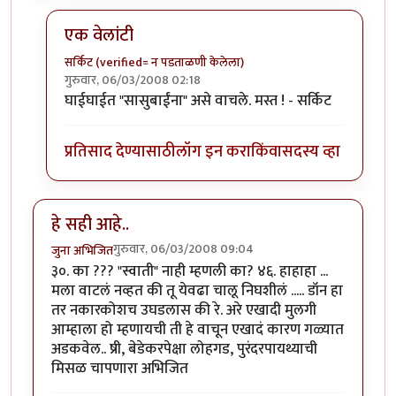
एक वेलांटी
सर्किट (verified= न पडताळणी केलेला)
गुरुवार, 06/03/2008 02:18
In reply to
प्रपोझ
by
पान्डू हवालदार
घाईघाईत "सासुबाईंना" असे वाचले. मस्त ! - सर्किट
प्रतिसाद देण्यासाठी
लॉग इन करा
किंवा
सदस्य व्हा
हे सही आहे..
गुरुवार, 06/03/2008 09:04
जुना अभिजित
३०. का ??? "स्वाती" नाही म्हणली का? ४६. हाहाहा ...
मला वाटलं नव्हत की तू येवढा चालू निघशीलं ..... डॉन हा
तर नकारकोशच उघडलास की रे. अरे एखादी मुलगी
आम्हाला हो म्हणायची ती हे वाचून एखादं कारण गळ्यात
अडकवेल.. ष्री, बेडेकरपेक्षा लोहगड, पुरंदरपायथ्याची
मिसळ चापणारा अभिजित