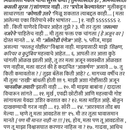
मिळालेला नकार याची सुरस कथा
[ तुमच्यासाठी हो , आमच्यासाठी
कसली सुरस ?]
सांगणार नाही .
तर
"प्रपोज केल्यानंतर"
मुलीकडून
साधारणता
"कोणती उत्तरे "
मिळू शकतात त्याबद्दल काही.... [ मला
आलेल्या एका विरोपाचे स्वैर भाषांतर ..... ] १. नाही SSSSSSS २.
शी . किती घाणेरडे विचार आहेत तुझे ? ३. मी तर तुला
'तसल्या
नजरेने'
पाहिलेच नाही ... मी तुला फक्त एक चांगला
[ हे अजून वर ]
दोस्त मानते ... ४. मी
"ऑलरेडी एंगेज"
आहे. ५. प्लीज, माझा
असल्या
"फालतू गोष्टींवर"
विश्वास नाही. माझ्यासाठी माझे
'शिक्षण,
करियर व कुटुंबिय'
महत्त्वाचे आहेत.... ६. आपली तर आत्ता कुठे
चांगली ओळख झाली आहे, तु तर मला अजून व्यवस्थीत ओळखत
पण नाहीस, मला वाटतं की हे कदाचित "आकर्षण" असावे ... ७. तु
किती कमावतोस ? / तुझा बॅलेंस किती आहे? ८. मागच्या वर्षीच तर
मी तुला "राखी" बांधली होती !!!! ९. माझी अशा गोष्टींसाठी अजून
'मानसीक तयारी'
झाली नाही .... १०. मी माझ्या बाबांना / दादाला
विचारून सांगते .... ११. मुर्ख , एवढी छोटीसी आणि महत्त्वाची गोष्ट
सांगायला येवढा उशिर करतात का ? १२. मला माहित आहे. बोलुन
दाखवण्याची गरज नाही .... १३. सॉरी .... १४. "आरश्यात तोंड बघ
मेल्या ... म्हणे तू मला आवडतेस !!!" १५. मी तर तुला भावासमान
मानते
[ पण मी मानत नाही ना !!! ]
१६. होय, मला पण तू आवडतोस ,
पण तू माझा विश्वासघात करणार नाहिस ना ? १७. गाढवा, आधिच