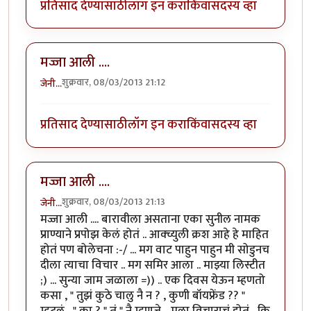
प्रतिसाद देण्यासाठी
लॉग इन करा
किंवा
सदस्य व्हा
मज्जा आली ....
शुक्रवार, 08/03/2013 21:12
जेनी...
प्रतिसाद देण्यासाठी
लॉग इन करा
किंवा
सदस्य व्हा
मज्जा आली ....
शुक्रवार, 08/03/2013 21:13
जेनी...
मज्जा आली .... बारावीला असताना एका सुनील नामक
प्राण्याने प्रपोझ केलं होतं .. आक्च्युली क्रश आहे हे माहित
होतं पण बोलेचना :-/ ... मग वाट पाहुन पाहुन मी सोडुनच
दीला त्याचा विचार .. मग समिर आला .. माझ्या लिस्टीत
;) ... सुन्या जाम जळाला =)) .. एक दिवस येऊन म्हणतो
कसा , " तुझं कुठे चालु नै न ? , कुणी बॉयफ्रेंड ?? "
म्हटलं , " का ? " तं " नै म्हणजे .. मला विचाराचं होतं , कि