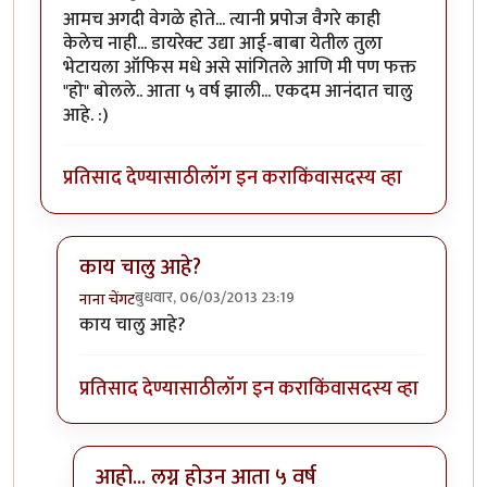
आमच अगदी वेगळे होते... त्यानी प्रपोज वैगरे काही
केलेच नाही... डायरेक्ट उद्या आई-बाबा येतील तुला
भेटायला ऑफिस मधे असे सांगितले आणि मी पण फक्त
"हो" बोलले.. आता ५ वर्ष झाली... एकदम आनंदात चालु
आहे. :)
प्रतिसाद देण्यासाठी
लॉग इन करा
किंवा
सदस्य व्हा
काय चालु आहे?
बुधवार, 06/03/2013 23:19
नाना चेंगट
In reply to
आमच अगदी वेगळे होते... त्यानी
by
Mrunalini
काय चालु आहे?
प्रतिसाद देण्यासाठी
लॉग इन करा
किंवा
सदस्य व्हा
आहो... लग्न होउन आता ५ वर्ष