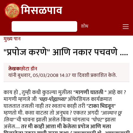
Skip to main content
मिसळपाव
शोध
शोध
मुख्य पान
"प्रपोज करणे" आणि नकार पचवणे ....
लेखक
छोटा डॉन
यांनी बुधवार, 05/03/2008 14:37 या दिवशी प्रकाशित केले.
काय हो , तुम्ही कधी कुठल्या मुलीला
"मागणी घातली "
आहे का ?
मागणी म्हणजे जी
'चहा-पोह्याच्या'
ऑफेशियल कार्यक्रमात
घालतात तसली नाही तर स्वताच काही तरी
"टाका भिडवून"
म्हणतो मी. कसा वाटला तो अनुभव ? एकतर अगदी
"आस्मान छू
लिया"
ची भावना झाली असेल किंवा चांगलाच
"पोपट"
झाला
असेल....
तर मी काही आत्ता मी केलेला प्रपोज आणि मला