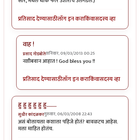
सारे, मधले धोके फार उशीराच उलगडले.)
प्रतिसाद देण्यासाठी
लॉग इन करा
किंवा
सदस्य व्हा
वाह !
शनिवार, 09/03/2013 00:25
प्रसाद गोडबोले
In reply to
माझा अनुभव...
by
प्रभाकर पेठकर
नशीबवान आहात ! God bless you !!
प्रतिसाद देण्यासाठी
लॉग इन करा
किंवा
सदस्य व्हा
हु हु हु हु हु हु........
गुरुवार, 06/03/2008 22:43
सुधीर कांदळकर
असं बोलायला कशाला पहिजे होतं? बावळटच आहेस.
मला माहित होतंच.