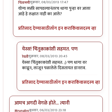
शुक्रवार, 08/03/2013 17:47
चिंतामणी
In reply to
हा धागा योग्य व्यक्तीला
by
रेवती
योग्य व्य्क्ती सापडल्यानंतरच धागा पुन्हा वर आला
आहे हे लक्षात नाही का आले?
प्रतिसाद देण्यासाठी
लॉग इन करा
किंवा
सदस्य व्हा
येस्स! चिंतुकाकांशी सहमत. पण
शुक्रवार, 08/03/2013 20:45
रेवती
In reply to
रेवती .........
by
चिंतामणी
येस्स! चिंतुकाकांशी सहमत. ;) पण धागा वर
काढून, लाजून पळालेले दिसतायत डानराव.
प्रतिसाद देण्यासाठी
लॉग इन करा
किंवा
सदस्य व्हा
आमच अगदी वेगळे होते... त्यानी
बुधवार, 06/03/2013 23:18
Mrunalini