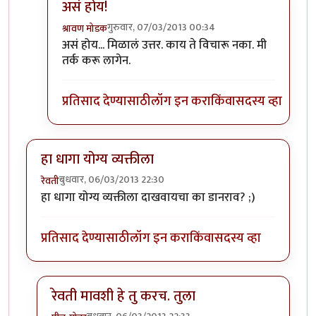
असं होय!
गुरुवार, 07/03/2013 00:34
श्रावण मोडक
In reply to
हा प्रश्न तुम्हाला पडला?
by
नाना चेंगट
असं होय... मिळालं उत्तर. काय ते विचारू नका. मी
तर्क करू लागेन.
प्रतिसाद देण्यासाठी
लॉग इन करा
किंवा
सदस्य व्हा
हा धागा योग्य व्यक्तीला
बुधवार, 06/03/2013 22:30
रेवती
हा धागा योग्य व्यक्तीला दाखवायचा का डानराव? ;)
प्रतिसाद देण्यासाठी
लॉग इन करा
किंवा
सदस्य व्हा
रेवती मावशी हे तु करच. तुला