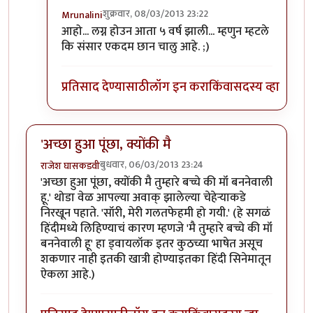
शुक्रवार, 08/03/2013 23:22
Mrunalini
In reply to
काय चालु आहे?
by
नाना चेंगट
आहो... लग्न होउन आता ५ वर्ष झाली... म्हणुन म्हटले
कि संसार एकदम छान चालु आहे. ;)
प्रतिसाद देण्यासाठी
लॉग इन करा
किंवा
सदस्य व्हा
'अच्छा हुआ पूंछा, क्योंकी मै
बुधवार, 06/03/2013 23:24
राजेश घासकडवी
'अच्छा हुआ पूंछा, क्योंकी मै तुम्हारे बच्चे की मॉं बननेवाली
हू.' थोडा वेळ आपल्या अवाक् झालेल्या चेहेऱ्याकडे
निरखून पहाते. 'सॉरी, मेरी गलतफेहमी हो गयी.' (हे सगळं
हिंदीमध्ये लिहिण्याचं कारण म्हणजे 'मै तुम्हारे बच्चे की मॉं
बननेवाली हू' हा ड्वायलॉक इतर कुठच्या भाषेत असूच
शकणार नाही इतकी खात्री होण्याइतका हिंदी सिनेमातून
ऐकला आहे.)