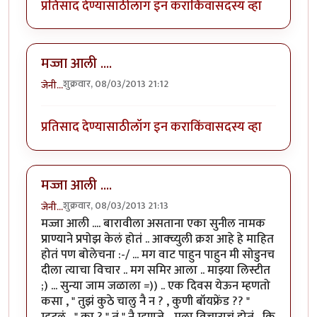
प्रतिसाद देण्यासाठी
लॉग इन करा
किंवा
सदस्य व्हा
मज्जा आली ....
शुक्रवार, 08/03/2013 21:12
जेनी...
प्रतिसाद देण्यासाठी
लॉग इन करा
किंवा
सदस्य व्हा
मज्जा आली ....
शुक्रवार, 08/03/2013 21:13
जेनी...
मज्जा आली .... बारावीला असताना एका सुनील नामक
प्राण्याने प्रपोझ केलं होतं .. आक्च्युली क्रश आहे हे माहित
होतं पण बोलेचना :-/ ... मग वाट पाहुन पाहुन मी सोडुनच
दीला त्याचा विचार .. मग समिर आला .. माझ्या लिस्टीत
;) ... सुन्या जाम जळाला =)) .. एक दिवस येऊन म्हणतो
कसा , " तुझं कुठे चालु नै न ? , कुणी बॉयफ्रेंड ?? "
म्हटलं , " का ? " तं " नै म्हणजे .. मला विचाराचं होतं , कि