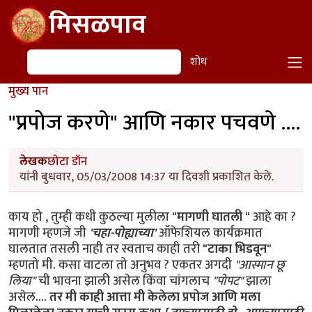
Skip to main content
मिसळपाव
शोध
शोध
मुख्य पान
"प्रपोज करणे" आणि नकार पचवणे ....
लेखक
छोटा डॉन
यांनी बुधवार, 05/03/2008 14:37 या दिवशी प्रकाशित केले.
काय हो , तुम्ही कधी कुठल्या मुलीला
"मागणी घातली "
आहे का ?
मागणी म्हणजे जी
'चहा-पोह्याच्या'
ऑफेशियल कार्यक्रमात
घालतात तसली नाही तर स्वताच काही तरी
"टाका भिडवून"
म्हणतो मी. कसा वाटला तो अनुभव ? एकतर अगदी
"आस्मान छू
लिया"
ची भावना झाली असेल किंवा चांगलाच
"पोपट"
झाला
असेल....
तर मी काही आत्ता मी केलेला प्रपोज आणि मला