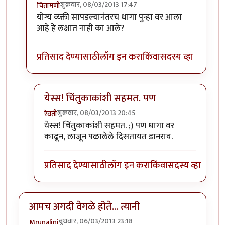
शुक्रवार, 08/03/2013 17:47
चिंतामणी
In reply to
हा धागा योग्य व्यक्तीला
by
रेवती
योग्य व्य्क्ती सापडल्यानंतरच धागा पुन्हा वर आला
आहे हे लक्षात नाही का आले?
प्रतिसाद देण्यासाठी
लॉग इन करा
किंवा
सदस्य व्हा
येस्स! चिंतुकाकांशी सहमत. पण
शुक्रवार, 08/03/2013 20:45
रेवती
In reply to
रेवती .........
by
चिंतामणी
येस्स! चिंतुकाकांशी सहमत. ;) पण धागा वर
काढून, लाजून पळालेले दिसतायत डानराव.
प्रतिसाद देण्यासाठी
लॉग इन करा
किंवा
सदस्य व्हा
आमच अगदी वेगळे होते... त्यानी
बुधवार, 06/03/2013 23:18
Mrunalini