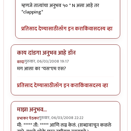
In reply to
धमाल..
by
विसोबा खेचर
म्हणजे तात्यांचा अनुभव ५० * N असा आहे तर
*clapping*
प्रतिसाद देण्यासाठी
लॉग इन करा
किंवा
सदस्य व्हा
काय दांडगा अनुभव आहे डॉन
गुरुवार, 06/03/2008 19:17
वरदा
मग आला का "यस"एम एस?
प्रतिसाद देण्यासाठी
लॉग इन करा
किंवा
सदस्य व्हा
माझा अनुभव...
गुरुवार, 06/03/2008 22:22
प्रभाकर पेठकर
मी: ***** ती: ***** आणि लग्न केलं. (शब्दावाचून कळले