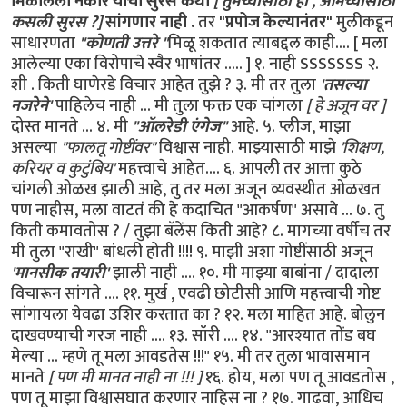
मिळालेला नकार याची सुरस कथा
[ तुमच्यासाठी हो , आमच्यासाठी
कसली सुरस ?]
सांगणार नाही .
तर
"प्रपोज केल्यानंतर"
मुलीकडून
साधारणता
"कोणती उत्तरे "
मिळू शकतात त्याबद्दल काही.... [ मला
आलेल्या एका विरोपाचे स्वैर भाषांतर ..... ] १. नाही SSSSSSS २.
शी . किती घाणेरडे विचार आहेत तुझे ? ३. मी तर तुला
'तसल्या
नजरेने'
पाहिलेच नाही ... मी तुला फक्त एक चांगला
[ हे अजून वर ]
दोस्त मानते ... ४. मी
"ऑलरेडी एंगेज"
आहे. ५. प्लीज, माझा
असल्या
"फालतू गोष्टींवर"
विश्वास नाही. माझ्यासाठी माझे
'शिक्षण,
करियर व कुटुंबिय'
महत्त्वाचे आहेत.... ६. आपली तर आत्ता कुठे
चांगली ओळख झाली आहे, तु तर मला अजून व्यवस्थीत ओळखत
पण नाहीस, मला वाटतं की हे कदाचित "आकर्षण" असावे ... ७. तु
किती कमावतोस ? / तुझा बॅलेंस किती आहे? ८. मागच्या वर्षीच तर
मी तुला "राखी" बांधली होती !!!! ९. माझी अशा गोष्टींसाठी अजून
'मानसीक तयारी'
झाली नाही .... १०. मी माझ्या बाबांना / दादाला
विचारून सांगते .... ११. मुर्ख , एवढी छोटीसी आणि महत्त्वाची गोष्ट
सांगायला येवढा उशिर करतात का ? १२. मला माहित आहे. बोलुन
दाखवण्याची गरज नाही .... १३. सॉरी .... १४. "आरश्यात तोंड बघ
मेल्या ... म्हणे तू मला आवडतेस !!!" १५. मी तर तुला भावासमान
मानते
[ पण मी मानत नाही ना !!! ]
१६. होय, मला पण तू आवडतोस ,
पण तू माझा विश्वासघात करणार नाहिस ना ? १७. गाढवा, आधिच