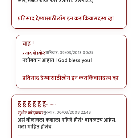
सारे, मधले धोके फार उशीराच उलगडले.)
प्रतिसाद देण्यासाठी
लॉग इन करा
किंवा
सदस्य व्हा
वाह !
शनिवार, 09/03/2013 00:25
प्रसाद गोडबोले
In reply to
माझा अनुभव...
by
प्रभाकर पेठकर
नशीबवान आहात ! God bless you !!
प्रतिसाद देण्यासाठी
लॉग इन करा
किंवा
सदस्य व्हा
हु हु हु हु हु हु........
गुरुवार, 06/03/2008 22:43
सुधीर कांदळकर
असं बोलायला कशाला पहिजे होतं? बावळटच आहेस.
मला माहित होतंच.