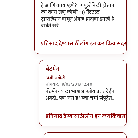
हे आणि काय म्हणे? :P मुलीबिली होतात
का काय जणू कोणी =)) लिटरल
ट्रान्सलेशन वाचून अंमळ हहपुवा झाली हे
बाकी खरे.
प्रतिसाद देण्यासाठी
लॉग इन करा
किंवा
सदस्य व्हा
बॅटमॅन-
पिशी अबोली
सोमवार, 18/03/2013 12:40
In reply to
बाकी ठीक आहे पण
by
बॅटमॅन
बॅटमॅन- याला भाषाशास्त्रीय उत्तर देईन
अगदी.. पण जरा इथल्या चर्चा संपूदेत..
प्रतिसाद देण्यासाठी
लॉग इन करा
किंवा
सदस्य व्