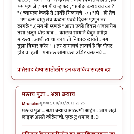
म्म्म म्हणजे ," मग मीच म्हणलं , " प्रपोझ करायचय का ?
" ( च्यायला केवढे ते आवंडे गिळायचे :-/ ) " हो .. हो तेच
.. पण कसं बोलु तेच कळेना एवढे दिवस म्हणुन तर
लागले " :( मग मी म्हणलं " आता एवढे दिवस थांबलायेस
तसा अजुन थोडं थांब .... कालच सम्याने येवुन प्रपोझ
मारलय .. आधी त्याचा काय तो निकाल लावते .. मग
तुझा विचार करेन " :) तर सांगायचं तात्पर्य हे कि पोपट
होउ वा हत्ती .. मनातलं सांगायला उशिर करु नये ...
प्रतिसाद देण्यासाठी
लॉग इन करा
किंवा
सदस्य व्हा
मस्तच पुजा... अशा बर्‍याच
शुक्रवार, 08/03/2013 23:25
Mrunalini
In reply to
मज्जा आली ....
by
जेनी...
मस्तच पुजा... अशा बर्‍याच आठवणी आहेत... जाम सही
लाइफ असते कॉलेजची. फुल टु धमाल!!! :D