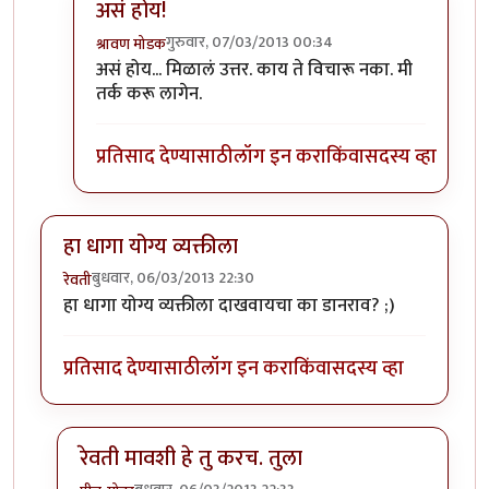
असं होय!
गुरुवार, 07/03/2013 00:34
श्रावण मोडक
In reply to
हा प्रश्न तुम्हाला पडला?
by
नाना चेंगट
असं होय... मिळालं उत्तर. काय ते विचारू नका. मी
तर्क करू लागेन.
प्रतिसाद देण्यासाठी
लॉग इन करा
किंवा
सदस्य व्हा
हा धागा योग्य व्यक्तीला
बुधवार, 06/03/2013 22:30
रेवती
हा धागा योग्य व्यक्तीला दाखवायचा का डानराव? ;)
प्रतिसाद देण्यासाठी
लॉग इन करा
किंवा
सदस्य व्हा
रेवती मावशी हे तु करच. तुला