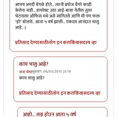
आमच अगदी वेगळे होते... त्यानी प्रपोज वैगरे काही
केलेच नाही... डायरेक्ट उद्या आई-बाबा येतील तुला
भेटायला ऑफिस मधे असे सांगितले आणि मी पण फक्त
"हो" बोलले.. आता ५ वर्ष झाली... एकदम आनंदात चालु
आहे. :)
प्रतिसाद देण्यासाठी
लॉग इन करा
किंवा
सदस्य व्हा
काय चालु आहे?
बुधवार, 06/03/2013 23:19
नाना चेंगट
In reply to
आमच अगदी वेगळे होते... त्यानी
by
Mrunalini
काय चालु आहे?
प्रतिसाद देण्यासाठी
लॉग इन करा
किंवा
सदस्य व्हा
आहो... लग्न होउन आता ५ वर्ष