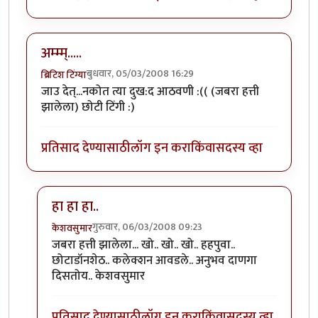
अम्म्म्.....
बुधवार, 05/03/2008 16:29
ब्रिटिश टिंग्या
जाउ देत्...नकोत त्या दुख:द आठवणी :(( (जबरा हत्ती
झालेला) छोटी टिंगी :)
प्रतिसाद देण्यासाठी
लॉग इन करा
किंवा
सदस्य व्हा
हा हा हा..
गुरुवार, 06/03/2008 09:23
केशवसुमार
In reply to
अम्म्म्.....
by
ब्रिटिश टिंग्या
जबरा हत्ती झालेला... खो.. खो.. खो.. हहपुवा..
छोटाडॉनशेठ.. कलेक्शन आवडले.. अनुभव दाणगा
दिसतोय.. केशवसुमार
प्रतिसाद देण्यासाठी
लॉग इन करा
किंवा
सदस्य व्हा