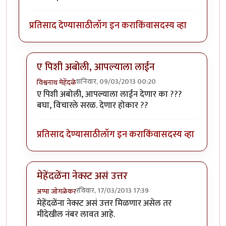
प्रतिसाद देण्यासाठी
लॉग इन करा
किंवा
सदस्य व्हा
ए पिशी अबोली, आपल्याला लाईन
शनिवार, 09/03/2013 00:20
विश्वनाथ मेहेंदळे
In reply to
मुलं पण काही कमी नमुने नसतात.
by
पिशी अबोल
ए पिशी अबोली, आपल्याला लाईन देणार का ???
बघा, विचारले सरळ. देणार होकार ??
प्रतिसाद देण्यासाठी
लॉग इन करा
किंवा
सदस्य व्हा
मेहेंदळेंना नेक्स्ट असं उत्तर
रविवार, 17/03/2013 17:39
अप्पा जोगळेकर
In reply to
मुलं पण काही कमी नमुने नसतात.
by
पिशी अबोल
मेहेंदळेंना नेक्स्ट असं उत्तर मिळणार असेल तर
मीदेखील नंबर लावत आहे.