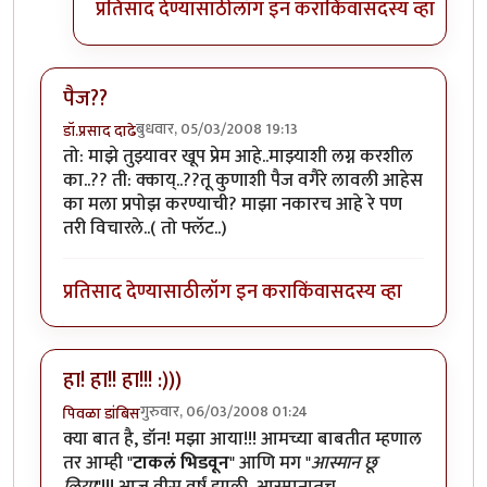
प्रतिसाद देण्यासाठी
लॉग इन करा
किंवा
सदस्य व्हा
पैज??
बुधवार, 05/03/2008 19:13
डॉ.प्रसाद दाढे
तो: माझे तुझ्यावर खूप प्रेम आहे..माझ्याशी लग्न करशील
का..?? ती: क्काय्..??तू कुणाशी पैज वगैरे लावली आहेस
का मला प्रपोझ करण्याची? माझा नकारच आहे रे पण
तरी विचारले..( तो फ्लॅट..)
प्रतिसाद देण्यासाठी
लॉग इन करा
किंवा
सदस्य व्हा
हा! हा!! हा!!! :)))
गुरुवार, 06/03/2008 01:24
पिवळा डांबिस
क्या बात है, डॉन! मझा आया!!! आमच्या बाबतीत म्हणाल
तर आम्ही "
टाकलं भिडवून
" आणि मग "
आस्मान छू