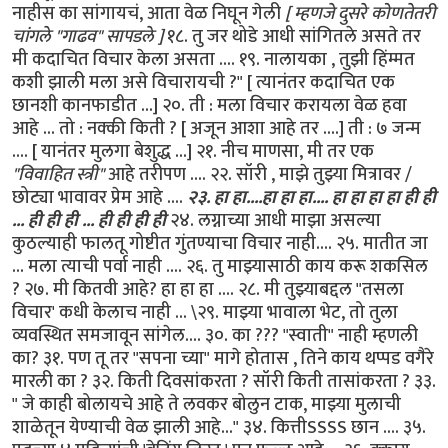
नाहीस का सांगायचं, आता वेळ निघून गेली
[ म्हणजे दुसरे कोणतेतरी
चांगले "गाढव" सापडले ]
१८. तु जर थोडे आधी सांगितले असते तर
मी कदाचित विचार केला असता .... १९. नालायका , तुझी हिंम्मत
कशी झाली मला असे विचारायची ?" [ त्यानंतर कदाचित एक
छानशी कानफाडीत ...] २०. ती : मला विचार करायला वेळ हवा
आहे ... तो : नक्की किती ? [ अजून आशा आहे तर ....] ती : ७ जन्म
.... [ यानंतर मुलगा बेशुद्ध ...] २१. नीच माणसा, मी तर एक
"विवाहित स्त्री"
आहे तरीपण .... २२. सॉरी , माझे तुझ्या मित्रावर /
छोट्या भावावर प्रेम आहे ....
२३. हा हा....हा हा हा.... हा हा हा हा ही ही
... ही ही ही ... ही ही ही ही
२४. लग्नाच्या आधी माझा असल्या
कुठल्याही फालतू गोष्टीत गुंतण्याचा विचार नाही.... २५. मातीत जा
... मला त्याची पर्वा नाही .... २६. तु माझ्यासाठी काय करू शकसिल
? २७. मी कितवी आहे? हा हा हा .... २८. मी तुझ्याबद्दल "तसला
विचार' कधी केलाच नाही ... \२९. माझ्या भावाला भेट, तो तुला
व्यवस्थित समजावून सांगेल.... ३०. का ??? "स्वाती" नाही म्हणली
का? ३१. पण तू तर "सपना च्या" मागे होतास , तिने काय थप्पड वगैरे
मारली का ? ३२. किती दिवसांकरता ? सॉरी किती तासांकरता ? ३३.
" जे काही बोलायचे आहे ते लवकर बोलुन टाक, माझ्या मुलाची
शाळेतून येण्याची वेळ झाली आहे..." ३४. कित्तीSSSS छान .... ३५.