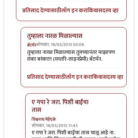
प्रतिसाद देण्यासाठी
लॉग इन करा
किंवा
सदस्य व्हा
तुम्हाला नारळ मिळाल्यास
सोमवार, 18/03/2013 03:06
बॅटमॅन
In reply to
मेहेंदळेंना नेक्स्ट असं उत्तर
by
अप्पा जोगळेकर
तुम्हाला नारळ मिळाल्यास तुमच्यानंतर माझापण
लंबर बरंका!!! (मय्तरि-लाइनप्रेमी) बॅटमॅन.
प्रतिसाद देण्यासाठी
लॉग इन करा
किंवा
सदस्य व्हा
ए गपा रे जरा. पिशी बाईंचा
तास
विश्वनाथ मेहेंदळे
सोमवार, 18/03/2013 11:45
In reply to
तुम्हाला नारळ मिळाल्यास
by
बॅटमॅन
ए गपा रे जरा. पिशी बाईंचा तास चालू आहे ना.