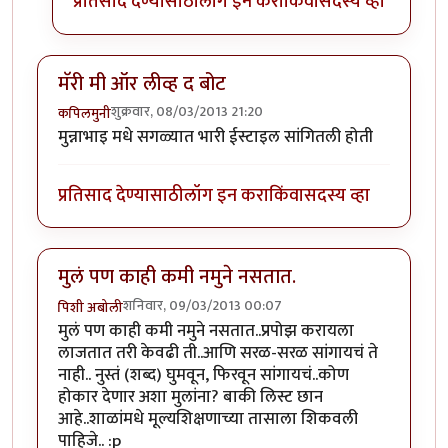
प्रतिसाद देण्यासाठी
लॉग इन करा
किंवा
सदस्य व्हा
मॅरी मी ऑर लीव्ह द बोट
शुक्रवार, 08/03/2013 21:20
कपिलमुनी
मुन्नाभाइ मधे सगळ्यात भारी ईस्टाइल सांगितली होती
प्रतिसाद देण्यासाठी
लॉग इन करा
किंवा
सदस्य व्हा
मुलं पण काही कमी नमुने नसतात.
शनिवार, 09/03/2013 00:07
पिशी अबोली
मुलं पण काही कमी नमुने नसतात..प्रपोझ करायला
लाजतात तरी केवढी ती..आणि सरळ-सरळ सांगायचं ते
नाही.. नुस्तं (शब्द) घुमवून, फिरवून सांगायचं..कोण
होकार देणार अशा मुलांना? बाकी लिस्ट छान
आहे..शाळांमधे मूल्यशिक्षणाच्या तासाला शिकवली
पाहिजे.. :p