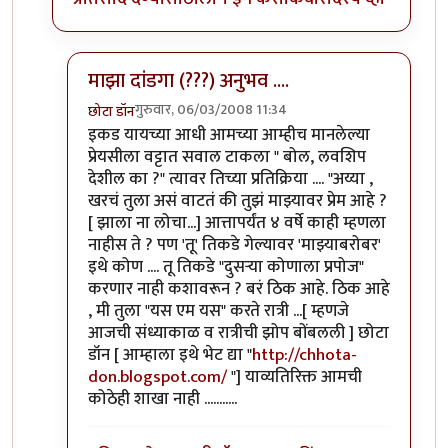
माझा दांडगा (???) अनुभव ....
गुरुवार, 06/03/2008 11:34
छोटा डॉन
In reply to
हा हा हा..
by
केशवसुमार
इकड यायच्या आधी आमच्या आम्हीच मानलेल्या
प्रेयसीला वट्टात सवाल टाकला " बोल, लवशिप
देशील का ?" त्यावर तिच्या प्रतिक्रिया .... "अय्या ,
खरचं तुला असं वाटतं की तुझं माझ्यावर प्रेम आहे ?
[ झाला ना लोचा...] आत्तापर्यंत ४ वर्षे काही म्हणला
नाहीस ते ? पण 'तू' तिकडे गेल्यावर 'माझ्याबरोबर'
इथे कोण .... तू तिकडे "दुसर्‍या कोणाला प्रपोज"
करणार नाही कशावरून ? बरं ठिक आहे. ठिक आहे
, मी तुला "यस एम यस" करते रात्री ...[ म्हणजे
आजची संध्याकाळ व रात्रीची झोप बोंबलली ] छोटा
डॉन [ आम्हाला इथे भेट द्या "
http://chhota-
don.blogspot.com/
"] याव्यतिरिक्त आमची
कोठेही शाखा नाही ...........