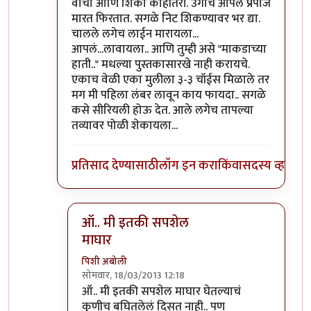
वाचा आणि शिका काहीतरी. उगाच आपले प्रपोज
मारत फिरतात. सगळे निट शिकण्यावर भर द्या.
चालले लगेच लाईन मारायला...
आपलं...लावायला.. आणि तुम्ही असे "माकडाच्या
हाती.." मधल्या पुस्तकासारखे नाही करायचे.
एकाच वेळी एका मुलीला ३-३ चॉईस मिळाले तर
मग मी पहिला लंबर लावून काय फायदा.. सगळे
कसे सीरियली होऊ देत. आले लगेच तापल्या
तव्यावर पोळी शेकायला...
प्रतिसाद देण्यासाठी
लॉग इन करा
किंवा
सदस्य व्हा
ऑ.. मी इतकी सपशेल
माघार
पिशी अबोली
सोमवार, 18/03/2013 12:18
In reply to
ए गपा रे जरा. पिशी बाईंचा तास
by
विश्वना
ऑ.. मी इतकी सपशेल माघार घेतल्याचं
कुणीच बघितलेलं दिसत नाही.. पण