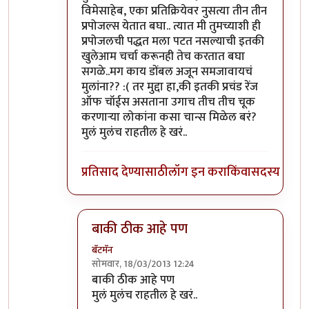
विमेसाहेब, एका प्रतिक्रियेवर नुसत्या तीन तीन
प्रपोजल्स येतात बघा.. त्यात मी तुमच्याशी ही
प्रपोजलची पद्धत मला पटत नसल्याची इतकी
खुलेआम चर्चा करूनही तेच करतात बघा
सगळे..मग काय डोंबल अजून समजावायचं
मुलांना?? :( तर मुद्दा हा,की इतकी प्रचंड रेंज
ऑफ चॉईस असताना उगाच तीच तीच चूक
करणार्‍या लोकांना कसा चान्स मिळेल बरं?
मुलं मुलंच राहतील हे खरं..
प्रतिसाद देण्यासाठी
लॉग इन करा
किंवा
सदस्य व्हा
बाकी ठीक आहे पण
बॅटमॅन
सोमवार, 18/03/2013 12:24
In reply to
ऑ.. मी इतकी सपशेल माघार
by
पिशी 
बाकी ठीक आहे पण
मुलं मुलंच राहतील हे खरं..