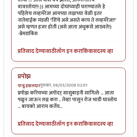
लिया
"!!! आज वीस वर्षं झाली, आस्मानातच
वावरतोय!!!:)) आमच्या दोघांच्याही घराण्यातले हे
पहिलेच लव्हमॅरेज! आमच्या लग्नाच्या वेळी इतर
नातेवाईक मंडळी "शिंचे असे असते काय ते लव्हमॅरेज!!"
असे म्हणत हजर होती (असे आता अंधुकसे आठवते!)
-प्रेमडांबिस
प्रतिसाद देण्यासाठी
लॉग इन करा
किंवा
सदस्य व्हा
प्रपोझ
गुरुवार, 06/03/2008 02:01
पान्डू हवालदार
प्रपोझ करियच्या अगोदर् सासुबाइनी सागित्ले ... आता
पळुन जाऊन लग्न करा .. तेव्हा पासुन रोज भाडी घास्तोय
... बायको आराम कर्तेय...
प्रतिसाद देण्यासाठी
लॉग इन करा
किंवा
सदस्य व्हा