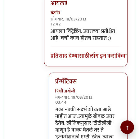
आयला!
बॅटमॅन
सोमवार, 18/03/2013
12:42
In reply to
बॅटमॅन-
by
पिशी अबोली
आयला! विंट्रेष्टिंग. उत्तराच्या प्रतीक्षेत
आहे. चर्चा काय होतच राहतात ;)
प्रतिसाद देण्यासाठी
लॉग इन करा
किंवा
सदस्य
प्रॅग्मॅटिक्स
पिशी अबोली
मंगळवार, 19/03/2013
03:44
In reply to
आयला!
by
बॅटमॅन
मला नक्की संदर्भ शोधता आले
नाहीत आज..त्यामुळे ढोबळ उत्तर
देतेय. लॉजिकनुसार 'टॉटॉलॉजी'
↑
म्हणून हे वाक्य घेतलं तर ते
'इन्फर्मेशनली एम्प्टी' ठरेल. त्याला