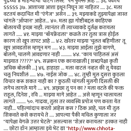
पुढच्या ४ महिन्यांची 'वेटिंग लिस्ट ' पन फुल्ल आहे ... ३६. क्काय
SSSSS ३७. आत्ताच्या आत्ता इथून निघून जा नाहितर .... ३८. मला
वटतयं कदाचित मी "एंगेज" असेन ... ३९. मझ्याकडे तुझ्यापेक्षा जास्त
चांगले "ऑप्शन" आहेत... ४०. मला ह्या गोष्टीबद्दल काहिएक
बोलायची इच्छा नाही. त्यानंतर ती त्याच्याकडे दुर्लक्ष करायला
लागते ..... ४१. माझ्या "बॉयफ्रेंडला" कळले तर तुला त्रास होईल
कारण तो खूप तापट आहे ... ४२. खरेतर माझ्या 'चुलत बहिणीला' तू
खूप आवडतोस म्हणून मग ..... ४३. माझ्या आईला तुझे वागणे,
बोलणे, चालणे आवडणार नाही ......... ४४. "काय पाहिलसं असं
माझ्यात ?????" ४५. सन्नकन एक कानाखाली [ शब्दापेक्षा कृती
अधिक बोलकी ...] ४६. हाहाहा ... मला वाटलं नव्हत की तू येवढा
चलू निघशीलं ..... ४७. नाईस जोक .... ४८. तुम्ही मुल दुसरा कुठला
विचार करू शकत नाही का ? कुठली चांगली मुलगी दिसली की
लगेच लागले मागे .... ४९. अछ्छा तु पन का ? मला वटले की फक्त
राहूल, दिनेश , रवि ... माझ्या मागे आहेत ... असे म्हणून चालायला
लागते ........ ५०. गाढवा, तुला तर व्यवस्थि प्रपोज पण करता येत
नाही... पहिल्यांदाच करतो आहेस कस ? ठिक आहे, चल मी तुल
शिकवते कसे करायचे ते .... आपल्या पैकी मधिल कुणाला जर
"यापेक्षा वेगळे उत्तर भेटले" असल्यास "शेअर करायला" हरकत नाही
.... छोटा डॉन आम्हाला इथे भेट द्या "
http://www.chhota-