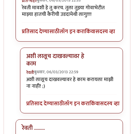
बुधवार, 06/03/2013 22:33
प्रीत-मोहर
In reply to
हा धागा योग्य व्यक्तीला
by
रेवती
रेवती मावशी हे तु करच. तुला तुझ्या गोवाभेटीत
माझ्या हातची कैरीची उडदामेथी लागु!!!!
प्रतिसाद देण्यासाठी
लॉग इन करा
किंवा
सदस्य व्हा
अशी लालूच दाखवल्यावर हे
काम
बुधवार, 06/03/2013 22:59
रेवती
In reply to
रेवती मावशी हे तु करच. तुला
by
प्रीत-मोहर
अशी लालूच दाखवल्यावर हे काम करायला माझी
ना नाही! ;)
प्रतिसाद देण्यासाठी
लॉग इन करा
किंवा
सदस्य व्हा
रेवती .........