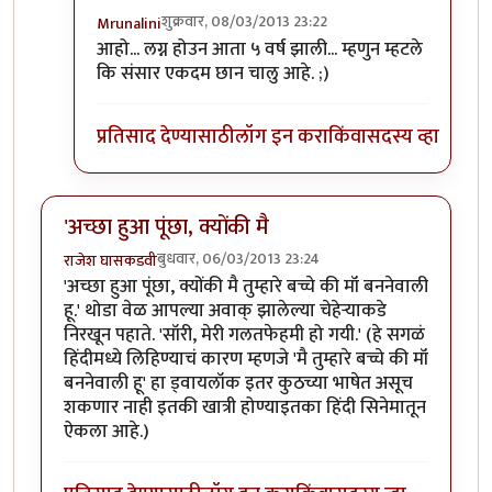
शुक्रवार, 08/03/2013 23:22
Mrunalini
In reply to
काय चालु आहे?
by
नाना चेंगट
आहो... लग्न होउन आता ५ वर्ष झाली... म्हणुन म्हटले
कि संसार एकदम छान चालु आहे. ;)
प्रतिसाद देण्यासाठी
लॉग इन करा
किंवा
सदस्य व्हा
'अच्छा हुआ पूंछा, क्योंकी मै
बुधवार, 06/03/2013 23:24
राजेश घासकडवी
'अच्छा हुआ पूंछा, क्योंकी मै तुम्हारे बच्चे की मॉं बननेवाली
हू.' थोडा वेळ आपल्या अवाक् झालेल्या चेहेऱ्याकडे
निरखून पहाते. 'सॉरी, मेरी गलतफेहमी हो गयी.' (हे सगळं
हिंदीमध्ये लिहिण्याचं कारण म्हणजे 'मै तुम्हारे बच्चे की मॉं
बननेवाली हू' हा ड्वायलॉक इतर कुठच्या भाषेत असूच
शकणार नाही इतकी खात्री होण्याइतका हिंदी सिनेमातून
ऐकला आहे.)