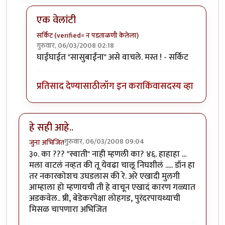
एक वेलांटी
सर्किट (verified= न पडताळणी केलेला)
गुरुवार, 06/03/2008 02:18
In reply to
प्रपोझ
by
पान्डू हवालदार
घाईघाईत "सासुबाईंना" असे वाचले. मस्त ! - सर्किट
प्रतिसाद देण्यासाठी
लॉग इन करा
किंवा
सदस्य व्हा
हे सही आहे..
गुरुवार, 06/03/2008 09:04
जुना अभिजित
३०. का ??? "स्वाती" नाही म्हणली का? ४६. हाहाहा ...
मला वाटलं नव्हत की तू येवढा चालू निघशीलं ..... डॉन हा
तर नकारकोशच उघडलास की रे. अरे एखादी मुलगी
आम्हाला हो म्हणायची ती हे वाचून एखादं कारण गळ्यात
अडकवेल.. ष्री, बेडेकरपेक्षा लोहगड, पुरंदरपायथ्याची
मिसळ चापणारा अभिजित