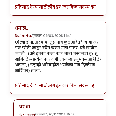
प्रतिसाद देण्यासाठी
लॉग इन करा
किंवा
सदस्य व्हा
धमाल..
गुरुवार, 06/03/2008 11:41
विसोबा खेचर
छोट्या डॉना, अरे बाबा तुझे पाय कुठे आहेत? त्यांचा जरा
एक फोटो काढून स्कॅन करून मला पाठव. घरी लावीन
म्हण्तो! :) अरे इतका कसा काय बाबा मनकवडा तू? तू
सांगितलेलं प्रत्येक कारण मी एकेकदा अनुभवलं आहे! :))
आपला, (अजूनही अविवाहीत असलेला एक दिलफेक
आशिक!) तात्या.
प्रतिसाद देण्यासाठी
लॉग इन करा
किंवा
सदस्य व्हा
अरे वा
मंगळवार, 26/11/2013 16:52
पेस्तन काका