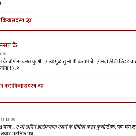
)
ा
किंवा
सदस्य व्हा
 नसतं कै
0:19
्रोपोस कर्नर
by
कवितानागेश
 कै प्रोपोस करत कुणी :-/ त्यामुळे तु नी मी कटाप बै :-/ अबोलीची लिश्ट
्यांना ! ) :P
इन करा
किंवा
सदस्य व्हा
013 13:09
िन झालेल्याना नसतं कै
by
जेनी...
ष मस्व. .
ए मौ लगिन झालेल्याना नसतं कै प्रोपोस करत कुणी
ठीक. पण मग लगिन
ं तयार भेटतिल पघ.