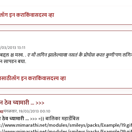
लॉग इन करा
किंवा
सदस्य व्हा
9/03/2013 13:11
 मौ लगिन झालेल्याना नसतं कै
by
जेनी...
्दल क्ष मस्व. .
ए मौ लगिन झालेल्या
ना
नसतं कै प्रोपोस करत कुणी
पण लगिन 
इन सापडन बघा.
यासाठी
लॉग इन करा
किंवा
सदस्य व्हा
न ठेव च्यामारी ... >>>
मंगळवार, 19/03/2013 00:10
्मा
ly to
स्शॉल्लिड्ड जुगलबंदी चालुये
by
जेनी...
न ठेव च्यामारी ...
>>> =)) बालिका महाडँबिस