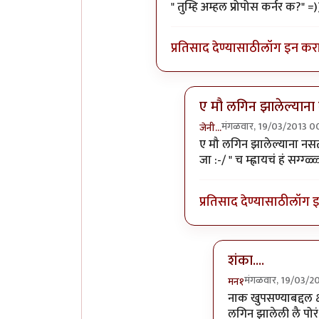
In reply to
हीहीही ...
by
जेनी...
" तुम्हि अम्हल प्रोपोस कर्नर क?" =)
प्रतिसाद देण्यासाठी
लॉग इन कर
ए मौ लगिन झालेल्याना
मंगळवार, 19/03/2013 0
जेनी...
In reply to
" तुम्हि अम्हल प
ए मौ लगिन झालेल्याना नसतं
जा :-/ " च म्ह्नायचं हं सग्ग्ळ्ळ
प्रतिसाद देण्यासाठी
लॉग 
शंका....
मंगळवार, 19/03/2
मन१
In reply to
ए मौ लग
नाक खुपसण्याबद्दल क्
लगिन झालेली लै पोर