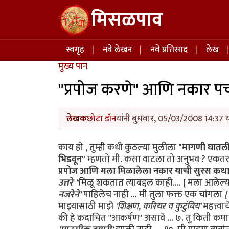
Skip to main content
मिसळपाव
Main navigation
स्वगृह
नवे लेखन
नवे प्रतिसाद
लेख
मुख्य पान
"प्रपोज करणे" आणि नकार पचव
लेखक
छोटा डॉन
यांनी बुधवार, 05/03/2008 14:37 य
काय हो , तुम्ही कधी कुठल्या मुलीला
"मागणी घातली
भिडवून"
म्हणतो मी. कसा वाटला तो अनुभव ? एक
प्रपोज आणि मला मिळालेला नकार याची सुरस कथ
उत्तरे "
मिळू शकतात त्याबद्दल काही.... [ मला आलेल्या
नजरेने'
पाहिलेच नाही ... मी तुला फक्त एक चांगला
[
माझ्यासाठी माझे
'शिक्षण, करियर व कुटुंबिय'
महत्त्व
की हे कदाचित "आकर्षण" असावे ... ७. तु किती कमावत