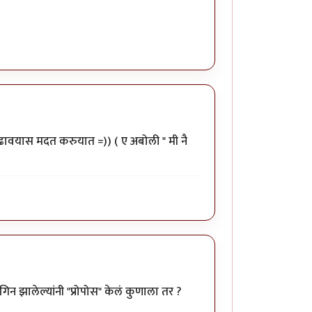
 वाढावयास मदत करुयात =)) ( ए अबोली " मी नै
 झालेल्यांनी "प्रोपोस" केलं कुणाला तर ?