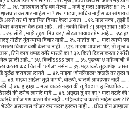
ंना / दादाला विचारून सांगते .... ११. मुर्ख , एवढी छोटीसी आणि महत्त्
री .... १४. "आरश्यात तोंड बघ मेल्या ... म्हणे तू मला आवडतेस !!!" १
श्वासघात करणार नाहिस ना ? १७. गाढवा, आधिच नाहीस का सांगायचं
ले असते तर मी कदाचित विचार केला असता .... १९. नालायका , तुझी ह
 करायला वेळ हवा आहे ... तो : नक्की किती ? [ अजून आशा आहे तर ....] 
. २२. सॉरी , माझे तुझ्या मित्रावर / छोट्या भावावर प्रेम आहे ....
२३. हा ह
ू गोष्टीत गुंतण्याचा विचार नाही.... २५. मातीत जा ... मला त्याची पर
ल "तसला विचार' कधी केलाच नाही ... \२९. माझ्या भावाला भेट, तो तुला व
ोतास , तिने काय थप्पड वगैरे मारली का ? ३२. किती दिवसांकरता ? सॉर
ळ झाली आहे..." ३४. कित्तीSSSS छान .... ३५. पुढच्या ४ महिन्यांची 'व
मला वटतयं कदाचित मी "एंगेज" असेन ... ३९. मझ्याकडे तुझ्यापेक्षा जास्त
े दुर्लक्ष करायला लागते ..... ४१. माझ्या "बॉयफ्रेंडला" कळले तर तुल
.... ४३. माझ्या आईला तुझे वागणे, बोलणे, चालणे आवडणार नाही ......
...] ४६. हाहाहा ... मला वाटलं नव्हत की तू येवढा चलू निघशीलं .....
ी की लगेच लागले मागे .... ४९. अछ्छा तु पन का ? मला वटले की फक्त 
र व्यवस्थि प्रपोज पण करता येत नाही... पहिल्यांदाच करतो आहेस कस ? 
 भेटले" असल्यास "शेअर करायला" हरकत नाही .... छोटा डॉन आम्हाला इथ