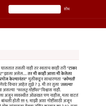
शोध
शोध
 घालतात तसली नाही तर स्वताच काही तरी
"टाका
ट"
झाला असेल....
तर मी काही आत्ता मी केलेला
प्रपोज केल्यानंतर"
मुलीकडून साधारणता
"कोणती
ाणेरडे विचार आहेत तुझे ? ३. मी तर तुला
'तसल्या
झा असल्या
"फालतू गोष्टींवर"
विश्वास नाही.
र मला अजून व्यवस्थीत ओळखत पण नाहीस, मला वाटतं
बांधली होती !!!! ९. माझी अशा गोष्टींसाठी अजून