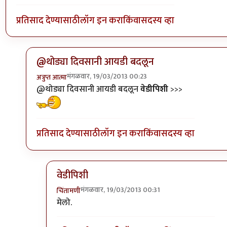
प्रतिसाद देण्यासाठी
लॉग इन करा
किंवा
सदस्य व्हा
@थोड्या दिवसानी आयडी बदलून
मंगळवार, 19/03/2013 00:23
अत्रुप्त आत्मा
In reply to
पूजाचे सजेशन ?
by
अभ्या..
@थोड्या दिवसानी आयडी बदलून
वेडीपिशी
>>>
प्रतिसाद देण्यासाठी
लॉग इन करा
किंवा
सदस्य व्हा
वेडीपिशी
मंगळवार, 19/03/2013 00:31
चिंतामणी
In reply to
पूजाचे सजेशन ?
by
अभ्या..
मेलो.