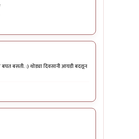
्जा बघत बसती. :) थोड्या दिवसानी आयडी बदलून