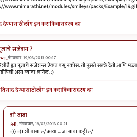
द देण्यासाठी
लॉग इन करा
किंवा
सदस्य व्हा
पूजाचे सजेशन ?
मंगळवार, 19/03/2013 00:17
भ्या..
n reply to
@टांगुन ठेव च्यामारी ... >>>
by
अत्रुप्त आत्मा
िशी
तै
ह्या पूजाचे सजेशन्स ऐकत बसू नकोस. ती नुसते सल्ले देती आणि मज
ेडीपिशी असा घ्यावा लागेल. ;)
्रतिसाद देण्यासाठी
लॉग इन करा
किंवा
सदस्य व्हा
शी बाबा
मंगळवार, 19/03/2013 00:21
जेनी...
In reply to
पूजाचे सजेशन ?
by
अभ्या..
=)) =)) शी बाबा :-/ अब्या ... जा बाबा कट्टी :-/