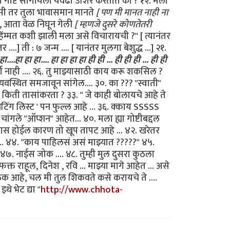
वाची गोष्ट सांगायला येवढा उशिर करतात का ? १२. मला
५. मी तर तुला भावासमान मानते
[ पण मी मानत नाही ना
, आता वेळ निघून गेली
[ म्हणजे दुसरे कोणतेतरी
िंम्मत कशी झाली मला असे विचारायची ?" [ त्यानंतर
ती : ७ जन्म .... [ यानंतर मुलगा बेशुद्ध ...] २१.
ा....हा हा हा.... हा हा हा हा ही ही ... ही ही ही ... ही ही
्वा नाही .... २६. तु माझ्यासाठी काय करू शकसिल ?
्यवस्थित समजावून सांगेल.... ३०. का ??? "स्वाती"
ी किती तासांकरता ? ३३. " जे काही बोलायचे आहे ते
ेटिंग लिस्ट ' पन फुल्ल आहे ... ३६. क्काय SSSSS
 चांगले "ऑप्शन" आहेत... ४०. मला ह्या गोष्टीबद्दल
ा त्रास होईल कारण तो खूप तापट आहे ... ४२. खरेतर
... ४४. "काय पाहिलसं असं माझ्यात ?????" ४५.
 ४७. नाईस जोक .... ४८. तुम्ही मुल दुसरा कुठला
राहूल, दिनेश , रवि ... माझ्या मागे आहेत ... असे
ठिक आहे, चल मी तुल शिकवते कसे करायचे ते ....
े भेट द्या "
http://www.chhota-