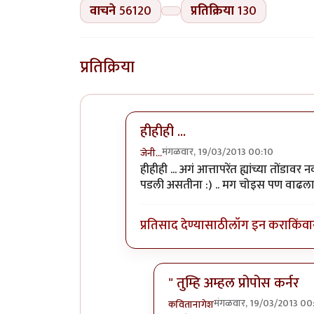
वाचने
56120
प्रतिक्रिया
130
प्रतिक्रिया
हीहीही ...
मंगळवार, 19/03/2013 00:10
जेनी...
In reply to
थॅक्यू पूजातै.. सजेशन्स देत
b
हीहीही ... अगं आत्तापरेंत ह्यांच्या तोंडा
पडली असतीना :) .. मग चोइस पण वाढला अस
प्रतिसाद देण्यासाठी
लॉग इन करा
किंवा
" तुम्हि अम्हल प्रोपोस कर्नर
मंगळवार, 19/03/2013 00
कवितानागेश