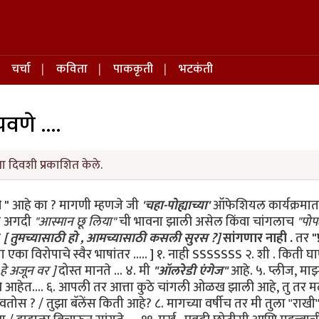
चर्चा
कविता
पाककृती
भटकंती
णे ....
ा दिवशी प्रकाशित केले.
 "
आहे का ? मागणी म्हणजे जी
'चहा-पोह्याच्या'
ऑफेशियल कार्यक्रमात
तर अगदी
"आस्मान छू लिया"
ची भावना झाली असेल किंवा चांगलाच
"पोप
ा
[ तुमच्यासाठी हो , आमच्यासाठी कसली सुरस ?]
सांगणार नाही .
तर
"
 एका विरोपाचे स्वैर भाषांतर ..... ] १. नाही SSSSSSS २. शी . किती घ
 हे अजून वर ]
दोस्त मानते ... ४. मी
"ऑलरेडी एंगेज"
आहे. ५. प्लीज, मा
ाचे आहेत.... ६. आपली तर आत्ता कुठे चांगली ओळख झाली आहे, तु त
ोस ? / तुझा बॅलेंस किती आहे? ८. मागच्या वर्षीच तर मी तुला "राखी" 