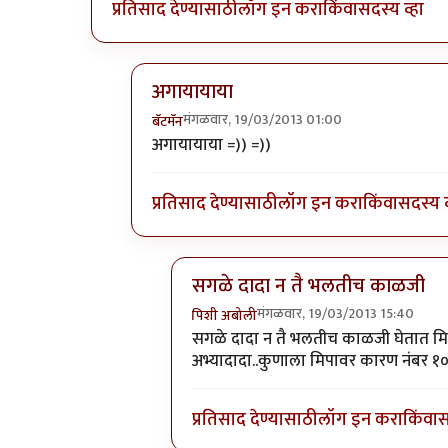
प्रतिसाद देण्यासाठी
लॉग इन करा
किंवा
सदस्य व्हा
अगायायाया
मंगळवार, 19/03/2013 01:00
बॅटमॅन
In reply to
पूजाचे सजेशन ?
by
अभ्या..
अगायायाया =)) =))
प्रतिसाद देण्यासाठी
लॉग इन करा
किंवा
सदस्य व
सगळे दादा न तै भलतीच काळजी
मंगळवार, 19/03/2013 15:40
पिशी अबोली
In reply to
पूजाचे सजेशन ?
by
अभ्या..
सगळे दादा न तै भलतीच काळजी घेतात मिपा
अभ्यादादा..कुणाला मिपावर कारण नंबर १० 
प्रतिसाद देण्यासाठी
लॉग इन करा
किंवा
स