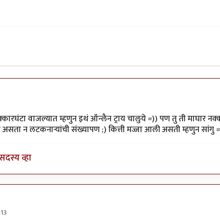
y
पिशी अबोली
वर नक्कारघंटा वाजल्यात म्हणुन इथं ऑन्लैन ट्राय चालुये =)) पण तु ती माघार न
ता न लटकनार्‍यांची संख्यापण ;) कित्ती मज्जा आली असती म्हणुन सांगु =
सदस्य व्हा
:13