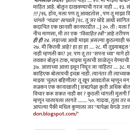
'मानसीक तयारी'
झाली नाही .... १०. मी माझ्या बाबा
माहित आहे. बोलुन दाखवण्याची गरज नाही .... १३. सॉ
!!! ]
१६. होय, मला पण तू आवडतोस , पण तू माझा वि
चांगले "गाढव" सापडले ]
१८. तु जर थोडे आधी सांगित
कदाचित एक छानशी कानफाडीत ...] २०. ती : मला विचार
नीच माणसा, मी तर एक
"विवाहित स्त्री"
आहे तरीपण ...
ही ही
२४. लग्नाच्या आधी माझा असल्या कुठल्याही फालत
२७. मी कितवी आहे? हा हा हा .... २८. मी तुझ्याबद्द
नाही म्हणली का? ३१. पण तू तर "सपना च्या" मागे ह
लवकर बोलुन टाक, माझ्या मुलाची शाळेतून येण्याची वे
३७. आत्ताच्या आत्ता इथून निघून जा नाहितर .... ३८. 
काहिएक बोलायची इच्छा नाही. त्यानंतर ती त्याच्याकड
माझ्या 'चुलत बहिणीला' तू खूप आवडतोस म्हणून मग .
सन्नकन एक कानाखाली [ शब्दापेक्षा कृती अधिक बोलकी 
विचार करू शकत नाही का ? कुठली चांगली मुलगी दिसल
म्हणून चालायला लागते ........ ५०. गाढवा, तुला त
आपल्या पैकी मधिल कुणाला जर "यापेक्षा वेगळे उत्तर
don.blogspot.com/
"