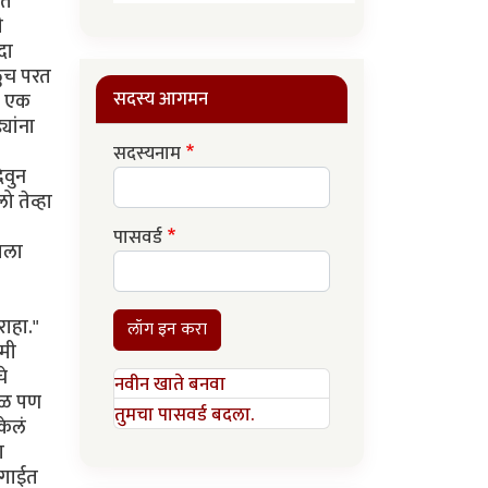
सदस्य आगमन
सदस्यनाम
पासवर्ड
लॉग इन करा
नवीन खाते बनवा
तुमचा पासवर्ड बदला.