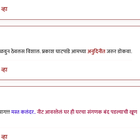
व्हा
ळवुन ठेवलस विशाल. प्रकाश घाटपांडे आमच्या
अनुदिनीत
जरुर डोकवा.
व्हा
भाग!!!
मस्त कलंदर..
नीट आवरलेलं घर ही घरचा संगणक बंद पडल्याची खूण
व्हा