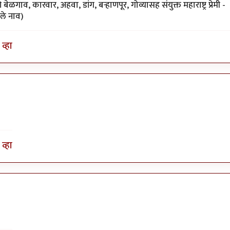
ळगाव, कारवार, अहवा, डांग, बर्‍हाणपूर, गोव्यासह संयुक्त महाराष्ट्र प्रेमी -
ेले नाव)
व्हा
व्हा