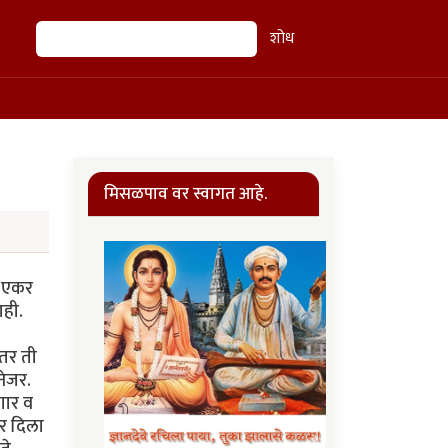
शोध
शोध
मिसळपाव वर स्वागत आहे.
ं बघत, स्वत:च्याच थोबाडीत मारत म्हणाला," चुकी झाली, मालक. पुन्यांचान नाय व्हनार. एकडाव माफी करा. मी येतो दादा, सांजच्याला यीन जेवान घेवुन. दार लावुन घ्या तेवडं." दार लावताना मला प्रथमच जाणवलं. बाहेर सुसाट वारा सुटला होता. वाड्याच्या मधल्या भागात मात्र वर मोकळच होतं तरी आत निरव शांतता होती. पानही हालत नव्हतं. पान...आत्ता लक्षात आलं, इथे झाड काय झुडुपसुद्धा नव्हतं एकही, पान कुठुन येइल. आणि प्रथमच माझ्या