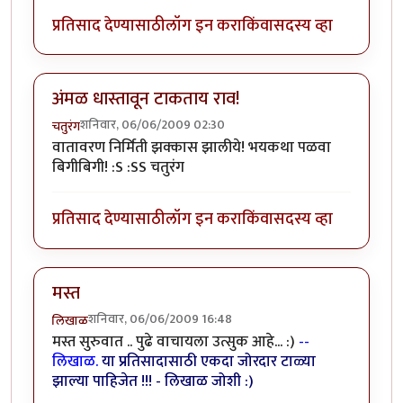
प्रतिसाद देण्यासाठी
लॉग इन करा
किंवा
सदस्य व्हा
अंमळ धास्तावून टाकताय राव!
शनिवार, 06/06/2009 02:30
चतुरंग
वातावरण निर्मिती झक्कास झालीये! भयकथा पळवा
बिगीबिगी! :S :SS चतुरंग
प्रतिसाद देण्यासाठी
लॉग इन करा
किंवा
सदस्य व्हा
मस्त
शनिवार, 06/06/2009 16:48
लिखाळ
मस्त सुरुवात .. पुढे वाचायला उत्सुक आहे... :)
--
लिखाळ.
या प्रतिसादासाठी एकदा जोरदार टाळ्या
झाल्या पाहिजेत !!! - लिखाळ जोशी :)