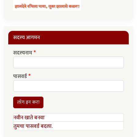
सदस्य आगमन
सदस्यनाम
पासवर्ड
लॉग इन करा
नवीन खाते बनवा
तुमचा पासवर्ड बदला.