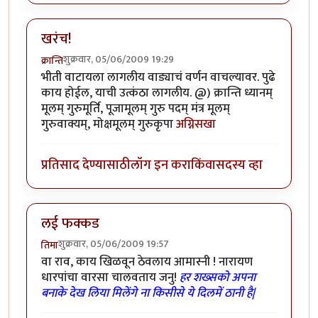
खरंच!
शुक्रवार, 05/06/2009 19:29
क्रान्ति
भीती वाटायला लागलीय वाड्याचं वर्णन वाचल्यावर. पुढे
काय होईल, याची उत्कंठा लागलीय. @) क्रान्ति ध्यानम्
मूलम् गुरुमूर्ति, पूजामूलम् गुरु पदम् मंत्र मूलम्
गुरुवाक्यम्, मोक्षमूलम् गुरुकृपा
अग्निसखा
प्रतिसाद देण्यासाठी
लॉग इन करा
किंवा
सदस्य व्हा
लई फक्कड
शुक्रवार, 05/06/2009 19:57
तिमा
वा राव, काय खिळवून ठेवलाय आमास्नी ! नारायण
धारपांचा वारसा चालवताय जनु!
हर शख्सको अपना
बनाके देख लिया मिलेंगे ना किसीसे ये दिलमें ठानी है|