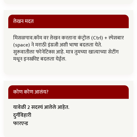
लेखन मदत
मिसळपाव.कॉम वर लेखन करताना कंट्रोल (Ctrl) + स्पेसबार
(space) ने मराठी इंग्रजी अशी भाषा बदलता येते.
सुरूवातीला फोनेटिक्स आहे. मात्र तुमच्या खात्याच्या सेटींग
मधून इनस्क्रीप्ट बदलता येईल.
कोण कोण आलंय?
यावेळी 2 सदस्यं आलेले आहेत.
दुर्गविहारी
फारएन्ड