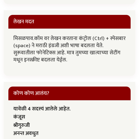
लेखन मदत
मिसळपाव.कॉम वर लेखन करताना कंट्रोल (Ctrl) + स्पेसबार
(space) ने मराठी इंग्रजी अशी भाषा बदलता येते.
सुरूवातीला फोनेटिक्स आहे. मात्र तुमच्या खात्याच्या सेटींग
मधून इनस्क्रीप्ट बदलता येईल.
कोण कोण आलंय?
यावेळी 4 सदस्यं आलेले आहेत.
कंजूस
श्रीगुरुजी
अनन्त अवधुत