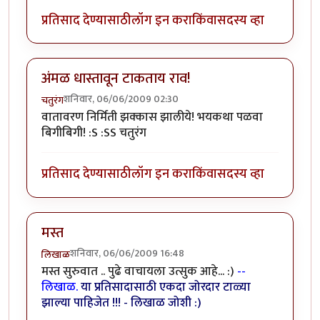
प्रतिसाद देण्यासाठी
लॉग इन करा
किंवा
सदस्य व्हा
अंमळ धास्तावून टाकताय राव!
शनिवार, 06/06/2009 02:30
चतुरंग
वातावरण निर्मिती झक्कास झालीये! भयकथा पळवा
बिगीबिगी! :S :SS चतुरंग
प्रतिसाद देण्यासाठी
लॉग इन करा
किंवा
सदस्य व्हा
मस्त
शनिवार, 06/06/2009 16:48
लिखाळ
मस्त सुरुवात .. पुढे वाचायला उत्सुक आहे... :)
--
लिखाळ.
या प्रतिसादासाठी एकदा जोरदार टाळ्या
झाल्या पाहिजेत !!! - लिखाळ जोशी :)