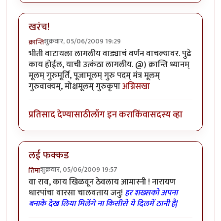
खरंच!
शुक्रवार, 05/06/2009 19:29
क्रान्ति
भीती वाटायला लागलीय वाड्याचं वर्णन वाचल्यावर. पुढे
काय होईल, याची उत्कंठा लागलीय. @) क्रान्ति ध्यानम्
मूलम् गुरुमूर्ति, पूजामूलम् गुरु पदम् मंत्र मूलम्
गुरुवाक्यम्, मोक्षमूलम् गुरुकृपा
अग्निसखा
प्रतिसाद देण्यासाठी
लॉग इन करा
किंवा
सदस्य व्हा
लई फक्कड
शुक्रवार, 05/06/2009 19:57
तिमा
वा राव, काय खिळवून ठेवलाय आमास्नी ! नारायण
धारपांचा वारसा चालवताय जनु!
हर शख्सको अपना
बनाके देख लिया मिलेंगे ना किसीसे ये दिलमें ठानी है|