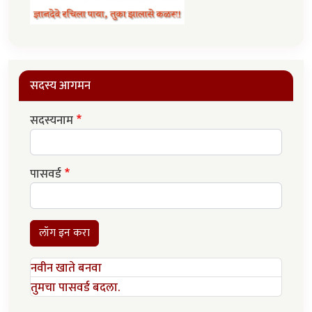
सदस्य आगमन
सदस्यनाम
पासवर्ड
लॉग इन करा
नवीन खाते बनवा
तुमचा पासवर्ड बदला.