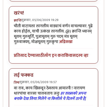
खरंच!
शुक्रवार, 05/06/2009 19:29
क्रान्ति
भीती वाटायला लागलीय वाड्याचं वर्णन वाचल्यावर. पुढे
काय होईल, याची उत्कंठा लागलीय. @) क्रान्ति ध्यानम्
मूलम् गुरुमूर्ति, पूजामूलम् गुरु पदम् मंत्र मूलम्
गुरुवाक्यम्, मोक्षमूलम् गुरुकृपा
अग्निसखा
प्रतिसाद देण्यासाठी
लॉग इन करा
किंवा
सदस्य व्हा
लई फक्कड
शुक्रवार, 05/06/2009 19:57
तिमा
वा राव, काय खिळवून ठेवलाय आमास्नी ! नारायण
धारपांचा वारसा चालवताय जनु!
हर शख्सको अपना
बनाके देख लिया मिलेंगे ना किसीसे ये दिलमें ठानी है|