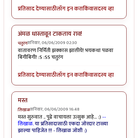
प्रतिसाद देण्यासाठी
लॉग इन करा
किंवा
सदस्य व्हा
अंमळ धास्तावून टाकताय राव!
शनिवार, 06/06/2009 02:30
चतुरंग
वातावरण निर्मिती झक्कास झालीये! भयकथा पळवा
बिगीबिगी! :S :SS चतुरंग
प्रतिसाद देण्यासाठी
लॉग इन करा
किंवा
सदस्य व्हा
मस्त
शनिवार, 06/06/2009 16:48
लिखाळ
मस्त सुरुवात .. पुढे वाचायला उत्सुक आहे... :)
--
लिखाळ.
या प्रतिसादासाठी एकदा जोरदार टाळ्या
झाल्या पाहिजेत !!! - लिखाळ जोशी :)