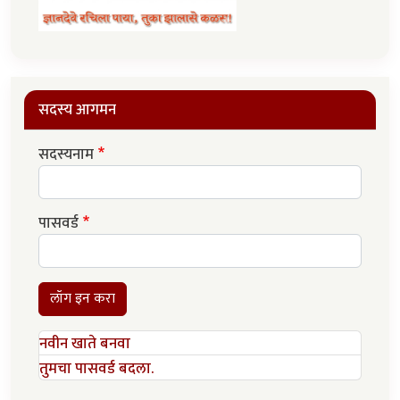
सदस्य आगमन
सदस्यनाम
पासवर्ड
लॉग इन करा
नवीन खाते बनवा
तुमचा पासवर्ड बदला.