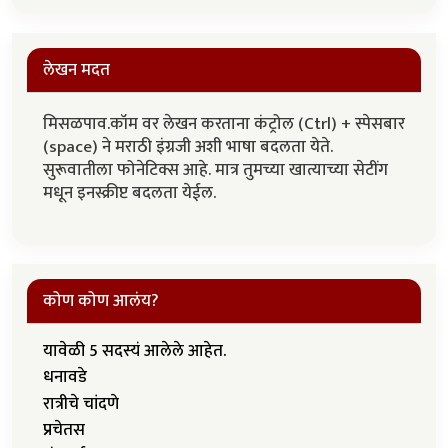
लेखन मदत
मिसळपाव.कॉम वर लेखन करताना कंट्रोल (Ctrl) + स्पेसबार
(space) ने मराठी इंग्रजी अशी भाषा बदलता येते.
सुरूवातीला फोनेटिक्स आहे. मात्र तुमच्या खात्याच्या सेटींग
मधून इनस्क्रीप्ट बदलता येईल.
कोण कोण आलंय?
यावेळी 5 सदस्यं आलेले आहेत.
धनावडे
रात्रीचे चांदणे
प्रचेतस