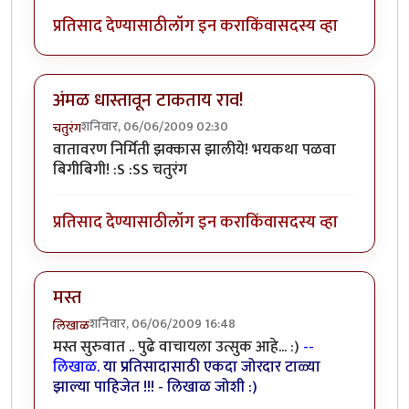
प्रतिसाद देण्यासाठी
लॉग इन करा
किंवा
सदस्य व्हा
अंमळ धास्तावून टाकताय राव!
शनिवार, 06/06/2009 02:30
चतुरंग
वातावरण निर्मिती झक्कास झालीये! भयकथा पळवा
बिगीबिगी! :S :SS चतुरंग
प्रतिसाद देण्यासाठी
लॉग इन करा
किंवा
सदस्य व्हा
मस्त
शनिवार, 06/06/2009 16:48
लिखाळ
मस्त सुरुवात .. पुढे वाचायला उत्सुक आहे... :)
--
लिखाळ.
या प्रतिसादासाठी एकदा जोरदार टाळ्या
झाल्या पाहिजेत !!! - लिखाळ जोशी :)