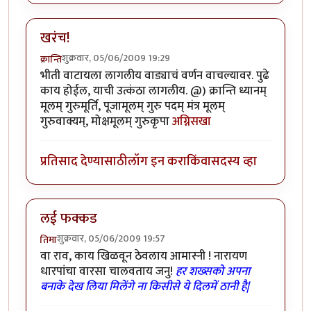
खरंच!
शुक्रवार, 05/06/2009 19:29
क्रान्ति
भीती वाटायला लागलीय वाड्याचं वर्णन वाचल्यावर. पुढे
काय होईल, याची उत्कंठा लागलीय. @) क्रान्ति ध्यानम्
मूलम् गुरुमूर्ति, पूजामूलम् गुरु पदम् मंत्र मूलम्
गुरुवाक्यम्, मोक्षमूलम् गुरुकृपा
अग्निसखा
प्रतिसाद देण्यासाठी
लॉग इन करा
किंवा
सदस्य व्हा
लई फक्कड
शुक्रवार, 05/06/2009 19:57
तिमा
वा राव, काय खिळवून ठेवलाय आमास्नी ! नारायण
धारपांचा वारसा चालवताय जनु!
हर शख्सको अपना
बनाके देख लिया मिलेंगे ना किसीसे ये दिलमें ठानी है|