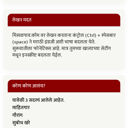
लेखन मदत
मिसळपाव.कॉम वर लेखन करताना कंट्रोल (Ctrl) + स्पेसबार
(space) ने मराठी इंग्रजी अशी भाषा बदलता येते.
सुरूवातीला फोनेटिक्स आहे. मात्र तुमच्या खात्याच्या सेटींग
मधून इनस्क्रीप्ट बदलता येईल.
कोण कोण आलंय?
यावेळी 3 सदस्यं आलेले आहेत.
माहितगार
गौरांग
सुबोध खरे