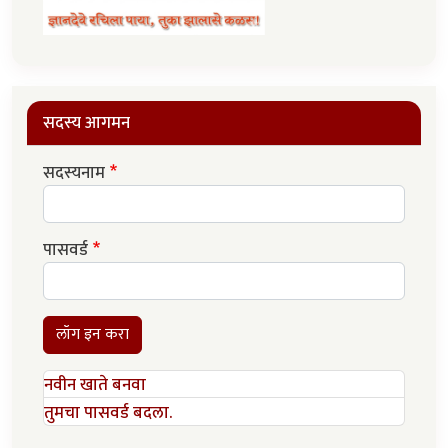
सदस्य आगमन
सदस्यनाम
पासवर्ड
लॉग इन करा
नवीन खाते बनवा
तुमचा पासवर्ड बदला.