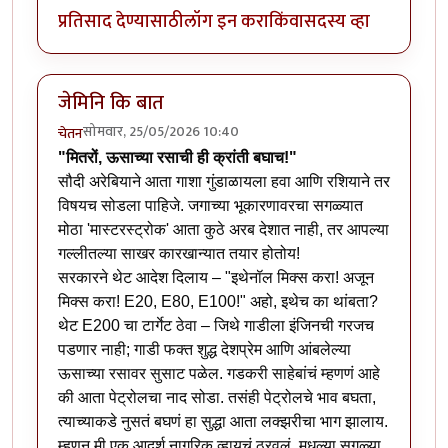
प्रतिसाद देण्यासाठी
लॉग इन करा
किंवा
सदस्य व्हा
जेमिनि कि बात
सोमवार, 25/05/2026 10:40
चेतन
"मितरों, ऊसाच्या रसाची ही क्रांती बघाच!"
सौदी अरेबियाने आता गाशा गुंडाळायला हवा आणि रशियाने तर
विषयच सोडला पाहिजे. जगाच्या भूकारणावरचा सगळ्यात
मोठा 'मास्टरस्ट्रोक' आता कुठे अरब देशात नाही, तर आपल्या
गल्लीतल्या साखर कारखान्यात तयार होतोय!
सरकारने थेट आदेश दिलाय – "इथेनॉल मिक्स करा! अजून
मिक्स करा! E20, E80, E100!" अहो, इथेच का थांबता?
थेट E200 चा टार्गेट ठेवा – जिथे गाडीला इंजिनची गरजच
पडणार नाही; गाडी फक्त शुद्ध देशप्रेम आणि आंबलेल्या
ऊसाच्या रसावर सुसाट पळेल. गडकरी साहेबांचं म्हणणं आहे
की आता पेट्रोलचा नाद सोडा. तसंही पेट्रोलचे भाव बघता,
त्याच्याकडे नुसतं बघणं हा सुद्धा आता लक्झरीचा भाग झालाय.
म्हणून मी एक आदर्श नागरिक व्हायचं ठरवलं. मधल्या सगळ्या