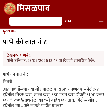
Skip to main content
मिसळपाव
शोध
शोध
मुख्य पान
पाभे की बात नं ८
लेखक
पाषाणभेद
यांनी शनिवार, 23/05/2026 12:47 या दिवशी प्रकाशित केले.
पाभे की बात नं ८
मितरों,
आता इथेनॉलचा नवा जोर चाललाय! सरकार म्हणतंय – पेट्रोलात
इथेनॉल मिक्स करा, जास्त करा, E30 पर्यंत करा, शेवटी E100 करा!
म्हणजे १००% इथेनॉल. गडकरी साहेब म्हणतात, “पेट्रोल सोडा,
इथेनॉल प्या... अरे म्हणजे गाडीत घाला!”