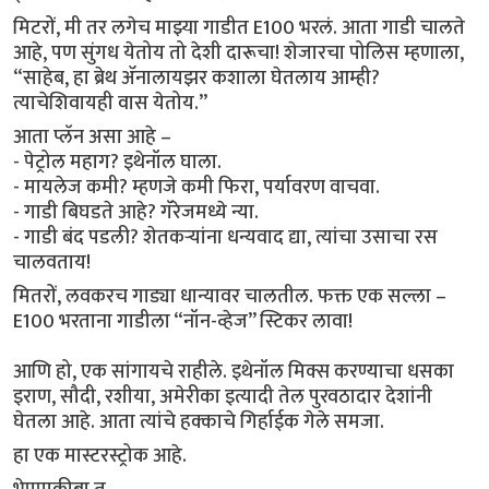
मिटरों, मी तर लगेच माझ्या गाडीत E100 भरलं. आता गाडी चालते
आहे, पण सुंगध येतोय तो देशी दारूचा! शेजारचा पोलिस म्हणाला,
“साहेब, हा ब्रेथ ॲनालायझर कशाला घेतलाय आम्ही?
त्याचेशिवायही वास येतोय.”
आता प्लॅन असा आहे –
- पेट्रोल महाग? इथेनॉल घाला.
- मायलेज कमी? म्हणजे कमी फिरा, पर्यावरण वाचवा.
- गाडी बिघडते आहे? गॅरेजमध्ये न्या.
- गाडी बंद पडली? शेतकऱ्यांना धन्यवाद द्या, त्यांचा उसाचा रस
चालवताय!
मितरों, लवकरच गाड्या धान्यावर चालतील. फक्त एक सल्ला –
E100 भरताना गाडीला “नॉन-व्हेज” स्टिकर लावा!
आणि हो, एक सांगायचे राहीले. इथेनॉल मिक्स करण्याचा धसका
इराण, सौदी, रशीया, अमेरीका इत्यादी तेल पुरवठादार देशांनी
घेतला आहे. आता त्यांचे हक्काचे गिर्हाईक गेले समजा.
हा एक मास्टरस्ट्रोक आहे.