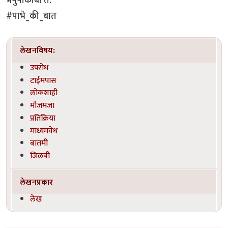
भेपुपाकीबा त.
#पाभे_की_बात
लेखनविषय:
उपरोध
टाईमपास
लोकशाही
मौजमजा
प्रतिक्रिया
माध्यमवेध
बातमी
जिलबी
लेखनप्रकार
लेख