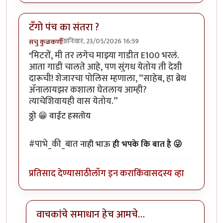
टॅंगो पंच का संतरा ?
शनिवार, 23/05/2026 16:59
सचु कुळकर्णी
मिटरों, मी तर लगेच माझ्या गाडीत E100 भरलं.
"
आता गाडी चालते आहे, पण सुंगध येतोय ती देशी
दारूची! शेजारचा पोलिस म्हणाला, “साहेब, हा ब्रेथ
ॲनालायझर कशाला घेतलाय आम्ही?
त्याचेशिवायही वास येतोय.”
ठ्ठो 😁 वाईट हसतोय
#पाभे_की_बात
नाही भाऊ
ही भपके कि बात है 😜
प्रतिसाद देण्यासाठी
लॉग इन करा
किंवा
सदस्य व्हा
वाचकांचे समाधान हेच आमचे…