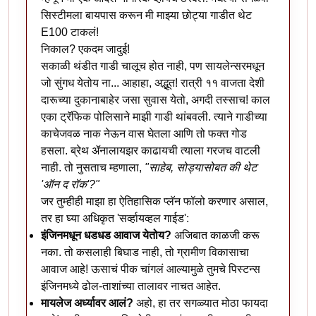
सिस्टीमला बायपास करून मी माझ्या छोट्या गाडीत थेट
E100 टाकलं!
निकाल? एकदम जादुई!
सकाळी थंडीत गाडी चालूच होत नाही, पण सायलेन्सरमधून
जो सुंगध येतोय ना... आहाहा, अद्भूत! रात्री ११ वाजता देशी
दारूच्या दुकानाबाहेर जसा सुवास येतो, अगदी तस्साच! काल
एका ट्रॅफिक पोलिसाने माझी गाडी थांबवली. त्याने गाडीच्या
काचेजवळ नाक नेऊन वास घेतला आणि तो फक्त गोड
हसला. ब्रेथ ॲनालायझर काढायची त्याला गरजच वाटली
नाही. तो नुसताच म्हणाला,
"साहेब, सोड्यासोबत की थेट
'ऑन द रॉक'?"
जर तुम्हीही माझा हा ऐतिहासिक प्लॅन फॉलो करणार असाल,
तर हा घ्या अधिकृत 'सर्व्हायव्हल गाईड':
इंजिनमधून धडधड आवाज येतोय?
अजिबात काळजी करू
नका. तो कसलाही बिघाड नाही, तो ग्रामीण विकासाचा
आवाज आहे! ऊसाचं पीक चांगलं आल्यामुळे तुमचे पिस्टन्स
इंजिनमध्ये ढोल-ताशांच्या तालावर नाचत आहेत.
मायलेज अर्ध्यावर आलं?
अहो, हा तर सगळ्यात मोठा फायदा