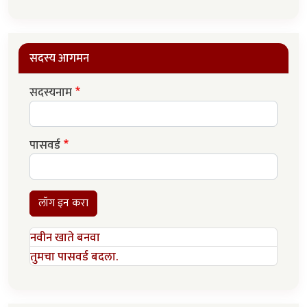
सदस्य आगमन
सदस्यनाम
पासवर्ड
लॉग इन करा
नवीन खाते बनवा
तुमचा पासवर्ड बदला.