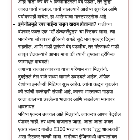
आहे! गाडी जर दर ५ किलोमीटरला बंद पडली, तर तुम्ही
जास्त पायी चालाल. पायी चालल्याने आरोग्य सुधारेल आणि
पर्यावरणही वाचेल. हा आरोग्याचा मास्टरस्ट्रोक आहे.
इथेनॉलमुळे रबर पाईप्स सडून खराब होतायत?
गाडीच्या
बंपरवर फक्त एक
"मी शेतकरीपुत्र"
चा स्टिकर लावा. त्या
भावनेच्या जोरावरच इंजिनचे सगळे सुटे भाग एकत्र टिकून
राहतील. आणि गाडी पूर्णपणे बंद पडलीच, तर गॅरेजमध्ये गाडी
लावून शेतकऱ्यांचे आभार माना की त्यांनी तुम्हाला ट्रॅफिक
जाममधून वाचवलं!
जगाच्या राजकारणावरचा याचा परिणाम बघा मित्रांनो.
दुबईतले तेल राजे सध्या घामाने डबडबले आहेत. ओपेक
देशांच्या इमर्जन्सी मिटिंग्ज सुरू आहेत. त्यांना कळून चुकलंय
की त्यांची मक्तेदारी संपली आहे, कारण भारताच्या गाड्या
आता कालच्या उरलेल्या भातावर आणि सडलेल्या मक्यावर
धावतायत!
भविष्य एकदम उज्ज्वल आहे मित्रांनो. लवकरच आपण पेट्रोल
पंपावर नाही, तर धान्य बाजारात जाऊ. जाता जाता फक्त
एकच सल्ला: गाडीत E100 भरताना त्यावर "शुद्ध शाकाहारी"
असा स्टिकर नक्की लावा. गाडीच्या इंजिनमध्ये धान्यासोबत