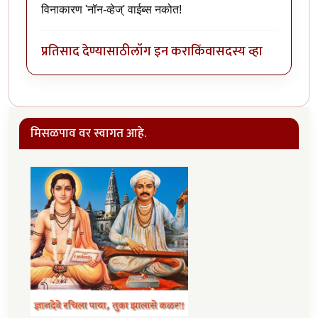
विनाकारण 'नॉन-व्हेज्' वाईब्स नकोत!
प्रतिसाद देण्यासाठी
लॉग इन करा
किंवा
सदस्य व्हा
मिसळपाव वर स्वागत आहे.