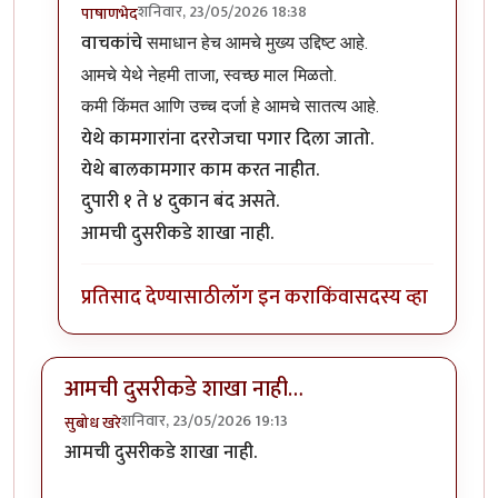
शनिवार, 23/05/2026 18:38
पाषाणभेद
In reply to
टॅंगो पंच का संतरा ?
by
सचु कुळकर्णी
वाचकांचे
समाधान हेच आमचे मुख्य उद्दिष्ट आहे.
आमचे येथे नेहमी ताजा, स्वच्छ माल मिळतो.
कमी किंमत आणि उच्च दर्जा हे आमचे सातत्य आहे.
येथे कामगारांना दररोजचा पगार दिला जातो.
येथे बालकामगार काम करत नाहीत.
दुपारी १ ते ४ दुकान बंद असते.
आमची दुसरीकडे शाखा नाही.
प्रतिसाद देण्यासाठी
लॉग इन करा
किंवा
सदस्य व्हा
आमची दुसरीकडे शाखा नाही…
शनिवार, 23/05/2026 19:13
सुबोध खरे
आमची दुसरीकडे शाखा नाही.