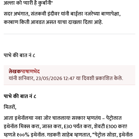
अल्ला को प्यारी है कुर्बानी"
सदर अभंगात, संतकवी इंदीवर यांनी बाईला नजरेच्या बाणापेक्षा,
करबाण किती आवडत असत याचा दाखला दिला आहे.
पाभे की बात नं ८
लेखक
पाषाणभेद
यांनी शनिवार, 23/05/2026 12:47 या दिवशी प्रकाशित केले.
पाभे की बात नं ८
मितरों,
आता इथेनॉलचा नवा जोर चाललाय! सरकार म्हणतंय – पेट्रोलात
इथेनॉल मिक्स करा, जास्त करा, E30 पर्यंत करा, शेवटी E100 करा!
म्हणजे १००% इथेनॉल. गडकरी साहेब म्हणतात, “पेट्रोल सोडा, इथेनॉल