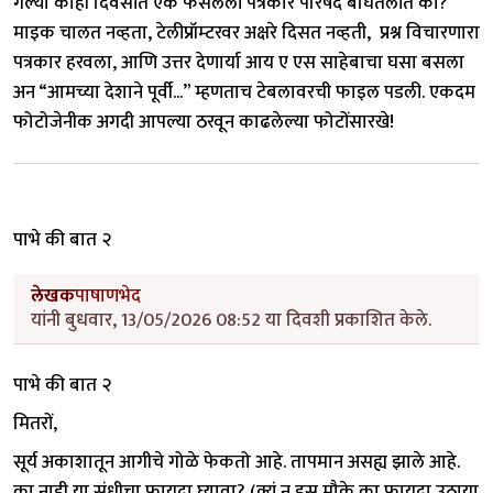
गेल्या काही दिवसांत एक फसलेली पत्रकार परिषद बघितलीत का?
माइक चालत नव्हता, टेलीप्रॉम्टरवर अक्षरे दिसत नव्हती, प्रश्न विचारणारा
पत्रकार हरवला, आणि उत्तर देणार्या आय ए एस साहेबाचा घसा बसला
अन “आमच्या देशाने पूर्वी...” म्हणताच टेबलावरची फाइल पडली. एकदम
फोटोजेनीक अगदी आपल्या ठरवून काढलेल्या फोटोंसारखे!
पाभे की बात २
लेखक
पाषाणभेद
यांनी बुधवार, 13/05/2026 08:52 या दिवशी प्रकाशित केले.
पाभे की बात २
मितरों,
सूर्य अकाशातून आगीचे गोळे फेकतो आहे. तापमान असह्य झाले आहे.
का नाही या संधीचा फायदा घ्यावा? (क्यूं न इस मौके का फायदा उठाया