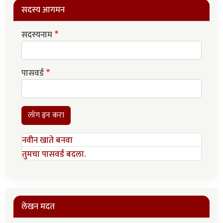
सदस्य आगमन
सदस्यनाम
पासवर्ड
लॉग इन करा
नवीन खाते बनवा
तुमचा पासवर्ड बदला.
लेखन मदत