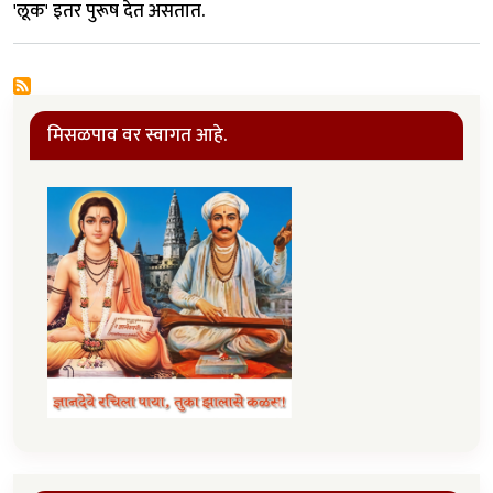
'लूक' इतर पुरूष देत असतात.
मिसळपाव वर स्वागत आहे.