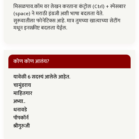
मिसळपाव.कॉम वर लेखन करताना कंट्रोल (Ctrl) + स्पेसबार
(space) ने मराठी इंग्रजी अशी भाषा बदलता येते.
सुरूवातीला फोनेटिक्स आहे. मात्र तुमच्या खात्याच्या सेटींग
मधून इनस्क्रीप्ट बदलता येईल.
कोण कोण आलंय?
यावेळी 6 सदस्यं आलेले आहेत.
चामुंडराय
माहितगार
अभ्या..
धनावडे
पॉपकॉर्न
श्रीगुरुजी