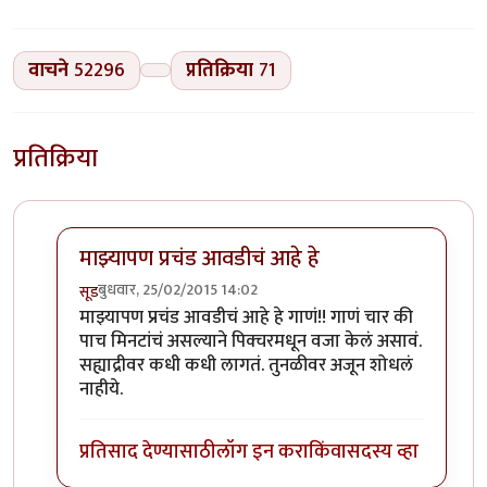
वाचने
52296
प्रतिक्रिया
71
प्रतिक्रिया
माझ्यापण प्रचंड आवडीचं आहे हे
बुधवार, 25/02/2015 14:02
सूड
In reply to
रंजना ही मराठीतील आवडत्या
by
दुश्यन्त
माझ्यापण प्रचंड आवडीचं आहे हे गाणं!! गाणं चार की
पाच मिनटांचं असल्याने पिक्चरमधून वजा केलं असावं.
सह्याद्रीवर कधी कधी लागतं. तुनळीवर अजून शोधलं
नाहीये.
प्रतिसाद देण्यासाठी
लॉग इन करा
किंवा
सदस्य व्हा