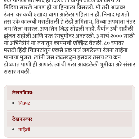
एक चांगला प्रतिसाद ही दिला. तो वाचुन वाटलं की खरच त्या
मिडिया सारखे आपण ही या हिर्‍याला विसरलो. मी तरी आजवर
रंजना वर कधी एखादा धागा आलेला पहिला नाही. निनाद म्हणतो
तस एके काळची मराठीतली हे लेडी अमिताभ, तिच्या अपघाता नंतर
जग तिला वसरल. अण तिन जिद्ध सोडली नाही. धैर्यान उभी राहीली
झुंजत राहीली आणि परत रंगभुमीवर अवतरली. ३ मार्च २००० साली
या अभिनेत्रीनं या जगातुन कायमची एक्झिट घेतली. ८० च्यावर
मराठी हिंदी चित्रपटांतुन एकसे एक पात्रं जगलेल्या रंजना ताईना
मानाचा मुजरा. त्यांनी जस खळखळुन हसवल तसच टच कन
डोळ्यात पाणी ही आणलं. त्यांची मला आवडलेली भुमीका अरे संसार
संसार मधली.
लेखनविषय:
चित्रपट
लेखनप्रकार
माहिती