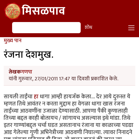
Skip to main content
मिसळपाव
शोध
शोध
मुख्य पान
रंजना देशमुख.
लेखक
गणपा
यांनी गुरुवार, 27/01/2011 17:47 या दिवशी प्रकाशित केले.
सायली ताईंचा
हा
धागा आम्ही हायजॅक केला... देर आये दुरुस्त ये
म्हणत तिथे आवंतर न करता मुद्दाम हा वेगळा धागा खास रंजना
ताईंच्या आठवणींना उजाळा देण्यासाठी. आपणा पैकी कुणालाही
तिच्या बद्दल काही बोलायच / सांगायच असल्यास इथे मांडा. तिथे
इतर गाण्यांबद्द्ल चर्चा घडत असतानाच रंजाना या काळाच्या पडद्या
आड गेलेल्या गुणी अभिनेत्रीच्या आठवणी निघाल्या. त्यावर निनादने