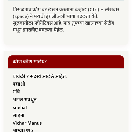
मिसळपाव.कॉम वर लेखन करताना कंट्रोल (Ctrl) + स्पेसबार
(space) ने मराठी इंग्रजी अशी भाषा बदलता येते.
सुरूवातीला फोनेटिक्स आहे. मात्र तुमच्या खात्याच्या सेटींग
मधून इनस्क्रीप्ट बदलता येईल.
कोण कोण आलंय?
यावेळी 7 सदस्यं आलेले आहेत.
पद्माक्षी
गवि
अनन्त अवधुत
sneha1
साहना
Vichar Manus
आग्या१९९०