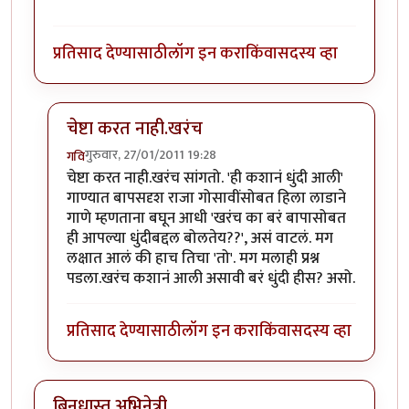
प्रतिसाद देण्यासाठी
लॉग इन करा
किंवा
सदस्य व्हा
चेष्टा करत नाही.खरंच
गुरुवार, 27/01/2011 19:28
गवि
In reply to
ही कशानं धुंदी आली.... या
by
प्राजु
चेष्टा करत नाही.खरंच सांगतो. 'ही कशानं धुंदी आली'
गाण्यात बापसदृश राजा गोसावींसोबत हिला लाडाने
गाणे म्हणताना बघून आधी 'खरंच का बरं बापासोबत
ही आपल्या धुंदीबद्दल बोलतेय??', असं वाटलं. मग
लक्षात आलं की हाच तिचा 'तो'. मग मलाही प्रश्न
पडला.खरंच कशानं आली असावी बरं धुंदी हीस? असो.
प्रतिसाद देण्यासाठी
लॉग इन करा
किंवा
सदस्य व्हा
बिनधास्त अभिनेत्री