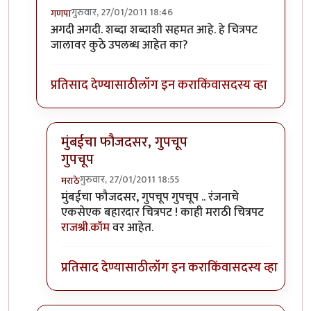
गुरुवार, 27/01/2011 18:46
गणपा
In reply to
भूमिकेला पुरेपूर न्याय देणारी अभिनेत्री...
by
योगप्रभ
अगदी अगदी. शब्दा शब्दाशी सहमत आहे. हे चित्रपट
जालावर कुठे उपलब्ध आहेत का?
प्रतिसाद देण्यासाठी
लॉग इन करा
किंवा
सदस्य व्हा
मुंबईचा फौजदसर, गुपचूप
गुपचूप
गुरुवार, 27/01/2011 18:55
मराठे
In reply to
अगदी अगदी. शब्दा शब्दाशी सहमत
by
गणपा
मुंबईचा फौजदसर, गुपचूप गुपचूप .. रंजनाचे
एकसेएक बहारदार चित्रपट ! काही मराठी चित्रपट
राजश्री.कॉम
वर आहेत.
प्रतिसाद देण्यासाठी
लॉग इन करा
किंवा
सदस्य व्हा