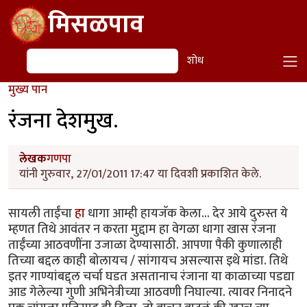
Skip to main content
मिसळपाव
शोध
शोध
मुख्य पान
रंजना देशमुख.
लेखक
गणपा
यांनी गुरुवार, 27/01/2011 17:47 या दिवशी प्रकाशित केले.
सायली ताईंचा
हा
धागा आम्ही हायजॅक केला... देर आये दुरुस्त ये
म्हणत तिथे आवंतर न करता मुद्दाम हा वेगळा धागा खास रंजना
ताईंच्या आठवणींना उजाळा देण्यासाठी. आपणा पैकी कुणालाही
तिच्या बद्दल काही बोलायच / सांगायच असल्यास इथे मांडा. तिथे
इतर गाण्यांबद्द्ल चर्चा घडत असतानाच रंजाना या काळाच्या पडद्या
आड गेलेल्या गुणी अभिनेत्रीच्या आठवणी निघाल्या. त्यावर निनादने