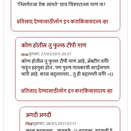
"निसर्गराजा ऐक सांगते" याच चित्रपटातलं गाणं ना?
प्रतिसाद देण्यासाठी
लॉग इन करा
किंवा
सदस्य व्हा
कोण होतीस तु फुल्ल टीपी गाणं
गुरुवार, 27/01/2011 20:37
Nile
In reply to
झुंज
by
मेघवेडा
कोण होतीस तु फुल्ल टीपी गाणं आहे, अ‍ॅक्टींग वगैरे
पाहुन हहपुवा होतं.. पण पुरुष गायकाची स्टाईलपण
भारी आहे. काळ बद्द्ल्लल्ला... तु ही बद्दल्ल्ली वगैरे =))
प्रतिसाद देण्यासाठी
लॉग इन करा
किंवा
सदस्य व्हा
अगदी अगदी
शुक्रवार, 28/01/2011 07:17
चित्रा
In reply to
कोण होतीस तु फुल्ल टीपी गाणं
by
Nile
काळ बदलल्ला .. आठवले. :)) बदलला, बदलली हे