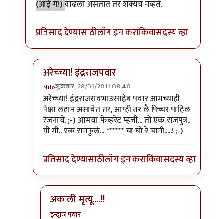
(आई ग!)
वाढला असतात तर शक्यच नव्हते.
प्रतिसाद देण्यासाठी
लॉग इन करा
किंवा
सदस्य व्हा
अरेच्च्या! इंद्रराजपवार
शुक्रवार, 28/01/2011 08:40
Nile
In reply to
इन्द्रा पवार
by
चित्रा
अरेच्च्या! इंद्रराजरावभाउसाहेब पवार आमच्याही
पेक्षा लहान असावेत तर, आम्ही तर लै पिच्चर पाहिल
रंजनाचे. ;-) आमचा फेव्हरेट म्हंजी... तो एक राजपुत्र..
मी मी.. एक रानफुलं... ****** चा घो रे चानी.....! ;-)
प्रतिसाद देण्यासाठी
लॉग इन करा
किंवा
सदस्य व्हा
अकाली मृत्यू....!!
इन्द्र्राज पवार