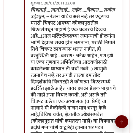
शुक्रवार, 28/01/2011 22:08
In reply to
अरेच्च्या! इंद्रराजपवार
by
Nile
चित्राताई....स्वातीताई....नाईल....विकास....सर्वांना
उद्देश्यून,
~ रंजना यांचेच असे नव्हे तर एकूणच
मराठी चित्रपट आमच्या कोल्हापुरातील
थिएटर्समधून पाहाणे हे एक प्रकारचे दिव्यच
आहे...(आज मल्टिप्लेक्सच्या जमान्याची डोळ्यांना
आणि देहाला सवय होत असताना, मराठी निर्माते
तिथे चित्रपट लावण्यास धजत नाहीत, ही
वस्तुस्थिती आहे....कारण? अनेक आहेत, पण इथे
या एका गुणवान अभिनेत्रीच्या आठवणीसाठी
काढलेल्या धाग्यात ती चर्चा नको...) त्यामुळे
रंजनाचेच नव्हे तर अगदी ताज्या दमातील
दिग्दर्शकांचे चित्रपटही ते कोणत्या थिएटरमध्ये
प्रदर्शित झाले आहेत यावर इथला प्रेक्षक पाहायचे
की नाही असा विचार करतो. असे असले तरी
चित्रपट कलेचा एक अभ्यासक (वा प्रेमी) या
नात्याने मी वेळोवेळी वाचन मात्र भरपूर केले
आहे,विविध चर्चेत, क्षेत्रातील ज्येष्ठांसमवेत
(कोल्हापुरात यांची कमतरता नाही) या विषयावर
↑
प्रदीर्घ गप्पागोष्टी याद्वारेही ज्ञानात भर पडत