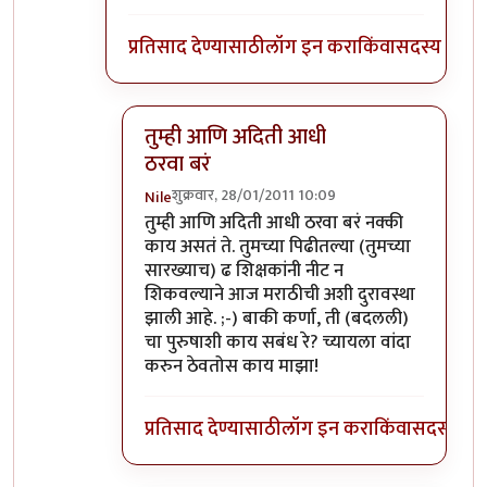
प्रतिसाद देण्यासाठी
लॉग इन करा
किंवा
सदस्य व्हा
तुम्ही आणि अदिती आधी
ठरवा बरं
शुक्रवार, 28/01/2011 10:09
Nile
In reply to
वचन नाही रे
by
आजानुकर्ण
तुम्ही आणि अदिती आधी ठरवा बरं नक्की
काय असतं ते. तुमच्या पिढीतल्या (तुमच्या
सारख्याच) ढ शिक्षकांनी नीट न
शिकवल्याने आज मराठीची अशी दुरावस्था
झाली आहे. ;-) बाकी कर्णा, ती (बदलली)
चा पुरुषाशी काय सबंध रे? च्यायला वांदा
करुन ठेवतोस काय माझा!
प्रतिसाद देण्यासाठी
लॉग इन करा
किंवा
सदस्य व्हा