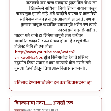
नाटकाचे नाव
फक्त एकदाच
ह्यात विल चेअर ला
खिळलेली नायिका जिची तिच्या नायाकाकडून
फसवणूक झाली आहे .असे काहीसे वास्तव व कल्पनेची
सरमिसळ करून हे नाटक आल्याचे आठवते . पण का
कुणास ठावूक कदाचित दबावामुळे असेन पण त्याचे
फारसे प्रयोग झाले नाहीत .
माझ्या मते चानी हा सिनेमा बापूंनी सत्य कथेवर
आधारित कांदबरी वरून घेतला होता . हे बापूंचे ड्रीम
प्रोजेक्ट पैकी तो एक होता
.
http://www.youtube.com/watch?
v=nkwoJHcvNos
झुंज सिनेमातील हेच ते प्रसिध्द
दंद्वागीत तिचा संवाद अथवा गाण्याचे बोल नसले तरी
नुसत्या देहबोलीतून तिचा आत्मविश्वास झळकतो .
प्रतिसाद देण्यासाठी
लॉग इन करा
किंवा
सदस्य व्हा
बिनकामाचा नवरा....... अणखी एक
गुरुवार, 27/01/2011 18:23
मनराव