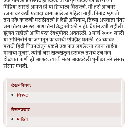
एक चांगला प्रतिसाद ही दिला. तो वाचुन वाटलं की खरच त्या
मिडिया सारखे आपण ही या हिर्‍याला विसरलो. मी तरी आजवर
रंजना वर कधी एखादा धागा आलेला पहिला नाही. निनाद म्हणतो
तस एके काळची मराठीतली हे लेडी अमिताभ, तिच्या अपघाता नंतर
जग तिला वसरल. अण तिन जिद्ध सोडली नाही. धैर्यान उभी राहीली
झुंजत राहीली आणि परत रंगभुमीवर अवतरली. ३ मार्च २००० साली
या अभिनेत्रीनं या जगातुन कायमची एक्झिट घेतली. ८० च्यावर
मराठी हिंदी चित्रपटांतुन एकसे एक पात्रं जगलेल्या रंजना ताईना
मानाचा मुजरा. त्यांनी जस खळखळुन हसवल तसच टच कन
डोळ्यात पाणी ही आणलं. त्यांची मला आवडलेली भुमीका अरे संसार
संसार मधली.
लेखनविषय:
चित्रपट
लेखनप्रकार
माहिती