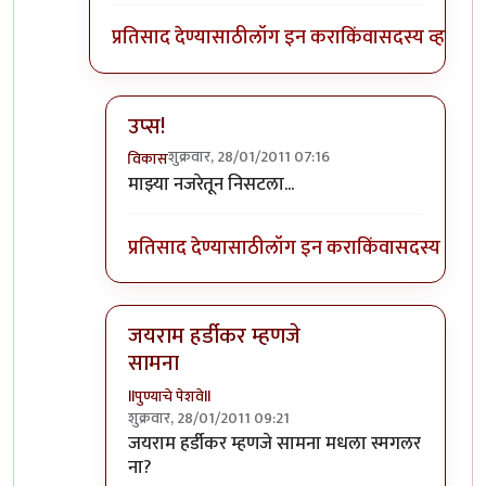
प्रतिसाद देण्यासाठी
लॉग इन करा
किंवा
सदस्य व्हा
उप्स!
शुक्रवार, 28/01/2011 07:16
विकास
In reply to
भक्ती
by
स्वाती दिनेश
माझ्या नजरेतून निसटला...
प्रतिसाद देण्यासाठी
लॉग इन करा
किंवा
सदस्य व्हा
जयराम हर्डीकर म्हणजे
सामना
llपुण्याचे पेशवेll
शुक्रवार, 28/01/2011 09:21
In reply to
भक्ती
by
स्वाती दिनेश
जयराम हर्डीकर म्हणजे सामना मधला स्मगलर
ना?