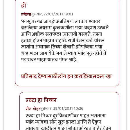
हो
गुरुवार, 27/01/2011 19:01
प्रचेतस
In reply to
भूमिकेला पुरेपूर न्याय देणारी अभिनेत्री...
by
योगप्रभ
'सासू वरचढ जावई' अप्रतिमच. त्यात घाण्यावर
बसलेल्या जयराम कुलकर्णीला पद्मा चव्हाण उठवते
आणि अशोक सराफला त्याजागी बसवते. रंजना
हताश होउन पाहात राहाते. रात्री रंजनाकडे चोरून
जातांना अचानक तिच्या शेजारी झोपलेल्या पद्मा
चव्हाणला जाग येते. मग जे म्यांव म्यांव सुरु होते ते
पडद्यावर पाहाण्यातच गंमत आहे.
प्रतिसाद देण्यासाठी
लॉग इन करा
किंवा
सदस्य व्हा
एक्दा हा पिच्चर
शुक्रवार, 28/01/2011 10:26
प्रीत-मोहर
In reply to
हो
by
प्रचेतस
एक्दा हा पिच्चर दुरचित्रवाणीवर पाहत असताना
म्यांव म्यांवचा सीन सुरु झाला आणि ते ऐकुन
आतल्या खोलीतुन माझा बोका ओरडत बाहेर येउन