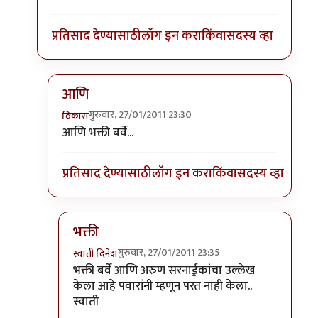
प्रतिसाद देण्यासाठी
लॉग इन करा
किंवा
सदस्य व्हा
आणि
गुरुवार, 27/01/2011 23:30
विकास
In reply to
अपघात..
by
स्वाती दिनेश
आणि भक्ती बर्वे...
प्रतिसाद देण्यासाठी
लॉग इन करा
किंवा
सदस्य व्हा
भक्ती
गुरुवार, 27/01/2011 23:35
स्वाती दिनेश
In reply to
आणि
by
विकास
भक्ती बर्वे आणि अरुण सरनाई़कांचा उल्लेख
केला आहे पवारांनी म्हणून परत नाही केला..
स्वाती