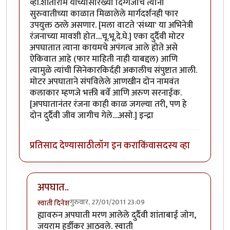
व्ही.शांताराम यांच्यासारख्या दिग्गजाचे त्याना
सुरुवातीच्या काळात मिळालेले मार्गदर्शनही फार
उपयुक्त ठरले असणार. [मला वाटते 'संध्या' या अभिनेत्री
रंजनाच्या मावशी होत....चू.भू.दे.घे.] एका दुर्दैवी मोटर
अपघातात त्याना कायमचे अपंगत्व आले होते असे
ऐकिवात आहे (फार माहिती नाही याबद्दल) आणि
त्यामुळे त्यांची सिनेकारकिर्दही अकालीच संपुष्टात आली.
मोटर अपघाताने संपविलेले आणखीन दोन नामवंत
कलाकार म्हणजे भक्ती बर्वे आणि अरुण सरनाईक.
[अपघातानंतर रंजना काही काळ जगल्या तरी, पण हे
दोन दुर्दैवी जीव जागीच गेले....असो.] इन्द्रा
प्रतिसाद देण्यासाठी
लॉग इन करा
किंवा
सदस्य व्हा
अपघात..
गुरुवार, 27/01/2011 23:09
स्वाती दिनेश
In reply to
रंजना आणि अपघात...!!
by
इन्द्र्राज पवार
ह्यावरुन अपघाती मरण आलेले दुर्दैवी शांताबाई जोग,
जयराम हर्डीकर आठवले. स्वाती