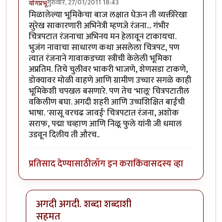
गुरुवार, 27/01/2011 18:43
योगप्रभू
मिळालेल्या भूमिकेचा बाज लक्षात घेऊन ती व्यक्तीरेखा
सुरेख साकारणारी अभिनेत्री म्हणजे रंजना... गंभीर
चित्रपटात रंजनाचा अभिनय मन हेलावून टाकायचा.
भुजंग नावाचा साधारण कथा असलेला चित्रपट, पण
त्यात रंजनाने गावाकडच्या स्त्रीची केलेली भूमिका
अप्रतिम. तिचे चुलीवर भाकरी भाजणे, शेणसडा टाकणे,
डोक्यावर मोळी वाहणे आणि ग्रामीण उच्चार सगळे काही
भूमिकेशी चपखल बसणारे. पण तेच 'भालू' चित्रपटातील
वकिलीण बघा. अगदी शहरी आणि उच्चशिक्षित बाईची
भाषा. 'सासू वरचढ जावई' चित्रपटात रंजना, अशोक
सराफ, पद्मा चव्हाण आणि निळू फुले यांनी जी धमाल
उडवून दिलीय ती औरच..
प्रतिसाद देण्यासाठी
लॉग इन करा
किंवा
सदस्य व्हा
अगदी अगदी. शब्दा शब्दाशी
सहमत