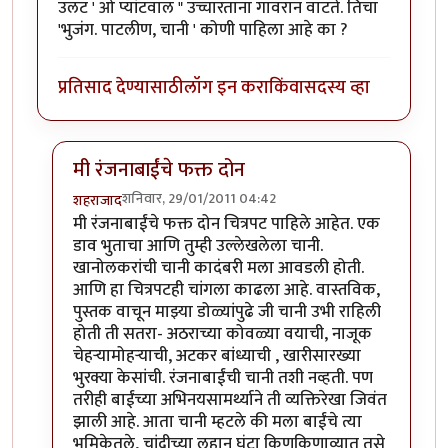
उलट ' ओ प्यांटवाल " उच्चारताना गावरान वाटते. तिचा
'भुजंग. पाटलीण, चानी ' कोणी पाहिला आहे का ?
प्रतिसाद देण्यासाठी
लॉग इन करा
किंवा
सदस्य व्हा
मी रंजनाबाईंचे फक्त दोन
शनिवार, 29/01/2011 04:42
शहराजाद
In reply to
मस्त रे गणपा !! अभिनय +
by
सुहास..
मी रंजनाबाईंचे फक्त दोन चित्रपट पाहिले आहेत. एक
डाव भुताचा आणि तुम्ही उल्लेखलेला चानी.
खानोलकरांची चानी कादंबरी मला आवडली होती.
आणि हा चित्रपटही चांगला काढला आहे. वास्तविक,
पुस्तक वाचून माझ्या डोळ्यांपुढे जी चानी उभी राहिली
होती ती सतरा- अठराच्या कोवळ्या वयाची, नाजूक
चेहर्‍यामोहर्‍याची, अटकर बांध्याची , खारीसारख्या
भुरक्या केसांची. रंजनाबाईंची चानी तशी नव्हती. पण
तरीही बाईंच्या अभिनयसामर्थ्याने ती व्यक्तिरेखा जिवंत
झाली आहे. आता चानी म्हटले की मला बाईंचे त्या
भूमिकेतले, चांदीच्या लहान घंटा किणकिणाव्यात तसे