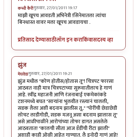
गुरुवार, 27/01/2011 19:17
कच्ची कैरी
माझी खूपच आवडती अभिनेत्री !सिनेमातला त्यांचा
बिनधास्त वावर मला खूपच आवडायचा .
प्रतिसाद देण्यासाठी
लॉग इन करा
किंवा
सदस्य व्हा
झुंज
गुरुवार, 27/01/2011 19:21
मेघवेडा
झुंज मधील "कोण होतीस/होतास तू"! चित्रपट फारसा
आठवत नाही मात्र चित्रपटाच्या सुरूवातीलाच हे गाणं
आहे. रवींद्र महाजनी आणि रंजनाबाई एकमेकांकडे
टशनमध्ये बघत "सार्‍यांना भुलवीत रस्त्यानं चालली,
सडक लैला अशी बदनाम झालीस तू.." "पोरींची छेडाछेडी
लोचट लाडीगोडी, सडक मजनू असा बदनाम झालास तू"
असे आळीपाळीने आरोपांच्या तोफा डागत असलेले
आठवतात! "कालची सीता आज डॅडींची रीटा झाली"
अशाही काही ओळी आहेत गाण्यात. लै इनोदी गाणं आहे!