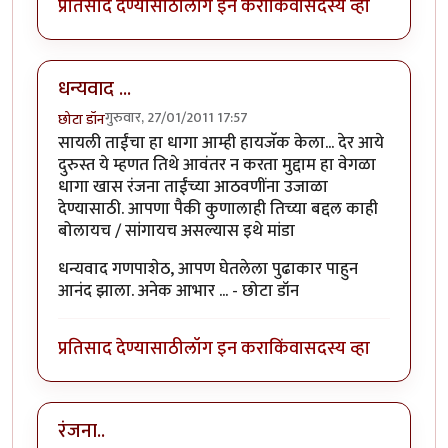
प्रतिसाद देण्यासाठी
लॉग इन करा
किंवा
सदस्य व्हा
धन्यवाद ...
गुरुवार, 27/01/2011 17:57
छोटा डॉन
सायली ताईंचा हा धागा आम्ही हायजॅक केला... देर आये
दुरुस्त ये म्हणत तिथे आवंतर न करता मुद्दाम हा वेगळा
धागा खास रंजना ताईंच्या आठवणींना उजाळा
देण्यासाठी. आपणा पैकी कुणालाही तिच्या बद्दल काही
बोलायच / सांगायच असल्यास इथे मांडा
धन्यवाद गणपाशेठ, आपण घेतलेला पुढाकार पाहुन
आनंद झाला. अनेक आभार ... - छोटा डॉन
प्रतिसाद देण्यासाठी
लॉग इन करा
किंवा
सदस्य व्हा
रंजना..