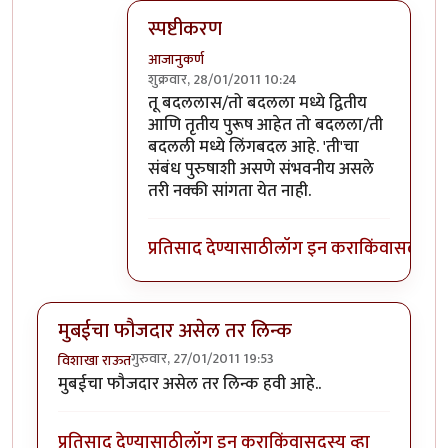
स्पष्टीकरण
आजानुकर्ण
शुक्रवार, 28/01/2011 10:24
In reply to
तुम्ही आणि अदिती आधी ठरवा बरं
b
तू बदललास/तो बदलला मध्ये द्वितीय
आणि तृतीय पुरूष आहेत तो बदलला/ती
बदलली मध्ये लिंगबदल आहे. 'ती'चा
संबंध पुरुषाशी असणे संभवनीय असले
तरी नक्की सांगता येत नाही.
प्रतिसाद देण्यासाठी
लॉग इन करा
किंवा
सदस्य व्
मुबईचा फौजदार असेल तर लिन्क
गुरुवार, 27/01/2011 19:53
विशाखा राऊत
मुबईचा फौजदार असेल तर लिन्क हवी आहे..
प्रतिसाद देण्यासाठी
लॉग इन करा
किंवा
सदस्य व्हा