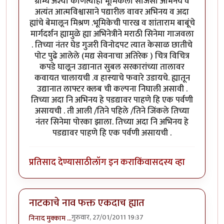
ग्राम्य अश्या कोणत्याही भूमिकेला साजेसा अभिनय व
अत्यंत आत्मविश्वासाने पद्यारील वावर अभिनय व अदा
ह्यांचे बेमालून मिश्रण .भूमिकेची पारख व शांताराम बाबूंचे
मार्गदर्शन ह्यामुळे ह्या अभिनेत्रीने मराठी सिनेमा गाजवला
. तिच्या नंतर घेड गुजरी विनोदपट त्यात केसाळ छातीचे
पोट पुढे आलेले (मद्य सेवनाचा अतिरेक ) चित्र विचित्र
कपडे घालून उद्यानात सुबल सरकारांच्या तालावर
कवायत चालायची .व हास्याचे फवारे उडायचे. ह्यातून
उद्यानात लाफ्टर क्लब ची कल्पना निघाली असावी .
तिच्या अदा नि अभिनय हे पडद्यावर पाहणे हि एक पर्वणी
असायची . ती आली /तिने पहिले /तिने जिंकले तिच्या
नंतर सिनेमा पोरका झाला. तिच्या अदा नि अभिनय हे
पडद्यावर पाहणे हि एक पर्वणी असायची .
प्रतिसाद देण्यासाठी
लॉग इन करा
किंवा
सदस्य व्हा
नाटकाचे नाव फक्त एकदाच ह्यात
गुरुवार, 27/01/2011 19:37
निनाद मुक्काम …