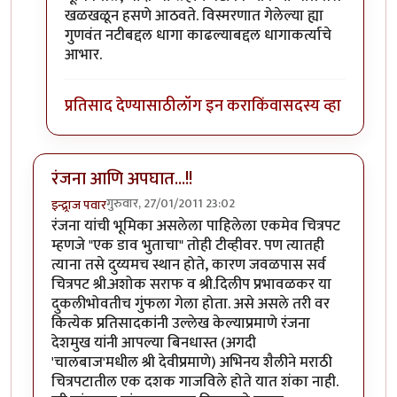
खळखळून हसणे आठवते. विस्मरणात गेलेल्या ह्या
गुणवंत नटीबद्दल धागा काढल्याबद्दल धागाकर्त्याचे
आभार.
प्रतिसाद देण्यासाठी
लॉग इन करा
किंवा
सदस्य व्हा
रंजना आणि अपघात...!!
गुरुवार, 27/01/2011 23:02
इन्द्र्राज पवार
रंजना यांची भूमिका असलेला पाहिलेला एकमेव चित्रपट
म्हणजे "एक डाव भुताचा" तोही टीव्हीवर. पण त्यातही
त्याना तसे दुय्यमच स्थान होते, कारण जवळपास सर्व
चित्रपट श्री.अशोक सराफ व श्री.दिलीप प्रभावळकर या
दुकलीभोवतीच गुंफला गेला होता. असे असले तरी वर
कित्येक प्रतिसादकांनी उल्लेख केल्याप्रमाणे रंजना
देशमुख यांनी आपल्या बिनधास्त (अगदी
'चालबाज'मधील श्री देवीप्रमाणे) अभिनय शैलीने मराठी
चित्रपटातील एक दशक गाजविले होते यात शंका नाही.