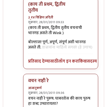
(काय ती प्रथम, द्वितीय
तृतीय
३_१४ विक्षिप्त अदिती
शुक्रवार, 28/01/2011 09:33
In reply to
दोन्ही बरोबर असावं असं वाटतं.
by
Nile
(काय ती प्रथम, द्वितीय तृतीय वचनाची
भानगड असते ती Wink )
बोल्लास! पूर्ण, अपूर्ण, संपूर्ण अशी भानगड
असते ती.
डान्रावांना माहित्ये सगळं! (हे उगाच)
प्रतिसाद देण्यासाठी
लॉग इन करा
किंवा
सदस्य व्हा
वचन नाही रे
आजानुकर्ण
शुक्रवार, 28/01/2011 09:36
In reply to
दोन्ही बरोबर असावं असं वाटतं.
by
Nile
वचन नाही रे पुरूष. घाबरतोस की काय पुरुष
हा शब्द उच्चारायला?