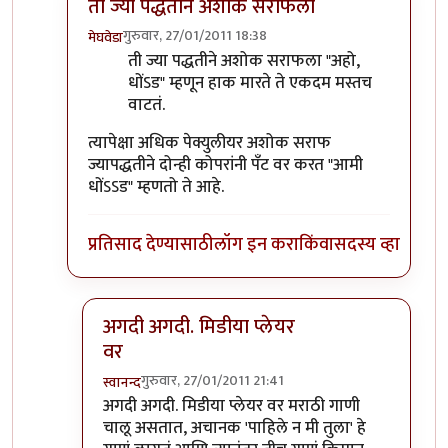
ती ज्या पद्धतीने अशोक सराफला
गुरुवार, 27/01/2011 18:38
मेघवेडा
In reply to
गुपचुप गुपचुप
by
३_१४ विक्षिप्त अदिती
ती ज्या पद्धतीने अशोक सराफला "अहो,
धोंऽड" म्हणून हाक मारते ते एकदम मस्तच
वाटतं.
त्यापेक्षा अधिक पेक्युलीयर अशोक सराफ
ज्यापद्धतीने दोन्ही कोपरांनी पँट वर करत "आमी
धोंऽऽड" म्हणतो ते आहे.
प्रतिसाद देण्यासाठी
लॉग इन करा
किंवा
सदस्य व्हा
अगदी अगदी. मिडीया प्लेयर
वर
गुरुवार, 27/01/2011 21:41
स्वानन्द
In reply to
ती ज्या पद्धतीने अशोक सराफला
by
मेघवेडा
अगदी अगदी. मिडीया प्लेयर वर मराठी गाणी
चालू असतात, अचानक 'पाहिले न मी तुला' हे