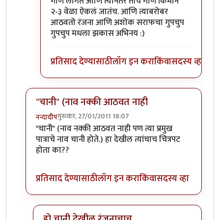
गाणं लागतं आणि त्यानंतर तीच गाणं किमान
२-३ वेळा ऐकलं जातंच. आणि त्याबरोबर
आठवतो रंजना आणि अशोक सराफचा गुपचुप
गुपचुप मधला झकास अभिनय :)
प्रतिसाद देण्यासाठी
लॉग इन करा
किंवा
सदस्य व्हा
"चानी" (नाव नक्की आठवत नाही
गुरुवार, 27/01/2011 18:07
नन्दादीप
In reply to
अवखळ
by
गवि
"चानी" (नाव नक्की आठवत नाही पण त्या प्रमुख
पात्राचे नाव चानी होते.) हा देखील त्यांचाच चित्रपट
होता का??
प्रतिसाद देण्यासाठी
लॉग इन करा
किंवा
सदस्य व्हा
हो चानी देखील रंजनाचाच