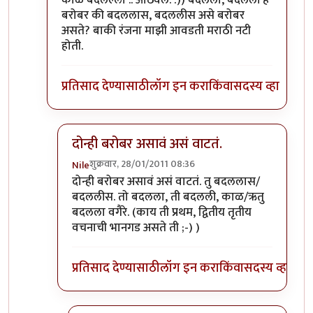
बरोबर की बदललास, बदललीस असे बरोबर
असते? बाकी रंजना माझी आवडती मराठी नटी
होती.
प्रतिसाद देण्यासाठी
लॉग इन करा
किंवा
सदस्य व्हा
दोन्ही बरोबर असावं असं वाटतं.
शुक्रवार, 28/01/2011 08:36
Nile
In reply to
अगदी अगदी
by
चित्रा
दोन्ही बरोबर असावं असं वाटतं. तु बदललास/
बदललीस. तो बदलला, ती बदलली, काळ/ऋतु
बदलला वगैरे. (काय ती प्रथम, द्वितीय तृतीय
वचनाची भानगड असते ती ;-) )
प्रतिसाद देण्यासाठी
लॉग इन करा
किंवा
सदस्य व्हा