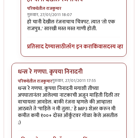
परिकथेतील राजकुमार
गुरुवार, 27/01/2011 18:07
In reply to
"चानी" (नाव नक्की आठवत नाही
by
नन्दादीप
हो चानी देखील रंजनाचाच चित्रपट. त्यात 'तो एक
राजपुत्र..' सारखी मस्त मस्त गाणी होती.
प्रतिसाद देण्यासाठी
लॉग इन करा
किंवा
सदस्य व्हा
धन्स रे गणपा. कृपया निनादनी
गुरुवार, 27/01/2011 17:55
परिकथेतील राजकुमार
धन्स रे गणपा. कृपया निनादनी मगाशी तीच्या
अपघातानंतर आलेल्या नाटकाची अजुन माहिती दिली तर
वाचायला आवडेल. बाकी रंजना म्हणले की आम्हाला
आठवते ते 'पाहिले न मी तुला..' हे MP3 शेअर करुन मी
कमीत कमी १००+ दोस्त ऑर्कुटवर गोळा केले असतील
;)