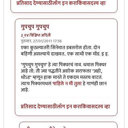
प्रतिसाद देण्यासाठी
लॉग इन करा
किंवा
सदस्य व्हा
गुपचुप गुपचुप
३_१४ विक्षिप्त अदिती
गुरुवार, 27/01/2011 17:56
In reply to
अवखळ
by
गवि
एका कुठल्यातरी सिनेमात डबलरोल होता. दोन
बहिणी असल्याचे दाखवत.. एक साधी एक मॉड. इ इ.
"गुपचुप गुपचुप" हे त्या पिक्चरचं नाव. धमाल पिक्चर
आहे तो; ती ज्या पद्धतीने अशोक सराफला "अहो,
धोंऽड" म्हणून हाक मारते ते एकदम मस्तच वाटतं.
त्याच पिक्चरमधलं
पाहिले न मी तुला
हे गाणंही छान
आहे.
प्रतिसाद देण्यासाठी
लॉग इन करा
किंवा
सदस्य व्हा