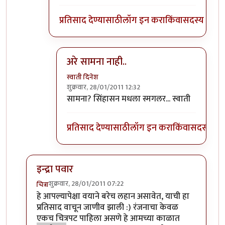
प्रतिसाद देण्यासाठी
लॉग इन करा
किंवा
सदस्य व्हा
अरे सामना नाही..
स्वाती दिनेश
शुक्रवार, 28/01/2011 12:32
In reply to
जयराम हर्डीकर म्हणजे सामना
by
llपुण्
सामना? सिंहासन मधला स्मगलर... स्वाती
प्रतिसाद देण्यासाठी
लॉग इन करा
किंवा
सदस्य व्हा
इन्द्रा पवार
शुक्रवार, 28/01/2011 07:22
चित्रा
In reply to
रंजना आणि अपघात...!!
by
इन्द्र्राज पवार
हे आपल्यापेक्षा वयाने बरेच लहान असावेत, याची हा
प्रतिसाद वाचून जाणीव झाली :) रंजनाचा केवळ
एकच चित्रपट पाहिला असणे हे आमच्या काळात