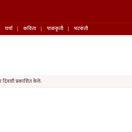
चर्चा
कविता
पाककृती
भटकंती
 दिवशी प्रकाशित केले.