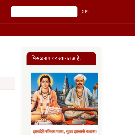
शोध
शोध
मिसळपाव वर स्वागत आहे.