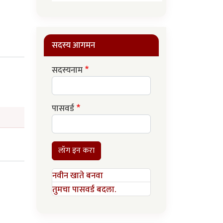
सदस्य आगमन
सदस्यनाम
पासवर्ड
लॉग इन करा
नवीन खाते बनवा
तुमचा पासवर्ड बदला.