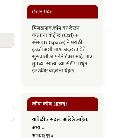
लेखन मदत
मिसळपाव.कॉम वर लेखन
करताना कंट्रोल (Ctrl) +
स्पेसबार (space) ने मराठी
इंग्रजी अशी भाषा बदलता येते.
सुरूवातीला फोनेटिक्स आहे. मात्र
तुमच्या खात्याच्या सेटींग मधून
इनस्क्रीप्ट बदलता येईल.
कोण कोण आलंय?
यावेळी 3 सदस्यं आलेले आहेत.
अभ्या..
आग्या१९९०