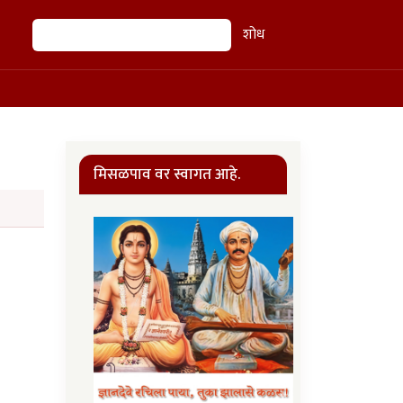
शोध
शोध
मिसळपाव वर स्वागत आहे.