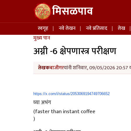
Skip to main content
मिसळपाव
Main navigation
स्वगृह
नवे लेखन
नवे प्रतिसाद
लेख
मुख्य पान
अग्नी -6 क्षेपणास्त्र परीक्षण
लेखक
बाजीगर
यांनी शनिवार, 09/05/2026 20:57 या
https://x.com/i/status/
2053069194749706652
घ्या अभंग
(faster than instant coffee
)