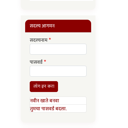
सदस्य आगमन
सदस्यनाम
पासवर्ड
लॉग इन करा
नवीन खाते बनवा
तुमचा पासवर्ड बदला.