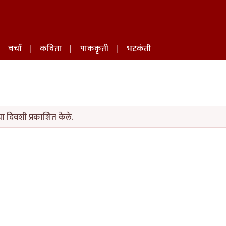
चर्चा
कविता
पाककृती
भटकंती
 दिवशी प्रकाशित केले.