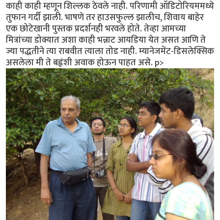
काही काही म्हणून शिल्लक ठेवले नाही. परिणामी ऑडिटोरियममध्ये
तुफान गर्दी झाली. भाषणे तर हाउसफुल्ल झालीच, शिवाय बाहेर
एक छोटेखानी पुस्तक प्रदर्शनही भरवले होते. तेव्हा आमच्या
मित्रांच्या डोक्यात अशा काही भन्नाट आयडिया येत असत आणि ते
ज्या पद्धतीने त्या राबवीत त्याला तोड नाही. म्यानेजमेंट-डिसलेक्सिक
असलेला मी ते बह्वंशी अवाक होऊन पाहत असे. p>