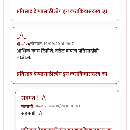
प्रतिसाद देण्यासाठी
लॉग इन करा
किंवा
सदस्य व्हा
_/\_
सोमवार, 19/09/2016 19:17
मी-सौरभ
आधिक काय लिहीणे. वरील बर्‍याच प्रतिसादांशी
बा.डी.स.
प्रतिसाद देण्यासाठी
लॉग इन करा
किंवा
सदस्य व्हा
सहमत!! _/\_
मंगळवार, 20/09/2016 10:43
रातराणी
In reply to
_/\_
by
मी-सौरभ
सहमत!! _/\_