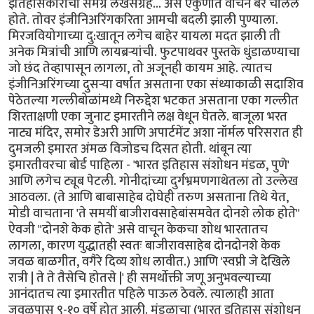
इतिहासकारांचा समग्र लेखसंग्रह... असे एकुणात वाचन बरे चालले
होते. तोवर इंजीनिअरिंगकरिता आमची बदली झाली पुण्याला.
मिरजवियोगाच्या दु:खातून लगेच बाहेर यायला मदत झाली ती
अनेक मित्रांची आणि लायब्रर्‍यांची. फुटपाथवर पुस्तके धुंडाळण्याचा
जो छंद तेव्हापासून लागला, तो अजूनही कायम आहे. त्यातच
इंजीनिअरिंगच्या दुसर्‍या वर्षात असताना एका संध्याकाळी सदाशिव
पेठेतल्या गल्लीबोळांमध्ये निरुद्देश भटकत असताना एका गल्लीत
शिरताक्षणी एका जुनाट इमारतीने लक्ष वेधून घेतले. बाजूला भरत
नाट्य मंदिर, समोर डेअरी आणि अपार्टमेंट अशा नॉर्मल परिसरात ही
दुमजली इमारत अंमळ विजोडच दिसत होती. थांबून त्या
इमारतीवरचा बोर्ड पाहिला - 'भारत इतिहास संशोधन मंडळ, पुणे'
आणि लगेच ट्यूब पेटली. गोनीदांच्या दुर्गभ्रमणगाथेतला तो उल्लेख
आठवला. (ते आणि बाबासाहेब दोघेही तरुण असताना तिथे येत,
मोडी वाचताना 'ते समयीं बाजीरावसाहेबांसमवेत दोनशे लोक होते"
ऐवजी "दोनशे केक होते' असे वाचून केकचा शोध भारतातच
लागला, कारण युद्धातही स्वतः बाजीरावसाहेब दोनदोनशे केक
जवळ बाळगीत, वगैरे दिव्य शोध लावीत.) आणि 'स्वप्नी जे देखिले
रात्री | ते ते तैसेचि होतसे |' ही समर्थोक्ती जणू अनुभवल्याच्या
आनंदातच त्या इमारतीत पहिले पाऊल ठेवले. त्यालाही आता
जवळपास ९-१० वर्षे होत आली. मंडळाचा (भारत इतिहास संशोधन