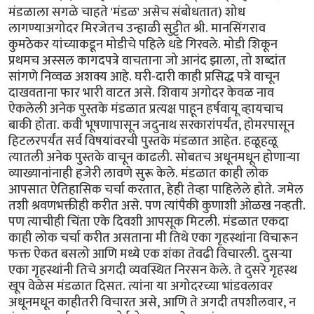
मंडळाला सगळे चाहते 'मंडळ' असेच संबोधतात) शोध
लागण्याअगोदर मिरजेतच उन्हाळी सुट्टीत श्री. मानसिंगराव
कुमठेकर यांच्याकडून मोडीचे पहिले धडे गिरवले. मोडी शिकून
प्रथमच अस्सल कागदपत्रे वाचताना जो आनंद झाला, तो शब्दांत
सांगणे निव्वळ अशक्य आहे. घरी-दारी काही प्रसिद्ध पत्रे वाचून
दाखवताना फार भारी वाटत असे. शिवाय अगोदर केवळ नाव
ऐकलेली अनेक पुस्तके मंडळात प्रत्यक्ष पाहून हर्षवायू व्हायचाच
बाकी होता. कवी भूषणापासून जदुनाथ सरकारांपर्यंत, होमरपासून
हिटलरपर्यंत सर्व विषयांवरची पुस्तके मंडळात आहेत. हळूहळू
त्यातली अनेक पुस्तके वाचून काढली. सोबतच अधूनमधून होणार्‍या
व्याख्यानांनाही हजेरी लावणे सुरू केले. मंडळात काही लोक
आपसात ऐतिहासिक चर्चा करतात, हेही तेव्हा पाहिलेले होते. जमेल
तशी श्रवणभक्तीही करीत असे. पण त्यांपैकी कुणाशी ओळख नव्हती.
पण त्याचीही चिंता एके दिवशी आपसूक मिटली. मंडळात एकदा
काही लोक चर्चा करीत असताना मी तिथे एका गृहस्थांना विचारून
फक्त ऐकत बसलो आणि मध्ये एक शंका तेवढी विचारली. दुसर्‍या
एका गृहस्थांनी तिचे अगदी व्यवस्थित निरसन केले. ते दुसरे गृहस्थ
खूप वेळेस मंडळात दिसत. त्यांना या अगोदरच्या भांडवलावर
अधूनमधून काहीतरी विचारत असे, आणि ते अगदी तपशीलवार, न