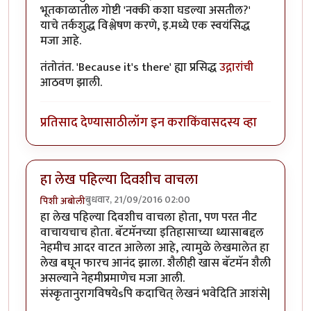
भूतकाळातील गोष्टी 'नक्की कशा घडल्या असतील?'
याचे तर्कशुद्ध विश्लेषण करणे, इ.मध्ये एक स्वयंसिद्ध
मजा आहे.
तंतोतंत. 'Because it's there' ह्या प्रसिद्ध
उद्गारांची
आठवण झाली.
प्रतिसाद देण्यासाठी
लॉग इन करा
किंवा
सदस्य व्हा
हा लेख पहिल्या दिवशीच वाचला
बुधवार, 21/09/2016 02:00
पिशी अबोली
हा लेख पहिल्या दिवशीच वाचला होता, पण परत नीट
वाचायचाच होता. बॅटमॅनच्या इतिहासाच्या ध्यासाबद्दल
नेहमीच आदर वाटत आलेला आहे, त्यामुळे लेखमालेत हा
लेख बघून फारच आनंद झाला. शैलीही खास बॅटमॅन शैली
असल्याने नेहमीप्रमाणेच मजा आली.
संस्कृतानुरागविषयेsपि कदाचित् लेखनं भवेदिति आशंसे|