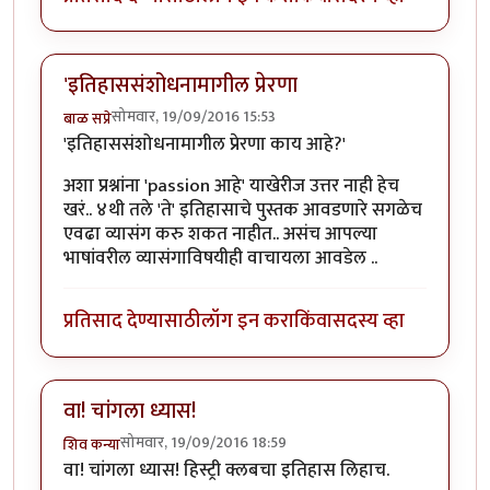
'इतिहाससंशोधनामागील प्रेरणा
सोमवार, 19/09/2016 15:53
बाळ सप्रे
'इतिहाससंशोधनामागील प्रेरणा काय आहे?'
अशा प्रश्नांना 'passion आहे' याखेरीज उत्तर नाही हेच
खरं.. ४थी तले 'ते' इतिहासाचे पुस्तक आवडणारे सगळेच
एवढा व्यासंग करु शकत नाहीत.. असंच आपल्या
भाषांवरील व्यासंगाविषयीही वाचायला आवडेल ..
प्रतिसाद देण्यासाठी
लॉग इन करा
किंवा
सदस्य व्हा
वा! चांगला ध्यास!
सोमवार, 19/09/2016 18:59
शिव कन्या
वा! चांगला ध्यास! हिस्ट्री क्लबचा इतिहास लिहाच.