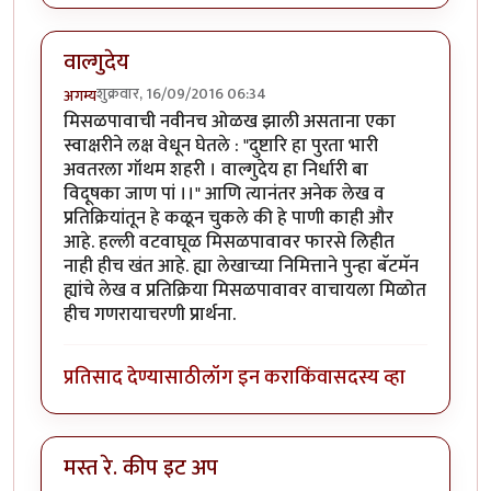
वाल्गुदेय
शुक्रवार, 16/09/2016 06:34
अगम्य
मिसळपावाची नवीनच ओळख झाली असताना एका
स्वाक्षरीने लक्ष वेधून घेतले : "दुष्टारि हा पुरता भारी
अवतरला गॉथम शहरी । वाल्गुदेय हा निर्धारी बा
विदूषका जाण पां ।।" आणि त्यानंतर अनेक लेख व
प्रतिक्रियांतून हे कळून चुकले की हे पाणी काही और
आहे. हल्ली वटवाघूळ मिसळपावावर फारसे लिहीत
नाही हीच खंत आहे. ह्या लेखाच्या निमित्ताने पुन्हा बॅटमॅन
ह्यांचे लेख व प्रतिक्रिया मिसळपावावर वाचायला मिळोत
हीच गणरायाचरणी प्रार्थना.
प्रतिसाद देण्यासाठी
लॉग इन करा
किंवा
सदस्य व्हा
मस्त रे. कीप इट अप