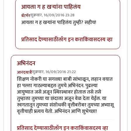
आयला ग ह खर्‍यांना पाहिलंय
शुक्रवार, 16/09/2016 23:28
बॅटमॅन
In reply to
लेख आवडला
by
रमेश आठवले
आयला ग ह खर्‍यांना पाहिलंय तुम्ही? सहीच!
प्रतिसाद देण्यासाठी
लॉग इन करा
किंवा
सदस्य व्हा
अभिनंदन
शुक्रवार, 16/09/2016 21:22
आनंदयात्री
शिक्षण नोकरी या सगळ्या बाबी सांभाळून, लहान वयात
हा पल्ला गाठल्याबद्दल तुमचे अभिनंदन. पुढल्या
आयुष्यात जसे अजून स्थिरस्थावर होताल तसे तसे
तुम्हाला तुमच्या या छंदाला अजून वेळ देता येईल. या
स्वगतातून तुमच्या संशोधकी वृत्तीबरोबर तुमच्या अभ्यासू
वृत्तीचाही प्रत्यय येतो. अभिनंदन आणि शुभेच्छा!
प्रतिसाद देण्यासाठी
लॉग इन करा
किंवा
सदस्य व्हा