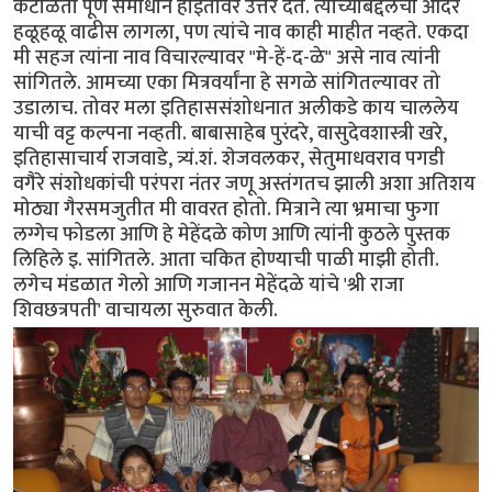
कंटाळता पूर्ण समाधान होईतोवर उत्तर देत. त्यांच्याबद्दलचा आदर
हळूहळू वाढीस लागला, पण त्यांचे नाव काही माहीत नव्हते. एकदा
मी सहज त्यांना नाव विचारल्यावर "मे-हें-द-ळे" असे नाव त्यांनी
सांगितले. आमच्या एका मित्रवर्यांना हे सगळे सांगितल्यावर तो
उडालाच. तोवर मला इतिहाससंशोधनात अलीकडे काय चाललेय
याची वट्ट कल्पना नव्हती. बाबासाहेब पुरंदरे, वासुदेवशास्त्री खरे,
इतिहासाचार्य राजवाडे, त्र्यं.शं. शेजवलकर, सेतुमाधवराव पगडी
वगैरे संशोधकांची परंपरा नंतर जणू अस्तंगतच झाली अशा अतिशय
मोठ्या गैरसमजुतीत मी वावरत होतो. मित्राने त्या भ्रमाचा फुगा
लग्गेच फोडला आणि हे मेहेंदळे कोण आणि त्यांनी कुठले पुस्तक
लिहिले इ. सांगितले. आता चकित होण्याची पाळी माझी होती.
लगेच मंडळात गेलो आणि गजानन मेहेंदळे यांचे 'श्री राजा
शिवछत्रपती' वाचायला सुरुवात केली.