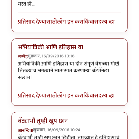
मस्त हो...
प्रतिसाद देण्यासाठी
लॉग इन करा
किंवा
सदस्य व्हा
अभियांत्रिकी आणि इतिहास या
शुक्रवार, 16/09/2016 10:16
सस्नेह
अभियांत्रिकी आणि इतिहास या दोन संपूर्ण वेगळ्या गोष्टी
तितक्याच अगत्याने आत्मसात करणाऱ्या बॅटमॅनला
सलाम !
प्रतिसाद देण्यासाठी
लॉग इन करा
किंवा
सदस्य व्हा
बॅट्याभौ तुम्ही खुप छान
शुक्रवार, 16/09/2016 10:24
आनन्दिता
बॅट्याभौ तुम्ही खुप छान लिहीता. तुमच्यात हे इतिहासाचं