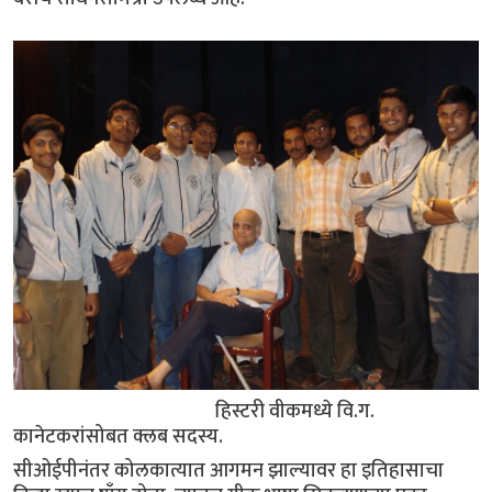
हिस्टरी वीकमध्ये वि.ग.
कानेटकरांसोबत क्लब सदस्य.
सीओईपीनंतर कोलकात्यात आगमन झाल्यावर हा इतिहासाचा