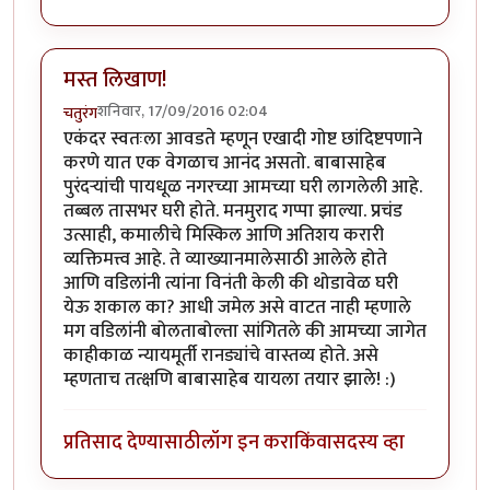
मस्त लिखाण!
शनिवार, 17/09/2016 02:04
चतुरंग
एकंदर स्वतःला आवडते म्हणून एखादी गोष्ट छांदिष्टपणाने
करणे यात एक वेगळाच आनंद असतो. बाबासाहेब
पुरंदर्‍यांची पायधूळ नगरच्या आमच्या घरी लागलेली आहे.
तब्बल तासभर घरी होते. मनमुराद गप्पा झाल्या. प्रचंड
उत्साही, कमालीचे मिस्किल आणि अतिशय करारी
व्यक्तिमत्त्व आहे. ते व्याख्यानमालेसाठी आलेले होते
आणि वडिलांनी त्यांना विनंती केली की थोडावेळ घरी
येऊ शकाल का? आधी जमेल असे वाटत नाही म्हणाले
मग वडिलांनी बोलताबोल्ता सांगितले की आमच्या जागेत
काहीकाळ न्यायमूर्ती रानड्यांचे वास्तव्य होते. असे
म्हणताच तत्क्षणि बाबासाहेब यायला तयार झाले! :)
प्रतिसाद देण्यासाठी
लॉग इन करा
किंवा
सदस्य व्हा