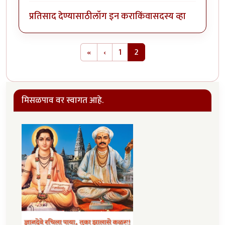
प्रतिसाद देण्यासाठी
लॉग इन करा
किंवा
सदस्य व्हा
Pagination
First page
Previous page
«
‹
1
2
मिसळपाव वर स्वागत आहे.