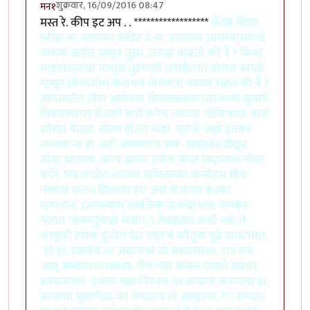
शुक्रवार, 16/09/2016 08:47
मन१
मस्त रे. कीप इट अप . . ******************
बॅट्या बॅट्या
प्लीझ ना. मलापण क्रेडिट दे ना. जालावर आमच्यासारखे
वाचक आहेत म्हणून तुझा उत्साह वाढतो की नै ? किंवा
माझ्यासारखा माणूस तुझ्याशी तपशीलात बोलत बसतो
म्हणून शोधाशोध करायचं मोमेण्टम कायम राहतं की नै ?
आयायटीत टॉपर आलेल्या मिडलक्लास घरातल्या मुलाचे
मिडलक्लास शेजारी कसे लगेच त्याच्या लौकिकात वाटा
शोधत येतात; तसच होतय माझं. म्हण्जे "अहो इतका
साधाय ना हा. अहो आमच्याच अंगा-खांद्यावर खेळून
मोठा झालाय. आता झाला असेल मोठा एण्ट्रन्सचा टॉपर
वगैरे. पण शाळेत त्याच्या गणिताच्या कन्सेप्ट्स मीच
पक्क्या करुन दिल्यात हां." असं शेजारचे काका
म्हणतात. )जमल्यास जवळिक दाकह्वायला 'लब्बॉड '
म्हणत गालच्गुचाही घेतात. ) तेवढ्यात कधी नव्हे ते
काकूही त्यांना दुजोरा देत स्वतःचं कौतुक पुढे दामटतात.
"हो हो. इकडेच तर असायचा तो अभ्यासाला. रात्र रात्र
जागू अभ्यास करायचा. मीच चहा करुन द्यायचे त्याला
अभ्यासाला. इथला चहा पिउनच तर अभ्यास करायचा हा.
आमच्या मुलापेक्षा का वेगळाय तो आम्हाला ?" . सगळा