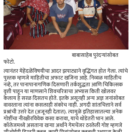
बाबासाहेब पुरंदर्‍यांसोबत
फोटो.
त्यानंतर मेहेंदळेंविषयीचा आदर झपाट्याने वृद्धिंगत होत गेला. त्यांचे
पुस्तक म्हणजे माहितीचा अफाट खजिना आहे. निव्वळ माहितीच
नव्हे, तर पानापानागणिक दिसणारी तर्कशुद्धता आणि चिकित्सक
वृत्ती पाहून या माणसाने शिवचरित्राचा अभ्यास किती खोलवर
केलाय हे सरळ दिसतच होते. इतके असूनही अन्य अज्ञ जनांसोबत
वावरताना त्यांना कसलाही संकोच नाही. अगदी शांतचित्ताने सर्व
प्रश्नांची उत्तरे देत (अजूनही देतात). त्यामुळे इतिहासातल्या अनेक
गोष्टींचा नीरक्षीरविवेक कसा करावा, याचे थोडेतरी भान आले.
कॉलेजमध्ये असताना खर्‍या अर्थाने गेमचेंजर ठरलेली गोष्ट म्हणजे