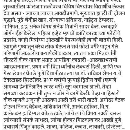
सीओईपी हिस्टरी क्लब. काही मित्रांसोबत क्लबची स्थापना केली.
सुरुवातीला कॉलेजपातळीवरच विविध विषयांवर विद्यार्थीच लेक्चर
देत असत - ज्याच्या त्याच्या आवडीप्रमाणे. सुरुवात झाली ती ट्रोजन
युद्धाने. पुढे चेंगीझ खान, सोन्याचा इतिहास, नाईट्स टेम्पलार,
पानिपत, इ.इ. अनेक विषय अनेक मित्रांनी सादर केले. क्लबद्वारे
ऑर्गनाईझ केलेला पहिला इव्हेंट म्हणजे क्रांतिकारकांच्या फोटोंचे
प्रदर्शन. काही मित्रांच्या ओळखीने पेपरमध्येही त्याची बातमी दिली.
त्यामुळे पुण्यातून बरेच लोक येऊन ते सर्व फोटो वगैरे पाहून गेले.
परिणामी आउटरीच बर्‍यापैकी वाढला. त्यातच एका मित्रवर्यांनी
'हिस्टरी वीक' नामक भन्नाट आयडिया काढली - आठवडाभराची
व्याख्यानमाला. प्रथम वर्षी विद्यार्थ्यांनीच लेक्चर्स दिली, आणि एक
गेस्ट लेक्चर घेतले पुणे विद्यापीठातल्या प्रा.डॉ. राधिका शेषन यांचे
टेक्स्टाइल हिस्टरीवर. प्रथम वर्षाची पुण्याई द्वितीय वर्षी (म्हणजे
आमच्या इंजीनिअरिंग लास्ट वर्षी) खूप कामाला आली. तेव्हा
सगळ्या क्लबकर्‍यांनी तुफान जोराने कामे केली. तेव्हाचा हिस्टरी
वीक म्हणजे अजूनही आठवण आली तरी भारी वाटते. अगोदर बैठक
होऊन निनाद बेडेकर, शशिकांत पित्रे, आनंद हर्डीकर, वि.ग.
कानेटकर इ. दिग्गज वक्ते ठरवले, त्यांचे त्यांचे विषय नक्की करून
त्यांच्याशी संपर्क साधला, त्यांचा होकार मिळवल्यावर आख्खे पुणे
प्रचारार्थ पिंजून काढले. शाळा, कॉलेज, क्लास, लायब्ररी, होस्टेल्स...