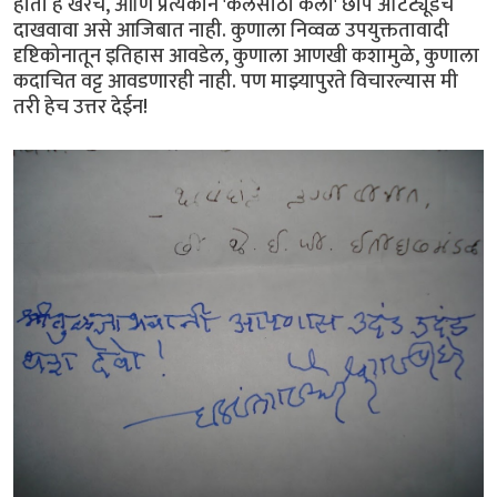
होतो हे खरेच, आणि प्रत्येकाने 'कलेसाठी कला' छाप अ‍ॅटिट्यूडच
दाखवावा असे आजिबात नाही. कुणाला निव्वळ उपयुक्ततावादी
दृष्टिकोनातून इतिहास आवडेल, कुणाला आणखी कशामुळे, कुणाला
कदाचित वट्ट आवडणारही नाही. पण माझ्यापुरते विचारल्यास मी
तरी हेच उत्तर देईन!