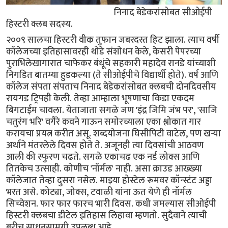
निनाद बेडेकरांसोबत सीओईपी
हिस्टरी क्लब सदस्य.
२००९ सालचा हिस्टरी वीक तुफान जबरदस्त हिट झाला. त्याच वर्षी
कॉलेजच्या इतिहासावरही थोडे संशोधन केले, केसरी पेपरच्या
पुराभिलेखागारात चाफेकर बंधूंचे सहकारी महादेव रानडे यांच्याशी
निगडित बातम्या हुडकल्या (ते सीओईपीचे विद्यार्थी होते). वर्ष आणि
कॉलेज संपता संपताच निनाद बेडेकरांसोबत क्लबची दोनदिवसीय
रायगड ट्रिपही केली. तेव्हा आम्हाला भूषणाचा किडा एकदम
बिगटाईम चावला. येताजाता सगळे जण 'इंद्र जिमि जंभ पर', 'साजि
चतुरंग भरि' वगैरे कवने गाऊन समोरच्याला एका श्लोकात गार
करायचा प्रयत्न करीत असू. शब्दयोजना घिसीपिटी वाटेल, पण खर्‍या
अर्थाने मंतरलेले दिवस होते ते. अजूनही त्या दिवसांची आठवण
आली की स्फुरण चढते. सगळे एकाचढ एक नर्ड लोक्स आणि
तितकेच उत्साही. कोणीच 'नॉर्मल' नाही. असा क्राउड आख्ख्या
कॉलेजात तेव्हा दुसरा नसेल. माझ्या होस्टेल रूमवर कॉन्स्टंट अड्डा
भरत असे. कोट्या, जोक्स, टवाळी यांना ऊत येणे ही नॉर्मल
सिच्वेशन. फार फार फारच भारी दिवस. कधी जमल्यास सीओईपी
हिस्टरी क्लबचा डीटेल इतिहास लिहावा म्हणतो. सुदैवाने त्याची
बरीच साधनसामग्री उपलब्ध आहे.