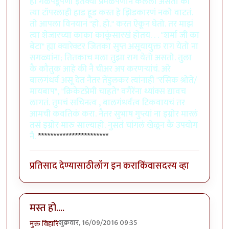
हा गळेपडूपणा इत॑क्या प्रेमळपणानं केलेला असतो की
त्या टॉपरलाही हाड हूड करत हे झिडकारणं नको वाटतं.
तो आपला विनयानं "हो. हो." करत ऐकून घेतो. तर माझं
त्या शेजारच्या काका काकूंसारखं होतय. . . "शर्मा जी का
बेटा" ह्या क्यारेक्टर जितका सुप्त असूयायुक्त राग येतो ना
सगळ्यांना; तितकाच मला तुझा राग येतो असतो. तुला
कै कौतुक आहे की नै चीअर अप करणर्‍यांचं. अरे
बालगंधर्व असू देत नैतर तेंडुलकर त्यांनाही "रसिक श्रोते/
मायबाप", "क्रिकेटप्रेमी चाहते" वगैरेंना थ्यांक्स द्यावच
लागतं. तुमचं सचिनत्व , बालगंधर्वत्व टिकवायचं तर
आमची कवतिकं करा. नैतर सुभाष गुप्त्यां ना इग्नोर मारलं
तसं इग्नोर मारु साल्याहो. नुसतं चांगलं खेळून कै उपयोग
नै.
***********************
प्रतिसाद देण्यासाठी
लॉग इन करा
किंवा
सदस्य व्हा
मस्त हो....
शुक्रवार, 16/09/2016 09:35
मुक्त विहारि