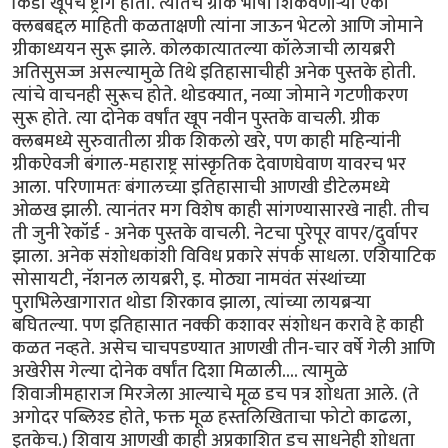
किडा खूपच ष्ट्राँग होता. त्यातच ग्रीक भाषा शिकवणार्‍या एका
क्लबबद्दल माहिती कळताक्षणी त्यांना जाऊन भेटलो आणि जोमाने
ग्रीकाध्ययन सुरू झाले. कोलकात्यातल्या कॉलेजाची लायब्ररी
अतिसुसज्ज असल्यामुळे तिथे इतिहासाचीही अनेक पुस्तके होती.
त्यांचे वाचनही सुरूच होते. थोडक्यात, नव्या जोमाने गटणीकरण
सुरू होते. त्या दोनेक वर्षांत खूप नवीन पुस्तके वाचली. ग्रीक
क्लबमध्ये सुरुवातीला ग्रीक शिकलो खरे, पण काही महिन्यांनी
ग्रीकऐवजी बंगाल-महाराष्ट्र सांस्कृतिक देवाणघेवाण यावरच भर
आला. परिणामतः बंगालच्या इतिहासाची आणखी डीटेलमध्ये
ओळख झाली. त्यानंतर मग विशेष काही सांगण्यासारखे नाही. तीच
ती जुनी रेकॉर्ड - अनेक पुस्तके वाचली. नेटचा पुरेपूर वापर/दुर्वापर
झाला. अनेक संशोधकांशी विविध प्रकारे संपर्क साधला. एशियाटिक
सोसायटी, नॅशनल लायब्ररी, इ. मोठ्या नामवंत संस्थांच्या
पुराभिलेखागारात थोडा शिरकाव झाला, त्यांच्या लायब्रर्‍या
बघितल्या. पण इतिहासात नक्की कशावर संशोधन करावे हे काही
कळत नव्हते. असेच चाचपडण्यात आणखी तीन-चार वर्षे गेली आणि
अखेरीस गेल्या दोनेक वर्षांत दिशा मिळाली.... त्यामुळे
शिवाजीमहाराज मिरजेला आल्याचे मूळ डच पत्र शोधता आले. (ते
अगोदर पब्लिश्ड होते, फक्त मूळ हस्तलिखिताचा फोटो काढला,
इतकेच.) शिवाय आणखी काही अप्रकाशित डच साधनेही शोधता