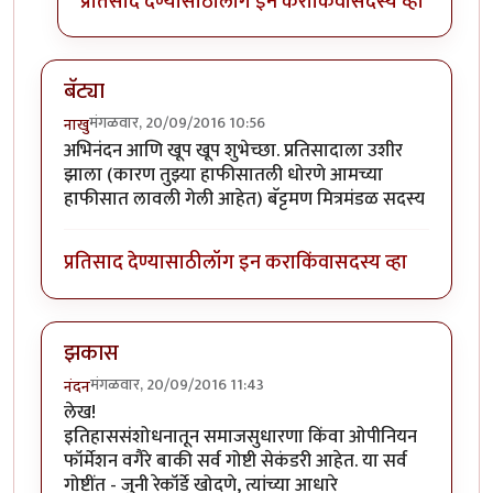
प्रतिसाद देण्यासाठी
लॉग इन करा
किंवा
सदस्य व्हा
बॅट्या
मंगळवार, 20/09/2016 10:56
नाखु
अभिनंदन आणि खूप खूप शुभेच्छा. प्रतिसादाला उशीर
झाला (कारण तुझ्या हाफीसातली धोरणे आमच्या
हाफीसात लावली गेली आहेत) बॅट्टमण मित्रमंडळ सदस्य
प्रतिसाद देण्यासाठी
लॉग इन करा
किंवा
सदस्य व्हा
झकास
मंगळवार, 20/09/2016 11:43
नंदन
लेख!
इतिहाससंशोधनातून समाजसुधारणा किंवा ओपीनियन
फॉर्मेशन वगैरे बाकी सर्व गोष्टी सेकंडरी आहेत. या सर्व
गोष्टींत - जुनी रेकॉर्डे खोदणे, त्यांच्या आधारे