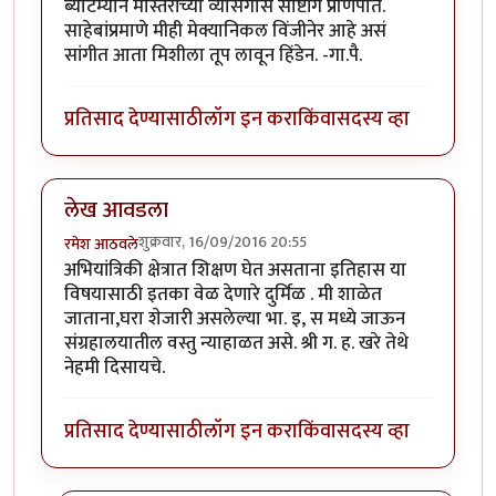
ब्याटम्यान मास्तरांच्या व्यासंगास साष्टांग प्रणिपात.
साहेबांप्रमाणे मीही मेक्यानिकल विंजीनेर आहे असं
सांगीत आता मिशीला तूप लावून हिंडेन. -गा.पै.
प्रतिसाद देण्यासाठी
लॉग इन करा
किंवा
सदस्य व्हा
लेख आवडला
शुक्रवार, 16/09/2016 20:55
रमेश आठवले
अभियांत्रिकी क्षेत्रात शिक्षण घेत असताना इतिहास या
विषयासाठी इतका वेळ देणारे दुर्मिळ . मी शाळेत
जाताना,घरा शेजारी असलेल्या भा. इ, स मध्ये जाऊन
संग्रहालयातील वस्तु न्याहाळत असे. श्री ग. ह. खरे तेथे
नेहमी दिसायचे.
प्रतिसाद देण्यासाठी
लॉग इन करा
किंवा
सदस्य व्हा