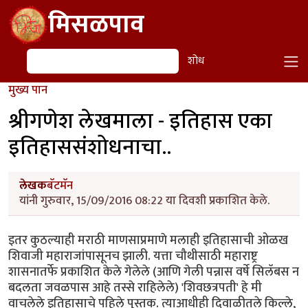
Skip to main content
मिसळपाव
शोध
शोध
मुख्य पान
श्रीगणेश लेखमाला - इतिहास एका
इतिहाससंशोधनाचा..
लेखक
बॅटमॅन
यांनी गुरुवार, 15/09/2016 08:22 या दिवशी प्रकाशित केले.
इतर कुठल्याही मराठी माणसाप्रमाणे मलाही इतिहासाची ओळख
शिवाजी महाराजांपासूनच झाली. यत्ता चौथीसाठी महाराष्ट्र
शासनातर्फे प्रकाशित केले गेलेले (आणि गेली पन्नास वर्षे सिलॅबस न
बदलता जवळपास आहे तस्से राहिलेले) 'शिवछत्रपती' हे मी
वाचलेले इतिहासाचे पहिले पुस्तक. त्याआधीही दिवाळीतले किल्ले,