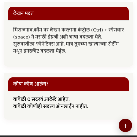
लेखन मदत
मिसळपाव.कॉम वर लेखन करताना कंट्रोल (Ctrl) + स्पेसबार
(space) ने मराठी इंग्रजी अशी भाषा बदलता येते.
सुरूवातीला फोनेटिक्स आहे. मात्र तुमच्या खात्याच्या सेटींग
मधून इनस्क्रीप्ट बदलता येईल.
कोण कोण आलंय?
यावेळी 0 सदस्यं आलेले आहेत.
यावेळी कोणीही सदस्य ऑनलाईन नाहीत.
↑