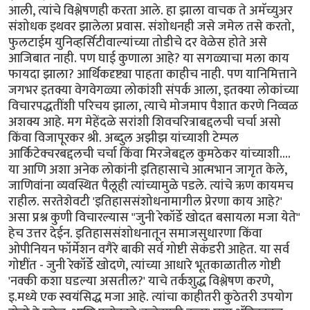
आली, त्यांचे विश्लेषणही करता आले. हा झाला वाचक ते अमॅच्युअर
संशोधक इथवर झालेला प्रवास. संशोधनही जसे जमेल तसे करतो,
फुलटाईम युनिव्हर्सिटीवाल्यांच्या तोडीचे दर वेळेस होते असे
आजिबात नाही. पण घाई कुणाला आहे? या सगळ्याचा मला काय
फायदा झाला? आर्थिकदृष्ट्या पाहता काहीच नाही. पण यानिमित्ताने
जगभर इतक्या वेगवेगळ्या लोकांशी संपर्क आला, इतक्या लोकांच्या
विचारपद्धतींशी परिचय झाला, त्याचे मोजमाप पैशात करणे निव्वळ
अशक्य आहे. मग मेहेंदळे सरांशी शिवचरित्राबद्दलची चर्चा असो
किंवा विजापूरकर श्री. अब्दुल अझीझ यांच्याशी टेम्पल
आर्किटेक्चरबद्दलची चर्चा किंवा मिरजेबद्दल कुमठेकर यांच्याशी....
या आणि अशा अनेक लोकांनी इतिहासाचे आत्मभान जागृत केले,
जाणिवांना व्यवस्थित पैलूही त्यांच्यामुळे पडले. त्यांचे ऋण कायमच
राहील. सरतेशेवटी 'इतिहाससंशोधनामागील प्रेरणा काय आहे?'
असा प्रश्न कुणी विचारल्यास "जुनी रेकॉर्डे खोदत बसायला मजा येते"
हेच उत्तर देईन. इतिहाससंशोधनातून समाजसुधारणा किंवा
ओपीनियन फॉर्मेशन वगैरे बाकी सर्व गोष्टी सेकंडरी आहेत. या सर्व
गोष्टींत - जुनी रेकॉर्डे खोदणे, त्यांच्या आधारे भूतकाळातील गोष्टी
'नक्की कशा घडल्या असतील?' याचे तर्कशुद्ध विश्लेषण करणे,
इ.मध्ये एक स्वयंसिद्ध मजा आहे. त्यांचा काहीतरी कुठेतरी उपयोग