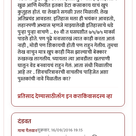
खुळ आणि मेमरीत इतका डेटा कसाकाय याचं खुप
कुतुहल होतं. या लेखाने सगळी उत्तर मिळाली. लेख
अतिप्रचंड आवडला. इतिहास मला ही भयंकर आवडतो,
लहानपणी अभ्यास म्हणजे माझ्यालेखी इतिहासाचे धडे
पुन्हा पुन्हा वाचणे ... १० वी त घसघशीत ७५/७५ मार्क्स
पाडले होते. पण पुढे मनासारखं त्यात काही करता आलं
नाही , मोडी पण शिकायची होती पण राहुन गेलीय. तुमचा
लेख वाचुन मात्र खुप काही मिस झाल्याची बेक्कार
रुखरुख लागलीय. च्यायला त्या आवडीला खतपाणी
घालुन वेड बनवायचं राहुन गेलं. आता संधी मिळालीच
आहे तर .. शिवचरित्रावरची वाचलीच पाहिजेत अशा
पुस्तकांची नावे मिळतील का?
प्रतिसाद देण्यासाठी
लॉग इन करा
किंवा
सदस्य व्हा
दंडवत
शुक्रवार, 16/09/2016 19:15
गामा पैलवान