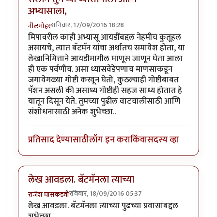
अभ्यासाला,
शनिवार, 17/09/2016 18:28
नीलमोहर
मिपावरील काही अभ्यासू आयडींबद्दल नेहमीच कुतूहल
असायचे, त्यात बॅटमॅन यांचा अर्थातच समावेश होता, या
लेखानिमित्ताने आयडीमागील माणूस जाणून घेता आला
ही एक पर्वणीच. असा ध्यासवेडेपणाच माणसाकडून
जगावेगळ्या गोष्टी करवून घेतो, कुठल्याही गोष्टीबाबत
पॅशन असली की असाध्य गोष्टीही सहज साध्य होतात हे
यातून दिसून येते. तुमच्या पुढील वाटचालीसाठी आणि
संशोधनासाठी अनेक शुभेच्छा..
प्रतिसाद देण्यासाठी
लॉग इन करा
किंवा
सदस्य व्हा
लेख आवडला. बॅटमॅनला त्याच्या
रविवार, 18/09/2016 05:37
राजेश घासकडवी
लेख आवडला. बॅटमॅनला त्याच्या पुढच्या प्रवासाबद्दल
शुभेच्छा.