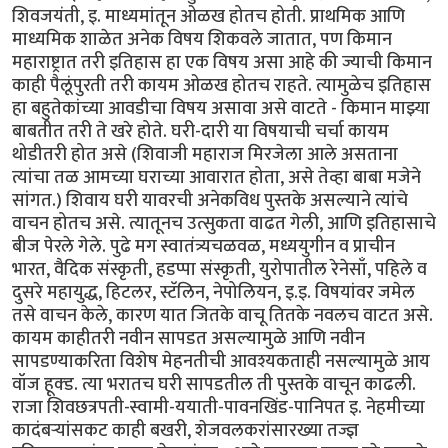
शिवजयंती, इ. माध्यमांतून ओळख होतच होती. प्राथमिक आणि
माध्यमिक शाळेत अनेक विषय शिकवले जातात, पण किमान
महाराष्ट्रात तरी इतिहास हा एक विषय असा आहे की ज्याची किमान
काही पैलूंपुरती तरी कायम ओळख होतच राहते. त्यामुळेच इतिहास
हा बहुतेकांच्या आवडीचा विषय असावा असे वाटते - किमान माझ्या
बाबतीत तरी ते खरे होते. घरी-दारी या विषयाची चर्चा कायम
थोडीतरी होत असे (शिवाजी महाराज मिरजेला आले असताना
त्यांचा तळ आमच्या घराच्या आवारात होता, असे तेव्हा बाबा मजेने
सांगत.) शिवाय घरी यावरची अनेकविध पुस्तके असल्याने त्यांचे
वाचन होतच असे. त्यातूनच उत्सुकता वाढत गेली, आणि इतिहासाचे
बीज पेरले गेले. पुढे मग स्वातंत्र्यचळवळ, मध्ययुगीन व प्राचीन
भारत, वैदिक संस्कृती, हडप्पा संस्कृती, युरोपातील रेनेसाँ, पहिले व
दुसरे महायुद्ध, हिटलर, स्टॅलिन, नेपोलियन, इ.इ. विषयांवर जमेल
तसे वाचन केले, कारण यात जितके वाचू तितके नवलच वाटत असे.
कायम काहीतरी नवीन सापडत असल्यामुळे आणि नवीन
सापडण्याकरिता विशेष मेहनतीची आवश्यकताही नसल्यामुळे आय
वॉज हूक्ड. त्या भरातच घरी सापडतील ती पुस्तके वाचून काढली.
राजा शिवछत्रपती-स्वामी-ययाती-पावनखिंड-पानिपत इ. नेहमीच्या
कादंबर्‍यांसकट काही बखरी, शेजवलकरांसारख्या तज्ज्ञ