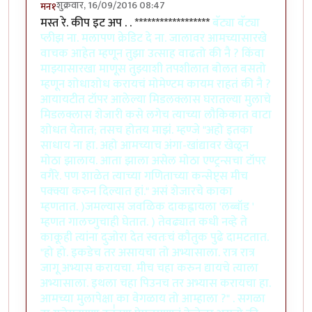
शुक्रवार, 16/09/2016 08:47
मन१
मस्त रे. कीप इट अप . . ******************
बॅट्या बॅट्या
प्लीझ ना. मलापण क्रेडिट दे ना. जालावर आमच्यासारखे
वाचक आहेत म्हणून तुझा उत्साह वाढतो की नै ? किंवा
माझ्यासारखा माणूस तुझ्याशी तपशीलात बोलत बसतो
म्हणून शोधाशोध करायचं मोमेण्टम कायम राहतं की नै ?
आयायटीत टॉपर आलेल्या मिडलक्लास घरातल्या मुलाचे
मिडलक्लास शेजारी कसे लगेच त्याच्या लौकिकात वाटा
शोधत येतात; तसच होतय माझं. म्हण्जे "अहो इतका
साधाय ना हा. अहो आमच्याच अंगा-खांद्यावर खेळून
मोठा झालाय. आता झाला असेल मोठा एण्ट्रन्सचा टॉपर
वगैरे. पण शाळेत त्याच्या गणिताच्या कन्सेप्ट्स मीच
पक्क्या करुन दिल्यात हां." असं शेजारचे काका
म्हणतात. )जमल्यास जवळिक दाकह्वायला 'लब्बॉड '
म्हणत गालच्गुचाही घेतात. ) तेवढ्यात कधी नव्हे ते
काकूही त्यांना दुजोरा देत स्वतःचं कौतुक पुढे दामटतात.
"हो हो. इकडेच तर असायचा तो अभ्यासाला. रात्र रात्र
जागू अभ्यास करायचा. मीच चहा करुन द्यायचे त्याला
अभ्यासाला. इथला चहा पिउनच तर अभ्यास करायचा हा.
आमच्या मुलापेक्षा का वेगळाय तो आम्हाला ?" . सगळा