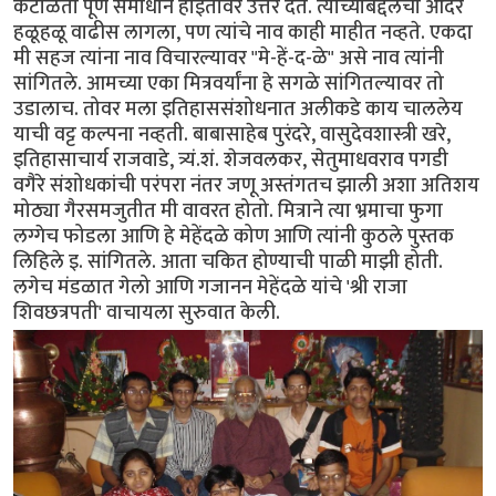
कंटाळता पूर्ण समाधान होईतोवर उत्तर देत. त्यांच्याबद्दलचा आदर
हळूहळू वाढीस लागला, पण त्यांचे नाव काही माहीत नव्हते. एकदा
मी सहज त्यांना नाव विचारल्यावर "मे-हें-द-ळे" असे नाव त्यांनी
सांगितले. आमच्या एका मित्रवर्यांना हे सगळे सांगितल्यावर तो
उडालाच. तोवर मला इतिहाससंशोधनात अलीकडे काय चाललेय
याची वट्ट कल्पना नव्हती. बाबासाहेब पुरंदरे, वासुदेवशास्त्री खरे,
इतिहासाचार्य राजवाडे, त्र्यं.शं. शेजवलकर, सेतुमाधवराव पगडी
वगैरे संशोधकांची परंपरा नंतर जणू अस्तंगतच झाली अशा अतिशय
मोठ्या गैरसमजुतीत मी वावरत होतो. मित्राने त्या भ्रमाचा फुगा
लग्गेच फोडला आणि हे मेहेंदळे कोण आणि त्यांनी कुठले पुस्तक
लिहिले इ. सांगितले. आता चकित होण्याची पाळी माझी होती.
लगेच मंडळात गेलो आणि गजानन मेहेंदळे यांचे 'श्री राजा
शिवछत्रपती' वाचायला सुरुवात केली.