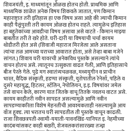
शिवजयंती, इ. माध्यमांतून ओळख होतच होती. प्राथमिक आणि
माध्यमिक शाळेत अनेक विषय शिकवले जातात, पण किमान
महाराष्ट्रात तरी इतिहास हा एक विषय असा आहे की ज्याची किमान
काही पैलूंपुरती तरी कायम ओळख होतच राहते. त्यामुळेच इतिहास
हा बहुतेकांच्या आवडीचा विषय असावा असे वाटते - किमान माझ्या
बाबतीत तरी ते खरे होते. घरी-दारी या विषयाची चर्चा कायम
थोडीतरी होत असे (शिवाजी महाराज मिरजेला आले असताना
त्यांचा तळ आमच्या घराच्या आवारात होता, असे तेव्हा बाबा मजेने
सांगत.) शिवाय घरी यावरची अनेकविध पुस्तके असल्याने त्यांचे
वाचन होतच असे. त्यातूनच उत्सुकता वाढत गेली, आणि इतिहासाचे
बीज पेरले गेले. पुढे मग स्वातंत्र्यचळवळ, मध्ययुगीन व प्राचीन
भारत, वैदिक संस्कृती, हडप्पा संस्कृती, युरोपातील रेनेसाँ, पहिले व
दुसरे महायुद्ध, हिटलर, स्टॅलिन, नेपोलियन, इ.इ. विषयांवर जमेल
तसे वाचन केले, कारण यात जितके वाचू तितके नवलच वाटत असे.
कायम काहीतरी नवीन सापडत असल्यामुळे आणि नवीन
सापडण्याकरिता विशेष मेहनतीची आवश्यकताही नसल्यामुळे आय
वॉज हूक्ड. त्या भरातच घरी सापडतील ती पुस्तके वाचून काढली.
राजा शिवछत्रपती-स्वामी-ययाती-पावनखिंड-पानिपत इ. नेहमीच्या
कादंबर्‍यांसकट काही बखरी, शेजवलकरांसारख्या तज्ज्ञ