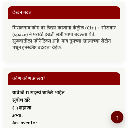
लेखन मदत
मिसळपाव.कॉम वर लेखन करताना कंट्रोल (Ctrl) + स्पेसबार
(space) ने मराठी इंग्रजी अशी भाषा बदलता येते.
सुरूवातीला फोनेटिक्स आहे. मात्र तुमच्या खात्याच्या सेटींग
मधून इनस्क्रीप्ट बदलता येईल.
कोण कोण आलंय?
यावेळी 11 सदस्यं आलेले आहेत.
सुबोध खरे
१.५ शहाणा
अभ्या..
↑
An-inventor