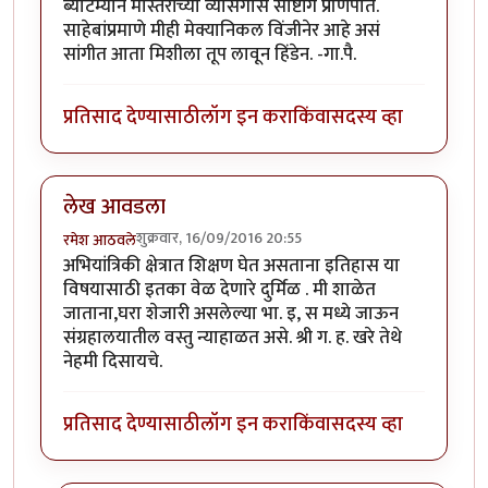
ब्याटम्यान मास्तरांच्या व्यासंगास साष्टांग प्रणिपात.
साहेबांप्रमाणे मीही मेक्यानिकल विंजीनेर आहे असं
सांगीत आता मिशीला तूप लावून हिंडेन. -गा.पै.
प्रतिसाद देण्यासाठी
लॉग इन करा
किंवा
सदस्य व्हा
लेख आवडला
शुक्रवार, 16/09/2016 20:55
रमेश आठवले
अभियांत्रिकी क्षेत्रात शिक्षण घेत असताना इतिहास या
विषयासाठी इतका वेळ देणारे दुर्मिळ . मी शाळेत
जाताना,घरा शेजारी असलेल्या भा. इ, स मध्ये जाऊन
संग्रहालयातील वस्तु न्याहाळत असे. श्री ग. ह. खरे तेथे
नेहमी दिसायचे.
प्रतिसाद देण्यासाठी
लॉग इन करा
किंवा
सदस्य व्हा