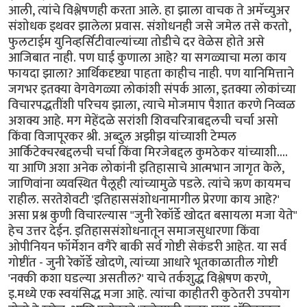
आली, त्यांचे विश्लेषणही करता आले. हा झाला वाचक ते अमॅच्युअर
संशोधक इथवर झालेला प्रवास. संशोधनही जसे जमेल तसे करतो,
फुलटाईम युनिव्हर्सिटीवाल्यांच्या तोडीचे दर वेळेस होते असे
आजिबात नाही. पण घाई कुणाला आहे? या सगळ्याचा मला काय
फायदा झाला? आर्थिकदृष्ट्या पाहता काहीच नाही. पण यानिमित्ताने
जगभर इतक्या वेगवेगळ्या लोकांशी संपर्क आला, इतक्या लोकांच्या
विचारपद्धतींशी परिचय झाला, त्याचे मोजमाप पैशात करणे निव्वळ
अशक्य आहे. मग मेहेंदळे सरांशी शिवचरित्राबद्दलची चर्चा असो
किंवा विजापूरकर श्री. अब्दुल अझीझ यांच्याशी टेम्पल
आर्किटेक्चरबद्दलची चर्चा किंवा मिरजेबद्दल कुमठेकर यांच्याशी....
या आणि अशा अनेक लोकांनी इतिहासाचे आत्मभान जागृत केले,
जाणिवांना व्यवस्थित पैलूही त्यांच्यामुळे पडले. त्यांचे ऋण कायमच
राहील. सरतेशेवटी 'इतिहाससंशोधनामागील प्रेरणा काय आहे?'
असा प्रश्न कुणी विचारल्यास "जुनी रेकॉर्डे खोदत बसायला मजा येते"
हेच उत्तर देईन. इतिहाससंशोधनातून समाजसुधारणा किंवा
ओपीनियन फॉर्मेशन वगैरे बाकी सर्व गोष्टी सेकंडरी आहेत. या सर्व
गोष्टींत - जुनी रेकॉर्डे खोदणे, त्यांच्या आधारे भूतकाळातील गोष्टी
'नक्की कशा घडल्या असतील?' याचे तर्कशुद्ध विश्लेषण करणे,
इ.मध्ये एक स्वयंसिद्ध मजा आहे. त्यांचा काहीतरी कुठेतरी उपयोग