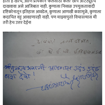
होतो हे खरेच, आणि प्रत्येकाने 'कलेसाठी कला' छाप अ‍ॅटिट्यूडच
दाखवावा असे आजिबात नाही. कुणाला निव्वळ उपयुक्ततावादी
दृष्टिकोनातून इतिहास आवडेल, कुणाला आणखी कशामुळे, कुणाला
कदाचित वट्ट आवडणारही नाही. पण माझ्यापुरते विचारल्यास मी
तरी हेच उत्तर देईन!