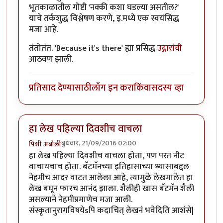
भूतकाळातील गोष्टी 'नक्की कशा घडल्या असतील?'
याचे तर्कशुद्ध विश्लेषण करणे, इ.मध्ये एक स्वयंसिद्ध
मजा आहे.
तंतोतंत. 'Because it's there' ह्या प्रसिद्ध
उद्गारांची
आठवण झाली.
प्रतिसाद देण्यासाठी
लॉग इन करा
किंवा
सदस्य व्हा
हा लेख पहिल्या दिवशीच वाचला
बुधवार, 21/09/2016 02:00
पिशी अबोली
हा लेख पहिल्या दिवशीच वाचला होता, पण परत नीट
वाचायचाच होता. बॅटमॅनच्या इतिहासाच्या ध्यासाबद्दल
नेहमीच आदर वाटत आलेला आहे, त्यामुळे लेखमालेत हा
लेख बघून फारच आनंद झाला. शैलीही खास बॅटमॅन शैली
असल्याने नेहमीप्रमाणेच मजा आली.
संस्कृतानुरागविषयेsपि कदाचित् लेखनं भवेदिति आशंसे|