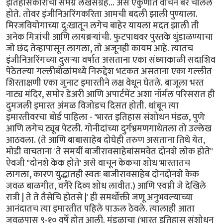
इतिहासकारांचा समग्र लेखसंग्रह... असे एकुणात वाचन बरे चालले
होते. तोवर इंजीनिअरिंगकरिता आमची बदली झाली पुण्याला.
मिरजवियोगाच्या दु:खातून लगेच बाहेर यायला मदत झाली ती
अनेक मित्रांची आणि लायब्रर्‍यांची. फुटपाथवर पुस्तके धुंडाळण्याचा
जो छंद तेव्हापासून लागला, तो अजूनही कायम आहे. त्यातच
इंजीनिअरिंगच्या दुसर्‍या वर्षात असताना एका संध्याकाळी सदाशिव
पेठेतल्या गल्लीबोळांमध्ये निरुद्देश भटकत असताना एका गल्लीत
शिरताक्षणी एका जुनाट इमारतीने लक्ष वेधून घेतले. बाजूला भरत
नाट्य मंदिर, समोर डेअरी आणि अपार्टमेंट अशा नॉर्मल परिसरात ही
दुमजली इमारत अंमळ विजोडच दिसत होती. थांबून त्या
इमारतीवरचा बोर्ड पाहिला - 'भारत इतिहास संशोधन मंडळ, पुणे'
आणि लगेच ट्यूब पेटली. गोनीदांच्या दुर्गभ्रमणगाथेतला तो उल्लेख
आठवला. (ते आणि बाबासाहेब दोघेही तरुण असताना तिथे येत,
मोडी वाचताना 'ते समयीं बाजीरावसाहेबांसमवेत दोनशे लोक होते"
ऐवजी "दोनशे केक होते' असे वाचून केकचा शोध भारतातच
लागला, कारण युद्धातही स्वतः बाजीरावसाहेब दोनदोनशे केक
जवळ बाळगीत, वगैरे दिव्य शोध लावीत.) आणि 'स्वप्नी जे देखिले
रात्री | ते ते तैसेचि होतसे |' ही समर्थोक्ती जणू अनुभवल्याच्या
आनंदातच त्या इमारतीत पहिले पाऊल ठेवले. त्यालाही आता
जवळपास ९-१० वर्षे होत आली. मंडळाचा (भारत इतिहास संशोधन