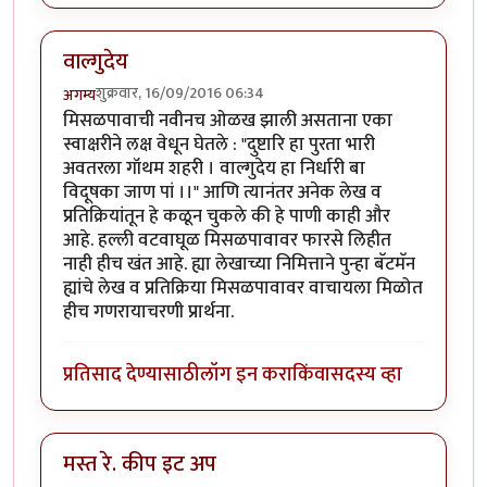
वाल्गुदेय
शुक्रवार, 16/09/2016 06:34
अगम्य
मिसळपावाची नवीनच ओळख झाली असताना एका
स्वाक्षरीने लक्ष वेधून घेतले : "दुष्टारि हा पुरता भारी
अवतरला गॉथम शहरी । वाल्गुदेय हा निर्धारी बा
विदूषका जाण पां ।।" आणि त्यानंतर अनेक लेख व
प्रतिक्रियांतून हे कळून चुकले की हे पाणी काही और
आहे. हल्ली वटवाघूळ मिसळपावावर फारसे लिहीत
नाही हीच खंत आहे. ह्या लेखाच्या निमित्ताने पुन्हा बॅटमॅन
ह्यांचे लेख व प्रतिक्रिया मिसळपावावर वाचायला मिळोत
हीच गणरायाचरणी प्रार्थना.
प्रतिसाद देण्यासाठी
लॉग इन करा
किंवा
सदस्य व्हा
मस्त रे. कीप इट अप