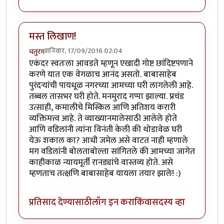
मस्त लिखाण!
शनिवार, 17/09/2016 02:04
चतुरंग
एकंदर स्वतःला आवडते म्हणून एखादी गोष्ट छांदिष्टपणाने
करणे यात एक वेगळाच आनंद असतो. बाबासाहेब
पुरंदर्‍यांची पायधूळ नगरच्या आमच्या घरी लागलेली आहे.
तब्बल तासभर घरी होते. मनमुराद गप्पा झाल्या. प्रचंड
उत्साही, कमालीचे मिस्किल आणि अतिशय करारी
व्यक्तिमत्त्व आहे. ते व्याख्यानमालेसाठी आलेले होते
आणि वडिलांनी त्यांना विनंती केली की थोडावेळ घरी
येऊ शकाल का? आधी जमेल असे वाटत नाही म्हणाले
मग वडिलांनी बोलताबोल्ता सांगितले की आमच्या जागेत
काहीकाळ न्यायमूर्ती रानड्यांचे वास्तव्य होते. असे
म्हणताच तत्क्षणि बाबासाहेब यायला तयार झाले! :)
प्रतिसाद देण्यासाठी
लॉग इन करा
किंवा
सदस्य व्हा