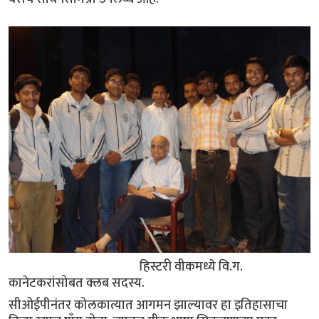
हिस्टरी वीकमध्ये वि.ग.
कानेटकरांसोबत क्लब सदस्य.
सीओईपीनंतर कोलकात्यात आगमन झाल्यावर हा इतिहासाचा