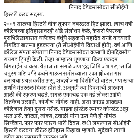
निनाद बेडेकरांसोबत सीओईपी
हिस्टरी क्लब सदस्य.
२००९ सालचा हिस्टरी वीक तुफान जबरदस्त हिट झाला. त्याच वर्षी
कॉलेजच्या इतिहासावरही थोडे संशोधन केले, केसरी पेपरच्या
पुराभिलेखागारात चाफेकर बंधूंचे सहकारी महादेव रानडे यांच्याशी
निगडित बातम्या हुडकल्या (ते सीओईपीचे विद्यार्थी होते). वर्ष आणि
कॉलेज संपता संपताच निनाद बेडेकरांसोबत क्लबची दोनदिवसीय
रायगड ट्रिपही केली. तेव्हा आम्हाला भूषणाचा किडा एकदम
बिगटाईम चावला. येताजाता सगळे जण 'इंद्र जिमि जंभ पर', 'साजि
चतुरंग भरि' वगैरे कवने गाऊन समोरच्याला एका श्लोकात गार
करायचा प्रयत्न करीत असू. शब्दयोजना घिसीपिटी वाटेल, पण खर्‍या
अर्थाने मंतरलेले दिवस होते ते. अजूनही त्या दिवसांची आठवण
आली की स्फुरण चढते. सगळे एकाचढ एक नर्ड लोक्स आणि
तितकेच उत्साही. कोणीच 'नॉर्मल' नाही. असा क्राउड आख्ख्या
कॉलेजात तेव्हा दुसरा नसेल. माझ्या होस्टेल रूमवर कॉन्स्टंट अड्डा
भरत असे. कोट्या, जोक्स, टवाळी यांना ऊत येणे ही नॉर्मल
सिच्वेशन. फार फार फारच भारी दिवस. कधी जमल्यास सीओईपी
हिस्टरी क्लबचा डीटेल इतिहास लिहावा म्हणतो. सुदैवाने त्याची
बरीच साधनसामग्री उपलब्ध आहे.