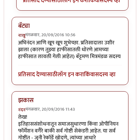
प्रतिसाद देण्यासाठी
लॉग इन करा
किंवा
सदस्य व्हा
बॅट्या
मंगळवार, 20/09/2016 10:56
नाखु
अभिनंदन आणि खूप खूप शुभेच्छा. प्रतिसादाला उशीर
झाला (कारण तुझ्या हाफीसातली धोरणे आमच्या
हाफीसात लावली गेली आहेत) बॅट्टमण मित्रमंडळ सदस्य
प्रतिसाद देण्यासाठी
लॉग इन करा
किंवा
सदस्य व्हा
झकास
मंगळवार, 20/09/2016 11:43
नंदन
लेख!
इतिहाससंशोधनातून समाजसुधारणा किंवा ओपीनियन
फॉर्मेशन वगैरे बाकी सर्व गोष्टी सेकंडरी आहेत. या सर्व
गोष्टींत - जुनी रेकॉर्डे खोदणे, त्यांच्या आधारे