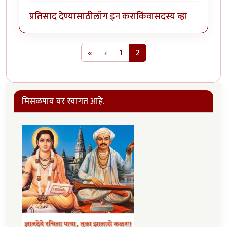
प्रतिसाद देण्यासाठी
लॉग इन करा
किंवा
सदस्य व्हा
Pagination
First page
Previous page
«
‹
1
2
मिसळपाव वर स्वागत आहे.