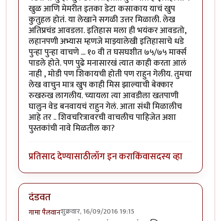
खुळ आणि मेमरीत इतका डेटा कसाकाय याचं खुप
कुतुहल होतं. या लेखाने सगळी उत्तर मिळाली. लेख
अतिप्रचंड आवडला. इतिहास मला ही भयंकर आवडतो,
लहानपणी अभ्यास म्हणजे माझ्यालेखी इतिहासाचे धडे
पुन्हा पुन्हा वाचणे ... १० वी त घसघशीत ७५/७५ मार्क्स
पाडले होते. पण पुढे मनासारखं त्यात काही करता आलं
नाही , मोडी पण शिकायची होती पण राहुन गेलीय. तुमचा
लेख वाचुन मात्र खुप काही मिस झाल्याची बेक्कार
रुखरुख लागलीय. च्यायला त्या आवडीला खतपाणी
घालुन वेड बनवायचं राहुन गेलं. आता संधी मिळालीच
आहे तर .. शिवचरित्रावरची वाचलीच पाहिजेत अशा
पुस्तकांची नावे मिळतील का?
प्रतिसाद देण्यासाठी
लॉग इन करा
किंवा
सदस्य व्हा
दंडवत
शुक्रवार, 16/09/2016 19:15
गामा पैलवान