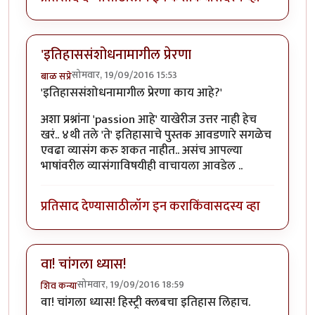
'इतिहाससंशोधनामागील प्रेरणा
सोमवार, 19/09/2016 15:53
बाळ सप्रे
'इतिहाससंशोधनामागील प्रेरणा काय आहे?'
अशा प्रश्नांना 'passion आहे' याखेरीज उत्तर नाही हेच
खरं.. ४थी तले 'ते' इतिहासाचे पुस्तक आवडणारे सगळेच
एवढा व्यासंग करु शकत नाहीत.. असंच आपल्या
भाषांवरील व्यासंगाविषयीही वाचायला आवडेल ..
प्रतिसाद देण्यासाठी
लॉग इन करा
किंवा
सदस्य व्हा
वा! चांगला ध्यास!
सोमवार, 19/09/2016 18:59
शिव कन्या
वा! चांगला ध्यास! हिस्ट्री क्लबचा इतिहास लिहाच.