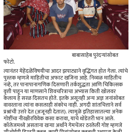
बाबासाहेब पुरंदर्‍यांसोबत
फोटो.
त्यानंतर मेहेंदळेंविषयीचा आदर झपाट्याने वृद्धिंगत होत गेला. त्यांचे
पुस्तक म्हणजे माहितीचा अफाट खजिना आहे. निव्वळ माहितीच
नव्हे, तर पानापानागणिक दिसणारी तर्कशुद्धता आणि चिकित्सक
वृत्ती पाहून या माणसाने शिवचरित्राचा अभ्यास किती खोलवर
केलाय हे सरळ दिसतच होते. इतके असूनही अन्य अज्ञ जनांसोबत
वावरताना त्यांना कसलाही संकोच नाही. अगदी शांतचित्ताने सर्व
प्रश्नांची उत्तरे देत (अजूनही देतात). त्यामुळे इतिहासातल्या अनेक
गोष्टींचा नीरक्षीरविवेक कसा करावा, याचे थोडेतरी भान आले.
कॉलेजमध्ये असताना खर्‍या अर्थाने गेमचेंजर ठरलेली गोष्ट म्हणजे