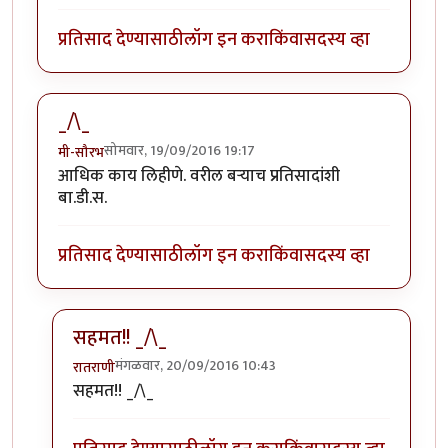
प्रतिसाद देण्यासाठी
लॉग इन करा
किंवा
सदस्य व्हा
_/\_
सोमवार, 19/09/2016 19:17
मी-सौरभ
आधिक काय लिहीणे. वरील बर्‍याच प्रतिसादांशी
बा.डी.स.
प्रतिसाद देण्यासाठी
लॉग इन करा
किंवा
सदस्य व्हा
सहमत!! _/\_
मंगळवार, 20/09/2016 10:43
रातराणी
In reply to
_/\_
by
मी-सौरभ
सहमत!! _/\_