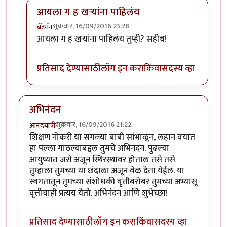
आयला ग ह खर्‍यांना पाहिलंय
शुक्रवार, 16/09/2016 23:28
बॅटमॅन
In reply to
लेख आवडला
by
रमेश आठवले
आयला ग ह खर्‍यांना पाहिलंय तुम्ही? सहीच!
प्रतिसाद देण्यासाठी
लॉग इन करा
किंवा
सदस्य व्हा
अभिनंदन
शुक्रवार, 16/09/2016 21:22
आनंदयात्री
शिक्षण नोकरी या सगळ्या बाबी सांभाळून, लहान वयात
हा पल्ला गाठल्याबद्दल तुमचे अभिनंदन. पुढल्या
आयुष्यात जसे अजून स्थिरस्थावर होताल तसे तसे
तुम्हाला तुमच्या या छंदाला अजून वेळ देता येईल. या
स्वगतातून तुमच्या संशोधकी वृत्तीबरोबर तुमच्या अभ्यासू
वृत्तीचाही प्रत्यय येतो. अभिनंदन आणि शुभेच्छा!
प्रतिसाद देण्यासाठी
लॉग इन करा
किंवा
सदस्य व्हा