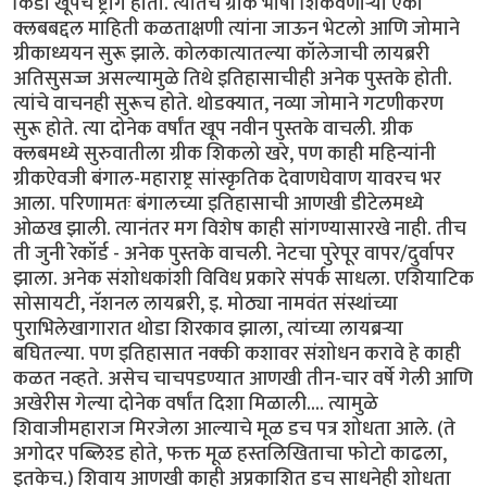
किडा खूपच ष्ट्राँग होता. त्यातच ग्रीक भाषा शिकवणार्‍या एका
क्लबबद्दल माहिती कळताक्षणी त्यांना जाऊन भेटलो आणि जोमाने
ग्रीकाध्ययन सुरू झाले. कोलकात्यातल्या कॉलेजाची लायब्ररी
अतिसुसज्ज असल्यामुळे तिथे इतिहासाचीही अनेक पुस्तके होती.
त्यांचे वाचनही सुरूच होते. थोडक्यात, नव्या जोमाने गटणीकरण
सुरू होते. त्या दोनेक वर्षांत खूप नवीन पुस्तके वाचली. ग्रीक
क्लबमध्ये सुरुवातीला ग्रीक शिकलो खरे, पण काही महिन्यांनी
ग्रीकऐवजी बंगाल-महाराष्ट्र सांस्कृतिक देवाणघेवाण यावरच भर
आला. परिणामतः बंगालच्या इतिहासाची आणखी डीटेलमध्ये
ओळख झाली. त्यानंतर मग विशेष काही सांगण्यासारखे नाही. तीच
ती जुनी रेकॉर्ड - अनेक पुस्तके वाचली. नेटचा पुरेपूर वापर/दुर्वापर
झाला. अनेक संशोधकांशी विविध प्रकारे संपर्क साधला. एशियाटिक
सोसायटी, नॅशनल लायब्ररी, इ. मोठ्या नामवंत संस्थांच्या
पुराभिलेखागारात थोडा शिरकाव झाला, त्यांच्या लायब्रर्‍या
बघितल्या. पण इतिहासात नक्की कशावर संशोधन करावे हे काही
कळत नव्हते. असेच चाचपडण्यात आणखी तीन-चार वर्षे गेली आणि
अखेरीस गेल्या दोनेक वर्षांत दिशा मिळाली.... त्यामुळे
शिवाजीमहाराज मिरजेला आल्याचे मूळ डच पत्र शोधता आले. (ते
अगोदर पब्लिश्ड होते, फक्त मूळ हस्तलिखिताचा फोटो काढला,
इतकेच.) शिवाय आणखी काही अप्रकाशित डच साधनेही शोधता