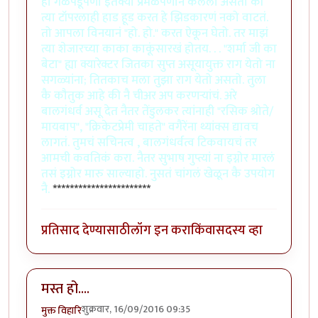
हा गळेपडूपणा इत॑क्या प्रेमळपणानं केलेला असतो की
त्या टॉपरलाही हाड हूड करत हे झिडकारणं नको वाटतं.
तो आपला विनयानं "हो. हो." करत ऐकून घेतो. तर माझं
त्या शेजारच्या काका काकूंसारखं होतय. . . "शर्मा जी का
बेटा" ह्या क्यारेक्टर जितका सुप्त असूयायुक्त राग येतो ना
सगळ्यांना; तितकाच मला तुझा राग येतो असतो. तुला
कै कौतुक आहे की नै चीअर अप करणर्‍यांचं. अरे
बालगंधर्व असू देत नैतर तेंडुलकर त्यांनाही "रसिक श्रोते/
मायबाप", "क्रिकेटप्रेमी चाहते" वगैरेंना थ्यांक्स द्यावच
लागतं. तुमचं सचिनत्व , बालगंधर्वत्व टिकवायचं तर
आमची कवतिकं करा. नैतर सुभाष गुप्त्यां ना इग्नोर मारलं
तसं इग्नोर मारु साल्याहो. नुसतं चांगलं खेळून कै उपयोग
नै.
***********************
प्रतिसाद देण्यासाठी
लॉग इन करा
किंवा
सदस्य व्हा
मस्त हो....
शुक्रवार, 16/09/2016 09:35
मुक्त विहारि