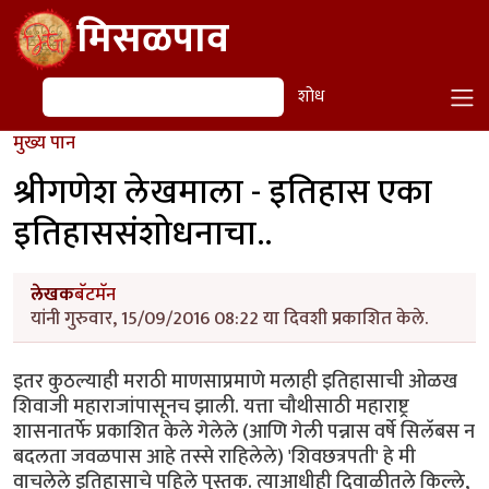
Skip to main content
मिसळपाव
शोध
शोध
मुख्य पान
श्रीगणेश लेखमाला - इतिहास एका
इतिहाससंशोधनाचा..
लेखक
बॅटमॅन
यांनी गुरुवार, 15/09/2016 08:22 या दिवशी प्रकाशित केले.
इतर कुठल्याही मराठी माणसाप्रमाणे मलाही इतिहासाची ओळख
शिवाजी महाराजांपासूनच झाली. यत्ता चौथीसाठी महाराष्ट्र
शासनातर्फे प्रकाशित केले गेलेले (आणि गेली पन्नास वर्षे सिलॅबस न
बदलता जवळपास आहे तस्से राहिलेले) 'शिवछत्रपती' हे मी
वाचलेले इतिहासाचे पहिले पुस्तक. त्याआधीही दिवाळीतले किल्ले,