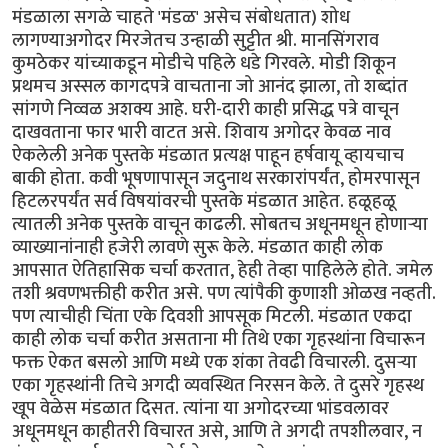
मंडळाला सगळे चाहते 'मंडळ' असेच संबोधतात) शोध
लागण्याअगोदर मिरजेतच उन्हाळी सुट्टीत श्री. मानसिंगराव
कुमठेकर यांच्याकडून मोडीचे पहिले धडे गिरवले. मोडी शिकून
प्रथमच अस्सल कागदपत्रे वाचताना जो आनंद झाला, तो शब्दांत
सांगणे निव्वळ अशक्य आहे. घरी-दारी काही प्रसिद्ध पत्रे वाचून
दाखवताना फार भारी वाटत असे. शिवाय अगोदर केवळ नाव
ऐकलेली अनेक पुस्तके मंडळात प्रत्यक्ष पाहून हर्षवायू व्हायचाच
बाकी होता. कवी भूषणापासून जदुनाथ सरकारांपर्यंत, होमरपासून
हिटलरपर्यंत सर्व विषयांवरची पुस्तके मंडळात आहेत. हळूहळू
त्यातली अनेक पुस्तके वाचून काढली. सोबतच अधूनमधून होणार्‍या
व्याख्यानांनाही हजेरी लावणे सुरू केले. मंडळात काही लोक
आपसात ऐतिहासिक चर्चा करतात, हेही तेव्हा पाहिलेले होते. जमेल
तशी श्रवणभक्तीही करीत असे. पण त्यांपैकी कुणाशी ओळख नव्हती.
पण त्याचीही चिंता एके दिवशी आपसूक मिटली. मंडळात एकदा
काही लोक चर्चा करीत असताना मी तिथे एका गृहस्थांना विचारून
फक्त ऐकत बसलो आणि मध्ये एक शंका तेवढी विचारली. दुसर्‍या
एका गृहस्थांनी तिचे अगदी व्यवस्थित निरसन केले. ते दुसरे गृहस्थ
खूप वेळेस मंडळात दिसत. त्यांना या अगोदरच्या भांडवलावर
अधूनमधून काहीतरी विचारत असे, आणि ते अगदी तपशीलवार, न