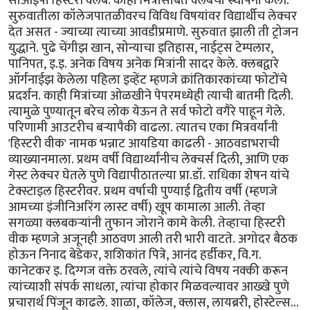
सीओईपी हिस्टरी क्लब. काही मित्रांसोबत क्लबची स्थापना केली.
सुरुवातीला कॉलेजपातळीवरच विविध विषयांवर विद्यार्थीच लेक्चर
देत असत - ज्याच्या त्याच्या आवडीप्रमाणे. सुरुवात झाली ती ट्रोजन
युद्धाने. पुढे चेंगीझ खान, सोन्याचा इतिहास, नाईट्स टेम्पलार,
पानिपत, इ.इ. अनेक विषय अनेक मित्रांनी सादर केले. क्लबद्वारे
ऑर्गनाईझ केलेला पहिला इव्हेंट म्हणजे क्रांतिकारकांच्या फोटोंचे
प्रदर्शन. काही मित्रांच्या ओळखीने पेपरमध्येही त्याची बातमी दिली.
त्यामुळे पुण्यातून बरेच लोक येऊन ते सर्व फोटो वगैरे पाहून गेले.
परिणामी आउटरीच बर्‍यापैकी वाढला. त्यातच एका मित्रवर्यांनी
'हिस्टरी वीक' नामक भन्नाट आयडिया काढली - आठवडाभराची
व्याख्यानमाला. प्रथम वर्षी विद्यार्थ्यांनीच लेक्चर्स दिली, आणि एक
गेस्ट लेक्चर घेतले पुणे विद्यापीठातल्या प्रा.डॉ. राधिका शेषन यांचे
टेक्स्टाइल हिस्टरीवर. प्रथम वर्षाची पुण्याई द्वितीय वर्षी (म्हणजे
आमच्या इंजीनिअरिंग लास्ट वर्षी) खूप कामाला आली. तेव्हा
सगळ्या क्लबकर्‍यांनी तुफान जोराने कामे केली. तेव्हाचा हिस्टरी
वीक म्हणजे अजूनही आठवण आली तरी भारी वाटते. अगोदर बैठक
होऊन निनाद बेडेकर, शशिकांत पित्रे, आनंद हर्डीकर, वि.ग.
कानेटकर इ. दिग्गज वक्ते ठरवले, त्यांचे त्यांचे विषय नक्की करून
त्यांच्याशी संपर्क साधला, त्यांचा होकार मिळवल्यावर आख्खे पुणे
प्रचारार्थ पिंजून काढले. शाळा, कॉलेज, क्लास, लायब्ररी, होस्टेल्स...