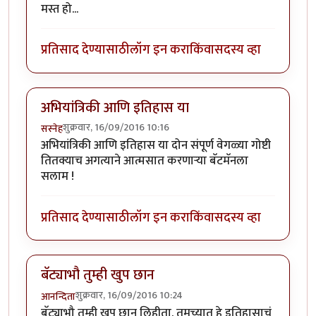
मस्त हो...
प्रतिसाद देण्यासाठी
लॉग इन करा
किंवा
सदस्य व्हा
अभियांत्रिकी आणि इतिहास या
शुक्रवार, 16/09/2016 10:16
सस्नेह
अभियांत्रिकी आणि इतिहास या दोन संपूर्ण वेगळ्या गोष्टी
तितक्याच अगत्याने आत्मसात करणाऱ्या बॅटमॅनला
सलाम !
प्रतिसाद देण्यासाठी
लॉग इन करा
किंवा
सदस्य व्हा
बॅट्याभौ तुम्ही खुप छान
शुक्रवार, 16/09/2016 10:24
आनन्दिता
बॅट्याभौ तुम्ही खुप छान लिहीता. तुमच्यात हे इतिहासाचं