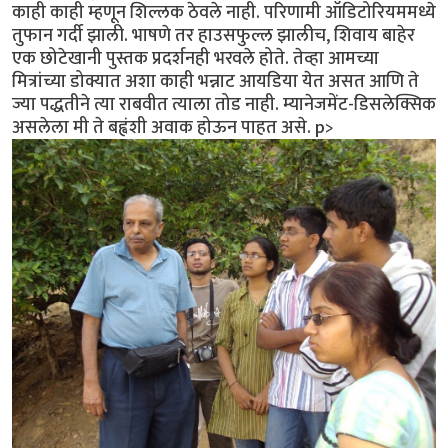
काही काही म्हणून शिल्लक ठेवले नाही. परिणामी ऑडिटोरियममध्ये
तुफान गर्दी झाली. भाषणे तर हाउसफुल्ल झालीच, शिवाय बाहेर
एक छोटेखानी पुस्तक प्रदर्शनही भरवले होते. तेव्हा आमच्या
मित्रांच्या डोक्यात अशा काही भन्नाट आयडिया येत असत आणि ते
ज्या पद्धतीने त्या राबवीत त्याला तोड नाही. म्यानेजमेंट-डिसलेक्सिक
असलेला मी ते बह्वंशी अवाक होऊन पाहत असे. p>