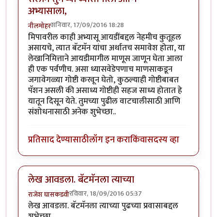
अभ्यासाला,
शनिवार, 17/09/2016 18:28
नीलमोहर
मिपावरील काही अभ्यासू आयडींबद्दल नेहमीच कुतूहल
असायचे, त्यात बॅटमॅन यांचा अर्थातच समावेश होता, या
लेखानिमित्ताने आयडीमागील माणूस जाणून घेता आला
ही एक पर्वणीच. असा ध्यासवेडेपणाच माणसाकडून
जगावेगळ्या गोष्टी करवून घेतो, कुठल्याही गोष्टीबाबत
पॅशन असली की असाध्य गोष्टीही सहज साध्य होतात हे
यातून दिसून येते. तुमच्या पुढील वाटचालीसाठी आणि
संशोधनासाठी अनेक शुभेच्छा..
प्रतिसाद देण्यासाठी
लॉग इन करा
किंवा
सदस्य व्हा
लेख आवडला. बॅटमॅनला त्याच्या
रविवार, 18/09/2016 05:37
राजेश घासकडवी
लेख आवडला. बॅटमॅनला त्याच्या पुढच्या प्रवासाबद्दल
शुभेच्छा.