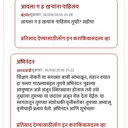
आयला ग ह खर्‍यांना पाहिलंय
शुक्रवार, 16/09/2016 23:28
बॅटमॅन
In reply to
लेख आवडला
by
रमेश आठवले
आयला ग ह खर्‍यांना पाहिलंय तुम्ही? सहीच!
प्रतिसाद देण्यासाठी
लॉग इन करा
किंवा
सदस्य व्हा
अभिनंदन
शुक्रवार, 16/09/2016 21:22
आनंदयात्री
शिक्षण नोकरी या सगळ्या बाबी सांभाळून, लहान वयात
हा पल्ला गाठल्याबद्दल तुमचे अभिनंदन. पुढल्या
आयुष्यात जसे अजून स्थिरस्थावर होताल तसे तसे
तुम्हाला तुमच्या या छंदाला अजून वेळ देता येईल. या
स्वगतातून तुमच्या संशोधकी वृत्तीबरोबर तुमच्या अभ्यासू
वृत्तीचाही प्रत्यय येतो. अभिनंदन आणि शुभेच्छा!
प्रतिसाद देण्यासाठी
लॉग इन करा
किंवा
सदस्य व्हा