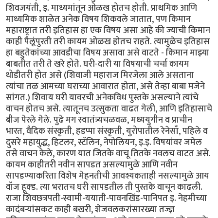
शिवजयंती, इ. माध्यमांतून ओळख होतच होती. प्राथमिक आणि
माध्यमिक शाळेत अनेक विषय शिकवले जातात, पण किमान
महाराष्ट्रात तरी इतिहास हा एक विषय असा आहे की ज्याची किमान
काही पैलूंपुरती तरी कायम ओळख होतच राहते. त्यामुळेच इतिहास
हा बहुतेकांच्या आवडीचा विषय असावा असे वाटते - किमान माझ्या
बाबतीत तरी ते खरे होते. घरी-दारी या विषयाची चर्चा कायम
थोडीतरी होत असे (शिवाजी महाराज मिरजेला आले असताना
त्यांचा तळ आमच्या घराच्या आवारात होता, असे तेव्हा बाबा मजेने
सांगत.) शिवाय घरी यावरची अनेकविध पुस्तके असल्याने त्यांचे
वाचन होतच असे. त्यातूनच उत्सुकता वाढत गेली, आणि इतिहासाचे
बीज पेरले गेले. पुढे मग स्वातंत्र्यचळवळ, मध्ययुगीन व प्राचीन
भारत, वैदिक संस्कृती, हडप्पा संस्कृती, युरोपातील रेनेसाँ, पहिले व
दुसरे महायुद्ध, हिटलर, स्टॅलिन, नेपोलियन, इ.इ. विषयांवर जमेल
तसे वाचन केले, कारण यात जितके वाचू तितके नवलच वाटत असे.
कायम काहीतरी नवीन सापडत असल्यामुळे आणि नवीन
सापडण्याकरिता विशेष मेहनतीची आवश्यकताही नसल्यामुळे आय
वॉज हूक्ड. त्या भरातच घरी सापडतील ती पुस्तके वाचून काढली.
राजा शिवछत्रपती-स्वामी-ययाती-पावनखिंड-पानिपत इ. नेहमीच्या
कादंबर्‍यांसकट काही बखरी, शेजवलकरांसारख्या तज्ज्ञ