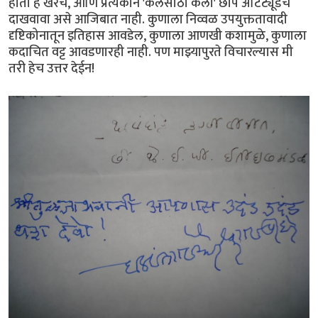
होतो हे खरेच, आणि प्रत्येकाने 'कलेसाठी कला' छाप अ‍ॅटिट्यूडच
दाखवावा असे आजिबात नाही. कुणाला निव्वळ उपयुक्ततावादी
दृष्टिकोनातून इतिहास आवडेल, कुणाला आणखी कशामुळे, कुणाला
कदाचित वट्ट आवडणारही नाही. पण माझ्यापुरते विचारल्यास मी
तरी हेच उत्तर देईन!