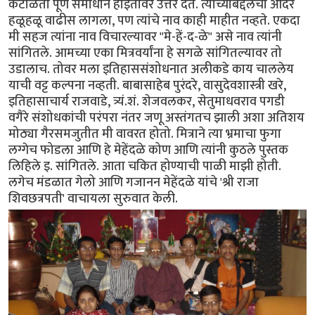
कंटाळता पूर्ण समाधान होईतोवर उत्तर देत. त्यांच्याबद्दलचा आदर
हळूहळू वाढीस लागला, पण त्यांचे नाव काही माहीत नव्हते. एकदा
मी सहज त्यांना नाव विचारल्यावर "मे-हें-द-ळे" असे नाव त्यांनी
सांगितले. आमच्या एका मित्रवर्यांना हे सगळे सांगितल्यावर तो
उडालाच. तोवर मला इतिहाससंशोधनात अलीकडे काय चाललेय
याची वट्ट कल्पना नव्हती. बाबासाहेब पुरंदरे, वासुदेवशास्त्री खरे,
इतिहासाचार्य राजवाडे, त्र्यं.शं. शेजवलकर, सेतुमाधवराव पगडी
वगैरे संशोधकांची परंपरा नंतर जणू अस्तंगतच झाली अशा अतिशय
मोठ्या गैरसमजुतीत मी वावरत होतो. मित्राने त्या भ्रमाचा फुगा
लग्गेच फोडला आणि हे मेहेंदळे कोण आणि त्यांनी कुठले पुस्तक
लिहिले इ. सांगितले. आता चकित होण्याची पाळी माझी होती.
लगेच मंडळात गेलो आणि गजानन मेहेंदळे यांचे 'श्री राजा
शिवछत्रपती' वाचायला सुरुवात केली.