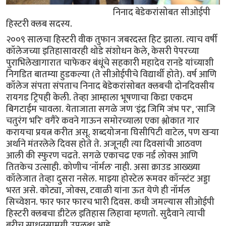
निनाद बेडेकरांसोबत सीओईपी
हिस्टरी क्लब सदस्य.
२००९ सालचा हिस्टरी वीक तुफान जबरदस्त हिट झाला. त्याच वर्षी
कॉलेजच्या इतिहासावरही थोडे संशोधन केले, केसरी पेपरच्या
पुराभिलेखागारात चाफेकर बंधूंचे सहकारी महादेव रानडे यांच्याशी
निगडित बातम्या हुडकल्या (ते सीओईपीचे विद्यार्थी होते). वर्ष आणि
कॉलेज संपता संपताच निनाद बेडेकरांसोबत क्लबची दोनदिवसीय
रायगड ट्रिपही केली. तेव्हा आम्हाला भूषणाचा किडा एकदम
बिगटाईम चावला. येताजाता सगळे जण 'इंद्र जिमि जंभ पर', 'साजि
चतुरंग भरि' वगैरे कवने गाऊन समोरच्याला एका श्लोकात गार
करायचा प्रयत्न करीत असू. शब्दयोजना घिसीपिटी वाटेल, पण खर्‍या
अर्थाने मंतरलेले दिवस होते ते. अजूनही त्या दिवसांची आठवण
आली की स्फुरण चढते. सगळे एकाचढ एक नर्ड लोक्स आणि
तितकेच उत्साही. कोणीच 'नॉर्मल' नाही. असा क्राउड आख्ख्या
कॉलेजात तेव्हा दुसरा नसेल. माझ्या होस्टेल रूमवर कॉन्स्टंट अड्डा
भरत असे. कोट्या, जोक्स, टवाळी यांना ऊत येणे ही नॉर्मल
सिच्वेशन. फार फार फारच भारी दिवस. कधी जमल्यास सीओईपी
हिस्टरी क्लबचा डीटेल इतिहास लिहावा म्हणतो. सुदैवाने त्याची
बरीच साधनसामग्री उपलब्ध आहे.