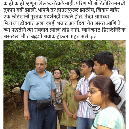
काही काही म्हणून शिल्लक ठेवले नाही. परिणामी ऑडिटोरियममध्ये
तुफान गर्दी झाली. भाषणे तर हाउसफुल्ल झालीच, शिवाय बाहेर
एक छोटेखानी पुस्तक प्रदर्शनही भरवले होते. तेव्हा आमच्या
मित्रांच्या डोक्यात अशा काही भन्नाट आयडिया येत असत आणि ते
ज्या पद्धतीने त्या राबवीत त्याला तोड नाही. म्यानेजमेंट-डिसलेक्सिक
असलेला मी ते बह्वंशी अवाक होऊन पाहत असे. p>