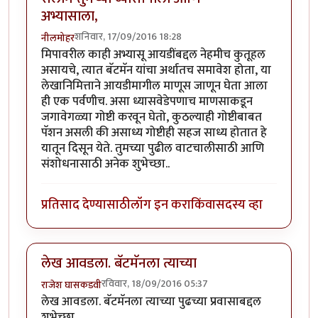
अभ्यासाला,
शनिवार, 17/09/2016 18:28
नीलमोहर
मिपावरील काही अभ्यासू आयडींबद्दल नेहमीच कुतूहल
असायचे, त्यात बॅटमॅन यांचा अर्थातच समावेश होता, या
लेखानिमित्ताने आयडीमागील माणूस जाणून घेता आला
ही एक पर्वणीच. असा ध्यासवेडेपणाच माणसाकडून
जगावेगळ्या गोष्टी करवून घेतो, कुठल्याही गोष्टीबाबत
पॅशन असली की असाध्य गोष्टीही सहज साध्य होतात हे
यातून दिसून येते. तुमच्या पुढील वाटचालीसाठी आणि
संशोधनासाठी अनेक शुभेच्छा..
प्रतिसाद देण्यासाठी
लॉग इन करा
किंवा
सदस्य व्हा
लेख आवडला. बॅटमॅनला त्याच्या
रविवार, 18/09/2016 05:37
राजेश घासकडवी
लेख आवडला. बॅटमॅनला त्याच्या पुढच्या प्रवासाबद्दल
शुभेच्छा.