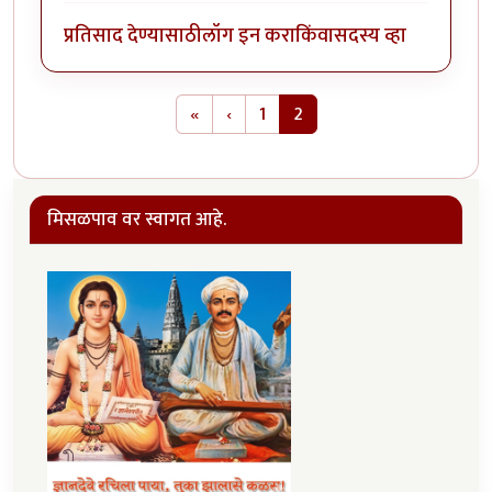
प्रतिसाद देण्यासाठी
लॉग इन करा
किंवा
सदस्य व्हा
Pagination
First page
Previous page
«
‹
1
2
मिसळपाव वर स्वागत आहे.