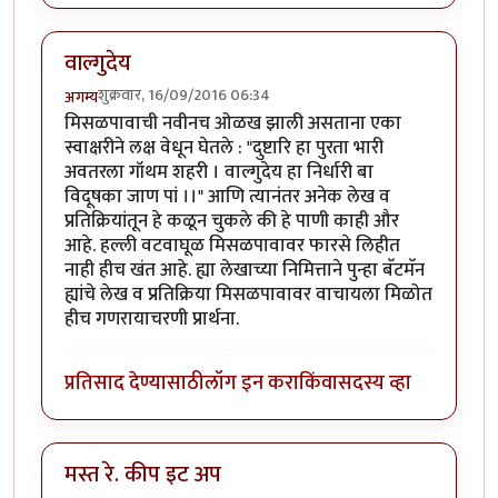
वाल्गुदेय
शुक्रवार, 16/09/2016 06:34
अगम्य
मिसळपावाची नवीनच ओळख झाली असताना एका
स्वाक्षरीने लक्ष वेधून घेतले : "दुष्टारि हा पुरता भारी
अवतरला गॉथम शहरी । वाल्गुदेय हा निर्धारी बा
विदूषका जाण पां ।।" आणि त्यानंतर अनेक लेख व
प्रतिक्रियांतून हे कळून चुकले की हे पाणी काही और
आहे. हल्ली वटवाघूळ मिसळपावावर फारसे लिहीत
नाही हीच खंत आहे. ह्या लेखाच्या निमित्ताने पुन्हा बॅटमॅन
ह्यांचे लेख व प्रतिक्रिया मिसळपावावर वाचायला मिळोत
हीच गणरायाचरणी प्रार्थना.
प्रतिसाद देण्यासाठी
लॉग इन करा
किंवा
सदस्य व्हा
मस्त रे. कीप इट अप