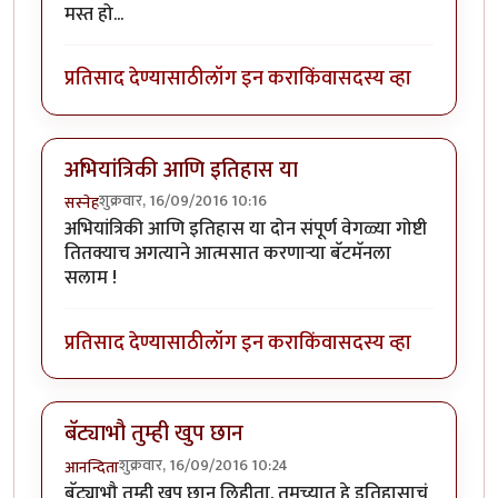
मस्त हो...
प्रतिसाद देण्यासाठी
लॉग इन करा
किंवा
सदस्य व्हा
अभियांत्रिकी आणि इतिहास या
शुक्रवार, 16/09/2016 10:16
सस्नेह
अभियांत्रिकी आणि इतिहास या दोन संपूर्ण वेगळ्या गोष्टी
तितक्याच अगत्याने आत्मसात करणाऱ्या बॅटमॅनला
सलाम !
प्रतिसाद देण्यासाठी
लॉग इन करा
किंवा
सदस्य व्हा
बॅट्याभौ तुम्ही खुप छान
शुक्रवार, 16/09/2016 10:24
आनन्दिता
बॅट्याभौ तुम्ही खुप छान लिहीता. तुमच्यात हे इतिहासाचं