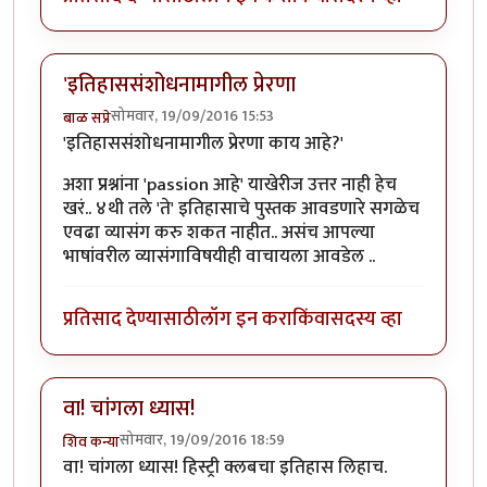
'इतिहाससंशोधनामागील प्रेरणा
सोमवार, 19/09/2016 15:53
बाळ सप्रे
'इतिहाससंशोधनामागील प्रेरणा काय आहे?'
अशा प्रश्नांना 'passion आहे' याखेरीज उत्तर नाही हेच
खरं.. ४थी तले 'ते' इतिहासाचे पुस्तक आवडणारे सगळेच
एवढा व्यासंग करु शकत नाहीत.. असंच आपल्या
भाषांवरील व्यासंगाविषयीही वाचायला आवडेल ..
प्रतिसाद देण्यासाठी
लॉग इन करा
किंवा
सदस्य व्हा
वा! चांगला ध्यास!
सोमवार, 19/09/2016 18:59
शिव कन्या
वा! चांगला ध्यास! हिस्ट्री क्लबचा इतिहास लिहाच.