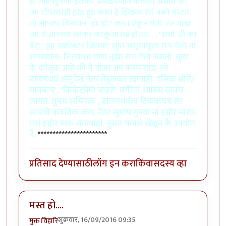
हा गळेपडूपणा इत॑क्या प्रेमळपणानं केलेला असतो की
त्या टॉपरलाही हाड हूड करत हे झिडकारणं नको वाटतं.
तो आपला विनयानं "हो. हो." करत ऐकून घेतो. तर माझं
त्या शेजारच्या काका काकूंसारखं होतय. . . "शर्मा जी का
बेटा" ह्या क्यारेक्टर जितका सुप्त असूयायुक्त राग येतो ना
सगळ्यांना; तितकाच मला तुझा राग येतो असतो. तुला
कै कौतुक आहे की नै चीअर अप करणर्‍यांचं. अरे
बालगंधर्व असू देत नैतर तेंडुलकर त्यांनाही "रसिक श्रोते/
मायबाप", "क्रिकेटप्रेमी चाहते" वगैरेंना थ्यांक्स द्यावच
लागतं. तुमचं सचिनत्व , बालगंधर्वत्व टिकवायचं तर
आमची कवतिकं करा. नैतर सुभाष गुप्त्यां ना इग्नोर मारलं
तसं इग्नोर मारु साल्याहो. नुसतं चांगलं खेळून कै उपयोग
नै.
***********************
प्रतिसाद देण्यासाठी
लॉग इन करा
किंवा
सदस्य व्हा
मस्त हो....
शुक्रवार, 16/09/2016 09:35
मुक्त विहारि