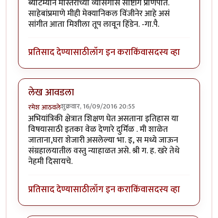
ब्याटम्यान मास्तरांच्या व्यासंगास साष्टांग प्रणिपात.
साहेबांप्रमाणे मीही मेक्यानिकल विंजीनेर आहे असं
सांगीत आता मिशीला तूप लावून हिंडेन. -गा.पै.
प्रतिसाद देण्यासाठी
लॉग इन करा
किंवा
सदस्य व्हा
लेख आवडला
शुक्रवार, 16/09/2016 20:55
रमेश आठवले
अभियांत्रिकी क्षेत्रात शिक्षण घेत असताना इतिहास या
विषयासाठी इतका वेळ देणारे दुर्मिळ . मी शाळेत
जाताना,घरा शेजारी असलेल्या भा. इ, स मध्ये जाऊन
संग्रहालयातील वस्तु न्याहाळत असे. श्री ग. ह. खरे तेथे
नेहमी दिसायचे.
प्रतिसाद देण्यासाठी
लॉग इन करा
किंवा
सदस्य व्हा