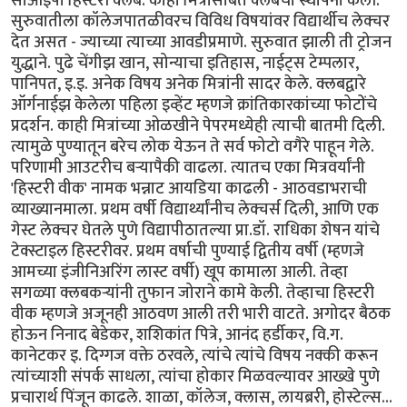
सीओईपी हिस्टरी क्लब. काही मित्रांसोबत क्लबची स्थापना केली.
सुरुवातीला कॉलेजपातळीवरच विविध विषयांवर विद्यार्थीच लेक्चर
देत असत - ज्याच्या त्याच्या आवडीप्रमाणे. सुरुवात झाली ती ट्रोजन
युद्धाने. पुढे चेंगीझ खान, सोन्याचा इतिहास, नाईट्स टेम्पलार,
पानिपत, इ.इ. अनेक विषय अनेक मित्रांनी सादर केले. क्लबद्वारे
ऑर्गनाईझ केलेला पहिला इव्हेंट म्हणजे क्रांतिकारकांच्या फोटोंचे
प्रदर्शन. काही मित्रांच्या ओळखीने पेपरमध्येही त्याची बातमी दिली.
त्यामुळे पुण्यातून बरेच लोक येऊन ते सर्व फोटो वगैरे पाहून गेले.
परिणामी आउटरीच बर्‍यापैकी वाढला. त्यातच एका मित्रवर्यांनी
'हिस्टरी वीक' नामक भन्नाट आयडिया काढली - आठवडाभराची
व्याख्यानमाला. प्रथम वर्षी विद्यार्थ्यांनीच लेक्चर्स दिली, आणि एक
गेस्ट लेक्चर घेतले पुणे विद्यापीठातल्या प्रा.डॉ. राधिका शेषन यांचे
टेक्स्टाइल हिस्टरीवर. प्रथम वर्षाची पुण्याई द्वितीय वर्षी (म्हणजे
आमच्या इंजीनिअरिंग लास्ट वर्षी) खूप कामाला आली. तेव्हा
सगळ्या क्लबकर्‍यांनी तुफान जोराने कामे केली. तेव्हाचा हिस्टरी
वीक म्हणजे अजूनही आठवण आली तरी भारी वाटते. अगोदर बैठक
होऊन निनाद बेडेकर, शशिकांत पित्रे, आनंद हर्डीकर, वि.ग.
कानेटकर इ. दिग्गज वक्ते ठरवले, त्यांचे त्यांचे विषय नक्की करून
त्यांच्याशी संपर्क साधला, त्यांचा होकार मिळवल्यावर आख्खे पुणे
प्रचारार्थ पिंजून काढले. शाळा, कॉलेज, क्लास, लायब्ररी, होस्टेल्स...