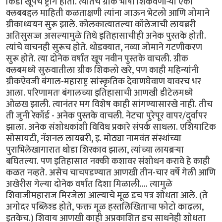
किडा खूपच ष्ट्राँग होता. त्यातच ग्रीक भाषा शिकवणार्‍या एका
क्लबबद्दल माहिती कळताक्षणी त्यांना जाऊन भेटलो आणि जोमाने
ग्रीकाध्ययन सुरू झाले. कोलकात्यातल्या कॉलेजाची लायब्ररी
अतिसुसज्ज असल्यामुळे तिथे इतिहासाचीही अनेक पुस्तके होती.
त्यांचे वाचनही सुरूच होते. थोडक्यात, नव्या जोमाने गटणीकरण
सुरू होते. त्या दोनेक वर्षांत खूप नवीन पुस्तके वाचली. ग्रीक
क्लबमध्ये सुरुवातीला ग्रीक शिकलो खरे, पण काही महिन्यांनी
ग्रीकऐवजी बंगाल-महाराष्ट्र सांस्कृतिक देवाणघेवाण यावरच भर
आला. परिणामतः बंगालच्या इतिहासाची आणखी डीटेलमध्ये
ओळख झाली. त्यानंतर मग विशेष काही सांगण्यासारखे नाही. तीच
ती जुनी रेकॉर्ड - अनेक पुस्तके वाचली. नेटचा पुरेपूर वापर/दुर्वापर
झाला. अनेक संशोधकांशी विविध प्रकारे संपर्क साधला. एशियाटिक
सोसायटी, नॅशनल लायब्ररी, इ. मोठ्या नामवंत संस्थांच्या
पुराभिलेखागारात थोडा शिरकाव झाला, त्यांच्या लायब्रर्‍या
बघितल्या. पण इतिहासात नक्की कशावर संशोधन करावे हे काही
कळत नव्हते. असेच चाचपडण्यात आणखी तीन-चार वर्षे गेली आणि
अखेरीस गेल्या दोनेक वर्षांत दिशा मिळाली.... त्यामुळे
शिवाजीमहाराज मिरजेला आल्याचे मूळ डच पत्र शोधता आले. (ते
अगोदर पब्लिश्ड होते, फक्त मूळ हस्तलिखिताचा फोटो काढला,
इतकेच.) शिवाय आणखी काही अप्रकाशित डच साधनेही शोधता