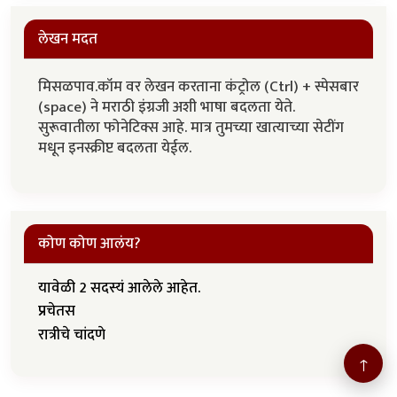
लेखन मदत
मिसळपाव.कॉम वर लेखन करताना कंट्रोल (Ctrl) + स्पेसबार
(space) ने मराठी इंग्रजी अशी भाषा बदलता येते.
सुरूवातीला फोनेटिक्स आहे. मात्र तुमच्या खात्याच्या सेटींग
मधून इनस्क्रीप्ट बदलता येईल.
कोण कोण आलंय?
यावेळी 2 सदस्यं आलेले आहेत.
प्रचेतस
रात्रीचे चांदणे
↑