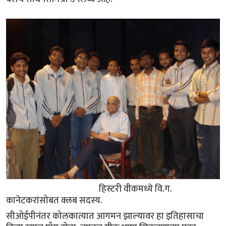
हिस्टरी वीकमध्ये वि.ग.
कानेटकरांसोबत क्लब सदस्य.
सीओईपीनंतर कोलकात्यात आगमन झाल्यावर हा इतिहासाचा