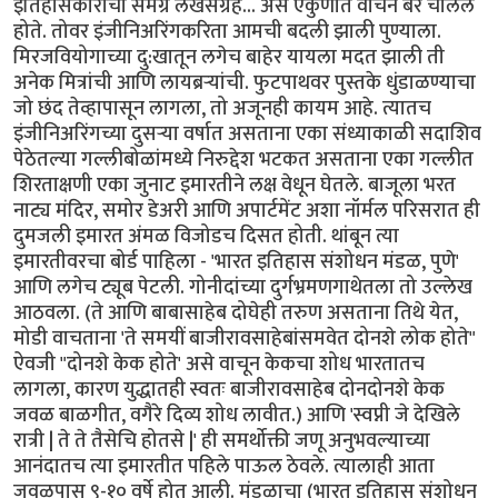
इतिहासकारांचा समग्र लेखसंग्रह... असे एकुणात वाचन बरे चालले
होते. तोवर इंजीनिअरिंगकरिता आमची बदली झाली पुण्याला.
मिरजवियोगाच्या दु:खातून लगेच बाहेर यायला मदत झाली ती
अनेक मित्रांची आणि लायब्रर्‍यांची. फुटपाथवर पुस्तके धुंडाळण्याचा
जो छंद तेव्हापासून लागला, तो अजूनही कायम आहे. त्यातच
इंजीनिअरिंगच्या दुसर्‍या वर्षात असताना एका संध्याकाळी सदाशिव
पेठेतल्या गल्लीबोळांमध्ये निरुद्देश भटकत असताना एका गल्लीत
शिरताक्षणी एका जुनाट इमारतीने लक्ष वेधून घेतले. बाजूला भरत
नाट्य मंदिर, समोर डेअरी आणि अपार्टमेंट अशा नॉर्मल परिसरात ही
दुमजली इमारत अंमळ विजोडच दिसत होती. थांबून त्या
इमारतीवरचा बोर्ड पाहिला - 'भारत इतिहास संशोधन मंडळ, पुणे'
आणि लगेच ट्यूब पेटली. गोनीदांच्या दुर्गभ्रमणगाथेतला तो उल्लेख
आठवला. (ते आणि बाबासाहेब दोघेही तरुण असताना तिथे येत,
मोडी वाचताना 'ते समयीं बाजीरावसाहेबांसमवेत दोनशे लोक होते"
ऐवजी "दोनशे केक होते' असे वाचून केकचा शोध भारतातच
लागला, कारण युद्धातही स्वतः बाजीरावसाहेब दोनदोनशे केक
जवळ बाळगीत, वगैरे दिव्य शोध लावीत.) आणि 'स्वप्नी जे देखिले
रात्री | ते ते तैसेचि होतसे |' ही समर्थोक्ती जणू अनुभवल्याच्या
आनंदातच त्या इमारतीत पहिले पाऊल ठेवले. त्यालाही आता
जवळपास ९-१० वर्षे होत आली. मंडळाचा (भारत इतिहास संशोधन