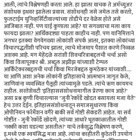
आली, त्यांचे विश्लेषणही करता आले. हा झाला वाचक ते अमॅच्युअर
संशोधक इथवर झालेला प्रवास. संशोधनही जसे जमेल तसे करतो,
फुलटाईम युनिव्हर्सिटीवाल्यांच्या तोडीचे दर वेळेस होते असे
आजिबात नाही. पण घाई कुणाला आहे? या सगळ्याचा मला काय
फायदा झाला? आर्थिकदृष्ट्या पाहता काहीच नाही. पण यानिमित्ताने
जगभर इतक्या वेगवेगळ्या लोकांशी संपर्क आला, इतक्या लोकांच्या
विचारपद्धतींशी परिचय झाला, त्याचे मोजमाप पैशात करणे निव्वळ
अशक्य आहे. मग मेहेंदळे सरांशी शिवचरित्राबद्दलची चर्चा असो
किंवा विजापूरकर श्री. अब्दुल अझीझ यांच्याशी टेम्पल
आर्किटेक्चरबद्दलची चर्चा किंवा मिरजेबद्दल कुमठेकर यांच्याशी....
या आणि अशा अनेक लोकांनी इतिहासाचे आत्मभान जागृत केले,
जाणिवांना व्यवस्थित पैलूही त्यांच्यामुळे पडले. त्यांचे ऋण कायमच
राहील. सरतेशेवटी 'इतिहाससंशोधनामागील प्रेरणा काय आहे?'
असा प्रश्न कुणी विचारल्यास "जुनी रेकॉर्डे खोदत बसायला मजा येते"
हेच उत्तर देईन. इतिहाससंशोधनातून समाजसुधारणा किंवा
ओपीनियन फॉर्मेशन वगैरे बाकी सर्व गोष्टी सेकंडरी आहेत. या सर्व
गोष्टींत - जुनी रेकॉर्डे खोदणे, त्यांच्या आधारे भूतकाळातील गोष्टी
'नक्की कशा घडल्या असतील?' याचे तर्कशुद्ध विश्लेषण करणे,
इ.मध्ये एक स्वयंसिद्ध मजा आहे. त्यांचा काहीतरी कुठेतरी उपयोग