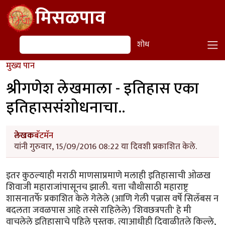
Skip to main content
मिसळपाव
शोध
शोध
मुख्य पान
श्रीगणेश लेखमाला - इतिहास एका
इतिहाससंशोधनाचा..
लेखक
बॅटमॅन
यांनी गुरुवार, 15/09/2016 08:22 या दिवशी प्रकाशित केले.
इतर कुठल्याही मराठी माणसाप्रमाणे मलाही इतिहासाची ओळख
शिवाजी महाराजांपासूनच झाली. यत्ता चौथीसाठी महाराष्ट्र
शासनातर्फे प्रकाशित केले गेलेले (आणि गेली पन्नास वर्षे सिलॅबस न
बदलता जवळपास आहे तस्से राहिलेले) 'शिवछत्रपती' हे मी
वाचलेले इतिहासाचे पहिले पुस्तक. त्याआधीही दिवाळीतले किल्ले,