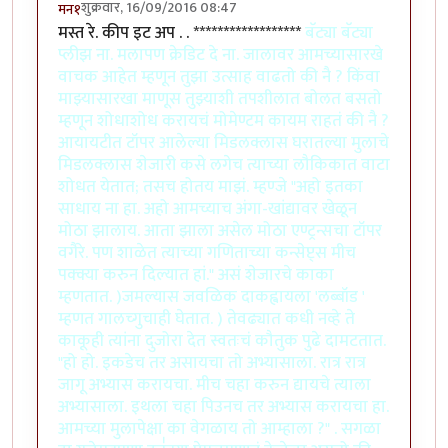
शुक्रवार, 16/09/2016 08:47
मन१
मस्त रे. कीप इट अप . . ******************
बॅट्या बॅट्या
प्लीझ ना. मलापण क्रेडिट दे ना. जालावर आमच्यासारखे
वाचक आहेत म्हणून तुझा उत्साह वाढतो की नै ? किंवा
माझ्यासारखा माणूस तुझ्याशी तपशीलात बोलत बसतो
म्हणून शोधाशोध करायचं मोमेण्टम कायम राहतं की नै ?
आयायटीत टॉपर आलेल्या मिडलक्लास घरातल्या मुलाचे
मिडलक्लास शेजारी कसे लगेच त्याच्या लौकिकात वाटा
शोधत येतात; तसच होतय माझं. म्हण्जे "अहो इतका
साधाय ना हा. अहो आमच्याच अंगा-खांद्यावर खेळून
मोठा झालाय. आता झाला असेल मोठा एण्ट्रन्सचा टॉपर
वगैरे. पण शाळेत त्याच्या गणिताच्या कन्सेप्ट्स मीच
पक्क्या करुन दिल्यात हां." असं शेजारचे काका
म्हणतात. )जमल्यास जवळिक दाकह्वायला 'लब्बॉड '
म्हणत गालच्गुचाही घेतात. ) तेवढ्यात कधी नव्हे ते
काकूही त्यांना दुजोरा देत स्वतःचं कौतुक पुढे दामटतात.
"हो हो. इकडेच तर असायचा तो अभ्यासाला. रात्र रात्र
जागू अभ्यास करायचा. मीच चहा करुन द्यायचे त्याला
अभ्यासाला. इथला चहा पिउनच तर अभ्यास करायचा हा.
आमच्या मुलापेक्षा का वेगळाय तो आम्हाला ?" . सगळा