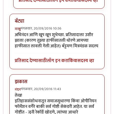
प्रतिसाद देण्यासाठी
लॉग इन करा
किंवा
सदस्य व्हा
बॅट्या
मंगळवार, 20/09/2016 10:56
नाखु
अभिनंदन आणि खूप खूप शुभेच्छा. प्रतिसादाला उशीर
झाला (कारण तुझ्या हाफीसातली धोरणे आमच्या
हाफीसात लावली गेली आहेत) बॅट्टमण मित्रमंडळ सदस्य
प्रतिसाद देण्यासाठी
लॉग इन करा
किंवा
सदस्य व्हा
झकास
मंगळवार, 20/09/2016 11:43
नंदन
लेख!
इतिहाससंशोधनातून समाजसुधारणा किंवा ओपीनियन
फॉर्मेशन वगैरे बाकी सर्व गोष्टी सेकंडरी आहेत. या सर्व
गोष्टींत - जुनी रेकॉर्डे खोदणे, त्यांच्या आधारे