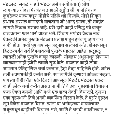
मंडळाला सगळे चाहते 'मंडळ' असेच संबोधतात) शोध
लागण्याअगोदर मिरजेतच उन्हाळी सुट्टीत श्री. मानसिंगराव
कुमठेकर यांच्याकडून मोडीचे पहिले धडे गिरवले. मोडी शिकून
प्रथमच अस्सल कागदपत्रे वाचताना जो आनंद झाला, तो शब्दांत
सांगणे निव्वळ अशक्य आहे. घरी-दारी काही प्रसिद्ध पत्रे वाचून
दाखवताना फार भारी वाटत असे. शिवाय अगोदर केवळ नाव
ऐकलेली अनेक पुस्तके मंडळात प्रत्यक्ष पाहून हर्षवायू व्हायचाच
बाकी होता. कवी भूषणापासून जदुनाथ सरकारांपर्यंत, होमरपासून
हिटलरपर्यंत सर्व विषयांवरची पुस्तके मंडळात आहेत. हळूहळू
त्यातली अनेक पुस्तके वाचून काढली. सोबतच अधूनमधून होणार्‍या
व्याख्यानांनाही हजेरी लावणे सुरू केले. मंडळात काही लोक
आपसात ऐतिहासिक चर्चा करतात, हेही तेव्हा पाहिलेले होते. जमेल
तशी श्रवणभक्तीही करीत असे. पण त्यांपैकी कुणाशी ओळख नव्हती.
पण त्याचीही चिंता एके दिवशी आपसूक मिटली. मंडळात एकदा
काही लोक चर्चा करीत असताना मी तिथे एका गृहस्थांना विचारून
फक्त ऐकत बसलो आणि मध्ये एक शंका तेवढी विचारली. दुसर्‍या
एका गृहस्थांनी तिचे अगदी व्यवस्थित निरसन केले. ते दुसरे गृहस्थ
खूप वेळेस मंडळात दिसत. त्यांना या अगोदरच्या भांडवलावर
अधूनमधून काहीतरी विचारत असे, आणि ते अगदी तपशीलवार, न