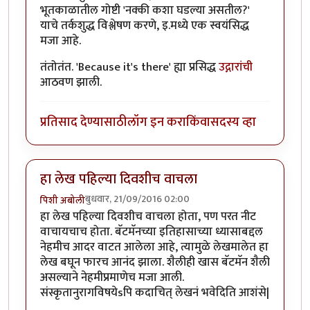
भूतकाळातील गोष्टी 'नक्की कशा घडल्या असतील?'
याचे तर्कशुद्ध विश्लेषण करणे, इ.मध्ये एक स्वयंसिद्ध
मजा आहे.
तंतोतंत. 'Because it's there' ह्या प्रसिद्ध
उद्गारांची
आठवण झाली.
प्रतिसाद देण्यासाठी
लॉग इन करा
किंवा
सदस्य व्हा
हा लेख पहिल्या दिवशीच वाचला
बुधवार, 21/09/2016 02:00
पिशी अबोली
हा लेख पहिल्या दिवशीच वाचला होता, पण परत नीट
वाचायचाच होता. बॅटमॅनच्या इतिहासाच्या ध्यासाबद्दल
नेहमीच आदर वाटत आलेला आहे, त्यामुळे लेखमालेत हा
लेख बघून फारच आनंद झाला. शैलीही खास बॅटमॅन शैली
असल्याने नेहमीप्रमाणेच मजा आली.
संस्कृतानुरागविषयेsपि कदाचित् लेखनं भवेदिति आशंसे|