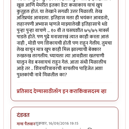
खुळ आणि मेमरीत इतका डेटा कसाकाय याचं खुप
कुतुहल होतं. या लेखाने सगळी उत्तर मिळाली. लेख
अतिप्रचंड आवडला. इतिहास मला ही भयंकर आवडतो,
लहानपणी अभ्यास म्हणजे माझ्यालेखी इतिहासाचे धडे
पुन्हा पुन्हा वाचणे ... १० वी त घसघशीत ७५/७५ मार्क्स
पाडले होते. पण पुढे मनासारखं त्यात काही करता आलं
नाही , मोडी पण शिकायची होती पण राहुन गेलीय. तुमचा
लेख वाचुन मात्र खुप काही मिस झाल्याची बेक्कार
रुखरुख लागलीय. च्यायला त्या आवडीला खतपाणी
घालुन वेड बनवायचं राहुन गेलं. आता संधी मिळालीच
आहे तर .. शिवचरित्रावरची वाचलीच पाहिजेत अशा
पुस्तकांची नावे मिळतील का?
प्रतिसाद देण्यासाठी
लॉग इन करा
किंवा
सदस्य व्हा
दंडवत
शुक्रवार, 16/09/2016 19:15
गामा पैलवान