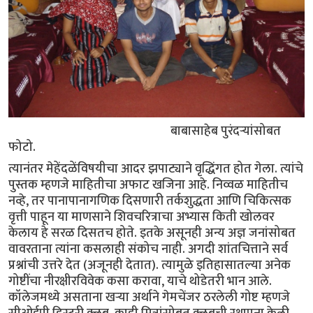
बाबासाहेब पुरंदर्‍यांसोबत
फोटो.
त्यानंतर मेहेंदळेंविषयीचा आदर झपाट्याने वृद्धिंगत होत गेला. त्यांचे
पुस्तक म्हणजे माहितीचा अफाट खजिना आहे. निव्वळ माहितीच
नव्हे, तर पानापानागणिक दिसणारी तर्कशुद्धता आणि चिकित्सक
वृत्ती पाहून या माणसाने शिवचरित्राचा अभ्यास किती खोलवर
केलाय हे सरळ दिसतच होते. इतके असूनही अन्य अज्ञ जनांसोबत
वावरताना त्यांना कसलाही संकोच नाही. अगदी शांतचित्ताने सर्व
प्रश्नांची उत्तरे देत (अजूनही देतात). त्यामुळे इतिहासातल्या अनेक
गोष्टींचा नीरक्षीरविवेक कसा करावा, याचे थोडेतरी भान आले.
कॉलेजमध्ये असताना खर्‍या अर्थाने गेमचेंजर ठरलेली गोष्ट म्हणजे