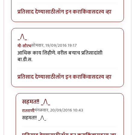
प्रतिसाद देण्यासाठी
लॉग इन करा
किंवा
सदस्य व्हा
_/\_
सोमवार, 19/09/2016 19:17
मी-सौरभ
आधिक काय लिहीणे. वरील बर्‍याच प्रतिसादांशी
बा.डी.स.
प्रतिसाद देण्यासाठी
लॉग इन करा
किंवा
सदस्य व्हा
सहमत!! _/\_
मंगळवार, 20/09/2016 10:43
रातराणी
In reply to
_/\_
by
मी-सौरभ
सहमत!! _/\_