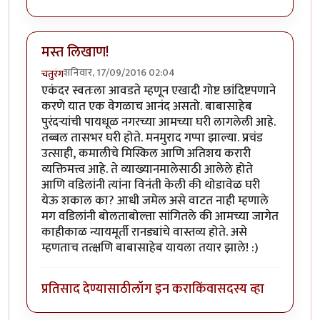
मस्त लिखाण!
शनिवार, 17/09/2016 02:04
चतुरंग
एकंदर स्वतःला आवडते म्हणून एखादी गोष्ट छांदिष्टपणाने
करणे यात एक वेगळाच आनंद असतो. बाबासाहेब
पुरंदर्‍यांची पायधूळ नगरच्या आमच्या घरी लागलेली आहे.
तब्बल तासभर घरी होते. मनमुराद गप्पा झाल्या. प्रचंड
उत्साही, कमालीचे मिस्किल आणि अतिशय करारी
व्यक्तिमत्त्व आहे. ते व्याख्यानमालेसाठी आलेले होते
आणि वडिलांनी त्यांना विनंती केली की थोडावेळ घरी
येऊ शकाल का? आधी जमेल असे वाटत नाही म्हणाले
मग वडिलांनी बोलताबोल्ता सांगितले की आमच्या जागेत
काहीकाळ न्यायमूर्ती रानड्यांचे वास्तव्य होते. असे
म्हणताच तत्क्षणि बाबासाहेब यायला तयार झाले! :)
प्रतिसाद देण्यासाठी
लॉग इन करा
किंवा
सदस्य व्हा