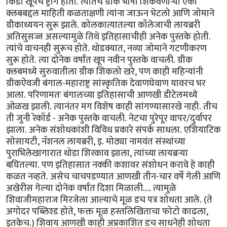
किडा खूपच ष्ट्राँग होता. त्यातच ग्रीक भाषा शिकवणार्‍या एका
क्लबबद्दल माहिती कळताक्षणी त्यांना जाऊन भेटलो आणि जोमाने
ग्रीकाध्ययन सुरू झाले. कोलकात्यातल्या कॉलेजाची लायब्ररी
अतिसुसज्ज असल्यामुळे तिथे इतिहासाचीही अनेक पुस्तके होती.
त्यांचे वाचनही सुरूच होते. थोडक्यात, नव्या जोमाने गटणीकरण
सुरू होते. त्या दोनेक वर्षांत खूप नवीन पुस्तके वाचली. ग्रीक
क्लबमध्ये सुरुवातीला ग्रीक शिकलो खरे, पण काही महिन्यांनी
ग्रीकऐवजी बंगाल-महाराष्ट्र सांस्कृतिक देवाणघेवाण यावरच भर
आला. परिणामतः बंगालच्या इतिहासाची आणखी डीटेलमध्ये
ओळख झाली. त्यानंतर मग विशेष काही सांगण्यासारखे नाही. तीच
ती जुनी रेकॉर्ड - अनेक पुस्तके वाचली. नेटचा पुरेपूर वापर/दुर्वापर
झाला. अनेक संशोधकांशी विविध प्रकारे संपर्क साधला. एशियाटिक
सोसायटी, नॅशनल लायब्ररी, इ. मोठ्या नामवंत संस्थांच्या
पुराभिलेखागारात थोडा शिरकाव झाला, त्यांच्या लायब्रर्‍या
बघितल्या. पण इतिहासात नक्की कशावर संशोधन करावे हे काही
कळत नव्हते. असेच चाचपडण्यात आणखी तीन-चार वर्षे गेली आणि
अखेरीस गेल्या दोनेक वर्षांत दिशा मिळाली.... त्यामुळे
शिवाजीमहाराज मिरजेला आल्याचे मूळ डच पत्र शोधता आले. (ते
अगोदर पब्लिश्ड होते, फक्त मूळ हस्तलिखिताचा फोटो काढला,
इतकेच.) शिवाय आणखी काही अप्रकाशित डच साधनेही शोधता