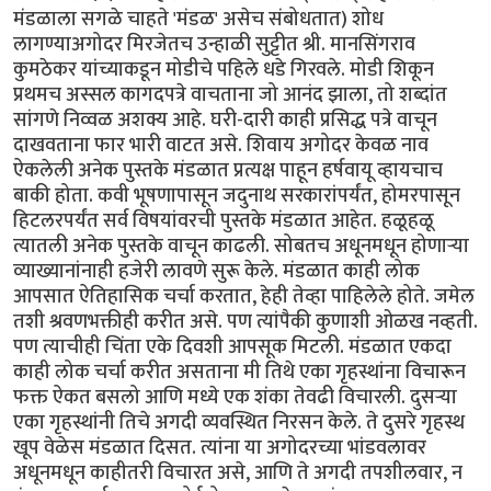
मंडळाला सगळे चाहते 'मंडळ' असेच संबोधतात) शोध
लागण्याअगोदर मिरजेतच उन्हाळी सुट्टीत श्री. मानसिंगराव
कुमठेकर यांच्याकडून मोडीचे पहिले धडे गिरवले. मोडी शिकून
प्रथमच अस्सल कागदपत्रे वाचताना जो आनंद झाला, तो शब्दांत
सांगणे निव्वळ अशक्य आहे. घरी-दारी काही प्रसिद्ध पत्रे वाचून
दाखवताना फार भारी वाटत असे. शिवाय अगोदर केवळ नाव
ऐकलेली अनेक पुस्तके मंडळात प्रत्यक्ष पाहून हर्षवायू व्हायचाच
बाकी होता. कवी भूषणापासून जदुनाथ सरकारांपर्यंत, होमरपासून
हिटलरपर्यंत सर्व विषयांवरची पुस्तके मंडळात आहेत. हळूहळू
त्यातली अनेक पुस्तके वाचून काढली. सोबतच अधूनमधून होणार्‍या
व्याख्यानांनाही हजेरी लावणे सुरू केले. मंडळात काही लोक
आपसात ऐतिहासिक चर्चा करतात, हेही तेव्हा पाहिलेले होते. जमेल
तशी श्रवणभक्तीही करीत असे. पण त्यांपैकी कुणाशी ओळख नव्हती.
पण त्याचीही चिंता एके दिवशी आपसूक मिटली. मंडळात एकदा
काही लोक चर्चा करीत असताना मी तिथे एका गृहस्थांना विचारून
फक्त ऐकत बसलो आणि मध्ये एक शंका तेवढी विचारली. दुसर्‍या
एका गृहस्थांनी तिचे अगदी व्यवस्थित निरसन केले. ते दुसरे गृहस्थ
खूप वेळेस मंडळात दिसत. त्यांना या अगोदरच्या भांडवलावर
अधूनमधून काहीतरी विचारत असे, आणि ते अगदी तपशीलवार, न