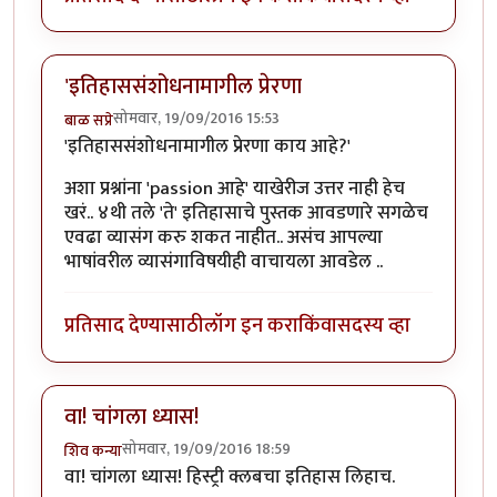
'इतिहाससंशोधनामागील प्रेरणा
सोमवार, 19/09/2016 15:53
बाळ सप्रे
'इतिहाससंशोधनामागील प्रेरणा काय आहे?'
अशा प्रश्नांना 'passion आहे' याखेरीज उत्तर नाही हेच
खरं.. ४थी तले 'ते' इतिहासाचे पुस्तक आवडणारे सगळेच
एवढा व्यासंग करु शकत नाहीत.. असंच आपल्या
भाषांवरील व्यासंगाविषयीही वाचायला आवडेल ..
प्रतिसाद देण्यासाठी
लॉग इन करा
किंवा
सदस्य व्हा
वा! चांगला ध्यास!
सोमवार, 19/09/2016 18:59
शिव कन्या
वा! चांगला ध्यास! हिस्ट्री क्लबचा इतिहास लिहाच.