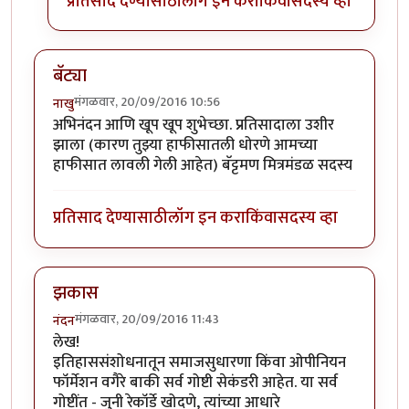
प्रतिसाद देण्यासाठी
लॉग इन करा
किंवा
सदस्य व्हा
बॅट्या
मंगळवार, 20/09/2016 10:56
नाखु
अभिनंदन आणि खूप खूप शुभेच्छा. प्रतिसादाला उशीर
झाला (कारण तुझ्या हाफीसातली धोरणे आमच्या
हाफीसात लावली गेली आहेत) बॅट्टमण मित्रमंडळ सदस्य
प्रतिसाद देण्यासाठी
लॉग इन करा
किंवा
सदस्य व्हा
झकास
मंगळवार, 20/09/2016 11:43
नंदन
लेख!
इतिहाससंशोधनातून समाजसुधारणा किंवा ओपीनियन
फॉर्मेशन वगैरे बाकी सर्व गोष्टी सेकंडरी आहेत. या सर्व
गोष्टींत - जुनी रेकॉर्डे खोदणे, त्यांच्या आधारे