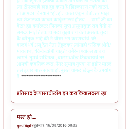
हा गळेपडूपणा इत॑क्या प्रेमळपणानं केलेला असतो की
त्या टॉपरलाही हाड हूड करत हे झिडकारणं नको वाटतं.
तो आपला विनयानं "हो. हो." करत ऐकून घेतो. तर माझं
त्या शेजारच्या काका काकूंसारखं होतय. . . "शर्मा जी का
बेटा" ह्या क्यारेक्टर जितका सुप्त असूयायुक्त राग येतो ना
सगळ्यांना; तितकाच मला तुझा राग येतो असतो. तुला
कै कौतुक आहे की नै चीअर अप करणर्‍यांचं. अरे
बालगंधर्व असू देत नैतर तेंडुलकर त्यांनाही "रसिक श्रोते/
मायबाप", "क्रिकेटप्रेमी चाहते" वगैरेंना थ्यांक्स द्यावच
लागतं. तुमचं सचिनत्व , बालगंधर्वत्व टिकवायचं तर
आमची कवतिकं करा. नैतर सुभाष गुप्त्यां ना इग्नोर मारलं
तसं इग्नोर मारु साल्याहो. नुसतं चांगलं खेळून कै उपयोग
नै.
***********************
प्रतिसाद देण्यासाठी
लॉग इन करा
किंवा
सदस्य व्हा
मस्त हो....
शुक्रवार, 16/09/2016 09:35
मुक्त विहारि