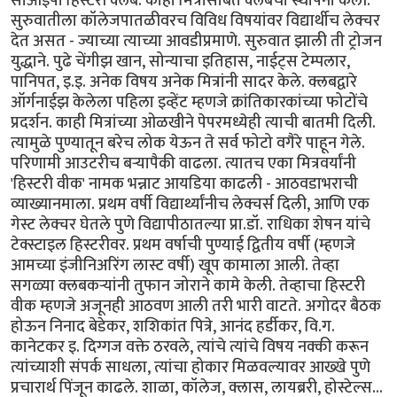
सीओईपी हिस्टरी क्लब. काही मित्रांसोबत क्लबची स्थापना केली.
सुरुवातीला कॉलेजपातळीवरच विविध विषयांवर विद्यार्थीच लेक्चर
देत असत - ज्याच्या त्याच्या आवडीप्रमाणे. सुरुवात झाली ती ट्रोजन
युद्धाने. पुढे चेंगीझ खान, सोन्याचा इतिहास, नाईट्स टेम्पलार,
पानिपत, इ.इ. अनेक विषय अनेक मित्रांनी सादर केले. क्लबद्वारे
ऑर्गनाईझ केलेला पहिला इव्हेंट म्हणजे क्रांतिकारकांच्या फोटोंचे
प्रदर्शन. काही मित्रांच्या ओळखीने पेपरमध्येही त्याची बातमी दिली.
त्यामुळे पुण्यातून बरेच लोक येऊन ते सर्व फोटो वगैरे पाहून गेले.
परिणामी आउटरीच बर्‍यापैकी वाढला. त्यातच एका मित्रवर्यांनी
'हिस्टरी वीक' नामक भन्नाट आयडिया काढली - आठवडाभराची
व्याख्यानमाला. प्रथम वर्षी विद्यार्थ्यांनीच लेक्चर्स दिली, आणि एक
गेस्ट लेक्चर घेतले पुणे विद्यापीठातल्या प्रा.डॉ. राधिका शेषन यांचे
टेक्स्टाइल हिस्टरीवर. प्रथम वर्षाची पुण्याई द्वितीय वर्षी (म्हणजे
आमच्या इंजीनिअरिंग लास्ट वर्षी) खूप कामाला आली. तेव्हा
सगळ्या क्लबकर्‍यांनी तुफान जोराने कामे केली. तेव्हाचा हिस्टरी
वीक म्हणजे अजूनही आठवण आली तरी भारी वाटते. अगोदर बैठक
होऊन निनाद बेडेकर, शशिकांत पित्रे, आनंद हर्डीकर, वि.ग.
कानेटकर इ. दिग्गज वक्ते ठरवले, त्यांचे त्यांचे विषय नक्की करून
त्यांच्याशी संपर्क साधला, त्यांचा होकार मिळवल्यावर आख्खे पुणे
प्रचारार्थ पिंजून काढले. शाळा, कॉलेज, क्लास, लायब्ररी, होस्टेल्स...