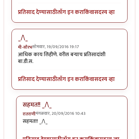
प्रतिसाद देण्यासाठी
लॉग इन करा
किंवा
सदस्य व्हा
_/\_
सोमवार, 19/09/2016 19:17
मी-सौरभ
आधिक काय लिहीणे. वरील बर्‍याच प्रतिसादांशी
बा.डी.स.
प्रतिसाद देण्यासाठी
लॉग इन करा
किंवा
सदस्य व्हा
सहमत!! _/\_
मंगळवार, 20/09/2016 10:43
रातराणी
In reply to
_/\_
by
मी-सौरभ
सहमत!! _/\_