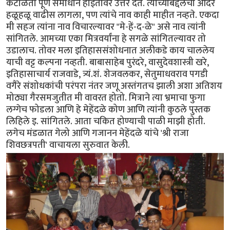
कंटाळता पूर्ण समाधान होईतोवर उत्तर देत. त्यांच्याबद्दलचा आदर
हळूहळू वाढीस लागला, पण त्यांचे नाव काही माहीत नव्हते. एकदा
मी सहज त्यांना नाव विचारल्यावर "मे-हें-द-ळे" असे नाव त्यांनी
सांगितले. आमच्या एका मित्रवर्यांना हे सगळे सांगितल्यावर तो
उडालाच. तोवर मला इतिहाससंशोधनात अलीकडे काय चाललेय
याची वट्ट कल्पना नव्हती. बाबासाहेब पुरंदरे, वासुदेवशास्त्री खरे,
इतिहासाचार्य राजवाडे, त्र्यं.शं. शेजवलकर, सेतुमाधवराव पगडी
वगैरे संशोधकांची परंपरा नंतर जणू अस्तंगतच झाली अशा अतिशय
मोठ्या गैरसमजुतीत मी वावरत होतो. मित्राने त्या भ्रमाचा फुगा
लग्गेच फोडला आणि हे मेहेंदळे कोण आणि त्यांनी कुठले पुस्तक
लिहिले इ. सांगितले. आता चकित होण्याची पाळी माझी होती.
लगेच मंडळात गेलो आणि गजानन मेहेंदळे यांचे 'श्री राजा
शिवछत्रपती' वाचायला सुरुवात केली.