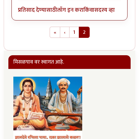
प्रतिसाद देण्यासाठी
लॉग इन करा
किंवा
सदस्य व्हा
Pagination
First page
Previous page
«
‹
1
2
मिसळपाव वर स्वागत आहे.