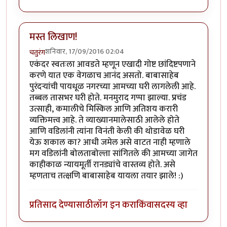
मस्त लिखाण!
शनिवार, 17/09/2016 02:04
चतुरंग
एकंदर स्वतःला आवडते म्हणून एखादी गोष्ट छांदिष्टपणाने
करणे यात एक वेगळाच आनंद असतो. बाबासाहेब
पुरंदर्‍यांची पायधूळ नगरच्या आमच्या घरी लागलेली आहे.
तब्बल तासभर घरी होते. मनमुराद गप्पा झाल्या. प्रचंड
उत्साही, कमालीचे मिस्किल आणि अतिशय करारी
व्यक्तिमत्त्व आहे. ते व्याख्यानमालेसाठी आलेले होते
आणि वडिलांनी त्यांना विनंती केली की थोडावेळ घरी
येऊ शकाल का? आधी जमेल असे वाटत नाही म्हणाले
मग वडिलांनी बोलताबोल्ता सांगितले की आमच्या जागेत
काहीकाळ न्यायमूर्ती रानड्यांचे वास्तव्य होते. असे
म्हणताच तत्क्षणि बाबासाहेब यायला तयार झाले! :)
प्रतिसाद देण्यासाठी
लॉग इन करा
किंवा
सदस्य व्हा