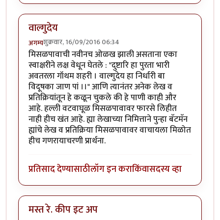
वाल्गुदेय
शुक्रवार, 16/09/2016 06:34
अगम्य
मिसळपावाची नवीनच ओळख झाली असताना एका
स्वाक्षरीने लक्ष वेधून घेतले : "दुष्टारि हा पुरता भारी
अवतरला गॉथम शहरी । वाल्गुदेय हा निर्धारी बा
विदूषका जाण पां ।।" आणि त्यानंतर अनेक लेख व
प्रतिक्रियांतून हे कळून चुकले की हे पाणी काही और
आहे. हल्ली वटवाघूळ मिसळपावावर फारसे लिहीत
नाही हीच खंत आहे. ह्या लेखाच्या निमित्ताने पुन्हा बॅटमॅन
ह्यांचे लेख व प्रतिक्रिया मिसळपावावर वाचायला मिळोत
हीच गणरायाचरणी प्रार्थना.
प्रतिसाद देण्यासाठी
लॉग इन करा
किंवा
सदस्य व्हा
मस्त रे. कीप इट अप