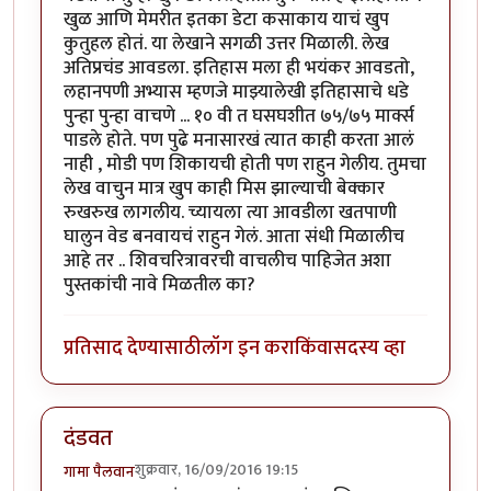
खुळ आणि मेमरीत इतका डेटा कसाकाय याचं खुप
कुतुहल होतं. या लेखाने सगळी उत्तर मिळाली. लेख
अतिप्रचंड आवडला. इतिहास मला ही भयंकर आवडतो,
लहानपणी अभ्यास म्हणजे माझ्यालेखी इतिहासाचे धडे
पुन्हा पुन्हा वाचणे ... १० वी त घसघशीत ७५/७५ मार्क्स
पाडले होते. पण पुढे मनासारखं त्यात काही करता आलं
नाही , मोडी पण शिकायची होती पण राहुन गेलीय. तुमचा
लेख वाचुन मात्र खुप काही मिस झाल्याची बेक्कार
रुखरुख लागलीय. च्यायला त्या आवडीला खतपाणी
घालुन वेड बनवायचं राहुन गेलं. आता संधी मिळालीच
आहे तर .. शिवचरित्रावरची वाचलीच पाहिजेत अशा
पुस्तकांची नावे मिळतील का?
प्रतिसाद देण्यासाठी
लॉग इन करा
किंवा
सदस्य व्हा
दंडवत
शुक्रवार, 16/09/2016 19:15
गामा पैलवान