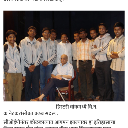
हिस्टरी वीकमध्ये वि.ग.
कानेटकरांसोबत क्लब सदस्य.
सीओईपीनंतर कोलकात्यात आगमन झाल्यावर हा इतिहासाचा