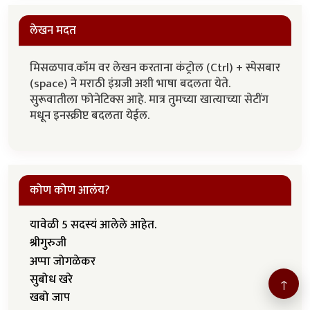
लेखन मदत
मिसळपाव.कॉम वर लेखन करताना कंट्रोल (Ctrl) + स्पेसबार
(space) ने मराठी इंग्रजी अशी भाषा बदलता येते.
सुरूवातीला फोनेटिक्स आहे. मात्र तुमच्या खात्याच्या सेटींग
मधून इनस्क्रीप्ट बदलता येईल.
कोण कोण आलंय?
यावेळी 5 सदस्यं आलेले आहेत.
श्रीगुरुजी
अप्पा जोगळेकर
सुबोध खरे
↑
खबो जाप