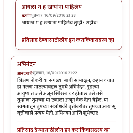
आयला ग ह खर्‍यांना पाहिलंय
शुक्रवार, 16/09/2016 23:28
बॅटमॅन
In reply to
लेख आवडला
by
रमेश आठवले
आयला ग ह खर्‍यांना पाहिलंय तुम्ही? सहीच!
प्रतिसाद देण्यासाठी
लॉग इन करा
किंवा
सदस्य व्हा
अभिनंदन
शुक्रवार, 16/09/2016 21:22
आनंदयात्री
शिक्षण नोकरी या सगळ्या बाबी सांभाळून, लहान वयात
हा पल्ला गाठल्याबद्दल तुमचे अभिनंदन. पुढल्या
आयुष्यात जसे अजून स्थिरस्थावर होताल तसे तसे
तुम्हाला तुमच्या या छंदाला अजून वेळ देता येईल. या
स्वगतातून तुमच्या संशोधकी वृत्तीबरोबर तुमच्या अभ्यासू
वृत्तीचाही प्रत्यय येतो. अभिनंदन आणि शुभेच्छा!
प्रतिसाद देण्यासाठी
लॉग इन करा
किंवा
सदस्य व्हा