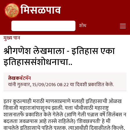
Skip to main content
मिसळपाव
शोध
शोध
मुख्य पान
श्रीगणेश लेखमाला - इतिहास एका
इतिहाससंशोधनाचा..
लेखक
बॅटमॅन
यांनी गुरुवार, 15/09/2016 08:22 या दिवशी प्रकाशित केले.
इतर कुठल्याही मराठी माणसाप्रमाणे मलाही इतिहासाची ओळख
शिवाजी महाराजांपासूनच झाली. यत्ता चौथीसाठी महाराष्ट्र
शासनातर्फे प्रकाशित केले गेलेले (आणि गेली पन्नास वर्षे सिलॅबस न
बदलता जवळपास आहे तस्से राहिलेले) 'शिवछत्रपती' हे मी
वाचलेले इतिहासाचे पहिले पुस्तक. त्याआधीही दिवाळीतले किल्ले,