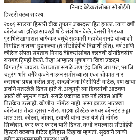
निनाद बेडेकरांसोबत सीओईपी
हिस्टरी क्लब सदस्य.
२००९ सालचा हिस्टरी वीक तुफान जबरदस्त हिट झाला. त्याच वर्षी
कॉलेजच्या इतिहासावरही थोडे संशोधन केले, केसरी पेपरच्या
पुराभिलेखागारात चाफेकर बंधूंचे सहकारी महादेव रानडे यांच्याशी
निगडित बातम्या हुडकल्या (ते सीओईपीचे विद्यार्थी होते). वर्ष आणि
कॉलेज संपता संपताच निनाद बेडेकरांसोबत क्लबची दोनदिवसीय
रायगड ट्रिपही केली. तेव्हा आम्हाला भूषणाचा किडा एकदम
बिगटाईम चावला. येताजाता सगळे जण 'इंद्र जिमि जंभ पर', 'साजि
चतुरंग भरि' वगैरे कवने गाऊन समोरच्याला एका श्लोकात गार
करायचा प्रयत्न करीत असू. शब्दयोजना घिसीपिटी वाटेल, पण खर्‍या
अर्थाने मंतरलेले दिवस होते ते. अजूनही त्या दिवसांची आठवण
आली की स्फुरण चढते. सगळे एकाचढ एक नर्ड लोक्स आणि
तितकेच उत्साही. कोणीच 'नॉर्मल' नाही. असा क्राउड आख्ख्या
कॉलेजात तेव्हा दुसरा नसेल. माझ्या होस्टेल रूमवर कॉन्स्टंट अड्डा
भरत असे. कोट्या, जोक्स, टवाळी यांना ऊत येणे ही नॉर्मल
सिच्वेशन. फार फार फारच भारी दिवस. कधी जमल्यास सीओईपी
हिस्टरी क्लबचा डीटेल इतिहास लिहावा म्हणतो. सुदैवाने त्याची
बरीच साधनसामग्री उपलब्ध आहे.