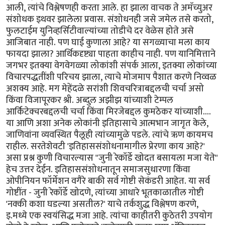
आली, त्यांचे विश्लेषणही करता आले. हा झाला वाचक ते अमॅच्युअर
संशोधक इथवर झालेला प्रवास. संशोधनही जसे जमेल तसे करतो,
फुलटाईम युनिव्हर्सिटीवाल्यांच्या तोडीचे दर वेळेस होते असे
आजिबात नाही. पण घाई कुणाला आहे? या सगळ्याचा मला काय
फायदा झाला? आर्थिकदृष्ट्या पाहता काहीच नाही. पण यानिमित्ताने
जगभर इतक्या वेगवेगळ्या लोकांशी संपर्क आला, इतक्या लोकांच्या
विचारपद्धतींशी परिचय झाला, त्याचे मोजमाप पैशात करणे निव्वळ
अशक्य आहे. मग मेहेंदळे सरांशी शिवचरित्राबद्दलची चर्चा असो
किंवा विजापूरकर श्री. अब्दुल अझीझ यांच्याशी टेम्पल
आर्किटेक्चरबद्दलची चर्चा किंवा मिरजेबद्दल कुमठेकर यांच्याशी....
या आणि अशा अनेक लोकांनी इतिहासाचे आत्मभान जागृत केले,
जाणिवांना व्यवस्थित पैलूही त्यांच्यामुळे पडले. त्यांचे ऋण कायमच
राहील. सरतेशेवटी 'इतिहाससंशोधनामागील प्रेरणा काय आहे?'
असा प्रश्न कुणी विचारल्यास "जुनी रेकॉर्डे खोदत बसायला मजा येते"
हेच उत्तर देईन. इतिहाससंशोधनातून समाजसुधारणा किंवा
ओपीनियन फॉर्मेशन वगैरे बाकी सर्व गोष्टी सेकंडरी आहेत. या सर्व
गोष्टींत - जुनी रेकॉर्डे खोदणे, त्यांच्या आधारे भूतकाळातील गोष्टी
'नक्की कशा घडल्या असतील?' याचे तर्कशुद्ध विश्लेषण करणे,
इ.मध्ये एक स्वयंसिद्ध मजा आहे. त्यांचा काहीतरी कुठेतरी उपयोग