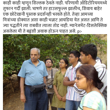
काही काही म्हणून शिल्लक ठेवले नाही. परिणामी ऑडिटोरियममध्ये
तुफान गर्दी झाली. भाषणे तर हाउसफुल्ल झालीच, शिवाय बाहेर
एक छोटेखानी पुस्तक प्रदर्शनही भरवले होते. तेव्हा आमच्या
मित्रांच्या डोक्यात अशा काही भन्नाट आयडिया येत असत आणि ते
ज्या पद्धतीने त्या राबवीत त्याला तोड नाही. म्यानेजमेंट-डिसलेक्सिक
असलेला मी ते बह्वंशी अवाक होऊन पाहत असे. p>