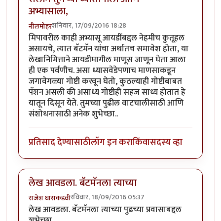
अभ्यासाला,
शनिवार, 17/09/2016 18:28
नीलमोहर
मिपावरील काही अभ्यासू आयडींबद्दल नेहमीच कुतूहल
असायचे, त्यात बॅटमॅन यांचा अर्थातच समावेश होता, या
लेखानिमित्ताने आयडीमागील माणूस जाणून घेता आला
ही एक पर्वणीच. असा ध्यासवेडेपणाच माणसाकडून
जगावेगळ्या गोष्टी करवून घेतो, कुठल्याही गोष्टीबाबत
पॅशन असली की असाध्य गोष्टीही सहज साध्य होतात हे
यातून दिसून येते. तुमच्या पुढील वाटचालीसाठी आणि
संशोधनासाठी अनेक शुभेच्छा..
प्रतिसाद देण्यासाठी
लॉग इन करा
किंवा
सदस्य व्हा
लेख आवडला. बॅटमॅनला त्याच्या
रविवार, 18/09/2016 05:37
राजेश घासकडवी
लेख आवडला. बॅटमॅनला त्याच्या पुढच्या प्रवासाबद्दल
शुभेच्छा.