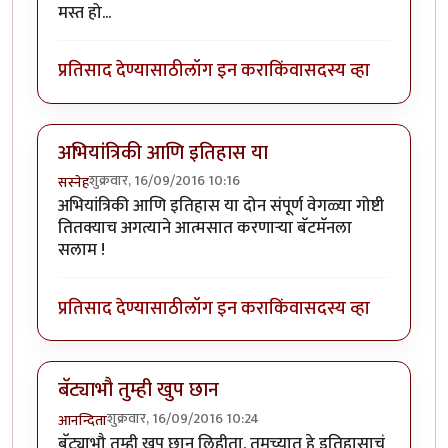
मस्त हो...
प्रतिसाद देण्यासाठी
लॉग इन करा
किंवा
सदस्य व्हा
अभियांत्रिकी आणि इतिहास या
शुक्रवार, 16/09/2016 10:16
सस्नेह
अभियांत्रिकी आणि इतिहास या दोन संपूर्ण वेगळ्या गोष्टी
तितक्याच अगत्याने आत्मसात करणाऱ्या बॅटमॅनला
सलाम !
प्रतिसाद देण्यासाठी
लॉग इन करा
किंवा
सदस्य व्हा
बॅट्याभौ तुम्ही खुप छान
शुक्रवार, 16/09/2016 10:24
आनन्दिता
बॅट्याभौ तुम्ही खुप छान लिहीता. तुमच्यात हे इतिहासाचं