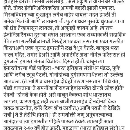
इतिहासकारांचा समग्र लेखसंग्रह... असे एकुणात वाचन बरे चालले
होते. तोवर इंजीनिअरिंगकरिता आमची बदली झाली पुण्याला.
मिरजवियोगाच्या दु:खातून लगेच बाहेर यायला मदत झाली ती
अनेक मित्रांची आणि लायब्रर्‍यांची. फुटपाथवर पुस्तके धुंडाळण्याचा
जो छंद तेव्हापासून लागला, तो अजूनही कायम आहे. त्यातच
इंजीनिअरिंगच्या दुसर्‍या वर्षात असताना एका संध्याकाळी सदाशिव
पेठेतल्या गल्लीबोळांमध्ये निरुद्देश भटकत असताना एका गल्लीत
शिरताक्षणी एका जुनाट इमारतीने लक्ष वेधून घेतले. बाजूला भरत
नाट्य मंदिर, समोर डेअरी आणि अपार्टमेंट अशा नॉर्मल परिसरात ही
दुमजली इमारत अंमळ विजोडच दिसत होती. थांबून त्या
इमारतीवरचा बोर्ड पाहिला - 'भारत इतिहास संशोधन मंडळ, पुणे'
आणि लगेच ट्यूब पेटली. गोनीदांच्या दुर्गभ्रमणगाथेतला तो उल्लेख
आठवला. (ते आणि बाबासाहेब दोघेही तरुण असताना तिथे येत,
मोडी वाचताना 'ते समयीं बाजीरावसाहेबांसमवेत दोनशे लोक होते"
ऐवजी "दोनशे केक होते' असे वाचून केकचा शोध भारतातच
लागला, कारण युद्धातही स्वतः बाजीरावसाहेब दोनदोनशे केक
जवळ बाळगीत, वगैरे दिव्य शोध लावीत.) आणि 'स्वप्नी जे देखिले
रात्री | ते ते तैसेचि होतसे |' ही समर्थोक्ती जणू अनुभवल्याच्या
आनंदातच त्या इमारतीत पहिले पाऊल ठेवले. त्यालाही आता
जवळपास ९-१० वर्षे होत आली. मंडळाचा (भारत इतिहास संशोधन