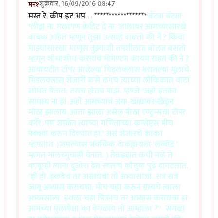
शुक्रवार, 16/09/2016 08:47
मन१
मस्त रे. कीप इट अप . . ******************
बॅट्या बॅट्या
प्लीझ ना. मलापण क्रेडिट दे ना. जालावर आमच्यासारखे
वाचक आहेत म्हणून तुझा उत्साह वाढतो की नै ? किंवा
माझ्यासारखा माणूस तुझ्याशी तपशीलात बोलत बसतो
म्हणून शोधाशोध करायचं मोमेण्टम कायम राहतं की नै ?
आयायटीत टॉपर आलेल्या मिडलक्लास घरातल्या मुलाचे
मिडलक्लास शेजारी कसे लगेच त्याच्या लौकिकात वाटा
शोधत येतात; तसच होतय माझं. म्हण्जे "अहो इतका
साधाय ना हा. अहो आमच्याच अंगा-खांद्यावर खेळून
मोठा झालाय. आता झाला असेल मोठा एण्ट्रन्सचा टॉपर
वगैरे. पण शाळेत त्याच्या गणिताच्या कन्सेप्ट्स मीच
पक्क्या करुन दिल्यात हां." असं शेजारचे काका
म्हणतात. )जमल्यास जवळिक दाकह्वायला 'लब्बॉड '
म्हणत गालच्गुचाही घेतात. ) तेवढ्यात कधी नव्हे ते
काकूही त्यांना दुजोरा देत स्वतःचं कौतुक पुढे दामटतात.
"हो हो. इकडेच तर असायचा तो अभ्यासाला. रात्र रात्र
जागू अभ्यास करायचा. मीच चहा करुन द्यायचे त्याला
अभ्यासाला. इथला चहा पिउनच तर अभ्यास करायचा हा.
आमच्या मुलापेक्षा का वेगळाय तो आम्हाला ?" . सगळा