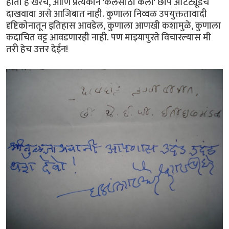
होतो हे खरेच, आणि प्रत्येकाने 'कलेसाठी कला' छाप अ‍ॅटिट्यूडच
दाखवावा असे आजिबात नाही. कुणाला निव्वळ उपयुक्ततावादी
दृष्टिकोनातून इतिहास आवडेल, कुणाला आणखी कशामुळे, कुणाला
कदाचित वट्ट आवडणारही नाही. पण माझ्यापुरते विचारल्यास मी
तरी हेच उत्तर देईन!