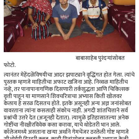
बाबासाहेब पुरंदर्‍यांसोबत
फोटो.
त्यानंतर मेहेंदळेंविषयीचा आदर झपाट्याने वृद्धिंगत होत गेला. त्यांचे
पुस्तक म्हणजे माहितीचा अफाट खजिना आहे. निव्वळ माहितीच
नव्हे, तर पानापानागणिक दिसणारी तर्कशुद्धता आणि चिकित्सक
वृत्ती पाहून या माणसाने शिवचरित्राचा अभ्यास किती खोलवर
केलाय हे सरळ दिसतच होते. इतके असूनही अन्य अज्ञ जनांसोबत
वावरताना त्यांना कसलाही संकोच नाही. अगदी शांतचित्ताने सर्व
प्रश्नांची उत्तरे देत (अजूनही देतात). त्यामुळे इतिहासातल्या अनेक
गोष्टींचा नीरक्षीरविवेक कसा करावा, याचे थोडेतरी भान आले.
कॉलेजमध्ये असताना खर्‍या अर्थाने गेमचेंजर ठरलेली गोष्ट म्हणजे