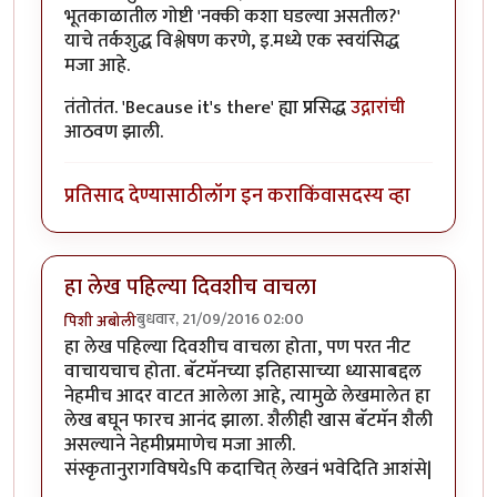
भूतकाळातील गोष्टी 'नक्की कशा घडल्या असतील?'
याचे तर्कशुद्ध विश्लेषण करणे, इ.मध्ये एक स्वयंसिद्ध
मजा आहे.
तंतोतंत. 'Because it's there' ह्या प्रसिद्ध
उद्गारांची
आठवण झाली.
प्रतिसाद देण्यासाठी
लॉग इन करा
किंवा
सदस्य व्हा
हा लेख पहिल्या दिवशीच वाचला
बुधवार, 21/09/2016 02:00
पिशी अबोली
हा लेख पहिल्या दिवशीच वाचला होता, पण परत नीट
वाचायचाच होता. बॅटमॅनच्या इतिहासाच्या ध्यासाबद्दल
नेहमीच आदर वाटत आलेला आहे, त्यामुळे लेखमालेत हा
लेख बघून फारच आनंद झाला. शैलीही खास बॅटमॅन शैली
असल्याने नेहमीप्रमाणेच मजा आली.
संस्कृतानुरागविषयेsपि कदाचित् लेखनं भवेदिति आशंसे|