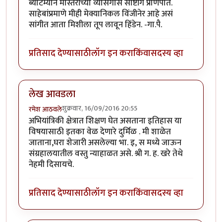
ब्याटम्यान मास्तरांच्या व्यासंगास साष्टांग प्रणिपात.
साहेबांप्रमाणे मीही मेक्यानिकल विंजीनेर आहे असं
सांगीत आता मिशीला तूप लावून हिंडेन. -गा.पै.
प्रतिसाद देण्यासाठी
लॉग इन करा
किंवा
सदस्य व्हा
लेख आवडला
शुक्रवार, 16/09/2016 20:55
रमेश आठवले
अभियांत्रिकी क्षेत्रात शिक्षण घेत असताना इतिहास या
विषयासाठी इतका वेळ देणारे दुर्मिळ . मी शाळेत
जाताना,घरा शेजारी असलेल्या भा. इ, स मध्ये जाऊन
संग्रहालयातील वस्तु न्याहाळत असे. श्री ग. ह. खरे तेथे
नेहमी दिसायचे.
प्रतिसाद देण्यासाठी
लॉग इन करा
किंवा
सदस्य व्हा