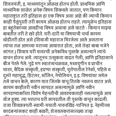
शिवजयंती, इ. माध्यमांतून ओळख होतच होती. प्राथमिक आणि
माध्यमिक शाळेत अनेक विषय शिकवले जातात, पण किमान
महाराष्ट्रात तरी इतिहास हा एक विषय असा आहे की ज्याची किमान
काही पैलूंपुरती तरी कायम ओळख होतच राहते. त्यामुळेच इतिहास
हा बहुतेकांच्या आवडीचा विषय असावा असे वाटते - किमान माझ्या
बाबतीत तरी ते खरे होते. घरी-दारी या विषयाची चर्चा कायम
थोडीतरी होत असे (शिवाजी महाराज मिरजेला आले असताना
त्यांचा तळ आमच्या घराच्या आवारात होता, असे तेव्हा बाबा मजेने
सांगत.) शिवाय घरी यावरची अनेकविध पुस्तके असल्याने त्यांचे
वाचन होतच असे. त्यातूनच उत्सुकता वाढत गेली, आणि इतिहासाचे
बीज पेरले गेले. पुढे मग स्वातंत्र्यचळवळ, मध्ययुगीन व प्राचीन
भारत, वैदिक संस्कृती, हडप्पा संस्कृती, युरोपातील रेनेसाँ, पहिले व
दुसरे महायुद्ध, हिटलर, स्टॅलिन, नेपोलियन, इ.इ. विषयांवर जमेल
तसे वाचन केले, कारण यात जितके वाचू तितके नवलच वाटत असे.
कायम काहीतरी नवीन सापडत असल्यामुळे आणि नवीन
सापडण्याकरिता विशेष मेहनतीची आवश्यकताही नसल्यामुळे आय
वॉज हूक्ड. त्या भरातच घरी सापडतील ती पुस्तके वाचून काढली.
राजा शिवछत्रपती-स्वामी-ययाती-पावनखिंड-पानिपत इ. नेहमीच्या
कादंबर्‍यांसकट काही बखरी, शेजवलकरांसारख्या तज्ज्ञ