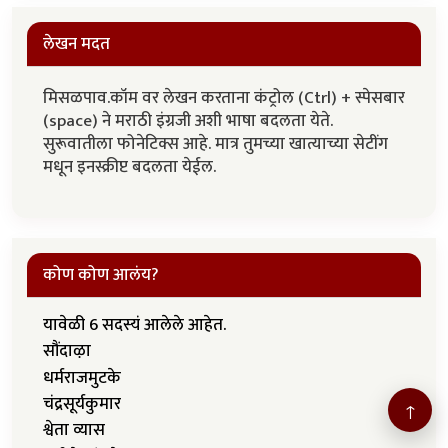
लेखन मदत
मिसळपाव.कॉम वर लेखन करताना कंट्रोल (Ctrl) + स्पेसबार
(space) ने मराठी इंग्रजी अशी भाषा बदलता येते.
सुरूवातीला फोनेटिक्स आहे. मात्र तुमच्या खात्याच्या सेटींग
मधून इनस्क्रीप्ट बदलता येईल.
कोण कोण आलंय?
यावेळी 6 सदस्यं आलेले आहेत.
सौंदाऴा
धर्मराजमुटके
चंद्रसूर्यकुमार
↑
श्वेता व्यास