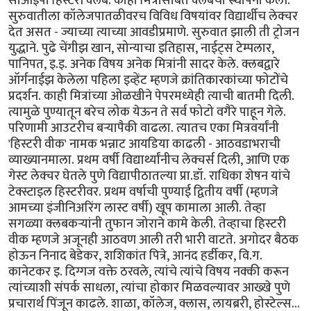
सीओईपी हिस्टरी क्लब. काही मित्रांसोबत क्लबची स्थापना केली.
सुरुवातीला कॉलेजपातळीवरच विविध विषयांवर विद्यार्थीच लेक्चर
देत असत - ज्याच्या त्याच्या आवडीप्रमाणे. सुरुवात झाली ती ट्रोजन
युद्धाने. पुढे चेंगीझ खान, सोन्याचा इतिहास, नाईट्स टेम्पलार,
पानिपत, इ.इ. अनेक विषय अनेक मित्रांनी सादर केले. क्लबद्वारे
ऑर्गनाईझ केलेला पहिला इव्हेंट म्हणजे क्रांतिकारकांच्या फोटोंचे
प्रदर्शन. काही मित्रांच्या ओळखीने पेपरमध्येही त्याची बातमी दिली.
त्यामुळे पुण्यातून बरेच लोक येऊन ते सर्व फोटो वगैरे पाहून गेले.
परिणामी आउटरीच बर्‍यापैकी वाढला. त्यातच एका मित्रवर्यांनी
'हिस्टरी वीक' नामक भन्नाट आयडिया काढली - आठवडाभराची
व्याख्यानमाला. प्रथम वर्षी विद्यार्थ्यांनीच लेक्चर्स दिली, आणि एक
गेस्ट लेक्चर घेतले पुणे विद्यापीठातल्या प्रा.डॉ. राधिका शेषन यांचे
टेक्स्टाइल हिस्टरीवर. प्रथम वर्षाची पुण्याई द्वितीय वर्षी (म्हणजे
आमच्या इंजीनिअरिंग लास्ट वर्षी) खूप कामाला आली. तेव्हा
सगळ्या क्लबकर्‍यांनी तुफान जोराने कामे केली. तेव्हाचा हिस्टरी
वीक म्हणजे अजूनही आठवण आली तरी भारी वाटते. अगोदर बैठक
होऊन निनाद बेडेकर, शशिकांत पित्रे, आनंद हर्डीकर, वि.ग.
कानेटकर इ. दिग्गज वक्ते ठरवले, त्यांचे त्यांचे विषय नक्की करून
त्यांच्याशी संपर्क साधला, त्यांचा होकार मिळवल्यावर आख्खे पुणे
प्रचारार्थ पिंजून काढले. शाळा, कॉलेज, क्लास, लायब्ररी, होस्टेल्स...