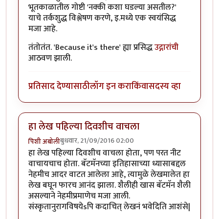
भूतकाळातील गोष्टी 'नक्की कशा घडल्या असतील?'
याचे तर्कशुद्ध विश्लेषण करणे, इ.मध्ये एक स्वयंसिद्ध
मजा आहे.
तंतोतंत. 'Because it's there' ह्या प्रसिद्ध
उद्गारांची
आठवण झाली.
प्रतिसाद देण्यासाठी
लॉग इन करा
किंवा
सदस्य व्हा
हा लेख पहिल्या दिवशीच वाचला
बुधवार, 21/09/2016 02:00
पिशी अबोली
हा लेख पहिल्या दिवशीच वाचला होता, पण परत नीट
वाचायचाच होता. बॅटमॅनच्या इतिहासाच्या ध्यासाबद्दल
नेहमीच आदर वाटत आलेला आहे, त्यामुळे लेखमालेत हा
लेख बघून फारच आनंद झाला. शैलीही खास बॅटमॅन शैली
असल्याने नेहमीप्रमाणेच मजा आली.
संस्कृतानुरागविषयेsपि कदाचित् लेखनं भवेदिति आशंसे|