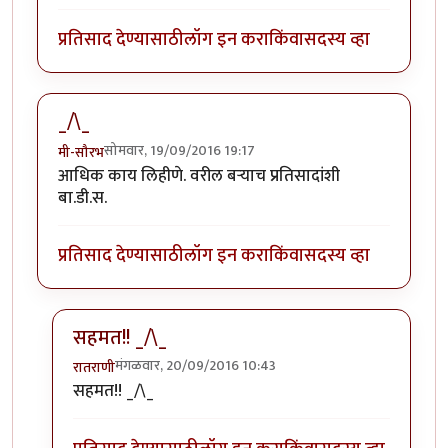
प्रतिसाद देण्यासाठी
लॉग इन करा
किंवा
सदस्य व्हा
_/\_
सोमवार, 19/09/2016 19:17
मी-सौरभ
आधिक काय लिहीणे. वरील बर्‍याच प्रतिसादांशी
बा.डी.स.
प्रतिसाद देण्यासाठी
लॉग इन करा
किंवा
सदस्य व्हा
सहमत!! _/\_
मंगळवार, 20/09/2016 10:43
रातराणी
In reply to
_/\_
by
मी-सौरभ
सहमत!! _/\_