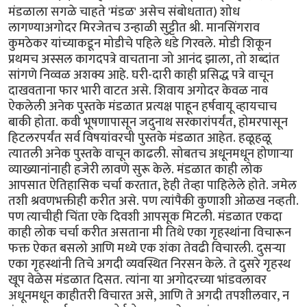
मंडळाला सगळे चाहते 'मंडळ' असेच संबोधतात) शोध
लागण्याअगोदर मिरजेतच उन्हाळी सुट्टीत श्री. मानसिंगराव
कुमठेकर यांच्याकडून मोडीचे पहिले धडे गिरवले. मोडी शिकून
प्रथमच अस्सल कागदपत्रे वाचताना जो आनंद झाला, तो शब्दांत
सांगणे निव्वळ अशक्य आहे. घरी-दारी काही प्रसिद्ध पत्रे वाचून
दाखवताना फार भारी वाटत असे. शिवाय अगोदर केवळ नाव
ऐकलेली अनेक पुस्तके मंडळात प्रत्यक्ष पाहून हर्षवायू व्हायचाच
बाकी होता. कवी भूषणापासून जदुनाथ सरकारांपर्यंत, होमरपासून
हिटलरपर्यंत सर्व विषयांवरची पुस्तके मंडळात आहेत. हळूहळू
त्यातली अनेक पुस्तके वाचून काढली. सोबतच अधूनमधून होणार्‍या
व्याख्यानांनाही हजेरी लावणे सुरू केले. मंडळात काही लोक
आपसात ऐतिहासिक चर्चा करतात, हेही तेव्हा पाहिलेले होते. जमेल
तशी श्रवणभक्तीही करीत असे. पण त्यांपैकी कुणाशी ओळख नव्हती.
पण त्याचीही चिंता एके दिवशी आपसूक मिटली. मंडळात एकदा
काही लोक चर्चा करीत असताना मी तिथे एका गृहस्थांना विचारून
फक्त ऐकत बसलो आणि मध्ये एक शंका तेवढी विचारली. दुसर्‍या
एका गृहस्थांनी तिचे अगदी व्यवस्थित निरसन केले. ते दुसरे गृहस्थ
खूप वेळेस मंडळात दिसत. त्यांना या अगोदरच्या भांडवलावर
अधूनमधून काहीतरी विचारत असे, आणि ते अगदी तपशीलवार, न