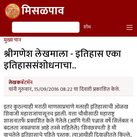
Skip to main content
मिसळपाव
शोध
शोध
मुख्य पान
श्रीगणेश लेखमाला - इतिहास एका
इतिहाससंशोधनाचा..
लेखक
बॅटमॅन
यांनी गुरुवार, 15/09/2016 08:22 या दिवशी प्रकाशित केले.
इतर कुठल्याही मराठी माणसाप्रमाणे मलाही इतिहासाची ओळख
शिवाजी महाराजांपासूनच झाली. यत्ता चौथीसाठी महाराष्ट्र
शासनातर्फे प्रकाशित केले गेलेले (आणि गेली पन्नास वर्षे सिलॅबस न
बदलता जवळपास आहे तस्से राहिलेले) 'शिवछत्रपती' हे मी
वाचलेले इतिहासाचे पहिले पुस्तक. त्याआधीही दिवाळीतले किल्ले,