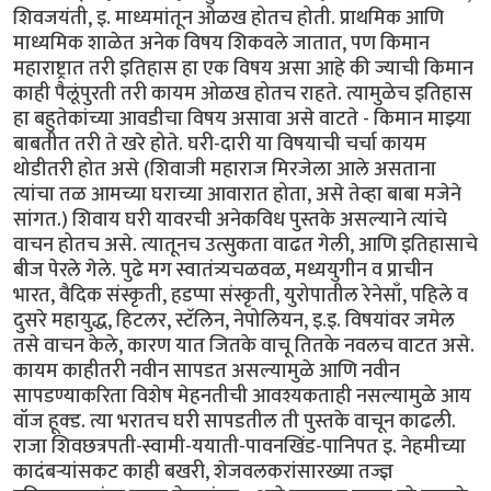
शिवजयंती, इ. माध्यमांतून ओळख होतच होती. प्राथमिक आणि
माध्यमिक शाळेत अनेक विषय शिकवले जातात, पण किमान
महाराष्ट्रात तरी इतिहास हा एक विषय असा आहे की ज्याची किमान
काही पैलूंपुरती तरी कायम ओळख होतच राहते. त्यामुळेच इतिहास
हा बहुतेकांच्या आवडीचा विषय असावा असे वाटते - किमान माझ्या
बाबतीत तरी ते खरे होते. घरी-दारी या विषयाची चर्चा कायम
थोडीतरी होत असे (शिवाजी महाराज मिरजेला आले असताना
त्यांचा तळ आमच्या घराच्या आवारात होता, असे तेव्हा बाबा मजेने
सांगत.) शिवाय घरी यावरची अनेकविध पुस्तके असल्याने त्यांचे
वाचन होतच असे. त्यातूनच उत्सुकता वाढत गेली, आणि इतिहासाचे
बीज पेरले गेले. पुढे मग स्वातंत्र्यचळवळ, मध्ययुगीन व प्राचीन
भारत, वैदिक संस्कृती, हडप्पा संस्कृती, युरोपातील रेनेसाँ, पहिले व
दुसरे महायुद्ध, हिटलर, स्टॅलिन, नेपोलियन, इ.इ. विषयांवर जमेल
तसे वाचन केले, कारण यात जितके वाचू तितके नवलच वाटत असे.
कायम काहीतरी नवीन सापडत असल्यामुळे आणि नवीन
सापडण्याकरिता विशेष मेहनतीची आवश्यकताही नसल्यामुळे आय
वॉज हूक्ड. त्या भरातच घरी सापडतील ती पुस्तके वाचून काढली.
राजा शिवछत्रपती-स्वामी-ययाती-पावनखिंड-पानिपत इ. नेहमीच्या
कादंबर्‍यांसकट काही बखरी, शेजवलकरांसारख्या तज्ज्ञ