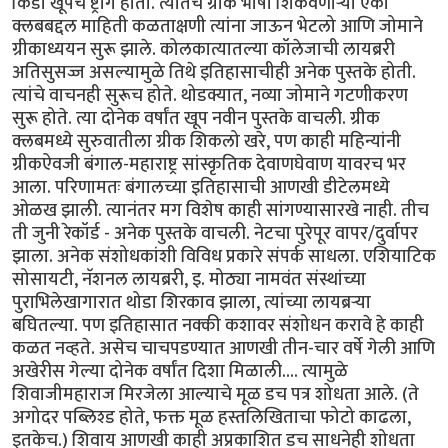
किडा खूपच ष्ट्राँग होता. त्यातच ग्रीक भाषा शिकवणार्‍या एका
क्लबबद्दल माहिती कळताक्षणी त्यांना जाऊन भेटलो आणि जोमाने
ग्रीकाध्ययन सुरू झाले. कोलकात्यातल्या कॉलेजाची लायब्ररी
अतिसुसज्ज असल्यामुळे तिथे इतिहासाचीही अनेक पुस्तके होती.
त्यांचे वाचनही सुरूच होते. थोडक्यात, नव्या जोमाने गटणीकरण
सुरू होते. त्या दोनेक वर्षांत खूप नवीन पुस्तके वाचली. ग्रीक
क्लबमध्ये सुरुवातीला ग्रीक शिकलो खरे, पण काही महिन्यांनी
ग्रीकऐवजी बंगाल-महाराष्ट्र सांस्कृतिक देवाणघेवाण यावरच भर
आला. परिणामतः बंगालच्या इतिहासाची आणखी डीटेलमध्ये
ओळख झाली. त्यानंतर मग विशेष काही सांगण्यासारखे नाही. तीच
ती जुनी रेकॉर्ड - अनेक पुस्तके वाचली. नेटचा पुरेपूर वापर/दुर्वापर
झाला. अनेक संशोधकांशी विविध प्रकारे संपर्क साधला. एशियाटिक
सोसायटी, नॅशनल लायब्ररी, इ. मोठ्या नामवंत संस्थांच्या
पुराभिलेखागारात थोडा शिरकाव झाला, त्यांच्या लायब्रर्‍या
बघितल्या. पण इतिहासात नक्की कशावर संशोधन करावे हे काही
कळत नव्हते. असेच चाचपडण्यात आणखी तीन-चार वर्षे गेली आणि
अखेरीस गेल्या दोनेक वर्षांत दिशा मिळाली.... त्यामुळे
शिवाजीमहाराज मिरजेला आल्याचे मूळ डच पत्र शोधता आले. (ते
अगोदर पब्लिश्ड होते, फक्त मूळ हस्तलिखिताचा फोटो काढला,
इतकेच.) शिवाय आणखी काही अप्रकाशित डच साधनेही शोधता