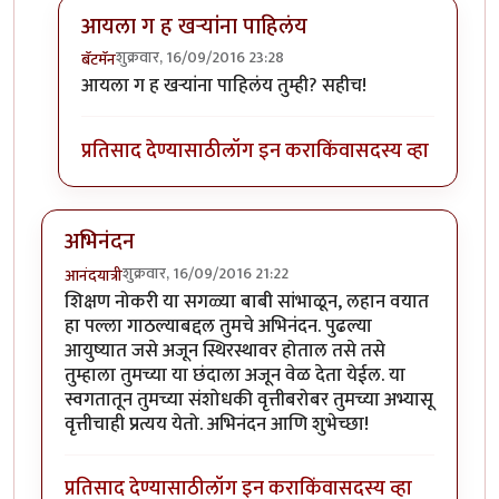
आयला ग ह खर्‍यांना पाहिलंय
शुक्रवार, 16/09/2016 23:28
बॅटमॅन
In reply to
लेख आवडला
by
रमेश आठवले
आयला ग ह खर्‍यांना पाहिलंय तुम्ही? सहीच!
प्रतिसाद देण्यासाठी
लॉग इन करा
किंवा
सदस्य व्हा
अभिनंदन
शुक्रवार, 16/09/2016 21:22
आनंदयात्री
शिक्षण नोकरी या सगळ्या बाबी सांभाळून, लहान वयात
हा पल्ला गाठल्याबद्दल तुमचे अभिनंदन. पुढल्या
आयुष्यात जसे अजून स्थिरस्थावर होताल तसे तसे
तुम्हाला तुमच्या या छंदाला अजून वेळ देता येईल. या
स्वगतातून तुमच्या संशोधकी वृत्तीबरोबर तुमच्या अभ्यासू
वृत्तीचाही प्रत्यय येतो. अभिनंदन आणि शुभेच्छा!
प्रतिसाद देण्यासाठी
लॉग इन करा
किंवा
सदस्य व्हा