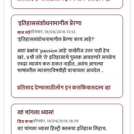
'इतिहाससंशोधनामागील प्रेरणा
सोमवार, 19/09/2016 15:53
बाळ सप्रे
'इतिहाससंशोधनामागील प्रेरणा काय आहे?'
अशा प्रश्नांना 'passion आहे' याखेरीज उत्तर नाही हेच
खरं.. ४थी तले 'ते' इतिहासाचे पुस्तक आवडणारे सगळेच
एवढा व्यासंग करु शकत नाहीत.. असंच आपल्या
भाषांवरील व्यासंगाविषयीही वाचायला आवडेल ..
प्रतिसाद देण्यासाठी
लॉग इन करा
किंवा
सदस्य व्हा
वा! चांगला ध्यास!
सोमवार, 19/09/2016 18:59
शिव कन्या
वा! चांगला ध्यास! हिस्ट्री क्लबचा इतिहास लिहाच.