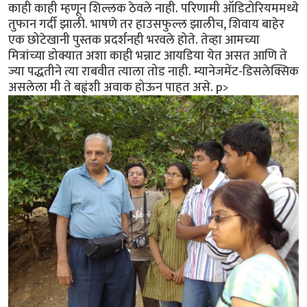
काही काही म्हणून शिल्लक ठेवले नाही. परिणामी ऑडिटोरियममध्ये
तुफान गर्दी झाली. भाषणे तर हाउसफुल्ल झालीच, शिवाय बाहेर
एक छोटेखानी पुस्तक प्रदर्शनही भरवले होते. तेव्हा आमच्या
मित्रांच्या डोक्यात अशा काही भन्नाट आयडिया येत असत आणि ते
ज्या पद्धतीने त्या राबवीत त्याला तोड नाही. म्यानेजमेंट-डिसलेक्सिक
असलेला मी ते बह्वंशी अवाक होऊन पाहत असे. p>