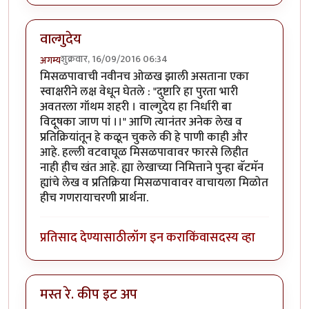
वाल्गुदेय
शुक्रवार, 16/09/2016 06:34
अगम्य
मिसळपावाची नवीनच ओळख झाली असताना एका
स्वाक्षरीने लक्ष वेधून घेतले : "दुष्टारि हा पुरता भारी
अवतरला गॉथम शहरी । वाल्गुदेय हा निर्धारी बा
विदूषका जाण पां ।।" आणि त्यानंतर अनेक लेख व
प्रतिक्रियांतून हे कळून चुकले की हे पाणी काही और
आहे. हल्ली वटवाघूळ मिसळपावावर फारसे लिहीत
नाही हीच खंत आहे. ह्या लेखाच्या निमित्ताने पुन्हा बॅटमॅन
ह्यांचे लेख व प्रतिक्रिया मिसळपावावर वाचायला मिळोत
हीच गणरायाचरणी प्रार्थना.
प्रतिसाद देण्यासाठी
लॉग इन करा
किंवा
सदस्य व्हा
मस्त रे. कीप इट अप