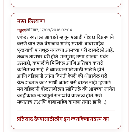
मस्त लिखाण!
शनिवार, 17/09/2016 02:04
चतुरंग
एकंदर स्वतःला आवडते म्हणून एखादी गोष्ट छांदिष्टपणाने
करणे यात एक वेगळाच आनंद असतो. बाबासाहेब
पुरंदर्‍यांची पायधूळ नगरच्या आमच्या घरी लागलेली आहे.
तब्बल तासभर घरी होते. मनमुराद गप्पा झाल्या. प्रचंड
उत्साही, कमालीचे मिस्किल आणि अतिशय करारी
व्यक्तिमत्त्व आहे. ते व्याख्यानमालेसाठी आलेले होते
आणि वडिलांनी त्यांना विनंती केली की थोडावेळ घरी
येऊ शकाल का? आधी जमेल असे वाटत नाही म्हणाले
मग वडिलांनी बोलताबोल्ता सांगितले की आमच्या जागेत
काहीकाळ न्यायमूर्ती रानड्यांचे वास्तव्य होते. असे
म्हणताच तत्क्षणि बाबासाहेब यायला तयार झाले! :)
प्रतिसाद देण्यासाठी
लॉग इन करा
किंवा
सदस्य व्हा