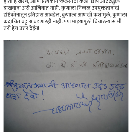
होतो हे खरेच, आणि प्रत्येकाने 'कलेसाठी कला' छाप अ‍ॅटिट्यूडच
दाखवावा असे आजिबात नाही. कुणाला निव्वळ उपयुक्ततावादी
दृष्टिकोनातून इतिहास आवडेल, कुणाला आणखी कशामुळे, कुणाला
कदाचित वट्ट आवडणारही नाही. पण माझ्यापुरते विचारल्यास मी
तरी हेच उत्तर देईन!