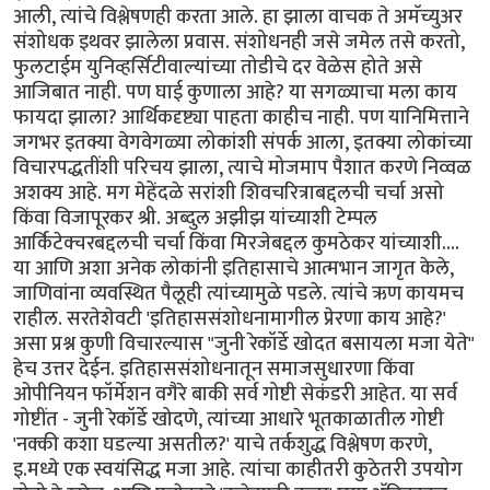
आली, त्यांचे विश्लेषणही करता आले. हा झाला वाचक ते अमॅच्युअर
संशोधक इथवर झालेला प्रवास. संशोधनही जसे जमेल तसे करतो,
फुलटाईम युनिव्हर्सिटीवाल्यांच्या तोडीचे दर वेळेस होते असे
आजिबात नाही. पण घाई कुणाला आहे? या सगळ्याचा मला काय
फायदा झाला? आर्थिकदृष्ट्या पाहता काहीच नाही. पण यानिमित्ताने
जगभर इतक्या वेगवेगळ्या लोकांशी संपर्क आला, इतक्या लोकांच्या
विचारपद्धतींशी परिचय झाला, त्याचे मोजमाप पैशात करणे निव्वळ
अशक्य आहे. मग मेहेंदळे सरांशी शिवचरित्राबद्दलची चर्चा असो
किंवा विजापूरकर श्री. अब्दुल अझीझ यांच्याशी टेम्पल
आर्किटेक्चरबद्दलची चर्चा किंवा मिरजेबद्दल कुमठेकर यांच्याशी....
या आणि अशा अनेक लोकांनी इतिहासाचे आत्मभान जागृत केले,
जाणिवांना व्यवस्थित पैलूही त्यांच्यामुळे पडले. त्यांचे ऋण कायमच
राहील. सरतेशेवटी 'इतिहाससंशोधनामागील प्रेरणा काय आहे?'
असा प्रश्न कुणी विचारल्यास "जुनी रेकॉर्डे खोदत बसायला मजा येते"
हेच उत्तर देईन. इतिहाससंशोधनातून समाजसुधारणा किंवा
ओपीनियन फॉर्मेशन वगैरे बाकी सर्व गोष्टी सेकंडरी आहेत. या सर्व
गोष्टींत - जुनी रेकॉर्डे खोदणे, त्यांच्या आधारे भूतकाळातील गोष्टी
'नक्की कशा घडल्या असतील?' याचे तर्कशुद्ध विश्लेषण करणे,
इ.मध्ये एक स्वयंसिद्ध मजा आहे. त्यांचा काहीतरी कुठेतरी उपयोग