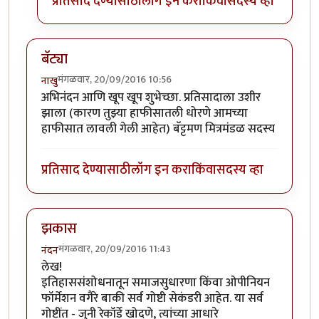
प्रतिसाद देण्यासाठी
लॉग इन करा
किंवा
सदस्य व्हा
बॅट्या
मंगळवार, 20/09/2016 10:56
नाखु
अभिनंदन आणि खूप खूप शुभेच्छा. प्रतिसादाला उशीर
झाला (कारण तुझ्या हाफीसातली धोरणे आमच्या
हाफीसात लावली गेली आहेत) बॅट्टमण मित्रमंडळ सदस्य
प्रतिसाद देण्यासाठी
लॉग इन करा
किंवा
सदस्य व्हा
झकास
मंगळवार, 20/09/2016 11:43
नंदन
लेख!
इतिहाससंशोधनातून समाजसुधारणा किंवा ओपीनियन
फॉर्मेशन वगैरे बाकी सर्व गोष्टी सेकंडरी आहेत. या सर्व
गोष्टींत - जुनी रेकॉर्डे खोदणे, त्यांच्या आधारे