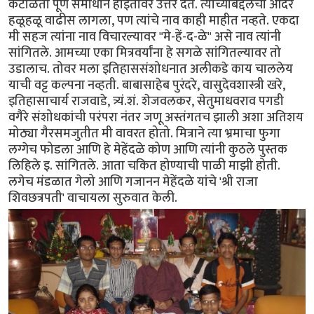
कंटाळता पूर्ण समाधान होईतोवर उत्तर देत. त्यांच्याबद्दलचा आदर
हळूहळू वाढीस लागला, पण त्यांचे नाव काही माहीत नव्हते. एकदा
मी सहज त्यांना नाव विचारल्यावर "मे-हें-द-ळे" असे नाव त्यांनी
सांगितले. आमच्या एका मित्रवर्यांना हे सगळे सांगितल्यावर तो
उडालाच. तोवर मला इतिहाससंशोधनात अलीकडे काय चाललेय
याची वट्ट कल्पना नव्हती. बाबासाहेब पुरंदरे, वासुदेवशास्त्री खरे,
इतिहासाचार्य राजवाडे, त्र्यं.शं. शेजवलकर, सेतुमाधवराव पगडी
वगैरे संशोधकांची परंपरा नंतर जणू अस्तंगतच झाली अशा अतिशय
मोठ्या गैरसमजुतीत मी वावरत होतो. मित्राने त्या भ्रमाचा फुगा
लग्गेच फोडला आणि हे मेहेंदळे कोण आणि त्यांनी कुठले पुस्तक
लिहिले इ. सांगितले. आता चकित होण्याची पाळी माझी होती.
लगेच मंडळात गेलो आणि गजानन मेहेंदळे यांचे 'श्री राजा
शिवछत्रपती' वाचायला सुरुवात केली.