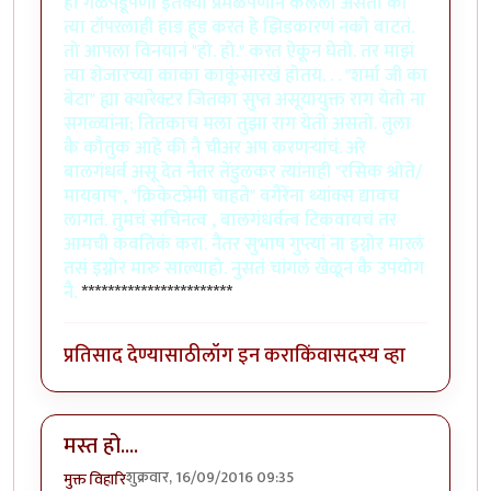
हा गळेपडूपणा इत॑क्या प्रेमळपणानं केलेला असतो की
त्या टॉपरलाही हाड हूड करत हे झिडकारणं नको वाटतं.
तो आपला विनयानं "हो. हो." करत ऐकून घेतो. तर माझं
त्या शेजारच्या काका काकूंसारखं होतय. . . "शर्मा जी का
बेटा" ह्या क्यारेक्टर जितका सुप्त असूयायुक्त राग येतो ना
सगळ्यांना; तितकाच मला तुझा राग येतो असतो. तुला
कै कौतुक आहे की नै चीअर अप करणर्‍यांचं. अरे
बालगंधर्व असू देत नैतर तेंडुलकर त्यांनाही "रसिक श्रोते/
मायबाप", "क्रिकेटप्रेमी चाहते" वगैरेंना थ्यांक्स द्यावच
लागतं. तुमचं सचिनत्व , बालगंधर्वत्व टिकवायचं तर
आमची कवतिकं करा. नैतर सुभाष गुप्त्यां ना इग्नोर मारलं
तसं इग्नोर मारु साल्याहो. नुसतं चांगलं खेळून कै उपयोग
नै.
***********************
प्रतिसाद देण्यासाठी
लॉग इन करा
किंवा
सदस्य व्हा
मस्त हो....
शुक्रवार, 16/09/2016 09:35
मुक्त विहारि