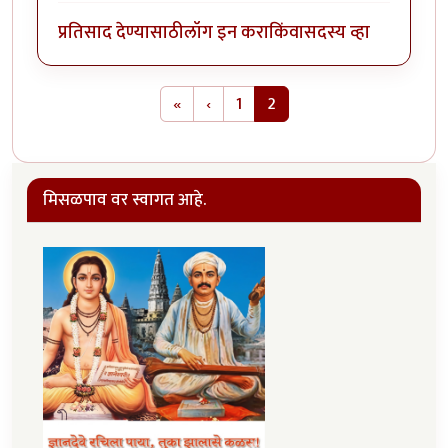
प्रतिसाद देण्यासाठी
लॉग इन करा
किंवा
सदस्य व्हा
Pagination
First page
Previous page
«
‹
1
2
मिसळपाव वर स्वागत आहे.