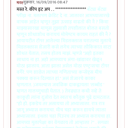
शुक्रवार, 16/09/2016 08:47
मन१
मस्त रे. कीप इट अप . . ******************
बॅट्या बॅट्या
प्लीझ ना. मलापण क्रेडिट दे ना. जालावर आमच्यासारखे
वाचक आहेत म्हणून तुझा उत्साह वाढतो की नै ? किंवा
माझ्यासारखा माणूस तुझ्याशी तपशीलात बोलत बसतो
म्हणून शोधाशोध करायचं मोमेण्टम कायम राहतं की नै ?
आयायटीत टॉपर आलेल्या मिडलक्लास घरातल्या मुलाचे
मिडलक्लास शेजारी कसे लगेच त्याच्या लौकिकात वाटा
शोधत येतात; तसच होतय माझं. म्हण्जे "अहो इतका
साधाय ना हा. अहो आमच्याच अंगा-खांद्यावर खेळून
मोठा झालाय. आता झाला असेल मोठा एण्ट्रन्सचा टॉपर
वगैरे. पण शाळेत त्याच्या गणिताच्या कन्सेप्ट्स मीच
पक्क्या करुन दिल्यात हां." असं शेजारचे काका
म्हणतात. )जमल्यास जवळिक दाकह्वायला 'लब्बॉड '
म्हणत गालच्गुचाही घेतात. ) तेवढ्यात कधी नव्हे ते
काकूही त्यांना दुजोरा देत स्वतःचं कौतुक पुढे दामटतात.
"हो हो. इकडेच तर असायचा तो अभ्यासाला. रात्र रात्र
जागू अभ्यास करायचा. मीच चहा करुन द्यायचे त्याला
अभ्यासाला. इथला चहा पिउनच तर अभ्यास करायचा हा.
आमच्या मुलापेक्षा का वेगळाय तो आम्हाला ?" . सगळा