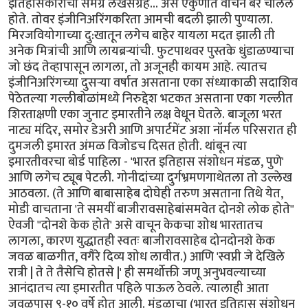
इतिहासकारांचा समग्र लेखसंग्रह... असे एकुणात वाचन बरे चालले
होते. तोवर इंजीनिअरिंगकरिता आमची बदली झाली पुण्याला.
मिरजवियोगाच्या दु:खातून लगेच बाहेर यायला मदत झाली ती
अनेक मित्रांची आणि लायब्रर्‍यांची. फुटपाथवर पुस्तके धुंडाळण्याचा
जो छंद तेव्हापासून लागला, तो अजूनही कायम आहे. त्यातच
इंजीनिअरिंगच्या दुसर्‍या वर्षात असताना एका संध्याकाळी सदाशिव
पेठेतल्या गल्लीबोळांमध्ये निरुद्देश भटकत असताना एका गल्लीत
शिरताक्षणी एका जुनाट इमारतीने लक्ष वेधून घेतले. बाजूला भरत
नाट्य मंदिर, समोर डेअरी आणि अपार्टमेंट अशा नॉर्मल परिसरात ही
दुमजली इमारत अंमळ विजोडच दिसत होती. थांबून त्या
इमारतीवरचा बोर्ड पाहिला - 'भारत इतिहास संशोधन मंडळ, पुणे'
आणि लगेच ट्यूब पेटली. गोनीदांच्या दुर्गभ्रमणगाथेतला तो उल्लेख
आठवला. (ते आणि बाबासाहेब दोघेही तरुण असताना तिथे येत,
मोडी वाचताना 'ते समयीं बाजीरावसाहेबांसमवेत दोनशे लोक होते"
ऐवजी "दोनशे केक होते' असे वाचून केकचा शोध भारतातच
लागला, कारण युद्धातही स्वतः बाजीरावसाहेब दोनदोनशे केक
जवळ बाळगीत, वगैरे दिव्य शोध लावीत.) आणि 'स्वप्नी जे देखिले
रात्री | ते ते तैसेचि होतसे |' ही समर्थोक्ती जणू अनुभवल्याच्या
आनंदातच त्या इमारतीत पहिले पाऊल ठेवले. त्यालाही आता
जवळपास ९-१० वर्षे होत आली. मंडळाचा (भारत इतिहास संशोधन