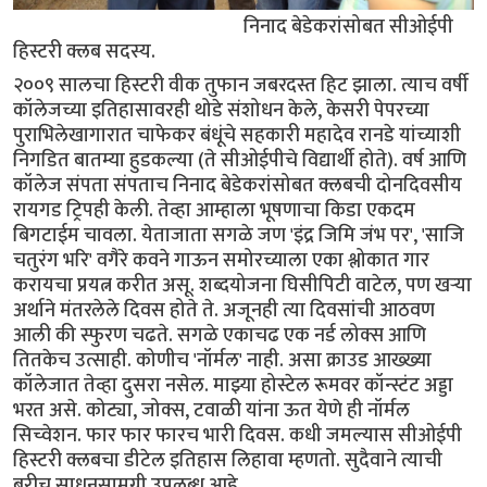
निनाद बेडेकरांसोबत सीओईपी
हिस्टरी क्लब सदस्य.
२००९ सालचा हिस्टरी वीक तुफान जबरदस्त हिट झाला. त्याच वर्षी
कॉलेजच्या इतिहासावरही थोडे संशोधन केले, केसरी पेपरच्या
पुराभिलेखागारात चाफेकर बंधूंचे सहकारी महादेव रानडे यांच्याशी
निगडित बातम्या हुडकल्या (ते सीओईपीचे विद्यार्थी होते). वर्ष आणि
कॉलेज संपता संपताच निनाद बेडेकरांसोबत क्लबची दोनदिवसीय
रायगड ट्रिपही केली. तेव्हा आम्हाला भूषणाचा किडा एकदम
बिगटाईम चावला. येताजाता सगळे जण 'इंद्र जिमि जंभ पर', 'साजि
चतुरंग भरि' वगैरे कवने गाऊन समोरच्याला एका श्लोकात गार
करायचा प्रयत्न करीत असू. शब्दयोजना घिसीपिटी वाटेल, पण खर्‍या
अर्थाने मंतरलेले दिवस होते ते. अजूनही त्या दिवसांची आठवण
आली की स्फुरण चढते. सगळे एकाचढ एक नर्ड लोक्स आणि
तितकेच उत्साही. कोणीच 'नॉर्मल' नाही. असा क्राउड आख्ख्या
कॉलेजात तेव्हा दुसरा नसेल. माझ्या होस्टेल रूमवर कॉन्स्टंट अड्डा
भरत असे. कोट्या, जोक्स, टवाळी यांना ऊत येणे ही नॉर्मल
सिच्वेशन. फार फार फारच भारी दिवस. कधी जमल्यास सीओईपी
हिस्टरी क्लबचा डीटेल इतिहास लिहावा म्हणतो. सुदैवाने त्याची
बरीच साधनसामग्री उपलब्ध आहे.