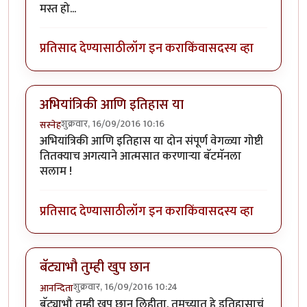
मस्त हो...
प्रतिसाद देण्यासाठी
लॉग इन करा
किंवा
सदस्य व्हा
अभियांत्रिकी आणि इतिहास या
शुक्रवार, 16/09/2016 10:16
सस्नेह
अभियांत्रिकी आणि इतिहास या दोन संपूर्ण वेगळ्या गोष्टी
तितक्याच अगत्याने आत्मसात करणाऱ्या बॅटमॅनला
सलाम !
प्रतिसाद देण्यासाठी
लॉग इन करा
किंवा
सदस्य व्हा
बॅट्याभौ तुम्ही खुप छान
शुक्रवार, 16/09/2016 10:24
आनन्दिता
बॅट्याभौ तुम्ही खुप छान लिहीता. तुमच्यात हे इतिहासाचं