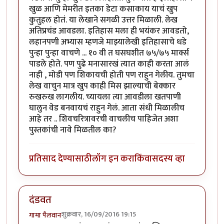
खुळ आणि मेमरीत इतका डेटा कसाकाय याचं खुप
कुतुहल होतं. या लेखाने सगळी उत्तर मिळाली. लेख
अतिप्रचंड आवडला. इतिहास मला ही भयंकर आवडतो,
लहानपणी अभ्यास म्हणजे माझ्यालेखी इतिहासाचे धडे
पुन्हा पुन्हा वाचणे ... १० वी त घसघशीत ७५/७५ मार्क्स
पाडले होते. पण पुढे मनासारखं त्यात काही करता आलं
नाही , मोडी पण शिकायची होती पण राहुन गेलीय. तुमचा
लेख वाचुन मात्र खुप काही मिस झाल्याची बेक्कार
रुखरुख लागलीय. च्यायला त्या आवडीला खतपाणी
घालुन वेड बनवायचं राहुन गेलं. आता संधी मिळालीच
आहे तर .. शिवचरित्रावरची वाचलीच पाहिजेत अशा
पुस्तकांची नावे मिळतील का?
प्रतिसाद देण्यासाठी
लॉग इन करा
किंवा
सदस्य व्हा
दंडवत
शुक्रवार, 16/09/2016 19:15
गामा पैलवान