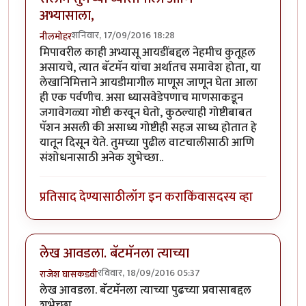
अभ्यासाला,
शनिवार, 17/09/2016 18:28
नीलमोहर
मिपावरील काही अभ्यासू आयडींबद्दल नेहमीच कुतूहल
असायचे, त्यात बॅटमॅन यांचा अर्थातच समावेश होता, या
लेखानिमित्ताने आयडीमागील माणूस जाणून घेता आला
ही एक पर्वणीच. असा ध्यासवेडेपणाच माणसाकडून
जगावेगळ्या गोष्टी करवून घेतो, कुठल्याही गोष्टीबाबत
पॅशन असली की असाध्य गोष्टीही सहज साध्य होतात हे
यातून दिसून येते. तुमच्या पुढील वाटचालीसाठी आणि
संशोधनासाठी अनेक शुभेच्छा..
प्रतिसाद देण्यासाठी
लॉग इन करा
किंवा
सदस्य व्हा
लेख आवडला. बॅटमॅनला त्याच्या
रविवार, 18/09/2016 05:37
राजेश घासकडवी
लेख आवडला. बॅटमॅनला त्याच्या पुढच्या प्रवासाबद्दल
शुभेच्छा.