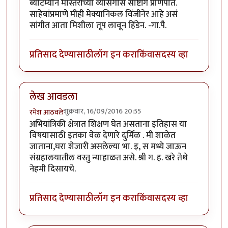
ब्याटम्यान मास्तरांच्या व्यासंगास साष्टांग प्रणिपात.
साहेबांप्रमाणे मीही मेक्यानिकल विंजीनेर आहे असं
सांगीत आता मिशीला तूप लावून हिंडेन. -गा.पै.
प्रतिसाद देण्यासाठी
लॉग इन करा
किंवा
सदस्य व्हा
लेख आवडला
शुक्रवार, 16/09/2016 20:55
रमेश आठवले
अभियांत्रिकी क्षेत्रात शिक्षण घेत असताना इतिहास या
विषयासाठी इतका वेळ देणारे दुर्मिळ . मी शाळेत
जाताना,घरा शेजारी असलेल्या भा. इ, स मध्ये जाऊन
संग्रहालयातील वस्तु न्याहाळत असे. श्री ग. ह. खरे तेथे
नेहमी दिसायचे.
प्रतिसाद देण्यासाठी
लॉग इन करा
किंवा
सदस्य व्हा