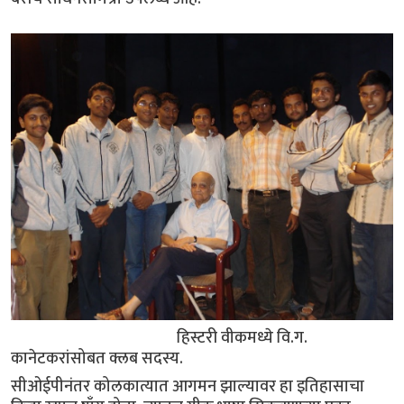
हिस्टरी वीकमध्ये वि.ग.
कानेटकरांसोबत क्लब सदस्य.
सीओईपीनंतर कोलकात्यात आगमन झाल्यावर हा इतिहासाचा