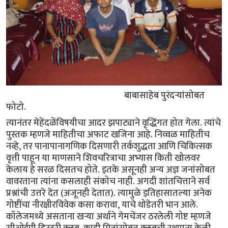
बाबासाहेब पुरंदर्‍यांसोबत
फोटो.
त्यानंतर मेहेंदळेंविषयीचा आदर झपाट्याने वृद्धिंगत होत गेला. त्यांचे
पुस्तक म्हणजे माहितीचा अफाट खजिना आहे. निव्वळ माहितीच
नव्हे, तर पानापानागणिक दिसणारी तर्कशुद्धता आणि चिकित्सक
वृत्ती पाहून या माणसाने शिवचरित्राचा अभ्यास किती खोलवर
केलाय हे सरळ दिसतच होते. इतके असूनही अन्य अज्ञ जनांसोबत
वावरताना त्यांना कसलाही संकोच नाही. अगदी शांतचित्ताने सर्व
प्रश्नांची उत्तरे देत (अजूनही देतात). त्यामुळे इतिहासातल्या अनेक
गोष्टींचा नीरक्षीरविवेक कसा करावा, याचे थोडेतरी भान आले.
कॉलेजमध्ये असताना खर्‍या अर्थाने गेमचेंजर ठरलेली गोष्ट म्हणजे