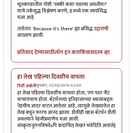
भूतकाळातील गोष्टी 'नक्की कशा घडल्या असतील?'
याचे तर्कशुद्ध विश्लेषण करणे, इ.मध्ये एक स्वयंसिद्ध
मजा आहे.
तंतोतंत. 'Because it's there' ह्या प्रसिद्ध
उद्गारांची
आठवण झाली.
प्रतिसाद देण्यासाठी
लॉग इन करा
किंवा
सदस्य व्हा
हा लेख पहिल्या दिवशीच वाचला
बुधवार, 21/09/2016 02:00
पिशी अबोली
हा लेख पहिल्या दिवशीच वाचला होता, पण परत नीट
वाचायचाच होता. बॅटमॅनच्या इतिहासाच्या ध्यासाबद्दल
नेहमीच आदर वाटत आलेला आहे, त्यामुळे लेखमालेत हा
लेख बघून फारच आनंद झाला. शैलीही खास बॅटमॅन शैली
असल्याने नेहमीप्रमाणेच मजा आली.
संस्कृतानुरागविषयेsपि कदाचित् लेखनं भवेदिति आशंसे|