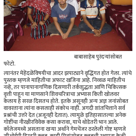
बाबासाहेब पुरंदर्‍यांसोबत
फोटो.
त्यानंतर मेहेंदळेंविषयीचा आदर झपाट्याने वृद्धिंगत होत गेला. त्यांचे
पुस्तक म्हणजे माहितीचा अफाट खजिना आहे. निव्वळ माहितीच
नव्हे, तर पानापानागणिक दिसणारी तर्कशुद्धता आणि चिकित्सक
वृत्ती पाहून या माणसाने शिवचरित्राचा अभ्यास किती खोलवर
केलाय हे सरळ दिसतच होते. इतके असूनही अन्य अज्ञ जनांसोबत
वावरताना त्यांना कसलाही संकोच नाही. अगदी शांतचित्ताने सर्व
प्रश्नांची उत्तरे देत (अजूनही देतात). त्यामुळे इतिहासातल्या अनेक
गोष्टींचा नीरक्षीरविवेक कसा करावा, याचे थोडेतरी भान आले.
कॉलेजमध्ये असताना खर्‍या अर्थाने गेमचेंजर ठरलेली गोष्ट म्हणजे