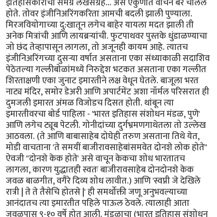
इतिहासकारांचा समग्र लेखसंग्रह... असे एकुणात वाचन बरे चालले
होते. तोवर इंजीनिअरिंगकरिता आमची बदली झाली पुण्याला.
मिरजवियोगाच्या दु:खातून लगेच बाहेर यायला मदत झाली ती
अनेक मित्रांची आणि लायब्रर्‍यांची. फुटपाथवर पुस्तके धुंडाळण्याचा
जो छंद तेव्हापासून लागला, तो अजूनही कायम आहे. त्यातच
इंजीनिअरिंगच्या दुसर्‍या वर्षात असताना एका संध्याकाळी सदाशिव
पेठेतल्या गल्लीबोळांमध्ये निरुद्देश भटकत असताना एका गल्लीत
शिरताक्षणी एका जुनाट इमारतीने लक्ष वेधून घेतले. बाजूला भरत
नाट्य मंदिर, समोर डेअरी आणि अपार्टमेंट अशा नॉर्मल परिसरात ही
दुमजली इमारत अंमळ विजोडच दिसत होती. थांबून त्या
इमारतीवरचा बोर्ड पाहिला - 'भारत इतिहास संशोधन मंडळ, पुणे'
आणि लगेच ट्यूब पेटली. गोनीदांच्या दुर्गभ्रमणगाथेतला तो उल्लेख
आठवला. (ते आणि बाबासाहेब दोघेही तरुण असताना तिथे येत,
मोडी वाचताना 'ते समयीं बाजीरावसाहेबांसमवेत दोनशे लोक होते"
ऐवजी "दोनशे केक होते' असे वाचून केकचा शोध भारतातच
लागला, कारण युद्धातही स्वतः बाजीरावसाहेब दोनदोनशे केक
जवळ बाळगीत, वगैरे दिव्य शोध लावीत.) आणि 'स्वप्नी जे देखिले
रात्री | ते ते तैसेचि होतसे |' ही समर्थोक्ती जणू अनुभवल्याच्या
आनंदातच त्या इमारतीत पहिले पाऊल ठेवले. त्यालाही आता
जवळपास ९-१० वर्षे होत आली. मंडळाचा (भारत इतिहास संशोधन