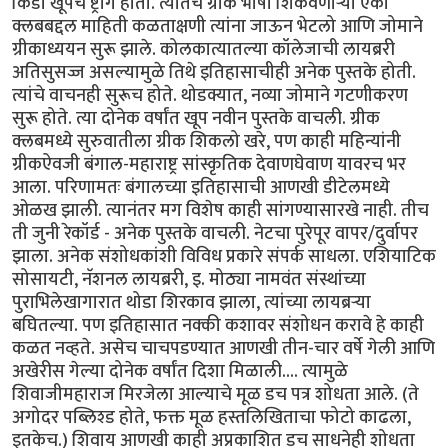
किडा खूपच ष्ट्राँग होता. त्यातच ग्रीक भाषा शिकवणार्‍या एका
क्लबबद्दल माहिती कळताक्षणी त्यांना जाऊन भेटलो आणि जोमाने
ग्रीकाध्ययन सुरू झाले. कोलकात्यातल्या कॉलेजाची लायब्ररी
अतिसुसज्ज असल्यामुळे तिथे इतिहासाचीही अनेक पुस्तके होती.
त्यांचे वाचनही सुरूच होते. थोडक्यात, नव्या जोमाने गटणीकरण
सुरू होते. त्या दोनेक वर्षांत खूप नवीन पुस्तके वाचली. ग्रीक
क्लबमध्ये सुरुवातीला ग्रीक शिकलो खरे, पण काही महिन्यांनी
ग्रीकऐवजी बंगाल-महाराष्ट्र सांस्कृतिक देवाणघेवाण यावरच भर
आला. परिणामतः बंगालच्या इतिहासाची आणखी डीटेलमध्ये
ओळख झाली. त्यानंतर मग विशेष काही सांगण्यासारखे नाही. तीच
ती जुनी रेकॉर्ड - अनेक पुस्तके वाचली. नेटचा पुरेपूर वापर/दुर्वापर
झाला. अनेक संशोधकांशी विविध प्रकारे संपर्क साधला. एशियाटिक
सोसायटी, नॅशनल लायब्ररी, इ. मोठ्या नामवंत संस्थांच्या
पुराभिलेखागारात थोडा शिरकाव झाला, त्यांच्या लायब्रर्‍या
बघितल्या. पण इतिहासात नक्की कशावर संशोधन करावे हे काही
कळत नव्हते. असेच चाचपडण्यात आणखी तीन-चार वर्षे गेली आणि
अखेरीस गेल्या दोनेक वर्षांत दिशा मिळाली.... त्यामुळे
शिवाजीमहाराज मिरजेला आल्याचे मूळ डच पत्र शोधता आले. (ते
अगोदर पब्लिश्ड होते, फक्त मूळ हस्तलिखिताचा फोटो काढला,
इतकेच.) शिवाय आणखी काही अप्रकाशित डच साधनेही शोधता