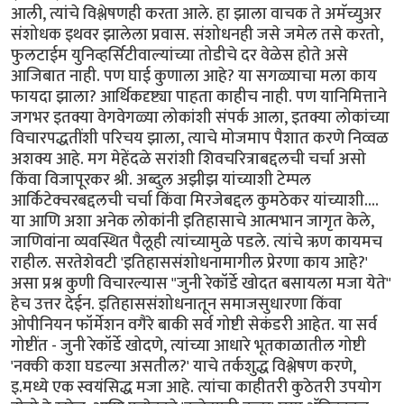
आली, त्यांचे विश्लेषणही करता आले. हा झाला वाचक ते अमॅच्युअर
संशोधक इथवर झालेला प्रवास. संशोधनही जसे जमेल तसे करतो,
फुलटाईम युनिव्हर्सिटीवाल्यांच्या तोडीचे दर वेळेस होते असे
आजिबात नाही. पण घाई कुणाला आहे? या सगळ्याचा मला काय
फायदा झाला? आर्थिकदृष्ट्या पाहता काहीच नाही. पण यानिमित्ताने
जगभर इतक्या वेगवेगळ्या लोकांशी संपर्क आला, इतक्या लोकांच्या
विचारपद्धतींशी परिचय झाला, त्याचे मोजमाप पैशात करणे निव्वळ
अशक्य आहे. मग मेहेंदळे सरांशी शिवचरित्राबद्दलची चर्चा असो
किंवा विजापूरकर श्री. अब्दुल अझीझ यांच्याशी टेम्पल
आर्किटेक्चरबद्दलची चर्चा किंवा मिरजेबद्दल कुमठेकर यांच्याशी....
या आणि अशा अनेक लोकांनी इतिहासाचे आत्मभान जागृत केले,
जाणिवांना व्यवस्थित पैलूही त्यांच्यामुळे पडले. त्यांचे ऋण कायमच
राहील. सरतेशेवटी 'इतिहाससंशोधनामागील प्रेरणा काय आहे?'
असा प्रश्न कुणी विचारल्यास "जुनी रेकॉर्डे खोदत बसायला मजा येते"
हेच उत्तर देईन. इतिहाससंशोधनातून समाजसुधारणा किंवा
ओपीनियन फॉर्मेशन वगैरे बाकी सर्व गोष्टी सेकंडरी आहेत. या सर्व
गोष्टींत - जुनी रेकॉर्डे खोदणे, त्यांच्या आधारे भूतकाळातील गोष्टी
'नक्की कशा घडल्या असतील?' याचे तर्कशुद्ध विश्लेषण करणे,
इ.मध्ये एक स्वयंसिद्ध मजा आहे. त्यांचा काहीतरी कुठेतरी उपयोग