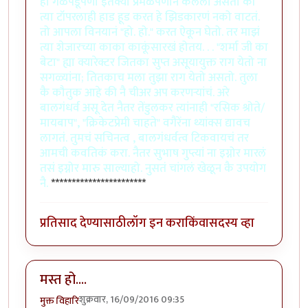
हा गळेपडूपणा इत॑क्या प्रेमळपणानं केलेला असतो की
त्या टॉपरलाही हाड हूड करत हे झिडकारणं नको वाटतं.
तो आपला विनयानं "हो. हो." करत ऐकून घेतो. तर माझं
त्या शेजारच्या काका काकूंसारखं होतय. . . "शर्मा जी का
बेटा" ह्या क्यारेक्टर जितका सुप्त असूयायुक्त राग येतो ना
सगळ्यांना; तितकाच मला तुझा राग येतो असतो. तुला
कै कौतुक आहे की नै चीअर अप करणर्‍यांचं. अरे
बालगंधर्व असू देत नैतर तेंडुलकर त्यांनाही "रसिक श्रोते/
मायबाप", "क्रिकेटप्रेमी चाहते" वगैरेंना थ्यांक्स द्यावच
लागतं. तुमचं सचिनत्व , बालगंधर्वत्व टिकवायचं तर
आमची कवतिकं करा. नैतर सुभाष गुप्त्यां ना इग्नोर मारलं
तसं इग्नोर मारु साल्याहो. नुसतं चांगलं खेळून कै उपयोग
नै.
***********************
प्रतिसाद देण्यासाठी
लॉग इन करा
किंवा
सदस्य व्हा
मस्त हो....
शुक्रवार, 16/09/2016 09:35
मुक्त विहारि