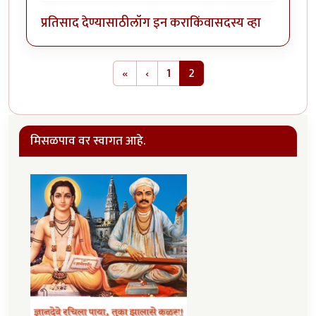
प्रतिसाद देण्यासाठी
लॉग इन करा
किंवा
सदस्य व्हा
Pagination
First page
Previous page
«
‹
1
2
मिसळपाव वर स्वागत आहे.