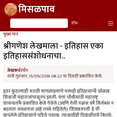
Skip to main content
मिसळपाव
शोध
शोध
मुख्य पान
श्रीगणेश लेखमाला - इतिहास एका
इतिहाससंशोधनाचा..
लेखक
बॅटमॅन
यांनी गुरुवार, 15/09/2016 08:22 या दिवशी प्रकाशित केले.
इतर कुठल्याही मराठी माणसाप्रमाणे मलाही इतिहासाची ओळख
शिवाजी महाराजांपासूनच झाली. यत्ता चौथीसाठी महाराष्ट्र
शासनातर्फे प्रकाशित केले गेलेले (आणि गेली पन्नास वर्षे सिलॅबस न
बदलता जवळपास आहे तस्से राहिलेले) 'शिवछत्रपती' हे मी
वाचलेले इतिहासाचे पहिले पुस्तक. त्याआधीही दिवाळीतले किल्ले,