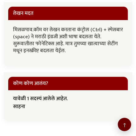
लेखन मदत
मिसळपाव.कॉम वर लेखन करताना कंट्रोल (Ctrl) + स्पेसबार
(space) ने मराठी इंग्रजी अशी भाषा बदलता येते.
सुरूवातीला फोनेटिक्स आहे. मात्र तुमच्या खात्याच्या सेटींग
मधून इनस्क्रीप्ट बदलता येईल.
कोण कोण आलंय?
यावेळी 1 सदस्यं आलेले आहेत.
साहना
↑