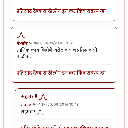
प्रतिसाद देण्यासाठी
लॉग इन करा
किंवा
सदस्य व्हा
_/\_
सोमवार, 19/09/2016 19:17
मी-सौरभ
आधिक काय लिहीणे. वरील बर्‍याच प्रतिसादांशी
बा.डी.स.
प्रतिसाद देण्यासाठी
लॉग इन करा
किंवा
सदस्य व्हा
सहमत!! _/\_
मंगळवार, 20/09/2016 10:43
रातराणी
In reply to
_/\_
by
मी-सौरभ
सहमत!! _/\_