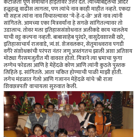
कंटाळता पूर्ण समाधान होईतोवर उत्तर देत. त्यांच्याबद्दलचा आदर
हळूहळू वाढीस लागला, पण त्यांचे नाव काही माहीत नव्हते. एकदा
मी सहज त्यांना नाव विचारल्यावर "मे-हें-द-ळे" असे नाव त्यांनी
सांगितले. आमच्या एका मित्रवर्यांना हे सगळे सांगितल्यावर तो
उडालाच. तोवर मला इतिहाससंशोधनात अलीकडे काय चाललेय
याची वट्ट कल्पना नव्हती. बाबासाहेब पुरंदरे, वासुदेवशास्त्री खरे,
इतिहासाचार्य राजवाडे, त्र्यं.शं. शेजवलकर, सेतुमाधवराव पगडी
वगैरे संशोधकांची परंपरा नंतर जणू अस्तंगतच झाली अशा अतिशय
मोठ्या गैरसमजुतीत मी वावरत होतो. मित्राने त्या भ्रमाचा फुगा
लग्गेच फोडला आणि हे मेहेंदळे कोण आणि त्यांनी कुठले पुस्तक
लिहिले इ. सांगितले. आता चकित होण्याची पाळी माझी होती.
लगेच मंडळात गेलो आणि गजानन मेहेंदळे यांचे 'श्री राजा
शिवछत्रपती' वाचायला सुरुवात केली.