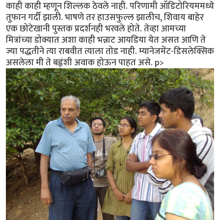
काही काही म्हणून शिल्लक ठेवले नाही. परिणामी ऑडिटोरियममध्ये
तुफान गर्दी झाली. भाषणे तर हाउसफुल्ल झालीच, शिवाय बाहेर
एक छोटेखानी पुस्तक प्रदर्शनही भरवले होते. तेव्हा आमच्या
मित्रांच्या डोक्यात अशा काही भन्नाट आयडिया येत असत आणि ते
ज्या पद्धतीने त्या राबवीत त्याला तोड नाही. म्यानेजमेंट-डिसलेक्सिक
असलेला मी ते बह्वंशी अवाक होऊन पाहत असे. p>