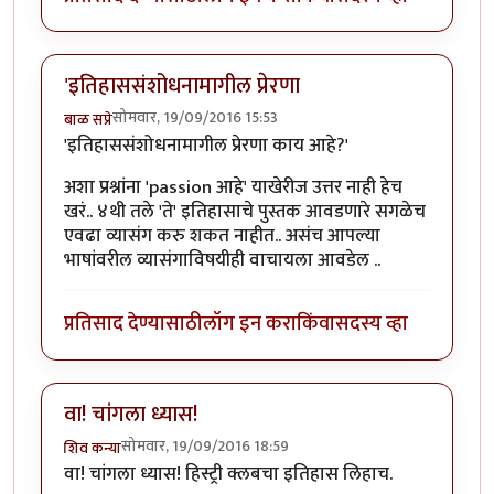
'इतिहाससंशोधनामागील प्रेरणा
सोमवार, 19/09/2016 15:53
बाळ सप्रे
'इतिहाससंशोधनामागील प्रेरणा काय आहे?'
अशा प्रश्नांना 'passion आहे' याखेरीज उत्तर नाही हेच
खरं.. ४थी तले 'ते' इतिहासाचे पुस्तक आवडणारे सगळेच
एवढा व्यासंग करु शकत नाहीत.. असंच आपल्या
भाषांवरील व्यासंगाविषयीही वाचायला आवडेल ..
प्रतिसाद देण्यासाठी
लॉग इन करा
किंवा
सदस्य व्हा
वा! चांगला ध्यास!
सोमवार, 19/09/2016 18:59
शिव कन्या
वा! चांगला ध्यास! हिस्ट्री क्लबचा इतिहास लिहाच.