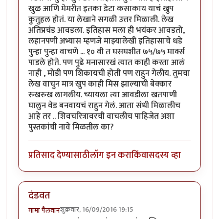
खुळ आणि मेमरीत इतका डेटा कसाकाय याचं खुप
कुतुहल होतं. या लेखाने सगळी उत्तर मिळाली. लेख
अतिप्रचंड आवडला. इतिहास मला ही भयंकर आवडतो,
लहानपणी अभ्यास म्हणजे माझ्यालेखी इतिहासाचे धडे
पुन्हा पुन्हा वाचणे ... १० वी त घसघशीत ७५/७५ मार्क्स
पाडले होते. पण पुढे मनासारखं त्यात काही करता आलं
नाही , मोडी पण शिकायची होती पण राहुन गेलीय. तुमचा
लेख वाचुन मात्र खुप काही मिस झाल्याची बेक्कार
रुखरुख लागलीय. च्यायला त्या आवडीला खतपाणी
घालुन वेड बनवायचं राहुन गेलं. आता संधी मिळालीच
आहे तर .. शिवचरित्रावरची वाचलीच पाहिजेत अशा
पुस्तकांची नावे मिळतील का?
प्रतिसाद देण्यासाठी
लॉग इन करा
किंवा
सदस्य व्हा
दंडवत
शुक्रवार, 16/09/2016 19:15
गामा पैलवान