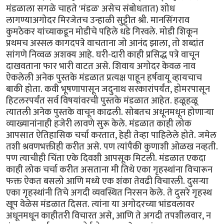
मंडळाला सगळे चाहते 'मंडळ' असेच संबोधतात) शोध
लागण्याअगोदर मिरजेतच उन्हाळी सुट्टीत श्री. मानसिंगराव
कुमठेकर यांच्याकडून मोडीचे पहिले धडे गिरवले. मोडी शिकून
प्रथमच अस्सल कागदपत्रे वाचताना जो आनंद झाला, तो शब्दांत
सांगणे निव्वळ अशक्य आहे. घरी-दारी काही प्रसिद्ध पत्रे वाचून
दाखवताना फार भारी वाटत असे. शिवाय अगोदर केवळ नाव
ऐकलेली अनेक पुस्तके मंडळात प्रत्यक्ष पाहून हर्षवायू व्हायचाच
बाकी होता. कवी भूषणापासून जदुनाथ सरकारांपर्यंत, होमरपासून
हिटलरपर्यंत सर्व विषयांवरची पुस्तके मंडळात आहेत. हळूहळू
त्यातली अनेक पुस्तके वाचून काढली. सोबतच अधूनमधून होणार्‍या
व्याख्यानांनाही हजेरी लावणे सुरू केले. मंडळात काही लोक
आपसात ऐतिहासिक चर्चा करतात, हेही तेव्हा पाहिलेले होते. जमेल
तशी श्रवणभक्तीही करीत असे. पण त्यांपैकी कुणाशी ओळख नव्हती.
पण त्याचीही चिंता एके दिवशी आपसूक मिटली. मंडळात एकदा
काही लोक चर्चा करीत असताना मी तिथे एका गृहस्थांना विचारून
फक्त ऐकत बसलो आणि मध्ये एक शंका तेवढी विचारली. दुसर्‍या
एका गृहस्थांनी तिचे अगदी व्यवस्थित निरसन केले. ते दुसरे गृहस्थ
खूप वेळेस मंडळात दिसत. त्यांना या अगोदरच्या भांडवलावर
अधूनमधून काहीतरी विचारत असे, आणि ते अगदी तपशीलवार, न