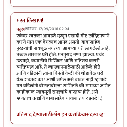
मस्त लिखाण!
शनिवार, 17/09/2016 02:04
चतुरंग
एकंदर स्वतःला आवडते म्हणून एखादी गोष्ट छांदिष्टपणाने
करणे यात एक वेगळाच आनंद असतो. बाबासाहेब
पुरंदर्‍यांची पायधूळ नगरच्या आमच्या घरी लागलेली आहे.
तब्बल तासभर घरी होते. मनमुराद गप्पा झाल्या. प्रचंड
उत्साही, कमालीचे मिस्किल आणि अतिशय करारी
व्यक्तिमत्त्व आहे. ते व्याख्यानमालेसाठी आलेले होते
आणि वडिलांनी त्यांना विनंती केली की थोडावेळ घरी
येऊ शकाल का? आधी जमेल असे वाटत नाही म्हणाले
मग वडिलांनी बोलताबोल्ता सांगितले की आमच्या जागेत
काहीकाळ न्यायमूर्ती रानड्यांचे वास्तव्य होते. असे
म्हणताच तत्क्षणि बाबासाहेब यायला तयार झाले! :)
प्रतिसाद देण्यासाठी
लॉग इन करा
किंवा
सदस्य व्हा