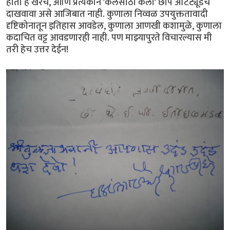
होतो हे खरेच, आणि प्रत्येकाने 'कलेसाठी कला' छाप अ‍ॅटिट्यूडच
दाखवावा असे आजिबात नाही. कुणाला निव्वळ उपयुक्ततावादी
दृष्टिकोनातून इतिहास आवडेल, कुणाला आणखी कशामुळे, कुणाला
कदाचित वट्ट आवडणारही नाही. पण माझ्यापुरते विचारल्यास मी
तरी हेच उत्तर देईन!