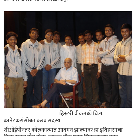
हिस्टरी वीकमध्ये वि.ग.
कानेटकरांसोबत क्लब सदस्य.
सीओईपीनंतर कोलकात्यात आगमन झाल्यावर हा इतिहासाचा