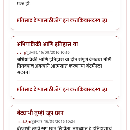
मस्त हो...
प्रतिसाद देण्यासाठी
लॉग इन करा
किंवा
सदस्य व्हा
अभियांत्रिकी आणि इतिहास या
शुक्रवार, 16/09/2016 10:16
सस्नेह
अभियांत्रिकी आणि इतिहास या दोन संपूर्ण वेगळ्या गोष्टी
तितक्याच अगत्याने आत्मसात करणाऱ्या बॅटमॅनला
सलाम !
प्रतिसाद देण्यासाठी
लॉग इन करा
किंवा
सदस्य व्हा
बॅट्याभौ तुम्ही खुप छान
शुक्रवार, 16/09/2016 10:24
आनन्दिता
बॅट्याभौ तुम्ही खुप छान लिहीता. तुमच्यात हे इतिहासाचं