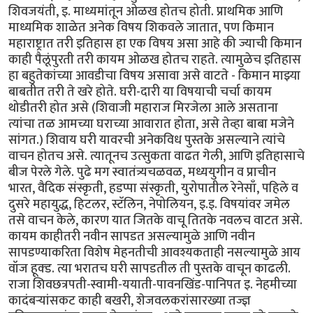
शिवजयंती, इ. माध्यमांतून ओळख होतच होती. प्राथमिक आणि
माध्यमिक शाळेत अनेक विषय शिकवले जातात, पण किमान
महाराष्ट्रात तरी इतिहास हा एक विषय असा आहे की ज्याची किमान
काही पैलूंपुरती तरी कायम ओळख होतच राहते. त्यामुळेच इतिहास
हा बहुतेकांच्या आवडीचा विषय असावा असे वाटते - किमान माझ्या
बाबतीत तरी ते खरे होते. घरी-दारी या विषयाची चर्चा कायम
थोडीतरी होत असे (शिवाजी महाराज मिरजेला आले असताना
त्यांचा तळ आमच्या घराच्या आवारात होता, असे तेव्हा बाबा मजेने
सांगत.) शिवाय घरी यावरची अनेकविध पुस्तके असल्याने त्यांचे
वाचन होतच असे. त्यातूनच उत्सुकता वाढत गेली, आणि इतिहासाचे
बीज पेरले गेले. पुढे मग स्वातंत्र्यचळवळ, मध्ययुगीन व प्राचीन
भारत, वैदिक संस्कृती, हडप्पा संस्कृती, युरोपातील रेनेसाँ, पहिले व
दुसरे महायुद्ध, हिटलर, स्टॅलिन, नेपोलियन, इ.इ. विषयांवर जमेल
तसे वाचन केले, कारण यात जितके वाचू तितके नवलच वाटत असे.
कायम काहीतरी नवीन सापडत असल्यामुळे आणि नवीन
सापडण्याकरिता विशेष मेहनतीची आवश्यकताही नसल्यामुळे आय
वॉज हूक्ड. त्या भरातच घरी सापडतील ती पुस्तके वाचून काढली.
राजा शिवछत्रपती-स्वामी-ययाती-पावनखिंड-पानिपत इ. नेहमीच्या
कादंबर्‍यांसकट काही बखरी, शेजवलकरांसारख्या तज्ज्ञ