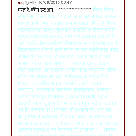
शुक्रवार, 16/09/2016 08:47
मन१
मस्त रे. कीप इट अप . . ******************
बॅट्या बॅट्या
प्लीझ ना. मलापण क्रेडिट दे ना. जालावर आमच्यासारखे
वाचक आहेत म्हणून तुझा उत्साह वाढतो की नै ? किंवा
माझ्यासारखा माणूस तुझ्याशी तपशीलात बोलत बसतो
म्हणून शोधाशोध करायचं मोमेण्टम कायम राहतं की नै ?
आयायटीत टॉपर आलेल्या मिडलक्लास घरातल्या मुलाचे
मिडलक्लास शेजारी कसे लगेच त्याच्या लौकिकात वाटा
शोधत येतात; तसच होतय माझं. म्हण्जे "अहो इतका
साधाय ना हा. अहो आमच्याच अंगा-खांद्यावर खेळून
मोठा झालाय. आता झाला असेल मोठा एण्ट्रन्सचा टॉपर
वगैरे. पण शाळेत त्याच्या गणिताच्या कन्सेप्ट्स मीच
पक्क्या करुन दिल्यात हां." असं शेजारचे काका
म्हणतात. )जमल्यास जवळिक दाकह्वायला 'लब्बॉड '
म्हणत गालच्गुचाही घेतात. ) तेवढ्यात कधी नव्हे ते
काकूही त्यांना दुजोरा देत स्वतःचं कौतुक पुढे दामटतात.
"हो हो. इकडेच तर असायचा तो अभ्यासाला. रात्र रात्र
जागू अभ्यास करायचा. मीच चहा करुन द्यायचे त्याला
अभ्यासाला. इथला चहा पिउनच तर अभ्यास करायचा हा.
आमच्या मुलापेक्षा का वेगळाय तो आम्हाला ?" . सगळा