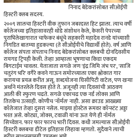
निनाद बेडेकरांसोबत सीओईपी
हिस्टरी क्लब सदस्य.
२००९ सालचा हिस्टरी वीक तुफान जबरदस्त हिट झाला. त्याच वर्षी
कॉलेजच्या इतिहासावरही थोडे संशोधन केले, केसरी पेपरच्या
पुराभिलेखागारात चाफेकर बंधूंचे सहकारी महादेव रानडे यांच्याशी
निगडित बातम्या हुडकल्या (ते सीओईपीचे विद्यार्थी होते). वर्ष आणि
कॉलेज संपता संपताच निनाद बेडेकरांसोबत क्लबची दोनदिवसीय
रायगड ट्रिपही केली. तेव्हा आम्हाला भूषणाचा किडा एकदम
बिगटाईम चावला. येताजाता सगळे जण 'इंद्र जिमि जंभ पर', 'साजि
चतुरंग भरि' वगैरे कवने गाऊन समोरच्याला एका श्लोकात गार
करायचा प्रयत्न करीत असू. शब्दयोजना घिसीपिटी वाटेल, पण खर्‍या
अर्थाने मंतरलेले दिवस होते ते. अजूनही त्या दिवसांची आठवण
आली की स्फुरण चढते. सगळे एकाचढ एक नर्ड लोक्स आणि
तितकेच उत्साही. कोणीच 'नॉर्मल' नाही. असा क्राउड आख्ख्या
कॉलेजात तेव्हा दुसरा नसेल. माझ्या होस्टेल रूमवर कॉन्स्टंट अड्डा
भरत असे. कोट्या, जोक्स, टवाळी यांना ऊत येणे ही नॉर्मल
सिच्वेशन. फार फार फारच भारी दिवस. कधी जमल्यास सीओईपी
हिस्टरी क्लबचा डीटेल इतिहास लिहावा म्हणतो. सुदैवाने त्याची
बरीच साधनसामग्री उपलब्ध आहे.