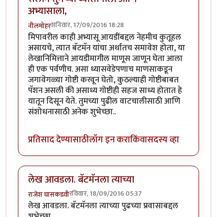
अभ्यासाला,
शनिवार, 17/09/2016 18:28
नीलमोहर
मिपावरील काही अभ्यासू आयडींबद्दल नेहमीच कुतूहल
असायचे, त्यात बॅटमॅन यांचा अर्थातच समावेश होता, या
लेखानिमित्ताने आयडीमागील माणूस जाणून घेता आला
ही एक पर्वणीच. असा ध्यासवेडेपणाच माणसाकडून
जगावेगळ्या गोष्टी करवून घेतो, कुठल्याही गोष्टीबाबत
पॅशन असली की असाध्य गोष्टीही सहज साध्य होतात हे
यातून दिसून येते. तुमच्या पुढील वाटचालीसाठी आणि
संशोधनासाठी अनेक शुभेच्छा..
प्रतिसाद देण्यासाठी
लॉग इन करा
किंवा
सदस्य व्हा
लेख आवडला. बॅटमॅनला त्याच्या
रविवार, 18/09/2016 05:37
राजेश घासकडवी
लेख आवडला. बॅटमॅनला त्याच्या पुढच्या प्रवासाबद्दल
शुभेच्छा.