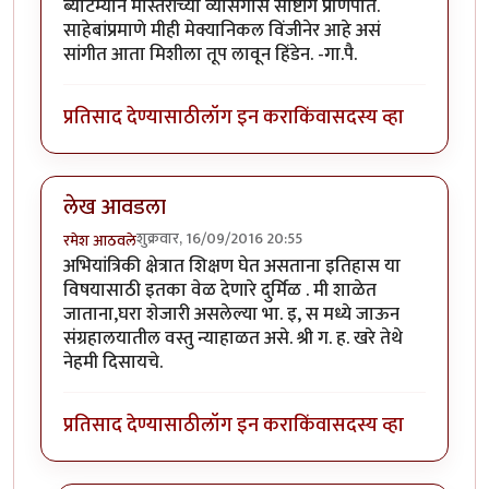
ब्याटम्यान मास्तरांच्या व्यासंगास साष्टांग प्रणिपात.
साहेबांप्रमाणे मीही मेक्यानिकल विंजीनेर आहे असं
सांगीत आता मिशीला तूप लावून हिंडेन. -गा.पै.
प्रतिसाद देण्यासाठी
लॉग इन करा
किंवा
सदस्य व्हा
लेख आवडला
शुक्रवार, 16/09/2016 20:55
रमेश आठवले
अभियांत्रिकी क्षेत्रात शिक्षण घेत असताना इतिहास या
विषयासाठी इतका वेळ देणारे दुर्मिळ . मी शाळेत
जाताना,घरा शेजारी असलेल्या भा. इ, स मध्ये जाऊन
संग्रहालयातील वस्तु न्याहाळत असे. श्री ग. ह. खरे तेथे
नेहमी दिसायचे.
प्रतिसाद देण्यासाठी
लॉग इन करा
किंवा
सदस्य व्हा