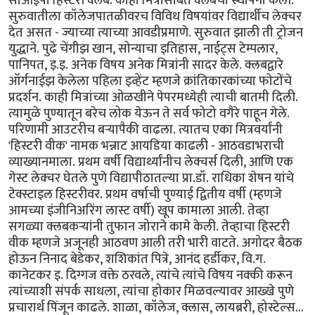
सीओईपी हिस्टरी क्लब. काही मित्रांसोबत क्लबची स्थापना केली.
सुरुवातीला कॉलेजपातळीवरच विविध विषयांवर विद्यार्थीच लेक्चर
देत असत - ज्याच्या त्याच्या आवडीप्रमाणे. सुरुवात झाली ती ट्रोजन
युद्धाने. पुढे चेंगीझ खान, सोन्याचा इतिहास, नाईट्स टेम्पलार,
पानिपत, इ.इ. अनेक विषय अनेक मित्रांनी सादर केले. क्लबद्वारे
ऑर्गनाईझ केलेला पहिला इव्हेंट म्हणजे क्रांतिकारकांच्या फोटोंचे
प्रदर्शन. काही मित्रांच्या ओळखीने पेपरमध्येही त्याची बातमी दिली.
त्यामुळे पुण्यातून बरेच लोक येऊन ते सर्व फोटो वगैरे पाहून गेले.
परिणामी आउटरीच बर्‍यापैकी वाढला. त्यातच एका मित्रवर्यांनी
'हिस्टरी वीक' नामक भन्नाट आयडिया काढली - आठवडाभराची
व्याख्यानमाला. प्रथम वर्षी विद्यार्थ्यांनीच लेक्चर्स दिली, आणि एक
गेस्ट लेक्चर घेतले पुणे विद्यापीठातल्या प्रा.डॉ. राधिका शेषन यांचे
टेक्स्टाइल हिस्टरीवर. प्रथम वर्षाची पुण्याई द्वितीय वर्षी (म्हणजे
आमच्या इंजीनिअरिंग लास्ट वर्षी) खूप कामाला आली. तेव्हा
सगळ्या क्लबकर्‍यांनी तुफान जोराने कामे केली. तेव्हाचा हिस्टरी
वीक म्हणजे अजूनही आठवण आली तरी भारी वाटते. अगोदर बैठक
होऊन निनाद बेडेकर, शशिकांत पित्रे, आनंद हर्डीकर, वि.ग.
कानेटकर इ. दिग्गज वक्ते ठरवले, त्यांचे त्यांचे विषय नक्की करून
त्यांच्याशी संपर्क साधला, त्यांचा होकार मिळवल्यावर आख्खे पुणे
प्रचारार्थ पिंजून काढले. शाळा, कॉलेज, क्लास, लायब्ररी, होस्टेल्स...