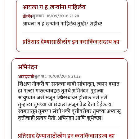
आयला ग ह खर्‍यांना पाहिलंय
शुक्रवार, 16/09/2016 23:28
बॅटमॅन
In reply to
लेख आवडला
by
रमेश आठवले
आयला ग ह खर्‍यांना पाहिलंय तुम्ही? सहीच!
प्रतिसाद देण्यासाठी
लॉग इन करा
किंवा
सदस्य व्हा
अभिनंदन
शुक्रवार, 16/09/2016 21:22
आनंदयात्री
शिक्षण नोकरी या सगळ्या बाबी सांभाळून, लहान वयात
हा पल्ला गाठल्याबद्दल तुमचे अभिनंदन. पुढल्या
आयुष्यात जसे अजून स्थिरस्थावर होताल तसे तसे
तुम्हाला तुमच्या या छंदाला अजून वेळ देता येईल. या
स्वगतातून तुमच्या संशोधकी वृत्तीबरोबर तुमच्या अभ्यासू
वृत्तीचाही प्रत्यय येतो. अभिनंदन आणि शुभेच्छा!
प्रतिसाद देण्यासाठी
लॉग इन करा
किंवा
सदस्य व्हा