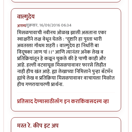
वाल्गुदेय
शुक्रवार, 16/09/2016 06:34
अगम्य
मिसळपावाची नवीनच ओळख झाली असताना एका
स्वाक्षरीने लक्ष वेधून घेतले : "दुष्टारि हा पुरता भारी
अवतरला गॉथम शहरी । वाल्गुदेय हा निर्धारी बा
विदूषका जाण पां ।।" आणि त्यानंतर अनेक लेख व
प्रतिक्रियांतून हे कळून चुकले की हे पाणी काही और
आहे. हल्ली वटवाघूळ मिसळपावावर फारसे लिहीत
नाही हीच खंत आहे. ह्या लेखाच्या निमित्ताने पुन्हा बॅटमॅन
ह्यांचे लेख व प्रतिक्रिया मिसळपावावर वाचायला मिळोत
हीच गणरायाचरणी प्रार्थना.
प्रतिसाद देण्यासाठी
लॉग इन करा
किंवा
सदस्य व्हा
मस्त रे. कीप इट अप