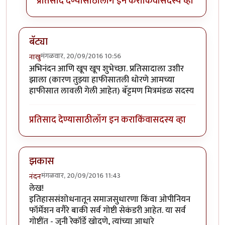
प्रतिसाद देण्यासाठी
लॉग इन करा
किंवा
सदस्य व्हा
बॅट्या
मंगळवार, 20/09/2016 10:56
नाखु
अभिनंदन आणि खूप खूप शुभेच्छा. प्रतिसादाला उशीर
झाला (कारण तुझ्या हाफीसातली धोरणे आमच्या
हाफीसात लावली गेली आहेत) बॅट्टमण मित्रमंडळ सदस्य
प्रतिसाद देण्यासाठी
लॉग इन करा
किंवा
सदस्य व्हा
झकास
मंगळवार, 20/09/2016 11:43
नंदन
लेख!
इतिहाससंशोधनातून समाजसुधारणा किंवा ओपीनियन
फॉर्मेशन वगैरे बाकी सर्व गोष्टी सेकंडरी आहेत. या सर्व
गोष्टींत - जुनी रेकॉर्डे खोदणे, त्यांच्या आधारे