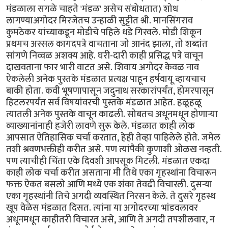
मंडळाला सगळे चाहते 'मंडळ' असेच संबोधतात) शोध
लागण्याअगोदर मिरजेतच उन्हाळी सुट्टीत श्री. मानसिंगराव
कुमठेकर यांच्याकडून मोडीचे पहिले धडे गिरवले. मोडी शिकून
प्रथमच अस्सल कागदपत्रे वाचताना जो आनंद झाला, तो शब्दांत
सांगणे निव्वळ अशक्य आहे. घरी-दारी काही प्रसिद्ध पत्रे वाचून
दाखवताना फार भारी वाटत असे. शिवाय अगोदर केवळ नाव
ऐकलेली अनेक पुस्तके मंडळात प्रत्यक्ष पाहून हर्षवायू व्हायचाच
बाकी होता. कवी भूषणापासून जदुनाथ सरकारांपर्यंत, होमरपासून
हिटलरपर्यंत सर्व विषयांवरची पुस्तके मंडळात आहेत. हळूहळू
त्यातली अनेक पुस्तके वाचून काढली. सोबतच अधूनमधून होणार्‍या
व्याख्यानांनाही हजेरी लावणे सुरू केले. मंडळात काही लोक
आपसात ऐतिहासिक चर्चा करतात, हेही तेव्हा पाहिलेले होते. जमेल
तशी श्रवणभक्तीही करीत असे. पण त्यांपैकी कुणाशी ओळख नव्हती.
पण त्याचीही चिंता एके दिवशी आपसूक मिटली. मंडळात एकदा
काही लोक चर्चा करीत असताना मी तिथे एका गृहस्थांना विचारून
फक्त ऐकत बसलो आणि मध्ये एक शंका तेवढी विचारली. दुसर्‍या
एका गृहस्थांनी तिचे अगदी व्यवस्थित निरसन केले. ते दुसरे गृहस्थ
खूप वेळेस मंडळात दिसत. त्यांना या अगोदरच्या भांडवलावर
अधूनमधून काहीतरी विचारत असे, आणि ते अगदी तपशीलवार, न