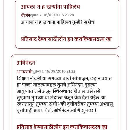
आयला ग ह खर्‍यांना पाहिलंय
शुक्रवार, 16/09/2016 23:28
बॅटमॅन
In reply to
लेख आवडला
by
रमेश आठवले
आयला ग ह खर्‍यांना पाहिलंय तुम्ही? सहीच!
प्रतिसाद देण्यासाठी
लॉग इन करा
किंवा
सदस्य व्हा
अभिनंदन
शुक्रवार, 16/09/2016 21:22
आनंदयात्री
शिक्षण नोकरी या सगळ्या बाबी सांभाळून, लहान वयात
हा पल्ला गाठल्याबद्दल तुमचे अभिनंदन. पुढल्या
आयुष्यात जसे अजून स्थिरस्थावर होताल तसे तसे
तुम्हाला तुमच्या या छंदाला अजून वेळ देता येईल. या
स्वगतातून तुमच्या संशोधकी वृत्तीबरोबर तुमच्या अभ्यासू
वृत्तीचाही प्रत्यय येतो. अभिनंदन आणि शुभेच्छा!
प्रतिसाद देण्यासाठी
लॉग इन करा
किंवा
सदस्य व्हा