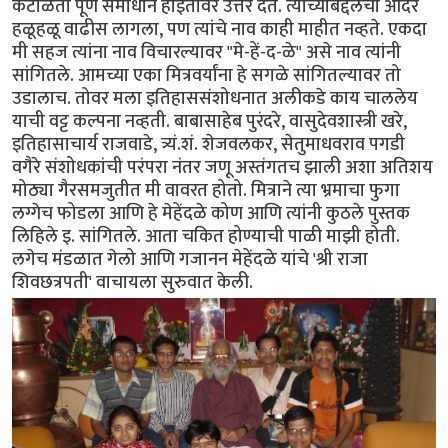
कंटाळता पूर्ण समाधान होईतोवर उत्तर देत. त्यांच्याबद्दलचा आदर
हळूहळू वाढीस लागला, पण त्यांचे नाव काही माहीत नव्हते. एकदा
मी सहज त्यांना नाव विचारल्यावर "मे-हें-द-ळे" असे नाव त्यांनी
सांगितले. आमच्या एका मित्रवर्यांना हे सगळे सांगितल्यावर तो
उडालाच. तोवर मला इतिहाससंशोधनात अलीकडे काय चाललेय
याची वट्ट कल्पना नव्हती. बाबासाहेब पुरंदरे, वासुदेवशास्त्री खरे,
इतिहासाचार्य राजवाडे, त्र्यं.शं. शेजवलकर, सेतुमाधवराव पगडी
वगैरे संशोधकांची परंपरा नंतर जणू अस्तंगतच झाली अशा अतिशय
मोठ्या गैरसमजुतीत मी वावरत होतो. मित्राने त्या भ्रमाचा फुगा
लग्गेच फोडला आणि हे मेहेंदळे कोण आणि त्यांनी कुठले पुस्तक
लिहिले इ. सांगितले. आता चकित होण्याची पाळी माझी होती.
लगेच मंडळात गेलो आणि गजानन मेहेंदळे यांचे 'श्री राजा
शिवछत्रपती' वाचायला सुरुवात केली.