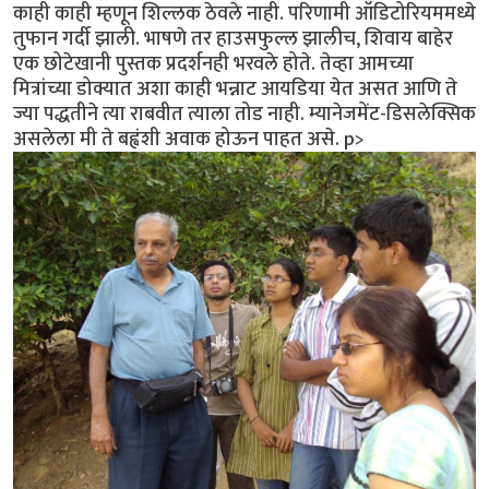
काही काही म्हणून शिल्लक ठेवले नाही. परिणामी ऑडिटोरियममध्ये
तुफान गर्दी झाली. भाषणे तर हाउसफुल्ल झालीच, शिवाय बाहेर
एक छोटेखानी पुस्तक प्रदर्शनही भरवले होते. तेव्हा आमच्या
मित्रांच्या डोक्यात अशा काही भन्नाट आयडिया येत असत आणि ते
ज्या पद्धतीने त्या राबवीत त्याला तोड नाही. म्यानेजमेंट-डिसलेक्सिक
असलेला मी ते बह्वंशी अवाक होऊन पाहत असे. p>