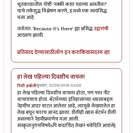
भूतकाळातील गोष्टी 'नक्की कशा घडल्या असतील?'
याचे तर्कशुद्ध विश्लेषण करणे, इ.मध्ये एक स्वयंसिद्ध
मजा आहे.
तंतोतंत. 'Because it's there' ह्या प्रसिद्ध
उद्गारांची
आठवण झाली.
प्रतिसाद देण्यासाठी
लॉग इन करा
किंवा
सदस्य व्हा
हा लेख पहिल्या दिवशीच वाचला
बुधवार, 21/09/2016 02:00
पिशी अबोली
हा लेख पहिल्या दिवशीच वाचला होता, पण परत नीट
वाचायचाच होता. बॅटमॅनच्या इतिहासाच्या ध्यासाबद्दल
नेहमीच आदर वाटत आलेला आहे, त्यामुळे लेखमालेत हा
लेख बघून फारच आनंद झाला. शैलीही खास बॅटमॅन शैली
असल्याने नेहमीप्रमाणेच मजा आली.
संस्कृतानुरागविषयेsपि कदाचित् लेखनं भवेदिति आशंसे|