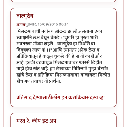
वाल्गुदेय
शुक्रवार, 16/09/2016 06:34
अगम्य
मिसळपावाची नवीनच ओळख झाली असताना एका
स्वाक्षरीने लक्ष वेधून घेतले : "दुष्टारि हा पुरता भारी
अवतरला गॉथम शहरी । वाल्गुदेय हा निर्धारी बा
विदूषका जाण पां ।।" आणि त्यानंतर अनेक लेख व
प्रतिक्रियांतून हे कळून चुकले की हे पाणी काही और
आहे. हल्ली वटवाघूळ मिसळपावावर फारसे लिहीत
नाही हीच खंत आहे. ह्या लेखाच्या निमित्ताने पुन्हा बॅटमॅन
ह्यांचे लेख व प्रतिक्रिया मिसळपावावर वाचायला मिळोत
हीच गणरायाचरणी प्रार्थना.
प्रतिसाद देण्यासाठी
लॉग इन करा
किंवा
सदस्य व्हा
मस्त रे. कीप इट अप