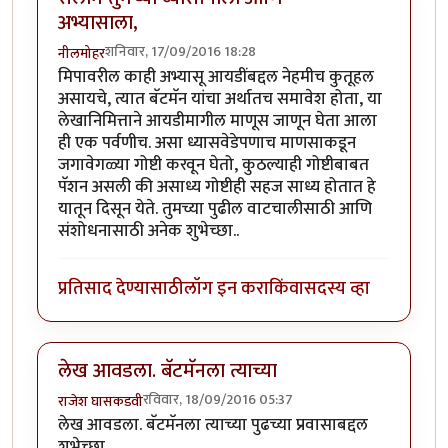
अभ्यासाला,
शनिवार, 17/09/2016 18:28
नीलमोहर
मिपावरील काही अभ्यासू आयडींबद्दल नेहमीच कुतूहल
असायचे, त्यात बॅटमॅन यांचा अर्थातच समावेश होता, या
लेखानिमित्ताने आयडीमागील माणूस जाणून घेता आला
ही एक पर्वणीच. असा ध्यासवेडेपणाच माणसाकडून
जगावेगळ्या गोष्टी करवून घेतो, कुठल्याही गोष्टीबाबत
पॅशन असली की असाध्य गोष्टीही सहज साध्य होतात हे
यातून दिसून येते. तुमच्या पुढील वाटचालीसाठी आणि
संशोधनासाठी अनेक शुभेच्छा..
प्रतिसाद देण्यासाठी
लॉग इन करा
किंवा
सदस्य व्हा
लेख आवडला. बॅटमॅनला त्याच्या
रविवार, 18/09/2016 05:37
राजेश घासकडवी
लेख आवडला. बॅटमॅनला त्याच्या पुढच्या प्रवासाबद्दल
शुभेच्छा.