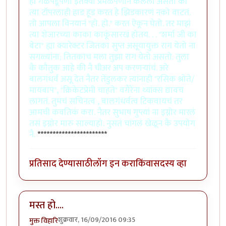
हा गळेपडूपणा इत॑क्या प्रेमळपणानं केलेला असतो की
त्या टॉपरलाही हाड हूड करत हे झिडकारणं नको वाटतं.
तो आपला विनयानं "हो. हो." करत ऐकून घेतो. तर माझं
त्या शेजारच्या काका काकूंसारखं होतय. . . "शर्मा जी का
बेटा" ह्या क्यारेक्टर जितका सुप्त असूयायुक्त राग येतो ना
सगळ्यांना; तितकाच मला तुझा राग येतो असतो. तुला
कै कौतुक आहे की नै चीअर अप करणर्‍यांचं. अरे
बालगंधर्व असू देत नैतर तेंडुलकर त्यांनाही "रसिक श्रोते/
मायबाप", "क्रिकेटप्रेमी चाहते" वगैरेंना थ्यांक्स द्यावच
लागतं. तुमचं सचिनत्व , बालगंधर्वत्व टिकवायचं तर
आमची कवतिकं करा. नैतर सुभाष गुप्त्यां ना इग्नोर मारलं
तसं इग्नोर मारु साल्याहो. नुसतं चांगलं खेळून कै उपयोग
नै.
***********************
प्रतिसाद देण्यासाठी
लॉग इन करा
किंवा
सदस्य व्हा
मस्त हो....
शुक्रवार, 16/09/2016 09:35
मुक्त विहारि