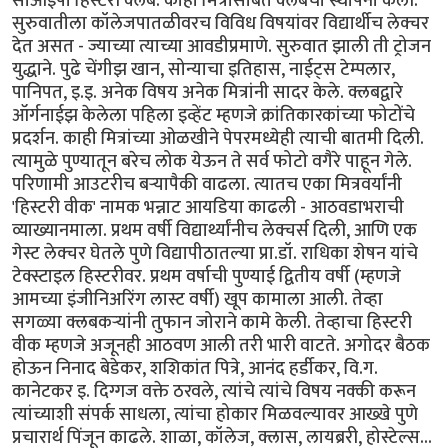
सीओईपी हिस्टरी क्लब. काही मित्रांसोबत क्लबची स्थापना केली.
सुरुवातीला कॉलेजपातळीवरच विविध विषयांवर विद्यार्थीच लेक्चर
देत असत - ज्याच्या त्याच्या आवडीप्रमाणे. सुरुवात झाली ती ट्रोजन
युद्धाने. पुढे चेंगीझ खान, सोन्याचा इतिहास, नाईट्स टेम्पलार,
पानिपत, इ.इ. अनेक विषय अनेक मित्रांनी सादर केले. क्लबद्वारे
ऑर्गनाईझ केलेला पहिला इव्हेंट म्हणजे क्रांतिकारकांच्या फोटोंचे
प्रदर्शन. काही मित्रांच्या ओळखीने पेपरमध्येही त्याची बातमी दिली.
त्यामुळे पुण्यातून बरेच लोक येऊन ते सर्व फोटो वगैरे पाहून गेले.
परिणामी आउटरीच बर्‍यापैकी वाढला. त्यातच एका मित्रवर्यांनी
'हिस्टरी वीक' नामक भन्नाट आयडिया काढली - आठवडाभराची
व्याख्यानमाला. प्रथम वर्षी विद्यार्थ्यांनीच लेक्चर्स दिली, आणि एक
गेस्ट लेक्चर घेतले पुणे विद्यापीठातल्या प्रा.डॉ. राधिका शेषन यांचे
टेक्स्टाइल हिस्टरीवर. प्रथम वर्षाची पुण्याई द्वितीय वर्षी (म्हणजे
आमच्या इंजीनिअरिंग लास्ट वर्षी) खूप कामाला आली. तेव्हा
सगळ्या क्लबकर्‍यांनी तुफान जोराने कामे केली. तेव्हाचा हिस्टरी
वीक म्हणजे अजूनही आठवण आली तरी भारी वाटते. अगोदर बैठक
होऊन निनाद बेडेकर, शशिकांत पित्रे, आनंद हर्डीकर, वि.ग.
कानेटकर इ. दिग्गज वक्ते ठरवले, त्यांचे त्यांचे विषय नक्की करून
त्यांच्याशी संपर्क साधला, त्यांचा होकार मिळवल्यावर आख्खे पुणे
प्रचारार्थ पिंजून काढले. शाळा, कॉलेज, क्लास, लायब्ररी, होस्टेल्स...