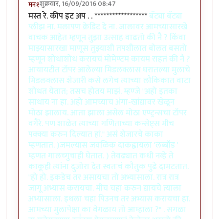
शुक्रवार, 16/09/2016 08:47
मन१
मस्त रे. कीप इट अप . . ******************
बॅट्या बॅट्या
प्लीझ ना. मलापण क्रेडिट दे ना. जालावर आमच्यासारखे
वाचक आहेत म्हणून तुझा उत्साह वाढतो की नै ? किंवा
माझ्यासारखा माणूस तुझ्याशी तपशीलात बोलत बसतो
म्हणून शोधाशोध करायचं मोमेण्टम कायम राहतं की नै ?
आयायटीत टॉपर आलेल्या मिडलक्लास घरातल्या मुलाचे
मिडलक्लास शेजारी कसे लगेच त्याच्या लौकिकात वाटा
शोधत येतात; तसच होतय माझं. म्हण्जे "अहो इतका
साधाय ना हा. अहो आमच्याच अंगा-खांद्यावर खेळून
मोठा झालाय. आता झाला असेल मोठा एण्ट्रन्सचा टॉपर
वगैरे. पण शाळेत त्याच्या गणिताच्या कन्सेप्ट्स मीच
पक्क्या करुन दिल्यात हां." असं शेजारचे काका
म्हणतात. )जमल्यास जवळिक दाकह्वायला 'लब्बॉड '
म्हणत गालच्गुचाही घेतात. ) तेवढ्यात कधी नव्हे ते
काकूही त्यांना दुजोरा देत स्वतःचं कौतुक पुढे दामटतात.
"हो हो. इकडेच तर असायचा तो अभ्यासाला. रात्र रात्र
जागू अभ्यास करायचा. मीच चहा करुन द्यायचे त्याला
अभ्यासाला. इथला चहा पिउनच तर अभ्यास करायचा हा.
आमच्या मुलापेक्षा का वेगळाय तो आम्हाला ?" . सगळा