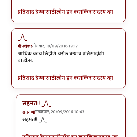
प्रतिसाद देण्यासाठी
लॉग इन करा
किंवा
सदस्य व्हा
_/\_
सोमवार, 19/09/2016 19:17
मी-सौरभ
आधिक काय लिहीणे. वरील बर्‍याच प्रतिसादांशी
बा.डी.स.
प्रतिसाद देण्यासाठी
लॉग इन करा
किंवा
सदस्य व्हा
सहमत!! _/\_
मंगळवार, 20/09/2016 10:43
रातराणी
In reply to
_/\_
by
मी-सौरभ
सहमत!! _/\_