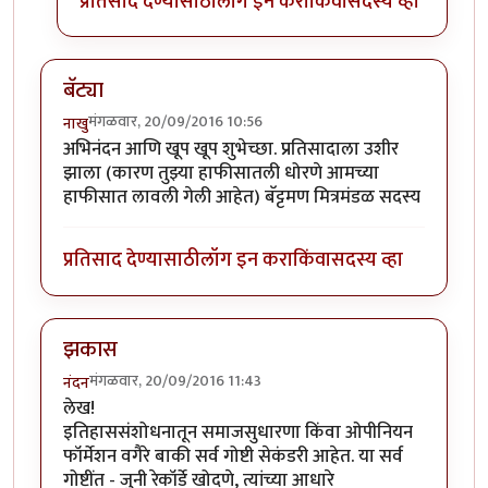
प्रतिसाद देण्यासाठी
लॉग इन करा
किंवा
सदस्य व्हा
बॅट्या
मंगळवार, 20/09/2016 10:56
नाखु
अभिनंदन आणि खूप खूप शुभेच्छा. प्रतिसादाला उशीर
झाला (कारण तुझ्या हाफीसातली धोरणे आमच्या
हाफीसात लावली गेली आहेत) बॅट्टमण मित्रमंडळ सदस्य
प्रतिसाद देण्यासाठी
लॉग इन करा
किंवा
सदस्य व्हा
झकास
मंगळवार, 20/09/2016 11:43
नंदन
लेख!
इतिहाससंशोधनातून समाजसुधारणा किंवा ओपीनियन
फॉर्मेशन वगैरे बाकी सर्व गोष्टी सेकंडरी आहेत. या सर्व
गोष्टींत - जुनी रेकॉर्डे खोदणे, त्यांच्या आधारे