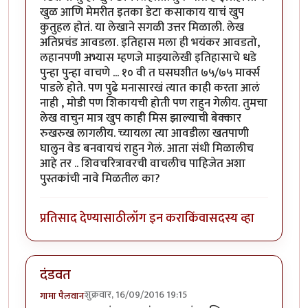
खुळ आणि मेमरीत इतका डेटा कसाकाय याचं खुप
कुतुहल होतं. या लेखाने सगळी उत्तर मिळाली. लेख
अतिप्रचंड आवडला. इतिहास मला ही भयंकर आवडतो,
लहानपणी अभ्यास म्हणजे माझ्यालेखी इतिहासाचे धडे
पुन्हा पुन्हा वाचणे ... १० वी त घसघशीत ७५/७५ मार्क्स
पाडले होते. पण पुढे मनासारखं त्यात काही करता आलं
नाही , मोडी पण शिकायची होती पण राहुन गेलीय. तुमचा
लेख वाचुन मात्र खुप काही मिस झाल्याची बेक्कार
रुखरुख लागलीय. च्यायला त्या आवडीला खतपाणी
घालुन वेड बनवायचं राहुन गेलं. आता संधी मिळालीच
आहे तर .. शिवचरित्रावरची वाचलीच पाहिजेत अशा
पुस्तकांची नावे मिळतील का?
प्रतिसाद देण्यासाठी
लॉग इन करा
किंवा
सदस्य व्हा
दंडवत
शुक्रवार, 16/09/2016 19:15
गामा पैलवान