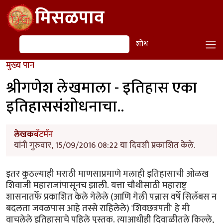
Skip to main content
मिसळपाव
शोध
शोध
मुख्य पान
श्रीगणेश लेखमाला - इतिहास एका
इतिहाससंशोधनाचा..
लेखक
बॅटमॅन
यांनी गुरुवार, 15/09/2016 08:22 या दिवशी प्रकाशित केले.
इतर कुठल्याही मराठी माणसाप्रमाणे मलाही इतिहासाची ओळख
शिवाजी महाराजांपासूनच झाली. यत्ता चौथीसाठी महाराष्ट्र
शासनातर्फे प्रकाशित केले गेलेले (आणि गेली पन्नास वर्षे सिलॅबस न
बदलता जवळपास आहे तस्से राहिलेले) 'शिवछत्रपती' हे मी
वाचलेले इतिहासाचे पहिले पुस्तक. त्याआधीही दिवाळीतले किल्ले,