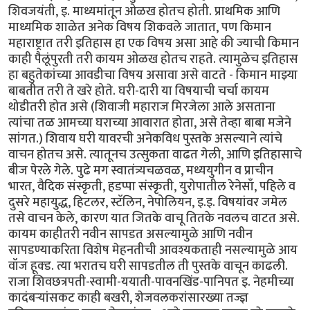
शिवजयंती, इ. माध्यमांतून ओळख होतच होती. प्राथमिक आणि
माध्यमिक शाळेत अनेक विषय शिकवले जातात, पण किमान
महाराष्ट्रात तरी इतिहास हा एक विषय असा आहे की ज्याची किमान
काही पैलूंपुरती तरी कायम ओळख होतच राहते. त्यामुळेच इतिहास
हा बहुतेकांच्या आवडीचा विषय असावा असे वाटते - किमान माझ्या
बाबतीत तरी ते खरे होते. घरी-दारी या विषयाची चर्चा कायम
थोडीतरी होत असे (शिवाजी महाराज मिरजेला आले असताना
त्यांचा तळ आमच्या घराच्या आवारात होता, असे तेव्हा बाबा मजेने
सांगत.) शिवाय घरी यावरची अनेकविध पुस्तके असल्याने त्यांचे
वाचन होतच असे. त्यातूनच उत्सुकता वाढत गेली, आणि इतिहासाचे
बीज पेरले गेले. पुढे मग स्वातंत्र्यचळवळ, मध्ययुगीन व प्राचीन
भारत, वैदिक संस्कृती, हडप्पा संस्कृती, युरोपातील रेनेसाँ, पहिले व
दुसरे महायुद्ध, हिटलर, स्टॅलिन, नेपोलियन, इ.इ. विषयांवर जमेल
तसे वाचन केले, कारण यात जितके वाचू तितके नवलच वाटत असे.
कायम काहीतरी नवीन सापडत असल्यामुळे आणि नवीन
सापडण्याकरिता विशेष मेहनतीची आवश्यकताही नसल्यामुळे आय
वॉज हूक्ड. त्या भरातच घरी सापडतील ती पुस्तके वाचून काढली.
राजा शिवछत्रपती-स्वामी-ययाती-पावनखिंड-पानिपत इ. नेहमीच्या
कादंबर्‍यांसकट काही बखरी, शेजवलकरांसारख्या तज्ज्ञ