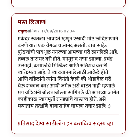
मस्त लिखाण!
शनिवार, 17/09/2016 02:04
चतुरंग
एकंदर स्वतःला आवडते म्हणून एखादी गोष्ट छांदिष्टपणाने
करणे यात एक वेगळाच आनंद असतो. बाबासाहेब
पुरंदर्‍यांची पायधूळ नगरच्या आमच्या घरी लागलेली आहे.
तब्बल तासभर घरी होते. मनमुराद गप्पा झाल्या. प्रचंड
उत्साही, कमालीचे मिस्किल आणि अतिशय करारी
व्यक्तिमत्त्व आहे. ते व्याख्यानमालेसाठी आलेले होते
आणि वडिलांनी त्यांना विनंती केली की थोडावेळ घरी
येऊ शकाल का? आधी जमेल असे वाटत नाही म्हणाले
मग वडिलांनी बोलताबोल्ता सांगितले की आमच्या जागेत
काहीकाळ न्यायमूर्ती रानड्यांचे वास्तव्य होते. असे
म्हणताच तत्क्षणि बाबासाहेब यायला तयार झाले! :)
प्रतिसाद देण्यासाठी
लॉग इन करा
किंवा
सदस्य व्हा