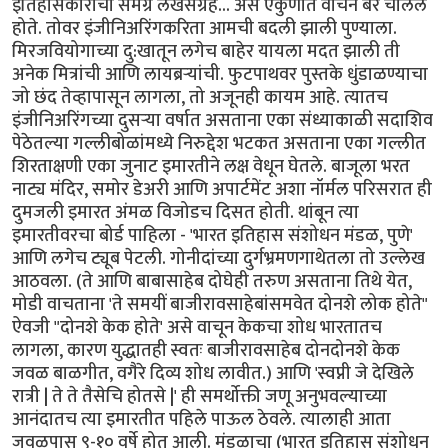
इतिहासकारांचा समग्र लेखसंग्रह... असे एकुणात वाचन बरे चालले
होते. तोवर इंजीनिअरिंगकरिता आमची बदली झाली पुण्याला.
मिरजवियोगाच्या दु:खातून लगेच बाहेर यायला मदत झाली ती
अनेक मित्रांची आणि लायब्रर्‍यांची. फुटपाथवर पुस्तके धुंडाळण्याचा
जो छंद तेव्हापासून लागला, तो अजूनही कायम आहे. त्यातच
इंजीनिअरिंगच्या दुसर्‍या वर्षात असताना एका संध्याकाळी सदाशिव
पेठेतल्या गल्लीबोळांमध्ये निरुद्देश भटकत असताना एका गल्लीत
शिरताक्षणी एका जुनाट इमारतीने लक्ष वेधून घेतले. बाजूला भरत
नाट्य मंदिर, समोर डेअरी आणि अपार्टमेंट अशा नॉर्मल परिसरात ही
दुमजली इमारत अंमळ विजोडच दिसत होती. थांबून त्या
इमारतीवरचा बोर्ड पाहिला - 'भारत इतिहास संशोधन मंडळ, पुणे'
आणि लगेच ट्यूब पेटली. गोनीदांच्या दुर्गभ्रमणगाथेतला तो उल्लेख
आठवला. (ते आणि बाबासाहेब दोघेही तरुण असताना तिथे येत,
मोडी वाचताना 'ते समयीं बाजीरावसाहेबांसमवेत दोनशे लोक होते"
ऐवजी "दोनशे केक होते' असे वाचून केकचा शोध भारतातच
लागला, कारण युद्धातही स्वतः बाजीरावसाहेब दोनदोनशे केक
जवळ बाळगीत, वगैरे दिव्य शोध लावीत.) आणि 'स्वप्नी जे देखिले
रात्री | ते ते तैसेचि होतसे |' ही समर्थोक्ती जणू अनुभवल्याच्या
आनंदातच त्या इमारतीत पहिले पाऊल ठेवले. त्यालाही आता
जवळपास ९-१० वर्षे होत आली. मंडळाचा (भारत इतिहास संशोधन