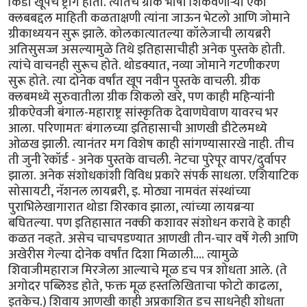
किडा खूपच ष्ट्राँग होता. त्यातच ग्रीक भाषा शिकवणार्‍या एका
क्लबबद्दल माहिती कळताक्षणी त्यांना जाऊन भेटलो आणि जोमाने
ग्रीकाध्ययन सुरू झाले. कोलकात्यातल्या कॉलेजाची लायब्ररी
अतिसुसज्ज असल्यामुळे तिथे इतिहासाचीही अनेक पुस्तके होती.
त्यांचे वाचनही सुरूच होते. थोडक्यात, नव्या जोमाने गटणीकरण
सुरू होते. त्या दोनेक वर्षांत खूप नवीन पुस्तके वाचली. ग्रीक
क्लबमध्ये सुरुवातीला ग्रीक शिकलो खरे, पण काही महिन्यांनी
ग्रीकऐवजी बंगाल-महाराष्ट्र सांस्कृतिक देवाणघेवाण यावरच भर
आला. परिणामतः बंगालच्या इतिहासाची आणखी डीटेलमध्ये
ओळख झाली. त्यानंतर मग विशेष काही सांगण्यासारखे नाही. तीच
ती जुनी रेकॉर्ड - अनेक पुस्तके वाचली. नेटचा पुरेपूर वापर/दुर्वापर
झाला. अनेक संशोधकांशी विविध प्रकारे संपर्क साधला. एशियाटिक
सोसायटी, नॅशनल लायब्ररी, इ. मोठ्या नामवंत संस्थांच्या
पुराभिलेखागारात थोडा शिरकाव झाला, त्यांच्या लायब्रर्‍या
बघितल्या. पण इतिहासात नक्की कशावर संशोधन करावे हे काही
कळत नव्हते. असेच चाचपडण्यात आणखी तीन-चार वर्षे गेली आणि
अखेरीस गेल्या दोनेक वर्षांत दिशा मिळाली.... त्यामुळे
शिवाजीमहाराज मिरजेला आल्याचे मूळ डच पत्र शोधता आले. (ते
अगोदर पब्लिश्ड होते, फक्त मूळ हस्तलिखिताचा फोटो काढला,
इतकेच.) शिवाय आणखी काही अप्रकाशित डच साधनेही शोधता