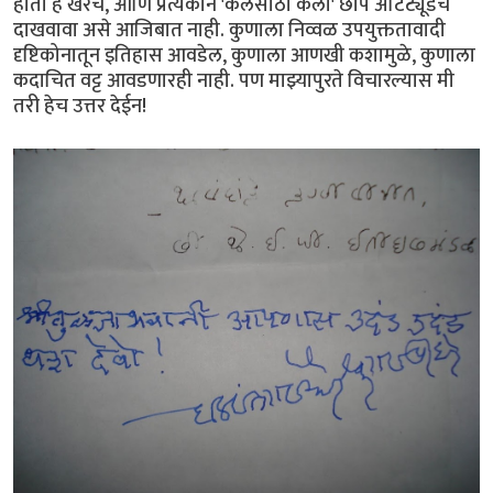
होतो हे खरेच, आणि प्रत्येकाने 'कलेसाठी कला' छाप अ‍ॅटिट्यूडच
दाखवावा असे आजिबात नाही. कुणाला निव्वळ उपयुक्ततावादी
दृष्टिकोनातून इतिहास आवडेल, कुणाला आणखी कशामुळे, कुणाला
कदाचित वट्ट आवडणारही नाही. पण माझ्यापुरते विचारल्यास मी
तरी हेच उत्तर देईन!