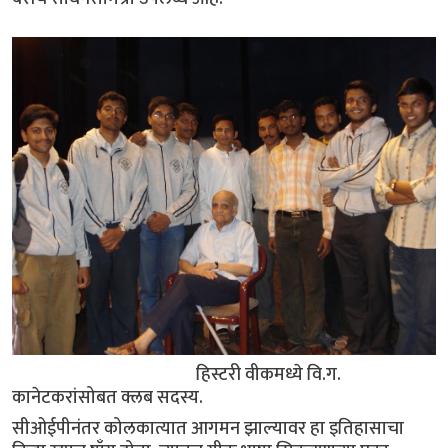
हिस्टरी वीकमध्ये वि.ग.
कानेटकरांसोबत क्लब सदस्य.
सीओईपीनंतर कोलकात्यात आगमन झाल्यावर हा इतिहासाचा