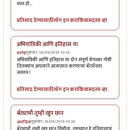
मस्त हो...
प्रतिसाद देण्यासाठी
लॉग इन करा
किंवा
सदस्य व्हा
अभियांत्रिकी आणि इतिहास या
शुक्रवार, 16/09/2016 10:16
सस्नेह
अभियांत्रिकी आणि इतिहास या दोन संपूर्ण वेगळ्या गोष्टी
तितक्याच अगत्याने आत्मसात करणाऱ्या बॅटमॅनला
सलाम !
प्रतिसाद देण्यासाठी
लॉग इन करा
किंवा
सदस्य व्हा
बॅट्याभौ तुम्ही खुप छान
शुक्रवार, 16/09/2016 10:24
आनन्दिता
बॅट्याभौ तुम्ही खुप छान लिहीता. तुमच्यात हे इतिहासाचं