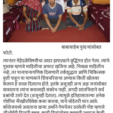
बाबासाहेब पुरंदर्‍यांसोबत
फोटो.
त्यानंतर मेहेंदळेंविषयीचा आदर झपाट्याने वृद्धिंगत होत गेला. त्यांचे
पुस्तक म्हणजे माहितीचा अफाट खजिना आहे. निव्वळ माहितीच
नव्हे, तर पानापानागणिक दिसणारी तर्कशुद्धता आणि चिकित्सक
वृत्ती पाहून या माणसाने शिवचरित्राचा अभ्यास किती खोलवर
केलाय हे सरळ दिसतच होते. इतके असूनही अन्य अज्ञ जनांसोबत
वावरताना त्यांना कसलाही संकोच नाही. अगदी शांतचित्ताने सर्व
प्रश्नांची उत्तरे देत (अजूनही देतात). त्यामुळे इतिहासातल्या अनेक
गोष्टींचा नीरक्षीरविवेक कसा करावा, याचे थोडेतरी भान आले.
कॉलेजमध्ये असताना खर्‍या अर्थाने गेमचेंजर ठरलेली गोष्ट म्हणजे