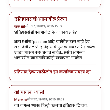
'इतिहाससंशोधनामागील प्रेरणा
सोमवार, 19/09/2016 15:53
बाळ सप्रे
'इतिहाससंशोधनामागील प्रेरणा काय आहे?'
अशा प्रश्नांना 'passion आहे' याखेरीज उत्तर नाही हेच
खरं.. ४थी तले 'ते' इतिहासाचे पुस्तक आवडणारे सगळेच
एवढा व्यासंग करु शकत नाहीत.. असंच आपल्या
भाषांवरील व्यासंगाविषयीही वाचायला आवडेल ..
प्रतिसाद देण्यासाठी
लॉग इन करा
किंवा
सदस्य व्हा
वा! चांगला ध्यास!
सोमवार, 19/09/2016 18:59
शिव कन्या
वा! चांगला ध्यास! हिस्ट्री क्लबचा इतिहास लिहाच.