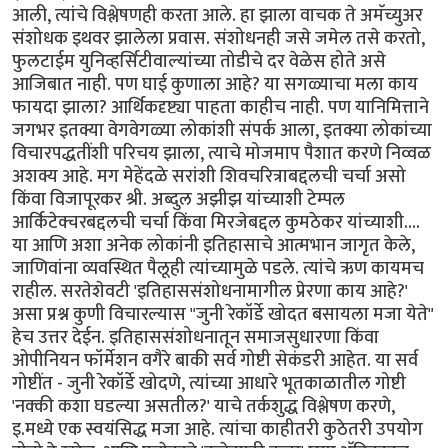
आली, त्यांचे विश्लेषणही करता आले. हा झाला वाचक ते अमॅच्युअर
संशोधक इथवर झालेला प्रवास. संशोधनही जसे जमेल तसे करतो,
फुलटाईम युनिव्हर्सिटीवाल्यांच्या तोडीचे दर वेळेस होते असे
आजिबात नाही. पण घाई कुणाला आहे? या सगळ्याचा मला काय
फायदा झाला? आर्थिकदृष्ट्या पाहता काहीच नाही. पण यानिमित्ताने
जगभर इतक्या वेगवेगळ्या लोकांशी संपर्क आला, इतक्या लोकांच्या
विचारपद्धतींशी परिचय झाला, त्याचे मोजमाप पैशात करणे निव्वळ
अशक्य आहे. मग मेहेंदळे सरांशी शिवचरित्राबद्दलची चर्चा असो
किंवा विजापूरकर श्री. अब्दुल अझीझ यांच्याशी टेम्पल
आर्किटेक्चरबद्दलची चर्चा किंवा मिरजेबद्दल कुमठेकर यांच्याशी....
या आणि अशा अनेक लोकांनी इतिहासाचे आत्मभान जागृत केले,
जाणिवांना व्यवस्थित पैलूही त्यांच्यामुळे पडले. त्यांचे ऋण कायमच
राहील. सरतेशेवटी 'इतिहाससंशोधनामागील प्रेरणा काय आहे?'
असा प्रश्न कुणी विचारल्यास "जुनी रेकॉर्डे खोदत बसायला मजा येते"
हेच उत्तर देईन. इतिहाससंशोधनातून समाजसुधारणा किंवा
ओपीनियन फॉर्मेशन वगैरे बाकी सर्व गोष्टी सेकंडरी आहेत. या सर्व
गोष्टींत - जुनी रेकॉर्डे खोदणे, त्यांच्या आधारे भूतकाळातील गोष्टी
'नक्की कशा घडल्या असतील?' याचे तर्कशुद्ध विश्लेषण करणे,
इ.मध्ये एक स्वयंसिद्ध मजा आहे. त्यांचा काहीतरी कुठेतरी उपयोग