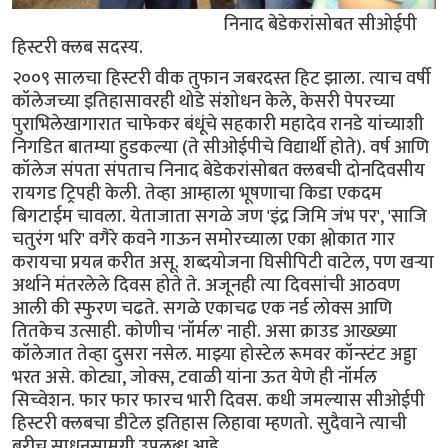
निनाद बेडेकरांसोबत सीओईपी
हिस्टरी क्लब सदस्य.
२००९ सालचा हिस्टरी वीक तुफान जबरदस्त हिट झाला. त्याच वर्षी
कॉलेजच्या इतिहासावरही थोडे संशोधन केले, केसरी पेपरच्या
पुराभिलेखागारात चाफेकर बंधूंचे सहकारी महादेव रानडे यांच्याशी
निगडित बातम्या हुडकल्या (ते सीओईपीचे विद्यार्थी होते). वर्ष आणि
कॉलेज संपता संपताच निनाद बेडेकरांसोबत क्लबची दोनदिवसीय
रायगड ट्रिपही केली. तेव्हा आम्हाला भूषणाचा किडा एकदम
बिगटाईम चावला. येताजाता सगळे जण 'इंद्र जिमि जंभ पर', 'साजि
चतुरंग भरि' वगैरे कवने गाऊन समोरच्याला एका श्लोकात गार
करायचा प्रयत्न करीत असू. शब्दयोजना घिसीपिटी वाटेल, पण खर्‍या
अर्थाने मंतरलेले दिवस होते ते. अजूनही त्या दिवसांची आठवण
आली की स्फुरण चढते. सगळे एकाचढ एक नर्ड लोक्स आणि
तितकेच उत्साही. कोणीच 'नॉर्मल' नाही. असा क्राउड आख्ख्या
कॉलेजात तेव्हा दुसरा नसेल. माझ्या होस्टेल रूमवर कॉन्स्टंट अड्डा
भरत असे. कोट्या, जोक्स, टवाळी यांना ऊत येणे ही नॉर्मल
सिच्वेशन. फार फार फारच भारी दिवस. कधी जमल्यास सीओईपी
हिस्टरी क्लबचा डीटेल इतिहास लिहावा म्हणतो. सुदैवाने त्याची
बरीच साधनसामग्री उपलब्ध आहे.