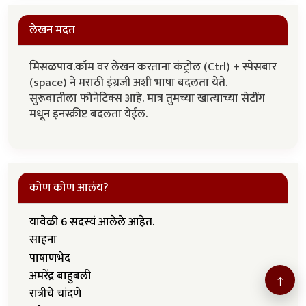
लेखन मदत
मिसळपाव.कॉम वर लेखन करताना कंट्रोल (Ctrl) + स्पेसबार
(space) ने मराठी इंग्रजी अशी भाषा बदलता येते.
सुरूवातीला फोनेटिक्स आहे. मात्र तुमच्या खात्याच्या सेटींग
मधून इनस्क्रीप्ट बदलता येईल.
कोण कोण आलंय?
यावेळी 6 सदस्यं आलेले आहेत.
साहना
पाषाणभेद
अमरेंद्र बाहुबली
↑
रात्रीचे चांदणे