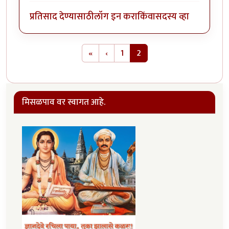
प्रतिसाद देण्यासाठी
लॉग इन करा
किंवा
सदस्य व्हा
Pagination
First page
Previous page
«
‹
1
2
मिसळपाव वर स्वागत आहे.