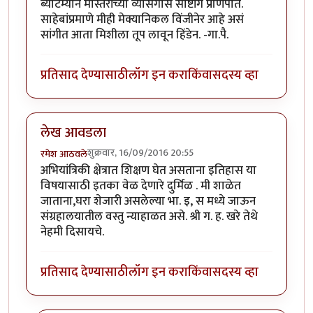
ब्याटम्यान मास्तरांच्या व्यासंगास साष्टांग प्रणिपात.
साहेबांप्रमाणे मीही मेक्यानिकल विंजीनेर आहे असं
सांगीत आता मिशीला तूप लावून हिंडेन. -गा.पै.
प्रतिसाद देण्यासाठी
लॉग इन करा
किंवा
सदस्य व्हा
लेख आवडला
शुक्रवार, 16/09/2016 20:55
रमेश आठवले
अभियांत्रिकी क्षेत्रात शिक्षण घेत असताना इतिहास या
विषयासाठी इतका वेळ देणारे दुर्मिळ . मी शाळेत
जाताना,घरा शेजारी असलेल्या भा. इ, स मध्ये जाऊन
संग्रहालयातील वस्तु न्याहाळत असे. श्री ग. ह. खरे तेथे
नेहमी दिसायचे.
प्रतिसाद देण्यासाठी
लॉग इन करा
किंवा
सदस्य व्हा