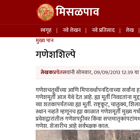
Skip to main content
मिसळपाव
Main navigation
स्वगृह
नवे लेखन
नवे प्रतिसाद
लेख
मुख्य पान
गणेशशिल्पे
लेखक
प्रचेतस
यांनी सोमवार, 09/09/2013 12:39 या 
गणेशचतुर्थीच्या आणि मिपावर्धापनदिनाच्या सर्वांना ह
गणेशमूर्ती आज येथे देत आहे. ह्या मूर्ती निवडतांना
व्या शतकापर्यंतच्या ह्या मूर्ती. राष्ट्रकूट, चालुक्य,
स्थान नव्हते म्हणूनच ह्या काळात गणेशमूर्ती मुख्य गर्भ
प्रवेशद्वारांतील गणेशपट्टीवर किंवा सप्तमातृकांपटा
गणेश. शेजारीच आहे सर्वभक्षक काल.