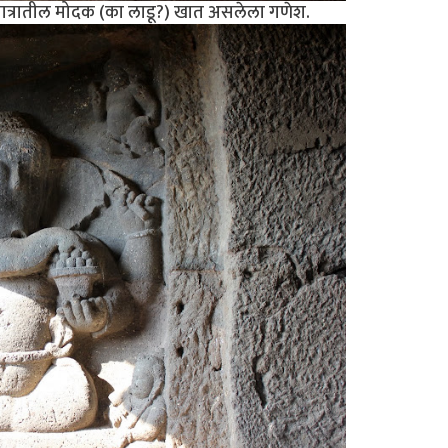
पात्रातील मोदक (का लाडू?) खात असलेला गणेश.