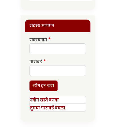
सदस्य आगमन
सदस्यनाम
पासवर्ड
लॉग इन करा
नवीन खाते बनवा
तुमचा पासवर्ड बदला.