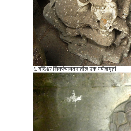
६. गोंदेश्वर शिवपंचायतनातील एक गणेशमूर्ती