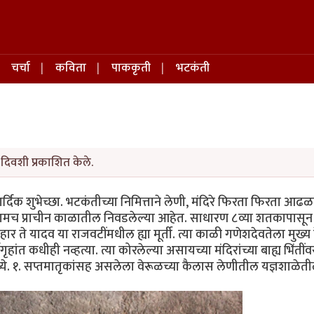
चर्चा
कविता
पाककृती
भटकंती
दिवशी प्रकाशित केले.
ार्दिक शुभेच्छा. भटकंतीच्या निमित्ताने लेणी, मंदिरे फिरता फिरता आढळ
 मुद्दामच प्राचीन काळातील निवडलेल्या आहेत. साधारण ८व्या शतकापासून 
 शिलाहार ते यादव या राजवटींमधील ह्या मूर्ती. त्या काळी गणेशदेवतेला मुख्य
गृहांत कधीही नव्हत्या. त्या कोरलेल्या असायच्या मंदिरांच्या बाह्य भिंतींव
ंमध्ये. १. सप्तमातृकांसह असलेला वेरूळच्या कैलास लेणीतील यज्ञशाळेत