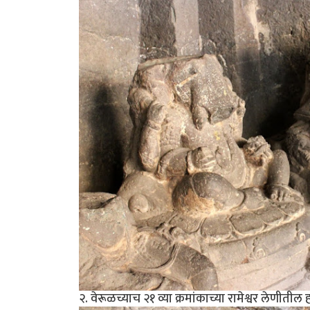
२. वेरूळच्याच २१ व्या क्रमांकाच्या रामेश्वर लेणीत