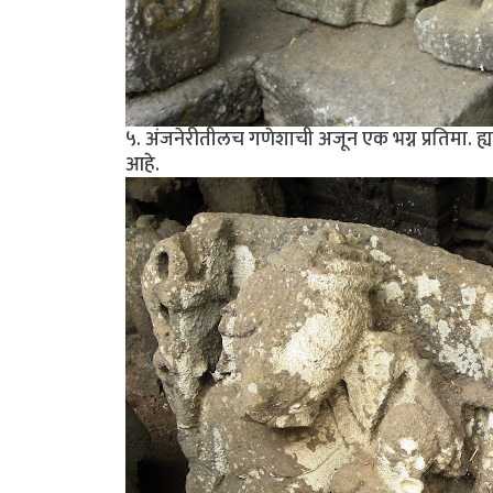
५. अंजनेरीतीलच गणेशाची अजून एक भग्न प्रतिमा. ह्या
आहे.