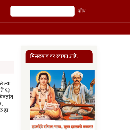
शोध
शोध
मिसळपाव वर स्वागत आहे.
लेल्या
ते १३
 देवतांत
र,
ील हा