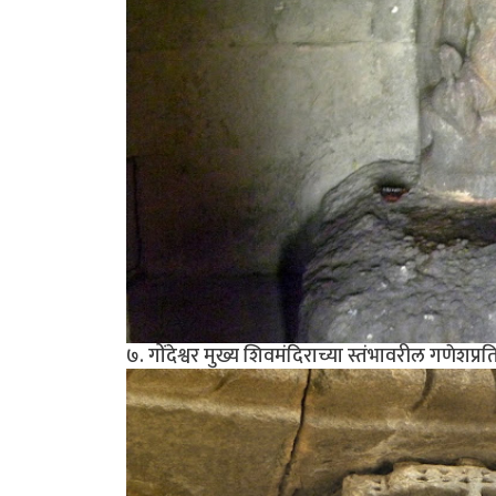
७. गोंदेश्वर मुख्य शिवमंदिराच्या स्तंभावरील गणेशप्रत