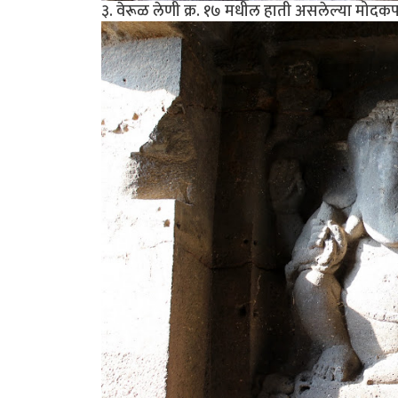
३. वेरूळ लेणी क्र. १७ मधील हाती असलेल्या मोदक