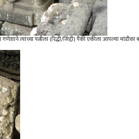
 गणेशाने त्याच्या पत्नीला (रिद्धी/सिद्दी) पैकी एकीला आपल्या मांडीवर