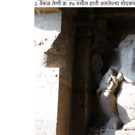
३. वेरूळ लेणी क्र. १७ मधील हाती असलेल्या मोदक