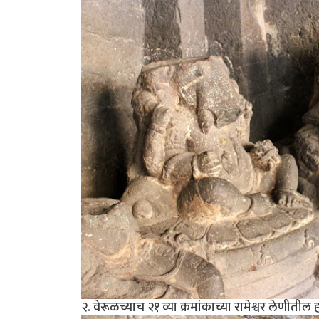
२. वेरूळच्याच २१ व्या क्रमांकाच्या रामेश्वर लेणीत