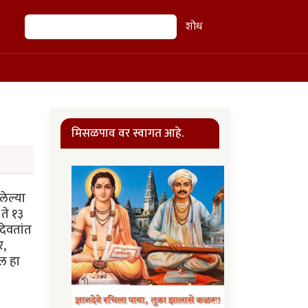
शोध
शोध
मिसळपाव वर स्वागत आहे.
लेल्या
ते १३
 देवतांत
र,
ील हा