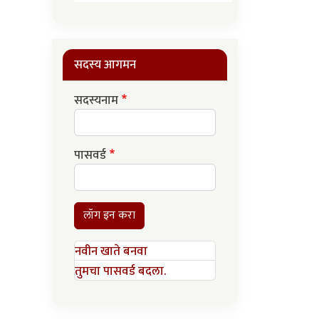
सदस्य आगमन
सदस्यनाम
पासवर्ड
लॉग इन करा
नवीन खाते बनवा
तुमचा पासवर्ड बदला.