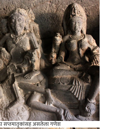
ील हा सप्तमातृकांसह असलेला गणेश