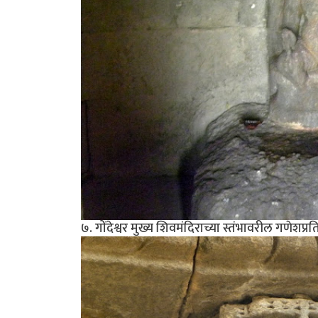
७. गोंदेश्वर मुख्य शिवमंदिराच्या स्तंभावरील गणेशप्रत