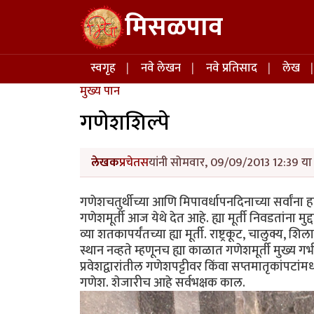
Skip to main content
मिसळपाव
Main navigation
स्वगृह
नवे लेखन
नवे प्रतिसाद
लेख
मुख्य पान
गणेशशिल्पे
लेखक
प्रचेतस
यांनी सोमवार, 09/09/2013 12:39 या 
गणेशचतुर्थीच्या आणि मिपावर्धापनदिनाच्या सर्वांना ह
गणेशमूर्ती आज येथे देत आहे. ह्या मूर्ती निवडतांना
व्या शतकापर्यंतच्या ह्या मूर्ती. राष्ट्रकूट, चालुक्य,
स्थान नव्हते म्हणूनच ह्या काळात गणेशमूर्ती मुख्य गर्भ
प्रवेशद्वारांतील गणेशपट्टीवर किंवा सप्तमातृकांपटा
गणेश. शेजारीच आहे सर्वभक्षक काल.