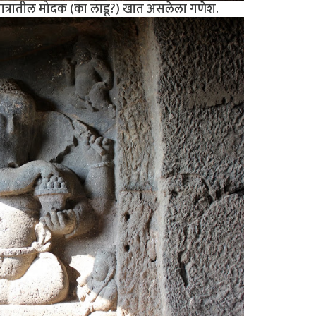
पात्रातील मोदक (का लाडू?) खात असलेला गणेश.