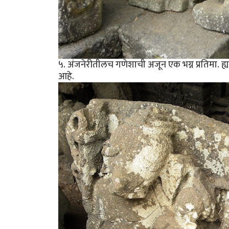
५. अंजनेरीतीलच गणेशाची अजून एक भग्न प्रतिमा. ह्या
आहे.