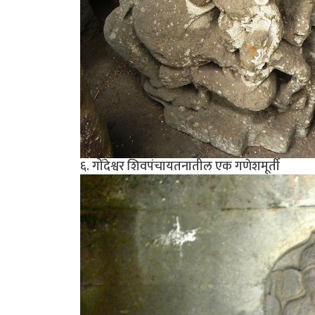
६. गोंदेश्वर शिवपंचायतनातील एक गणेशमूर्ती