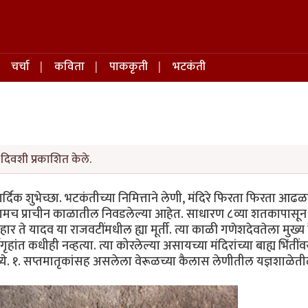
चर्चा
कविता
पाककृती
भटकंती
दिवशी प्रकाशित केले.
ार्दिक शुभेच्छा. भटकंतीच्या निमित्ताने लेणी, मंदिरे फिरता फिरता आढळ
 मुद्दामच प्राचीन काळातील निवडलेल्या आहेत. साधारण ८व्या शतकापासून 
 शिलाहार ते यादव या राजवटींमधील ह्या मूर्ती. त्या काळी गणेशदेवतेला मुख्य
गृहांत कधीही नव्हत्या. त्या कोरलेल्या असायच्या मंदिरांच्या बाह्य भिंतींव
ंमध्ये. १. सप्तमातृकांसह असलेला वेरूळच्या कैलास लेणीतील यज्ञशाळेत