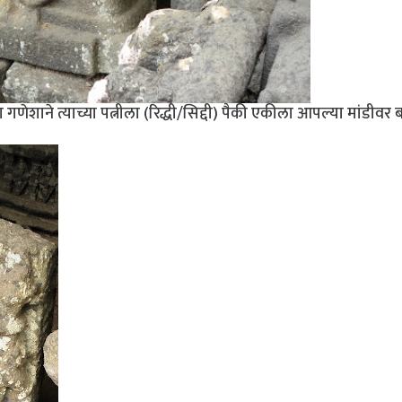
 गणेशाने त्याच्या पत्नीला (रिद्धी/सिद्दी) पैकी एकीला आपल्या मांडीवर