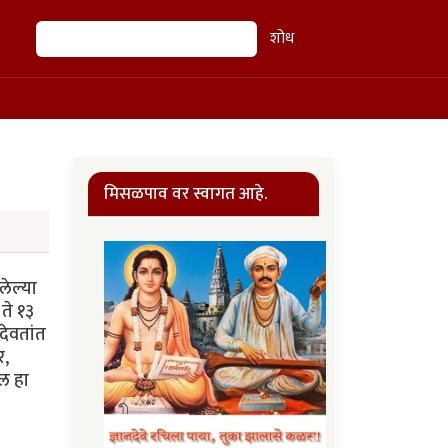
शोध
शोध
मिसळपाव वर स्वागत आहे.
लेल्या
ते १३
 देवतांत
र,
ील हा