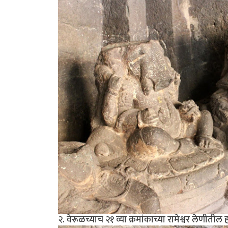
२. वेरूळच्याच २१ व्या क्रमांकाच्या रामेश्वर लेणीत