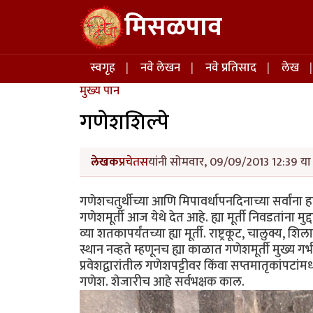
Skip to main content
मिसळपाव
Main navigation
स्वगृह
नवे लेखन
नवे प्रतिसाद
लेख
मुख्य पान
गणेशशिल्पे
लेखक
प्रचेतस
यांनी सोमवार, 09/09/2013 12:39 या 
गणेशचतुर्थीच्या आणि मिपावर्धापनदिनाच्या सर्वांना ह
गणेशमूर्ती आज येथे देत आहे. ह्या मूर्ती निवडतांना
व्या शतकापर्यंतच्या ह्या मूर्ती. राष्ट्रकूट, चालुक्य,
स्थान नव्हते म्हणूनच ह्या काळात गणेशमूर्ती मुख्य गर्भ
प्रवेशद्वारांतील गणेशपट्टीवर किंवा सप्तमातृकांपटा
गणेश. शेजारीच आहे सर्वभक्षक काल.