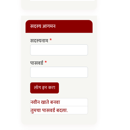
सदस्य आगमन
सदस्यनाम
पासवर्ड
लॉग इन करा
नवीन खाते बनवा
तुमचा पासवर्ड बदला.