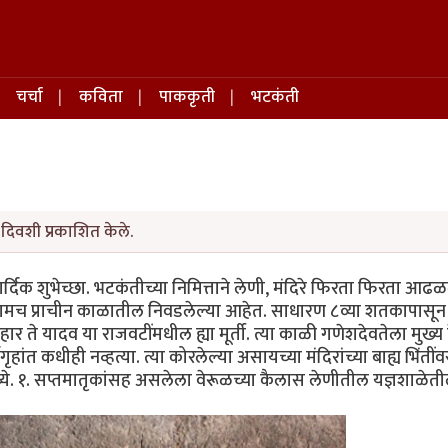
चर्चा
कविता
पाककृती
भटकंती
दिवशी प्रकाशित केले.
ार्दिक शुभेच्छा. भटकंतीच्या निमित्ताने लेणी, मंदिरे फिरता फिरता आढळ
 मुद्दामच प्राचीन काळातील निवडलेल्या आहेत. साधारण ८व्या शतकापासून 
 शिलाहार ते यादव या राजवटींमधील ह्या मूर्ती. त्या काळी गणेशदेवतेला मुख्य
गृहांत कधीही नव्हत्या. त्या कोरलेल्या असायच्या मंदिरांच्या बाह्य भिंतींव
ंमध्ये. १. सप्तमातृकांसह असलेला वेरूळच्या कैलास लेणीतील यज्ञशाळेत