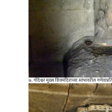
७. गोंदेश्वर मुख्य शिवमंदिराच्या स्तंभावरील गणेशप्रत