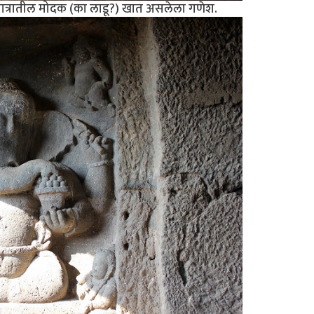
पात्रातील मोदक (का लाडू?) खात असलेला गणेश.