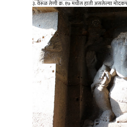
३. वेरूळ लेणी क्र. १७ मधील हाती असलेल्या मोदक