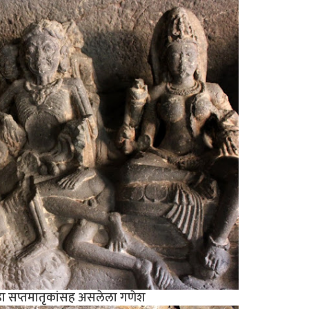
ील हा सप्तमातृकांसह असलेला गणेश