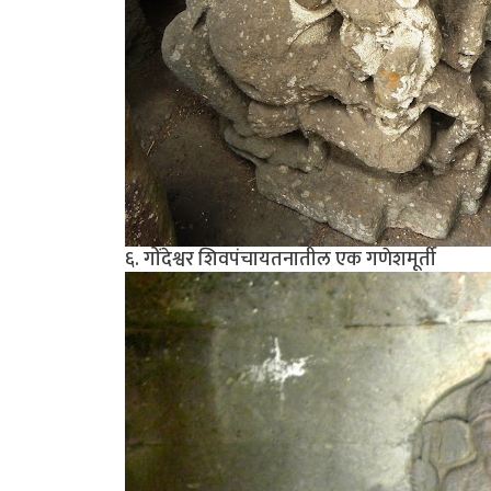
६. गोंदेश्वर शिवपंचायतनातील एक गणेशमूर्ती