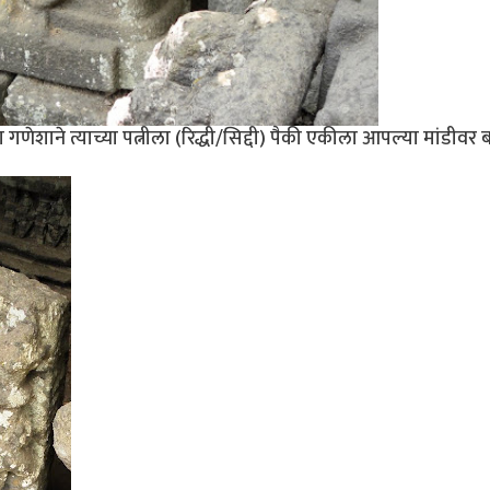
 गणेशाने त्याच्या पत्नीला (रिद्धी/सिद्दी) पैकी एकीला आपल्या मांडीवर