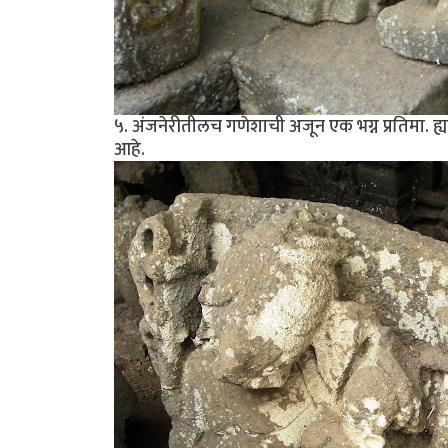
५. अंजनेरीतीलच गणेशाची अजून एक भग्न प्रतिमा. ह्या
आहे.