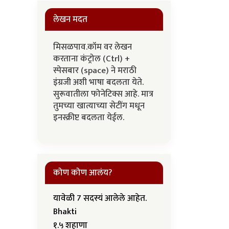
लेखन मदत
मिसळपाव.कॉम वर लेखन
करताना कंट्रोल (Ctrl) +
स्पेसबार (space) ने मराठी
इंग्रजी अशी भाषा बदलता येते.
सुरूवातीला फोनेटिक्स आहे. मात्र
तुमच्या खात्याच्या सेटींग मधून
इनस्क्रीप्ट बदलता येईल.
कोण कोण आलंय?
यावेळी 7 सदस्यं आलेले आहेत.
Bhakti
१.५ शहाणा