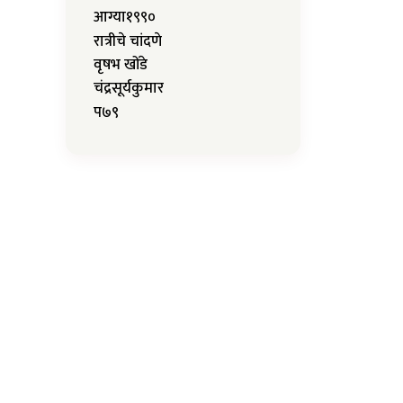
आग्या१९९०
रात्रीचे चांदणे
वृषभ खोंडे
चंद्रसूर्यकुमार
प७९