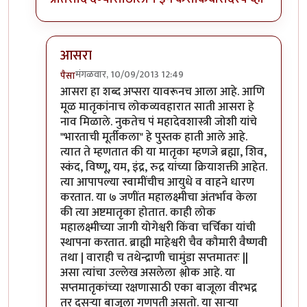
आसरा
मंगळवार, 10/09/2013 12:49
पैसा
In reply to
सातीआसरा ह्या
by
प्रचेतस
आसरा हा शब्द अप्सरा यावरूनच आला आहे. आणि
मूळ मातृकांनाच लोकव्यवहारात साती आसरा हे
नाव मिळाले. नुकतेच पं महादेवशास्त्री जोशी यांचे
"भारताची मूर्तीकला" हे पुस्तक हाती आले आहे.
त्यात ते म्हणतात की या मातृका म्हणजे ब्रह्मा, शिव,
स्कंद, विष्णू, यम, इंद्र, रुद्र यांच्या क्रियाशक्ती आहेत.
त्या आपापल्या स्वामींचीच आयुधे व वाहने धारण
करतात. या ७ जणींत महालक्ष्मीचा अंतर्भाव केला
की त्या अष्टमातृका होतात. काही लोक
महालक्ष्मीच्या जागी योगेश्वरी किंवा चर्चिका यांची
स्थापना करतात. ब्राह्मी माहेश्वरी चैव कौमारी वैष्णवी
तथा | वाराही च तथेन्द्राणी चामुंडा सप्तमातरः ||
असा त्यांचा उल्लेख असलेला श्लोक आहे. या
सप्तमातृकांच्या रक्षणासाठी एका बाजूला वीरभद्र
तर दुसर्‍या बाजूला गणपती असतो. या सार्‍या