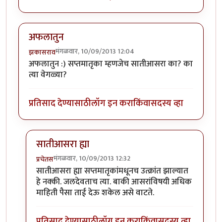
अफलातुन
मंगळवार, 10/09/2013 12:04
झकासराव
अफलातुन :) सप्तमातृका म्हणजेच सातीआसरा का? का
त्या वेगळ्या?
प्रतिसाद देण्यासाठी
लॉग इन करा
किंवा
सदस्य व्हा
सातीआसरा ह्या
मंगळवार, 10/09/2013 12:32
प्रचेतस
In reply to
अफलातुन
by
झकासराव
सातीआसरा ह्या सप्तमातृकांमधूनच उत्क्रांत झाल्यात
हे नक्की. जलदेवताच त्या. बाकी आसरांविषयी अधिक
माहिती पैसा ताई देऊ शकेल असे वाटते.
प्रतिसाद देण्यासाठी
लॉग इन करा
किंवा
सदस्य व्हा