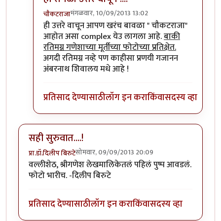
मंगळवार, 10/09/2013 13:02
चौकटराजा
In reply to
काही उत्तरे
by
प्रचेतस
ही उत्तरे वाचून आपण खरंच बावळा " चौकटराजा"
आहोत असा complex येउ लागला आहे.
बाकी
रतिमग्न गणेशाच्या मूर्तीच्या फोटोच्या प्रतिक्षेत.
अगदी रतिमग्न नव्हे पण काहीसा प्रणयी गजानन
अंबरनाथ शिवालय मधे आहे !
प्रतिसाद देण्यासाठी
लॉग इन करा
किंवा
सदस्य व्हा
सही सुरुवात....!
सोमवार, 09/09/2013 20:09
प्रा.डॉ.दिलीप बिरुटे
वल्लीशेठ, श्रीगणेश लेखमालिकेतलं पहिलं पुष्प आवडलं.
फोटो भारीच. -दिलीप बिरुटे
प्रतिसाद देण्यासाठी
लॉग इन करा
किंवा
सदस्य व्हा