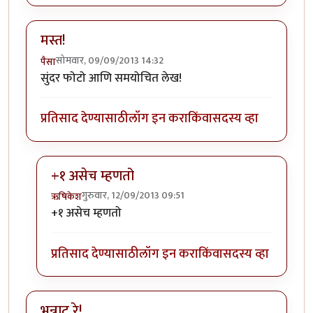
मस्त!
सोमवार, 09/09/2013 14:32
पैसा
सुंदर फोटो आणि समयोचित लेख!
प्रतिसाद देण्यासाठी
लॉग इन करा
किंवा
सदस्य व्हा
+१ असेच म्हणतो
गुरुवार, 12/09/2013 09:51
ऋषिकेश
In reply to
मस्त!
by
पैसा
+१ असेच म्हणतो
प्रतिसाद देण्यासाठी
लॉग इन करा
किंवा
सदस्य व्हा
भन्नाट रे!