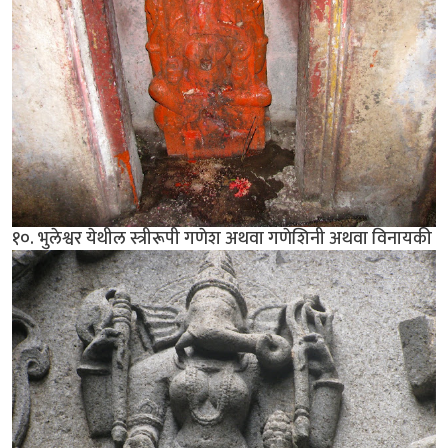
१०. भुलेश्वर येथील स्त्रीरूपी गणेश अथवा गणेशिनी अथवा विनायकी