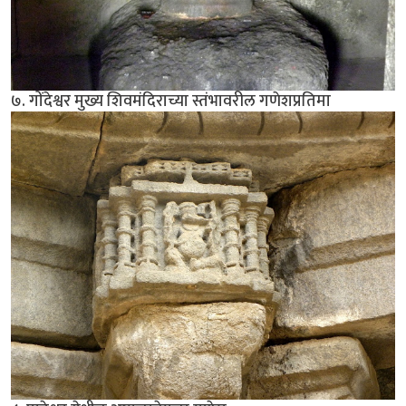
७. गोंदेश्वर मुख्य शिवमंदिराच्या स्तंभावरील गणेशप्रतिमा