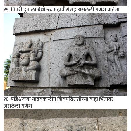
१५. पिंपरी दुमाला येथीलच महावीरांसह असलेली गणेश प्रतिमा
१६. पांडेश्वरच्या यादवकालीन शिवमंदिरातीच्या बाह्य भिंतीवर
असलेला गणेश