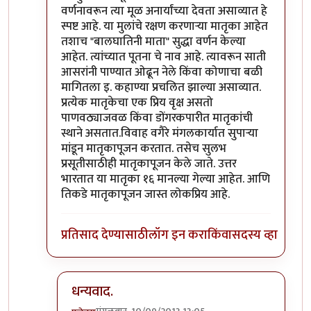
वर्णनावरून त्या मूळ अनार्यांच्या देवता असाव्यात हे
स्पष्ट आहे. या मुलांचे रक्षण करणार्‍या मातृका आहेत
तशाच "बालघातिनी माता" सुद्धा वर्णन केल्या
आहेत. त्यांच्यात पूतना चे नाव आहे. त्यावरून साती
आसरांनी पाण्यात ओढून नेले किंवा कोणाचा बळी
मागितला इ. कहाण्या प्रचलित झाल्या असाव्यात.
प्रत्येक मातृकेचा एक प्रिय वृक्ष असतो
पाणवठ्याजवळ किंवा डोंगरकपारीत मातृकांची
स्थाने असतात.विवाह वगैरे मंगलकार्यात सुपार्‍या
मांडून मातृकापूजन करतात. तसेच सुलभ
प्रसूतीसाठीही मातृकापूजन केले जाते. उत्तर
भारतात या मातृका १६ मानल्या गेल्या आहेत. आणि
तिकडे मातृकापूजन जास्त लोकप्रिय आहे.
प्रतिसाद देण्यासाठी
लॉग इन करा
किंवा
सदस्य व्हा
धन्यवाद.