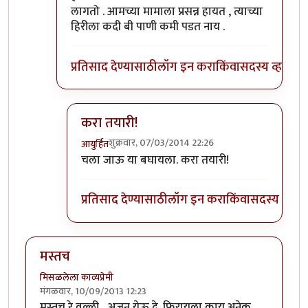
लागतो . आमच्या मामाला प्रसन्न हायत , त्याच्या
हिरीला कदी बी पाणी कमी पडत नाय .
प्रतिसाद देण्यासाठी
लॉग इन करा
किंवा
सदस्य व्हा
करा तयारी!
शुक्रवार, 07/03/2014 22:26
आयुर्हित
In reply to
आसरा कंदी बगितल्यात का ?
by
जेपी
चला जाऊ या बघायला. करा तयारी!
प्रतिसाद देण्यासाठी
लॉग इन करा
किंवा
सदस्य व्हा
मस्तच
मिसळलेला काव्यप्रेमी
मंगळवार, 10/09/2013 12:23
मस्तच रे वल्ली... अजुन येऊ दे. फिरायला काय अनेक