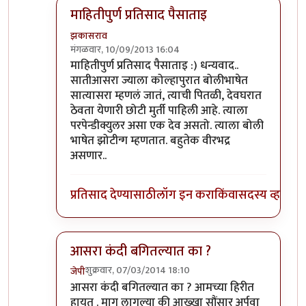
माहितीपुर्ण प्रतिसाद पैसाताइ
झकासराव
मंगळवार, 10/09/2013 16:04
In reply to
आसरा
by
पैसा
माहितीपुर्ण प्रतिसाद पैसाताइ :) धन्यवाद..
सातीआसरा ज्याला कोल्हापुरात बोलीभाषेत
सात्यासरा म्हणलं जातं, त्याची पितळी, देवघरात
ठेवता येणारी छोटी मुर्ती पाहिली आहे. त्याला
परपेन्डीक्युलर असा एक देव असतो. त्याला बोली
भाषेत झोटीन्ग म्हणतात. बहुतेक वीरभद्र
असणार..
प्रतिसाद देण्यासाठी
लॉग इन करा
किंवा
सदस्य व्हा
आसरा कंदी बगितल्यात का ?
शुक्रवार, 07/03/2014 18:10
जेपी
In reply to
आसरा
by
पैसा
आसरा कंदी बगितल्यात का ? आमच्या हिरीत
हायत . माग लागल्या की आख्खा सौंसार अर्पवा