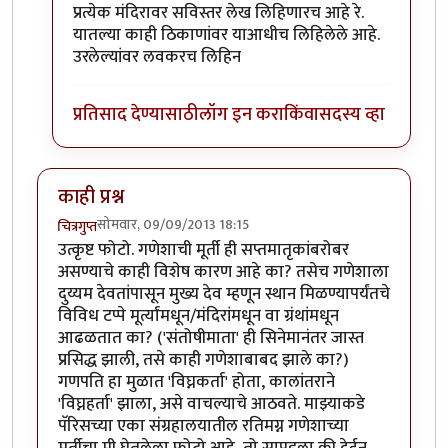
In reply to
आयला कुठुन कुठुन शोधुन मिळवले
by
मृत्युन्जय
प्रत्येक मंदिरावर सविस्तर लेख लिहिणारच आहे रे.
यातल्या काही ठिकाणांवर याआधीच लिहिलेले आहे.
उरलेल्यांवर लवकरच लिहिन
प्रतिसाद देण्यासाठी
लॉग इन करा
किंवा
सदस्य व्हा
काही प्रश्न
सोमवार, 09/09/2013 18:15
चित्रगुप्त
उत्कृष्ट फोटो. गणेशाची मूर्ती ही सप्तमातृकांबरोबर
असण्याचे काही विशेष कारण आहे का? तसेच गणेशाला
दुय्यम देवतांपासून मुख्य देव म्हणून स्थान मिळण्यापर्यंतचे
विविध टप्पे मूर्त्यांमधून/मंदिरांमधून वा ग्रंथांमधून
आढळतात का? ('संतोषीमाता' ही सिनेमानंतर जास्त
प्रसिद्ध झाली, तसे काही गणेशाबाबद झाले का?)
गणपति हा मुळात 'विघ्नकर्ता' होता, कालांतराने
'विघ्नहर्ता' झाला, असे वाचल्याचे आठवते. माझ्याकडे
पॅरिसच्या एका संग्रहालयातील रतिमग्न गणेशाच्या