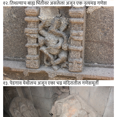
१२. तिथल्याच बाह्य भिंतीवर असलेला अजून एक नृत्यमग्न गणेश
१३. पेडगाव येथीलच अजून एका भग्न मंदिरातील गणेशमूर्ती