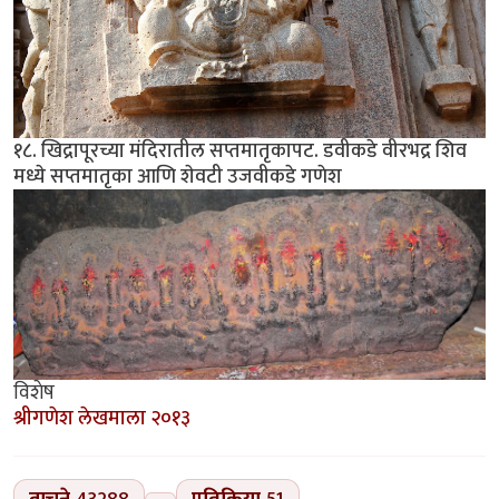
१८. खिद्रापूरच्या मंदिरातील सप्तमातृकापट. डवीकडे वीरभद्र शिव
मध्ये सप्तमातृका आणि शेवटी उजवीकडे गणेश
विशेष
श्रीगणेश लेखमाला २०१३