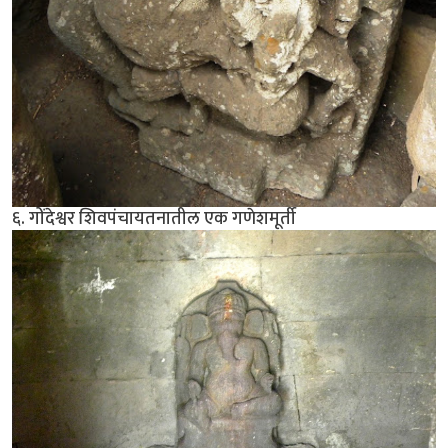
६. गोंदेश्वर शिवपंचायतनातील एक गणेशमूर्ती