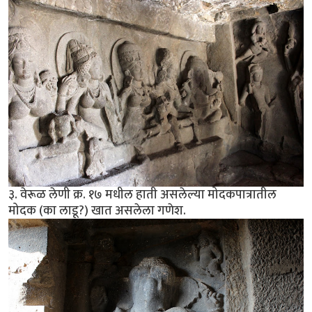
३. वेरूळ लेणी क्र. १७ मधील हाती असलेल्या मोदकपात्रातील
मोदक (का लाडू?) खात असलेला गणेश.