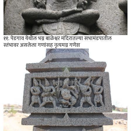
११. पेडगाव येथील भग्न बाळेश्वर मंदिरातल्या सभामंडपातील
स्तंभावर असलेला गणांसह नृत्यमग्न गणेश