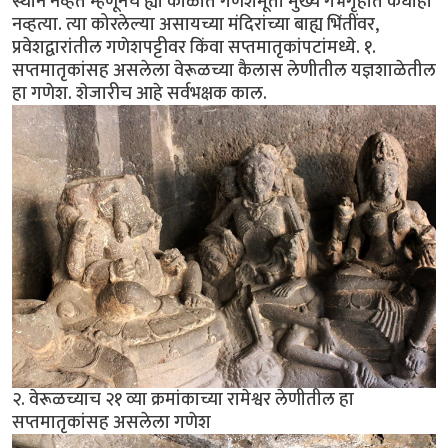
स्थान नव्हते म्हणूनच ह्या काळात गणेशमूर्ती मुख्य गर्भगृहांत कधीही
नव्हत्या. त्या कोरलेल्या असायच्या मंदिरांच्या बाह्य भिंतींवर,
प्रवेशद्वारांतील गणेशपट्टीवर किंवा सप्तमातृकांपटांमध्ये. १.
सप्तमातृकांसह असलेला वेरूळच्या कैलास लेणीतील यज्ञशाळेतील
हा गणेश. शेजारीच आहे सर्वभक्षक काल.
२. वेरूळच्याच २१ व्या क्रमांकाच्या रामेश्वर लेणीतील हा
सप्तमातृकांसह असलेला गणेश