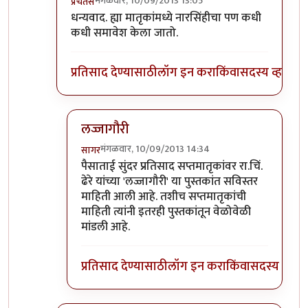
मंगळवार, 10/09/2013 13:05
प्रचेतस
In reply to
आसरा
by
पैसा
धन्यवाद. ह्या मातृकांमध्ये नारसिंहीचा पण कधी
कधी समावेश केला जातो.
प्रतिसाद देण्यासाठी
लॉग इन करा
किंवा
सदस्य व्हा
लज्जागौरी
मंगळवार, 10/09/2013 14:34
सागर
In reply to
धन्यवाद.
by
प्रचेतस
पैसाताई सुंदर प्रतिसाद सप्तमातृकांवर रा.चिं.
ढेरे यांच्या 'लज्जागौरी' या पुस्तकांत सविस्तर
माहिती आली आहे. तशीच सप्तमातृकांची
माहिती त्यांनी इतरही पुस्तकांतून वेळोवेळी
मांडली आहे.
प्रतिसाद देण्यासाठी
लॉग इन करा
किंवा
सदस्य व्हा