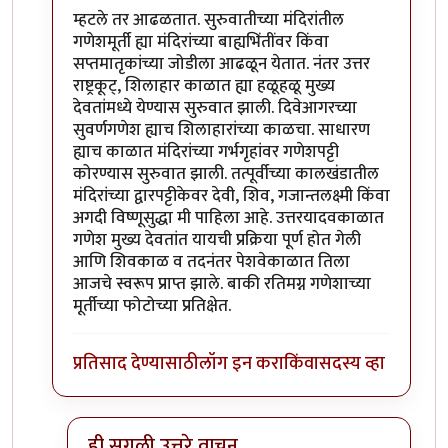
म्हटले तर आढळतात. सुरुवातीच्या मंदिरांतील
गणेशमूर्ती ह्या मंदिरांच्या बाह्यभिंतींवर किंवा
सप्तमातृकांच्या जोडीला आढळून येतात. नंतर उत्तर
राष्ट्रकूट्, शिलाहार काळात ह्या हळूहळू मुख्य
देवतांमध्ये येण्यास सुरुवात झाली. दिवेआगरच्या
सुवर्णगणेश ह्याच शिलाहारांच्या काळचा. साधारण
ह्याच काळात मंदिरांच्या गर्भगृहांवर गणेशपट्टी
कोरण्यास सुरुवात झाली. तत्पूर्वीच्या कालखंडातील
मंदिरांच्या द्वारपट्टीकेवर देवी, शिव, गजान्तलक्ष्मी किंवा
अगदी विष्णूसुद्धा मी पाहिला आहे. उत्तरयादवकाळात
गणेश मुख्य देवतांत यायची प्रक्रिया पूर्ण होत गेली
आणि शिवकाळ व तदनंतर पेशवेकाळात तिला
आजचे स्वरूप प्राप्त झाले. बाकी रतिमग्न गणेशाच्या
मूर्तीच्या फोटोच्या प्रतिक्षेत.
प्रतिसाद देण्यासाठी
लॉग इन करा
किंवा
सदस्य व्हा
ही सगळी उत्तरे वाचून ....