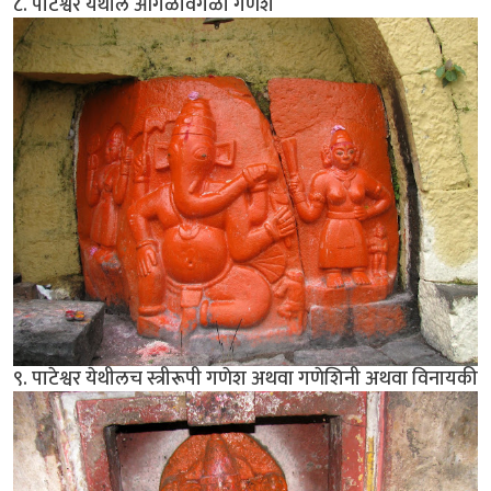
८. पाटेश्वर येथील आगळावेगळा गणेश
९. पाटेश्वर येथीलच स्त्रीरूपी गणेश अथवा गणेशिनी अथवा विनायकी