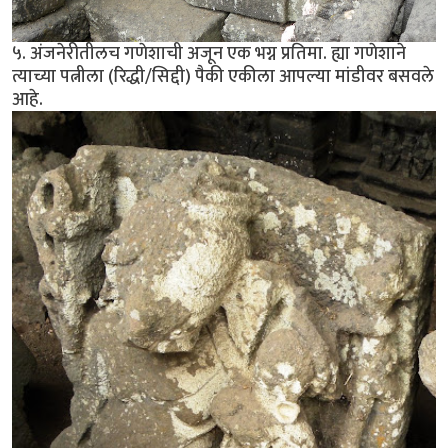
५. अंजनेरीतीलच गणेशाची अजून एक भग्न प्रतिमा. ह्या गणेशाने
त्याच्या पत्नीला (रिद्धी/सिद्दी) पैकी एकीला आपल्या मांडीवर बसवले
आहे.