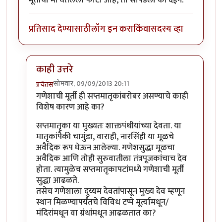
मूर्तीचा मी घेतलेला फोटो आहे, तो सापडला की देईन.
प्रतिसाद देण्यासाठी
लॉग इन करा
किंवा
सदस्य व्हा
काही उत्तरे
सोमवार, 09/09/2013 20:11
प्रचेतस
In reply to
काही प्रश्न
by
चित्रगुप्त
गणेशाची मूर्ती ही सप्तमातृकांबरोबर असण्याचे काही
विशेष कारण आहे का?
सप्तमातृका या मुख्यतः शाक्तपंथीयांच्या देवता. या
मातृकांपैकी चामुंडा, वाराही, नारसिंही या मूळचे
अवैदिक रूप घेऊन आलेल्या. गणेशसुद्धा मूळचा
अवैदिक आणि तोही सुरुवातीला तंत्रपूजकांचाच देव
होता. त्यामुळेच सप्तमातृकापटांमध्ये गणेशाची मूर्ती
सुद्धा आढळते.
तसेच गणेशाला दुय्यम देवतांपासून मुख्य देव म्हणून
स्थान मिळण्यापर्यंतचे विविध टप्पे मूर्त्यांमधून/
मंदिरांमधून वा ग्रंथांमधून आढळतात का?