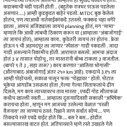
निघण्याच्या तयारीने आलेल्या आम्हाला हा सुखद धक्काच होता.
कडाक्याची थंडी पडली होती .. (बहुतेक रात्रभर पाऊस पडलेला
असणार.....) आम्ही कुडकुडत बाहेर पडलो. MTDC बुक केलेलं
होतंच, पण त्याआधी नातेवाईकांकडे उतरलो. फक्कड चहा वगेरे
झाला , आमचं अजिंठ्याला जायचं planning होतं, मग "मामा"
म्हणाले कि आधी लांबची ठिकाण करून या (आम्हाला "अंबाजोगाई"
ला जायचं होतं), आम्हाला काय.. कुठेतरी जायचं तर होतंच . फ्रेश
होऊन ९ ची अहमदपूर ला जाणार "स्पेशल" गाडी पकडली . जादा
गाडी असल्याने रिकामीच होती. आरामात बसलो. आमचा अंदाज
होतं ३ ४ तासात पोहोचू , तर मास्तरांनी बॉम्ब टाकला ३ वाजतील.
(बापरे ९ ते ३ , सहा तास? ) काय करणार "आलिया भोगासी"
(औरंगाबाद-अंबाजोगाई अंतर २५० km आहे). एकदाचे ३.१५ ला
आम्ही पोहोचलो, सकाळ पासून फक्त "पोह्यावर " होतो. पोटात
भूकेचा आगडोंब उसळला होता ,गेल्या गेल्या सिताफलांचे ढीग
दिसले, मग काय त्याच्यावरच ताव मारला , एवढी गोड सीताफळं
कधीच खाल्ली नवती.... आम्हाला दुसऱ्यादिवशी सकाळी "अभिषेक"
करायचा होता , म्हणून मग आजच्या उरलेल्या वेळात "परळी
वैजनाथ" ला जाण्याचं ठरलं. रिक्षाने जाण सर्वात सोप्पं.... पण
तिकडचे रस्ते एवढे वाईट होते कि.... बस रे बस... होडीत
बसल्यासारखं वाटत होतं. अतिपाव्साने म्हणे रस्ते उखडले गेले