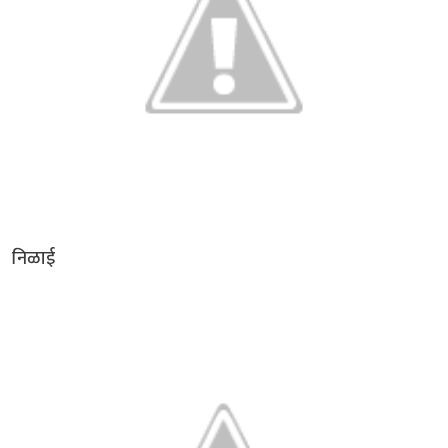
निळाई