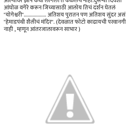
आल्यावर झोप कधी लागली ते कळलंच नाही.दुसऱ्या दिवशी
आंघोळ वगेरे करून जिच्यासाठी आलोय तिचं दर्शन घेतलं
"योगेश्वरी".................. अतिशय पुरातन पण अतिशय सुंदर असं
"हेमाडपंथी शैलीचं मंदिर". (देवळात फोटो काढायची परवानगी
नाही , म्हणून आंतरजालावरून साभार )