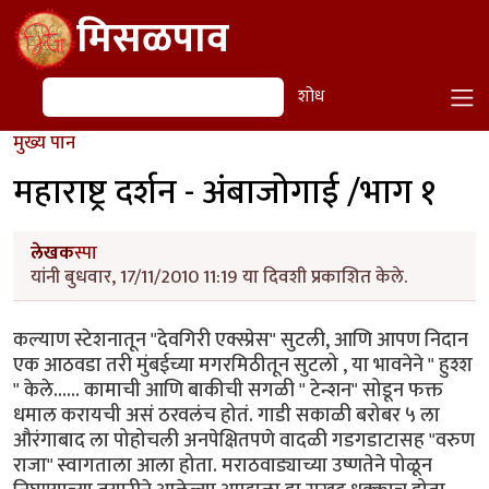
Skip to main content
मिसळपाव
शोध
शोध
मुख्य पान
महाराष्ट्र दर्शन - अंबाजोगाई /भाग १
लेखक
स्पा
यांनी बुधवार, 17/11/2010 11:19 या दिवशी प्रकाशित केले.
कल्याण स्टेशनातून "देवगिरी एक्स्प्रेस" सुटली, आणि आपण निदान
एक आठवडा तरी मुंबईच्या मगरमिठीतून सुटलो , या भावनेने " हुश्श
" केले...... कामाची आणि बाकीची सगळी " टेन्शन" सोडून फक्त
धमाल करायची असं ठरवलंच होतं. गाडी सकाळी बरोबर ५ ला
औरंगाबाद ला पोहोचली अनपेक्षितपणे वादळी गडगडाटासह "वरुण
राजा" स्वागताला आला होता. मराठवाड्याच्या उष्णतेने पोळून