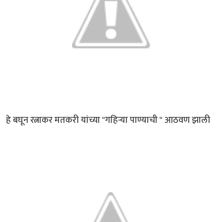
हे बघून रत्नाकर मतकरी यांच्या "गहिऱ्या पाण्याची " आठवण झाली