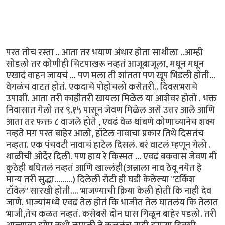
परत तोच रस्ता .. आता तर भयाण अंधार होता साथीला ..आम्ही
सोडलो तर कोणीही चिटपाखरू नव्हतं आजूबाजूला, मधून मधून
एखादं वाहन जायचं ... पण मला ती शांतता पण खूप भिडली होती...
वेगळंच वाटत होतं. एकदाचे पोहोचलो कसेतरी.. दिवसभराचे
उपाशी. आता तरी काहीतरी खायला मिळेल या आशेवर होतो . भक्त
निवासात गेलो तर ९.१५ पासून जेवण मिळेल असे उत्तर आले आणि
आता तर फक्त ८ वाजले होते , एवढं वेळ थांबणे कोणाच्यानेच शक्य
नव्हते मग परत बाहेर आलो, हॉटेल नावाचा प्रकार तिथे दिसतंच
नव्हता. एक पंचवटी नावाचं हाटेल दिसलं. बरं वाटलं म्हणून गेलो .
थाळीची ओर्देर दिली. पण हाय रे किस्मत ... एवढं बकवास जेवण मी
कुठेही बघितलं नव्हतं आणि खाल्लंही(अन्नाला नाव ठेवू नयेत हे
मान्य तरी सुद्धा.........) दिलेली रोटी ही घडी केलेल्या "टर्किश
टॉवेल" सारखी होती.... भाजण्याची क्रिया केली होती कि नाही देव
जाणे. भाज्यांमध्ये एवढं तेल होतं कि भाजीत तेल घातलंय कि तेलात
भाजी,तेच कळत नव्हतं. कसेबसे दोन घास गिळून बाहेर पडलो. तरी