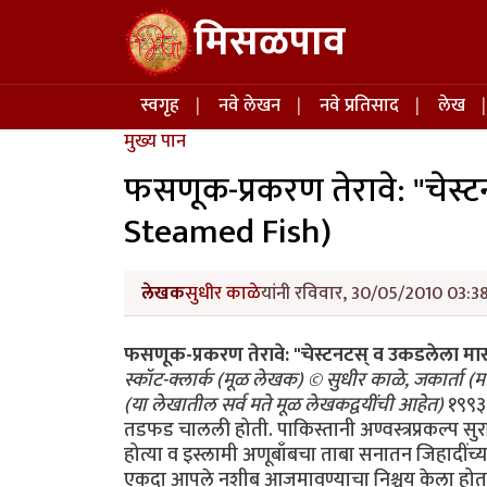
Skip to main content
मिसळपाव
Main navigation
स्वगृह
नवे लेखन
नवे प्रतिसाद
लेख
मुख्य पान
फसणूक-प्रकरण तेरावे: "चेस
Steamed Fish)
लेखक
सुधीर काळे
यांनी रविवार, 30/05/2010 03:38
फसणूक-प्रकरण तेरावे: "चेस्टनटस् व उकडलेला 
स्कॉट-क्लार्क (मूळ लेखक) © सुधीर काळे, जकार्ता (मर
(या लेखातील सर्व मते मूळ लेखकद्वयींची आहेत)
१९९३ च्या शरदऋतूत पुन्हा एक निवडणूक तोंडावर आलेली असताना पाकिस्तानची तडफड चालली होती. पाकिस्तानी अण्वस्त्रप्रकल्प सुरक्षित हातात नव्हता व तिथल्या प्रक्षोभक पाकिस्तानी प्रवृत्ती उफाळून वर येत होत्या व इस्लामी अणूबाँबचा ताबा सनातन जिहादींच्या धर्मगुरूंकडे/मौलवींकडे द्यावा अशी मागणी करीत होत्या. बेनझीरनी पुन्हा एकदा आपले नशीब आजमावण्याचा निश्चय केला होता व त्या पंतप्रधानपदाच्या निवडणुकीच्या रिंगणात उतरल्या होत्या आणि त्यांनी उन्हाळ्यापासूनच प्रचारही सुरू केला. त्याच वेळी World Trade Center मध्ये फेब्रूवारीमध्ये स्फोट घडवून आणलेल्या रामझी युसेफ याने बेनझीरना मारायची ९०,००० डॉलर्सची सुपारी 'सिपाह-ए-सहाबा' (SSP) या श्रीमंत जमीनदार शियाधर्मियांना शह देण्यासाठी झियांनी निर्मिलेल्या संस्थेतर्फे घेऊन