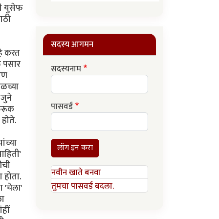
सदस्य आगमन
सदस्यनाम
पासवर्ड
लॉग इन करा
नवीन खाते बनवा
तुमचा पासवर्ड बदला.