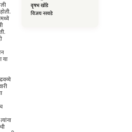
वृषभ खोंडे
विजय नरवडे