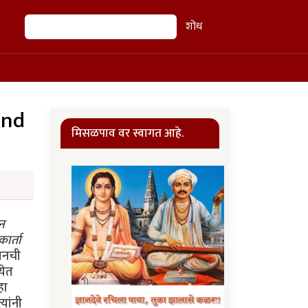
शोध
शोध
and
मिसळपाव वर स्वागत आहे.
ीन
ार्ता
र व्यापाराबद्दल काळ्जी वाटू लागली व त्यांनी ही गोष्ट त्यांचे नवे लष्करप्रमुख ज. ककर यांच्याकडे काढली. त्यांनी कानावर हात ठेवले! पण त्यांनी बेनझीरबाईंना संपूर्ण कहूताच्याभोवती लष्कराचे नियंत्रण ठेवायची (कावेबाज) सूचना केली. त्यांनी या कामाच्या नेतृत्वपदी ख्वाजा झियाउद्दिनचे नांव सुचविले जो बेग व गुल यांच्या कंपूतला व बेनझीरबाईंच्या विरोधात होता, पण त्यांना ते कळले नाहीं. १९९३ च्या हिवाळ्यात विश्वासाने लष्कराला जे हवे होते ते दिल्याबद्दल बेनझीरबाईंना (त्यांच्या नकळत) अण्वस्त्रप्रसाराच्या कामात थेट गुंतवले गेले. याची सुरुवात खानसाहेबांच्या एका आपणहून केलेल्या फोनने झाली. नेहमी थे