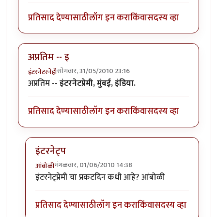
प्रतिसाद देण्यासाठी
लॉग इन करा
किंवा
सदस्य व्हा
अप्रतिम -- इ
सोमवार, 31/05/2010 23:16
इंटरनेटस्नेही
अप्रतिम --
इंटरनेटप्रेमी, मुंबई, इंडिया.
प्रतिसाद देण्यासाठी
लॉग इन करा
किंवा
सदस्य व्हा
इंटरनेट्प
मंगळवार, 01/06/2010 14:38
आंबोळी
In reply to
अप्रतिम -- इ
by
इंटरनेटस्नेही
इंटरनेट्प्रेमी चा प्रकटदिन कधी आहे? आंबोळी
प्रतिसाद देण्यासाठी
लॉग इन करा
किंवा
सदस्य व्हा