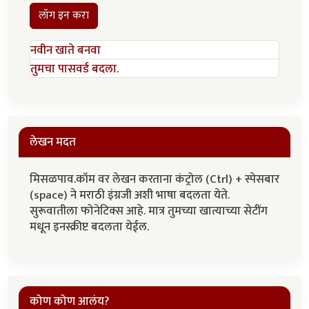
लॉग इन करा
नवीन खाते बनवा
तुमचा पासवर्ड बदला.
लेखन मदत
मिसळपाव.कॉम वर लेखन करताना कंट्रोल (Ctrl) + स्पेसबार
(space) ने मराठी इंग्रजी अशी भाषा बदलता येते.
सुरूवातीला फोनेटिक्स आहे. मात्र तुमच्या खात्याच्या सेटींग
मधून इनस्क्रीप्ट बदलता येईल.
कोण कोण आलंय?