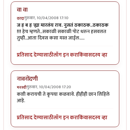
वा वा
गुरुवार, 10/04/2008 17:10
वरदा
ज ह ब ह र्‍ह्या मारलंय राव. नुसतं ठकाठक..ठकाठक
!!!
हेच म्हणते...सकाळी सकाळी पोट धरुन हसवलत
तुम्ही...आता दिवस कसा मस्त जाईल......
प्रतिसाद देण्यासाठी
लॉग इन करा
किंवा
सदस्य व्हा
नावनोंदणी
गुरुवार, 10/04/2008 17:20
मनस्वी
कशी करायची ते कृपया कळवावे. हीहीही छान लिहिले
आहे.
प्रतिसाद देण्यासाठी
लॉग इन करा
किंवा
सदस्य व्हा