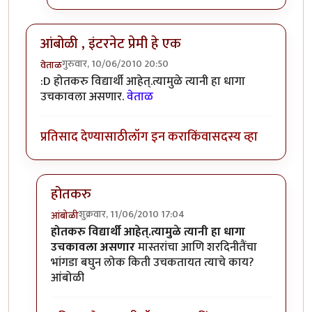
आंबोळी , इंटरनेट प्रेमी हे एक
गुरुवार, 10/06/2010 20:50
वेताळ
:D होतकरु विद्यार्थी आहेत्.त्यामुळे त्यानी हा धागा
उचकावला असणार.
वेताळ
प्रतिसाद देण्यासाठी
लॉग इन करा
किंवा
सदस्य व्हा
होतकरु
शुक्रवार, 11/06/2010 17:04
आंबोळी
In reply to
आंबोळी , इंटरनेट प्रेमी हे एक
by
वेताळ
होतकरु विद्यार्थी आहेत्.त्यामुळे त्यानी हा धागा
उचकावला असणार
मास्तरांचा आणि शरदिनीतैंचा
भांगडा बघुन लोक किती उचकतायत त्याचे काय?
आंबोळी