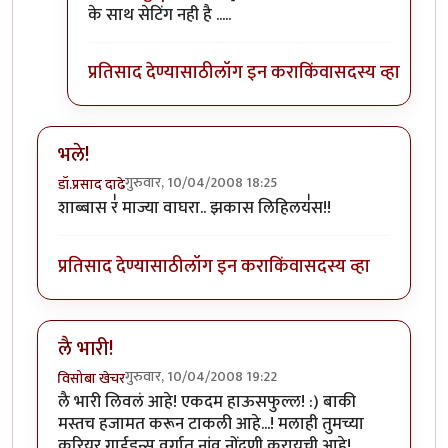
के साथ सेटिंग नही है .....
प्रतिसाद देण्यासाठी
लॉग इन करा
किंवा
सदस्य व्हा
भले!
गुरुवार, 10/04/2008 18:25
डॉ.प्रसाद दाढे
शाब्बास र॑ माज्या वाघरा.. झकास लिहिलय॑स!!
प्रतिसाद देण्यासाठी
लॉग इन करा
किंवा
सदस्य व्हा
लै भारी!
गुरुवार, 10/04/2008 19:22
विसोबा खेचर
लै भारी लिवलं आहे! एकदम हाऊसफुल्ल! :) बाकी
मस्तच हजामत करून टाकली आहे...! मलाही तुमच्या
करियर गाईडन्स वर्गात नांव नोंदणी करायची आहे!