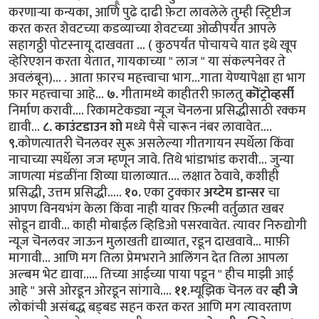
करणार्‍या कन्यका, आणि पुढे दाढी फ़ेटा लावलेले तुम्ही स्ट्रिप्टीज
करत करत शेवटच्या कडव्याच्या शेवटच्या ओळीपर्यंत आपले
सहागठ्ठी पोटस्नायू दाखवता ... ( कुठपर्यंत पोचायचे यात इथे खूप
व्हेरिएशन करता येतात, गायकाच्या " लाज " या संकल्पनेवर ते
अवलंबून)... . आता फ़ारच महत्त्वाचा भाग...गाता येण्यापेक्षा हा भाग
फ़ार महत्त्वाचा आहे...
७.
गीतामध्ये काहीतरी फ़ालतु
कॊंट्रोव्हर्सी
निर्माण करावी.... रिकामटेकड्या न्यूज चॆनलना प्रसिद्धीसाठी रक्कम
द्यावी...
८.
काउंटडाउन शो
मध्ये पैसे चारून नंबर लावावेत....
९.
कोणत्यातरी चॆनलवर सुरू असलेल्या गीतगायन स्पर्धेला किंवा
नाचाच्या स्पर्धेला जज म्हणून जावे. तिथे भांडाभांड करावी... जुन्या
जाणत्या मंडळींना शिव्या घालाव्यात.... लक्षात ठेवावे, कशीही
प्रसिद्धी, उत्तम प्रसिद्धी.....
१०.
एका टुक्कार
अय्टेम डान्सर
चा
आपण विनयभंग केला किंवा नाही यावर फ़िल्मी वर्तुळात खबर
सोडून द्यावी... काही मोबाईल व्हिडिओ पसरवावेत. त्यावर निरुद्योगी
न्यूज चॆनलवर जाऊन मुलाखती द्याव्यात, रडून दाखवावे... माफ़ी
मागावी... आणि मग तिला प्रेमभराने आलिंगन देत तिला आपला
अल्बम भेट द्यावा..... तिच्या आईच्या पाया पडून " हीच माझी आई
आहे " असे ओरडून ओरडून सांगावे....
११
.म्यूझिक चॆनल वर
व्ही जे
लोकांची असंबद्ध बड्बड सहन करत करत आणि मग त्यावरताण