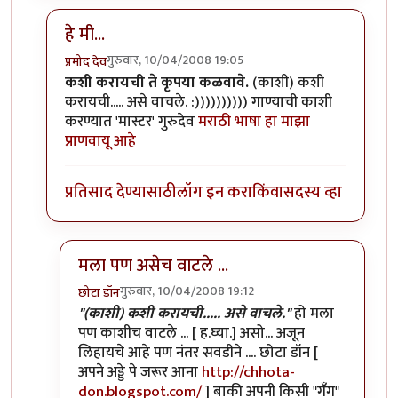
हे मी...
गुरुवार, 10/04/2008 19:05
प्रमोद देव
In reply to
नावनोंदणी
by
मनस्वी
कशी करायची ते कृपया कळवावे.
(काशी) कशी
करायची..... असे वाचले. :)))))))))) गाण्याची काशी
करण्यात 'मास्टर' गुरुदेव
मराठी भाषा हा माझा
प्राणवायू आहे
प्रतिसाद देण्यासाठी
लॉग इन करा
किंवा
सदस्य व्हा
मला पण असेच वाटले ...
गुरुवार, 10/04/2008 19:12
छोटा डॉन
In reply to
हे मी...
by
प्रमोद देव
"(काशी) कशी करायची..... असे वाचले."
हो मला
पण काशीच वाटले ... [ ह.घ्या.] असो... अजून
लिहायचे आहे पण नंतर सवडीने .... छोटा डॉन [
अपने अड्डे पे जरूर आना
http://chhota-
don.blogspot.com/
] बाकी अपनी किसी "गँग"