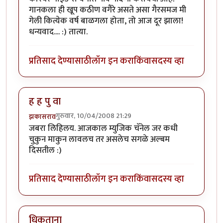
गानकला ही खूप कठीण वगैरे असते असा गैरसमज मी
गेली कित्येक वर्ष बाळगला होता, तो आज दूर झाला!
धन्यवाद.... :) तात्या.
प्रतिसाद देण्यासाठी
लॉग इन करा
किंवा
सदस्य व्हा
ह ह पु वा
गुरुवार, 10/04/2008 21:29
झकासराव
जबरा लिहिलय. आजकाल म्युजिक चॅनेल जर कधी
चुकुन माकुन लावलच तर असलेच सगळे अल्बम
दिसतील :)
प्रतिसाद देण्यासाठी
लॉग इन करा
किंवा
सदस्य व्हा
धिकताना