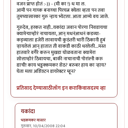
वजन प्राप्त होतं :-)) - (मी का !) ध मा ल.
आमी पन गाय्क बनाय्चा पिरयत्न क्येला व्हता पन तवा
तुमच्यासारका गुरु न्हाय भ्येटला. आता आम्चे वय जाले.
गुरुदेव, हरकत नाही...यकांदा जवान पोरगा निवडायचा
क्यामेर्‍याम्होरं नाचायला, आन् मधनंआधनं कडव्या-
कड्व्याला हजेरी लावायची कुठंतरी भारी ठिकानी हुबं
र्‍हायलेलं आन् हातात ती वाकडी काठी धरलेली....मस्त
हातवारे वगैरे करुन मुखडा घोळवताना क्यामेरा
सोत्ताम्होरं ठिवायचा, बाकी नाचानाची पोरांस्नी करु
द्याची! काय भड्डक्कमकर शेठ? बरुबर हाय का न्हाय?
घेता मला अशिश्टन डायरेक्टर म्हून?
प्रतिसाद देण्यासाठी
लॉग इन करा
किंवा
सदस्य व्हा
यकांदा
भडकमकर मास्तर
गुरुवार, 10/04/2008 22:04