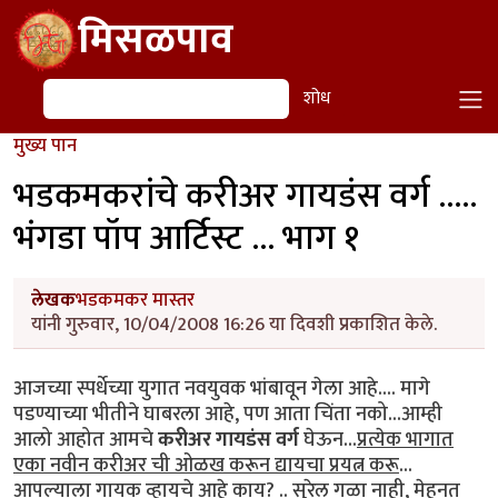
Skip to main content
मिसळपाव
शोध
शोध
मुख्य पान
भडकमकरांचे करीअर गायडंस वर्ग .....
भंगडा पॉप आर्टिस्ट ... भाग १
लेखक
भडकमकर मास्तर
यांनी गुरुवार, 10/04/2008 16:26 या दिवशी प्रकाशित केले.
आजच्या स्पर्धेच्या युगात नवयुवक भांबावून गेला आहे.... मागे
पडण्याच्या भीतीने घाबरला आहे, पण आता चिंता नको...आम्ही
आलो आहोत आमचे
करीअर गायडंस वर्ग
घेऊन...
प्रत्येक भागात
एका नवीन करीअर ची ओळख करून द्यायचा प्रयत्न करू
...
आपल्याला गायक व्हायचे आहे काय? .. सुरेल गळा नाही, मेहनत