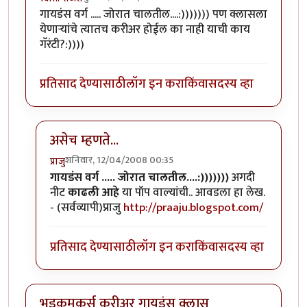
गायडंस वर्ग ..... जोरात चालतील....:))))))) पण क्लासला
येणार्‍यांचे त्यातच करीअर होईल का नाही याची काय
गॅरंटी?:))))
प्रतिसाद देण्यासाठी
लॉग इन करा
किंवा
सदस्य व्हा
असेच म्हणते...
शनिवार, 12/04/2008 00:35
प्राजु
In reply to
भडमकर,
by
स्वाती राजेश
गायडंस वर्ग ..... जोरात चालतील....:)))))))
अगदी
नीट
काढली आहे
या पॉप वाल्यांची.. आवडला हा लेख.
- (सर्वव्यापी)प्राजु
http://praaju.blogspot.com/
प्रतिसाद देण्यासाठी
लॉग इन करा
किंवा
सदस्य व्हा
भडकमकर्स करीअर गायडंस क्लास