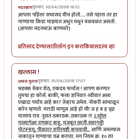
गुरुवार, 10/04/2008 16:52
मदनबाण
आपला पहिला सभासद मीच होतो..... तसे पहाल तर हा
गाण्याचा किडा माझ्यात अधुन मधुन वळवळत असतो.
(आपला मदनभाऊ बाणमारे)
प्रतिसाद देण्यासाठी
लॉग इन करा
किंवा
सदस्य व्हा
खल्लास !
गुरुवार, 10/04/2008 17:07
धमाल मुलगा
भडक्क मेकर शेठ, एकदम फर्मास ! आपण करणार
तुमचा हा कोर्स. बाकी, फक्त शनिवार-रवीवार असा
एखादा पर्याय आहे का? तेव्हाच जमेल. नोकरी सांभाळून
करेन म्हणतो. मराठी माणूस आहे हो मी! ज ह ब ह र्‍ह्या
मारलंय राव. नुसतं ठकाठक..ठकाठक !!!
२.सुरेल
गळ्यापेक्षा दणकट बाहू, मजबूत छाती,सहागठ्ठी
पोटस्नायू, पीळदार शरीरयष्टी कमवावी...
आणि जमल्यास
नाकातुन गाण्याचा यत्न करावा. मग नियम क्र. १० ला