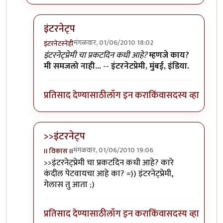
इंटरनेट्प
मंगळवार, 01/06/2010 18:02
इंटरनेटस्नेही
In reply to
इंटरनेट्प
by
आंबोळी
इंटरनेट्प्रेमी चा प्रकटदिन कधी आहे?
म्हणजे काय?
मी समजलो नाही...
--
इंटरनेटप्रेमी, मुंबई, इंडिया.
प्रतिसाद देण्यासाठी
लॉग इन करा
किंवा
सदस्य व्हा
>>इंटरनेट्प
मंगळवार, 01/06/2010 19:06
II विकास II
In reply to
इंटरनेट्प
by
आंबोळी
>>इंटरनेट्प्रेमी चा प्रकटदिन कधी आहे? कारे
कंदील पेटवायचा आहे का? =)) इंटरनेट्प्रेमी,
गेलास तु आता ;)
प्रतिसाद देण्यासाठी
लॉग इन करा
किंवा
सदस्य व्हा