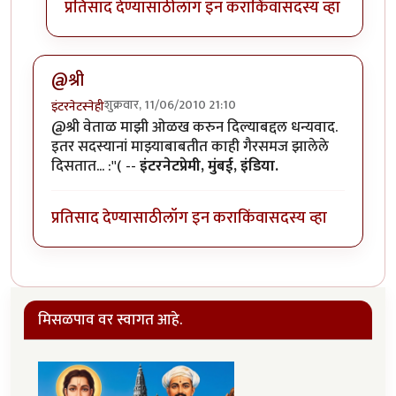
प्रतिसाद देण्यासाठी
लॉग इन करा
किंवा
सदस्य व्हा
@श्री
शुक्रवार, 11/06/2010 21:10
इंटरनेटस्नेही
@श्री वेताळ माझी ओळख करुन दिल्याबद्दल धन्यवाद.
इतर सदस्यानां माझ्याबाबतीत काही गैरसमज झालेले
दिसतात... :''( --
इंटरनेटप्रेमी, मुंबई, इंडिया.
प्रतिसाद देण्यासाठी
लॉग इन करा
किंवा
सदस्य व्हा
मिसळपाव वर स्वागत आहे.