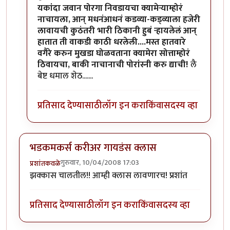
In reply to
खल्लास !
by
धमाल मुलगा
यकांदा जवान पोरगा निवडायचा क्यामेर्‍याम्होरं
नाचायला, आन् मधनंआधनं कडव्या-कड्व्याला हजेरी
लावायची कुठंतरी भारी ठिकानी हुबं र्‍हायलेलं आन्
हातात ती वाकडी काठी धरलेली....मस्त हातवारे
वगैरे करुन मुखडा घोळवताना क्यामेरा सोत्ताम्होरं
ठिवायचा, बाकी नाचानाची पोरांस्नी करु द्याची!
लै
बेष्ट धमाल शेठ.......
प्रतिसाद देण्यासाठी
लॉग इन करा
किंवा
सदस्य व्हा
भडकमकर्स करीअर गायडंस क्लास
गुरुवार, 10/04/2008 17:03
प्रशांतकवळे
झक्कास चालतील!! आम्ही क्लास लावणारच! प्रशांत
प्रतिसाद देण्यासाठी
लॉग इन करा
किंवा
सदस्य व्हा