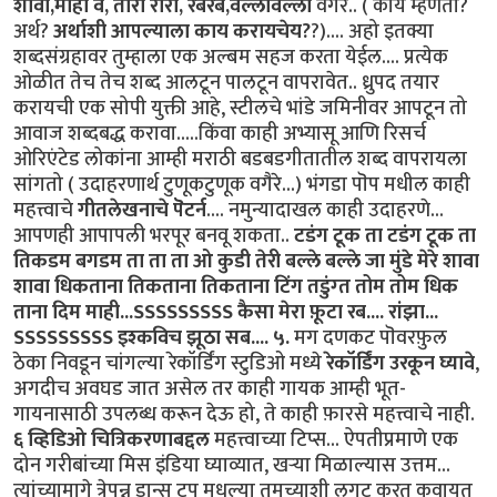
शावा,माही वे, तारा रारा, रबरब,वल्लावल्ला
वगैरे.. ( काय म्हणता?
अर्थ?
अर्थाशी आपल्याला काय करायचेय?
?).... अहो इतक्या
शब्दसंग्रहावर तुम्हाला एक अल्बम सहज करता येईल.... प्रत्येक
ओळीत तेच तेच शब्द आलटून पालटून वापरावेत.. ध्रुपद तयार
करायची एक सोपी युक्ती आहे, स्टीलचे भांडे जमिनीवर आपटून तो
आवाज शब्दबद्ध करावा.....किंवा काही अभ्यासू आणि रिसर्च
ओरिएंटेड लोकांना आम्ही मराठी बडबडगीतातील शब्द वापरायला
सांगतो ( उदाहरणार्थ टुणूकटुणूक वगैरे...) भंगडा पॊप मधील काही
महत्त्वाचे
गीतलेखनाचे पॆटर्न
.... नमुन्यादाखल काही उदाहरणे...
आपणही आपापली भरपूर बनवू शकता..
टडंग टूक ता टडंग टूक ता
तिकडम बगडम ता ता ता ओ कुडी तेरी बल्ले बल्ले जा मुंडे मेरे शावा
शावा धिकताना तिकताना तिकताना टिंग तडुंग्त तोम तोम धिक
ताना दिम माही...SSSSSSSSS कैसा मेरा फ़ूटा रब.... रांझा...
SSSSSSSSS इश्कविच झूठा सब....
५.
मग दणकट पॊवरफ़ुल
ठेका निवडून चांगल्या रेकॉर्डिंग स्टुडिओ मध्ये
रेकॉर्डिंग उरकून घ्यावे
,
अगदीच अवघड जात असेल तर काही गायक आम्ही भूत-
गायनासाठी उपलब्ध करून देऊ हो, ते काही फ़ारसे महत्त्वाचे नाही.
६
व्हिडिओ चित्रिकरणाबद्दल
महत्त्वाच्या टिप्स... ऐपतीप्रमाणे एक
दोन गरीबांच्या मिस इंडिया घ्याव्यात, खर्‍या मिळाल्यास उत्तम...
त्यांच्यामागे त्रेपन्न डान्स ट्रूप मधल्या तुमच्याशी लगट करत कवायत