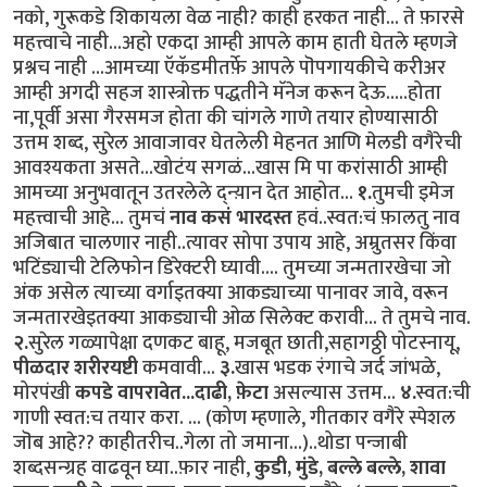
नको, गुरूकडे शिकायला वेळ नाही? काही हरकत नाही... ते फ़ारसे
महत्त्वाचे नाही...अहो एकदा आम्ही आपले काम हाती घेतले म्हणजे
प्रश्नच नाही ...आमच्या ऍकॅडमीतर्फ़े आपले पॊपगायकीचे करीअर
आम्ही अगदी सहज शास्त्रोक्त पद्धतीने मॅनेज करून देऊ.....होता
ना,पूर्वी असा गैरसमज होता की चांगले गाणे तयार होण्यासाठी
उत्तम शब्द, सुरेल आवाजावर घेतलेली मेहनत आणि मेलडी वगैरेची
आवश्यकता असते...खोटंय सगळं...खास मि पा करांसाठी आम्ही
आमच्या अनुभवातून उतरलेले द्न्य़ान देत आहोत...
१.
तुमची इमेज
महत्त्वाची आहे... तुमचं
नाव कसं भारदस्त
हवं..स्वत:चं फ़ालतु नाव
अजिबात चालणार नाही..त्यावर सोपा उपाय आहे, अम्रुतसर किंवा
भटिंड्याची टेलिफोन डिरेक्टरी घ्यावी.... तुमच्या जन्मतारखेचा जो
अंक असेल त्याच्या वर्गाइतक्या आकड्याच्या पानावर जावे, वरून
जन्मतारखेइतक्या आकड्याची ओळ सिलेक्ट करावी... ते तुमचे नाव.
२.
सुरेल गळ्यापेक्षा दणकट बाहू, मजबूत छाती,सहागठ्ठी पोटस्नायू,
पीळदार शरीरयष्टी
कमवावी...
३.
खास भडक रंगाचे जर्द जांभळे,
मोरपंखी
कपडे वापरावेत...दाढी, फ़ेटा
असल्यास उत्तम...
४.
स्वत:ची
गाणी स्वत:च तयार करा. ... (कोण म्हणाले, गीतकार वगैरे स्पेशल
जॊब आहे?? काहीतरीच..गेला तो जमाना...)..थोडा पन्जाबी
शब्दसन्ग्रह वाढवून घ्या..फ़ार नाही,
कुडी, मुंडे, बल्ले बल्ले, शावा