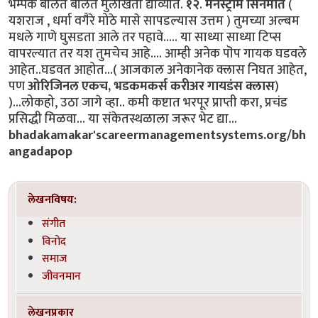
भम्पक बोलत बोलत मुलाखती द्याव्यात.
१२
.
मेनस्ट्रीम सिनेमात
(
यशराज , धर्मा वगैरे मोठे मासे सापडल्यास उत्तम ) तुमच्या अल्बम
मधले गाणे घुसडता आले तर पहावे..... या साध्या साध्या टिप्स
वापरल्यात तर यश तुमचेच आहे.... आम्ही अनेक पॊप गायक घडवले
आहेत..घडवत आहोत...( आजकाल अनेकानेक क्लास निघत आहेत,
पण
ओरिजिनल एकच, भडकमकर्स करीअर गायडंस क्लास
)
)...लोकहो, उठा जागे व्हा.. कमी कष्टात भरपूर प्राप्ती करा, प्रचंड
प्रसिद्धी मिळवा... या संकेतस्थळाला जरूर भेट द्या...
bhadakamakar'scareermanagementsystems.org/bh
angadapop
लेखनविषय:
संगीत
विनोद
समाज
जीवनमान
लेखनप्रकार