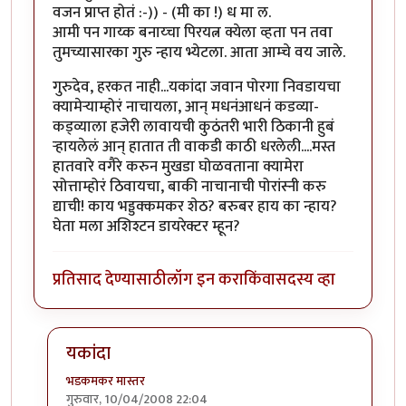
वजन प्राप्त होतं :-)) - (मी का !) ध मा ल.
आमी पन गाय्क बनाय्चा पिरयत्न क्येला व्हता पन तवा
तुमच्यासारका गुरु न्हाय भ्येटला. आता आम्चे वय जाले.
गुरुदेव, हरकत नाही...यकांदा जवान पोरगा निवडायचा
क्यामेर्‍याम्होरं नाचायला, आन् मधनंआधनं कडव्या-
कड्व्याला हजेरी लावायची कुठंतरी भारी ठिकानी हुबं
र्‍हायलेलं आन् हातात ती वाकडी काठी धरलेली....मस्त
हातवारे वगैरे करुन मुखडा घोळवताना क्यामेरा
सोत्ताम्होरं ठिवायचा, बाकी नाचानाची पोरांस्नी करु
द्याची! काय भड्डक्कमकर शेठ? बरुबर हाय का न्हाय?
घेता मला अशिश्टन डायरेक्टर म्हून?
प्रतिसाद देण्यासाठी
लॉग इन करा
किंवा
सदस्य व्हा
यकांदा
भडकमकर मास्तर
गुरुवार, 10/04/2008 22:04