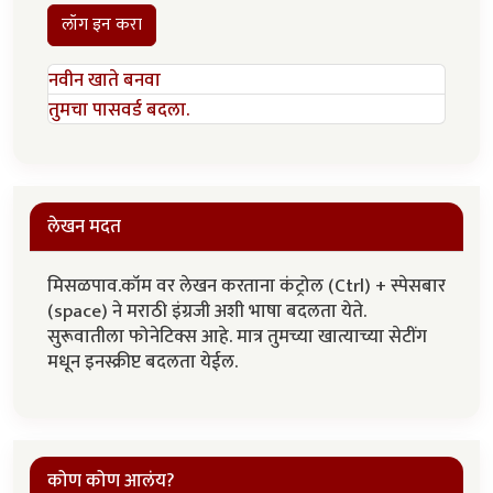
लॉग इन करा
नवीन खाते बनवा
तुमचा पासवर्ड बदला.
लेखन मदत
मिसळपाव.कॉम वर लेखन करताना कंट्रोल (Ctrl) + स्पेसबार
(space) ने मराठी इंग्रजी अशी भाषा बदलता येते.
सुरूवातीला फोनेटिक्स आहे. मात्र तुमच्या खात्याच्या सेटींग
मधून इनस्क्रीप्ट बदलता येईल.
कोण कोण आलंय?