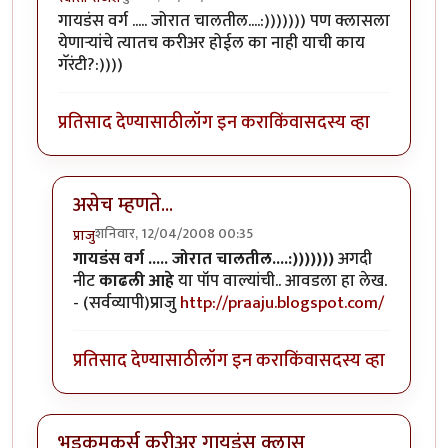
गायडंस वर्ग ..... जोरात चालतील....:))))))) पण क्लासला
येणार्‍यांचे त्यातच करीअर होईल का नाही याची काय
गॅरंटी?:))))
प्रतिसाद देण्यासाठी
लॉग इन करा
किंवा
सदस्य व्हा
असेच म्हणते...
शनिवार, 12/04/2008 00:35
प्राजु
In reply to
भडमकर,
by
स्वाती राजेश
गायडंस वर्ग ..... जोरात चालतील....:)))))))
अगदी
नीट
काढली आहे
या पॉप वाल्यांची.. आवडला हा लेख.
- (सर्वव्यापी)प्राजु
http://praaju.blogspot.com/
प्रतिसाद देण्यासाठी
लॉग इन करा
किंवा
सदस्य व्हा
भडकमकर्स करीअर गायडंस क्लास