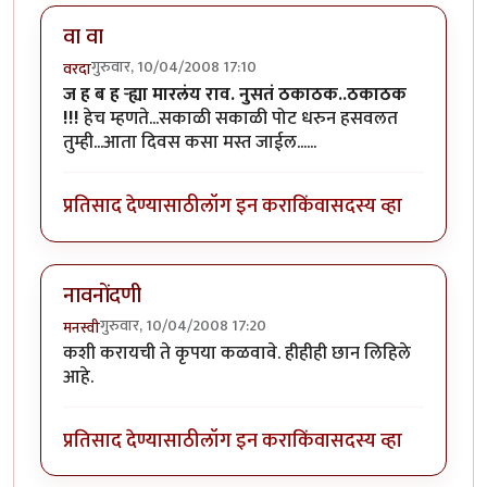
वा वा
गुरुवार, 10/04/2008 17:10
वरदा
ज ह ब ह र्‍ह्या मारलंय राव. नुसतं ठकाठक..ठकाठक
!!!
हेच म्हणते...सकाळी सकाळी पोट धरुन हसवलत
तुम्ही...आता दिवस कसा मस्त जाईल......
प्रतिसाद देण्यासाठी
लॉग इन करा
किंवा
सदस्य व्हा
नावनोंदणी
गुरुवार, 10/04/2008 17:20
मनस्वी
कशी करायची ते कृपया कळवावे. हीहीही छान लिहिले
आहे.
प्रतिसाद देण्यासाठी
लॉग इन करा
किंवा
सदस्य व्हा