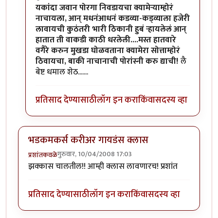
In reply to
खल्लास !
by
धमाल मुलगा
यकांदा जवान पोरगा निवडायचा क्यामेर्‍याम्होरं
नाचायला, आन् मधनंआधनं कडव्या-कड्व्याला हजेरी
लावायची कुठंतरी भारी ठिकानी हुबं र्‍हायलेलं आन्
हातात ती वाकडी काठी धरलेली....मस्त हातवारे
वगैरे करुन मुखडा घोळवताना क्यामेरा सोत्ताम्होरं
ठिवायचा, बाकी नाचानाची पोरांस्नी करु द्याची!
लै
बेष्ट धमाल शेठ.......
प्रतिसाद देण्यासाठी
लॉग इन करा
किंवा
सदस्य व्हा
भडकमकर्स करीअर गायडंस क्लास
गुरुवार, 10/04/2008 17:03
प्रशांतकवळे
झक्कास चालतील!! आम्ही क्लास लावणारच! प्रशांत
प्रतिसाद देण्यासाठी
लॉग इन करा
किंवा
सदस्य व्हा