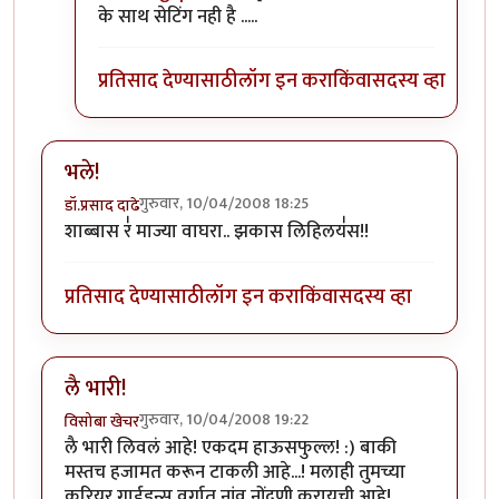
के साथ सेटिंग नही है .....
प्रतिसाद देण्यासाठी
लॉग इन करा
किंवा
सदस्य व्हा
भले!
गुरुवार, 10/04/2008 18:25
डॉ.प्रसाद दाढे
शाब्बास र॑ माज्या वाघरा.. झकास लिहिलय॑स!!
प्रतिसाद देण्यासाठी
लॉग इन करा
किंवा
सदस्य व्हा
लै भारी!
गुरुवार, 10/04/2008 19:22
विसोबा खेचर
लै भारी लिवलं आहे! एकदम हाऊसफुल्ल! :) बाकी
मस्तच हजामत करून टाकली आहे...! मलाही तुमच्या
करियर गाईडन्स वर्गात नांव नोंदणी करायची आहे!