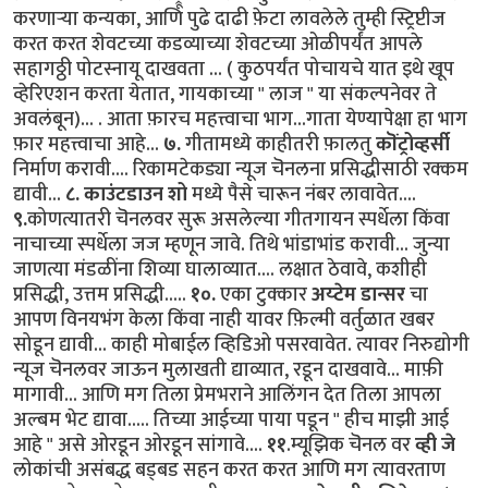
करणार्‍या कन्यका, आणि पुढे दाढी फ़ेटा लावलेले तुम्ही स्ट्रिप्टीज
करत करत शेवटच्या कडव्याच्या शेवटच्या ओळीपर्यंत आपले
सहागठ्ठी पोटस्नायू दाखवता ... ( कुठपर्यंत पोचायचे यात इथे खूप
व्हेरिएशन करता येतात, गायकाच्या " लाज " या संकल्पनेवर ते
अवलंबून)... . आता फ़ारच महत्त्वाचा भाग...गाता येण्यापेक्षा हा भाग
फ़ार महत्त्वाचा आहे...
७.
गीतामध्ये काहीतरी फ़ालतु
कॊंट्रोव्हर्सी
निर्माण करावी.... रिकामटेकड्या न्यूज चॆनलना प्रसिद्धीसाठी रक्कम
द्यावी...
८.
काउंटडाउन शो
मध्ये पैसे चारून नंबर लावावेत....
९.
कोणत्यातरी चॆनलवर सुरू असलेल्या गीतगायन स्पर्धेला किंवा
नाचाच्या स्पर्धेला जज म्हणून जावे. तिथे भांडाभांड करावी... जुन्या
जाणत्या मंडळींना शिव्या घालाव्यात.... लक्षात ठेवावे, कशीही
प्रसिद्धी, उत्तम प्रसिद्धी.....
१०.
एका टुक्कार
अय्टेम डान्सर
चा
आपण विनयभंग केला किंवा नाही यावर फ़िल्मी वर्तुळात खबर
सोडून द्यावी... काही मोबाईल व्हिडिओ पसरवावेत. त्यावर निरुद्योगी
न्यूज चॆनलवर जाऊन मुलाखती द्याव्यात, रडून दाखवावे... माफ़ी
मागावी... आणि मग तिला प्रेमभराने आलिंगन देत तिला आपला
अल्बम भेट द्यावा..... तिच्या आईच्या पाया पडून " हीच माझी आई
आहे " असे ओरडून ओरडून सांगावे....
११
.म्यूझिक चॆनल वर
व्ही जे
लोकांची असंबद्ध बड्बड सहन करत करत आणि मग त्यावरताण