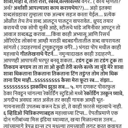
शावा,माही वे, तारा रारा, रबरब,वल्लावल्ला
वगैरे.. ( काय म्हणता?
अर्थ?
अर्थाशी आपल्याला काय करायचेय?
?).... अहो इतक्या
शब्दसंग्रहावर तुम्हाला एक अल्बम सहज करता येईल.... प्रत्येक
ओळीत तेच तेच शब्द आलटून पालटून वापरावेत.. ध्रुपद तयार
करायची एक सोपी युक्ती आहे, स्टीलचे भांडे जमिनीवर आपटून तो
आवाज शब्दबद्ध करावा.....किंवा काही अभ्यासू आणि रिसर्च
ओरिएंटेड लोकांना आम्ही मराठी बडबडगीतातील शब्द वापरायला
सांगतो ( उदाहरणार्थ टुणूकटुणूक वगैरे...) भंगडा पॊप मधील काही
महत्त्वाचे
गीतलेखनाचे पॆटर्न
.... नमुन्यादाखल काही उदाहरणे...
आपणही आपापली भरपूर बनवू शकता..
टडंग टूक ता टडंग टूक ता
तिकडम बगडम ता ता ता ओ कुडी तेरी बल्ले बल्ले जा मुंडे मेरे शावा
शावा धिकताना तिकताना तिकताना टिंग तडुंग्त तोम तोम धिक
ताना दिम माही...SSSSSSSSS कैसा मेरा फ़ूटा रब.... रांझा...
SSSSSSSSS इश्कविच झूठा सब....
५.
मग दणकट पॊवरफ़ुल
ठेका निवडून चांगल्या रेकॉर्डिंग स्टुडिओ मध्ये
रेकॉर्डिंग उरकून घ्यावे
,
अगदीच अवघड जात असेल तर काही गायक आम्ही भूत-
गायनासाठी उपलब्ध करून देऊ हो, ते काही फ़ारसे महत्त्वाचे नाही.
६
व्हिडिओ चित्रिकरणाबद्दल
महत्त्वाच्या टिप्स... ऐपतीप्रमाणे एक
दोन गरीबांच्या मिस इंडिया घ्याव्यात, खर्‍या मिळाल्यास उत्तम...
त्यांच्यामागे त्रेपन्न डान्स ट्रूप मधल्या तुमच्याशी लगट करत कवायत