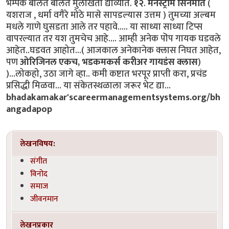
भम्पक बोलत बोलत मुलाखती द्याव्यात.
१२
.
मेनस्ट्रीम सिनेमात
(
यशराज , धर्मा वगैरे मोठे मासे सापडल्यास उत्तम ) तुमच्या अल्बम
मधले गाणे घुसडता आले तर पहावे..... या साध्या साध्या टिप्स
वापरल्यात तर यश तुमचेच आहे.... आम्ही अनेक पॊप गायक घडवले
आहेत..घडवत आहोत...( आजकाल अनेकानेक क्लास निघत आहेत,
पण
ओरिजिनल एकच, भडकमकर्स करीअर गायडंस क्लास
)
)...लोकहो, उठा जागे व्हा.. कमी कष्टात भरपूर प्राप्ती करा, प्रचंड
प्रसिद्धी मिळवा... या संकेतस्थळाला जरूर भेट द्या...
bhadakamakar'scareermanagementsystems.org/bh
angadapop
लेखनविषय:
संगीत
विनोद
समाज
जीवनमान
लेखनप्रकार