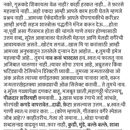
नको, गुरूकडे शिकायला वेळ नाही? काही हरकत नाही... ते फ़ारसे
महत्त्वाचे नाही...अहो एकदा आम्ही आपले काम हाती घेतले म्हणजे
प्रश्नच नाही ...आमच्या ऍकॅडमीतर्फ़े आपले पॊपगायकीचे करीअर
आम्ही अगदी सहज शास्त्रोक्त पद्धतीने मॅनेज करून देऊ.....होता
ना,पूर्वी असा गैरसमज होता की चांगले गाणे तयार होण्यासाठी
उत्तम शब्द, सुरेल आवाजावर घेतलेली मेहनत आणि मेलडी वगैरेची
आवश्यकता असते...खोटंय सगळं...खास मि पा करांसाठी आम्ही
आमच्या अनुभवातून उतरलेले द्न्य़ान देत आहोत...
१.
तुमची इमेज
महत्त्वाची आहे... तुमचं
नाव कसं भारदस्त
हवं..स्वत:चं फ़ालतु नाव
अजिबात चालणार नाही..त्यावर सोपा उपाय आहे, अम्रुतसर किंवा
भटिंड्याची टेलिफोन डिरेक्टरी घ्यावी.... तुमच्या जन्मतारखेचा जो
अंक असेल त्याच्या वर्गाइतक्या आकड्याच्या पानावर जावे, वरून
जन्मतारखेइतक्या आकड्याची ओळ सिलेक्ट करावी... ते तुमचे नाव.
२.
सुरेल गळ्यापेक्षा दणकट बाहू, मजबूत छाती,सहागठ्ठी पोटस्नायू,
पीळदार शरीरयष्टी
कमवावी...
३.
खास भडक रंगाचे जर्द जांभळे,
मोरपंखी
कपडे वापरावेत...दाढी, फ़ेटा
असल्यास उत्तम...
४.
स्वत:ची
गाणी स्वत:च तयार करा. ... (कोण म्हणाले, गीतकार वगैरे स्पेशल
जॊब आहे?? काहीतरीच..गेला तो जमाना...)..थोडा पन्जाबी
शब्दसन्ग्रह वाढवून घ्या..फ़ार नाही,
कुडी, मुंडे, बल्ले बल्ले, शावा