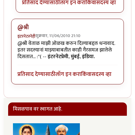
प्रतिसाद देण्यासाठी
लॉग इन करा
किंवा
सदस्य व्हा
@श्री
शुक्रवार, 11/06/2010 21:10
इंटरनेटस्नेही
@श्री वेताळ माझी ओळख करुन दिल्याबद्दल धन्यवाद.
इतर सदस्यानां माझ्याबाबतीत काही गैरसमज झालेले
दिसतात... :''( --
इंटरनेटप्रेमी, मुंबई, इंडिया.
प्रतिसाद देण्यासाठी
लॉग इन करा
किंवा
सदस्य व्हा
मिसळपाव वर स्वागत आहे.