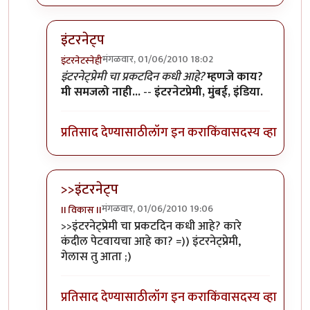
इंटरनेट्प
मंगळवार, 01/06/2010 18:02
इंटरनेटस्नेही
In reply to
इंटरनेट्प
by
आंबोळी
इंटरनेट्प्रेमी चा प्रकटदिन कधी आहे?
म्हणजे काय?
मी समजलो नाही...
--
इंटरनेटप्रेमी, मुंबई, इंडिया.
प्रतिसाद देण्यासाठी
लॉग इन करा
किंवा
सदस्य व्हा
>>इंटरनेट्प
मंगळवार, 01/06/2010 19:06
II विकास II
In reply to
इंटरनेट्प
by
आंबोळी
>>इंटरनेट्प्रेमी चा प्रकटदिन कधी आहे? कारे
कंदील पेटवायचा आहे का? =)) इंटरनेट्प्रेमी,
गेलास तु आता ;)
प्रतिसाद देण्यासाठी
लॉग इन करा
किंवा
सदस्य व्हा