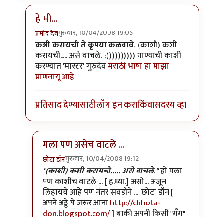
हे मी...
गुरुवार, 10/04/2008 19:05
प्रमोद देव
In reply to
नावनोंदणी
by
मनस्वी
कशी करायची ते कृपया कळवावे.
(काशी) कशी
करायची..... असे वाचले. :)))))))))) गाण्याची काशी
करण्यात 'मास्टर' गुरुदेव
मराठी भाषा हा माझा
प्राणवायू आहे
प्रतिसाद देण्यासाठी
लॉग इन करा
किंवा
सदस्य व्हा
मला पण असेच वाटले ...
गुरुवार, 10/04/2008 19:12
छोटा डॉन
In reply to
हे मी...
by
प्रमोद देव
"(काशी) कशी करायची..... असे वाचले."
हो मला
पण काशीच वाटले ... [ ह.घ्या.] असो... अजून
लिहायचे आहे पण नंतर सवडीने .... छोटा डॉन [
अपने अड्डे पे जरूर आना
http://chhota-
don.blogspot.com/
] बाकी अपनी किसी "गँग"