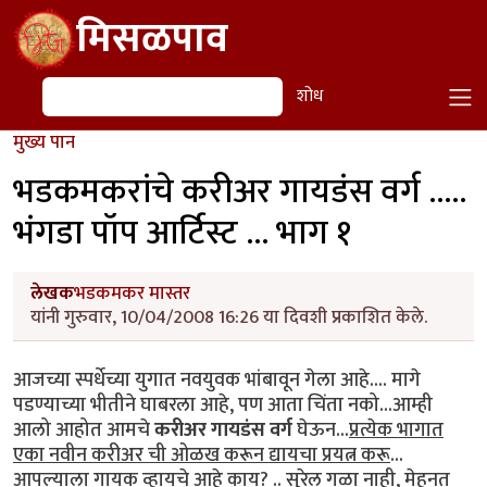
Skip to main content
मिसळपाव
शोध
शोध
मुख्य पान
भडकमकरांचे करीअर गायडंस वर्ग .....
भंगडा पॉप आर्टिस्ट ... भाग १
लेखक
भडकमकर मास्तर
यांनी गुरुवार, 10/04/2008 16:26 या दिवशी प्रकाशित केले.
आजच्या स्पर्धेच्या युगात नवयुवक भांबावून गेला आहे.... मागे
पडण्याच्या भीतीने घाबरला आहे, पण आता चिंता नको...आम्ही
आलो आहोत आमचे
करीअर गायडंस वर्ग
घेऊन...
प्रत्येक भागात
एका नवीन करीअर ची ओळख करून द्यायचा प्रयत्न करू
...
आपल्याला गायक व्हायचे आहे काय? .. सुरेल गळा नाही, मेहनत