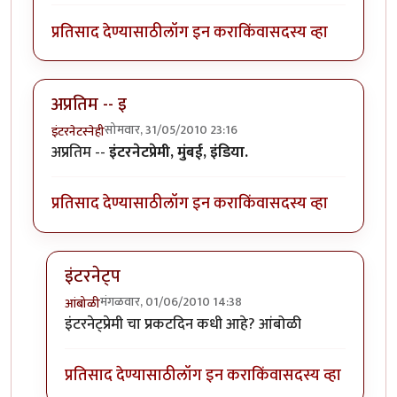
प्रतिसाद देण्यासाठी
लॉग इन करा
किंवा
सदस्य व्हा
अप्रतिम -- इ
सोमवार, 31/05/2010 23:16
इंटरनेटस्नेही
अप्रतिम --
इंटरनेटप्रेमी, मुंबई, इंडिया.
प्रतिसाद देण्यासाठी
लॉग इन करा
किंवा
सदस्य व्हा
इंटरनेट्प
मंगळवार, 01/06/2010 14:38
आंबोळी
In reply to
अप्रतिम -- इ
by
इंटरनेटस्नेही
इंटरनेट्प्रेमी चा प्रकटदिन कधी आहे? आंबोळी
प्रतिसाद देण्यासाठी
लॉग इन करा
किंवा
सदस्य व्हा