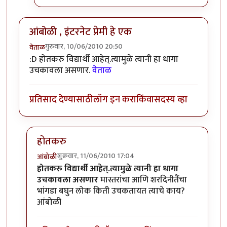
आंबोळी , इंटरनेट प्रेमी हे एक
गुरुवार, 10/06/2010 20:50
वेताळ
:D होतकरु विद्यार्थी आहेत्.त्यामुळे त्यानी हा धागा
उचकावला असणार.
वेताळ
प्रतिसाद देण्यासाठी
लॉग इन करा
किंवा
सदस्य व्हा
होतकरु
शुक्रवार, 11/06/2010 17:04
आंबोळी
In reply to
आंबोळी , इंटरनेट प्रेमी हे एक
by
वेताळ
होतकरु विद्यार्थी आहेत्.त्यामुळे त्यानी हा धागा
उचकावला असणार
मास्तरांचा आणि शरदिनीतैंचा
भांगडा बघुन लोक किती उचकतायत त्याचे काय?
आंबोळी