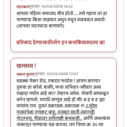
गुरुवार, 10/04/2008 16:52
मदनबाण
आपला पहिला सभासद मीच होतो..... तसे पहाल तर हा
गाण्याचा किडा माझ्यात अधुन मधुन वळवळत असतो.
(आपला मदनभाऊ बाणमारे)
प्रतिसाद देण्यासाठी
लॉग इन करा
किंवा
सदस्य व्हा
खल्लास !
गुरुवार, 10/04/2008 17:07
धमाल मुलगा
भडक्क मेकर शेठ, एकदम फर्मास ! आपण करणार
तुमचा हा कोर्स. बाकी, फक्त शनिवार-रवीवार असा
एखादा पर्याय आहे का? तेव्हाच जमेल. नोकरी सांभाळून
करेन म्हणतो. मराठी माणूस आहे हो मी! ज ह ब ह र्‍ह्या
मारलंय राव. नुसतं ठकाठक..ठकाठक !!!
२.सुरेल
गळ्यापेक्षा दणकट बाहू, मजबूत छाती,सहागठ्ठी
पोटस्नायू, पीळदार शरीरयष्टी कमवावी...
आणि जमल्यास
नाकातुन गाण्याचा यत्न करावा. मग नियम क्र. १० ला