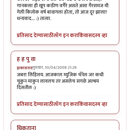
गानकला ही खूप कठीण वगैरे असते असा गैरसमज मी
गेली कित्येक वर्ष बाळगला होता, तो आज दूर झाला!
धन्यवाद.... :) तात्या.
प्रतिसाद देण्यासाठी
लॉग इन करा
किंवा
सदस्य व्हा
ह ह पु वा
गुरुवार, 10/04/2008 21:29
झकासराव
जबरा लिहिलय. आजकाल म्युजिक चॅनेल जर कधी
चुकुन माकुन लावलच तर असलेच सगळे अल्बम
दिसतील :)
प्रतिसाद देण्यासाठी
लॉग इन करा
किंवा
सदस्य व्हा
धिकताना