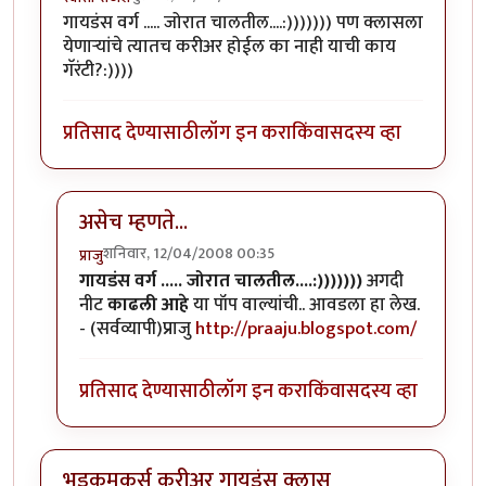
गायडंस वर्ग ..... जोरात चालतील....:))))))) पण क्लासला
येणार्‍यांचे त्यातच करीअर होईल का नाही याची काय
गॅरंटी?:))))
प्रतिसाद देण्यासाठी
लॉग इन करा
किंवा
सदस्य व्हा
असेच म्हणते...
शनिवार, 12/04/2008 00:35
प्राजु
In reply to
भडमकर,
by
स्वाती राजेश
गायडंस वर्ग ..... जोरात चालतील....:)))))))
अगदी
नीट
काढली आहे
या पॉप वाल्यांची.. आवडला हा लेख.
- (सर्वव्यापी)प्राजु
http://praaju.blogspot.com/
प्रतिसाद देण्यासाठी
लॉग इन करा
किंवा
सदस्य व्हा
भडकमकर्स करीअर गायडंस क्लास