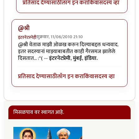
प्रतिसाद देण्यासाठी
लॉग इन करा
किंवा
सदस्य व्हा
@श्री
शुक्रवार, 11/06/2010 21:10
इंटरनेटस्नेही
@श्री वेताळ माझी ओळख करुन दिल्याबद्दल धन्यवाद.
इतर सदस्यानां माझ्याबाबतीत काही गैरसमज झालेले
दिसतात... :''( --
इंटरनेटप्रेमी, मुंबई, इंडिया.
प्रतिसाद देण्यासाठी
लॉग इन करा
किंवा
सदस्य व्हा
मिसळपाव वर स्वागत आहे.