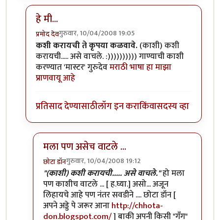
हे मी...
गुरुवार, 10/04/2008 19:05
प्रमोद देव
In reply to
नावनोंदणी
by
मनस्वी
कशी करायची ते कृपया कळवावे.
(काशी) कशी
करायची..... असे वाचले. :)))))))))) गाण्याची काशी
करण्यात 'मास्टर' गुरुदेव
मराठी भाषा हा माझा
प्राणवायू आहे
प्रतिसाद देण्यासाठी
लॉग इन करा
किंवा
सदस्य व्हा
मला पण असेच वाटले ...
गुरुवार, 10/04/2008 19:12
छोटा डॉन
In reply to
हे मी...
by
प्रमोद देव
"(काशी) कशी करायची..... असे वाचले."
हो मला
पण काशीच वाटले ... [ ह.घ्या.] असो... अजून
लिहायचे आहे पण नंतर सवडीने .... छोटा डॉन [
अपने अड्डे पे जरूर आना
http://chhota-
don.blogspot.com/
] बाकी अपनी किसी "गँग"