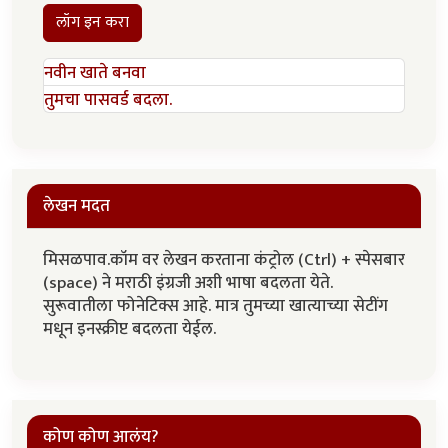
लॉग इन करा
नवीन खाते बनवा
तुमचा पासवर्ड बदला.
लेखन मदत
मिसळपाव.कॉम वर लेखन करताना कंट्रोल (Ctrl) + स्पेसबार
(space) ने मराठी इंग्रजी अशी भाषा बदलता येते.
सुरूवातीला फोनेटिक्स आहे. मात्र तुमच्या खात्याच्या सेटींग
मधून इनस्क्रीप्ट बदलता येईल.
कोण कोण आलंय?