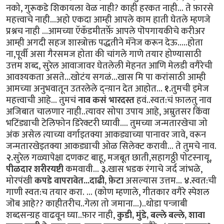
नको, गुरूकडे शिकायला वेळ नाही? काही हरकत नाही... ते फ़ारसे
महत्त्वाचे नाही...अहो एकदा आम्ही आपले काम हाती घेतले म्हणजे
प्रश्नच नाही ...आमच्या ऍकॅडमीतर्फ़े आपले पॊपगायकीचे करीअर
आम्ही अगदी सहज शास्त्रोक्त पद्धतीने मॅनेज करून देऊ.....होता
ना,पूर्वी असा गैरसमज होता की चांगले गाणे तयार होण्यासाठी
उत्तम शब्द, सुरेल आवाजावर घेतलेली मेहनत आणि मेलडी वगैरेची
आवश्यकता असते...खोटंय सगळं...खास मि पा करांसाठी आम्ही
आमच्या अनुभवातून उतरलेले द्न्य़ान देत आहोत...
१.
तुमची इमेज
महत्त्वाची आहे... तुमचं
नाव कसं भारदस्त
हवं..स्वत:चं फ़ालतु नाव
अजिबात चालणार नाही..त्यावर सोपा उपाय आहे, अम्रुतसर किंवा
भटिंड्याची टेलिफोन डिरेक्टरी घ्यावी.... तुमच्या जन्मतारखेचा जो
अंक असेल त्याच्या वर्गाइतक्या आकड्याच्या पानावर जावे, वरून
जन्मतारखेइतक्या आकड्याची ओळ सिलेक्ट करावी... ते तुमचे नाव.
२.
सुरेल गळ्यापेक्षा दणकट बाहू, मजबूत छाती,सहागठ्ठी पोटस्नायू,
पीळदार शरीरयष्टी
कमवावी...
३.
खास भडक रंगाचे जर्द जांभळे,
मोरपंखी
कपडे वापरावेत...दाढी, फ़ेटा
असल्यास उत्तम...
४.
स्वत:ची
गाणी स्वत:च तयार करा. ... (कोण म्हणाले, गीतकार वगैरे स्पेशल
जॊब आहे?? काहीतरीच..गेला तो जमाना...)..थोडा पन्जाबी
शब्दसन्ग्रह वाढवून घ्या..फ़ार नाही,
कुडी, मुंडे, बल्ले बल्ले, शावा