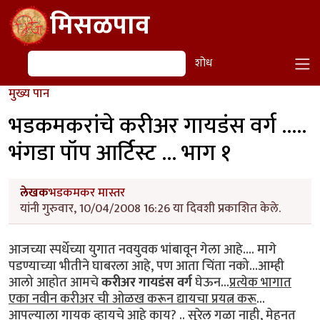
Skip to main content
मिसळपाव
शोध
शोध
मुख्य पान
भडकमकरांचे करीअर गायडंस वर्ग .....
भंगडा पॉप आर्टिस्ट ... भाग १
लेखक
भडकमकर मास्तर
यांनी गुरुवार, 10/04/2008 16:26 या दिवशी प्रकाशित केले.
आजच्या स्पर्धेच्या युगात नवयुवक भांबावून गेला आहे.... मागे
पडण्याच्या भीतीने घाबरला आहे, पण आता चिंता नको...आम्ही
आलो आहोत आमचे
करीअर गायडंस वर्ग
घेऊन...
प्रत्येक भागात
एका नवीन करीअर ची ओळख करून द्यायचा प्रयत्न करू
...
आपल्याला गायक व्हायचे आहे काय? .. सुरेल गळा नाही, मेहनत