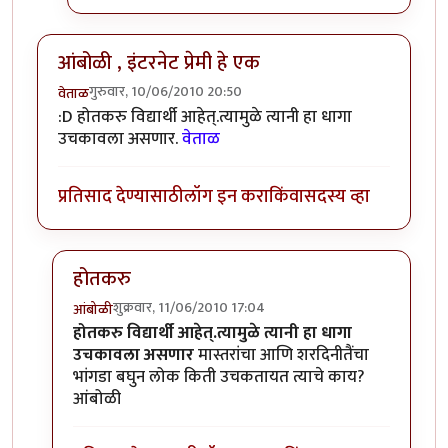
आंबोळी , इंटरनेट प्रेमी हे एक
गुरुवार, 10/06/2010 20:50
वेताळ
:D होतकरु विद्यार्थी आहेत्.त्यामुळे त्यानी हा धागा
उचकावला असणार.
वेताळ
प्रतिसाद देण्यासाठी
लॉग इन करा
किंवा
सदस्य व्हा
होतकरु
शुक्रवार, 11/06/2010 17:04
आंबोळी
In reply to
आंबोळी , इंटरनेट प्रेमी हे एक
by
वेताळ
होतकरु विद्यार्थी आहेत्.त्यामुळे त्यानी हा धागा
उचकावला असणार
मास्तरांचा आणि शरदिनीतैंचा
भांगडा बघुन लोक किती उचकतायत त्याचे काय?
आंबोळी