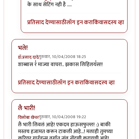
के साथ सेटिंग नही है .....
प्रतिसाद देण्यासाठी
लॉग इन करा
किंवा
सदस्य व्हा
भले!
गुरुवार, 10/04/2008 18:25
डॉ.प्रसाद दाढे
शाब्बास र॑ माज्या वाघरा.. झकास लिहिलय॑स!!
प्रतिसाद देण्यासाठी
लॉग इन करा
किंवा
सदस्य व्हा
लै भारी!
गुरुवार, 10/04/2008 19:22
विसोबा खेचर
लै भारी लिवलं आहे! एकदम हाऊसफुल्ल! :) बाकी
मस्तच हजामत करून टाकली आहे...! मलाही तुमच्या
करियर गाईडन्स वर्गात नांव नोंदणी करायची आहे!