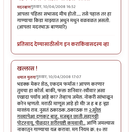
गुरुवार, 10/04/2008 16:52
मदनबाण
आपला पहिला सभासद मीच होतो..... तसे पहाल तर हा
गाण्याचा किडा माझ्यात अधुन मधुन वळवळत असतो.
(आपला मदनभाऊ बाणमारे)
प्रतिसाद देण्यासाठी
लॉग इन करा
किंवा
सदस्य व्हा
खल्लास !
गुरुवार, 10/04/2008 17:07
धमाल मुलगा
भडक्क मेकर शेठ, एकदम फर्मास ! आपण करणार
तुमचा हा कोर्स. बाकी, फक्त शनिवार-रवीवार असा
एखादा पर्याय आहे का? तेव्हाच जमेल. नोकरी सांभाळून
करेन म्हणतो. मराठी माणूस आहे हो मी! ज ह ब ह र्‍ह्या
मारलंय राव. नुसतं ठकाठक..ठकाठक !!!
२.सुरेल
गळ्यापेक्षा दणकट बाहू, मजबूत छाती,सहागठ्ठी
पोटस्नायू, पीळदार शरीरयष्टी कमवावी...
आणि जमल्यास
नाकातुन गाण्याचा यत्न करावा. मग नियम क्र. १० ला