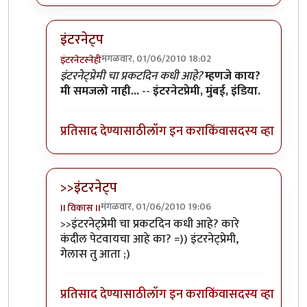
इंटरनेट्प
मंगळवार, 01/06/2010 18:02
इंटरनेटस्नेही
In reply to
इंटरनेट्प
by
आंबोळी
इंटरनेट्प्रेमी चा प्रकटदिन कधी आहे?
म्हणजे काय?
मी समजलो नाही...
--
इंटरनेटप्रेमी, मुंबई, इंडिया.
प्रतिसाद देण्यासाठी
लॉग इन करा
किंवा
सदस्य व्हा
>>इंटरनेट्प
मंगळवार, 01/06/2010 19:06
II विकास II
In reply to
इंटरनेट्प
by
आंबोळी
>>इंटरनेट्प्रेमी चा प्रकटदिन कधी आहे? कारे
कंदील पेटवायचा आहे का? =)) इंटरनेट्प्रेमी,
गेलास तु आता ;)
प्रतिसाद देण्यासाठी
लॉग इन करा
किंवा
सदस्य व्हा