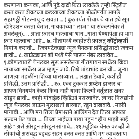
करणार्‍या कन्यका, आणि पुढे दाढी फ़ेटा लावलेले तुम्ही स्ट्रिप्टीज
करत करत शेवटच्या कडव्याच्या शेवटच्या ओळीपर्यंत आपले
सहागठ्ठी पोटस्नायू दाखवता ... ( कुठपर्यंत पोचायचे यात इथे खूप
व्हेरिएशन करता येतात, गायकाच्या " लाज " या संकल्पनेवर ते
अवलंबून)... . आता फ़ारच महत्त्वाचा भाग...गाता येण्यापेक्षा हा भाग
फ़ार महत्त्वाचा आहे...
७.
गीतामध्ये काहीतरी फ़ालतु
कॊंट्रोव्हर्सी
निर्माण करावी.... रिकामटेकड्या न्यूज चॆनलना प्रसिद्धीसाठी रक्कम
द्यावी...
८.
काउंटडाउन शो
मध्ये पैसे चारून नंबर लावावेत....
९.
कोणत्यातरी चॆनलवर सुरू असलेल्या गीतगायन स्पर्धेला किंवा
नाचाच्या स्पर्धेला जज म्हणून जावे. तिथे भांडाभांड करावी... जुन्या
जाणत्या मंडळींना शिव्या घालाव्यात.... लक्षात ठेवावे, कशीही
प्रसिद्धी, उत्तम प्रसिद्धी.....
१०.
एका टुक्कार
अय्टेम डान्सर
चा
आपण विनयभंग केला किंवा नाही यावर फ़िल्मी वर्तुळात खबर
सोडून द्यावी... काही मोबाईल व्हिडिओ पसरवावेत. त्यावर निरुद्योगी
न्यूज चॆनलवर जाऊन मुलाखती द्याव्यात, रडून दाखवावे... माफ़ी
मागावी... आणि मग तिला प्रेमभराने आलिंगन देत तिला आपला
अल्बम भेट द्यावा..... तिच्या आईच्या पाया पडून " हीच माझी आई
आहे " असे ओरडून ओरडून सांगावे....
११
.म्यूझिक चॆनल वर
व्ही जे
लोकांची असंबद्ध बड्बड सहन करत करत आणि मग त्यावरताण