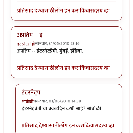
प्रतिसाद देण्यासाठी
लॉग इन करा
किंवा
सदस्य व्हा
अप्रतिम -- इ
सोमवार, 31/05/2010 23:16
इंटरनेटस्नेही
अप्रतिम --
इंटरनेटप्रेमी, मुंबई, इंडिया.
प्रतिसाद देण्यासाठी
लॉग इन करा
किंवा
सदस्य व्हा
इंटरनेट्प
मंगळवार, 01/06/2010 14:38
आंबोळी
In reply to
अप्रतिम -- इ
by
इंटरनेटस्नेही
इंटरनेट्प्रेमी चा प्रकटदिन कधी आहे? आंबोळी
प्रतिसाद देण्यासाठी
लॉग इन करा
किंवा
सदस्य व्हा