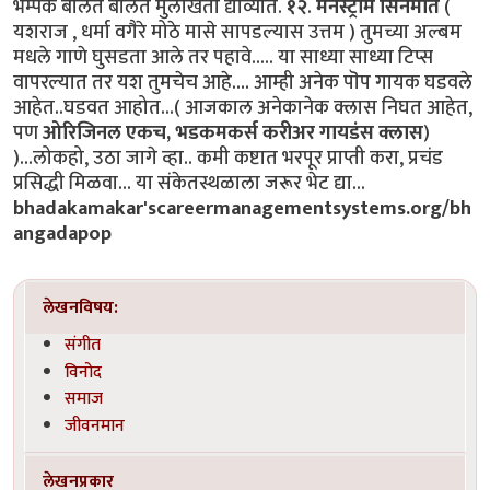
भम्पक बोलत बोलत मुलाखती द्याव्यात.
१२
.
मेनस्ट्रीम सिनेमात
(
यशराज , धर्मा वगैरे मोठे मासे सापडल्यास उत्तम ) तुमच्या अल्बम
मधले गाणे घुसडता आले तर पहावे..... या साध्या साध्या टिप्स
वापरल्यात तर यश तुमचेच आहे.... आम्ही अनेक पॊप गायक घडवले
आहेत..घडवत आहोत...( आजकाल अनेकानेक क्लास निघत आहेत,
पण
ओरिजिनल एकच, भडकमकर्स करीअर गायडंस क्लास
)
)...लोकहो, उठा जागे व्हा.. कमी कष्टात भरपूर प्राप्ती करा, प्रचंड
प्रसिद्धी मिळवा... या संकेतस्थळाला जरूर भेट द्या...
bhadakamakar'scareermanagementsystems.org/bh
angadapop
लेखनविषय:
संगीत
विनोद
समाज
जीवनमान
लेखनप्रकार