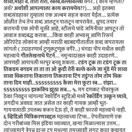
शावा,माही वे, तारा रारा, रबरब,वल्लावल्ला
वगैरे.. ( काय म्हणता?
अर्थ?
अर्थाशी आपल्याला काय करायचेय?
?).... अहो इतक्या
शब्दसंग्रहावर तुम्हाला एक अल्बम सहज करता येईल.... प्रत्येक
ओळीत तेच तेच शब्द आलटून पालटून वापरावेत.. ध्रुपद तयार
करायची एक सोपी युक्ती आहे, स्टीलचे भांडे जमिनीवर आपटून तो
आवाज शब्दबद्ध करावा.....किंवा काही अभ्यासू आणि रिसर्च
ओरिएंटेड लोकांना आम्ही मराठी बडबडगीतातील शब्द वापरायला
सांगतो ( उदाहरणार्थ टुणूकटुणूक वगैरे...) भंगडा पॊप मधील काही
महत्त्वाचे
गीतलेखनाचे पॆटर्न
.... नमुन्यादाखल काही उदाहरणे...
आपणही आपापली भरपूर बनवू शकता..
टडंग टूक ता टडंग टूक ता
तिकडम बगडम ता ता ता ओ कुडी तेरी बल्ले बल्ले जा मुंडे मेरे शावा
शावा धिकताना तिकताना तिकताना टिंग तडुंग्त तोम तोम धिक
ताना दिम माही...SSSSSSSSS कैसा मेरा फ़ूटा रब.... रांझा...
SSSSSSSSS इश्कविच झूठा सब....
५.
मग दणकट पॊवरफ़ुल
ठेका निवडून चांगल्या रेकॉर्डिंग स्टुडिओ मध्ये
रेकॉर्डिंग उरकून घ्यावे
,
अगदीच अवघड जात असेल तर काही गायक आम्ही भूत-
गायनासाठी उपलब्ध करून देऊ हो, ते काही फ़ारसे महत्त्वाचे नाही.
६
व्हिडिओ चित्रिकरणाबद्दल
महत्त्वाच्या टिप्स... ऐपतीप्रमाणे एक
दोन गरीबांच्या मिस इंडिया घ्याव्यात, खर्‍या मिळाल्यास उत्तम...
त्यांच्यामागे त्रेपन्न डान्स ट्रूप मधल्या तुमच्याशी लगट करत कवायत