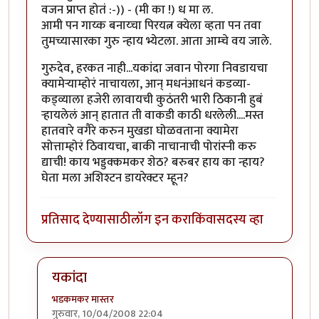
वजन प्राप्त होतं :-)) - (मी का !) ध मा ल.
आमी पन गाय्क बनाय्चा पिरयत्न क्येला व्हता पन तवा
तुमच्यासारका गुरु न्हाय भ्येटला. आता आम्चे वय जाले.
गुरुदेव, हरकत नाही...यकांदा जवान पोरगा निवडायचा
क्यामेर्‍याम्होरं नाचायला, आन् मधनंआधनं कडव्या-
कड्व्याला हजेरी लावायची कुठंतरी भारी ठिकानी हुबं
र्‍हायलेलं आन् हातात ती वाकडी काठी धरलेली....मस्त
हातवारे वगैरे करुन मुखडा घोळवताना क्यामेरा
सोत्ताम्होरं ठिवायचा, बाकी नाचानाची पोरांस्नी करु
द्याची! काय भड्डक्कमकर शेठ? बरुबर हाय का न्हाय?
घेता मला अशिश्टन डायरेक्टर म्हून?
प्रतिसाद देण्यासाठी
लॉग इन करा
किंवा
सदस्य व्हा
यकांदा
भडकमकर मास्तर
गुरुवार, 10/04/2008 22:04