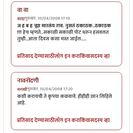
वा वा
गुरुवार, 10/04/2008 17:10
वरदा
ज ह ब ह र्‍ह्या मारलंय राव. नुसतं ठकाठक..ठकाठक
!!!
हेच म्हणते...सकाळी सकाळी पोट धरुन हसवलत
तुम्ही...आता दिवस कसा मस्त जाईल......
प्रतिसाद देण्यासाठी
लॉग इन करा
किंवा
सदस्य व्हा
नावनोंदणी
गुरुवार, 10/04/2008 17:20
मनस्वी
कशी करायची ते कृपया कळवावे. हीहीही छान लिहिले
आहे.
प्रतिसाद देण्यासाठी
लॉग इन करा
किंवा
सदस्य व्हा