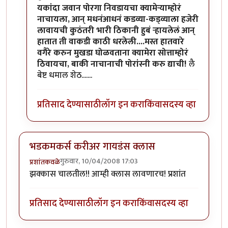
In reply to
खल्लास !
by
धमाल मुलगा
यकांदा जवान पोरगा निवडायचा क्यामेर्‍याम्होरं
नाचायला, आन् मधनंआधनं कडव्या-कड्व्याला हजेरी
लावायची कुठंतरी भारी ठिकानी हुबं र्‍हायलेलं आन्
हातात ती वाकडी काठी धरलेली....मस्त हातवारे
वगैरे करुन मुखडा घोळवताना क्यामेरा सोत्ताम्होरं
ठिवायचा, बाकी नाचानाची पोरांस्नी करु द्याची!
लै
बेष्ट धमाल शेठ.......
प्रतिसाद देण्यासाठी
लॉग इन करा
किंवा
सदस्य व्हा
भडकमकर्स करीअर गायडंस क्लास
गुरुवार, 10/04/2008 17:03
प्रशांतकवळे
झक्कास चालतील!! आम्ही क्लास लावणारच! प्रशांत
प्रतिसाद देण्यासाठी
लॉग इन करा
किंवा
सदस्य व्हा