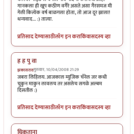
गानकला ही खूप कठीण वगैरे असते असा गैरसमज मी
गेली कित्येक वर्ष बाळगला होता, तो आज दूर झाला!
धन्यवाद.... :) तात्या.
प्रतिसाद देण्यासाठी
लॉग इन करा
किंवा
सदस्य व्हा
ह ह पु वा
गुरुवार, 10/04/2008 21:29
झकासराव
जबरा लिहिलय. आजकाल म्युजिक चॅनेल जर कधी
चुकुन माकुन लावलच तर असलेच सगळे अल्बम
दिसतील :)
प्रतिसाद देण्यासाठी
लॉग इन करा
किंवा
सदस्य व्हा
धिकताना