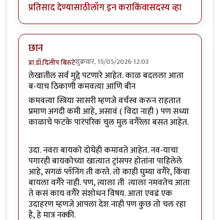
प्रतिसाद देण्यासाठी
लॉग इन करा
किंवा
सदस्य व्हा
छान
शुक्रवार, 15/05/2026 12:03
प्रा.डॉ.दिलीप बिरुटे
लेखातील सर्व मुद्दे पटणारे आहेत. काळ बदलला आता
ब-याच ठिकाणी कमवत्या आणि बीन
कमवत्या स्त्रिया सासरी म्हणजे वर्चस्व करुन राहतात
प्रमाण अगदी कमी आहे, असावं ( विदा नाही ) पण सध्या
काळाचे फटके पारंपरिक चुल मुल वगैरेला बसत आहेत.
उदा. नवरा बायको दोघेही कमावते आहेत. नव-याचा
पगारही बायकोच्या खात्यात ट्रांसपर होतांना पाहिलेले
आहे, सगळं प्लॅनिंग ती करते. तो काही घुम्या वगैरे, किंवा
बायला वगैरे नाही. पण, त्याला ती त्याला नमवतेच आता
ते कसं काय वगैरे संशोधन विषय. आता एवढं एक
उदाहरण म्हणजे आपला देश नाही पण कुछ तो चल रहा
है, हे मात्र नक्की.