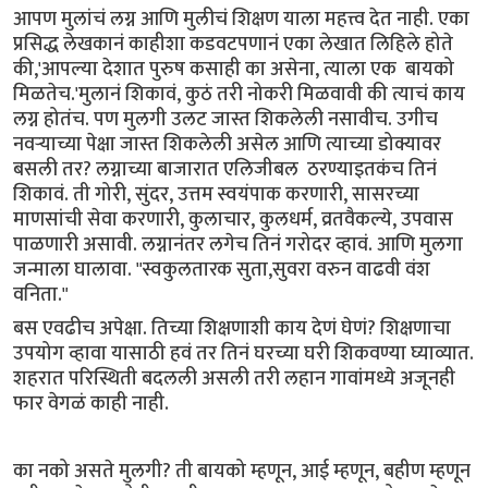
आपण मुलांचं लग्न आणि मुलीचं शिक्षण याला महत्त्व देत नाही. एका
प्रसिद्ध लेखकानं काहीशा कडवटपणानं एका लेखात लिहिले होते
की,'आपल्या देशात पुरुष कसाही का असेना, त्याला एक बायको
मिळतेच.'मुलानं शिकावं, कुठं तरी नोकरी मिळवावी की त्याचं काय
लग्न होतंच. पण मुलगी उलट जास्त शिकलेली नसावीच. उगीच
नवऱ्याच्या पेक्षा जास्त शिकलेली असेल आणि त्याच्या डोक्यावर
बसली तर? लग्नाच्या बाजारात एलिजीबल ठरण्याइतकंच तिनं
शिकावं. ती गोरी, सुंदर, उत्तम स्वयंपाक करणारी, सासरच्या
माणसांची सेवा करणारी, कुलाचार, कुलधर्म, व्रतवैकल्ये, उपवास
पाळणारी असावी. लग्नानंतर लगेच तिनं गरोदर व्हावं. आणि मुलगा
जन्माला घालावा. "स्वकुलतारक सुता,सुवरा वरुन वाढवी वंश
वनिता."
बस एवढीच अपेक्षा. तिच्या शिक्षणाशी काय देणं घेणं? शिक्षणाचा
उपयोग व्हावा यासाठी हवं तर तिनं घरच्या घरी शिकवण्या घ्याव्यात.
शहरात परिस्थिती बदलली असली तरी लहान गावांमध्ये अजूनही
फार वेगळं काही नाही.
का नको असते मुलगी? ती बायको म्हणून, आई म्हणून, बहीण म्हणून