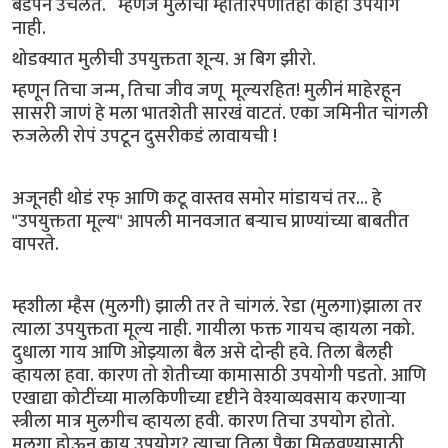
बेडपॅन उचलते. म्हणजे मुलीचा म्हातारपणातही काही उपयोग
नाही.
थोडक्यात मुलीची उपयुक्तता शून्य. अ बिग झीरो.
म्हणून तिचा जन्म, तिचा जीव जणू मूल्यरहित! मुलीनं माहेरहून
सासरी जाणं हे मला भातशेती सारखं वाटतं. एका जमिनीत चांगली
रुजलेली रोपं उपटून दुसरीकडं लावायची !
अजूनही थोडं रफ् आणि कटू वास्तव समोर मांडायचं तर... हे
"उपयुक्तता मूल्य" आपली मानवजात बऱ्याच प्राण्यांच्या बाबतीत
वापरते.
म्हशीला म्हैस (मुलगी) झाली तर ते चांगलं. रेडा (मुलगा)झाला तर
त्याला उपयुक्तता मूल्य नाही. गायीला फक्त गायच व्हायला नको.
दुधाला गाय आणि ओझ्याला बैल असे दोन्ही हवे. तिला बैलही
व्हायला हवा. कारण तो शेतीच्या कामासाठी उपयोगी पडतो. आणि
एखाद्या कोटींच्या मालकिणीच्या दृष्टीने वेश्याव्यवसाय करणाऱ्या
स्त्रीला मात्र मुलगीच व्हायला हवी. कारण तिचा उपयोग होतो.
मुलगा होऊन काय उपयोग? त्याचा तिला पैका मिळवण्यासाठी