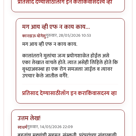
प्रतिसाद देण्यासाठी
लॉग इन करा
किंवा
सदस्य व्हा
मग आय व्ही एफ न काय काय…
गुरुवार, 28/05/2026 10:53
कानडाऊ योगेशु
In reply to
विचारात टाकणारा लेख
by
राजेंद्र मेहेंदळे
मग आय व्ही एफ न काय काय.
कालांतराने मुलांचा जन्म प्रयोगशाळेत होईल असे
एका लेखात वाचले होते. त्यात असेही लिहिले होते कि
वृध्दाअवस्था हा एक रोग समजला जाईल व त्यावर
उपचार केले जातील वगैरे.
प्रतिसाद देण्यासाठी
लॉग इन करा
किंवा
सदस्य व्हा
उत्तम लेख!
गुरुवार, 14/05/2026 22:09
स्वधर्म
बहुतांश मुद्द्यांशी सहमत. संस्कृती, परंपरांच्या नांवाखाली