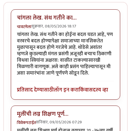
चांगला लेख. संथ गतीने का…
शुक्रवार, 08/05/2026 18:17
चावटमेला
चांगला लेख. संथ गतीने का होईना बदल घडत आहे, पण
वरवरचे बदल होण्यापेक्षा समाजाच्या मानसिकतेत
मुळापासून बदल होणे गरजेचे आहे. थोडेसे अवांतर
म्हणजे कुठल्याही मंगल प्रसंगी अजूनही बऱ्याच ठिकाणी
विधवा स्त्रियांना अक्षरश: वाळीत टाकल्यासारखी
मिळणारी वागणूक. असे काही प्रसंग पाहिल्यापासून मी
अशा समारंभांना जाणे पूर्णपणे सोडून दिले.
प्रतिसाद देण्यासाठी
लॉग इन करा
किंवा
सदस्य व्हा
मुलींची लग्न शिक्षण पूर्ण…
शनिवार, 09/05/2026 07:29
विवेकपटाईत
मुलींची लग्न शिक्षण पूर्ण होतास वयाच्या 21 -२५व्या वर्षी