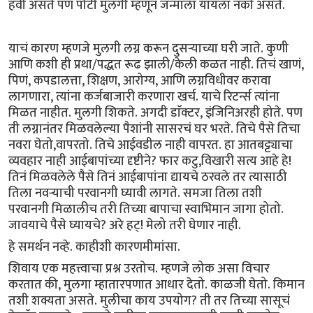
हवी असते पण पोटी मुलगी म्हणून जन्माला यायला नको असते.
याचं कारण म्हणजे मुलगी लग्न करून दुसऱ्याच्या घरी जाते. कुणी
आणि कशी ही प्रथा/पद्धत रूढ झाली/केली कळत नाही. तिचं खाणं,
पिणं, कपडालत्ता, शिक्षण, आरोग्य, आणि लग्नविधीवर करावा
लागणारा, त्यांना कर्जबाजारी करणारा खर्च. याचे रिटर्न्स त्यांना
मिळत नाहीत. मुलगी शिकते. अगदी डाॅक्टर, इंजिनिअरही होते. पण
ती लग्नानंतर मिळवलेल्या पैशांनी सासरचं घर भरते. तिचे पैसे तिचा
नवरा घेतो,वापरतो. तिचे आईवडील नाही वापरत. हा आतबट्ट्याचा
व्यवहार नाही आईबापांच्या दृष्टीने? फार कटु,विखारी सत्य आहे हे!
तिनं मिळवलेले पैसे तिनं आईबापांना द्यायचे ठरवले तर त्यासाठी
तिला नवऱ्याची परवानगी घ्यावी लागते. समजा तिला तशी
परवानगी मिळालीच तरी तिच्या बापाचा स्वाभिमान जागा होतो.
जावयाचे पैसे घ्यायचे? अरे हट्! मेलो तरी घेणार नाही.
हे समर्थन नव्हे. काहीशी कारणमीमांसा.
शिवाय एक महत्त्वाचा प्रश्न उरतोच. म्हणजे लोक असा विचार
करतात की, मुलगा म्हातारपणात आधार देतो. काळजी घेतो. किमान
तशी शक्यता असते. मुलीचा काय उपयोग? ती तर तिच्या सासूचं