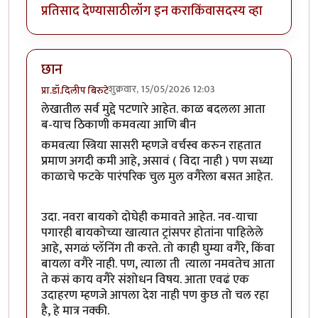
प्रतिसाद देण्यासाठी
लॉग इन करा
किंवा
सदस्य व्हा
छान
शुक्रवार, 15/05/2026 12:03
प्रा.डॉ.दिलीप बिरुटे
लेखातील सर्व मुद्दे पटणारे आहेत. काळ बदलला आता
ब-याच ठिकाणी कमवत्या आणि बीन
कमवत्या स्त्रिया सासरी म्हणजे वर्चस्व करुन राहतात
प्रमाण अगदी कमी आहे, असावं ( विदा नाही ) पण सध्या
काळाचे फटके पारंपरिक चुल मुल वगैरेला बसत आहेत.
उदा. नवरा बायको दोघेही कमावते आहेत. नव-याचा
पगारही बायकोच्या खात्यात ट्रांसपर होतांना पाहिलेले
आहे, सगळं प्लॅनिंग ती करते. तो काही घुम्या वगैरे, किंवा
बायला वगैरे नाही. पण, त्याला ती त्याला नमवतेच आता
ते कसं काय वगैरे संशोधन विषय. आता एवढं एक
उदाहरण म्हणजे आपला देश नाही पण कुछ तो चल रहा
है, हे मात्र नक्की.