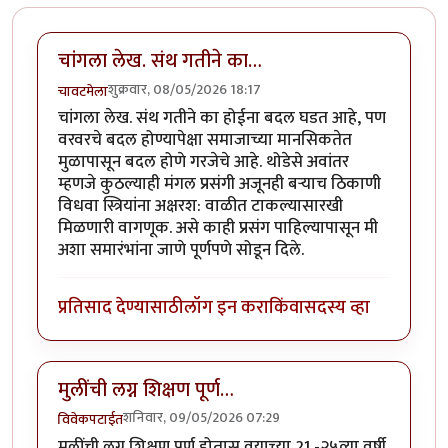
चांगला लेख. संथ गतीने का…
शुक्रवार, 08/05/2026 18:17
चावटमेला
चांगला लेख. संथ गतीने का होईना बदल घडत आहे, पण
वरवरचे बदल होण्यापेक्षा समाजाच्या मानसिकतेत
मुळापासून बदल होणे गरजेचे आहे. थोडेसे अवांतर
म्हणजे कुठल्याही मंगल प्रसंगी अजूनही बऱ्याच ठिकाणी
विधवा स्त्रियांना अक्षरश: वाळीत टाकल्यासारखी
मिळणारी वागणूक. असे काही प्रसंग पाहिल्यापासून मी
अशा समारंभांना जाणे पूर्णपणे सोडून दिले.
प्रतिसाद देण्यासाठी
लॉग इन करा
किंवा
सदस्य व्हा
मुलींची लग्न शिक्षण पूर्ण…
शनिवार, 09/05/2026 07:29
विवेकपटाईत
मुलींची लग्न शिक्षण पूर्ण होतास वयाच्या 21 -२५व्या वर्षी