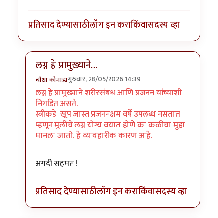
प्रतिसाद देण्यासाठी
लॉग इन करा
किंवा
सदस्य व्हा
लग्न हे प्रामुख्याने…
गुरुवार, 28/05/2026 14:39
चौथा कोनाडा
In reply to
ग्न करणाऱ्या स्त्री/पुरुष…
by
अप्पा जोगळेकर
लग्न हे प्रामुख्याने शरीरसंबंध आणि प्रजनन यांच्याशी
निगडित असते.
स्त्रीकडे खूप जास्त प्रजननक्षम वर्षे उपलब्ध नसतात
म्हणून मुलीचे लग्न योग्य वयात होणे का कळीचा मुद्दा
मानला जातो. हे व्यावहारीक कारण आहे.
अगदी सहमत !
प्रतिसाद देण्यासाठी
लॉग इन करा
किंवा
सदस्य व्हा