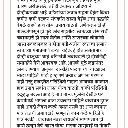
यामध्ये भारतीय कुटुंब संस्था टिकवून राहणे हे मूळ
कारण जरी असले, तरीही लग्नानंतर जोडप्याने
दोन्हीकडच्या आई-वडिलांच्या जवळ राहता येईल किंवा
कमीत कमी पटकन संपर्कात राहता येईल अशा पद्धतीने
वेगळे राहणे हाच योग्य उपाय वाटतो. जेणेकरून दोन्ही
पालकांपासून ही मुले लांब राहतील. स्वतःच्या संसाराची
जबाबदारी ही स्वतः घेतील आणि सासरच्या लोकांची
जास्त ढवळाढवळ न होता पती-पत्नींना स्वतःचा संसार
स्वतःच्या मनाप्रमाणे करता येईल. हे होत असतानाच
दोन्ही बाजूच्या आई-वडिलांची जबाबदारी ही दोघांनीही
समानतेने घेणे आवश्यक आहे. आपली मुले लग्नानंतर
लांब जाण्याचा अनुभव दोन्हीही पालकांच्या वाट्याला
आला पाहिजे. माझे हे म्हणणे बऱ्याच जणांना पटणार
नाही परंतु एकंदरीत परिस्थिती पाहता आजच्या काळात
हाच उपाय सर्वात जास्त योग्य वाटतो. बाकी परिस्थिती
हळूहळू बदलत आहे हे मात्र मान्य. मुलांनी देखील घर
कामांमध्ये आपला वाटा उचलला पाहिजे याबाबत दुमत
नाही. अगदी जेवण करणे जमत नसले तर अन्य कामात
मात्र रोजची जबाबदारी म्हणून ते काम केले पाहिजे हे
मात्र नक्की . याबाबत नवरा बायकोने आपापसात ही
कामे ठरवून घेणे जास्त योग्य. माझ्या सासूबाई या नोकरी