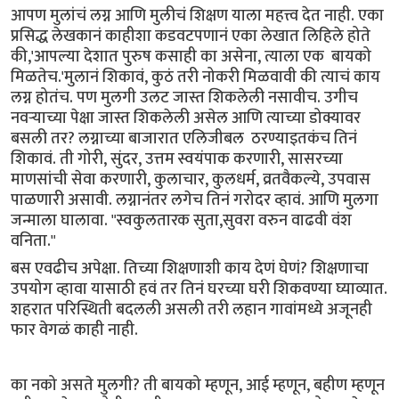
आपण मुलांचं लग्न आणि मुलीचं शिक्षण याला महत्त्व देत नाही. एका
प्रसिद्ध लेखकानं काहीशा कडवटपणानं एका लेखात लिहिले होते
की,'आपल्या देशात पुरुष कसाही का असेना, त्याला एक बायको
मिळतेच.'मुलानं शिकावं, कुठं तरी नोकरी मिळवावी की त्याचं काय
लग्न होतंच. पण मुलगी उलट जास्त शिकलेली नसावीच. उगीच
नवऱ्याच्या पेक्षा जास्त शिकलेली असेल आणि त्याच्या डोक्यावर
बसली तर? लग्नाच्या बाजारात एलिजीबल ठरण्याइतकंच तिनं
शिकावं. ती गोरी, सुंदर, उत्तम स्वयंपाक करणारी, सासरच्या
माणसांची सेवा करणारी, कुलाचार, कुलधर्म, व्रतवैकल्ये, उपवास
पाळणारी असावी. लग्नानंतर लगेच तिनं गरोदर व्हावं. आणि मुलगा
जन्माला घालावा. "स्वकुलतारक सुता,सुवरा वरुन वाढवी वंश
वनिता."
बस एवढीच अपेक्षा. तिच्या शिक्षणाशी काय देणं घेणं? शिक्षणाचा
उपयोग व्हावा यासाठी हवं तर तिनं घरच्या घरी शिकवण्या घ्याव्यात.
शहरात परिस्थिती बदलली असली तरी लहान गावांमध्ये अजूनही
फार वेगळं काही नाही.
का नको असते मुलगी? ती बायको म्हणून, आई म्हणून, बहीण म्हणून