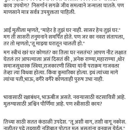
काय उपयोग? निसर्गानं सगळे जीव समत्वाने जन्माला घातले. पण
माणसाने मात्र सर्वत्र उपयुक्तता पाहिली.
आई मुलीला म्हणते, "माहेर हे तुझं घर नाही. सासर हेच तुझं घर."
मग ती सासरी तनुमनाने समर्पित होते. पण जर का नवरा संतापला,
तर तो म्हणतो,"तू माझ्या घरातून चालती हो."
मग स्त्रीचं खरं घर कोणतं? का तिला घर नसतंच? आपण नीट लक्षात
घेतलं तर आपल्याला असं दिसतं की , अनेक राण्या,महाराण्या ,थोर
समाजसुधारक स्त्रिया,राजकारणी स्त्रिया यांनी पराक्रम गाजवला
तेव्हा त्या विधवा होत्या. किंवा कुमारिका होत्या. इथं त्यांच्या मागे
त्यांचा पती,भाऊ, वगैरे वगैरे कोणताही पुरुष उभा नाही.
भावासाठी रक्षाबंधन, भाऊबीज असते. नवऱ्यासाठी वटसावित्री आहे.
मुलग्यासाठी अश्विन पौर्णिमा आहे. पण स्त्रीसाठी काय?
तिच्या साठी सतत कंठाळी उपदेश. "तू अशी वाग, तशी वागू नकोस.
नाहीतर पुढे तुझ्याही नशिबात पोटात मूल असतांना वनवास येईल."