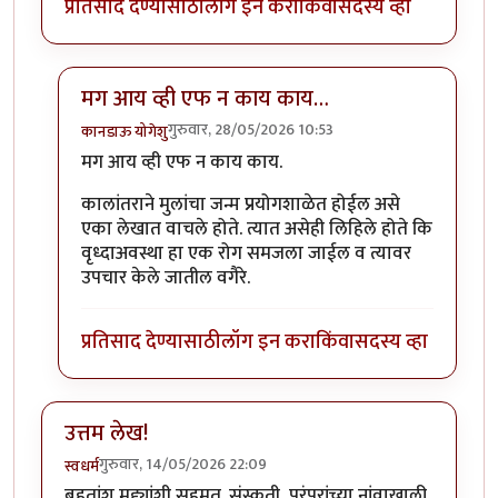
प्रतिसाद देण्यासाठी
लॉग इन करा
किंवा
सदस्य व्हा
मग आय व्ही एफ न काय काय…
गुरुवार, 28/05/2026 10:53
कानडाऊ योगेशु
In reply to
विचारात टाकणारा लेख
by
राजेंद्र मेहेंदळे
मग आय व्ही एफ न काय काय.
कालांतराने मुलांचा जन्म प्रयोगशाळेत होईल असे
एका लेखात वाचले होते. त्यात असेही लिहिले होते कि
वृध्दाअवस्था हा एक रोग समजला जाईल व त्यावर
उपचार केले जातील वगैरे.
प्रतिसाद देण्यासाठी
लॉग इन करा
किंवा
सदस्य व्हा
उत्तम लेख!
गुरुवार, 14/05/2026 22:09
स्वधर्म
बहुतांश मुद्द्यांशी सहमत. संस्कृती, परंपरांच्या नांवाखाली