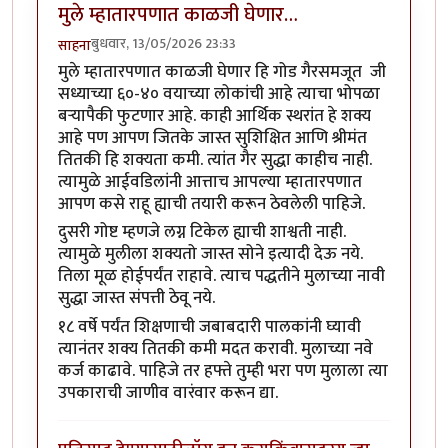
मुले म्हातारपणात काळजी घेणार…
बुधवार, 13/05/2026 23:33
साहना
मुले म्हातारपणात काळजी घेणार हि गोड गैरसमजूत जी
सध्याच्या ६०-४० वयाच्या लोकांची आहे त्याचा भोपळा
बऱ्यापैकी फुटणार आहे. काही आर्थिक स्थरांत हे शक्य
आहे पण आपण जितके जास्त सुशिक्षित आणि श्रीमंत
तितकी हि शक्यता कमी. त्यांत गैर सुद्धा काहीच नाही.
त्यामुळे आईवडिलांनी आत्ताच आपल्या म्हातारपणात
आपण कसे राहू ह्याची तयारी करून ठेवलेली पाहिजे.
दुसरी गोष्ट म्हणजे लग्न टिकेल ह्याची शाश्वती नाही.
त्यामुळे मुलीला शक्यतो जास्त सोने इत्यादी देऊ नये.
तिला मूळ होईपर्यंत राहावे. त्याच पद्धतीने मुलाच्या नावी
सुद्धा जास्त संपत्ती ठेवू नये.
१८ वर्षे पर्यंत शिक्षणाची जबाबदारी पालकांनी घ्यावी
त्यानंतर शक्य तितकी कमी मदत करावी. मुलाच्या नवे
कर्ज काढावे. पाहिजे तर हफ्ते तुम्ही भरा पण मुलाला त्या
उपकाराची जाणीव वारंवार करून द्या.