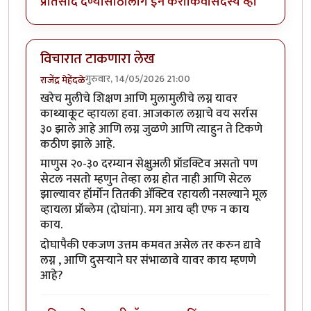
प्रतिसाद देण्यासाठी
लॉग इन करा
किंवा
सदस्य व्हा
विचारात टाकणारा लेख
गुरुवार, 14/05/2026 21:00
राजेंद्र मेहेंदळे
खरेच मुलीचे शिक्षण आणि मुलामुलीचे लग्न यावर
काथ्याकूट व्हायला हवा. आजकाल लग्नाचे वय सर्रास
३० झाले आहे आणि लग्न जुळणे आणि त्याहुन ते टिकणे
कठीण झाले आहे.
माणुस २०-३० दरम्यान सेक्षुअली प्रॉडक्टिव असतो पण
सेटल नसतो म्हणुन तेव्हा लग्न होत नाही आणि सेटल
झाल्यावर हॉर्मोन तितकी ॲक्टिव रहायली नसल्याने मूल
व्हायला प्रॉब्लेम (दोघांना). मग आय व्ही एफ न काय
काय.
दोघापैकी एकजण उत्तम कमवत असेल तर करुन द्यावे
लग्न , आणि दुसऱ्याने घर संभाळावे यावर काय म्हणणे
आहे?