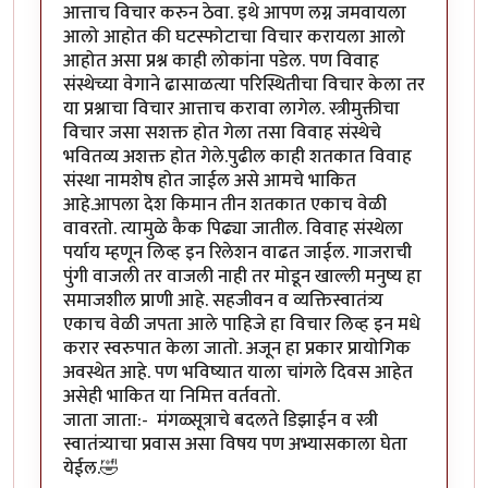
आत्ताच विचार करुन ठेवा. इथे आपण लग्न जमवायला
आलो आहोत की घटस्फोटाचा विचार करायला आलो
आहोत असा प्रश्न काही लोकांना पडेल. पण विवाह
संस्थेच्या वेगाने ढासाळत्या परिस्थितीचा विचार केला तर
या प्रश्नाचा विचार आत्ताच करावा लागेल. स्त्रीमुक्तीचा
विचार जसा सशक्त होत गेला तसा विवाह संस्थेचे
भवितव्य अशक्त होत गेले.पुढील काही शतकात विवाह
संस्था नामशेष होत जाईल असे आमचे भाकित
आहे.आपला देश किमान तीन शतकात एकाच वेळी
वावरतो. त्यामुळे कैक पिढ्या जातील. विवाह संस्थेला
पर्याय म्हणून लिव्ह इन रिलेशन वाढत जाईल. गाजराची
पुंगी वाजली तर वाजली नाही तर मोडून खाल्ली मनुष्य हा
समाजशील प्राणी आहे. सहजीवन व व्यक्तिस्वातंत्र्य
एकाच वेळी जपता आले पाहिजे हा विचार लिव्ह इन मधे
करार स्वरुपात केला जातो. अजून हा प्रकार प्रायोगिक
अवस्थेत आहे. पण भविष्यात याला चांगले दिवस आहेत
असेही भाकित या निमित्त वर्तवतो.
जाता जाता:- मंगळ्सूत्राचे बदलते डिझाईन व स्त्री
स्वातंत्र्याचा प्रवास असा विषय पण अभ्यासकाला घेता
येईल.🤣