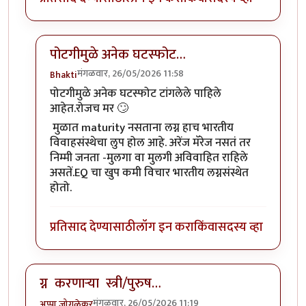
पोटगीमुळे अनेक घटस्फोट…
मंगळवार, 26/05/2026 11:58
Bhakti
In reply to
लग्न संस्थेला पर्याय पेक्षा …
by
सुबोध खरे
पोटगीमुळे अनेक घटस्फोट टांगलेले पाहिले
आहेत.रोजच मर 🙄
मुळात maturity नसताना लग्न हाच भारतीय
विवाहसंस्थेचा लुप होल आहे. अरेंज मॅरेज नसतं तर
निम्मी जनता -मुलगा वा मुलगी अविवाहित राहिले
असतें.EQ चा खुप कमी विचार भारतीय लग्नसंस्थेत
होतो.
प्रतिसाद देण्यासाठी
लॉग इन करा
किंवा
सदस्य व्हा
ग्न करणाऱ्या स्त्री/पुरुष…
मंगळवार, 26/05/2026 11:19
अप्पा जोगळेकर