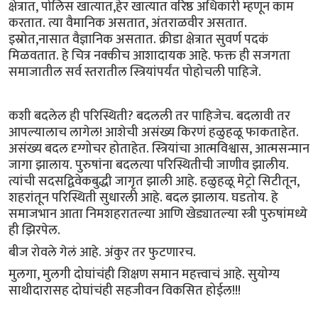
क्षेत्रात, पोलिस खात्यात,हेर खात्यात वरिष्ठ अधिकारी म्हणून काम
करतात. त्या वैमानिक असतात, अंतराळवीर असतात.
इस्रोत,नासात वैज्ञानिक असतात. क्रीडा क्षेत्रात सुवर्ण पदकं
मिळवतात. हे चित्र नक्कीच आशादायक आहे. फक्त ही सजगता
समाजातील सर्व स्तरातील स्त्रियांपर्यंत पोहोचली पाहिजे.
कशी बदलेल ही परिस्थिती? बदलली तर पाहिजेच. बदलावी तर
आपल्यालाच लागेल! आशेची असंख्य किरणं हळुहळू फाकताहेत.
असंख्य बदल दृग्गोचर होताहेत. स्त्रियांचा आत्मविश्वास, आत्मसन्मान
जागा झालाय. पुरुषांना बदलत्या परिस्थितीची जाणीव झालीय.
त्यांची सदसद्विवेकबुद्धी जागृत झाली आहे. हळुहळू मेट्रो सिटीतून,
शहरांतून परिस्थिती सुधारली आहे. बदल झालाय. घडतोय. हे
समाजभान आता निमशहरातल्या आणि खेड्यातल्या स्त्री पुरुषांमध्ये
ही झिरपेल.
बीज रोवले गेलं आहे. अंकुर तर फुटणारच.
मुलगा, मुलगी दोघांचंही शिक्षण समान महत्त्वाचं आहे. सुयोग्य
साथीदारासह दोघांचंही सहजीवन विकसित होईल!!!