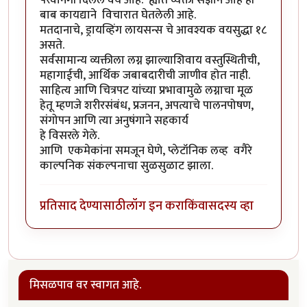
परवानगी दिलेले वय आहे. ह्यात व्यक्ती सज्ञान आहे ही
बाब कायद्याने विचारात घेतलेली आहे.
मतदानाचे, ड्रायव्हिंग लायसन्स चे आवश्यक वयसुद्धा १८
असते.
सर्वसामान्य व्यक्तीला लग्न झाल्याशिवाय वस्तुस्थितीची,
महागाईची, आर्थिक जबाबदारीची जाणीव होत नाही.
साहित्य आणि चित्रपट यांच्या प्रभावामुळे लग्नाचा मूळ
हेतू म्हणजे शरीरसंबंध, प्रजनन, अपत्याचे पालनपोषण,
संगोपन आणि त्या अनुषंगाने सहकार्य
हे विसरले गेले.
आणि एकमेकांना समजून घेणे, प्लेटॉनिक लव्ह वगैरे
काल्पनिक संकल्पनाचा सुळसुळाट झाला.
प्रतिसाद देण्यासाठी
लॉग इन करा
किंवा
सदस्य व्हा
मिसळपाव वर स्वागत आहे.