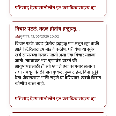
प्रतिसाद देण्यासाठी
लॉग इन करा
किंवा
सदस्य व्हा
विचार पटले. बदल होतोय हळूहळू…
बुधवार, 13/05/2026 20:02
गवि
विचार पटले. बदल होतोय हळूहळू पण अजून खूप बाकी
आहे. स्टिरिओटाईप मोडणे कठीण. घरी येणाऱ्या सुनेचा
खर्च सासरच्या घरावर पडतो असा एक विचार मांडला
जातो, त्याबाबत असं म्हणावंसं वाटतं की
आयुष्यभरासाठी ती स्त्री म्हणजे एक कामगार असावा
तशी राबवून घेतली जाते फुकट, फुल टाईम, विना सुट्टी
देता. जेवणखाण आणि राहणे या बेसिसवर. त्याची किंमत
कोणीच करत नाही.
प्रतिसाद देण्यासाठी
लॉग इन करा
किंवा
सदस्य व्हा