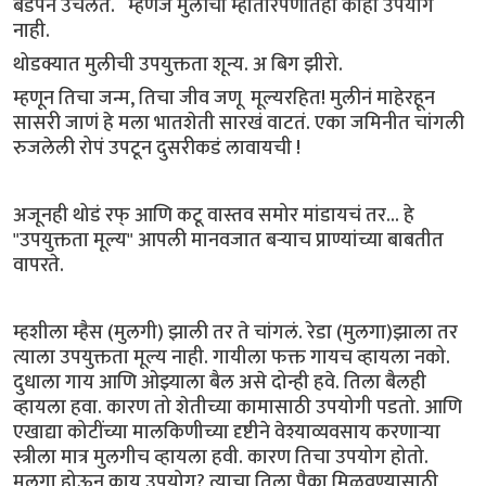
बेडपॅन उचलते. म्हणजे मुलीचा म्हातारपणातही काही उपयोग
नाही.
थोडक्यात मुलीची उपयुक्तता शून्य. अ बिग झीरो.
म्हणून तिचा जन्म, तिचा जीव जणू मूल्यरहित! मुलीनं माहेरहून
सासरी जाणं हे मला भातशेती सारखं वाटतं. एका जमिनीत चांगली
रुजलेली रोपं उपटून दुसरीकडं लावायची !
अजूनही थोडं रफ् आणि कटू वास्तव समोर मांडायचं तर... हे
"उपयुक्तता मूल्य" आपली मानवजात बऱ्याच प्राण्यांच्या बाबतीत
वापरते.
म्हशीला म्हैस (मुलगी) झाली तर ते चांगलं. रेडा (मुलगा)झाला तर
त्याला उपयुक्तता मूल्य नाही. गायीला फक्त गायच व्हायला नको.
दुधाला गाय आणि ओझ्याला बैल असे दोन्ही हवे. तिला बैलही
व्हायला हवा. कारण तो शेतीच्या कामासाठी उपयोगी पडतो. आणि
एखाद्या कोटींच्या मालकिणीच्या दृष्टीने वेश्याव्यवसाय करणाऱ्या
स्त्रीला मात्र मुलगीच व्हायला हवी. कारण तिचा उपयोग होतो.
मुलगा होऊन काय उपयोग? त्याचा तिला पैका मिळवण्यासाठी