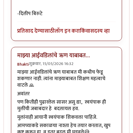
-दिलीप बिरुटे
प्रतिसाद देण्यासाठी
लॉग इन करा
किंवा
सदस्य व्हा
माझ्या आईवडिलांचे ऋण याबाबत…
शुक्रवार, 15/05/2026 16:32
Bhakti
माझ्या आईवडिलांचे ऋण याबाबत मी कधीच फेडू
शकणार नाही. त्यांना माझ्याबाबत शिक्षण महत्वाचे
वाटले 🙏
अवांतर
पण कितीही पुढारलेल सासर असु द्या, स्वयंपाक ही
मुलींची जबाबदार हे बदलायल हव.
मुलांनाही आयानी स्वयंपाक शिकवला पाहिजे.
आमच्याकडे सकाळचा नाश्ता हेच तयार करतात, खुप
कष्ट करून हा व इतर बदल मी घडवले😅