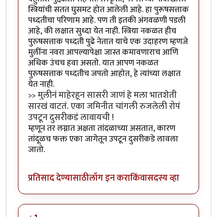
स्त्रियांची सतत घुसमट होत आलेली आहे. हा पुरूषसत्ताक
पध्दतीचा परिणाम आहे. पण ती इतकी अंगवळणी पडली
आहे, की लक्षात सुध्दा येत नाही. स्त्रिया नकळत हीच
पुरुषसत्ताक पध्दती पुढे नेतात याचे एक उदाहरण म्हणजे
मुलींना नवरा आपल्यापेक्षा जास्त कमावणाराच आणि
अधिक उंचच हवा असतो. यात आपण नकळत
पुरुषसत्ताक पध्दतीच जपतो आहोत, हे त्यांच्या लक्षात
येत नाही.
मुलीनं माहेरहून सासरी जाणं हे मला भातशेती
>>
सारखं वाटतं. एका जमिनीत चांगली रुजलेली रोपं
उपटून दुसरीकडं लावायची !
म्हणून तर लग्नात अक्षता तांदळाच्या असतात, कारण
तांदूळच फक्त एका जागेतून उपटून दुसरीकडे लावला
जातो.
प्रतिसाद देण्यासाठी
लॉग इन करा
किंवा
सदस्य व्हा